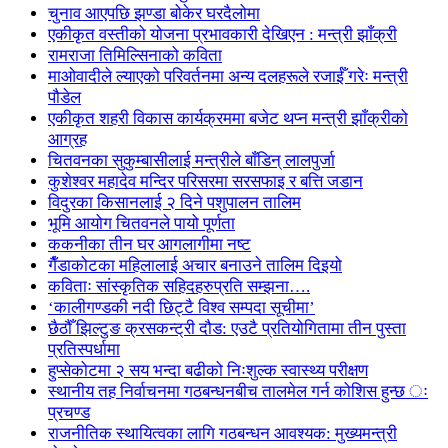
चुनाव आएपछि झण्डा बोकेर घरदैलोमा
एकीकृत वस्तीको योजना प्रभावकारी देखिएन : मन्त्री झाँक्री
रामराजा तिमिल्सिनाको कविता
माओवादीले ल्याएको परिवर्तनमा अन्य दलहरूले रजाईँ गरेः मन्त्री
पौडेल
एकीकृत शहरी विकास कार्यक्रममा बजेट थप्न मन्त्री झाँक्रीको
आग्रह
चितवनका सुकुम्बासीलाई मन्त्रीले बाँडिन् लालपुर्जा
कुशेश्वर महादेव मन्दिर परिसरमा सरसफाइ र बत्ति जडान
विदुरका किसानलाई २ दिने पशुपालन तालिम
भूमि आयोग चितवनले पायो पूर्णता
ककनीका तीन घर आगलागीमा नष्ट
गैँडाकोटका महिलालाई अचार बनाउने तालिम दिइयो
कविताः सांस्कृतिक सहिदहरुप्रति सम्झना….
‘कालीगण्डकी नदी छिट्टै विश्व सम्पदा सूचीमा’
छैठौँ झिल्टुङ क्रसकन्ट्री दौड: एउटै प्रतियोगितामा तीन पुस्ता
प्रतिस्पर्धामा
हुप्सेकोटमा २ सय भन्दा बढीको निःशुल्क स्वास्थ्य परीक्षण
स्थानीय तह निर्वाचनमा गठबन्धनबीच तालमेल गर्न कोशिस हुन्छ ः
प्रचण्ड
राजनीतिक स्थायित्वका लागि गठबन्धन आवश्यक: मुख्यमन्त्री