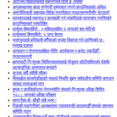
अटिजम विद्यालयलाई महानगरले दियो ई–रिक्सा
अनुसन्धानमा बाधा पुग्नेगरी दुष्प्रचार नगर्न काउन्सिलको अपिल
अष्ट्रेलियाली सहायक विदेश मन्त्रीद्वारा प्रधानमन्त्रीसँग भेटवार्ता
पत्रकारलाई पक्राउ र कारबाही गर्न प्रहरीलाई पत्राचार नगरिएको
काउन्सिलको प्रष्टोक्ति
दार्चुला हिमपहिरो : २ महिलासहित ३ जनाको शव भेटियो
दार्चुलामा हिमपहिरोः ५ जना बेपत्ता
भरतपुरलाई हरियाली बगैँचाको रुपमा विकास गर्न लागिएको छ :
प्रमुख दाहाल
उत्पादन र रोजगारलक्षित नीति, कार्यक्रम र बजेट ल्याउँछौँ :
प्रधानमन्त्री
क्षत्रपाटी निःशुल्क चिकित्सालयलाई मोडुलर ओटीसहितको देशकै
अत्याधुनिक अस्पताल बनाइने
कुञ्चा सर्दै व्याँसी सौका
सिसडोल बञ्चरेडाँडाको यथार्थ स्थिति बुझ्न सर्वदलीय समिति बनाउन
सांसद तामाङको माग
हुम्ला र कालिकोटमा नेत्रज्योति संघको निःशुल्क आँखा शिविर,
१६८८ जनाको आँखा परिक्षण
सत्य पैसा हो, बाँकी सबै भ्रम !
रिङ्की पङ्गेनीको अध्यक्षतामा नवलपरासी-काठमाडौँ सम्पर्क समन्वय
समिति गठन
अन्तरजातीय विवाह गर्ने सात जोडीलाई भरतपुर महानगरको सम्मान