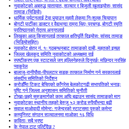
नुवाकोटको अबरुद्ध यातायात, सञ्चार र बिजुली खुलाइयोस्ः सासंद
तामाङ (भिडियो)
धार्मिक पर्यटनलाई टेवा पुर्‍याउन महावै लेकमा निःशुल्क चियापान
बोगटी पार्टीका डाक्टर र वैद्यभन्दा राम्रा थिएः प्रचण्ड, बोगटी स्मृति
प्रतिष्ठानको नेतृत्व अनन्तलाई
लिखुका आलु किसानलाई तत्काल क्षतिपूर्ति दिइयोस्: सांसद तामाङ
(भिडियोसहित)
नुवाकोट क्षेत्र नं. १ः गठबन्धनबाट तामाङको दाबी, महतको इच्छा
जिल्ला खेलकुद समिति नुवाकोटको अध्यक्षमा राई
स्पष्टीकरण एक स्टाटसले जग हल्लिनेहरुले दिनुपर्छः मछिन्द्र नरसिंह
प्याकुरेल
बालाजु-रानीपौवा-पीपलटार सडक तत्काल निर्माण गर्न सरकारलाई
संसदीय समितिको निर्देशन
करोडौँमा टिकट बेचिएको काँग्रेस बेलकोटगढी सभापतिको भनाइः
पुष्टि गर्न जिल्ला अनुशासन समितिको चुनौती
टोखा-छहरे सुरुङमार्गको काम अघि बढाउन सासंद तामाङको माग
नुवाकोटका स्थानीय तहको बेरुजु ५२ करोड रुपैयाँभन्दा बढी
सवाल माओवादी मोमेन्ट: गजेन्द्रको स्टाटसमा पुरुको कमेन्ट
कम्युनिस्ट संगठन सञ्चालनमा माओका १६ विधि
कविताः सबै भ्रष्ट
के नेपाल टाट पल्टिँदैछ ?