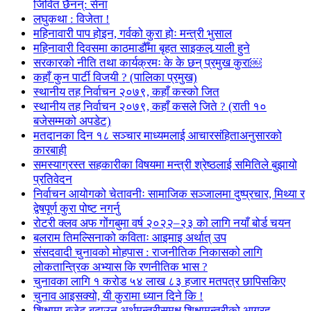
जिवित छैनन्: सेना
लघुकथा : विजेता !
महिनावारी पाप होइन, गर्वको कुरा होः मन्त्री भुसाल
महिनावारी दिवसमा काठमाडौँमा बृहत साइकल र्‍याली हुने
सरकारको नीति तथा कार्यक्रमः के के छन् प्रमुख कुरा￼
कहाँ कुन पार्टी विजयी ? (पालिका प्रमुख)
स्थानीय तह निर्वाचन २०७९, कहाँ कस्को जित
स्थानीय तह निर्वाचन २०७९, कहाँ कसले जिते ? (राती १०
बजेसम्मको अपडेट)
मतदानका दिन १८ सञ्चार माध्यमलाई आचारसंहिताअनुसारको
कारबाही
समस्याग्रस्त सहकारीका विषयमा मन्त्री श्रेष्ठलाई समितिले बुझायो
प्रतिवेदन
निर्वाचन आयोगको चेतावनीः सामाजिक सञ्जालमा दुष्प्रचार, मिथ्या र
द्वेषपूर्ण कुरा पोष्ट नगर्नु
रोटरी क्लव अफ गोंगबुमा वर्ष २०२२–२३ को लागि नयाँ बोर्ड चयन
बलराम तिमल्सिनाको कविताः आइमाइ अर्थात् उप
संसदवादी चुनावको मोहपास : राजनीतिक निकासको लागि
लोकतान्त्रिक अभ्यास कि रणनीतिक भास ?
चुनावका लागि १ करोड ५४ लाख ८३ हजार मतपत्र छापिसकिए
चुनाव आइसक्यो, यी कुरामा ध्यान दिने कि !
शिक्षामा बजेट बढाउन अर्थमन्त्रीसमक्ष शिक्षामन्त्रीको आग्रह