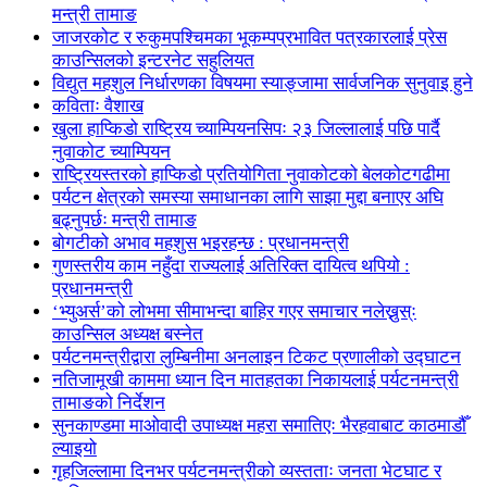
मन्त्री तामाङ
जाजरकोट र रुकुमपश्चिमका भूकम्पप्रभावित पत्रकारलाई प्रेस
काउन्सिलको इन्टरनेट सहुलियत
विद्युत महशुल निर्धारणका विषयमा स्याङ्जामा सार्वजनिक सुनुवाइ हुने
कविताः वैशाख
खुला हाप्किडो राष्ट्रिय च्याम्पियनसिपः २३ जिल्लालाई पछि पार्दै
नुवाकोट च्याम्पियन
राष्ट्रियस्तरको हाप्किडो प्रतियोगिता नुवाकोटको बेलकोटगढीमा
पर्यटन क्षेत्रको समस्या समाधानका लागि साझा मुद्दा बनाएर अघि
बढ्नुपर्छः मन्त्री तामाङ
बोगटीको अभाव महशुस भइरहन्छ : प्रधानमन्त्री
गुणस्तरीय काम नहुँदा राज्यलाई अतिरिक्त दायित्व थपियो :
प्रधानमन्त्री
‘भ्युअर्स’को लोभमा सीमाभन्दा बाहिर गएर समाचार नलेख्नुस्ः
काउन्सिल अध्यक्ष बस्नेत
पर्यटनमन्त्रीद्वारा लुम्बिनीमा अनलाइन टिकट प्रणालीको उद्घाटन
नतिजामूखी काममा ध्यान दिन मातहतका निकायलाई पर्यटनमन्त्री
तामाङको निर्देशन
सुनकाण्डमा मा‌ओवादी उपाध्यक्ष महरा समातिएः भैरहवाबाट काठमाडौँ
ल्याइयो
गृहजिल्लामा दिनभर पर्यटनमन्त्रीको व्यस्तताः जनता भेटघाट र