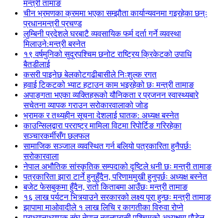
मन्त्री तामाङ
चीन भ्रमणका क्रममा भएका सम्झौता कार्यान्यवनमा गइरहेका छन्ः
प्रधानमन्त्री प्रचण्ड
लुम्बिनी प्रदेशले घरबाटै व्यवसायिक फर्म दर्ता गर्ने व्यवस्था
मिलाउने:मन्त्री बस्नेत
१९ वर्षमुनिको सुदूरपश्चिम छनोट राष्ट्रिय क्रिकेटको उपाधि
बैतडीलाई
कसरी पाइनेछ बेलकोटगढीबासीले निःशुल्क रगत
हवाई टिकटको भ्याट हटाउन काम भइरहेको छः मन्त्री तामाङ
अपाङ्गता भएका व्यक्तिहरूको यौनिकता र प्रजनन स्वास्थ्यबारे
सचेतना व्यापक गराउन सरोकारवालाको जोड
भ्रामक र तथ्यहीन सूचना देशलाई घातक: अध्यक्ष बस्नेत
काउन्सिलद्वारा परराष्ट्र मामिला विटमा रिपोर्टिङ गरिरहेका
सञ्चारकर्मीसँग छलफल
सामाजिक सञ्जाल व्यवस्थित गर्न बलियो पत्रकारिता हुनैपर्छः
सरोकारवाला
नेपाल अभौतिक सांस्कृतिक सम्पदाको दृष्टिले धनी छः मन्त्री तामाङ
पत्रकारिता झारा टार्ने हुनुहुँदैन, परिणाममुखी हुनुपर्छः अध्यक्ष बस्नेत
बजेट फेसबुकमा हुँदैन, रातो किताबमा आउँछः मन्त्री तामाङ
१६ लाख पर्यटन भित्र्याउने सरकारको लक्ष्य पूरा हुन्छः मन्त्री तामाङ
झापामा माओवादीले १ लाख लिचि र कागतीका विरुवा रोप्ने
प्राध्यानाध्यापक संघ नेपाल नवलपरासी पश्चिमको अध्यक्षमा पौडेल