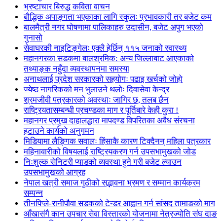
भ्रष्टाचार बिरुद्ध कविता वाचन
बौद्धिक अपाङ्गता भएकाका लागि स्कुलः प्रभावकारी तर बजेट कम
बालमैत्री नगर घोषणामा पालिकाहरु उदासीन, बजेट अपुग भएको
गुनासो
सेवाघरकी नाइटिङ्गेलः एक्लै हेर्छिन् ११५ जनाको स्वास्थ्य
महानगरका सडकमा बालश्रमिक: अन्य जिल्लाबाट आएकाको
तथ्याङ्क नहुँदा व्यवस्थापनमा समस्या
अनाथलाई प्रदेश सरकारको सहयोगः पढाइ खर्चको जोहो
ज्येष्ठ नागरिकको मन भुलाउने थलोः दिवासेवा केन्द्र
श्रमजीवी पत्रकारको अवस्थाः जागिर छ, तलब छैन
राष्ट्रियतासम्बन्धी प्रचण्डका माग र पूर्तिबारे केही कुरा !
महानगर प्रमुख दाहालद्धारा मापदण्ड विपरितका अवैध संरचना
हटाउने कार्यको अनुगमन
मिडियामा लैङ्गिक सवालः हिंसाकै कारण टिक्दैनन् महिला पत्रकार
महिनावारीको विषयलाई राष्ट्रियकरण गर्न उपसभामुखको जोड
निःशुल्क सेनिटरी प्याडको व्यवस्था हुने गरी बजेट ल्याउन
उपसभामुखको आग्रह
नेपाल खत्री समाज गुठीको सद्भावना भ्रमण र सम्मान कार्यक्रम
सम्पन्न
तीनपिप्ले-रानीपौवा सडकको टेन्डर आह्वान गर्न सांसद तामाङको माग
आँखासंगै कान उपचार सेवा विस्तारको योजनामा नेत्रज्योति संघ दाङ