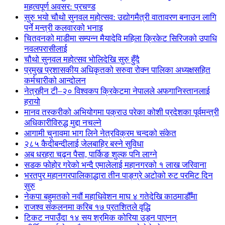
महत्वपूर्ण अवसर: प्रचण्ड
सुरु भयो चौथो सुनवल महोत्सव: उद्योगमैत्री वातावरण बनाउन लागि
पर्ने मन्त्री कलवारको भनाइ
चितवनको माडीमा सम्पन्न मैयादेवि महिला क्रिकेट सिरिजको उपाधि
नवलपरासीलाई
चौथो सुनवल महोत्सव भोलिदेखि सुरु हुँदै
प्रमुख प्रशासकीय अधिकृतको सरुवा रोक्न पालिका अध्यक्षसहित
कर्मचारीको आन्दोलन
नेत्रहीन टी–२० विश्वकप क्रिकेटमा नेपालले अफगानिस्तानलाई
हरायो
मानव तस्करीको अभियोगमा पक्राउ परेका कोशी प्रदेशका पूर्वमन्त्री
अधिकारीविरुद्ध मुद्दा नचल्ने
आगामी चुनावमा भाग लिने नेत्रविक्रम चन्दको संकेत
२८५ कैदीबन्दीलाई जेलबाहिर बस्ने सुविधा
अब धरहरा चढ्न पैसा, पार्किङ शुल्क पनि लाग्ने
सडक फोहोर गरेको भन्दै एमालेलाई महानगरको १ लाख जरिवाना
भरतपुर महानगरपालिकाद्धारा तीन पाङ्ग्रे अटोको रुट परमिट दिन
सुरु
नेकपा बहुमतको नवौं महाधिवेशन माघ ४ गतेदेखि काठमाडौँमा
राजश्व संकलनमा करिब १७ प्रतशितले वृद्धि
टिकट नपाउँदा १४ सय श्रमिक कोरिया उड्न पाएनन्