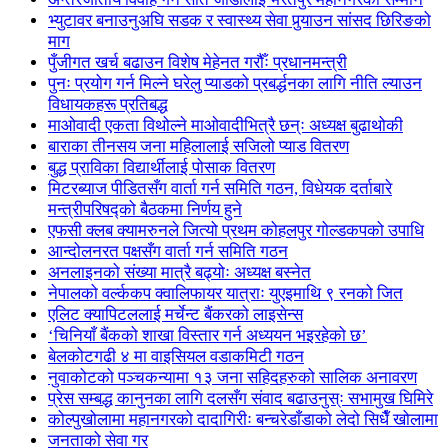
भ्युटावर बनाउनुअघि सडक र स्वास्थ्य सेवा पुर्‍याउन सांसद छिरिङको
माग
पुँजीगत खर्च बढाउन विशेष मेहेनत गरौँः प्रधानमन्त्री
पुनः प्रयोग गर्न मिल्ने घरेलु प्याडको प्रबर्द्धनका लागि नीति ल्याउन
विधायकहरू प्रतिबद्ध
माओवादी एकता विथोल्ने माओवादीभित्रै छन्ः अध्यक्ष बुढाथोकी
बाराका तीनसय जना महिलालाई सजिलो प्याड वितरण
बुद्ध प्राविका विद्यार्थीलाई पोसाक वितरण
मिटरब्याज पीडितसँग वार्ता गर्न समिति गठन, विधेयक दर्ताबारे
मन्त्रीपरिषद्को बैठकमा निर्णय हुने
एफसी क्लब क्यामरुनले जित्यो प्रथम कोहलपुर गोल्डकपको उपाधि
आन्दोलनरत पक्षसँग वार्ता गर्न समिति गठन
अनलाइनको संख्या मात्रै बढ्योः अध्यक्ष बस्नेत
नेपालको वर्ल्ककप क्वालिफायर यात्राः युएइमाथि ९ रनको जित
एलिट क्यापिटललाई मर्चेन्ट बैंकरको लाइसेन्स
‘चिनियाँ बैंकको शाखा विस्तार गर्न अध्ययन भइरहेको छ’
बेलकोटगढी ४ मा वाइसियल वडाकमिटी गठन
नुवाकोटको पञ्चकन्यामा १३ जना सहिदहरुको सालिक अनावरण
प्रेस सम्बद्ध कानुनका लागि दलसँग संवाद बढाउनुस्ः सभामुख घिमिरे
कोल्पुखोलामा महानगरको दादागिरीः बन्चरेडाँडाको लेदो सिधैँ खोलामा
जनताको सेवा गर