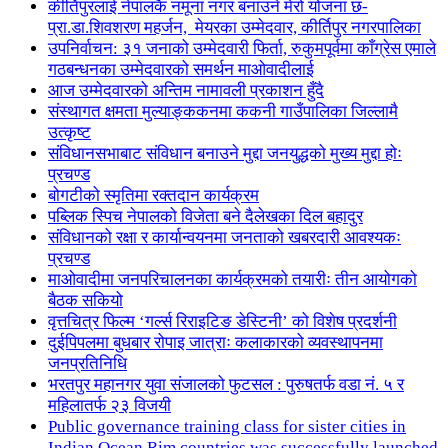
कीर्तिपुरलाई नेपालकै नमूना नगर बनाउने मेरो योजना छ-
प्रा.डा.शिवशरण महर्जन, मेयरका उम्मेदवार, कीर्तिपुर नगरपालिका
उपनिर्वाचन: ३१ जनाको उम्मेदवारी फिर्ता, रुकुमपूर्वमा काँग्रेस एमाले
गठबन्धनका उम्मेदवारको समर्थन माओवादीलाई
आज उम्मेदवारको अन्तिम नामावली प्रकाशन हुँदै
संस्थागत क्षमता मुल्याङ्ककनमा ककनी गाउँपालिका जिल्लामै
उत्कृष्ट
संविधानसभाबाट संविधान बनाउने मुद्दा जनयुद्धको मुख्य मुद्दा होः
प्रचण्ड
बोगटीको स्मृतिमा रक्तदान कार्यक्रम
पब्लिक स्पिच नेपालको विजेता बने दैलेखका दिल बहादुर
संविधानको रक्षा र कार्यान्वयनमा जनताको खबरदारी आवश्यकः
प्रचण्ड
माओवादीमा जनपरिचालनका कार्यक्रमको तयारीः तीन आयोगको
बैठक सकियो
वृत्तचित्र फिल्म ‘गर्ल्स रिराइटिङ डेस्टिनी’ को विशेष प्रदर्शनी
दुईपिपलमा बुधबार रोपाइ जात्राः कलाकारको व्यवस्थापनमा
जनप्रतिनिधि
भरतपुर महानगर युवा संजालको फुटसल : पुरुषतर्फ वडा नं. ५ र
महिलातर्फ २३ विजयी
Public governance training class for sister cities in
Indian Ocean Rim countries was successfully launched