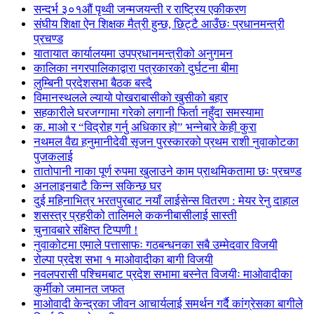
सन्दर्भ ३०१औं पृथ्वी जन्मजयन्ती र राष्ट्रिय एकीकरण
संघीय शिक्षा ऐन शिक्षक मैत्री हुन्छ, छिट्टै आउँछः प्रधानमन्त्री
प्रचण्ड
यातायात कार्यालयमा उपप्रधानमन्त्रीको अनुगमन
कालिका नगरपालिकाद्वारा पत्रकारको दुर्घटना बीमा
लुम्बिनी प्रदेशसभा बैठक बस्दै
विमानस्थलले ल्यायो पोखराबासीको खुसीको बहार
सहकारीले घरजग्गामा गरेको लगानी फिर्ता नहुँदा समस्यामा
क. माओ र “विद्रोह गर्नु अधिकार हो” भन्नेबारे केही कुरा
नथमल वैद्य हनुमानीदेवी सृजन पुरस्कारको प्रथम राशी नुवाकोटका
पुजकलाई
तातोपानी नाका पूर्ण रुपमा खुलाउने काम प्राथमिकतामा छः प्रचण्ड
अनलाइनबाटै किन्न सकिन्छ घर
दुई महिनाभित्र भरतपुरबाट नयाँ लाईसेन्स वितरण : मेयर रेनु दाहाल
शसस्त्र प्रहरीको तालिमले ककनीबासीलाई सास्ती
चुनावबारे संक्षिप्त टिप्पणी !
नुवाकोटमा एमाले पत्तासाफः गठबन्धनका सबै उम्मेदवार विजयी
रोल्पा प्रदेश सभा १ माओवादीका बागी विजयी
नवलपरासी पश्चिमबाट प्रदेश सभामा बस्नेत विजयीः माओवादीका
कुर्मीको जमानत जफत
माओवादी केन्द्रका जीवन आचार्यलाई समर्थन गर्दै कांग्रेसका बागीले