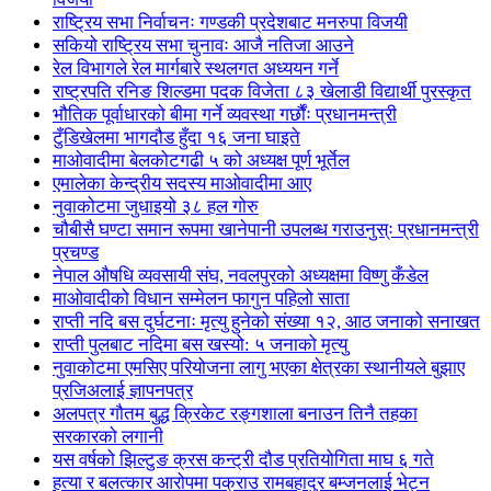
राष्ट्रिय सभा निर्वाचनः गण्डकी प्रदेशबाट मनरुपा विजयी
सकियो राष्ट्रिय सभा चुनावः आजै नतिजा आउने
रेल विभागले रेल मार्गबारे स्थलगत अध्ययन गर्ने
राष्ट्रपति रनिङ शिल्डमा पदक विजेता ८३ खेलाडी विद्यार्थी पुरस्कृत
भौतिक पूर्वाधारको बीमा गर्ने व्यवस्था गर्छौंः प्रधानमन्त्री
टुँडिखेलमा भागदौड हुँदा १६ जना घाइते
माओवादीमा बेलकोटगढी ५ को अध्यक्ष पूर्ण भूर्तेल
एमालेका केन्द्रीय सदस्य माओ‌वादीमा आए
नुवाकोटमा जुधाइयो ३८ हल गोरु
चौबीसै घण्टा समान रूपमा खानेपानी उपलब्ध गराउनुस्ः प्रधानमन्त्री
प्रचण्ड
नेपाल औषधि व्यवसायी संघ, नवलपुरको अध्यक्षमा विष्णु कँडेल
माओवादीको विधान सम्मेलन फागुन पहिलो साता
राप्ती नदि बस दुर्घटनाः मृत्यु हुनेको संख्या १२, आठ जनाको सनाखत
राप्ती पुलबाट नदिमा बस खस्यो: ५ जनाको मृत्यु
नुवाकोटमा एमसिए परियोजना लागु भएका क्षेत्रका स्थानीयले बुझाए
प्रजिअलाई ज्ञापनपत्र
अलपत्र गौतम बुद्ध क्रिकेट रङ्गशाला बनाउन तिनै तहका
सरकारको लगानी
यस वर्षको झिल्टुङ क्रस कन्ट्री दौड प्रतियोगिता माघ ६ गते
हत्या र बलत्कार आरोपमा पक्राउ रामबहादुर बम्जनलाई भेट्न