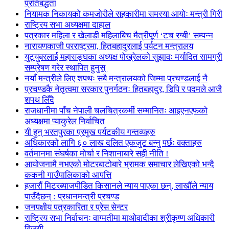
प्रतिबद्धता
नियामक निकायको कमजोरीले सहकारीमा समस्या आयोः मन्त्री गिरी
राष्ट्रिय सभा अध्यक्षमा दाहाल
पत्रकार महिला र खेलाडी महिलाबिच मैत्रीपूर्ण ‘टच रग्बी’ सम्पन्न
नारायणकाजी परराष्ट्रमा, हितबहादुरलाई पर्यटन मन्त्रालय
युट्युबरलाई महासङ्घका अध्यक्ष पोख्रेलको सुझावः मर्यादित सामग्री
सम्प्रेषण गरेर स्थापित हुनुस्
नयाँ मन्त्रीले लिए शपथः सबै मन्त्रालयको जिम्मा प्रचण्डलाई नै
प्रचण्डकै नेतृत्वमा सरकार पुनर्गठनः हितबहादुर, डिपि र पदमले आजै
शपथ लिँदै
राजधानीमा पाँच नेपाली चलचित्रकर्मी सम्मानितः आइएनएफको
अध्यक्षमा प्याकुरेल निर्वाचित
यी हुन् भरतपुरका प्रमुख पर्यटकीय गन्तव्यहरु
अधिकारको लागि ६० लाख दलित एकजुट बन्नु पर्छः वक्ताहरु
वर्तमानमा संघर्षका मोर्चा र निशानाबारे सही नीति !
आयोजनामै नभएको मोटरबाटोबारे भ्रामक समाचार लेखिएको भन्दै
ककनी गाउँपालिकाको आपत्ति
हजारौं मिटरब्याजपीडित किसानले न्याय पाएका छन्, लाखौंले न्याय
पाउँदैछन् : प्रधानमन्त्री प्रचण्ड
जनपक्षीय पत्रकारिता र प्रेस सेन्टर
राष्ट्रिय सभा निर्वाचनः वाग्मतीमा माओवादीका श्रीकृष्ण अधिकारी
विजयी