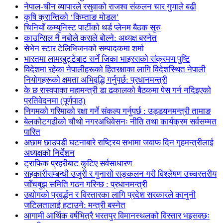
नेपाल-चीन व्यापारले रसुवाको राजश्व संकलन चार गुणाले बढी
कृषि क्रान्तिको ‘किम्ताङ मोडल’
चिनियाँ कम्युनिस्ट पार्टीको थर्ड प्लेनम बैठक सुरु
काउन्सिल नै नबोले कसले बोल्ने: अध्यक्ष बस्नेत
सेभेन स्टार टेलिभिजनको सम्पादकमा शर्मा
भारतमा लामखुट्टेबाट सर्ने जिका भाइरसको संक्रमण पुष्टि
विदेशमा रहेका नेपालीहरूको हितरक्षाका लागि विदेशस्थित नेपाली
नियोगहरूको क्षमता अभिवृद्धि गर्नुपर्छ: प्रधानमन्त्री
के छ रास्वपाका महामन्त्री डा ढकालको बैठकमा पेस गर्न नदिइएको
प्रतिवेदनमा (पूर्णपाठ)
निगमको गरिमाको रक्षा गर्ने संकल्प गर्नुपर्छ : उड्डयनमन्त्री तामाङ
बेलकोटगढीको चौथो नगरअधिवेसनः नीति तथा कार्यक्रम सर्वसम्मत
पारित
अछाम छाउपडी घटनाबारे राष्ट्रिय सभामा जवाफ दिन गृहमन्त्रीलाई
अध्यक्षको निर्देशन
ट्राफिक प्रहरीबाट कुटिए सर्वसाधारण
सहकारीसम्बन्धी उजुरी र गुनासो सङ्कलन गरी विश्लेषण उच्चस्तरीय
जाँचबुझ समिति गठन गरिन्छ : प्रधानमन्त्री
उद्योगको प्रवर्द्धन र विस्तारका लागि प्रदेश सरकारले कानुनी
जटिलतालाई हटाउने: मन्त्री बस्नेत
आगामी आर्थिक वर्षभित्रै भरतपुर विमानस्थलको विस्तार भइसक्छः