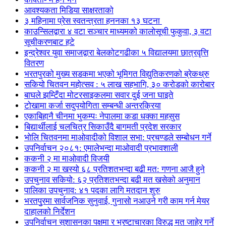
आवश्यकता मिडिया साक्षरताको
३ महिनामा प्रेस स्वतन्त्रता हननका १३ घटना
काउन्सिलद्वारा ४ वटा सञ्चार माध्यमको कालोसूची फुकुवा, ३ वटा
सूचीकरणबाट हटे
इन्द्रेश्वर युवा समाजद्वारा बेलकोटगढीका ५ विद्यालयमा छात्रवृत्ति
वितरण
भरतपुरको मुख्य सडकमा भएको भूमिगत विद्युतिकरणको ब्रेकथ्रु
सकियो चितवन महोत्सव : ५ लाख सहभागि, ३० करोडको कारोबार
बाघले झम्टिँदा मोटरसाइकलमा सवार दुई जना घाइते
टोखामा कर्जा सदुपयोगिता सम्बन्धी अन्तरक्रिया
एकाबिहानै चीनमा भुकम्पः नेपालमा कडा धक्का महसुस
बिद्यार्थीलाई चलचित्र सिकाउँदै बागमती प्रदेश सरकार
भोलि चितवनमा माओवादीको विशाल सभा: प्रचण्डले सम्बोधन गर्ने
उपनिर्वाचन २०८१: एमालेभन्दा माओवादी प्रभावशाली
ककनी २ मा माओवादी विजयी
ककनी २ मा खस्यो ६८ प्रतिशतभन्दा बढी मत: गणना आजै हुने
उपचुनाव सकियो: ६२ प्रतिशतभन्दा बढी मत खसेको अनुमान
पालिका उपचुनाव: ४१ पदका लागि मतदान शुरु
भरतपुुरमा सार्वजनिक सुनुवाई, गुनासो नआउने गरी काम गर्न मेयर
दाहालको निर्देशन
उपनिर्वाचन सुशासनका पक्षमा र भ्रष्टाचारका विरुद्ध मत जाहेर गर्ने