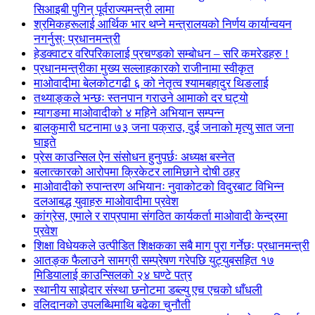
सिआइबी पुगिन् पूर्वराज्यमन्त्री लामा
श्रमिकहरूलाई आर्थिक भार थप्ने मन्त्रालयको निर्णय कार्यान्वयन
नगर्नुस्ः प्रधानमन्त्री
हेडक्वाटर वरिपरिकालाई प्रचण्डको सम्बोधन – सरि कमरेडहरु !
प्रधानमन्त्रीका मुख्य सल्लाहकारको राजीनामा स्वीकृत
माओवादीमा बेलकोटगढी ६ को नेतृत्व श्यामबहादुर थिङलाई
तथ्याङ्कले भन्छः स्तनपान गराउने आमाको दर घट्यो
म्यागङमा माओवादीको ४ महिने अभियान सम्पन्न
बालकुमारी घटनामा ७३ जना पक्राउ, दुई जनाको मृत्यु सात जना
घाइते
प्रेस काउन्सिल ऐन संसोधन हुनुपर्छः अध्यक्ष बस्नेत
बलात्कारको आरोपमा क्रिकेटर लामिछाने दोषी ठहर
माओवादीको रुपान्तरण अभियानः नुवाकोटको विदुरबाट विभिन्न
दलआबद्ध युवाहरु माओवादीमा प्रवेश
कांग्रेस, एमाले र राप्रपामा संगठित कार्यकर्ता माओवादी केन्द्रमा
प्रवेश
शिक्षा विधेयकले उत्पीडित शिक्षकका सबै माग पुरा गर्नेछः प्रधानमन्त्री
आतङ्क फैलाउने सामग्री सम्प्रेषण गरेपछि युट्युबसहित १७
मिडियालाई काउन्सिलको २४ घण्टे पत्र
स्थानीय साझेदार संस्था छनोटमा डब्ल्यु एच एचको धाँधली
वलिदानको उपलब्धिमाथि बढेका चुनौती