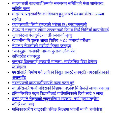
नवलपरासी काठमाडौँ सम्पर्क समन्वयन समितिको भेला आयोजक
समिति गठन
मातृभाषा पत्रकारिताको विकास हुनु जरुरी छः काउन्सिल अध्यक्ष
बस्नेत
युवाहरूमाथि सिंगो राष्ट्रको भरोसा छ : प्रधानमन्त्री
टेण्डर नै नखुलाइ खोला उत्खननको जिम्मा सिधैँ चिनियाँ कम्पनीलाई
नुवाकोटमा बस दुर्घटनाः तीनजनाको मृत्यु
ककनीमा निःशुल्क आखा शिविरः ५४८ जनाको परीक्षण
नेपाल र नेपालीको सर्वोपरी हितमा जनयुद्ध
‘जनयुद्धमा गण्डकी’ नामक पुस्तक लोकार्पण
अभिद्रोह र जनयुद्ध
जनयुद्ध दिवसलाई सरकारी मान्यताः सार्वजनिक बिदा देशैभर
कार्यक्रम
एमसीसीले निर्माण गर्न लागेको विद्युत सबस्टेसनप्रति नगरपालिकाको
असन्तुष्टि
नवलपरासी काठमाडौँ सम्पर्क मञ्च गठन हुने
काउन्सिलले भन्यो मदिराको विज्ञापन नछापः मिडियाले लत्याए आग्रह
इन्जिनियरिङ पढ्न विद्यार्थीलाई गाउँपालिकाले दियो साढे २ लाख
ढल्यो एमाले नेतृत्वको सुदूरपश्चिम सरकारः नयाँ मुख्यमन्त्रीमा
काँग्रेसका शाह
पालिकास्तरीय राष्ट्रपति रनिङ सिल्डमा भवानी मा.वि. रानीपौवा