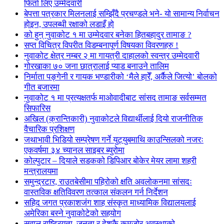
फिर्ता लिए उम्मेदवारी
बेपत्ता पत्रकार मिलनलाई सम्झिँदै प्रचण्डले भने- यो सामान्य निर्वाचन
होइन, उपलब्धी रक्षाको लडाइँ हो
को हुन् नुवाकोट १ मा उम्मेदवार बनेका हितबहादुर तामाङ ?
सप्त विचित्र विपरीत विडम्बनापूर्ण विषयका विवरणहरु !
नुवाकोट क्षेत्र नम्बर २ मा गायत्री दाहालको स्वन्त्र उम्मेदवारी
गोरखाका ७० जना छात्रालाई प्याड बनाउने तालिम
निर्माता पङ्गेनी र गायक भण्डारीको ‘मैले हारेँ, अर्कैले जित्यो’ बोलको
गीत बजारमा
नुवाकोट १ मा प्रत्यक्षतर्फ माओवादीबाट सांसद तामाङ सर्वसम्मत
सिफारिस
अखिल (क्रान्तिकारी) नुवाकोटले विद्यार्थीलाई दियो राजनीतिक
वैचारिक प्रशिक्षण
जथाभावी भिडियो सम्प्रेषण गर्ने युट्युबमाथि काउन्सिलको नजरः
एकवर्षमा ३४ च्यानल साइबर ब्युरोमा
कोल्पुटार – दियाले सडकको डिपिआर बोकेर मेयर लामा शहरी
मन्त्रालयमा
समुन्द्रटार, राउतबेसीमा पहिरोको क्षति अवलोकनमा सांसदः
वास्तविक क्षतिविवरण तत्काल संकलन गर्न निर्देशन
सहिद जगत प्रकाशजंग शाह संस्कृत माध्यामिक विद्यालयलाई
अमेरिका बस्ने नुवाकोटेको सहयोग
सवाल राष्ट्रियता, जनता र देशकै कमजोर अवस्थाको