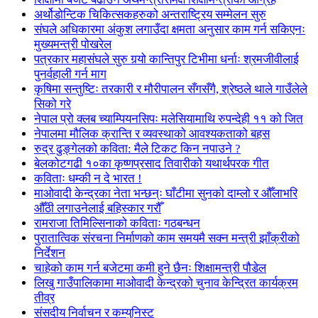
अर्थोडोन्टिक चिकित्सकहरुको अन्तराष्ट्रिय सम्मेलन सुरु
संघले अधिकारमा अंकुश लगाउँदा क्षमता अनुसार काम गर्न सकिएनः
मुख्यमन्त्री पोखरेल
पत्रकार महासंघले सुरु गर्‍यो कान्तिपुर टिभीमा धर्नाः श्रमजीवीलाई
पुनर्वहाली गर्न माग
कृषिमा सन्तुष्टिः तरकारी र मौरीपालन सँगसँगै, श्रेष्ठले थाले गाउँलेले
सिको गरे
नेपाल प्रो क्लब च्याम्पियनसिपः मलेसियामाथि रुपन्देही ११ को जित
नेपालमा मौलिक क्रान्ति र व्यवस्थाको आवश्यकताको बहस
रुद्र ढुङ्गेलको कविता: मैले टिकट किन नपाउने ?
बेलकोटगढी १०का कृष्णप्रसाद तिवारीको यथार्थपरक गीत
कविताः धम्की न दे भारत !
माओवादी केन्द्रका नेता भन्छन्ः घाँटीमा सुनको दाम्लो र औँलाभरि
औँठी लगाउनेलाई बहिस्कार गरौँ
रामराजा तिमिल्सिनाको कविताः गठबन्धन
पुरातात्विक संरचना निर्माणको काम समयमै सक्न मन्त्री झाँक्रीको
निर्देशन
चाहेको काम गर्न बजेटमा कमी हुने छैनः शिक्षामन्त्री पौडेल
लिखु गाउँपालिकामा माओवादी केन्द्रको चुनाव केन्द्रित कार्यक्रम
तीव्र
संसदीय निर्वाचन र कम्युनिस्ट