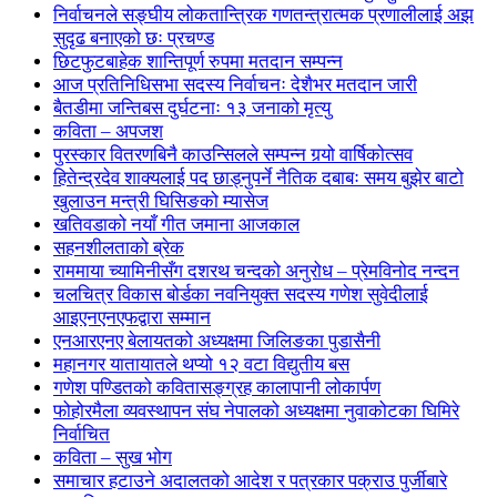
निर्वाचनले सङ्घीय लोकतान्त्रिक गणतन्त्रात्मक प्रणालीलाई अझ
सुदृढ बनाएको छः प्रचण्ड
छिटफुटबाहेक शान्तिपूर्ण रुपमा मतदान सम्पन्न
आज प्रतिनिधिसभा सदस्य निर्वाचनः देशैभर मतदान जारी
बैतडीमा जन्तिबस दुर्घटनाः १३ जनाको मृत्यु
कविता – अपजश
पुरस्कार वितरणबिनै काउन्सिलले सम्पन्न गर्‍यो वार्षिकोत्सव
हितेन्द्रदेव शाक्यलाई पद छाड्नुपर्ने नैतिक दबाबः समय बुझेर बाटो
खुलाउन मन्त्री घिसिङको म्यासेज
खतिवडाको नयाँ गीत जमाना आजकाल
सहनशीलताको ब्रेक
राममाया च्यामिनीसँग दशरथ चन्दको अनुरोध – प्रेमविनोद नन्दन
चलचित्र विकास बोर्डका नवनियुक्त सदस्य गणेश सुवेदीलाई
आइएनएनएफद्वारा सम्मान
एनआरएनए बेलायतको अध्यक्षमा जिलिङका पुडासैनी
महानगर यातायातले थप्यो १२ वटा विद्युतीय बस
गणेश पण्डितको कवितासङ्ग्रह कालापानी लोकार्पण
फोहोरमैला व्यवस्थापन संघ नेपालको अध्यक्षमा नुवाकोटका घिमिरे
निर्वाचित
कविता – सुख भोग
समाचार हटाउने अदालतको आदेश र पत्रकार पक्राउ पुर्जीबारे