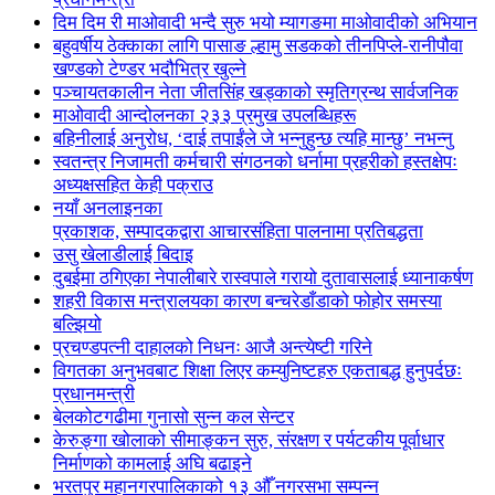
दिम दिम री माओवादी भन्दै सुरु भयो म्यागङमा माओवादीको अभियान
बहुवर्षीय ठेक्काका लागि पासाङ ल्हामु सडकको तीनपिप्ले-रानीपौवा
खण्डको टेण्डर भदौभित्र खुल्ने
पञ्चायतकालीन नेता जीतसिंह खड्काको स्मृतिग्रन्थ सार्वजनिक
माओवादी आन्दोलनका २३३ प्रमुख उपलब्धिहरू
बहिनीलाई अनुरोध, ‘दाई तपाईंले जे भन्नुहुन्छ त्यहि मान्छु’ नभन्नु
स्वतन्त्र निजामती कर्मचारी संगठनको धर्नामा प्रहरीको हस्तक्षेपः
अध्यक्षसहित केही पक्राउ
नयाँ अनलाइनका
प्रकाशक, सम्पादकद्वारा आचारसंहिता पालनामा प्रतिबद्धता
उसु खेलाडीलाई बिदाइ
दुबईमा ठगिएका नेपालीबारे रास्वपाले गरायो दुतावासलाई ध्यानाकर्षण
शहरी विकास मन्त्रालयका कारण बन्चरेडाँडाको फोहोर समस्या
बल्झियो
प्रचण्डपत्नी दाहालको निधनः आजै अन्त्येष्टी गरिने
विगतका अनुभवबाट शिक्षा लिएर कम्युनिष्टहरु एकताबद्ध हुनुपर्दछः
प्रधानमन्त्री
बेलकोटगढीमा गुनासो सुन्न कल सेन्टर
केरुङ्गा खोलाको सीमाङ्कन सुरु, संरक्षण र पर्यटकीय पूर्वाधार
निर्माणको कामलाई अघि बढाइने
भरतपुर महानगरपालिकाको १३ औँ नगरसभा सम्पन्न