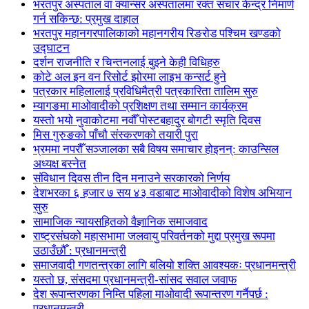
भरतपुर अस्पताल वा क्यान्सर अस्पतालमा रक्त संचार केन्द्र निमार्ण
गर्न सकिन्छ: प्रमुख दाहाल
भरतपुर महानगरपालिकाको महानगरीय रिङरोड पश्चिम खण्डको
उद्घाटन
दर्शन राजनीति र चिन्तनलाई बुझ्ने केही विधिहरु
कोटे अल इन वन रिसोर्ट झोरमा लाइभ कन्सर्ट हुने
पत्रकार महिलालाई प्रविधिमैत्री पत्रकारिता तालिम सुरु
म्यागङमा माओवादीको प्रशिक्षण तथा सम्मान कार्यक्रम
यस्तो भयो नुवाकोटमा नवौँ पोस्टबहादुर बोगटी स्मृति दिवस
मिस गुरुङको पाँचौ संस्करणको तयारी पुरा
भ्रममा नपरौँ सञ्जालका सबै विषय समाचार होइनन्: काउन्सिल
अध्यक्ष बस्नेत
संविधान दिवस तीन दिन मनाउने सरकारको निर्णय
देशभरका ६ हजार ७ सय ४३ वडाबाट माओवादीको विशेष अभियान
सुरु
सामाजिक न्यायसहितको वैज्ञानिक समाजवाद
राष्ट्रसंघको महासभामा जलवायु परिवर्तनको मुद्दा प्रमुख रूपमा
उठाउँछौँ : प्रधानमन्त्री
समाजवादी गणतन्त्रका लागि बलियो शक्ति आवश्यकः प्रधानमन्त्री
यस्तो छ, संसदमा प्रधानमन्त्री-सांसद सवाल जवाफ
देश रूपान्तरणका निम्ति पहिला माओवादी रूपान्तरण गर्नैपर्छ :
प्रधानमन्त्री