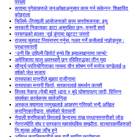
प्रथम
सत्तामा पुगेकाहरुले जनअपेक्षाअनुसार काम गर्न सकेनन्ः शिक्षाविद्
कोइराला
चिलिमे–त्रिशूली आयोजनाको काम सन्तोषजनक: इयु
सरकारी निकायका डाटा असुरक्षित छन्- मन्त्री शर्मा
प्रचण्डको हालत ‘दुई डुंगामा खुट्टा’जस्तो
राजस्व चुहावट नियन्त्रण गर्नुस्, गलत गर्ने कसैलाई नछोड्नुस् :
प्रधानमन्त्री
‘उनी कि उहिल्यै डिपोर्ट हुन्थे कि झ्यालखानामा जान्थे’
अमेरिकामा चालु अवस्थामै छन् रविविरुद्धका तीन मुद्दा
सौन्दर्य प्रतियोगिताका नाममा यौन शोषण गर्ने मनोज पाण्डेलाई ७
वर्षको जेल सजाय
रास्वपाका मन्त्रीले बुझाए राजीनामा
रास्वपाका मन्त्री फिर्ता, सरकारलाई समर्थन कायमै
विप्लव नेकपा (मेची ब्युरो )द्वारा ९ बुदे घोषणापत्र जारी, विभिन्न
संघर्षका कार्यक्रम सार्वजनिक
अस्कल क्याम्पस प्रमुखलाई अपहरण गरिएको भन्दै अखिल
क्रान्तिकारीद्वारा संघर्षको चेतावनी
नेपाली श्रमिकको हितलाई केन्द्रमा राख्न प्रधानमन्त्रीको जोड
नेत्रज्योति संघ र पत्रकार महासंघबिच सम्झौता, सञ्चारकर्मीहरुको
निःशुल्क आँखा जाँच हुने
अखिल क्रान्तिकारीले सुरु गर्यो स्ववियु कार्यशाला