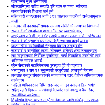
काउन्सिल सुक्ष्म अध्ययनमा
लोकतान्त्रिक सहिद सन्तति वृत्ति कोष स्थापनाः सहिदका
बालबालिकाको शिक्षामा खर्च हुने
महिनावारी स्वच्छताका लागि ३९२ साइकल यात्रीको सचेतनामूलक
र्‍याली
नवलपरासी काठमाडौँ सम्पर्क समन्वय समितिको अध्यक्षमा विश्वकर्मा
राजावादीको आन्दोलनः आगलागीमा पत्रकारको मृत्यु
कर्फ्यु लागे पनि तीनकुने क्षेत्र अझै अशान्तः सडकमा सेना परिचालन
राजावादीको प्रदर्शन थप उग्रः केही स्थानमा कर्फ्यु आदेश
काठमाडौँमा माओवादीको नेतृत्वमा विशाल जनप्रदर्शन
राजावादी र प्रहरीबिच झडपः तीनकुने-वानेश्वर क्षेत्र तनावग्रस्त
लव प्याकुरेलद्वारा निर्देशित वृत्तचित्र ‘गर्ल्स रिराइटिङ डेस्टीनी’ लाई
अडियन्स च्वाइस अवार्ड
प्रेस सेन्टरको महाधिवेसनमा पुरस्कृत हुँदै यी पत्रकार
भरतपुरका १ सय २९ सुकुम्बासी घरधुरीलाई लालपूर्जा वितरण
हानलाई मजदुर संगठनहरुको ध्यानाकर्षण पत्र, देशैभर अभियानात्मक
कार्यक्रम
‘महिला अधिकारका निम्ति सदनबाट कानून बनाउन ढिला भयो’
सहिद स्मृति दिवसमा माओवादी बेलकोटगढी नगरद्वारा वैचारिक,
राजनीतिक कार्यशाला
त्रिदेशीय विद्युत ब्यापार सम्झौता नेपालका लागि कोशेढुंगाः प्रचण्ड
कविता- म हैन भने