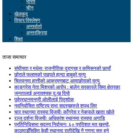
भारत
चीन
खेलकुद
विचार/विश्लेषण
अन्तर्वार्ता
अन्तरक्रिया
शिक्षा
ताजा समाचार
संघीयता र मधेसः राजनीतिक दुराग्रह र कमिसनको छायाँ
छोराले फलामको पाइपले हान्दा बाबुको मृत्यु
चितवनमा हात्तीको आक्रमणबाट आमाछोराको मृत्यु
काङ्ग्रेस नेता मिश्रको आरोप : बालेन सरकारले सिमा क्षेत्रका
जनतालाई अनावश्यक दु:ख दियो
पूर्वप्रधानमन्त्री ओलीलाई पितृशोक
नवनिर्वाचित राष्ट्रिय सभा सदस्यहरुले शपथ लिए
चार स्थानमा रास्वपा विजयीः काँग्रेस र नेकपाले खाता खोले
रञ्जु दर्शना विजयीः अधिकांश स्थानमा रास्वपा अगाडि
प्रतिनिधिसभा सदस्य निर्वाचनः ६० प्रतिशत मत खस्यो,
काठमाडौँसहित केही स्थानमा रातीदेखि नै गणना सुरु हुने