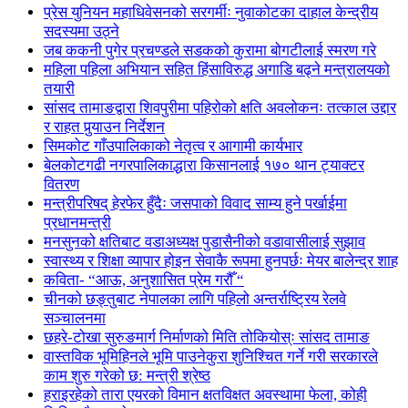
प्रेस युनियन महाधिवेसनको सरगर्मीः नुवाकोटका दाहाल केन्द्रीय
सदस्यमा उठ्ने
जब ककनी पुगेर प्रचण्डले सडकको कुरामा बोगटीलाई स्मरण गरे
महिला पहिला अभियान सहित हिंसाविरुद्ध अगाडि बढ्ने मन्त्रालयको
तयारी
सांसद तामाङद्वारा शिवपुरीमा पहिरोको क्षति अवलोकनः तत्काल उद्दार
र राहत पुर्‍याउन निर्देशन
सिमकोट गाँउपालिकाको नेतृत्व र आगामी कार्यभार
बेलकोटगढी नगरपालिकाद्धारा किसानलाई १७० थान ट्याक्टर
वितरण
मन्त्रीपरिषद् हेरफेर हुँदैः जसपाको विवाद साम्य हुने पर्खाईमा
प्रधानमन्त्री
मनसुनको क्षतिबाट वडाअध्यक्ष पुडासैनीको वडावासीलाई सुझाव
स्वास्थ्य र शिक्षा व्यापार होइन सेवाकै रूपमा हुनपर्छः मेयर बालेन्द्र शाह
कविता- “आऊ, अनुशासित प्रेम गरौँ “
चीनको छङ्तुबाट नेपालका लागि पहिलो अन्तर्राष्ट्रिय रेलवे
सञ्चालनमा
छहरे-टोखा सुरुङमार्ग निर्माणको मिति तोकियोस्ः सांसद तामाङ
वास्तविक भूमिहिनले भूमि पाउनेकुरा शुनिश्चित गर्ने गरी सरकारले
काम शुरु गरेको छ: मन्त्री श्रेष्ठ
हराइरहेको तारा एयरको विमान क्षतविक्षत अवस्थामा फेला, कोही