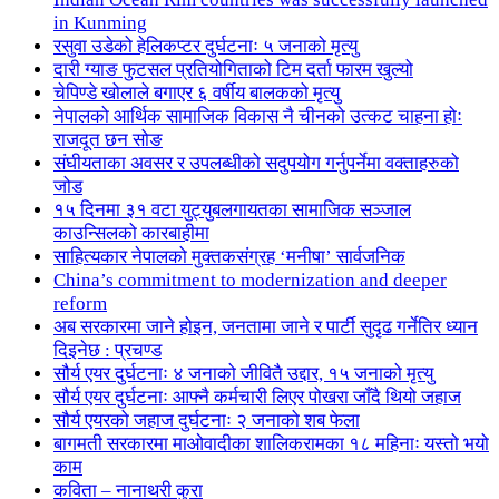
in Kunming
रसुवा उडेको हेलिकप्टर दुर्घटनाः ५ जनाको मृत्यु
दारी ग्याङ फुटसल प्रतियोगिताको टिम दर्ता फारम खुल्यो
चेपिण्डे खोलाले बगाएर ६ वर्षीय बालकको मृत्यु
नेपालको आर्थिक सामाजिक विकास नै चीनको उत्कट चाहना होः
राजदूत छन सोङ
संघीयताका अवसर र उपलब्धीको सदुपयोग गर्नुपर्नेमा वक्ताहरुको
जोड
१५ दिनमा ३१ वटा युट्युबलगायतका सामाजिक सञ्जाल
काउन्सिलको कारबाहीमा
साहित्यकार नेपालको मुक्तकसंग्रह ‘मनीषा’ सार्वजनिक
China’s commitment to modernization and deeper
reform
अब सरकारमा जाने होइन, जनतामा जाने र पार्टी सुदृढ गर्नेतिर ध्यान
दिइनेछ : प्रचण्ड
सौर्य एयर दुर्घटनाः ४ जनाको जीवितै उद्दार, १५ जनाको मृत्यु
सौर्य एयर दुर्घटनाः आफ्नै कर्मचारी लिएर पोखरा जाँदै थियो जहाज
सौर्य एयरको जहाज दुर्घटनाः २ जनाको शब फेला
बागमती सरकारमा माओवादीका शालिकरामका १८ महिनाः यस्तो भयो
काम
कविता – नानाथरी कुरा