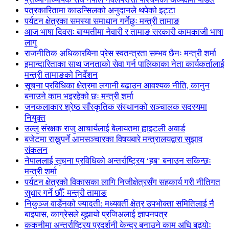
पत्रकारितामा काउन्सिलको अनुदानले थपेको इट्टा
पर्यटन क्षेत्रका समस्या समाधान गर्नेछुः मन्त्री तामाङ
आज भाषा दिवसः बाग्मतीमा नेवारी र तामाङ सरकारी कामकाजी भाषा
लागु
राजनीतिक अधिकारबिना प्रेस स्वतन्त्रता सम्भव छैनः मन्त्री शर्मा
इमान्दारिताका साथ जनताकाे सेवा गर्न पालिकाका नेता कार्यकर्तालाई
मन्त्री तामाङको निर्देशन
सूचना प्रविधिका क्षेत्रमा लगानी बढाउन आवश्यक नीति, कानुन
बनाउने काम भइरहेको छः मन्त्री शर्मा
जनकलाकार श्रेष्ठ साँस्कृतिक संस्थानको सञ्चालक सदस्यमा
नियुक्त
उल्लु संरक्षक राजु आचार्यलाई बेलायतमा ह्वाइटली अवार्ड
बजेटमा राख्नुपर्ने आमसञ्चारका विषयबारे मन्त्रालयद्वारा सुझाव
संकलन
नेपाललाई सूचना प्रविधिको अन्तर्राष्ट्रिय ‘हब’ बनाउन सकिन्छः
मन्त्री शर्मा
पर्यटन क्षेत्रको विकासका लागि निजीक्षेत्रसँग सहकार्य गरी नीतिगत
सुधार गर्ने छौँ: मन्त्री तामाङ
निकुञ्ज वार्डेनको ज्यादती: मध्यवर्ती क्षेत्र उपभोक्ता समितिलाई नै
बाइपास, काग्रेसले बुझायो प्रजिअलाई ज्ञापनपत्र
ककनीमा अन्तर्राष्ट्रिय प्रदर्शनी केन्द्र बनाउने काम अघि बढ्योः