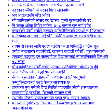
सामाजिक चेतना र जागरण जरूरी छ : प्रधानमन्त्री
पत्रकार न्यौपानेको घरको शिक्षा लोकार्पण
अब अदालतसँग यत्ति अपेक्षा
रवि लामिछानेको सांसद पद खारेजः गुम्यो गृहमन्त्रीको पद
निःशुल्क आँखा शिविर मार्फत ३५८ जनाले पाए नयाँ दृष्टि
यसवर्षको पाँचौँ अर्चले फुटबल प्रतियोगिताको उपाधी न्यु भिजनलाई
चलिरहेका अनलाइनलाई पनि नियमित अभिमुखीकरण गरौँः मन्त्री
शर्मा
स्वयम् सेवकका लागि प्रदेशस्तरीय क्षमता अभिवृद्धि तालिम सुरु
प्रदेश मन्त्रालय घटाउँदैछौँ, खर्चभार कटौती गर्दैछौँ : प्रधानमन्त्री
एसइइमा उत्कृष्ट हुने सामुदायिक विद्यालयलाई नगरपालिकाले दिनेभयो
१० लाख
चौध वर्षमुनिको पाँचौँ अर्चले फुटबल प्रतियोगिता भोली सुरु हुँदै
आज देशैभर सोनाम ल्होसार पर्व मनाइँदै
नेकपा बहुमतका नेताहरुसँग प्रधानमन्त्रीले भन्नुभयोः
कम्युनिस्टहरूको एउटै केन्द्र आवश्यक छ
डाक्टरले मृत भनेको शिशु जिवितै पाइएपछि कोशी अस्पतालका
डाक्टरमाथि कुटपिटः शिशुको उपचार चल्दै
स्थानीय योजना सफल बनाउन पहल गर्छुः सांसद तामाङ
चालक अनुमतिपत्र निलम्बन गर्ने व्यवस्था हटाउन यातायात
व्यवसायीको माग