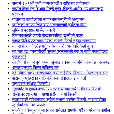
सन्दर्भ ३०१औं पृथ्वी जन्मजयन्ती र राष्ट्रिय एकीकरण
संघीय शिक्षा ऐन शिक्षक मैत्री हुन्छ, छिट्टै आउँछः प्रधानमन्त्री
प्रचण्ड
यातायात कार्यालयमा उपप्रधानमन्त्रीको अनुगमन
कालिका नगरपालिकाद्वारा पत्रकारको दुर्घटना बीमा
लुम्बिनी प्रदेशसभा बैठक बस्दै
विमानस्थलले ल्यायो पोखराबासीको खुसीको बहार
सहकारीले घरजग्गामा गरेको लगानी फिर्ता नहुँदा समस्यामा
क. माओ र “विद्रोह गर्नु अधिकार हो” भन्नेबारे केही कुरा
नथमल वैद्य हनुमानीदेवी सृजन पुरस्कारको प्रथम राशी नुवाकोटका
पुजकलाई
तातोपानी नाका पूर्ण रुपमा खुलाउने काम प्राथमिकतामा छः प्रचण्ड
अनलाइनबाटै किन्न सकिन्छ घर
दुई महिनाभित्र भरतपुरबाट नयाँ लाईसेन्स वितरण : मेयर रेनु दाहाल
शसस्त्र प्रहरीको तालिमले ककनीबासीलाई सास्ती
चुनावबारे संक्षिप्त टिप्पणी !
नुवाकोटमा एमाले पत्तासाफः गठबन्धनका सबै उम्मेदवार विजयी
रोल्पा प्रदेश सभा १ माओवादीका बागी विजयी
नवलपरासी पश्चिमबाट प्रदेश सभामा बस्नेत विजयीः माओवादीका
कुर्मीको जमानत जफत
माओवादी केन्द्रका जीवन आचार्यलाई समर्थन गर्दै कांग्रेसका बागीले