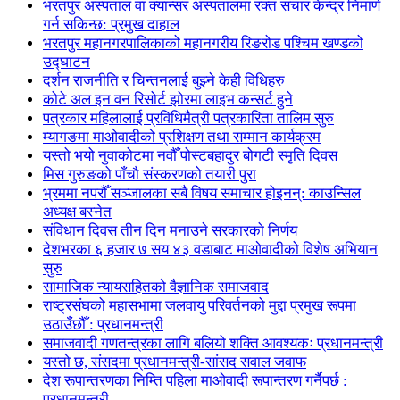
भरतपुर अस्पताल वा क्यान्सर अस्पतालमा रक्त संचार केन्द्र निमार्ण
गर्न सकिन्छ: प्रमुख दाहाल
भरतपुर महानगरपालिकाको महानगरीय रिङरोड पश्चिम खण्डको
उद्घाटन
दर्शन राजनीति र चिन्तनलाई बुझ्ने केही विधिहरु
कोटे अल इन वन रिसोर्ट झोरमा लाइभ कन्सर्ट हुने
पत्रकार महिलालाई प्रविधिमैत्री पत्रकारिता तालिम सुरु
म्यागङमा माओवादीको प्रशिक्षण तथा सम्मान कार्यक्रम
यस्तो भयो नुवाकोटमा नवौँ पोस्टबहादुर बोगटी स्मृति दिवस
मिस गुरुङको पाँचौ संस्करणको तयारी पुरा
भ्रममा नपरौँ सञ्जालका सबै विषय समाचार होइनन्: काउन्सिल
अध्यक्ष बस्नेत
संविधान दिवस तीन दिन मनाउने सरकारको निर्णय
देशभरका ६ हजार ७ सय ४३ वडाबाट माओवादीको विशेष अभियान
सुरु
सामाजिक न्यायसहितको वैज्ञानिक समाजवाद
राष्ट्रसंघको महासभामा जलवायु परिवर्तनको मुद्दा प्रमुख रूपमा
उठाउँछौँ : प्रधानमन्त्री
समाजवादी गणतन्त्रका लागि बलियो शक्ति आवश्यकः प्रधानमन्त्री
यस्तो छ, संसदमा प्रधानमन्त्री-सांसद सवाल जवाफ
देश रूपान्तरणका निम्ति पहिला माओवादी रूपान्तरण गर्नैपर्छ :
प्रधानमन्त्री