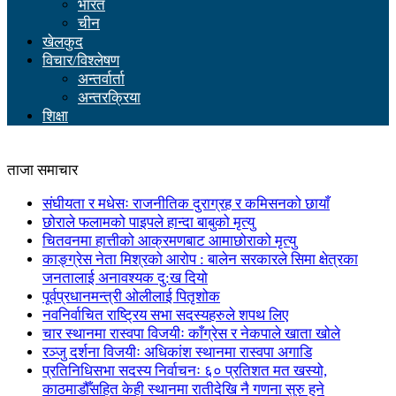
भारत
चीन
खेलकुद
विचार/विश्लेषण
अन्तर्वार्ता
अन्तरक्रिया
शिक्षा
ताजा समाचार
संघीयता र मधेसः राजनीतिक दुराग्रह र कमिसनको छायाँ
छोराले फलामको पाइपले हान्दा बाबुको मृत्यु
चितवनमा हात्तीको आक्रमणबाट आमाछोराको मृत्यु
काङ्ग्रेस नेता मिश्रको आरोप : बालेन सरकारले सिमा क्षेत्रका
जनतालाई अनावश्यक दु:ख दियो
पूर्वप्रधानमन्त्री ओलीलाई पितृशोक
नवनिर्वाचित राष्ट्रिय सभा सदस्यहरुले शपथ लिए
चार स्थानमा रास्वपा विजयीः काँग्रेस र नेकपाले खाता खोले
रञ्जु दर्शना विजयीः अधिकांश स्थानमा रास्वपा अगाडि
प्रतिनिधिसभा सदस्य निर्वाचनः ६० प्रतिशत मत खस्यो,
काठमाडौँसहित केही स्थानमा रातीदेखि नै गणना सुरु हुने