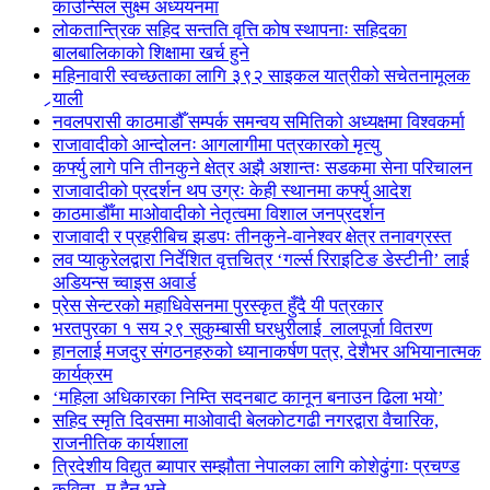
काउन्सिल सुक्ष्म अध्ययनमा
लोकतान्त्रिक सहिद सन्तति वृत्ति कोष स्थापनाः सहिदका
बालबालिकाको शिक्षामा खर्च हुने
महिनावारी स्वच्छताका लागि ३९२ साइकल यात्रीको सचेतनामूलक
र्‍याली
नवलपरासी काठमाडौँ सम्पर्क समन्वय समितिको अध्यक्षमा विश्वकर्मा
राजावादीको आन्दोलनः आगलागीमा पत्रकारको मृत्यु
कर्फ्यु लागे पनि तीनकुने क्षेत्र अझै अशान्तः सडकमा सेना परिचालन
राजावादीको प्रदर्शन थप उग्रः केही स्थानमा कर्फ्यु आदेश
काठमाडौँमा माओवादीको नेतृत्वमा विशाल जनप्रदर्शन
राजावादी र प्रहरीबिच झडपः तीनकुने-वानेश्वर क्षेत्र तनावग्रस्त
लव प्याकुरेलद्वारा निर्देशित वृत्तचित्र ‘गर्ल्स रिराइटिङ डेस्टीनी’ लाई
अडियन्स च्वाइस अवार्ड
प्रेस सेन्टरको महाधिवेसनमा पुरस्कृत हुँदै यी पत्रकार
भरतपुरका १ सय २९ सुकुम्बासी घरधुरीलाई लालपूर्जा वितरण
हानलाई मजदुर संगठनहरुको ध्यानाकर्षण पत्र, देशैभर अभियानात्मक
कार्यक्रम
‘महिला अधिकारका निम्ति सदनबाट कानून बनाउन ढिला भयो’
सहिद स्मृति दिवसमा माओवादी बेलकोटगढी नगरद्वारा वैचारिक,
राजनीतिक कार्यशाला
त्रिदेशीय विद्युत ब्यापार सम्झौता नेपालका लागि कोशेढुंगाः प्रचण्ड
कविता- म हैन भने