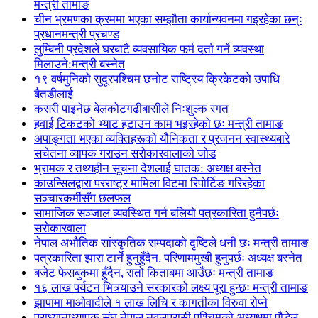
मन्त्री तामाङ
चीन भ्रमणका क्रममा भएका सम्झौता कार्यान्यवनमा गइरहेका छन्ः
प्रधानमन्त्री प्रचण्ड
लुम्बिनी प्रदेशले घरबाटै व्यवसायिक फर्म दर्ता गर्ने व्यवस्था
मिलाउने:मन्त्री बस्नेत
१९ वर्षमुनिको सुदूरपश्चिम छनोट राष्ट्रिय क्रिकेटको उपाधि
बैतडीलाई
कसरी पाइनेछ बेलकोटगढीबासीले निःशुल्क रगत
हवाई टिकटको भ्याट हटाउन काम भइरहेको छः मन्त्री तामाङ
अपाङ्गता भएका व्यक्तिहरूको यौनिकता र प्रजनन स्वास्थ्यबारे
सचेतना व्यापक गराउन सरोकारवालाको जोड
भ्रामक र तथ्यहीन सूचना देशलाई घातक: अध्यक्ष बस्नेत
काउन्सिलद्वारा परराष्ट्र मामिला विटमा रिपोर्टिङ गरिरहेका
सञ्चारकर्मीसँग छलफल
सामाजिक सञ्जाल व्यवस्थित गर्न बलियो पत्रकारिता हुनैपर्छः
सरोकारवाला
नेपाल अभौतिक सांस्कृतिक सम्पदाको दृष्टिले धनी छः मन्त्री तामाङ
पत्रकारिता झारा टार्ने हुनुहुँदैन, परिणाममुखी हुनुपर्छः अध्यक्ष बस्नेत
बजेट फेसबुकमा हुँदैन, रातो किताबमा आउँछः मन्त्री तामाङ
१६ लाख पर्यटन भित्र्याउने सरकारको लक्ष्य पूरा हुन्छः मन्त्री तामाङ
झापामा माओवादीले १ लाख लिचि र कागतीका विरुवा रोप्ने
प्राध्यानाध्यापक संघ नेपाल नवलपरासी पश्चिमको अध्यक्षमा पौडेल