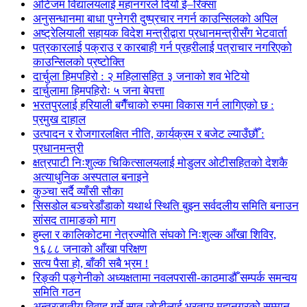
अटिजम विद्यालयलाई महानगरले दियो ई–रिक्सा
अनुसन्धानमा बाधा पुग्नेगरी दुष्प्रचार नगर्न काउन्सिलको अपिल
अष्ट्रेलियाली सहायक विदेश मन्त्रीद्वारा प्रधानमन्त्रीसँग भेटवार्ता
पत्रकारलाई पक्राउ र कारबाही गर्न प्रहरीलाई पत्राचार नगरिएको
काउन्सिलको प्रष्टोक्ति
दार्चुला हिमपहिरो : २ महिलासहित ३ जनाको शव भेटियो
दार्चुलामा हिमपहिरोः ५ जना बेपत्ता
भरतपुरलाई हरियाली बगैँचाको रुपमा विकास गर्न लागिएको छ :
प्रमुख दाहाल
उत्पादन र रोजगारलक्षित नीति, कार्यक्रम र बजेट ल्याउँछौँ :
प्रधानमन्त्री
क्षत्रपाटी निःशुल्क चिकित्सालयलाई मोडुलर ओटीसहितको देशकै
अत्याधुनिक अस्पताल बनाइने
कुञ्चा सर्दै व्याँसी सौका
सिसडोल बञ्चरेडाँडाको यथार्थ स्थिति बुझ्न सर्वदलीय समिति बनाउन
सांसद तामाङको माग
हुम्ला र कालिकोटमा नेत्रज्योति संघको निःशुल्क आँखा शिविर,
१६८८ जनाको आँखा परिक्षण
सत्य पैसा हो, बाँकी सबै भ्रम !
रिङ्की पङ्गेनीको अध्यक्षतामा नवलपरासी-काठमाडौँ सम्पर्क समन्वय
समिति गठन
अन्तरजातीय विवाह गर्ने सात जोडीलाई भरतपुर महानगरको सम्मान