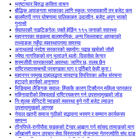
भ्रष्टाचार बिरुद्ध कविता वाचन
बौद्धिक अपाङ्गता भएकाका लागि स्कुलः प्रभावकारी तर बजेट कम
बालमैत्री नगर घोषणामा पालिकाहरु उदासीन, बजेट अपुग भएको
गुनासो
सेवाघरकी नाइटिङ्गेलः एक्लै हेर्छिन् ११५ जनाको स्वास्थ्य
महानगरका सडकमा बालश्रमिक: अन्य जिल्लाबाट आएकाको
तथ्याङ्क नहुँदा व्यवस्थापनमा समस्या
अनाथलाई प्रदेश सरकारको सहयोगः पढाइ खर्चको जोहो
ज्येष्ठ नागरिकको मन भुलाउने थलोः दिवासेवा केन्द्र
श्रमजीवी पत्रकारको अवस्थाः जागिर छ, तलब छैन
राष्ट्रियतासम्बन्धी प्रचण्डका माग र पूर्तिबारे केही कुरा !
महानगर प्रमुख दाहालद्धारा मापदण्ड विपरितका अवैध संरचना
हटाउने कार्यको अनुगमन
मिडियामा लैङ्गिक सवालः हिंसाकै कारण टिक्दैनन् महिला पत्रकार
महिनावारीको विषयलाई राष्ट्रियकरण गर्न उपसभामुखको जोड
निःशुल्क सेनिटरी प्याडको व्यवस्था हुने गरी बजेट ल्याउन
उपसभामुखको आग्रह
नेपाल खत्री समाज गुठीको सद्भावना भ्रमण र सम्मान कार्यक्रम
सम्पन्न
तीनपिप्ले-रानीपौवा सडकको टेन्डर आह्वान गर्न सांसद तामाङको माग
आँखासंगै कान उपचार सेवा विस्तारको योजनामा नेत्रज्योति संघ दाङ