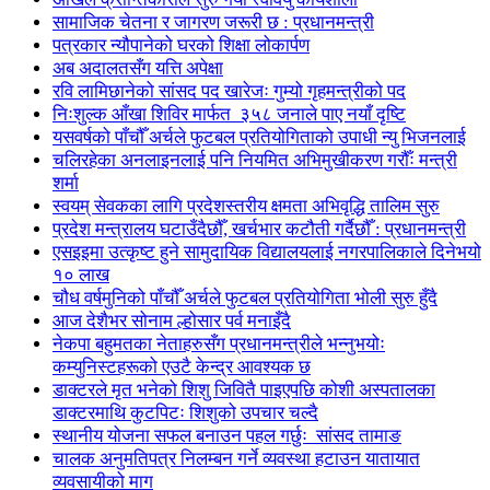
सामाजिक चेतना र जागरण जरूरी छ : प्रधानमन्त्री
पत्रकार न्यौपानेको घरको शिक्षा लोकार्पण
अब अदालतसँग यत्ति अपेक्षा
रवि लामिछानेको सांसद पद खारेजः गुम्यो गृहमन्त्रीको पद
निःशुल्क आँखा शिविर मार्फत ३५८ जनाले पाए नयाँ दृष्टि
यसवर्षको पाँचौँ अर्चले फुटबल प्रतियोगिताको उपाधी न्यु भिजनलाई
चलिरहेका अनलाइनलाई पनि नियमित अभिमुखीकरण गरौँः मन्त्री
शर्मा
स्वयम् सेवकका लागि प्रदेशस्तरीय क्षमता अभिवृद्धि तालिम सुरु
प्रदेश मन्त्रालय घटाउँदैछौँ, खर्चभार कटौती गर्दैछौँ : प्रधानमन्त्री
एसइइमा उत्कृष्ट हुने सामुदायिक विद्यालयलाई नगरपालिकाले दिनेभयो
१० लाख
चौध वर्षमुनिको पाँचौँ अर्चले फुटबल प्रतियोगिता भोली सुरु हुँदै
आज देशैभर सोनाम ल्होसार पर्व मनाइँदै
नेकपा बहुमतका नेताहरुसँग प्रधानमन्त्रीले भन्नुभयोः
कम्युनिस्टहरूको एउटै केन्द्र आवश्यक छ
डाक्टरले मृत भनेको शिशु जिवितै पाइएपछि कोशी अस्पतालका
डाक्टरमाथि कुटपिटः शिशुको उपचार चल्दै
स्थानीय योजना सफल बनाउन पहल गर्छुः सांसद तामाङ
चालक अनुमतिपत्र निलम्बन गर्ने व्यवस्था हटाउन यातायात
व्यवसायीको माग