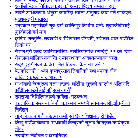
अर्थोडोन्टिक चिकित्सकहरुको अन्तराष्ट्रिय सम्मेलन सुरु
संघले अधिकारमा अंकुश लगाउँदा क्षमता अनुसार काम गर्न सकिएनः
मुख्यमन्त्री पोखरेल
पत्रकार महासंघले सुरु गर्‍यो कान्तिपुर टिभीमा धर्नाः श्रमजीवीलाई
पुनर्वहाली गर्न माग
कृषिमा सन्तुष्टिः तरकारी र मौरीपालन सँगसँगै, श्रेष्ठले थाले गाउँलेले
सिको गरे
नेपाल प्रो क्लब च्याम्पियनसिपः मलेसियामाथि रुपन्देही ११ को जित
नेपालमा मौलिक क्रान्ति र व्यवस्थाको आवश्यकताको बहस
रुद्र ढुङ्गेलको कविता: मैले टिकट किन नपाउने ?
बेलकोटगढी १०का कृष्णप्रसाद तिवारीको यथार्थपरक गीत
कविताः धम्की न दे भारत !
माओवादी केन्द्रका नेता भन्छन्ः घाँटीमा सुनको दाम्लो र औँलाभरि
औँठी लगाउनेलाई बहिस्कार गरौँ
रामराजा तिमिल्सिनाको कविताः गठबन्धन
पुरातात्विक संरचना निर्माणको काम समयमै सक्न मन्त्री झाँक्रीको
निर्देशन
चाहेको काम गर्न बजेटमा कमी हुने छैनः शिक्षामन्त्री पौडेल
लिखु गाउँपालिकामा माओवादी केन्द्रको चुनाव केन्द्रित कार्यक्रम
तीव्र
संसदीय निर्वाचन र कम्युनिस्ट