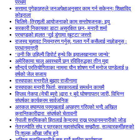
प्रथम
सत्तामा पुगेकाहरुले जनअपेक्षाअनुसार काम गर्न सकेनन्ः शिक्षाविद्
कोइराला
चिलिमे–त्रिशूली आयोजनाको काम सन्तोषजनक: इयु
सरकारी निकायका डाटा असुरक्षित छन्- मन्त्री शर्मा
प्रचण्डको हालत ‘दुई डुंगामा खुट्टा’जस्तो
राजस्व चुहावट नियन्त्रण गर्नुस्, गलत गर्ने कसैलाई नछोड्नुस् :
प्रधानमन्त्री
‘उनी कि उहिल्यै डिपोर्ट हुन्थे कि झ्यालखानामा जान्थे’
अमेरिकामा चालु अवस्थामै छन् रविविरुद्धका तीन मुद्दा
सौन्दर्य प्रतियोगिताका नाममा यौन शोषण गर्ने मनोज पाण्डेलाई ७
वर्षको जेल सजाय
रास्वपाका मन्त्रीले बुझाए राजीनामा
रास्वपाका मन्त्री फिर्ता, सरकारलाई समर्थन कायमै
विप्लव नेकपा (मेची ब्युरो )द्वारा ९ बुदे घोषणापत्र जारी, विभिन्न
संघर्षका कार्यक्रम सार्वजनिक
अस्कल क्याम्पस प्रमुखलाई अपहरण गरिएको भन्दै अखिल
क्रान्तिकारीद्वारा संघर्षको चेतावनी
नेपाली श्रमिकको हितलाई केन्द्रमा राख्न प्रधानमन्त्रीको जोड
नेत्रज्योति संघ र पत्रकार महासंघबिच सम्झौता, सञ्चारकर्मीहरुको
निःशुल्क आँखा जाँच हुने
अखिल क्रान्तिकारीले सुरु गर्यो स्ववियु कार्यशाला