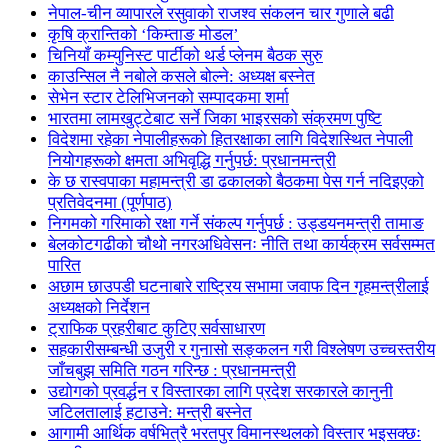
नेपाल-चीन व्यापारले रसुवाको राजश्व संकलन चार गुणाले बढी
कृषि क्रान्तिको ‘किम्ताङ मोडल’
चिनियाँ कम्युनिस्ट पार्टीको थर्ड प्लेनम बैठक सुरु
काउन्सिल नै नबोले कसले बोल्ने: अध्यक्ष बस्नेत
सेभेन स्टार टेलिभिजनको सम्पादकमा शर्मा
भारतमा लामखुट्टेबाट सर्ने जिका भाइरसको संक्रमण पुष्टि
विदेशमा रहेका नेपालीहरूको हितरक्षाका लागि विदेशस्थित नेपाली
नियोगहरूको क्षमता अभिवृद्धि गर्नुपर्छ: प्रधानमन्त्री
के छ रास्वपाका महामन्त्री डा ढकालको बैठकमा पेस गर्न नदिइएको
प्रतिवेदनमा (पूर्णपाठ)
निगमको गरिमाको रक्षा गर्ने संकल्प गर्नुपर्छ : उड्डयनमन्त्री तामाङ
बेलकोटगढीको चौथो नगरअधिवेसनः नीति तथा कार्यक्रम सर्वसम्मत
पारित
अछाम छाउपडी घटनाबारे राष्ट्रिय सभामा जवाफ दिन गृहमन्त्रीलाई
अध्यक्षको निर्देशन
ट्राफिक प्रहरीबाट कुटिए सर्वसाधारण
सहकारीसम्बन्धी उजुरी र गुनासो सङ्कलन गरी विश्लेषण उच्चस्तरीय
जाँचबुझ समिति गठन गरिन्छ : प्रधानमन्त्री
उद्योगको प्रवर्द्धन र विस्तारका लागि प्रदेश सरकारले कानुनी
जटिलतालाई हटाउने: मन्त्री बस्नेत
आगामी आर्थिक वर्षभित्रै भरतपुर विमानस्थलको विस्तार भइसक्छः