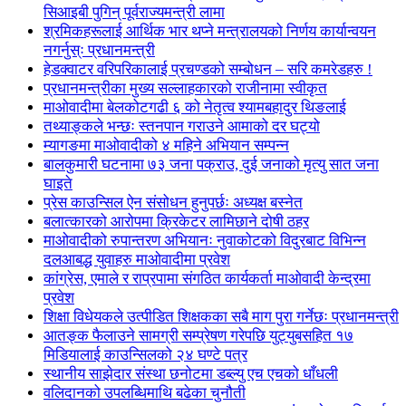
सिआइबी पुगिन् पूर्वराज्यमन्त्री लामा
श्रमिकहरूलाई आर्थिक भार थप्ने मन्त्रालयको निर्णय कार्यान्वयन
नगर्नुस्ः प्रधानमन्त्री
हेडक्वाटर वरिपरिकालाई प्रचण्डको सम्बोधन – सरि कमरेडहरु !
प्रधानमन्त्रीका मुख्य सल्लाहकारको राजीनामा स्वीकृत
माओवादीमा बेलकोटगढी ६ को नेतृत्व श्यामबहादुर थिङलाई
तथ्याङ्कले भन्छः स्तनपान गराउने आमाको दर घट्यो
म्यागङमा माओवादीको ४ महिने अभियान सम्पन्न
बालकुमारी घटनामा ७३ जना पक्राउ, दुई जनाको मृत्यु सात जना
घाइते
प्रेस काउन्सिल ऐन संसोधन हुनुपर्छः अध्यक्ष बस्नेत
बलात्कारको आरोपमा क्रिकेटर लामिछाने दोषी ठहर
माओवादीको रुपान्तरण अभियानः नुवाकोटको विदुरबाट विभिन्न
दलआबद्ध युवाहरु माओवादीमा प्रवेश
कांग्रेस, एमाले र राप्रपामा संगठित कार्यकर्ता माओवादी केन्द्रमा
प्रवेश
शिक्षा विधेयकले उत्पीडित शिक्षकका सबै माग पुरा गर्नेछः प्रधानमन्त्री
आतङ्क फैलाउने सामग्री सम्प्रेषण गरेपछि युट्युबसहित १७
मिडियालाई काउन्सिलको २४ घण्टे पत्र
स्थानीय साझेदार संस्था छनोटमा डब्ल्यु एच एचको धाँधली
वलिदानको उपलब्धिमाथि बढेका चुनौती