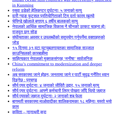
in Kunming
रसुवा उडेको हेलिकप्टर दुर्घटनाः ५ जनाको मृत्यु
दारी ग्याङ फुटसल प्रतियोगिताको टिम दर्ता फारम खुल्यो
चेपिण्डे खोलाले बगाएर ६ वर्षीय बालकको मृत्यु
नेपालको आर्थिक सामाजिक विकास नै चीनको उत्कट चाहना होः
राजदूत छन सोङ
संघीयताका अवसर र उपलब्धीको सदुपयोग गर्नुपर्नेमा वक्ताहरुको
जोड
१५ दिनमा ३१ वटा युट्युबलगायतका सामाजिक सञ्जाल
काउन्सिलको कारबाहीमा
साहित्यकार नेपालको मुक्तकसंग्रह ‘मनीषा’ सार्वजनिक
China’s commitment to modernization and deeper
reform
अब सरकारमा जाने होइन, जनतामा जाने र पार्टी सुदृढ गर्नेतिर ध्यान
दिइनेछ : प्रचण्ड
सौर्य एयर दुर्घटनाः ४ जनाको जीवितै उद्दार, १५ जनाको मृत्यु
सौर्य एयर दुर्घटनाः आफ्नै कर्मचारी लिएर पोखरा जाँदै थियो जहाज
सौर्य एयरको जहाज दुर्घटनाः २ जनाको शब फेला
बागमती सरकारमा माओवादीका शालिकरामका १८ महिनाः यस्तो भयो
काम
कविता – नानाथरी कुरा