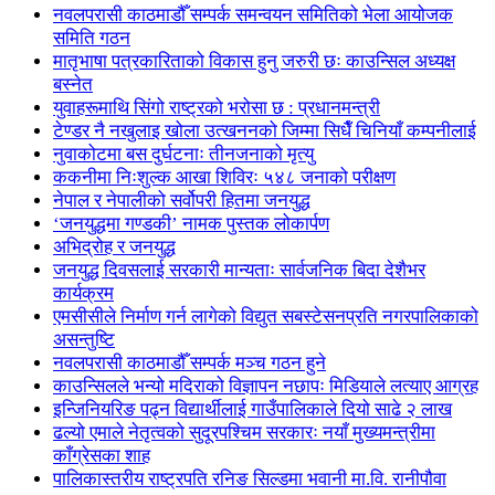
नवलपरासी काठमाडौँ सम्पर्क समन्वयन समितिको भेला आयोजक
समिति गठन
मातृभाषा पत्रकारिताको विकास हुनु जरुरी छः काउन्सिल अध्यक्ष
बस्नेत
युवाहरूमाथि सिंगो राष्ट्रको भरोसा छ : प्रधानमन्त्री
टेण्डर नै नखुलाइ खोला उत्खननको जिम्मा सिधैँ चिनियाँ कम्पनीलाई
नुवाकोटमा बस दुर्घटनाः तीनजनाको मृत्यु
ककनीमा निःशुल्क आखा शिविरः ५४८ जनाको परीक्षण
नेपाल र नेपालीको सर्वोपरी हितमा जनयुद्ध
‘जनयुद्धमा गण्डकी’ नामक पुस्तक लोकार्पण
अभिद्रोह र जनयुद्ध
जनयुद्ध दिवसलाई सरकारी मान्यताः सार्वजनिक बिदा देशैभर
कार्यक्रम
एमसीसीले निर्माण गर्न लागेको विद्युत सबस्टेसनप्रति नगरपालिकाको
असन्तुष्टि
नवलपरासी काठमाडौँ सम्पर्क मञ्च गठन हुने
काउन्सिलले भन्यो मदिराको विज्ञापन नछापः मिडियाले लत्याए आग्रह
इन्जिनियरिङ पढ्न विद्यार्थीलाई गाउँपालिकाले दियो साढे २ लाख
ढल्यो एमाले नेतृत्वको सुदूरपश्चिम सरकारः नयाँ मुख्यमन्त्रीमा
काँग्रेसका शाह
पालिकास्तरीय राष्ट्रपति रनिङ सिल्डमा भवानी मा.वि. रानीपौवा