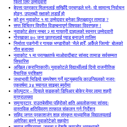
फिर्ता लिए उम्मेदवारी
बेपत्ता पत्रकार मिलनलाई सम्झिँदै प्रचण्डले भने- यो सामान्य निर्वाचन
होइन, उपलब्धी रक्षाको लडाइँ हो
को हुन् नुवाकोट १ मा उम्मेदवार बनेका हितबहादुर तामाङ ?
सप्त विचित्र विपरीत विडम्बनापूर्ण विषयका विवरणहरु !
नुवाकोट क्षेत्र नम्बर २ मा गायत्री दाहालको स्वन्त्र उम्मेदवारी
गोरखाका ७० जना छात्रालाई प्याड बनाउने तालिम
निर्माता पङ्गेनी र गायक भण्डारीको ‘मैले हारेँ, अर्कैले जित्यो’ बोलको
गीत बजारमा
नुवाकोट १ मा प्रत्यक्षतर्फ माओवादीबाट सांसद तामाङ सर्वसम्मत
सिफारिस
अखिल (क्रान्तिकारी) नुवाकोटले विद्यार्थीलाई दियो राजनीतिक
वैचारिक प्रशिक्षण
जथाभावी भिडियो सम्प्रेषण गर्ने युट्युबमाथि काउन्सिलको नजरः
एकवर्षमा ३४ च्यानल साइबर ब्युरोमा
कोल्पुटार – दियाले सडकको डिपिआर बोकेर मेयर लामा शहरी
मन्त्रालयमा
समुन्द्रटार, राउतबेसीमा पहिरोको क्षति अवलोकनमा सांसदः
वास्तविक क्षतिविवरण तत्काल संकलन गर्न निर्देशन
सहिद जगत प्रकाशजंग शाह संस्कृत माध्यामिक विद्यालयलाई
अमेरिका बस्ने नुवाकोटेको सहयोग
सवाल राष्ट्रियता, जनता र देशकै कमजोर अवस्थाको