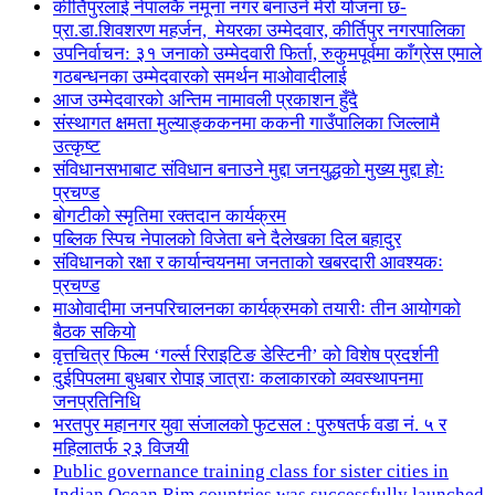
कीर्तिपुरलाई नेपालकै नमूना नगर बनाउने मेरो योजना छ-
प्रा.डा.शिवशरण महर्जन, मेयरका उम्मेदवार, कीर्तिपुर नगरपालिका
उपनिर्वाचन: ३१ जनाको उम्मेदवारी फिर्ता, रुकुमपूर्वमा काँग्रेस एमाले
गठबन्धनका उम्मेदवारको समर्थन माओवादीलाई
आज उम्मेदवारको अन्तिम नामावली प्रकाशन हुँदै
संस्थागत क्षमता मुल्याङ्ककनमा ककनी गाउँपालिका जिल्लामै
उत्कृष्ट
संविधानसभाबाट संविधान बनाउने मुद्दा जनयुद्धको मुख्य मुद्दा होः
प्रचण्ड
बोगटीको स्मृतिमा रक्तदान कार्यक्रम
पब्लिक स्पिच नेपालको विजेता बने दैलेखका दिल बहादुर
संविधानको रक्षा र कार्यान्वयनमा जनताको खबरदारी आवश्यकः
प्रचण्ड
माओवादीमा जनपरिचालनका कार्यक्रमको तयारीः तीन आयोगको
बैठक सकियो
वृत्तचित्र फिल्म ‘गर्ल्स रिराइटिङ डेस्टिनी’ को विशेष प्रदर्शनी
दुईपिपलमा बुधबार रोपाइ जात्राः कलाकारको व्यवस्थापनमा
जनप्रतिनिधि
भरतपुर महानगर युवा संजालको फुटसल : पुरुषतर्फ वडा नं. ५ र
महिलातर्फ २३ विजयी
Public governance training class for sister cities in
Indian Ocean Rim countries was successfully launched