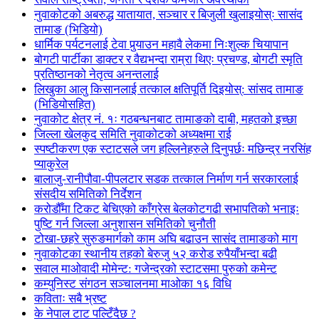
नुवाकोटको अबरुद्ध यातायात, सञ्चार र बिजुली खुलाइयोस्ः सासंद
तामाङ (भिडियो)
धार्मिक पर्यटनलाई टेवा पुर्‍याउन महावै लेकमा निःशुल्क चियापान
बोगटी पार्टीका डाक्टर र वैद्यभन्दा राम्रा थिएः प्रचण्ड, बोगटी स्मृति
प्रतिष्ठानको नेतृत्व अनन्तलाई
लिखुका आलु किसानलाई तत्काल क्षतिपूर्ति दिइयोस्: सांसद तामाङ
(भिडियोसहित)
नुवाकोट क्षेत्र नं. १ः गठबन्धनबाट तामाङको दाबी, महतको इच्छा
जिल्ला खेलकुद समिति नुवाकोटको अध्यक्षमा राई
स्पष्टीकरण एक स्टाटसले जग हल्लिनेहरुले दिनुपर्छः मछिन्द्र नरसिंह
प्याकुरेल
बालाजु-रानीपौवा-पीपलटार सडक तत्काल निर्माण गर्न सरकारलाई
संसदीय समितिको निर्देशन
करोडौँमा टिकट बेचिएको काँग्रेस बेलकोटगढी सभापतिको भनाइः
पुष्टि गर्न जिल्ला अनुशासन समितिको चुनौती
टोखा-छहरे सुरुङमार्गको काम अघि बढाउन सासंद तामाङको माग
नुवाकोटका स्थानीय तहको बेरुजु ५२ करोड रुपैयाँभन्दा बढी
सवाल माओवादी मोमेन्ट: गजेन्द्रको स्टाटसमा पुरुको कमेन्ट
कम्युनिस्ट संगठन सञ्चालनमा माओका १६ विधि
कविताः सबै भ्रष्ट
के नेपाल टाट पल्टिँदैछ ?