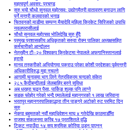
महत्वपूर्ण अवसर: प्रचण्ड
सुरु भयो चौथो सुनवल महोत्सव: उद्योगमैत्री वातावरण बनाउन लागि
पर्ने मन्त्री कलवारको भनाइ
चितवनको माडीमा सम्पन्न मैयादेवि महिला क्रिकेट सिरिजको उपाधि
नवलपरासीलाई
चौथो सुनवल महोत्सव भोलिदेखि सुरु हुँदै
प्रमुख प्रशासकीय अधिकृतको सरुवा रोक्न पालिका अध्यक्षसहित
कर्मचारीको आन्दोलन
नेत्रहीन टी–२० विश्वकप क्रिकेटमा नेपालले अफगानिस्तानलाई
हरायो
मानव तस्करीको अभियोगमा पक्राउ परेका कोशी प्रदेशका पूर्वमन्त्री
अधिकारीविरुद्ध मुद्दा नचल्ने
आगामी चुनावमा भाग लिने नेत्रविक्रम चन्दको संकेत
२८५ कैदीबन्दीलाई जेलबाहिर बस्ने सुविधा
अब धरहरा चढ्न पैसा, पार्किङ शुल्क पनि लाग्ने
सडक फोहोर गरेको भन्दै एमालेलाई महानगरको १ लाख जरिवाना
भरतपुर महानगरपालिकाद्धारा तीन पाङ्ग्रे अटोको रुट परमिट दिन
सुरु
नेकपा बहुमतको नवौं महाधिवेशन माघ ४ गतेदेखि काठमाडौँमा
राजश्व संकलनमा करिब १७ प्रतशितले वृद्धि
टिकट नपाउँदा १४ सय श्रमिक कोरिया उड्न पाएनन्