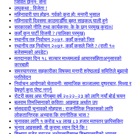
जिवित छैनन्: सेना
लघुकथा : विजेता !
महिनावारी पाप होइन, गर्वको कुरा होः मन्त्री भुसाल
महिनावारी दिवसमा काठमाडौँमा बृहत साइकल र्‍याली हुने
सरकारको नीति तथा कार्यक्रमः के के छन् प्रमुख कुरा￼
कहाँ कुन पार्टी विजयी ? (पालिका प्रमुख)
स्थानीय तह निर्वाचन २०७९, कहाँ कस्को जित
स्थानीय तह निर्वाचन २०७९, कहाँ कसले जिते ? (राती १०
बजेसम्मको अपडेट)
मतदानका दिन १८ सञ्चार माध्यमलाई आचारसंहिताअनुसारको
कारबाही
समस्याग्रस्त सहकारीका विषयमा मन्त्री श्रेष्ठलाई समितिले बुझायो
प्रतिवेदन
निर्वाचन आयोगको चेतावनीः सामाजिक सञ्जालमा दुष्प्रचार, मिथ्या र
द्वेषपूर्ण कुरा पोष्ट नगर्नु
रोटरी क्लव अफ गोंगबुमा वर्ष २०२२–२३ को लागि नयाँ बोर्ड चयन
बलराम तिमल्सिनाको कविताः आइमाइ अर्थात् उप
संसदवादी चुनावको मोहपास : राजनीतिक निकासको लागि
लोकतान्त्रिक अभ्यास कि रणनीतिक भास ?
चुनावका लागि १ करोड ५४ लाख ८३ हजार मतपत्र छापिसकिए
चुनाव आइसक्यो, यी कुरामा ध्यान दिने कि !
शिक्षामा बजेट बढाउन अर्थमन्त्रीसमक्ष शिक्षामन्त्रीको आग्रह