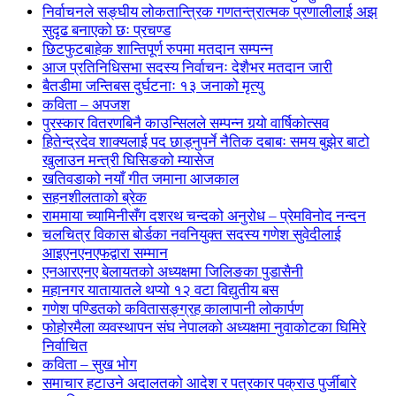
निर्वाचनले सङ्घीय लोकतान्त्रिक गणतन्त्रात्मक प्रणालीलाई अझ
सुदृढ बनाएको छः प्रचण्ड
छिटफुटबाहेक शान्तिपूर्ण रुपमा मतदान सम्पन्न
आज प्रतिनिधिसभा सदस्य निर्वाचनः देशैभर मतदान जारी
बैतडीमा जन्तिबस दुर्घटनाः १३ जनाको मृत्यु
कविता – अपजश
पुरस्कार वितरणबिनै काउन्सिलले सम्पन्न गर्‍यो वार्षिकोत्सव
हितेन्द्रदेव शाक्यलाई पद छाड्नुपर्ने नैतिक दबाबः समय बुझेर बाटो
खुलाउन मन्त्री घिसिङको म्यासेज
खतिवडाको नयाँ गीत जमाना आजकाल
सहनशीलताको ब्रेक
राममाया च्यामिनीसँग दशरथ चन्दको अनुरोध – प्रेमविनोद नन्दन
चलचित्र विकास बोर्डका नवनियुक्त सदस्य गणेश सुवेदीलाई
आइएनएनएफद्वारा सम्मान
एनआरएनए बेलायतको अध्यक्षमा जिलिङका पुडासैनी
महानगर यातायातले थप्यो १२ वटा विद्युतीय बस
गणेश पण्डितको कवितासङ्ग्रह कालापानी लोकार्पण
फोहोरमैला व्यवस्थापन संघ नेपालको अध्यक्षमा नुवाकोटका घिमिरे
निर्वाचित
कविता – सुख भोग
समाचार हटाउने अदालतको आदेश र पत्रकार पक्राउ पुर्जीबारे