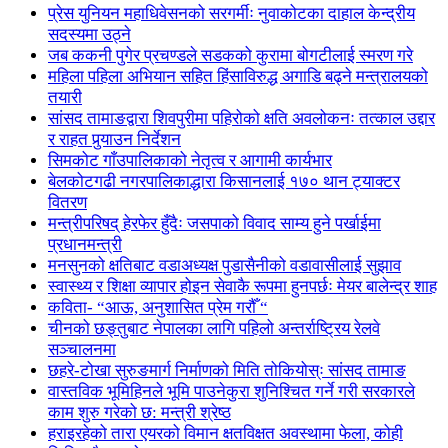
प्रेस युनियन महाधिवेसनको सरगर्मीः नुवाकोटका दाहाल केन्द्रीय
सदस्यमा उठ्ने
जब ककनी पुगेर प्रचण्डले सडकको कुरामा बोगटीलाई स्मरण गरे
महिला पहिला अभियान सहित हिंसाविरुद्ध अगाडि बढ्ने मन्त्रालयको
तयारी
सांसद तामाङद्वारा शिवपुरीमा पहिरोको क्षति अवलोकनः तत्काल उद्दार
र राहत पुर्‍याउन निर्देशन
सिमकोट गाँउपालिकाको नेतृत्व र आगामी कार्यभार
बेलकोटगढी नगरपालिकाद्धारा किसानलाई १७० थान ट्याक्टर
वितरण
मन्त्रीपरिषद् हेरफेर हुँदैः जसपाको विवाद साम्य हुने पर्खाईमा
प्रधानमन्त्री
मनसुनको क्षतिबाट वडाअध्यक्ष पुडासैनीको वडावासीलाई सुझाव
स्वास्थ्य र शिक्षा व्यापार होइन सेवाकै रूपमा हुनपर्छः मेयर बालेन्द्र शाह
कविता- “आऊ, अनुशासित प्रेम गरौँ “
चीनको छङ्तुबाट नेपालका लागि पहिलो अन्तर्राष्ट्रिय रेलवे
सञ्चालनमा
छहरे-टोखा सुरुङमार्ग निर्माणको मिति तोकियोस्ः सांसद तामाङ
वास्तविक भूमिहिनले भूमि पाउनेकुरा शुनिश्चित गर्ने गरी सरकारले
काम शुरु गरेको छ: मन्त्री श्रेष्ठ
हराइरहेको तारा एयरको विमान क्षतविक्षत अवस्थामा फेला, कोही