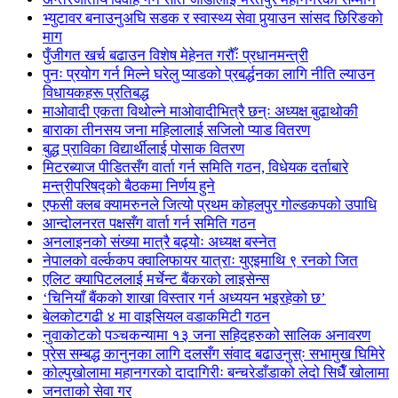
भ्युटावर बनाउनुअघि सडक र स्वास्थ्य सेवा पुर्‍याउन सांसद छिरिङको
माग
पुँजीगत खर्च बढाउन विशेष मेहेनत गरौँः प्रधानमन्त्री
पुनः प्रयोग गर्न मिल्ने घरेलु प्याडको प्रबर्द्धनका लागि नीति ल्याउन
विधायकहरू प्रतिबद्ध
माओवादी एकता विथोल्ने माओवादीभित्रै छन्ः अध्यक्ष बुढाथोकी
बाराका तीनसय जना महिलालाई सजिलो प्याड वितरण
बुद्ध प्राविका विद्यार्थीलाई पोसाक वितरण
मिटरब्याज पीडितसँग वार्ता गर्न समिति गठन, विधेयक दर्ताबारे
मन्त्रीपरिषद्को बैठकमा निर्णय हुने
एफसी क्लब क्यामरुनले जित्यो प्रथम कोहलपुर गोल्डकपको उपाधि
आन्दोलनरत पक्षसँग वार्ता गर्न समिति गठन
अनलाइनको संख्या मात्रै बढ्योः अध्यक्ष बस्नेत
नेपालको वर्ल्ककप क्वालिफायर यात्राः युएइमाथि ९ रनको जित
एलिट क्यापिटललाई मर्चेन्ट बैंकरको लाइसेन्स
‘चिनियाँ बैंकको शाखा विस्तार गर्न अध्ययन भइरहेको छ’
बेलकोटगढी ४ मा वाइसियल वडाकमिटी गठन
नुवाकोटको पञ्चकन्यामा १३ जना सहिदहरुको सालिक अनावरण
प्रेस सम्बद्ध कानुनका लागि दलसँग संवाद बढाउनुस्ः सभामुख घिमिरे
कोल्पुखोलामा महानगरको दादागिरीः बन्चरेडाँडाको लेदो सिधैँ खोलामा
जनताको सेवा गर