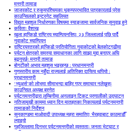
मन्त्री तामाङ
जाजरकोट र रुकुमपश्चिमका भूकम्पप्रभावित पत्रकारलाई प्रेस
काउन्सिलको इन्टरनेट सहुलियत
विद्युत महशुल निर्धारणका विषयमा स्याङ्जामा सार्वजनिक सुनुवाइ हुने
कविताः वैशाख
खुला हाप्किडो राष्ट्रिय च्याम्पियनसिपः २३ जिल्लालाई पछि पार्दै
नुवाकोट च्याम्पियन
राष्ट्रियस्तरको हाप्किडो प्रतियोगिता नुवाकोटको बेलकोटगढीमा
पर्यटन क्षेत्रको समस्या समाधानका लागि साझा मुद्दा बनाएर अघि
बढ्नुपर्छः मन्त्री तामाङ
बोगटीको अभाव महशुस भइरहन्छ : प्रधानमन्त्री
गुणस्तरीय काम नहुँदा राज्यलाई अतिरिक्त दायित्व थपियो :
प्रधानमन्त्री
‘भ्युअर्स’को लोभमा सीमाभन्दा बाहिर गएर समाचार नलेख्नुस्ः
काउन्सिल अध्यक्ष बस्नेत
पर्यटनमन्त्रीद्वारा लुम्बिनीमा अनलाइन टिकट प्रणालीको उद्घाटन
नतिजामूखी काममा ध्यान दिन मातहतका निकायलाई पर्यटनमन्त्री
तामाङको निर्देशन
सुनकाण्डमा मा‌ओवादी उपाध्यक्ष महरा समातिएः भैरहवाबाट काठमाडौँ
ल्याइयो
गृहजिल्लामा दिनभर पर्यटनमन्त्रीको व्यस्तताः जनता भेटघाट र