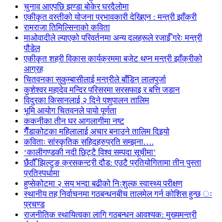
चुनाव आएपछि झण्डा बोकेर घरदैलोमा
एकीकृत वस्तीको योजना प्रभावकारी देखिएन : मन्त्री झाँक्री
रामराजा तिमिल्सिनाको कविता
माओवादीले ल्याएको परिवर्तनमा अन्य दलहरूले रजाईँ गरेः मन्त्री
पौडेल
एकीकृत शहरी विकास कार्यक्रममा बजेट थप्न मन्त्री झाँक्रीको
आग्रह
चितवनका सुकुम्बासीलाई मन्त्रीले बाँडिन् लालपुर्जा
कुशेश्वर महादेव मन्दिर परिसरमा सरसफाइ र बत्ति जडान
विदुरका किसानलाई २ दिने पशुपालन तालिम
भूमि आयोग चितवनले पायो पूर्णता
ककनीका तीन घर आगलागीमा नष्ट
गैँडाकोटका महिलालाई अचार बनाउने तालिम दिइयो
कविताः सांस्कृतिक सहिदहरुप्रति सम्झना….
‘कालीगण्डकी नदी छिट्टै विश्व सम्पदा सूचीमा’
छैठौँ झिल्टुङ क्रसकन्ट्री दौड: एउटै प्रतियोगितामा तीन पुस्ता
प्रतिस्पर्धामा
हुप्सेकोटमा २ सय भन्दा बढीको निःशुल्क स्वास्थ्य परीक्षण
स्थानीय तह निर्वाचनमा गठबन्धनबीच तालमेल गर्न कोशिस हुन्छ ः
प्रचण्ड
राजनीतिक स्थायित्वका लागि गठबन्धन आवश्यक: मुख्यमन्त्री