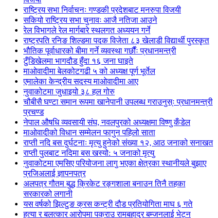
राष्ट्रिय सभा निर्वाचनः गण्डकी प्रदेशबाट मनरुपा विजयी
सकियो राष्ट्रिय सभा चुनावः आजै नतिजा आउने
रेल विभागले रेल मार्गबारे स्थलगत अध्ययन गर्ने
राष्ट्रपति रनिङ शिल्डमा पदक विजेता ८३ खेलाडी विद्यार्थी पुरस्कृत
भौतिक पूर्वाधारको बीमा गर्ने व्यवस्था गर्छौंः प्रधानमन्त्री
टुँडिखेलमा भागदौड हुँदा १६ जना घाइते
माओवादीमा बेलकोटगढी ५ को अध्यक्ष पूर्ण भूर्तेल
एमालेका केन्द्रीय सदस्य माओ‌वादीमा आए
नुवाकोटमा जुधाइयो ३८ हल गोरु
चौबीसै घण्टा समान रूपमा खानेपानी उपलब्ध गराउनुस्ः प्रधानमन्त्री
प्रचण्ड
नेपाल औषधि व्यवसायी संघ, नवलपुरको अध्यक्षमा विष्णु कँडेल
माओवादीको विधान सम्मेलन फागुन पहिलो साता
राप्ती नदि बस दुर्घटनाः मृत्यु हुनेको संख्या १२, आठ जनाको सनाखत
राप्ती पुलबाट नदिमा बस खस्यो: ५ जनाको मृत्यु
नुवाकोटमा एमसिए परियोजना लागु भएका क्षेत्रका स्थानीयले बुझाए
प्रजिअलाई ज्ञापनपत्र
अलपत्र गौतम बुद्ध क्रिकेट रङ्गशाला बनाउन तिनै तहका
सरकारको लगानी
यस वर्षको झिल्टुङ क्रस कन्ट्री दौड प्रतियोगिता माघ ६ गते
हत्या र बलत्कार आरोपमा पक्राउ रामबहादुर बम्जनलाई भेट्न