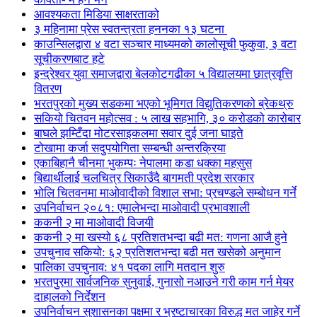
आवश्यकता मिडिया साक्षरताको
३ महिनामा प्रेस स्वतन्त्रता हननका १३ घटना
काउन्सिलद्वारा ४ वटा सञ्चार माध्यमको कालोसूची फुकुवा, ३ वटा
सूचीकरणबाट हटे
इन्द्रेश्वर युवा समाजद्वारा बेलकोटगढीका ५ विद्यालयमा छात्रवृत्ति
वितरण
भरतपुरको मुख्य सडकमा भएको भूमिगत विद्युतिकरणको ब्रेकथ्रु
सकियो चितवन महोत्सव : ५ लाख सहभागि, ३० करोडको कारोबार
बाघले झम्टिँदा मोटरसाइकलमा सवार दुई जना घाइते
टोखामा कर्जा सदुपयोगिता सम्बन्धी अन्तरक्रिया
एकाबिहानै चीनमा भुकम्पः नेपालमा कडा धक्का महसुस
बिद्यार्थीलाई चलचित्र सिकाउँदै बागमती प्रदेश सरकार
भोलि चितवनमा माओवादीको विशाल सभा: प्रचण्डले सम्बोधन गर्ने
उपनिर्वाचन २०८१: एमालेभन्दा माओवादी प्रभावशाली
ककनी २ मा माओवादी विजयी
ककनी २ मा खस्यो ६८ प्रतिशतभन्दा बढी मत: गणना आजै हुने
उपचुनाव सकियो: ६२ प्रतिशतभन्दा बढी मत खसेको अनुमान
पालिका उपचुनाव: ४१ पदका लागि मतदान शुरु
भरतपुुरमा सार्वजनिक सुनुवाई, गुनासो नआउने गरी काम गर्न मेयर
दाहालको निर्देशन
उपनिर्वाचन सुशासनका पक्षमा र भ्रष्टाचारका विरुद्ध मत जाहेर गर्ने