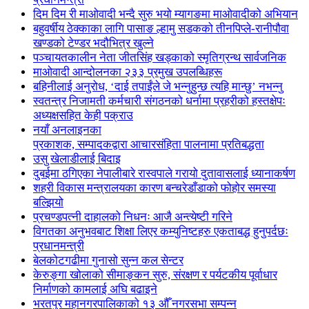
दिम दिम री माओवादी भन्दै सुरु भयो म्यागङमा माओवादीको अभियान
बहुवर्षीय ठेक्काका लागि पासाङ ल्हामु सडकको तीनपिप्ले-रानीपौवा
खण्डको टेण्डर भदौभित्र खुल्ने
पञ्चायतकालीन नेता जीतसिंह खड्काको स्मृतिग्रन्थ सार्वजनिक
माओवादी आन्दोलनका २३३ प्रमुख उपलब्धिहरू
बहिनीलाई अनुरोध, ‘दाई तपाईंले जे भन्नुहुन्छ त्यहि मान्छु’ नभन्नु
स्वतन्त्र निजामती कर्मचारी संगठनको धर्नामा प्रहरीको हस्तक्षेपः
अध्यक्षसहित केही पक्राउ
नयाँ अनलाइनका
प्रकाशक, सम्पादकद्वारा आचारसंहिता पालनामा प्रतिबद्धता
उसु खेलाडीलाई बिदाइ
दुबईमा ठगिएका नेपालीबारे रास्वपाले गरायो दुतावासलाई ध्यानाकर्षण
शहरी विकास मन्त्रालयका कारण बन्चरेडाँडाको फोहोर समस्या
बल्झियो
प्रचण्डपत्नी दाहालको निधनः आजै अन्त्येष्टी गरिने
विगतका अनुभवबाट शिक्षा लिएर कम्युनिष्टहरु एकताबद्ध हुनुपर्दछः
प्रधानमन्त्री
बेलकोटगढीमा गुनासो सुन्न कल सेन्टर
केरुङ्गा खोलाको सीमाङ्कन सुरु, संरक्षण र पर्यटकीय पूर्वाधार
निर्माणको कामलाई अघि बढाइने
भरतपुर महानगरपालिकाको १३ औँ नगरसभा सम्पन्न