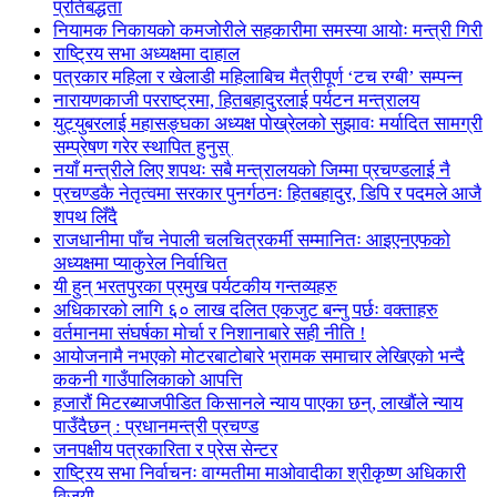
प्रतिबद्धता
नियामक निकायको कमजोरीले सहकारीमा समस्या आयोः मन्त्री गिरी
राष्ट्रिय सभा अध्यक्षमा दाहाल
पत्रकार महिला र खेलाडी महिलाबिच मैत्रीपूर्ण ‘टच रग्बी’ सम्पन्न
नारायणकाजी परराष्ट्रमा, हितबहादुरलाई पर्यटन मन्त्रालय
युट्युबरलाई महासङ्घका अध्यक्ष पोख्रेलको सुझावः मर्यादित सामग्री
सम्प्रेषण गरेर स्थापित हुनुस्
नयाँ मन्त्रीले लिए शपथः सबै मन्त्रालयको जिम्मा प्रचण्डलाई नै
प्रचण्डकै नेतृत्वमा सरकार पुनर्गठनः हितबहादुर, डिपि र पदमले आजै
शपथ लिँदै
राजधानीमा पाँच नेपाली चलचित्रकर्मी सम्मानितः आइएनएफको
अध्यक्षमा प्याकुरेल निर्वाचित
यी हुन् भरतपुरका प्रमुख पर्यटकीय गन्तव्यहरु
अधिकारको लागि ६० लाख दलित एकजुट बन्नु पर्छः वक्ताहरु
वर्तमानमा संघर्षका मोर्चा र निशानाबारे सही नीति !
आयोजनामै नभएको मोटरबाटोबारे भ्रामक समाचार लेखिएको भन्दै
ककनी गाउँपालिकाको आपत्ति
हजारौं मिटरब्याजपीडित किसानले न्याय पाएका छन्, लाखौंले न्याय
पाउँदैछन् : प्रधानमन्त्री प्रचण्ड
जनपक्षीय पत्रकारिता र प्रेस सेन्टर
राष्ट्रिय सभा निर्वाचनः वाग्मतीमा माओवादीका श्रीकृष्ण अधिकारी
विजयी