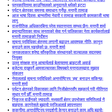
पत्रकारितामा काउन्सिलको अनुदानले थपेको इट्टा
पर्यटन क्षेत्रका समस्या समाधान गर्नेछुः मन्त्री तामाङ
आज भाषा दिवसः बाग्मतीमा नेवारी र तामाङ सरकारी कामकाजी भाषा
लागु
राजनीतिक अधिकारबिना प्रेस स्वतन्त्रता सम्भव छैनः मन्त्री शर्मा
इमान्दारिताका साथ जनताकाे सेवा गर्न पालिकाका नेता कार्यकर्तालाई
मन्त्री तामाङको निर्देशन
सूचना प्रविधिका क्षेत्रमा लगानी बढाउन आवश्यक नीति, कानुन
बनाउने काम भइरहेको छः मन्त्री शर्मा
जनकलाकार श्रेष्ठ साँस्कृतिक संस्थानको सञ्चालक सदस्यमा
नियुक्त
उल्लु संरक्षक राजु आचार्यलाई बेलायतमा ह्वाइटली अवार्ड
बजेटमा राख्नुपर्ने आमसञ्चारका विषयबारे मन्त्रालयद्वारा सुझाव
संकलन
नेपाललाई सूचना प्रविधिको अन्तर्राष्ट्रिय ‘हब’ बनाउन सकिन्छः
मन्त्री शर्मा
पर्यटन क्षेत्रको विकासका लागि निजीक्षेत्रसँग सहकार्य गरी नीतिगत
सुधार गर्ने छौँ: मन्त्री तामाङ
निकुञ्ज वार्डेनको ज्यादती: मध्यवर्ती क्षेत्र उपभोक्ता समितिलाई नै
बाइपास, काग्रेसले बुझायो प्रजिअलाई ज्ञापनपत्र
ककनीमा अन्तर्राष्ट्रिय प्रदर्शनी केन्द्र बनाउने काम अघि बढ्योः