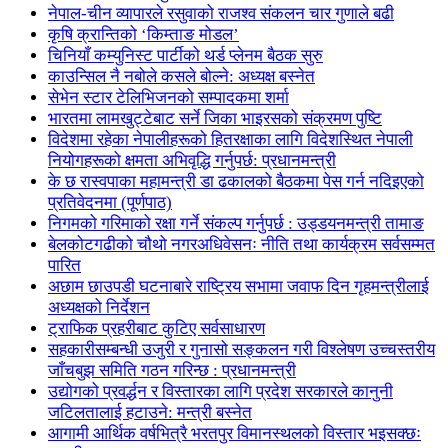
नेपाल-चीन व्यापारले रसुवाको राजश्व संकलन चार गुणाले बढी
कृषि क्रान्तिको ‘किम्ताङ मोडल’
चिनियाँ कम्युनिस्ट पार्टीको थर्ड प्लेनम बैठक सुरु
काउन्सिल नै नबोले कसले बोल्ने: अध्यक्ष बस्नेत
सेभेन स्टार टेलिभिजनको सम्पादकमा शर्मा
भारतमा लामखुट्टेबाट सर्ने जिका भाइरसको संक्रमण पुष्टि
विदेशमा रहेका नेपालीहरूको हितरक्षाका लागि विदेशस्थित नेपाली
नियोगहरूको क्षमता अभिवृद्धि गर्नुपर्छ: प्रधानमन्त्री
के छ रास्वपाका महामन्त्री डा ढकालको बैठकमा पेस गर्न नदिइएको
प्रतिवेदनमा (पूर्णपाठ)
निगमको गरिमाको रक्षा गर्ने संकल्प गर्नुपर्छ : उड्डयनमन्त्री तामाङ
बेलकोटगढीको चौथो नगरअधिवेसनः नीति तथा कार्यक्रम सर्वसम्मत
पारित
अछाम छाउपडी घटनाबारे राष्ट्रिय सभामा जवाफ दिन गृहमन्त्रीलाई
अध्यक्षको निर्देशन
ट्राफिक प्रहरीबाट कुटिए सर्वसाधारण
सहकारीसम्बन्धी उजुरी र गुनासो सङ्कलन गरी विश्लेषण उच्चस्तरीय
जाँचबुझ समिति गठन गरिन्छ : प्रधानमन्त्री
उद्योगको प्रवर्द्धन र विस्तारका लागि प्रदेश सरकारले कानुनी
जटिलतालाई हटाउने: मन्त्री बस्नेत
आगामी आर्थिक वर्षभित्रै भरतपुर विमानस्थलको विस्तार भइसक्छः