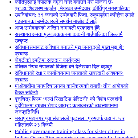
कीर्तिपुरलाई नेपालकै नमूना नगर बनाउने मेरो योजना छ-
प्रा.डा.शिवशरण महर्जन, मेयरका उम्मेदवार, कीर्तिपुर नगरपालिका
उपनिर्वाचन: ३१ जनाको उम्मेदवारी फिर्ता, रुकुमपूर्वमा काँग्रेस एमाले
गठबन्धनका उम्मेदवारको समर्थन माओवादीलाई
आज उम्मेदवारको अन्तिम नामावली प्रकाशन हुँदै
संस्थागत क्षमता मुल्याङ्ककनमा ककनी गाउँपालिका जिल्लामै
उत्कृष्ट
संविधानसभाबाट संविधान बनाउने मुद्दा जनयुद्धको मुख्य मुद्दा होः
प्रचण्ड
बोगटीको स्मृतिमा रक्तदान कार्यक्रम
पब्लिक स्पिच नेपालको विजेता बने दैलेखका दिल बहादुर
संविधानको रक्षा र कार्यान्वयनमा जनताको खबरदारी आवश्यकः
प्रचण्ड
माओवादीमा जनपरिचालनका कार्यक्रमको तयारीः तीन आयोगको
बैठक सकियो
वृत्तचित्र फिल्म ‘गर्ल्स रिराइटिङ डेस्टिनी’ को विशेष प्रदर्शनी
दुईपिपलमा बुधबार रोपाइ जात्राः कलाकारको व्यवस्थापनमा
जनप्रतिनिधि
भरतपुर महानगर युवा संजालको फुटसल : पुरुषतर्फ वडा नं. ५ र
महिलातर्फ २३ विजयी
Public governance training class for sister cities in
Indian Ocean Rim countries was successfully launched