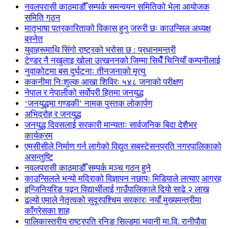
नवलपरासी काठमाडौँ सम्पर्क समन्वयन समितिको भेला आयोजक
समिति गठन
मातृभाषा पत्रकारिताको विकास हुनु जरुरी छः काउन्सिल अध्यक्ष
बस्नेत
युवाहरूमाथि सिंगो राष्ट्रको भरोसा छ : प्रधानमन्त्री
टेण्डर नै नखुलाइ खोला उत्खननको जिम्मा सिधैँ चिनियाँ कम्पनीलाई
नुवाकोटमा बस दुर्घटनाः तीनजनाको मृत्यु
ककनीमा निःशुल्क आखा शिविरः ५४८ जनाको परीक्षण
नेपाल र नेपालीको सर्वोपरी हितमा जनयुद्ध
‘जनयुद्धमा गण्डकी’ नामक पुस्तक लोकार्पण
अभिद्रोह र जनयुद्ध
जनयुद्ध दिवसलाई सरकारी मान्यताः सार्वजनिक बिदा देशैभर
कार्यक्रम
एमसीसीले निर्माण गर्न लागेको विद्युत सबस्टेसनप्रति नगरपालिकाको
असन्तुष्टि
नवलपरासी काठमाडौँ सम्पर्क मञ्च गठन हुने
काउन्सिलले भन्यो मदिराको विज्ञापन नछापः मिडियाले लत्याए आग्रह
इन्जिनियरिङ पढ्न विद्यार्थीलाई गाउँपालिकाले दियो साढे २ लाख
ढल्यो एमाले नेतृत्वको सुदूरपश्चिम सरकारः नयाँ मुख्यमन्त्रीमा
काँग्रेसका शाह
पालिकास्तरीय राष्ट्रपति रनिङ सिल्डमा भवानी मा.वि. रानीपौवा