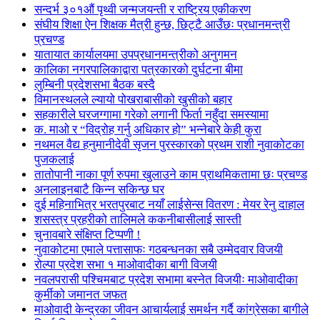
सन्दर्भ ३०१औं पृथ्वी जन्मजयन्ती र राष्ट्रिय एकीकरण
संघीय शिक्षा ऐन शिक्षक मैत्री हुन्छ, छिट्टै आउँछः प्रधानमन्त्री
प्रचण्ड
यातायात कार्यालयमा उपप्रधानमन्त्रीको अनुगमन
कालिका नगरपालिकाद्वारा पत्रकारको दुर्घटना बीमा
लुम्बिनी प्रदेशसभा बैठक बस्दै
विमानस्थलले ल्यायो पोखराबासीको खुसीको बहार
सहकारीले घरजग्गामा गरेको लगानी फिर्ता नहुँदा समस्यामा
क. माओ र “विद्रोह गर्नु अधिकार हो” भन्नेबारे केही कुरा
नथमल वैद्य हनुमानीदेवी सृजन पुरस्कारको प्रथम राशी नुवाकोटका
पुजकलाई
तातोपानी नाका पूर्ण रुपमा खुलाउने काम प्राथमिकतामा छः प्रचण्ड
अनलाइनबाटै किन्न सकिन्छ घर
दुई महिनाभित्र भरतपुरबाट नयाँ लाईसेन्स वितरण : मेयर रेनु दाहाल
शसस्त्र प्रहरीको तालिमले ककनीबासीलाई सास्ती
चुनावबारे संक्षिप्त टिप्पणी !
नुवाकोटमा एमाले पत्तासाफः गठबन्धनका सबै उम्मेदवार विजयी
रोल्पा प्रदेश सभा १ माओवादीका बागी विजयी
नवलपरासी पश्चिमबाट प्रदेश सभामा बस्नेत विजयीः माओवादीका
कुर्मीको जमानत जफत
माओवादी केन्द्रका जीवन आचार्यलाई समर्थन गर्दै कांग्रेसका बागीले