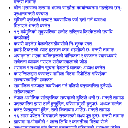
मन्त्री तामाङ
चीन भ्रमणका क्रममा भएका सम्झौता कार्यान्यवनमा गइरहेका छन्ः
प्रधानमन्त्री प्रचण्ड
लुम्बिनी प्रदेशले घरबाटै व्यवसायिक फर्म दर्ता गर्ने व्यवस्था
मिलाउने:मन्त्री बस्नेत
१९ वर्षमुनिको सुदूरपश्चिम छनोट राष्ट्रिय क्रिकेटको उपाधि
बैतडीलाई
कसरी पाइनेछ बेलकोटगढीबासीले निःशुल्क रगत
हवाई टिकटको भ्याट हटाउन काम भइरहेको छः मन्त्री तामाङ
अपाङ्गता भएका व्यक्तिहरूको यौनिकता र प्रजनन स्वास्थ्यबारे
सचेतना व्यापक गराउन सरोकारवालाको जोड
भ्रामक र तथ्यहीन सूचना देशलाई घातक: अध्यक्ष बस्नेत
काउन्सिलद्वारा परराष्ट्र मामिला विटमा रिपोर्टिङ गरिरहेका
सञ्चारकर्मीसँग छलफल
सामाजिक सञ्जाल व्यवस्थित गर्न बलियो पत्रकारिता हुनैपर्छः
सरोकारवाला
नेपाल अभौतिक सांस्कृतिक सम्पदाको दृष्टिले धनी छः मन्त्री तामाङ
पत्रकारिता झारा टार्ने हुनुहुँदैन, परिणाममुखी हुनुपर्छः अध्यक्ष बस्नेत
बजेट फेसबुकमा हुँदैन, रातो किताबमा आउँछः मन्त्री तामाङ
१६ लाख पर्यटन भित्र्याउने सरकारको लक्ष्य पूरा हुन्छः मन्त्री तामाङ
झापामा माओवादीले १ लाख लिचि र कागतीका विरुवा रोप्ने
प्राध्यानाध्यापक संघ नेपाल नवलपरासी पश्चिमको अध्यक्षमा पौडेल