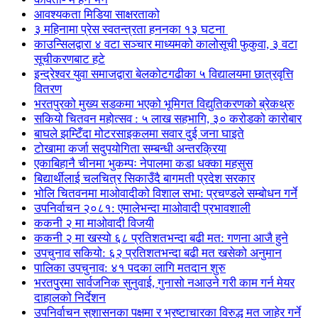
आवश्यकता मिडिया साक्षरताको
३ महिनामा प्रेस स्वतन्त्रता हननका १३ घटना
काउन्सिलद्वारा ४ वटा सञ्चार माध्यमको कालोसूची फुकुवा, ३ वटा
सूचीकरणबाट हटे
इन्द्रेश्वर युवा समाजद्वारा बेलकोटगढीका ५ विद्यालयमा छात्रवृत्ति
वितरण
भरतपुरको मुख्य सडकमा भएको भूमिगत विद्युतिकरणको ब्रेकथ्रु
सकियो चितवन महोत्सव : ५ लाख सहभागि, ३० करोडको कारोबार
बाघले झम्टिँदा मोटरसाइकलमा सवार दुई जना घाइते
टोखामा कर्जा सदुपयोगिता सम्बन्धी अन्तरक्रिया
एकाबिहानै चीनमा भुकम्पः नेपालमा कडा धक्का महसुस
बिद्यार्थीलाई चलचित्र सिकाउँदै बागमती प्रदेश सरकार
भोलि चितवनमा माओवादीको विशाल सभा: प्रचण्डले सम्बोधन गर्ने
उपनिर्वाचन २०८१: एमालेभन्दा माओवादी प्रभावशाली
ककनी २ मा माओवादी विजयी
ककनी २ मा खस्यो ६८ प्रतिशतभन्दा बढी मत: गणना आजै हुने
उपचुनाव सकियो: ६२ प्रतिशतभन्दा बढी मत खसेको अनुमान
पालिका उपचुनाव: ४१ पदका लागि मतदान शुरु
भरतपुुरमा सार्वजनिक सुनुवाई, गुनासो नआउने गरी काम गर्न मेयर
दाहालको निर्देशन
उपनिर्वाचन सुशासनका पक्षमा र भ्रष्टाचारका विरुद्ध मत जाहेर गर्ने