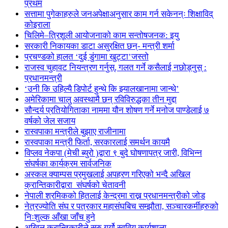
प्रथम
सत्तामा पुगेकाहरुले जनअपेक्षाअनुसार काम गर्न सकेनन्ः शिक्षाविद्
कोइराला
चिलिमे–त्रिशूली आयोजनाको काम सन्तोषजनक: इयु
सरकारी निकायका डाटा असुरक्षित छन्- मन्त्री शर्मा
प्रचण्डको हालत ‘दुई डुंगामा खुट्टा’जस्तो
राजस्व चुहावट नियन्त्रण गर्नुस्, गलत गर्ने कसैलाई नछोड्नुस् :
प्रधानमन्त्री
‘उनी कि उहिल्यै डिपोर्ट हुन्थे कि झ्यालखानामा जान्थे’
अमेरिकामा चालु अवस्थामै छन् रविविरुद्धका तीन मुद्दा
सौन्दर्य प्रतियोगिताका नाममा यौन शोषण गर्ने मनोज पाण्डेलाई ७
वर्षको जेल सजाय
रास्वपाका मन्त्रीले बुझाए राजीनामा
रास्वपाका मन्त्री फिर्ता, सरकारलाई समर्थन कायमै
विप्लव नेकपा (मेची ब्युरो )द्वारा ९ बुदे घोषणापत्र जारी, विभिन्न
संघर्षका कार्यक्रम सार्वजनिक
अस्कल क्याम्पस प्रमुखलाई अपहरण गरिएको भन्दै अखिल
क्रान्तिकारीद्वारा संघर्षको चेतावनी
नेपाली श्रमिकको हितलाई केन्द्रमा राख्न प्रधानमन्त्रीको जोड
नेत्रज्योति संघ र पत्रकार महासंघबिच सम्झौता, सञ्चारकर्मीहरुको
निःशुल्क आँखा जाँच हुने
अखिल क्रान्तिकारीले सुरु गर्यो स्ववियु कार्यशाला