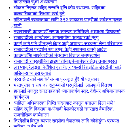
काउन्सिल सुक्ष्म अध्ययनमा
लोकतान्त्रिक सहिद सन्तति वृत्ति कोष स्थापनाः सहिदका
बालबालिकाको शिक्षामा खर्च हुने
महिनावारी स्वच्छताका लागि ३९२ साइकल यात्रीको सचेतनामूलक
र्‍याली
नवलपरासी काठमाडौँ सम्पर्क समन्वय समितिको अध्यक्षमा विश्वकर्मा
राजावादीको आन्दोलनः आगलागीमा पत्रकारको मृत्यु
कर्फ्यु लागे पनि तीनकुने क्षेत्र अझै अशान्तः सडकमा सेना परिचालन
राजावादीको प्रदर्शन थप उग्रः केही स्थानमा कर्फ्यु आदेश
काठमाडौँमा माओवादीको नेतृत्वमा विशाल जनप्रदर्शन
राजावादी र प्रहरीबिच झडपः तीनकुने-वानेश्वर क्षेत्र तनावग्रस्त
लव प्याकुरेलद्वारा निर्देशित वृत्तचित्र ‘गर्ल्स रिराइटिङ डेस्टीनी’ लाई
अडियन्स च्वाइस अवार्ड
प्रेस सेन्टरको महाधिवेसनमा पुरस्कृत हुँदै यी पत्रकार
भरतपुरका १ सय २९ सुकुम्बासी घरधुरीलाई लालपूर्जा वितरण
हानलाई मजदुर संगठनहरुको ध्यानाकर्षण पत्र, देशैभर अभियानात्मक
कार्यक्रम
‘महिला अधिकारका निम्ति सदनबाट कानून बनाउन ढिला भयो’
सहिद स्मृति दिवसमा माओवादी बेलकोटगढी नगरद्वारा वैचारिक,
राजनीतिक कार्यशाला
त्रिदेशीय विद्युत ब्यापार सम्झौता नेपालका लागि कोशेढुंगाः प्रचण्ड
कविता- म हैन भने