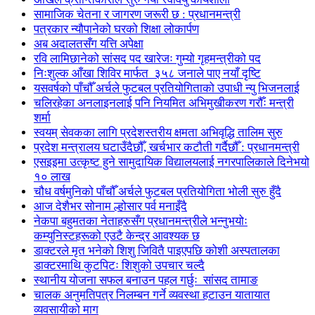
सामाजिक चेतना र जागरण जरूरी छ : प्रधानमन्त्री
पत्रकार न्यौपानेको घरको शिक्षा लोकार्पण
अब अदालतसँग यत्ति अपेक्षा
रवि लामिछानेको सांसद पद खारेजः गुम्यो गृहमन्त्रीको पद
निःशुल्क आँखा शिविर मार्फत ३५८ जनाले पाए नयाँ दृष्टि
यसवर्षको पाँचौँ अर्चले फुटबल प्रतियोगिताको उपाधी न्यु भिजनलाई
चलिरहेका अनलाइनलाई पनि नियमित अभिमुखीकरण गरौँः मन्त्री
शर्मा
स्वयम् सेवकका लागि प्रदेशस्तरीय क्षमता अभिवृद्धि तालिम सुरु
प्रदेश मन्त्रालय घटाउँदैछौँ, खर्चभार कटौती गर्दैछौँ : प्रधानमन्त्री
एसइइमा उत्कृष्ट हुने सामुदायिक विद्यालयलाई नगरपालिकाले दिनेभयो
१० लाख
चौध वर्षमुनिको पाँचौँ अर्चले फुटबल प्रतियोगिता भोली सुरु हुँदै
आज देशैभर सोनाम ल्होसार पर्व मनाइँदै
नेकपा बहुमतका नेताहरुसँग प्रधानमन्त्रीले भन्नुभयोः
कम्युनिस्टहरूको एउटै केन्द्र आवश्यक छ
डाक्टरले मृत भनेको शिशु जिवितै पाइएपछि कोशी अस्पतालका
डाक्टरमाथि कुटपिटः शिशुको उपचार चल्दै
स्थानीय योजना सफल बनाउन पहल गर्छुः सांसद तामाङ
चालक अनुमतिपत्र निलम्बन गर्ने व्यवस्था हटाउन यातायात
व्यवसायीको माग