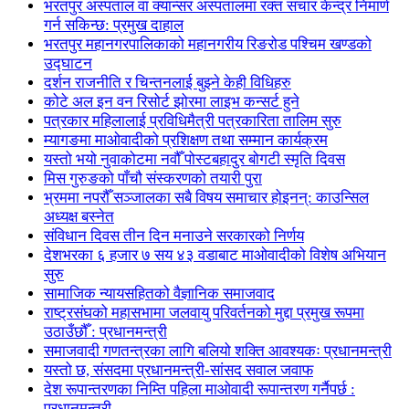
भरतपुर अस्पताल वा क्यान्सर अस्पतालमा रक्त संचार केन्द्र निमार्ण
गर्न सकिन्छ: प्रमुख दाहाल
भरतपुर महानगरपालिकाको महानगरीय रिङरोड पश्चिम खण्डको
उद्घाटन
दर्शन राजनीति र चिन्तनलाई बुझ्ने केही विधिहरु
कोटे अल इन वन रिसोर्ट झोरमा लाइभ कन्सर्ट हुने
पत्रकार महिलालाई प्रविधिमैत्री पत्रकारिता तालिम सुरु
म्यागङमा माओवादीको प्रशिक्षण तथा सम्मान कार्यक्रम
यस्तो भयो नुवाकोटमा नवौँ पोस्टबहादुर बोगटी स्मृति दिवस
मिस गुरुङको पाँचौ संस्करणको तयारी पुरा
भ्रममा नपरौँ सञ्जालका सबै विषय समाचार होइनन्: काउन्सिल
अध्यक्ष बस्नेत
संविधान दिवस तीन दिन मनाउने सरकारको निर्णय
देशभरका ६ हजार ७ सय ४३ वडाबाट माओवादीको विशेष अभियान
सुरु
सामाजिक न्यायसहितको वैज्ञानिक समाजवाद
राष्ट्रसंघको महासभामा जलवायु परिवर्तनको मुद्दा प्रमुख रूपमा
उठाउँछौँ : प्रधानमन्त्री
समाजवादी गणतन्त्रका लागि बलियो शक्ति आवश्यकः प्रधानमन्त्री
यस्तो छ, संसदमा प्रधानमन्त्री-सांसद सवाल जवाफ
देश रूपान्तरणका निम्ति पहिला माओवादी रूपान्तरण गर्नैपर्छ :
प्रधानमन्त्री