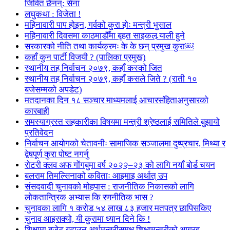
जिवित छैनन्: सेना
लघुकथा : विजेता !
महिनावारी पाप होइन, गर्वको कुरा होः मन्त्री भुसाल
महिनावारी दिवसमा काठमाडौँमा बृहत साइकल र्‍याली हुने
सरकारको नीति तथा कार्यक्रमः के के छन् प्रमुख कुरा￼
कहाँ कुन पार्टी विजयी ? (पालिका प्रमुख)
स्थानीय तह निर्वाचन २०७९, कहाँ कस्को जित
स्थानीय तह निर्वाचन २०७९, कहाँ कसले जिते ? (राती १०
बजेसम्मको अपडेट)
मतदानका दिन १८ सञ्चार माध्यमलाई आचारसंहिताअनुसारको
कारबाही
समस्याग्रस्त सहकारीका विषयमा मन्त्री श्रेष्ठलाई समितिले बुझायो
प्रतिवेदन
निर्वाचन आयोगको चेतावनीः सामाजिक सञ्जालमा दुष्प्रचार, मिथ्या र
द्वेषपूर्ण कुरा पोष्ट नगर्नु
रोटरी क्लव अफ गोंगबुमा वर्ष २०२२–२३ को लागि नयाँ बोर्ड चयन
बलराम तिमल्सिनाको कविताः आइमाइ अर्थात् उप
संसदवादी चुनावको मोहपास : राजनीतिक निकासको लागि
लोकतान्त्रिक अभ्यास कि रणनीतिक भास ?
चुनावका लागि १ करोड ५४ लाख ८३ हजार मतपत्र छापिसकिए
चुनाव आइसक्यो, यी कुरामा ध्यान दिने कि !
शिक्षामा बजेट बढाउन अर्थमन्त्रीसमक्ष शिक्षामन्त्रीको आग्रह