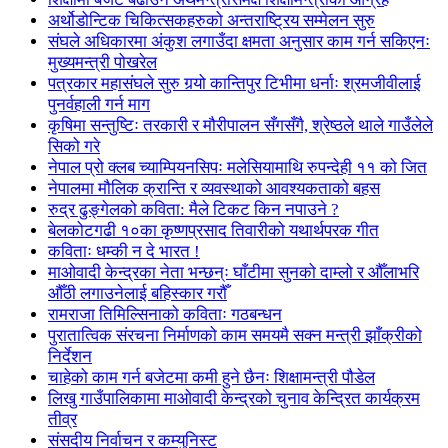
अर्थोडोन्टिक चिकित्सकहरुको अन्तराष्ट्रिय सम्मेलन सुरु
संघले अधिकारमा अंकुश लगाउँदा क्षमता अनुसार काम गर्न सकिएनः
मुख्यमन्त्री पोखरेल
पत्रकार महासंघले सुरु गर्‍यो कान्तिपुर टिभीमा धर्नाः श्रमजीवीलाई
पुनर्वहाली गर्न माग
कृषिमा सन्तुष्टिः तरकारी र मौरीपालन सँगसँगै, श्रेष्ठले थाले गाउँलेले
सिको गरे
नेपाल प्रो क्लब च्याम्पियनसिपः मलेसियामाथि रुपन्देही ११ को जित
नेपालमा मौलिक क्रान्ति र व्यवस्थाको आवश्यकताको बहस
रुद्र ढुङ्गेलको कविता: मैले टिकट किन नपाउने ?
बेलकोटगढी १०का कृष्णप्रसाद तिवारीको यथार्थपरक गीत
कविताः धम्की न दे भारत !
माओवादी केन्द्रका नेता भन्छन्ः घाँटीमा सुनको दाम्लो र औँलाभरि
औँठी लगाउनेलाई बहिस्कार गरौँ
रामराजा तिमिल्सिनाको कविताः गठबन्धन
पुरातात्विक संरचना निर्माणको काम समयमै सक्न मन्त्री झाँक्रीको
निर्देशन
चाहेको काम गर्न बजेटमा कमी हुने छैनः शिक्षामन्त्री पौडेल
लिखु गाउँपालिकामा माओवादी केन्द्रको चुनाव केन्द्रित कार्यक्रम
तीव्र
संसदीय निर्वाचन र कम्युनिस्ट