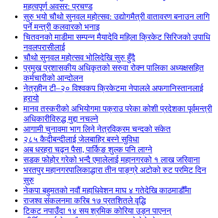
महत्वपूर्ण अवसर: प्रचण्ड
सुरु भयो चौथो सुनवल महोत्सव: उद्योगमैत्री वातावरण बनाउन लागि
पर्ने मन्त्री कलवारको भनाइ
चितवनको माडीमा सम्पन्न मैयादेवि महिला क्रिकेट सिरिजको उपाधि
नवलपरासीलाई
चौथो सुनवल महोत्सव भोलिदेखि सुरु हुँदै
प्रमुख प्रशासकीय अधिकृतको सरुवा रोक्न पालिका अध्यक्षसहित
कर्मचारीको आन्दोलन
नेत्रहीन टी–२० विश्वकप क्रिकेटमा नेपालले अफगानिस्तानलाई
हरायो
मानव तस्करीको अभियोगमा पक्राउ परेका कोशी प्रदेशका पूर्वमन्त्री
अधिकारीविरुद्ध मुद्दा नचल्ने
आगामी चुनावमा भाग लिने नेत्रविक्रम चन्दको संकेत
२८५ कैदीबन्दीलाई जेलबाहिर बस्ने सुविधा
अब धरहरा चढ्न पैसा, पार्किङ शुल्क पनि लाग्ने
सडक फोहोर गरेको भन्दै एमालेलाई महानगरको १ लाख जरिवाना
भरतपुर महानगरपालिकाद्धारा तीन पाङ्ग्रे अटोको रुट परमिट दिन
सुरु
नेकपा बहुमतको नवौं महाधिवेशन माघ ४ गतेदेखि काठमाडौँमा
राजश्व संकलनमा करिब १७ प्रतशितले वृद्धि
टिकट नपाउँदा १४ सय श्रमिक कोरिया उड्न पाएनन्