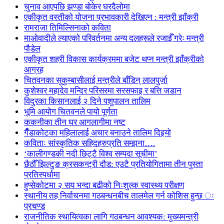
चुनाव आएपछि झण्डा बोकेर घरदैलोमा
एकीकृत वस्तीको योजना प्रभावकारी देखिएन : मन्त्री झाँक्री
रामराजा तिमिल्सिनाको कविता
माओवादीले ल्याएको परिवर्तनमा अन्य दलहरूले रजाईँ गरेः मन्त्री
पौडेल
एकीकृत शहरी विकास कार्यक्रममा बजेट थप्न मन्त्री झाँक्रीको
आग्रह
चितवनका सुकुम्बासीलाई मन्त्रीले बाँडिन् लालपुर्जा
कुशेश्वर महादेव मन्दिर परिसरमा सरसफाइ र बत्ति जडान
विदुरका किसानलाई २ दिने पशुपालन तालिम
भूमि आयोग चितवनले पायो पूर्णता
ककनीका तीन घर आगलागीमा नष्ट
गैँडाकोटका महिलालाई अचार बनाउने तालिम दिइयो
कविताः सांस्कृतिक सहिदहरुप्रति सम्झना….
‘कालीगण्डकी नदी छिट्टै विश्व सम्पदा सूचीमा’
छैठौँ झिल्टुङ क्रसकन्ट्री दौड: एउटै प्रतियोगितामा तीन पुस्ता
प्रतिस्पर्धामा
हुप्सेकोटमा २ सय भन्दा बढीको निःशुल्क स्वास्थ्य परीक्षण
स्थानीय तह निर्वाचनमा गठबन्धनबीच तालमेल गर्न कोशिस हुन्छ ः
प्रचण्ड
राजनीतिक स्थायित्वका लागि गठबन्धन आवश्यक: मुख्यमन्त्री