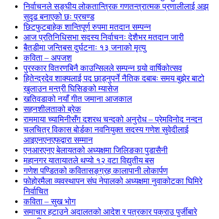
निर्वाचनले सङ्घीय लोकतान्त्रिक गणतन्त्रात्मक प्रणालीलाई अझ
सुदृढ बनाएको छः प्रचण्ड
छिटफुटबाहेक शान्तिपूर्ण रुपमा मतदान सम्पन्न
आज प्रतिनिधिसभा सदस्य निर्वाचनः देशैभर मतदान जारी
बैतडीमा जन्तिबस दुर्घटनाः १३ जनाको मृत्यु
कविता – अपजश
पुरस्कार वितरणबिनै काउन्सिलले सम्पन्न गर्‍यो वार्षिकोत्सव
हितेन्द्रदेव शाक्यलाई पद छाड्नुपर्ने नैतिक दबाबः समय बुझेर बाटो
खुलाउन मन्त्री घिसिङको म्यासेज
खतिवडाको नयाँ गीत जमाना आजकाल
सहनशीलताको ब्रेक
राममाया च्यामिनीसँग दशरथ चन्दको अनुरोध – प्रेमविनोद नन्दन
चलचित्र विकास बोर्डका नवनियुक्त सदस्य गणेश सुवेदीलाई
आइएनएनएफद्वारा सम्मान
एनआरएनए बेलायतको अध्यक्षमा जिलिङका पुडासैनी
महानगर यातायातले थप्यो १२ वटा विद्युतीय बस
गणेश पण्डितको कवितासङ्ग्रह कालापानी लोकार्पण
फोहोरमैला व्यवस्थापन संघ नेपालको अध्यक्षमा नुवाकोटका घिमिरे
निर्वाचित
कविता – सुख भोग
समाचार हटाउने अदालतको आदेश र पत्रकार पक्राउ पुर्जीबारे