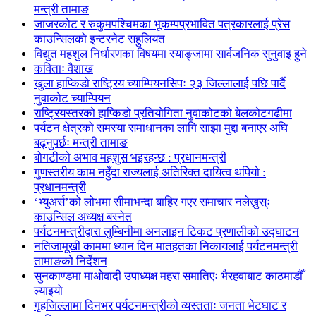
मन्त्री तामाङ
जाजरकोट र रुकुमपश्चिमका भूकम्पप्रभावित पत्रकारलाई प्रेस
काउन्सिलको इन्टरनेट सहुलियत
विद्युत महशुल निर्धारणका विषयमा स्याङ्जामा सार्वजनिक सुनुवाइ हुने
कविताः वैशाख
खुला हाप्किडो राष्ट्रिय च्याम्पियनसिपः २३ जिल्लालाई पछि पार्दै
नुवाकोट च्याम्पियन
राष्ट्रियस्तरको हाप्किडो प्रतियोगिता नुवाकोटको बेलकोटगढीमा
पर्यटन क्षेत्रको समस्या समाधानका लागि साझा मुद्दा बनाएर अघि
बढ्नुपर्छः मन्त्री तामाङ
बोगटीको अभाव महशुस भइरहन्छ : प्रधानमन्त्री
गुणस्तरीय काम नहुँदा राज्यलाई अतिरिक्त दायित्व थपियो :
प्रधानमन्त्री
‘भ्युअर्स’को लोभमा सीमाभन्दा बाहिर गएर समाचार नलेख्नुस्ः
काउन्सिल अध्यक्ष बस्नेत
पर्यटनमन्त्रीद्वारा लुम्बिनीमा अनलाइन टिकट प्रणालीको उद्घाटन
नतिजामूखी काममा ध्यान दिन मातहतका निकायलाई पर्यटनमन्त्री
तामाङको निर्देशन
सुनकाण्डमा मा‌ओवादी उपाध्यक्ष महरा समातिएः भैरहवाबाट काठमाडौँ
ल्याइयो
गृहजिल्लामा दिनभर पर्यटनमन्त्रीको व्यस्तताः जनता भेटघाट र