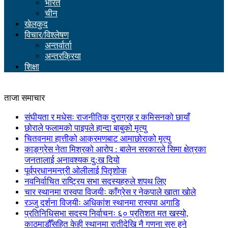
भारत
चीन
खेलकुद
विचार/विश्लेषण
अन्तर्वार्ता
अन्तरक्रिया
शिक्षा
ताजा समाचार
संघीयता र मधेसः राजनीतिक दुराग्रह र कमिसनको छायाँ
छोराले फलामको पाइपले हान्दा बाबुको मृत्यु
चितवनमा हात्तीको आक्रमणबाट आमाछोराको मृत्यु
काङ्ग्रेस नेता मिश्रको आरोप : बालेन सरकारले सिमा क्षेत्रका
जनतालाई अनावश्यक दु:ख दियो
पूर्वप्रधानमन्त्री ओलीलाई पितृशोक
नवनिर्वाचित राष्ट्रिय सभा सदस्यहरुले शपथ लिए
चार स्थानमा रास्वपा विजयीः काँग्रेस र नेकपाले खाता खोले
रञ्जु दर्शना विजयीः अधिकांश स्थानमा रास्वपा अगाडि
प्रतिनिधिसभा सदस्य निर्वाचनः ६० प्रतिशत मत खस्यो,
काठमाडौँसहित केही स्थानमा रातीदेखि नै गणना सुरु हुने