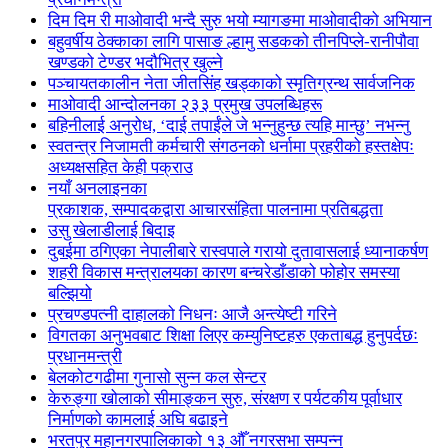
दिम दिम री माओवादी भन्दै सुरु भयो म्यागङमा माओवादीको अभियान
बहुवर्षीय ठेक्काका लागि पासाङ ल्हामु सडकको तीनपिप्ले-रानीपौवा
खण्डको टेण्डर भदौभित्र खुल्ने
पञ्चायतकालीन नेता जीतसिंह खड्काको स्मृतिग्रन्थ सार्वजनिक
माओवादी आन्दोलनका २३३ प्रमुख उपलब्धिहरू
बहिनीलाई अनुरोध, ‘दाई तपाईंले जे भन्नुहुन्छ त्यहि मान्छु’ नभन्नु
स्वतन्त्र निजामती कर्मचारी संगठनको धर्नामा प्रहरीको हस्तक्षेपः
अध्यक्षसहित केही पक्राउ
नयाँ अनलाइनका
प्रकाशक, सम्पादकद्वारा आचारसंहिता पालनामा प्रतिबद्धता
उसु खेलाडीलाई बिदाइ
दुबईमा ठगिएका नेपालीबारे रास्वपाले गरायो दुतावासलाई ध्यानाकर्षण
शहरी विकास मन्त्रालयका कारण बन्चरेडाँडाको फोहोर समस्या
बल्झियो
प्रचण्डपत्नी दाहालको निधनः आजै अन्त्येष्टी गरिने
विगतका अनुभवबाट शिक्षा लिएर कम्युनिष्टहरु एकताबद्ध हुनुपर्दछः
प्रधानमन्त्री
बेलकोटगढीमा गुनासो सुन्न कल सेन्टर
केरुङ्गा खोलाको सीमाङ्कन सुरु, संरक्षण र पर्यटकीय पूर्वाधार
निर्माणको कामलाई अघि बढाइने
भरतपुर महानगरपालिकाको १३ औँ नगरसभा सम्पन्न