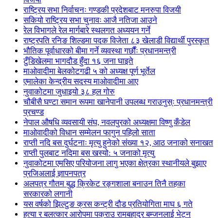
राष्ट्रिय सभा निर्वाचनः गण्डकी प्रदेशबाट मनरुपा विजयी
सकियो राष्ट्रिय सभा चुनावः आजै नतिजा आउने
रेल विभागले रेल मार्गबारे स्थलगत अध्ययन गर्ने
राष्ट्रपति रनिङ शिल्डमा पदक विजेता ८३ खेलाडी विद्यार्थी पुरस्कृत
भौतिक पूर्वाधारको बीमा गर्ने व्यवस्था गर्छौंः प्रधानमन्त्री
टुँडिखेलमा भागदौड हुँदा १६ जना घाइते
माओवादीमा बेलकोटगढी ५ को अध्यक्ष पूर्ण भूर्तेल
एमालेका केन्द्रीय सदस्य माओ‌वादीमा आए
नुवाकोटमा जुधाइयो ३८ हल गोरु
चौबीसै घण्टा समान रूपमा खानेपानी उपलब्ध गराउनुस्ः प्रधानमन्त्री
प्रचण्ड
नेपाल औषधि व्यवसायी संघ, नवलपुरको अध्यक्षमा विष्णु कँडेल
माओवादीको विधान सम्मेलन फागुन पहिलो साता
राप्ती नदि बस दुर्घटनाः मृत्यु हुनेको संख्या १२, आठ जनाको सनाखत
राप्ती पुलबाट नदिमा बस खस्यो: ५ जनाको मृत्यु
नुवाकोटमा एमसिए परियोजना लागु भएका क्षेत्रका स्थानीयले बुझाए
प्रजिअलाई ज्ञापनपत्र
अलपत्र गौतम बुद्ध क्रिकेट रङ्गशाला बनाउन तिनै तहका
सरकारको लगानी
यस वर्षको झिल्टुङ क्रस कन्ट्री दौड प्रतियोगिता माघ ६ गते
हत्या र बलत्कार आरोपमा पक्राउ रामबहादुर बम्जनलाई भेट्न