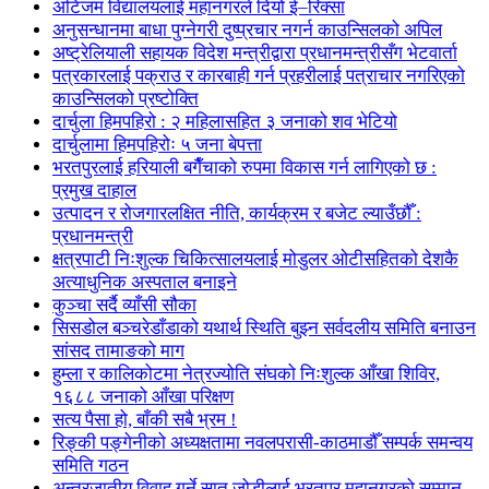
अटिजम विद्यालयलाई महानगरले दियो ई–रिक्सा
अनुसन्धानमा बाधा पुग्नेगरी दुष्प्रचार नगर्न काउन्सिलको अपिल
अष्ट्रेलियाली सहायक विदेश मन्त्रीद्वारा प्रधानमन्त्रीसँग भेटवार्ता
पत्रकारलाई पक्राउ र कारबाही गर्न प्रहरीलाई पत्राचार नगरिएको
काउन्सिलको प्रष्टोक्ति
दार्चुला हिमपहिरो : २ महिलासहित ३ जनाको शव भेटियो
दार्चुलामा हिमपहिरोः ५ जना बेपत्ता
भरतपुरलाई हरियाली बगैँचाको रुपमा विकास गर्न लागिएको छ :
प्रमुख दाहाल
उत्पादन र रोजगारलक्षित नीति, कार्यक्रम र बजेट ल्याउँछौँ :
प्रधानमन्त्री
क्षत्रपाटी निःशुल्क चिकित्सालयलाई मोडुलर ओटीसहितको देशकै
अत्याधुनिक अस्पताल बनाइने
कुञ्चा सर्दै व्याँसी सौका
सिसडोल बञ्चरेडाँडाको यथार्थ स्थिति बुझ्न सर्वदलीय समिति बनाउन
सांसद तामाङको माग
हुम्ला र कालिकोटमा नेत्रज्योति संघको निःशुल्क आँखा शिविर,
१६८८ जनाको आँखा परिक्षण
सत्य पैसा हो, बाँकी सबै भ्रम !
रिङ्की पङ्गेनीको अध्यक्षतामा नवलपरासी-काठमाडौँ सम्पर्क समन्वय
समिति गठन
अन्तरजातीय विवाह गर्ने सात जोडीलाई भरतपुर महानगरको सम्मान