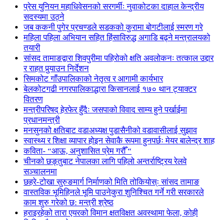
प्रेस युनियन महाधिवेसनको सरगर्मीः नुवाकोटका दाहाल केन्द्रीय
सदस्यमा उठ्ने
जब ककनी पुगेर प्रचण्डले सडकको कुरामा बोगटीलाई स्मरण गरे
महिला पहिला अभियान सहित हिंसाविरुद्ध अगाडि बढ्ने मन्त्रालयको
तयारी
सांसद तामाङद्वारा शिवपुरीमा पहिरोको क्षति अवलोकनः तत्काल उद्दार
र राहत पुर्‍याउन निर्देशन
सिमकोट गाँउपालिकाको नेतृत्व र आगामी कार्यभार
बेलकोटगढी नगरपालिकाद्धारा किसानलाई १७० थान ट्याक्टर
वितरण
मन्त्रीपरिषद् हेरफेर हुँदैः जसपाको विवाद साम्य हुने पर्खाईमा
प्रधानमन्त्री
मनसुनको क्षतिबाट वडाअध्यक्ष पुडासैनीको वडावासीलाई सुझाव
स्वास्थ्य र शिक्षा व्यापार होइन सेवाकै रूपमा हुनपर्छः मेयर बालेन्द्र शाह
कविता- “आऊ, अनुशासित प्रेम गरौँ “
चीनको छङ्तुबाट नेपालका लागि पहिलो अन्तर्राष्ट्रिय रेलवे
सञ्चालनमा
छहरे-टोखा सुरुङमार्ग निर्माणको मिति तोकियोस्ः सांसद तामाङ
वास्तविक भूमिहिनले भूमि पाउनेकुरा शुनिश्चित गर्ने गरी सरकारले
काम शुरु गरेको छ: मन्त्री श्रेष्ठ
हराइरहेको तारा एयरको विमान क्षतविक्षत अवस्थामा फेला, कोही