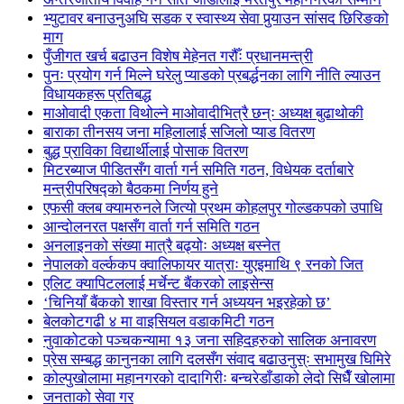
भ्युटावर बनाउनुअघि सडक र स्वास्थ्य सेवा पुर्‍याउन सांसद छिरिङको
माग
पुँजीगत खर्च बढाउन विशेष मेहेनत गरौँः प्रधानमन्त्री
पुनः प्रयोग गर्न मिल्ने घरेलु प्याडको प्रबर्द्धनका लागि नीति ल्याउन
विधायकहरू प्रतिबद्ध
माओवादी एकता विथोल्ने माओवादीभित्रै छन्ः अध्यक्ष बुढाथोकी
बाराका तीनसय जना महिलालाई सजिलो प्याड वितरण
बुद्ध प्राविका विद्यार्थीलाई पोसाक वितरण
मिटरब्याज पीडितसँग वार्ता गर्न समिति गठन, विधेयक दर्ताबारे
मन्त्रीपरिषद्को बैठकमा निर्णय हुने
एफसी क्लब क्यामरुनले जित्यो प्रथम कोहलपुर गोल्डकपको उपाधि
आन्दोलनरत पक्षसँग वार्ता गर्न समिति गठन
अनलाइनको संख्या मात्रै बढ्योः अध्यक्ष बस्नेत
नेपालको वर्ल्ककप क्वालिफायर यात्राः युएइमाथि ९ रनको जित
एलिट क्यापिटललाई मर्चेन्ट बैंकरको लाइसेन्स
‘चिनियाँ बैंकको शाखा विस्तार गर्न अध्ययन भइरहेको छ’
बेलकोटगढी ४ मा वाइसियल वडाकमिटी गठन
नुवाकोटको पञ्चकन्यामा १३ जना सहिदहरुको सालिक अनावरण
प्रेस सम्बद्ध कानुनका लागि दलसँग संवाद बढाउनुस्ः सभामुख घिमिरे
कोल्पुखोलामा महानगरको दादागिरीः बन्चरेडाँडाको लेदो सिधैँ खोलामा
जनताको सेवा गर