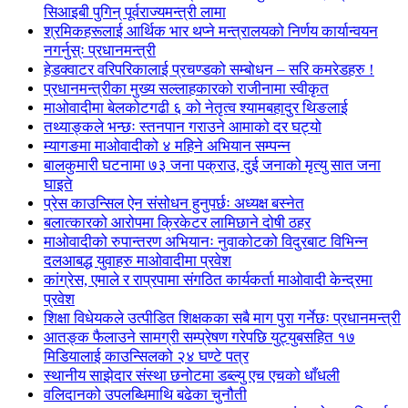
सिआइबी पुगिन् पूर्वराज्यमन्त्री लामा
श्रमिकहरूलाई आर्थिक भार थप्ने मन्त्रालयको निर्णय कार्यान्वयन
नगर्नुस्ः प्रधानमन्त्री
हेडक्वाटर वरिपरिकालाई प्रचण्डको सम्बोधन – सरि कमरेडहरु !
प्रधानमन्त्रीका मुख्य सल्लाहकारको राजीनामा स्वीकृत
माओवादीमा बेलकोटगढी ६ को नेतृत्व श्यामबहादुर थिङलाई
तथ्याङ्कले भन्छः स्तनपान गराउने आमाको दर घट्यो
म्यागङमा माओवादीको ४ महिने अभियान सम्पन्न
बालकुमारी घटनामा ७३ जना पक्राउ, दुई जनाको मृत्यु सात जना
घाइते
प्रेस काउन्सिल ऐन संसोधन हुनुपर्छः अध्यक्ष बस्नेत
बलात्कारको आरोपमा क्रिकेटर लामिछाने दोषी ठहर
माओवादीको रुपान्तरण अभियानः नुवाकोटको विदुरबाट विभिन्न
दलआबद्ध युवाहरु माओवादीमा प्रवेश
कांग्रेस, एमाले र राप्रपामा संगठित कार्यकर्ता माओवादी केन्द्रमा
प्रवेश
शिक्षा विधेयकले उत्पीडित शिक्षकका सबै माग पुरा गर्नेछः प्रधानमन्त्री
आतङ्क फैलाउने सामग्री सम्प्रेषण गरेपछि युट्युबसहित १७
मिडियालाई काउन्सिलको २४ घण्टे पत्र
स्थानीय साझेदार संस्था छनोटमा डब्ल्यु एच एचको धाँधली
वलिदानको उपलब्धिमाथि बढेका चुनौती