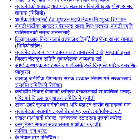
नुवाकोटको अबरुद्ध यातायात, सञ्चार र बिजुली खुलाइयोस्ः सासंद
तामाङ (भिडियो)
धार्मिक पर्यटनलाई टेवा पुर्‍याउन महावै लेकमा निःशुल्क चियापान
बोगटी पार्टीका डाक्टर र वैद्यभन्दा राम्रा थिएः प्रचण्ड, बोगटी स्मृति
प्रतिष्ठानको नेतृत्व अनन्तलाई
लिखुका आलु किसानलाई तत्काल क्षतिपूर्ति दिइयोस्: सांसद तामाङ
(भिडियोसहित)
नुवाकोट क्षेत्र नं. १ः गठबन्धनबाट तामाङको दाबी, महतको इच्छा
जिल्ला खेलकुद समिति नुवाकोटको अध्यक्षमा राई
स्पष्टीकरण एक स्टाटसले जग हल्लिनेहरुले दिनुपर्छः मछिन्द्र नरसिंह
प्याकुरेल
बालाजु-रानीपौवा-पीपलटार सडक तत्काल निर्माण गर्न सरकारलाई
संसदीय समितिको निर्देशन
करोडौँमा टिकट बेचिएको काँग्रेस बेलकोटगढी सभापतिको भनाइः
पुष्टि गर्न जिल्ला अनुशासन समितिको चुनौती
टोखा-छहरे सुरुङमार्गको काम अघि बढाउन सासंद तामाङको माग
नुवाकोटका स्थानीय तहको बेरुजु ५२ करोड रुपैयाँभन्दा बढी
सवाल माओवादी मोमेन्ट: गजेन्द्रको स्टाटसमा पुरुको कमेन्ट
कम्युनिस्ट संगठन सञ्चालनमा माओका १६ विधि
कविताः सबै भ्रष्ट
के नेपाल टाट पल्टिँदैछ ?