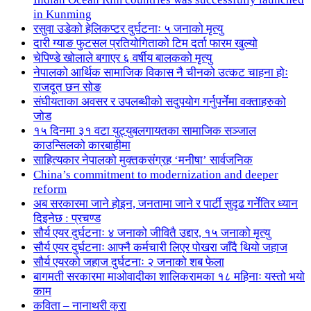
in Kunming
रसुवा उडेको हेलिकप्टर दुर्घटनाः ५ जनाको मृत्यु
दारी ग्याङ फुटसल प्रतियोगिताको टिम दर्ता फारम खुल्यो
चेपिण्डे खोलाले बगाएर ६ वर्षीय बालकको मृत्यु
नेपालको आर्थिक सामाजिक विकास नै चीनको उत्कट चाहना होः
राजदूत छन सोङ
संघीयताका अवसर र उपलब्धीको सदुपयोग गर्नुपर्नेमा वक्ताहरुको
जोड
१५ दिनमा ३१ वटा युट्युबलगायतका सामाजिक सञ्जाल
काउन्सिलको कारबाहीमा
साहित्यकार नेपालको मुक्तकसंग्रह ‘मनीषा’ सार्वजनिक
China’s commitment to modernization and deeper
reform
अब सरकारमा जाने होइन, जनतामा जाने र पार्टी सुदृढ गर्नेतिर ध्यान
दिइनेछ : प्रचण्ड
सौर्य एयर दुर्घटनाः ४ जनाको जीवितै उद्दार, १५ जनाको मृत्यु
सौर्य एयर दुर्घटनाः आफ्नै कर्मचारी लिएर पोखरा जाँदै थियो जहाज
सौर्य एयरको जहाज दुर्घटनाः २ जनाको शब फेला
बागमती सरकारमा माओवादीका शालिकरामका १८ महिनाः यस्तो भयो
काम
कविता – नानाथरी कुरा