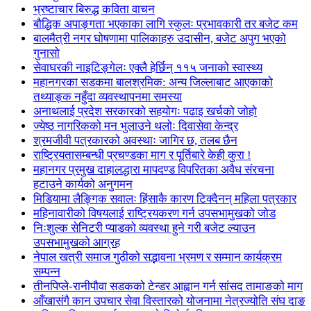
भ्रष्टाचार बिरुद्ध कविता वाचन
बौद्धिक अपाङ्गता भएकाका लागि स्कुलः प्रभावकारी तर बजेट कम
बालमैत्री नगर घोषणामा पालिकाहरु उदासीन, बजेट अपुग भएको
गुनासो
सेवाघरकी नाइटिङ्गेलः एक्लै हेर्छिन् ११५ जनाको स्वास्थ्य
महानगरका सडकमा बालश्रमिक: अन्य जिल्लाबाट आएकाको
तथ्याङ्क नहुँदा व्यवस्थापनमा समस्या
अनाथलाई प्रदेश सरकारको सहयोगः पढाइ खर्चको जोहो
ज्येष्ठ नागरिकको मन भुलाउने थलोः दिवासेवा केन्द्र
श्रमजीवी पत्रकारको अवस्थाः जागिर छ, तलब छैन
राष्ट्रियतासम्बन्धी प्रचण्डका माग र पूर्तिबारे केही कुरा !
महानगर प्रमुख दाहालद्धारा मापदण्ड विपरितका अवैध संरचना
हटाउने कार्यको अनुगमन
मिडियामा लैङ्गिक सवालः हिंसाकै कारण टिक्दैनन् महिला पत्रकार
महिनावारीको विषयलाई राष्ट्रियकरण गर्न उपसभामुखको जोड
निःशुल्क सेनिटरी प्याडको व्यवस्था हुने गरी बजेट ल्याउन
उपसभामुखको आग्रह
नेपाल खत्री समाज गुठीको सद्भावना भ्रमण र सम्मान कार्यक्रम
सम्पन्न
तीनपिप्ले-रानीपौवा सडकको टेन्डर आह्वान गर्न सांसद तामाङको माग
आँखासंगै कान उपचार सेवा विस्तारको योजनामा नेत्रज्योति संघ दाङ