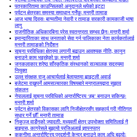
पत्रकारितामा काउन्सिलको अनुदानले थपेको इट्टा
पर्यटन क्षेत्रका समस्या समाधान गर्नेछुः मन्त्री तामाङ
आज भाषा दिवसः बाग्मतीमा नेवारी र तामाङ सरकारी कामकाजी भाषा
लागु
राजनीतिक अधिकारबिना प्रेस स्वतन्त्रता सम्भव छैनः मन्त्री शर्मा
इमान्दारिताका साथ जनताकाे सेवा गर्न पालिकाका नेता कार्यकर्तालाई
मन्त्री तामाङको निर्देशन
सूचना प्रविधिका क्षेत्रमा लगानी बढाउन आवश्यक नीति, कानुन
बनाउने काम भइरहेको छः मन्त्री शर्मा
जनकलाकार श्रेष्ठ साँस्कृतिक संस्थानको सञ्चालक सदस्यमा
नियुक्त
उल्लु संरक्षक राजु आचार्यलाई बेलायतमा ह्वाइटली अवार्ड
बजेटमा राख्नुपर्ने आमसञ्चारका विषयबारे मन्त्रालयद्वारा सुझाव
संकलन
नेपाललाई सूचना प्रविधिको अन्तर्राष्ट्रिय ‘हब’ बनाउन सकिन्छः
मन्त्री शर्मा
पर्यटन क्षेत्रको विकासका लागि निजीक्षेत्रसँग सहकार्य गरी नीतिगत
सुधार गर्ने छौँ: मन्त्री तामाङ
निकुञ्ज वार्डेनको ज्यादती: मध्यवर्ती क्षेत्र उपभोक्ता समितिलाई नै
बाइपास, काग्रेसले बुझायो प्रजिअलाई ज्ञापनपत्र
ककनीमा अन्तर्राष्ट्रिय प्रदर्शनी केन्द्र बनाउने काम अघि बढ्योः