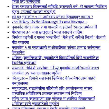
फिर्ता लिए उम्मेदवारी
बेपत्ता पत्रकार मिलनलाई सम्झिँदै प्रचण्डले भने- यो सामान्य निर्वाचन
होइन, उपलब्धी रक्षाको लडाइँ हो
को हुन् नुवाकोट १ मा उम्मेदवार बनेका हितबहादुर तामाङ ?
सप्त विचित्र विपरीत विडम्बनापूर्ण विषयका विवरणहरु !
नुवाकोट क्षेत्र नम्बर २ मा गायत्री दाहालको स्वन्त्र उम्मेदवारी
गोरखाका ७० जना छात्रालाई प्याड बनाउने तालिम
निर्माता पङ्गेनी र गायक भण्डारीको ‘मैले हारेँ, अर्कैले जित्यो’ बोलको
गीत बजारमा
नुवाकोट १ मा प्रत्यक्षतर्फ माओवादीबाट सांसद तामाङ सर्वसम्मत
सिफारिस
अखिल (क्रान्तिकारी) नुवाकोटले विद्यार्थीलाई दियो राजनीतिक
वैचारिक प्रशिक्षण
जथाभावी भिडियो सम्प्रेषण गर्ने युट्युबमाथि काउन्सिलको नजरः
एकवर्षमा ३४ च्यानल साइबर ब्युरोमा
कोल्पुटार – दियाले सडकको डिपिआर बोकेर मेयर लामा शहरी
मन्त्रालयमा
समुन्द्रटार, राउतबेसीमा पहिरोको क्षति अवलोकनमा सांसदः
वास्तविक क्षतिविवरण तत्काल संकलन गर्न निर्देशन
सहिद जगत प्रकाशजंग शाह संस्कृत माध्यामिक विद्यालयलाई
अमेरिका बस्ने नुवाकोटेको सहयोग
सवाल राष्ट्रियता, जनता र देशकै कमजोर अवस्थाको