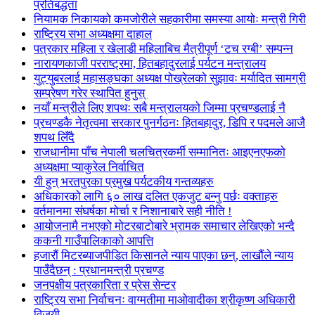
प्रतिबद्धता
नियामक निकायको कमजोरीले सहकारीमा समस्या आयोः मन्त्री गिरी
राष्ट्रिय सभा अध्यक्षमा दाहाल
पत्रकार महिला र खेलाडी महिलाबिच मैत्रीपूर्ण ‘टच रग्बी’ सम्पन्न
नारायणकाजी परराष्ट्रमा, हितबहादुरलाई पर्यटन मन्त्रालय
युट्युबरलाई महासङ्घका अध्यक्ष पोख्रेलको सुझावः मर्यादित सामग्री
सम्प्रेषण गरेर स्थापित हुनुस्
नयाँ मन्त्रीले लिए शपथः सबै मन्त्रालयको जिम्मा प्रचण्डलाई नै
प्रचण्डकै नेतृत्वमा सरकार पुनर्गठनः हितबहादुर, डिपि र पदमले आजै
शपथ लिँदै
राजधानीमा पाँच नेपाली चलचित्रकर्मी सम्मानितः आइएनएफको
अध्यक्षमा प्याकुरेल निर्वाचित
यी हुन् भरतपुरका प्रमुख पर्यटकीय गन्तव्यहरु
अधिकारको लागि ६० लाख दलित एकजुट बन्नु पर्छः वक्ताहरु
वर्तमानमा संघर्षका मोर्चा र निशानाबारे सही नीति !
आयोजनामै नभएको मोटरबाटोबारे भ्रामक समाचार लेखिएको भन्दै
ककनी गाउँपालिकाको आपत्ति
हजारौं मिटरब्याजपीडित किसानले न्याय पाएका छन्, लाखौंले न्याय
पाउँदैछन् : प्रधानमन्त्री प्रचण्ड
जनपक्षीय पत्रकारिता र प्रेस सेन्टर
राष्ट्रिय सभा निर्वाचनः वाग्मतीमा माओवादीका श्रीकृष्ण अधिकारी
विजयी