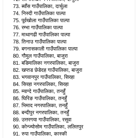
सूचना प्रविधिका क्षेत्रमा लगानी बढाउन आवश्यक नीति, कानुन
ब्याँस गाउँपालिका, दार्चुला
निस्दी गाउँपालिका पाल्पा
बनाउने काम भइरहेको छः मन्त्री शर्मा
पूर्वखोला गाउँपालिका पाल्पा
जनकलाकार श्रेष्ठ साँस्कृतिक संस्थानको सञ्चालक सदस्यमा
रम्भा गाउँपालिका पाल्पा
माथागढी गाउँपालिका पाल्पा
नियुक्त
तिनाउ गाउँपालिका पाल्पा
बगनासकाली गाउँपालिका पाल्पा
उल्लु संरक्षक राजु आचार्यलाई बेलायतमा ह्वाइटली अवार्ड
गौमुल गाउँपालिका, बाजुरा
बजेटमा राख्नुपर्ने आमसञ्चारका विषयबारे मन्त्रालयद्वारा सुझाव
बडिमालिका नगरपालिका, बाजुरा
खप्तड छेडेदह गाउँपालिका, बाजुरा
संकलन
भगवानपुर गाउँपालिका, सिरहा
सिरहा नगरपालिका, सिरहा
नेपाललाई सूचना प्रविधिको अन्तर्राष्ट्रिय ‘हब’ बनाउन सकिन्छः
म्याग्दे गाउँपालिका, तनहुँ
मन्त्री शर्मा
घिरिङ गाउँपालिका, तनहुँ
भिमाद नगरपालिका, तनहुँ
पर्यटन क्षेत्रको विकासका लागि निजीक्षेत्रसँग सहकार्य गरी
बन्दीपुर नगरपालिका, तनहुँ
नीतिगत सुधार गर्ने छौँ: मन्त्री तामाङ
उत्तरगया गाउँपालिका, रसुवा
कोन्ज्योसोम गाउँपालिका, ललितपुर
निकुञ्ज वार्डेनको ज्यादती: मध्यवर्ती क्षेत्र उपभोक्ता समितिलाई
रुपा गाउँपालिका, कास्की