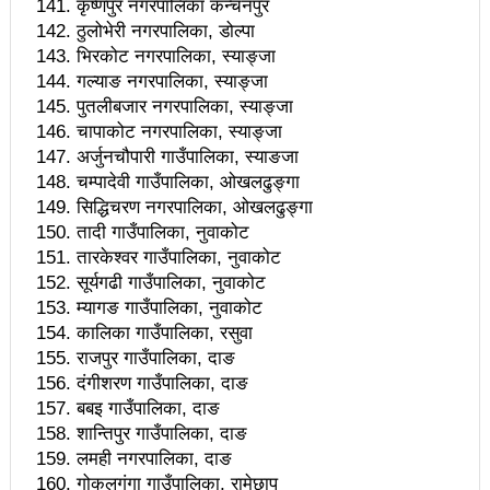
कृष्णपुर नगरपालिका कन्चनपुर
उत्कृष्ट
ठुलोभेरी नगरपालिका, डोल्पा
भिरकोट नगरपालिका, स्याङ्जा
संविधानसभाबाट संविधान बनाउने मुद्दा जनयुद्धको मुख्य मुद्दा होः
गल्याङ नगरपालिका, स्याङ्जा
प्रचण्ड
पुतलीबजार नगरपालिका, स्याङ्जा
चापाकोट नगरपालिका, स्याङ्जा
बोगटीको स्मृतिमा रक्तदान कार्यक्रम
अर्जुनचौपारी गाउँपालिका, स्याङजा
चम्पादेवी गाउँपालिका, ओखलढुङ्गा
पब्लिक स्पिच नेपालको विजेता बने दैलेखका दिल बहादुर
सिद्धिचरण नगरपालिका, ओखलढुङ्गा
संविधानको रक्षा र कार्यान्वयनमा जनताको खबरदारी आवश्यकः
तादी गाउँपालिका, नुवाकोट
तारकेश्वर गाउँपालिका, नुवाकोट
प्रचण्ड
सूर्यगढी गाउँपालिका, नुवाकोट
म्यागङ गाउँपालिका, नुवाकोट
माओवादीमा जनपरिचालनका कार्यक्रमको तयारीः तीन
कालिका गाउँपालिका, रसुवा
आयोगको बैठक सकियो
राजपुर गाउँपालिका, दाङ
दंगीशरण गाउँपालिका, दाङ
वृत्तचित्र फिल्म ‘गर्ल्स रिराइटिङ डेस्टिनी’ को विशेष प्रदर्शनी
बबइ गाउँपालिका, दाङ
शान्तिपुर गाउँपालिका, दाङ
दुईपिपलमा बुधबार रोपाइ जात्राः कलाकारको व्यवस्थापनमा
लमही नगरपालिका, दाङ
जनप्रतिनिधि
गोकुलगंगा गाउँपालिका, रामेछाप