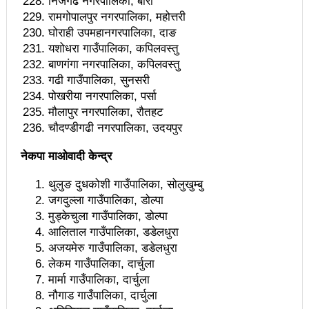
निजगढ नगरपालिका, बारा
रामगोपालपुर नगरपालिका, महोत्तरी
माओवादीको रुपान्तरण अभियानः नुवाकोटको विदुरबाट विभिन्न
घोराही उपमहानगरपालिका, दाङ
यशोधरा गाउँपालिका, कपिलवस्तु
दलआबद्ध युवाहरु माओवादीमा प्रवेश
बाणगंगा नगरपालिका, कपिलवस्तु
कांग्रेस, एमाले र राप्रपामा संगठित कार्यकर्ता माओवादी केन्द्रमा
गढी गाउँपालिका, सुनसरी
पोखरीया नगरपालिका, पर्सा
प्रवेश
मौलापुर नगरपालिका, रौतहट
चौदण्डीगढी नगरपालिका, उदयपुर
शिक्षा विधेयकले उत्पीडित शिक्षकका सबै माग पुरा गर्नेछः
प्रधानमन्त्री
नेकपा माओवादी केन्द्र
आतङ्क फैलाउने सामग्री सम्प्रेषण गरेपछि युट्युबसहित १७
थुलुङ दुधकोशी गाउँपालिका, सोलुखुम्बु
जगदुल्ला गाउँपालिका, डोल्पा
मिडियालाई काउन्सिलको २४ घण्टे पत्र
मुड्केचुला गाउँपालिका, डोल्पा
आलिताल गाउँपालिका, डडेलधुरा
स्थानीय साझेदार संस्था छनोटमा डब्ल्यु एच एचको धाँधली
अजयमेरु गाउँपालिका, डडेलधुरा
वलिदानको उपलब्धिमाथि बढेका चुनौती
लेकम गाउँपालिका, दार्चुला
मार्मा गाउँपालिका, दार्चुला
भरतपुर अस्पताल वा क्यान्सर अस्पतालमा रक्त संचार केन्द्र
नौगाड गाउँपालिका, दार्चुला