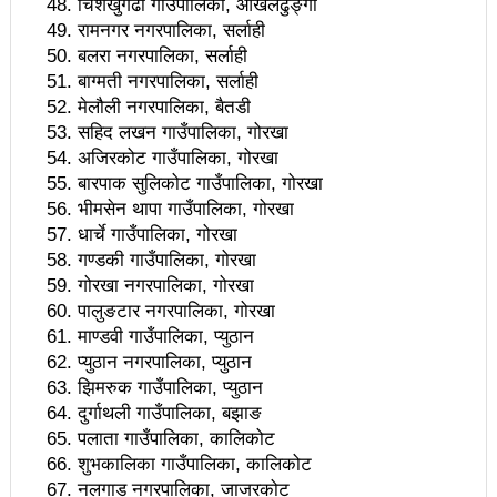
चिशंखुगढी गाउँपालिका, ओखलढुङ्गा
बहुवर्षीय ठेक्काका लागि पासाङ ल्हामु सडकको तीनपिप्ले-
रामनगर नगरपालिका, सर्लाही
बलरा नगरपालिका, सर्लाही
रानीपौवा खण्डको टेण्डर भदौभित्र खुल्ने
बाग्मती नगरपालिका, सर्लाही
पञ्चायतकालीन नेता जीतसिंह खड्काको स्मृतिग्रन्थ सार्वजनिक
मेलौली नगरपालिका, बैतडी
सहिद लखन गाउँपालिका, गोरखा
माओवादी आन्दोलनका २३३ प्रमुख उपलब्धिहरू
अजिरकोट गाउँपालिका, गोरखा
बारपाक सुलिकोट गाउँपालिका, गोरखा
बहिनीलाई अनुरोध, ‘दाई तपाईंले जे भन्नुहुन्छ त्यहि मान्छु’ नभन्नु
भीमसेन थापा गाउँपालिका, गोरखा
स्वतन्त्र निजामती कर्मचारी संगठनको धर्नामा प्रहरीको हस्तक्षेपः
धार्चे गाउँपालिका, गोरखा
गण्डकी गाउँपालिका, गोरखा
अध्यक्षसहित केही पक्राउ
गोरखा नगरपालिका, गोरखा
पालुङटार नगरपालिका, गोरखा
नयाँ अनलाइनका
माण्डवी गाउँपालिका, प्युठान
प्रकाशक, सम्पादकद्वारा आचारसंहिता पालनामा प्रतिबद्धता
प्युठान नगरपालिका, प्युठान
झिमरुक गाउँपालिका, प्युठान
उसु खेलाडीलाई बिदाइ
दुर्गाथली गाउँपालिका, बझाङ
पलाता गाउँपालिका, कालिकोट
दुबईमा ठगिएका नेपालीबारे रास्वपाले गरायो दुतावासलाई
शुभकालिका गाउँपालिका, कालिकोट
ध्यानाकर्षण
नलगाड नगरपालिका, जाजरकोट