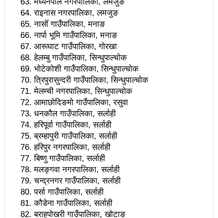
मध्यनेपाल नगरपालिका, लमजुङ
वटा सूचीकरणबाट हटे
राइनास नगरपालिका, लमजुङ
नासोँ गाउँपालिका, मनाङ
इन्द्रेश्वर युवा समाजद्वारा बेलकोटगढीका ५ विद्यालयमा छात्रवृत्ति
नार्पा भूमि गाउँपालिका, मनाङ
आरूघाट गाउँपालिका, गोरखा
वितरण
हेलम्बु गाउँपालिका, सिन्धुपाल्चोक
भरतपुरको मुख्य सडकमा भएको भूमिगत विद्युतिकरणको ब्रेकथ्रु
भोटेकोशी गाउँपालिका, सिन्धुपाल्चोक
त्रिपुरासुन्दरी गाउँपालिका, सिन्धुपाल्चोक
सकियो चितवन महोत्सव : ५ लाख सहभागि, ३० करोडको
मेलम्ची नगरपालिका, सिन्धुपाल्चोक
आमाछोदिङमो गाउँपालिका, रसुवा
कारोबार
धनकौल गाउँपालिका, सर्लाही
बाघले झम्टिँदा मोटरसाइकलमा सवार दुई जना घाइते
हरिपूर्वा गाउँपालिका, सर्लाही
ब्रम्हापुरी गाउँपालिका, सर्लाही
टोखामा कर्जा सदुपयोगिता सम्बन्धी अन्तरक्रिया
हरिपुर नगरपालिका, सर्लाही
बिष्णु गाउँपालिका, सर्लाही
एकाबिहानै चीनमा भुकम्पः नेपालमा कडा धक्का महसुस
मलङ्गवा नगरपालिका, सर्लाही
बिद्यार्थीलाई चलचित्र सिकाउँदै बागमती प्रदेश सरकार
चन्द्रनगर गाउँपालिका, सर्लाही
पर्सा गाउँपालिका, सर्लाही
भोलि चितवनमा माओवादीको विशाल सभा: प्रचण्डले सम्बोधन
कौडेना गाउँपालिका, सर्लाही
बराहपोखरी गाउँपालिका, खोटाङ
गर्ने