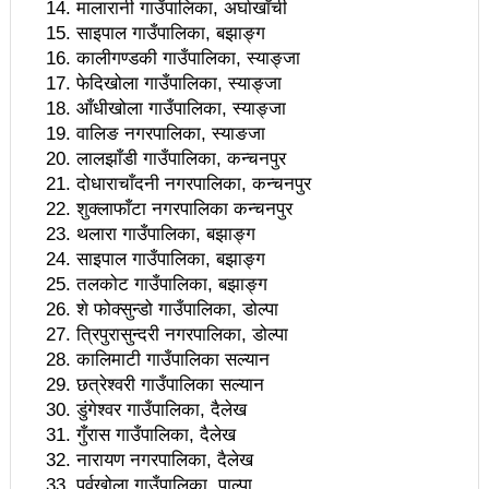
मालारानी गाउँपालिका, अर्घाखाँची
आगामी आर्थिक वर्षभित्रै भरतपुर विमानस्थलको विस्तार
साइपाल गाउँपालिका, बझाङ्ग
कालीगण्डकी गाउँपालिका, स्याङ्जा
भइसक्छः मन्त्री तामाङ
फेदिखोला गाउँपालिका, स्याङ्जा
चीन भ्रमणका क्रममा भएका सम्झौता कार्यान्यवनमा गइरहेका
आँधीखोला गाउँपालिका, स्याङ्जा
वालिङ नगरपालिका, स्याङजा
छन्ः प्रधानमन्त्री प्रचण्ड
लालझाँडी गाउँपालिका, कन्चनपुर
दोधाराचाँदनी नगरपालिका, कन्चनपुर
लुम्बिनी प्रदेशले घरबाटै व्यवसायिक फर्म दर्ता गर्ने व्यवस्था
शुक्लाफाँटा नगरपालिका कन्चनपुर
मिलाउने:मन्त्री बस्नेत
थलारा गाउँपालिका, बझाङ्ग
साइपाल गाउँपालिका, बझाङ्ग
१९ वर्षमुनिको सुदूरपश्चिम छनोट राष्ट्रिय क्रिकेटको उपाधि
तलकोट गाउँपालिका, बझाङ्ग
शे फोक्सुन्डो गाउँपालिका, डोल्पा
बैतडीलाई
त्रिपुरासुन्दरी नगरपालिका, डोल्पा
कसरी पाइनेछ बेलकोटगढीबासीले निःशुल्क रगत
कालिमाटी गाउँपालिका सल्यान
छत्रेश्वरी गाउँपालिका सल्यान
हवाई टिकटको भ्याट हटाउन काम भइरहेको छः मन्त्री तामाङ
डुंगेश्वर गाउँपालिका, दैलेख
गुँरास गाउँपालिका, दैलेख
अपाङ्गता भएका व्यक्तिहरूको यौनिकता र प्रजनन स्वास्थ्यबारे
नारायण नगरपालिका, दैलेख
सचेतना व्यापक गराउन सरोकारवालाको जोड
पूर्वखोला गाउँपालिका, पाल्पा