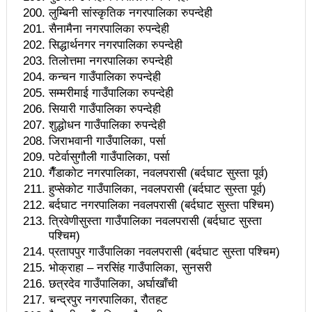
बागमती सरकारमा माओवादीका शालिकरामका १८ महिनाः यस्तो
लुम्बिनी सांस्कृतिक नगरपालिका रुपन्देही
सैनामैना नगरपालिका रुपन्देही
भयो काम
सिद्धार्थनगर नगरपालिका रुपन्देही
कविता – नानाथरी कुरा
तिलोत्तमा नगरपालिका रुपन्देही
कन्चन गाउँपालिका रुपन्देही
नेपाल-चीन व्यापारले रसुवाको राजश्व संकलन चार गुणाले बढी
सम्मरीमाई गाउँपालिका रुपन्देही
सियारी गाउँपालिका रुपन्देही
कृषि क्रान्तिको ‘किम्ताङ मोडल’
शुद्धोधन गाउँपालिका रुपन्देही
चिनियाँ कम्युनिस्ट पार्टीको थर्ड प्लेनम बैठक सुरु
जिराभवानी गाउँपालिका, पर्सा
पटेर्वासुगौली गाउँपालिका, पर्सा
काउन्सिल नै नबोले कसले बोल्ने: अध्यक्ष बस्नेत
गैँडाकोट नगरपालिका, नवलपरासी (बर्दघाट सुस्ता पूर्व)
हुप्सेकोट गाउँपालिका, नवलपरासी (बर्दघाट सुस्ता पूर्व)
सेभेन स्टार टेलिभिजनको सम्पादकमा शर्मा
बर्दघाट नगरपालिका नवलपरासी (बर्दघाट सुस्ता पश्चिम)
भारतमा लामखुट्टेबाट सर्ने जिका भाइरसको संक्रमण पुष्टि
त्रिवेणीसुस्ता गाउँपालिका नवलपरासी (बर्दघाट सुस्ता
पश्चिम)
विदेशमा रहेका नेपालीहरूको हितरक्षाका लागि विदेशस्थित नेपाली
प्रतापपुर गाउँपालिका नवलपरासी (बर्दघाट सुस्ता पश्चिम)
भोक्राहा – नरसिंह गाउँपालिका, सुनसरी
नियोगहरूको क्षमता अभिवृद्धि गर्नुपर्छ: प्रधानमन्त्री
छत्रदेव गाउँपालिका, अर्घाखाँची
के छ रास्वपाका महामन्त्री डा ढकालको बैठकमा पेस गर्न
चन्द्रपुर नगरपालिका, रौतहट