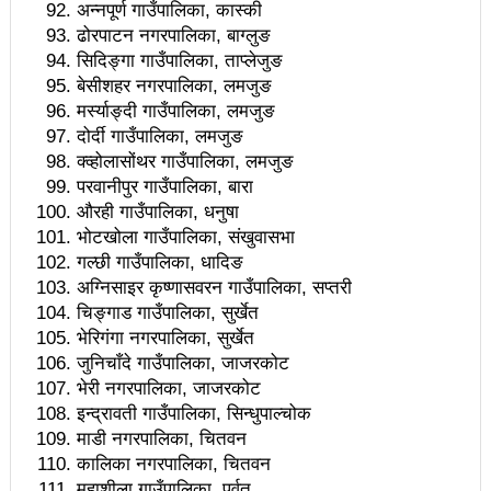
अन्नपूर्ण गाउँपालिका, कास्की
नै बाइपास, काग्रेसले बुझायो प्रजिअलाई ज्ञापनपत्र
ढोरपाटन नगरपालिका, बाग्लुङ
ककनीमा अन्तर्राष्ट्रिय प्रदर्शनी केन्द्र बनाउने काम अघि बढ्योः
सिदिङ्गा गाउँपालिका, ताप्लेजुङ
बेसीशहर नगरपालिका, लमजुङ
मन्त्री तामाङ
मर्स्याङ्दी गाउँपालिका, लमजुङ
दोर्दी गाउँपालिका, लमजुङ
जाजरकोट र रुकुमपश्चिमका भूकम्पप्रभावित पत्रकारलाई प्रेस
क्व्होलासोंथर गाउँपालिका, लमजुङ
काउन्सिलको इन्टरनेट सहुलियत
परवानीपुर गाउँपालिका, बारा
औरही गाउँपालिका, धनुषा
विद्युत महशुल निर्धारणका विषयमा स्याङ्जामा सार्वजनिक सुनुवाइ
भोटखोला गाउँपालिका, संखुवासभा
गल्छी गाउँपालिका, धादिङ
हुने
अग्निसाइर कृष्णासवरन गाउँपालिका, सप्तरी
कविताः वैशाख
चिङ्गाड गाउँपालिका, सुर्खेत
भेरिगंगा नगरपालिका, सुर्खेत
खुला हाप्किडो राष्ट्रिय च्याम्पियनसिपः २३ जिल्लालाई पछि पार्दै
जुनिचाँदे गाउँपालिका, जाजरकोट
भेरी नगरपालिका, जाजरकोट
नुवाकोट च्याम्पियन
इन्द्रावती गाउँपालिका, सिन्धुपाल्चोक
राष्ट्रियस्तरको हाप्किडो प्रतियोगिता नुवाकोटको बेलकोटगढीमा
माडी नगरपालिका, चितवन
कालिका नगरपालिका, चितवन
पर्यटन क्षेत्रको समस्या समाधानका लागि साझा मुद्दा बनाएर अघि
महाशीला गाउँपालिका, पर्वत