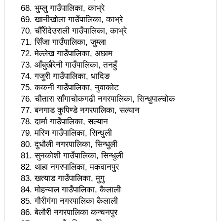
भुम्लु गाउँपालिका, काभ्रे
शहरी विकास मन्त्रालयका कारण बन्चरेडाँडाको फोहोर समस्या
खानीखोला गाउँपालिका, काभ्रे
चौँरीदेउराली गाउँपालिका, काभ्रे
बल्झियो
सिँजा गाउँपालिका, जुम्ला
प्रचण्डपत्नी दाहालको निधनः आजै अन्त्येष्टी गरिने
मेल्लेख गाउँपालिका, अछाम
आँबुखैरेनी गाउँपालिका, तनहुँ
विगतका अनुभवबाट शिक्षा लिएर कम्युनिष्टहरु एकताबद्ध
गजुरी गाउँपालिका, धादिङ
ककनी गाउँपालिका, नुवाकोट
हुनुपर्दछः प्रधानमन्त्री
चौतारा साँगाचोकगढी नगरपालिका, सिन्धुपाल्चोक
बेलकोटगढीमा गुनासो सुन्न कल सेन्टर
बनगाड कुपिण्डे नगरपालिका, सल्यान
दार्मा गाउँपालिका, सल्यान
केरुङ्गा खोलाको सीमाङ्कन सुरु, संरक्षण र पर्यटकीय पूर्वाधार
मरिण गाउँपालिका, सिन्धुली
दुधौली नगरपालिका, सिन्धुली
निर्माणको कामलाई अघि बढाइने
सुनकोशी गाउँपालिका, सिन्धुली
भरतपुर महानगरपालिकाको १३ औँ नगरसभा सम्पन्न
थाहा नगरपालिका, मकवानपुर
खत्याड गाउँपालिका, मुगु
भ्रष्टाचार बिरुद्ध कविता वाचन
मोहन्‍याल गाउँपालिका, कैलाली
गौरीगंगा नगरपालिका कैलाली
बौद्धिक अपाङ्गता भएकाका लागि स्कुलः प्रभावकारी तर बजेट
बेलौरी नगरपालिका कन्चनपुर
कम