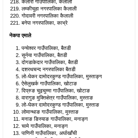
कैलारी गाउँपालिका, कैलाली
नदिइएको प्रतिवेदनमा (पूर्णपाठ)
लम्कीचुहा नगरपालिका कैलाली
गोदावरी नगरपालिका कैलाली
निगमको गरिमाको रक्षा गर्ने संकल्प गर्नुपर्छ : उड्डयनमन्त्री
बनेपा नगरपालिका, काभ्रे
तामाङ
नेकपा एमाले
बेलकोटगढीको चौथो नगरअधिवेसनः नीति तथा कार्यक्रम
पन्चेश्वर गाउँपालिका, बैतडी
सर्वसम्मत पारित
सुर्नया गाउँपालिका, बैतडी
दोगडाकेदार गाउँपालिका, बैतडी
अछाम छाउपडी घटनाबारे राष्ट्रिय सभामा जवाफ दिन
दशरथचन्द नगरपालिका बैतडी
गृहमन्त्रीलाई अध्यक्षको निर्देशन
लो-घेकर दामोदरकुण्ड गाउँपालिका, मुस्ताङ्ग
ऐसेलुखर्क गाउँपालिका, खोटाङ
ट्राफिक प्रहरीबाट कुटिए सर्वसाधारण
दिप्रुङ चुइचुम्मा गाउँपालिका, खोटाङ
वारागुङ मुक्तिक्षेत्र गाउँपालिका, मुस्ताङ
सहकारीसम्बन्धी उजुरी र गुनासो सङ्कलन गरी विश्लेषण
लो-घेकर दामोदरकुण्ड गाउँपालिका, मुस्ताङ
उच्चस्तरीय जाँचबुझ समिति गठन गरिन्छ : प्रधानमन्त्री
लोमान्थाङ गाउँपालिका, मुस्ताङ
मनाङ ङिस्याङ गाउँपालिका, मनाङ्ग
उद्योगको प्रवर्द्धन र विस्तारका लागि प्रदेश सरकारले कानुनी
चामे गाउँपालिका, मनाङ्ग
जटिलतालाई हटाउने: मन्त्री बस्नेत
पाणिनी गाउँपालिका, अर्घाखाँची