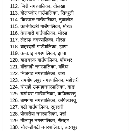
जिरी नगरपालिका, दोलखा
बढ्नुपर्छः मन्त्री तामाङ
गोलञ्जोर गाउँपालिका, सिन्धुली
बोगटीको अभाव महशुस भइरहन्छ : प्रधानमन्त्री
किस्पाङ गाउँपालिका, नुवाकोट
कानेपोखरी गाउँपालिका, मोरङ
गुणस्तरीय काम नहुँदा राज्यलाई अतिरिक्त दायित्व थपियो :
केराबारी गाउँपालिका, मोरङ
लेटाङ नगरपालिका, मोरङ
प्रधानमन्त्री
बाह्रदशी गाउँपालिका, झापा
‘भ्युअर्स’को लोभमा सीमाभन्दा बाहिर गएर समाचार नलेख्नुस्ः
कन्काइ नगरपालिका, झापा
याङवरक गाउँपालिका, पाँचथर
काउन्सिल अध्यक्ष बस्नेत
बाँसगढी नगरपालिका, बर्दिया
निजगढ नगरपालिका, बारा
पर्यटनमन्त्रीद्वारा लुम्बिनीमा अनलाइन टिकट प्रणालीको
रामगोपालपुर नगरपालिका, महोत्तरी
उद्घाटन
घोराही उपमहानगरपालिका, दाङ
यशोधरा गाउँपालिका, कपिलवस्तु
नतिजामूखी काममा ध्यान दिन मातहतका निकायलाई
बाणगंगा नगरपालिका, कपिलवस्तु
पर्यटनमन्त्री तामाङको निर्देशन
गढी गाउँपालिका, सुनसरी
पोखरीया नगरपालिका, पर्सा
सुनकाण्डमा मा‌ओवादी उपाध्यक्ष महरा समातिएः भैरहवाबाट
मौलापुर नगरपालिका, रौतहट
चौदण्डीगढी नगरपालिका, उदयपुर
काठमाडौँ ल्याइयो