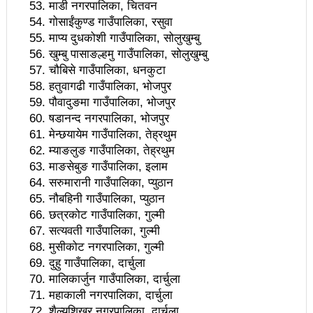
तामाङ
माडी नगरपालिका, चितवन
गोसाईंकुण्ड गाउँपालिका, रसुवा
झापामा माओवादीले १ लाख लिचि र कागतीका विरुवा रोप्ने
माप्य दुधकोशी गाउँपालिका, सोलुखुम्बु
प्राध्यानाध्यापक संघ नेपाल नवलपरासी पश्चिमको अध्यक्षमा
खुम्बु पासाङल्हमु गाउँपालिका, सोलुखुम्बु
चौबिसे गाउँपालिका, धनकुटा
पौडेल
हतुवागढी गाउँपालिका, भोजपुर
पौवादुङमा गाउँपालिका, भोजपुर
पत्रकारितामा काउन्सिलको अनुदानले थपेको इट्टा
षडानन्द नगरपालिका, भोजपुर
पर्यटन क्षेत्रका समस्या समाधान गर्नेछुः मन्त्री तामाङ
मेन्छयायेम गाउँपालिका, तेह्रथुम
म्याङलुङ गाउँपालिका, तेह्रथुम
आज भाषा दिवसः बाग्मतीमा नेवारी र तामाङ सरकारी कामकाजी
माङसेबुङ गाउँपालिका, इलाम
सरुमारानी गाउँपालिका, प्युठान
भाषा लागु
नौबहिनी गाउँपालिका, प्युठान
राजनीतिक अधिकारबिना प्रेस स्वतन्त्रता सम्भव छैनः मन्त्री
छत्रकोट गाउँपालिका, गुल्मी
सत्यवती गाउँपालिका, गुल्मी
शर्मा
मुसीकोट नगरपालिका, गुल्मी
दुहु गाउँपालिका, दार्चुला
इमान्दारिताका साथ जनताकाे सेवा गर्न पालिकाका नेता
मालिकार्जुन गाउँपालिका, दार्चुला
कार्यकर्तालाई मन्त्री तामाङको निर्देशन
महाकाली नगरपालिका, दार्चुला
शैल्यशिखर नगरपालिका, दार्चुला