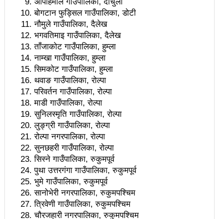
अपिहिमाल गाउँपालिका, दार्चुला
निमार्ण गर्न सकिन्छ: प्रमुख दाहाल
बोगटान फुड्सिल गाउँपालिका, डोटी
भरतपुर महानगरपालिकाको महानगरीय रिङरोड पश्चिम खण्डको
नौमुले गाउँपालिका, दैलेख
भगवतिमाइ गाउँपालिका, दैलेख
उद्घाटन
ताँजाकोट गाउँपालिका, हुम्ला
दर्शन राजनीति र चिन्तनलाई बुझ्ने केही विधिहरु
नाम्खा गाउँपालिका, हुम्ला
सिमकोट गाउँपालिका, हुम्ला
कोटे अल इन वन रिसोर्ट झोरमा लाइभ कन्सर्ट हुने
थवाङ गाउँपालिका, रोल्पा
परिवर्तन गाउँपालिका, रोल्पा
पत्रकार महिलालाई प्रविधिमैत्री पत्रकारिता तालिम सुरु
माडी गाउँपालिका, रोल्पा
म्यागङमा माओवादीको प्रशिक्षण तथा सम्मान कार्यक्रम
सुनिलस्मृति गाउँपालिका, रोल्पा
लुङ्ग्री गाउँपालिका, रोल्पा
यस्तो भयो नुवाकोटमा नवौँ पोस्टबहादुर बोगटी स्मृति दिवस
रोल्पा नगरपालिका, रोल्पा
सुनछहरी गाउँपालिका, रोल्पा
मिस गुरुङको पाँचौ संस्करणको तयारी पुरा
सिस्ने गाउँपालिका, रुकुमपूर्व
भ्रममा नपरौँ सञ्जालका सबै विषय समाचार होइनन्: काउन्सिल
पुथा उत्तरगंगा गाउँपालिका, रुकुमपूर्व
भुमे गाउँपालिका, रुकुमपूर्व
अध्यक्ष बस्नेत
सानोभेरी नगरपालिका, रुकुमपश्चिम
त्रिवेणी गाउँपालिका, रुकुमपश्चिम
संविधान दिवस तीन दिन मनाउने सरकारको निर्णय
चौरजहारी नगरपालिका, रुकुमपश्चिम