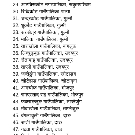
देशभरका ६ हजार ७ सय ४३ वडाबाट माओवादीको विशेष
आठबिसकोट नगरपालिका, रुकुमपश्चिम
रिब्दिकोट गाउँपालिका पाल्पा
अभियान सुरु
चन्द्रकोट गाउँपालिका, गुल्मी
धुर्कोट गाउँपालिका, गुल्मी
सामाजिक न्यायसहितको वैज्ञानिक समाजवाद
रुरुक्षेत्र गाउँपालिका, गुल्मी
राष्ट्रसंघको महासभामा जलवायु परिवर्तनको मुद्दा प्रमुख रूपमा
मालिका गाउँपालिका, गुल्मी
ताराखोला गाउँपालिका, बागलुङ
उठाउँछौँ : प्रधानमन्त्री
लिम्चुङ्बुङ गाउँपालिका, उदयपुर
रौतामाइ गाउँपालिका, उदयपुर
समाजवादी गणतन्त्रका लागि बलियो शक्ति आवश्यकः
ताप्ली गाउँपालिका, उदयपुर
प्रधानमन्त्री
जन्तेढुंगा गाउँपालिका, खोटाङ्ग
खोटेहाङ गाउँपालिका, खोटाङ्ग
यस्तो छ, संसदमा प्रधानमन्त्री-सांसद सवाल जवाफ
आमचोक गाउँपालिका, भोजपुर
रामप्रसाद राइ गाउँपालिका, भोजपुर
देश रूपान्तरणका निम्ति पहिला माओवादी रूपान्तरण गर्नैपर्छ :
फक्ताङलुङ गाउँपालिका, ताप्लेजुंग
प्रधानमन्त्री
मौवाखोला गाउँपालिका, ताप्लेजुङ
बंगलाचुली गाउँपालिका, दाङ
दिम दिम री माओवादी भन्दै सुरु भयो म्यागङमा माओवादीको
राप्ती गाउँपालिका, दाङ
गढवा गाउँपालिका, दाङ
अभियान