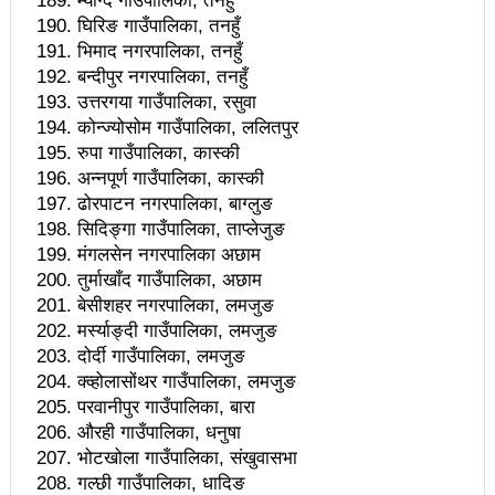
म्याग्दे गाउँपालिका, तनहुँ
प्रधानमन्त्री प्रचण्ड
घिरिङ गाउँपालिका, तनहुँ
भिमाद नगरपालिका, तनहुँ
नेपाल औषधि व्यवसायी संघ, नवलपुरको अध्यक्षमा विष्णु कँडेल
बन्दीपुर नगरपालिका, तनहुँ
उत्तरगया गाउँपालिका, रसुवा
माओवादीको विधान सम्मेलन फागुन पहिलो साता
कोन्ज्योसोम गाउँपालिका, ललितपुर
राप्ती नदि बस दुर्घटनाः मृत्यु हुनेको संख्या १२, आठ जनाको
रुपा गाउँपालिका, कास्की
अन्नपूर्ण गाउँपालिका, कास्की
सनाखत
ढोरपाटन नगरपालिका, बाग्लुङ
सिदिङ्गा गाउँपालिका, ताप्लेजुङ
राप्ती पुलबाट नदिमा बस खस्यो: ५ जनाको मृत्यु
मंगलसेन नगरपालिका अछाम
नुवाकोटमा एमसिए परियोजना लागु भएका क्षेत्रका स्थानीयले
तुर्माखाँद गाउँपालिका, अछाम
बेसीशहर नगरपालिका, लमजुङ
बुझाए प्रजिअलाई ज्ञापनपत्र
मर्स्याङ्दी गाउँपालिका, लमजुङ
अलपत्र गौतम बुद्ध क्रिकेट रङ्गशाला बनाउन तिनै तहका
दोर्दी गाउँपालिका, लमजुङ
क्व्होलासोंथर गाउँपालिका, लमजुङ
सरकारको लगानी
परवानीपुर गाउँपालिका, बारा
औरही गाउँपालिका, धनुषा
यस वर्षको झिल्टुङ क्रस कन्ट्री दौड प्रतियोगिता माघ ६ गते
भोटखोला गाउँपालिका, संखुवासभा
हत्या र बलत्कार आरोपमा पक्राउ रामबहादुर बम्जनलाई भेट्न
गल्छी गाउँपालिका, धादिङ