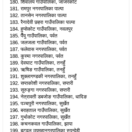
शिवालय गाउँपालिका, जाजरकोट
रामपुर नगरपालिका पाल्पा
१५ दिनमा ३१ वटा युट्युबलगायतका सामाजिक सञ्जाल
तानसेन नगरपालिका पाल्पा
काउन्सिलको कारबाहीमा
रैनादेवी छहरा गाउँपालिका पाल्पा
हुप्सेकोट गाउँपालिका, नवलपुर
साहित्यकार नेपालको मुक्तकसंग्रह ‘मनीषा’ सार्वजनिक
पैँयु गाउँपालिका, पर्वत
जलजला गाउँपालिका, पर्वत
China’s commitment to modernization and deeper
फलेवास नगरपालिका, पर्वत
reform
कुस्मा नगरपालिका, पर्वत
देवघाट गाउँपालिका, तनहुँ
अब सरकारमा जाने होइन, जनतामा जाने र पार्टी सुदृढ गर्नेतिर
ऋषिङ गाउँपालिका, तनहुँ
शुक्लागण्डकी नगरपालिका, तनहुँ
ध्यान दिइनेछ : प्रचण्ड
सप्तकोशी नगरपालिका, सप्तरी
सौर्य एयर दुर्घटनाः ४ जनाको जीवितै उद्दार, १५ जनाको मृत्यु
सुरुङ्गा नगरपालिका, सप्तरी
नेत्रावती डबजोङ गाउँपालिका, धादिङ
सौर्य एयर दुर्घटनाः आफ्नै कर्मचारी लिएर पोखरा जाँदै थियो
पञ्चपुरी नगरपालिका, सुर्खेत
बराहताल गाउँपालिका, सुर्खेत
जहाज
गुर्भाकोट नगरपालिका, सुर्खेत
सौर्य एयरको जहाज दुर्घटनाः २ जनाको शब फेला
कचनकवल गाउँपालिका, झापा
बुटवल उपमहानगरपालिका रुपन्देही