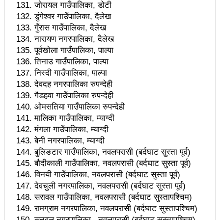
जोरायल गाउँपालिका, डोटी
गृहजिल्लामा दिनभर पर्यटनमन्त्रीको व्यस्तताः जनता भेटघाट र
डुंगेश्वर गाउँपालिका, दैलेख
गुँरास गाउँपालिका, दैलेख
प्रतिबद्धता
नारायण नगरपालिका, दैलेख
पूर्वखोला गाउँपालिका, पाल्पा
नियामक निकायको कमजोरीले सहकारीमा समस्या आयोः मन्त्री
तिनाउ गाउँपालिका, पाल्पा
गिरी
निस्दी गाउँपालिका, पाल्पा
देवदह नगरपालिका रुपन्देही
राष्ट्रिय सभा अध्यक्षमा दाहाल
गैडहवा गाउँपालिका रुपन्देही
ओमसतिया गाउँपालिका रुपन्देही
पत्रकार महिला र खेलाडी महिलाबिच मैत्रीपूर्ण ‘टच रग्बी’ सम्पन्न
मालिका गाउँपालिका, म्याग्दी
नारायणकाजी परराष्ट्रमा, हितबहादुरलाई पर्यटन मन्त्रालय
मंगला गाउँपालिका, म्याग्दी
बेनी नगरपालिका, म्याग्दी
युट्युबरलाई महासङ्घका अध्यक्ष पोख्रेलको सुझावः मर्यादित
बुलिङटार गाउँपालिका, नवलपरासी (बर्दघाट सुस्ता पूर्व)
बौदीकाली गाउँपालिका, नवलपरासी (बर्दघाट सुस्ता पूर्व)
सामग्री सम्प्रेषण गरेर स्थापित हुनुस्
विनयी गाउँपालिका, नवलपरासी (बर्दघाट सुस्ता पूर्व)
नयाँ मन्त्रीले लिए शपथः सबै मन्त्रालयको जिम्मा प्रचण्डलाई नै
देवचुली नगरपालिका, नवलपरासी (बर्दघाट सुस्ता पूर्व)
सरावल गाउँपालिका, नवलपरासी (बर्दघाट सुस्तापश्चिम)
प्रचण्डकै नेतृत्वमा सरकार पुनर्गठनः हितबहादुर, डिपि र पदमले
रामग्राम नगरपालिका, नवलपरासी (बर्दघाट सुस्तापश्चिम)
सुनवल नगरपालिका , नवलपरासी (बर्दघाट सुस्तापश्चिम)