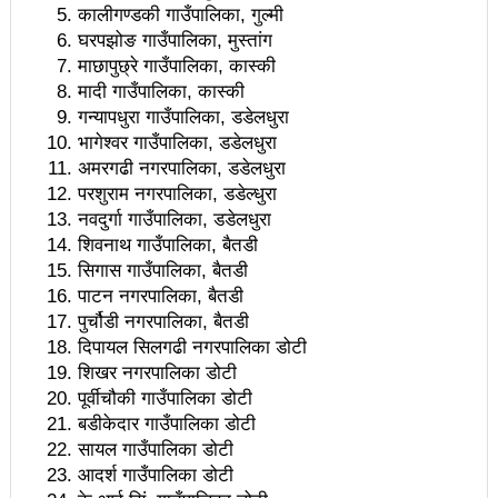
चलचित्र विकास बोर्डका नवनियुक्त सदस्य गणेश सुवेदीलाई
कालीगण्डकी गाउँपालिका, गुल्मी
घरपझोङ गाउँपालिका, मुस्तांग
आइएनएनएफद्वारा सम्मान
माछापुछ्रे गाउँपालिका, कास्की
एनआरएनए बेलायतको अध्यक्षमा जिलिङका पुडासैनी
मादी गाउँपालिका, कास्की
गन्यापधुरा गाउँपालिका, डडेलधुरा
महानगर यातायातले थप्यो १२ वटा विद्युतीय बस
भागेश्वर गाउँपालिका, डडेलधुरा
अमरगढी नगरपालिका, डडेलधुरा
गणेश पण्डितको कवितासङ्ग्रह कालापानी लोकार्पण
परशुराम नगरपालिका, डडेल्धुरा
फोहोरमैला व्यवस्थापन संघ नेपालको अध्यक्षमा नुवाकोटका घिमिरे
नवदुर्गा गाउँपालिका, डडेलधुरा
शिवनाथ गाउँपालिका, बैतडी
निर्वाचित
सिगास गाउँपालिका, बैतडी
पाटन नगरपालिका, बैतडी
कविता – सुख भोग
पुर्चौडी नगरपालिका, बैतडी
समाचार हटाउने अदालतको आदेश र पत्रकार पक्राउ पुर्जीबारे
दिपायल सिलगढी नगरपालिका डोटी
शिखर नगरपालिका डोटी
काउन्सिल सुक्ष्म अध्ययनमा
पूर्वीचौकी गाउँपालिका डोटी
बडीकेदार गाउँपालिका डोटी
लोकतान्त्रिक सहिद सन्तति वृत्ति कोष स्थापनाः सहिदका
सायल गाउँपालिका डोटी
बालबालिकाको शिक्षामा खर्च हुने
आदर्श गाउँपालिका डोटी