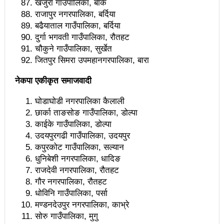
खजुरा गाउँपालिका, बाँके
राजापुर नगरपालिका, बर्दिया
बालमैत्री नगर घोषणामा पालिकाहरु उदासीन, बजेट अपुग भएको
बढैयाताल गाउँपालिका, बर्दिया
गुनासो
दुर्गा भगवती गाउँपालिका, रौतहट
चौकुने गाउँपालिका, सुर्खेत
सेवाघरकी नाइटिङ्गेलः एक्लै हेर्छिन् ११५ जनाको स्वास्थ्य
जितपुर सिमरा उपमहानगरपालिका, बारा
महानगरका सडकमा बालश्रमिक: अन्य जिल्लाबाट आएकाको
नेकपा एकीकृत समाजवादी
तथ्याङ्क नहुँदा व्यवस्थापनमा समस्या
घोडाघोडी नगरपालिका कैलाली
छार्का ताङसोङ गाउँपालिका, डोल्पा
अनाथलाई प्रदेश सरकारको सहयोगः पढाइ खर्चको जोहो
काईके गाउँपालिका, डोल्पा
ज्येष्ठ नागरिकको मन भुलाउने थलोः दिवासेवा केन्द्र
उदयपुरगढी गाउँपालिका, उदयपुर
कपुरकोट गाउँपालिका, सल्यान
श्रमजीवी पत्रकारको अवस्थाः जागिर छ, तलब छैन
धुनिबेशी नगरपालिका, धादिङ
राष्ट्रियतासम्बन्धी प्रचण्डका माग र पूर्तिबारे केही कुरा !
राजदेवी नगरपालिका, रौतहट
गौर नगरपालिका, रौतहट
महानगर प्रमुख दाहालद्धारा मापदण्ड विपरितका अवैध संरचना
धोविनि गाउँपालिका, पर्सा
मण्डनदेउपुर नगरपालिका, काभ्रे
हटाउने कार्यको अनुगमन
सोरु गाउँपालिका, मुगु