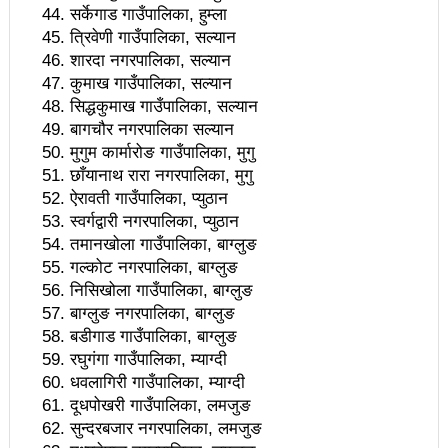
सर्केगाड गाउँपालिका, हुम्ला
प्रेस सेन्टरको महाधिवेसनमा पुरस्कृत हुँदै यी पत्रकार
त्रिवेणी गाउँपालिका, सल्यान
भरतपुरका १ सय २९ सुकुम्बासी घरधुरीलाई लालपूर्जा वितरण
शारदा नगरपालिका, सल्यान
कुमाख गाउँपालिका, सल्यान
हानलाई मजदुर संगठनहरुको ध्यानाकर्षण पत्र, देशैभर
सिद्धकुमाख गाउँपालिका, सल्यान
बागचौर नगरपालिका सल्यान
अभियानात्मक कार्यक्रम
मुगुम कार्मारोङ गाउँपालिका, मुगु
‘महिला अधिकारका निम्ति सदनबाट कानून बनाउन ढिला भयो’
छाँयानाथ रारा नगरपालिका, मुगु
ऐरावती गाउँपालिका, प्युठान
सहिद स्मृति दिवसमा माओवादी बेलकोटगढी नगरद्वारा वैचारिक,
स्वर्गद्वारी नगरपालिका, प्युठान
तमानखोला गाउँपालिका, बाग्लुङ
राजनीतिक कार्यशाला
गल्कोट नगरपालिका, बाग्लुङ
त्रिदेशीय विद्युत ब्यापार सम्झौता नेपालका लागि कोशेढुंगाः
निसिखोला गाउँपालिका, बाग्लुङ
बाग्लुङ नगरपालिका, बाग्लुङ
प्रचण्ड
बडीगाड गाउँपालिका, बाग्लुङ
रघुगंगा गाउँपालिका, म्याग्दी
कविता- म हैन भने
आवश्यकता मिडिया साक्षरताको
धवलागिरी गाउँपालिका, म्याग्दी
३ महिनामा प्रेस स्वतन्त्रता हननका १३ घटना
दूधपोखरी गाउँपालिका, लमजुङ
सुन्दरबजार नगरपालिका, लमजुङ
काउन्सिलद्वारा ४ वटा सञ्चार माध्यमको कालोसूची फुकुवा, ३