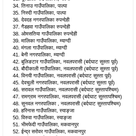
तिनाउ गाउँपालिका, पाल्पा
भ्रामक र तथ्यहीन सूचना देशलाई घातक: अध्यक्ष बस्नेत
निस्दी गाउँपालिका, पाल्पा
देवदह नगरपालिका रुपन्देही
काउन्सिलद्वारा परराष्ट्र मामिला विटमा रिपोर्टिङ गरिरहेका
गैडहवा गाउँपालिका रुपन्देही
सञ्चारकर्मीसँग छलफल
ओमसतिया गाउँपालिका रुपन्देही
मालिका गाउँपालिका, म्याग्दी
सामाजिक सञ्जाल व्यवस्थित गर्न बलियो पत्रकारिता हुनैपर्छः
मंगला गाउँपालिका, म्याग्दी
बेनी नगरपालिका, म्याग्दी
सरोकारवाला
बुलिङटार गाउँपालिका, नवलपरासी (बर्दघाट सुस्ता पूर्व)
नेपाल अभौतिक सांस्कृतिक सम्पदाको दृष्टिले धनी छः मन्त्री
बौदीकाली गाउँपालिका, नवलपरासी (बर्दघाट सुस्ता पूर्व)
विनयी गाउँपालिका, नवलपरासी (बर्दघाट सुस्ता पूर्व)
तामाङ
देवचुली नगरपालिका, नवलपरासी (बर्दघाट सुस्ता पूर्व)
सरावल गाउँपालिका, नवलपरासी (बर्दघाट सुस्तापश्चिम)
पत्रकारिता झारा टार्ने हुनुहुँदैन, परिणाममुखी हुनुपर्छः अध्यक्ष
रामग्राम नगरपालिका, नवलपरासी (बर्दघाट सुस्तापश्चिम)
बस्नेत
सुनवल नगरपालिका , नवलपरासी (बर्दघाट सुस्तापश्चिम)
हरिनास गाउँपालिका, स्याङ्जा
बजेट फेसबुकमा हुँदैन, रातो किताबमा आउँछः मन्त्री तामाङ
विरुवा गाउँपालिका, स्याङ्जा
१६ लाख पर्यटन भित्र्याउने सरकारको लक्ष्य पूरा हुन्छः मन्त्री
भीमफेदी गाउँपालिका, मकवानपुर
ईन्द्र सरोवर गाउँपालिका, मकवानपुर