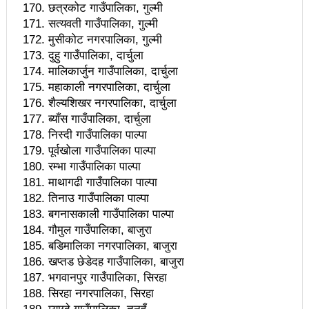
अधिकारी विजयी
छत्रकोट गाउँपालिका, गुल्मी
सत्यवती गाउँपालिका, गुल्मी
राष्ट्रिय सभा निर्वाचनः गण्डकी प्रदेशबाट मनरुपा विजयी
मुसीकोट नगरपालिका, गुल्मी
दुहु गाउँपालिका, दार्चुला
सकियो राष्ट्रिय सभा चुनावः आजै नतिजा आउने
मालिकार्जुन गाउँपालिका, दार्चुला
रेल विभागले रेल मार्गबारे स्थलगत अध्ययन गर्ने
महाकाली नगरपालिका, दार्चुला
शैल्यशिखर नगरपालिका, दार्चुला
राष्ट्रपति रनिङ शिल्डमा पदक विजेता ८३ खेलाडी विद्यार्थी
ब्याँस गाउँपालिका, दार्चुला
निस्दी गाउँपालिका पाल्पा
पुरस्कृत
पूर्वखोला गाउँपालिका पाल्पा
भौतिक पूर्वाधारको बीमा गर्ने व्यवस्था गर्छौंः प्रधानमन्त्री
रम्भा गाउँपालिका पाल्पा
माथागढी गाउँपालिका पाल्पा
टुँडिखेलमा भागदौड हुँदा १६ जना घाइते
तिनाउ गाउँपालिका पाल्पा
बगनासकाली गाउँपालिका पाल्पा
माओवादीमा बेलकोटगढी ५ को अध्यक्ष पूर्ण भूर्तेल
गौमुल गाउँपालिका, बाजुरा
एमालेका केन्द्रीय सदस्य माओ‌वादीमा आए
बडिमालिका नगरपालिका, बाजुरा
खप्तड छेडेदह गाउँपालिका, बाजुरा
नुवाकोटमा जुधाइयो ३८ हल गोरु
भगवानपुर गाउँपालिका, सिरहा
सिरहा नगरपालिका, सिरहा
चौबीसै घण्टा समान रूपमा खानेपानी उपलब्ध गराउनुस्ः