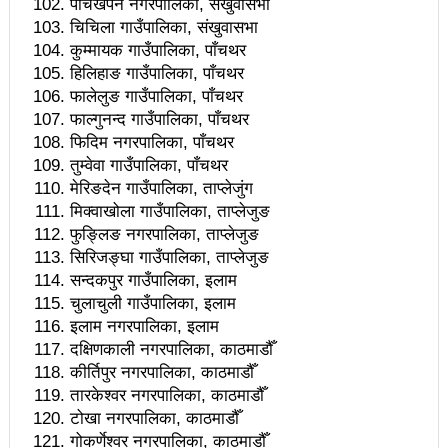
चितवनको माडीमा सम्पन्न मैयादेवि महिला क्रिकेट सिरिजको
पाँचखपन नगरपालिका, संखुवासभा
चिचिला गाउँपालिका, संखुवासभा
उपाधि नवलपरासीलाई
कुम्मायक गाउँपालिका, पाँचथर
हिलिहाङ गाउँपालिका, पाँचथर
चौथो सुनवल महोत्सव भोलिदेखि सुरु हुँदै
फालेलुङ गाउँपालिका, पाँचथर
प्रमुख प्रशासकीय अधिकृतको सरुवा रोक्न पालिका
फाल्गुनन्द गाउँपालिका, पाँचथर
फिदिम नगरपालिका, पाँचथर
अध्यक्षसहित कर्मचारीको आन्दोलन
तुम्वेवा गाउँपालिका, पाँचथर
मेरिङदेन गाउँपालिका, ताप्लेजुंग
नेत्रहीन टी–२० विश्वकप क्रिकेटमा नेपालले
मिक्वाखोला गाउँपालिका, ताप्लेजुङ
अफगानिस्तानलाई हरायो
फुङ्लिङ नगरपालिका, ताप्लेजुङ
सिरिजङ्घा गाउँपालिका, ताप्लेजुङ
मानव तस्करीको अभियोगमा पक्राउ परेका कोशी प्रदेशका
सन्दकपुर गाउँपालिका, इलाम
चुलाचुली गाउँपालिका, इलाम
पूर्वमन्त्री अधिकारीविरुद्ध मुद्दा नचल्ने
इलाम नगरपालिका, इलाम
आगामी चुनावमा भाग लिने नेत्रविक्रम चन्दको संकेत
दक्षिणकाली नगरपालिका, काठमाडौँ
कीर्तिपुर नगरपालिका, काठमाडौँ
२८५ कैदीबन्दीलाई जेलबाहिर बस्ने सुविधा
तारकेश्वर नगरपालिका, काठमाडौँ
टोखा नगरपालिका, काठमाडौँ
अब धरहरा चढ्न पैसा, पार्किङ शुल्क पनि लाग्ने
गोकर्णेश्वर नगरपालिका, काठमाडौँ