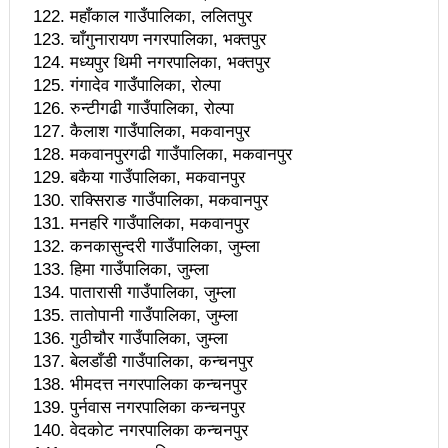
सडक फोहोर गरेको भन्दै एमालेलाई महानगरको १ लाख जरिवाना
महाँकाल गाउँपालिका, ललितपुर
चाँगुनारायण नगरपालिका, भक्तपुर
भरतपुर महानगरपालिकाद्धारा तीन पाङ्ग्रे अटोको रुट परमिट
मध्यपुर थिमी नगरपालिका, भक्तपुर
गंगादेव गाउँपालिका, रोल्पा
दिन सुरु
रुन्टीगढी गाउँपालिका, रोल्पा
नेकपा बहुमतको नवौं महाधिवेशन माघ ४ गतेदेखि काठमाडौँमा
कैलाश गाउँपालिका, मकवानपुर
मकवानपुरगढी गाउँपालिका, मकवानपुर
राजश्व संकलनमा करिब १७ प्रतशितले वृद्धि
बकैया गाउँपालिका, मकवानपुर
राक्सिराङ गाउँपालिका, मकवानपुर
टिकट नपाउँदा १४ सय श्रमिक कोरिया उड्न पाएनन्
मनहरि गाउँपालिका, मकवानपुर
कीर्तिपुरलाई नेपालकै नमूना नगर बनाउने मेरो योजना छ-
कनकासुन्दरी गाउँपालिका, जुम्ला
हिमा गाउँपालिका, जुम्ला
प्रा.डा.शिवशरण महर्जन, मेयरका उम्मेदवार, कीर्तिपुर नगरपालिका
पातारासी गाउँपालिका, जुम्ला
तातोपानी गाउँपालिका, जुम्ला
उपनिर्वाचन: ३१ जनाको उम्मेदवारी फिर्ता, रुकुमपूर्वमा काँग्रेस
गुठीचौर गाउँपालिका, जुम्ला
एमाले गठबन्धनका उम्मेदवारको समर्थन माओवादीलाई
बेलडाँडी गाउँपालिका, कन्चनपुर
भीमदत्त नगरपालिका कन्चनपुर
आज उम्मेदवारको अन्तिम नामावली प्रकाशन हुँदै
पुर्नवास नगरपालिका कन्चनपुर
संस्थागत क्षमता मुल्याङ्ककनमा ककनी गाउँपालिका जिल्लामै
वेदकोट नगरपालिका कन्चनपुर