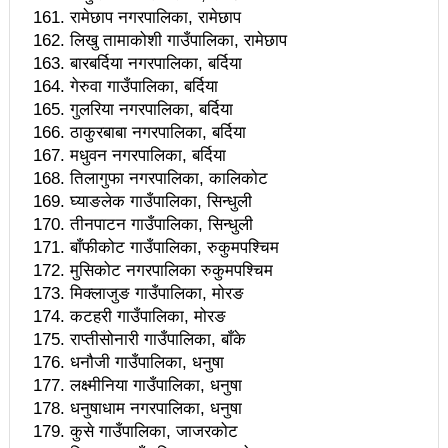
रामेछाप नगरपालिका, रामेछाप
भरतपुर महानगर युवा संजालको फुटसल : पुरुषतर्फ वडा नं. ५ र
लिखु तामाकोशी गाउँपालिका, रामेछाप
बारबर्दिया नगरपालिका, बर्दिया
महिलातर्फ २३ विजयी
गेरुवा गाउँपालिका, बर्दिया
Public governance training class for sister cities
गुलरिया नगरपालिका, बर्दिया
ठाकुरबाबा नगरपालिका, बर्दिया
in Indian Ocean Rim countries was successfully
मधुवन नगरपालिका, बर्दिया
तिलागुफा नगरपालिका, कालिकोट
launched in Kunming
घ्याङलेक गाउँपालिका, सिन्धुली
रसुवा उडेको हेलिकप्टर दुर्घटनाः ५ जनाको मृत्यु
तीनपाटन गाउँपालिका, सिन्धुली
बाँफीकोट गाउँपालिका, रुकुमपश्चिम
दारी ग्याङ फुटसल प्रतियोगिताको टिम दर्ता फारम खुल्यो
मुसिकोट नगरपालिका रुकुमपश्चिम
मिक्लाजुङ गाउँपालिका, मोरङ
चेपिण्डे खोलाले बगाएर ६ वर्षीय बालकको मृत्यु
कटहरी गाउँपालिका, मोरङ
नेपालको आर्थिक सामाजिक विकास नै चीनको उत्कट चाहना
राप्तीसोनारी गाउँपालिका, बाँके
धनौजी गाउँपालिका, धनुषा
होः राजदूत छन सोङ
लक्ष्मीनिया गाउँपालिका, धनुषा
संघीयताका अवसर र उपलब्धीको सदुपयोग गर्नुपर्नेमा वक्ताहरुको
धनुषाधाम नगरपालिका, धनुषा
कुसे गाउँपालिका, जाजरकोट
जोड