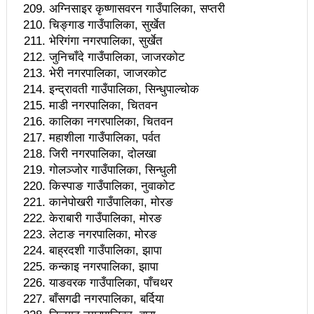
अग्निसाइर कृष्णासवरन गाउँपालिका, सप्तरी
सिआइबी पुगिन् पूर्वराज्यमन्त्री लामा
चिङ्गाड गाउँपालिका, सुर्खेत
भेरिगंगा नगरपालिका, सुर्खेत
श्रमिकहरूलाई आर्थिक भार थप्ने मन्त्रालयको निर्णय कार्यान्वयन
जुनिचाँदे गाउँपालिका, जाजरकोट
नगर्नुस्ः प्रधानमन्त्री
भेरी नगरपालिका, जाजरकोट
इन्द्रावती गाउँपालिका, सिन्धुपाल्चोक
हेडक्वाटर वरिपरिकालाई प्रचण्डको सम्बोधन – सरि कमरेडहरु !
माडी नगरपालिका, चितवन
कालिका नगरपालिका, चितवन
प्रधानमन्त्रीका मुख्य सल्लाहकारको राजीनामा स्वीकृत
महाशीला गाउँपालिका, पर्वत
माओवादीमा बेलकोटगढी ६ को नेतृत्व श्यामबहादुर थिङलाई
जिरी नगरपालिका, दोलखा
गोलञ्जोर गाउँपालिका, सिन्धुली
तथ्याङ्कले भन्छः स्तनपान गराउने आमाको दर घट्यो
किस्पाङ गाउँपालिका, नुवाकोट
कानेपोखरी गाउँपालिका, मोरङ
म्यागङमा माओवादीको ४ महिने अभियान सम्पन्न
केराबारी गाउँपालिका, मोरङ
बालकुमारी घटनामा ७३ जना पक्राउ, दुई जनाको मृत्यु सात
लेटाङ नगरपालिका, मोरङ
बाह्रदशी गाउँपालिका, झापा
जना घाइते
कन्काइ नगरपालिका, झापा
याङवरक गाउँपालिका, पाँचथर
प्रेस काउन्सिल ऐन संसोधन हुनुपर्छः अध्यक्ष बस्नेत
बाँसगढी नगरपालिका, बर्दिया
बलात्कारको आरोपमा क्रिकेटर लामिछाने दोषी ठहर