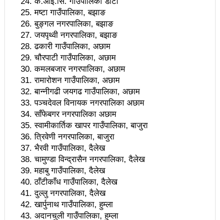
के.आई.सिं. गाउँपालिका डोटी
महिनावारी स्वच्छताका लागि ३९२ साइकल यात्रीको
मष्टा गाउँपालिका, बझाङ
सचेतनामूलक र्‍याली
बुङ्गल नगरपालिका, बझाङ
जयपृथ्वी नगरपालिका, बझाङ
नवलपरासी काठमाडौँ सम्पर्क समन्वय समितिको अध्यक्षमा
ढकारी गाउँपालिका, अछाम
चौरपाटी गाउँपालिका, अछाम
विश्वकर्मा
कमलबजार नगरपालिका, अछाम
राजावादीको आन्दोलनः आगलागीमा पत्रकारको मृत्यु
रामारोशन गाउँपालिका, अछाम
बान्नीगढी जयगढ गाउँपालिका, अछाम
कर्फ्यु लागे पनि तीनकुने क्षेत्र अझै अशान्तः सडकमा सेना
पञ्चदेवल विनायक नगरपालिका अछाम
साँफेबगर नगरपालिका अछाम
परिचालन
स्वामीकार्तिक खापर गाउँपालिका, बाजुरा
राजावादीको प्रदर्शन थप उग्रः केही स्थानमा कर्फ्यु आदेश
त्रिवेणी नगरपालिका, बाजुरा
भैरवी गाउँपालिका, दैलेख
काठमाडौँमा माओवादीको नेतृत्वमा विशाल जनप्रदर्शन
चामुण्डा विन्द्रासैन नगरपालिका, दैलेख
महाबु गाउँपालिका, दैलेख
राजावादी र प्रहरीबिच झडपः तीनकुने-वानेश्वर क्षेत्र तनावग्रस्त
ठाँटीकाँध गाउँपालिका, दैलेख
लव प्याकुरेलद्वारा निर्देशित वृत्तचित्र ‘गर्ल्स रिराइटिङ डेस्टीनी’
दुल्लु नगरपालिका, दैलेख
खार्पुनाथ गाउँपालिका, हुम्ला
लाई अडियन्स च्वाइस अवार्ड
अदानचुली गाउँपालिका, हुम्ला