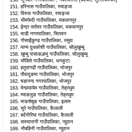
आजै शपथ लिँदै
हरिनास गाउँपालिका, स्याङ्जा
राजधानीमा पाँच नेपाली चलचित्रकर्मी सम्मानितः आइएनएफको
विरुवा गाउँपालिका, स्याङ्जा
भीमफेदी गाउँपालिका, मकवानपुर
अध्यक्षमा प्याकुरेल निर्वाचित
ईन्द्र सरोवर गाउँपालिका, मकवानपुर
माडी नगरपालिका, चितवन
यी हुन् भरतपुरका प्रमुख पर्यटकीय गन्तव्यहरु
गोसाईंकुण्ड गाउँपालिका, रसुवा
अधिकारको लागि ६० लाख दलित एकजुट बन्नु पर्छः वक्ताहरु
माप्य दुधकोशी गाउँपालिका, सोलुखुम्बु
खुम्बु पासाङल्हमु गाउँपालिका, सोलुखुम्बु
वर्तमानमा संघर्षका मोर्चा र निशानाबारे सही नीति !
चौबिसे गाउँपालिका, धनकुटा
हतुवागढी गाउँपालिका, भोजपुर
आयोजनामै नभएको मोटरबाटोबारे भ्रामक समाचार लेखिएको
पौवादुङमा गाउँपालिका, भोजपुर
भन्दै ककनी गाउँपालिकाको आपत्ति
षडानन्द नगरपालिका, भोजपुर
मेन्छयायेम गाउँपालिका, तेह्रथुम
हजारौं मिटरब्याजपीडित किसानले न्याय पाएका छन्, लाखौंले
म्याङलुङ गाउँपालिका, तेह्रथुम
न्याय पाउँदैछन् : प्रधानमन्त्री प्रचण्ड
माङसेबुङ गाउँपालिका, इलाम
चुरे गाउँपालिका, कैलाली
जनपक्षीय पत्रकारिता र प्रेस सेन्टर
बर्दगोरिया गाउँपालिका, कैलाली
सरुमारानी गाउँपालिका, प्युठान
राष्ट्रिय सभा निर्वाचनः वाग्मतीमा माओवादीका श्रीकृष्ण
नौबहिनी गाउँपालिका, प्युठान