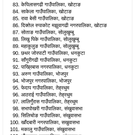
केपिलासगढी गाउँपालिका, खोटाङ
उपनिर्वाचन २०८१: एमालेभन्दा माओवादी प्रभावशाली
साकेला गाउँपालिका, खोटाङ
रावा बेसी गाउँपालिका, खोटाङ
ककनी २ मा माओवादी विजयी
दिक्तेल रुपाकोट मझुवागढी नगरपालिका, खोटाङ
सोताङ गाउँपालिका, सोलुखुम्बु
ककनी २ मा खस्यो ६८ प्रतिशतभन्दा बढी मत: गणना आजै हुने
लिखु पिके गाउँपालिका, सोलुखुम्बु
उपचुनाव सकियो: ६२ प्रतिशतभन्दा बढी मत खसेको अनुमान
महाकुलुङ गाउँपालिका, सोलुखुम्बु
छथर जोरपाटी गाउँपालिका, धनकुटा
पालिका उपचुनाव: ४१ पदका लागि मतदान शुरु
साँगुरीगढी गाउँपालिका, धनकुटा
पाख्रिबास नगरपालिका, धनकुटा
भरतपुुरमा सार्वजनिक सुनुवाई, गुनासो नआउने गरी काम गर्न
अरुण गाउँपालिका, भोजपुर
मेयर दाहालको निर्देशन
भोजपुर नगरपालिका, भोजपुर
फेदाप गाउँपालिका, तेह्रथुम
उपनिर्वाचन सुशासनका पक्षमा र भ्रष्टाचारका विरुद्ध मत जाहेर
आठराई गाउँपालिका, तेह्रथुम
लालिगुँरास गाउँपालिका, तेह्रथुम
गर्ने महत्वपूर्ण अवसर: प्रचण्ड
सभापोखरी गाउँपालिका, संखुवासभा
सुरु भयो चौथो सुनवल महोत्सव: उद्योगमैत्री वातावरण बनाउन
सिलिचोङ गाउँपालिका, संखुवासभा
खाँदबारी नगरपालिका, स‌खुवासभा
लागि पर्ने मन्त्री कलवारको भनाइ
मकालु गाउँपालिका, संखुवासभा