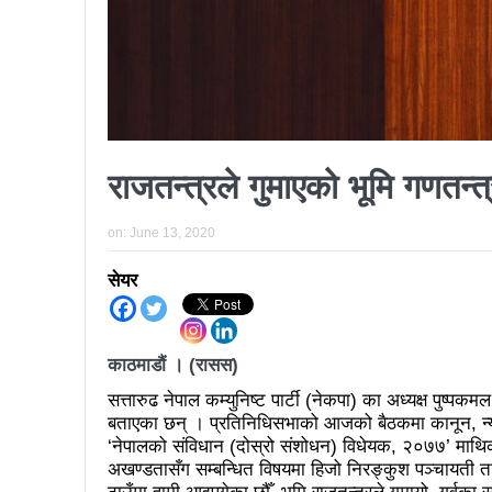
कर्फ्यु लागे पनि तीनकुने क्षेत्र
काठमाडौँमा माओवादीको नेतृत्वमा 
लव प्याकुरेलद्वारा निर्देशित वृत्तच
भरतपुरका १ सय २९ सुकुम्बासी घर
‘महिला अधिकारका निम्ति सदनबा
राजतन्त्रले गुमाएको भूमि गणतन्त्र
त्रिदेशीय विद्युत ब्यापार सम्झौता 
on:
June 13, 2020
३ महिनामा प्रेस स्वतन्त्रता ह
सेयर
इन्द्रेश्वर युवा समाजद्वारा बेलकोट
सकियो चितवन महोत्सव : ५ लाख
काठमाडौं । (रासस)
टोखामा कर्जा सदुपयोगिता सम्बन्धी
सत्तारुढ नेपाल कम्युनिष्ट पार्टी (नेकपा) का अध्यक्ष पुष्पक
भोलि चितवनमा माओवादीको विशाल स
बताएका छन् । प्रतिनिधिसभाको आजको बैठकमा कानून, न्याय 
‘नेपालको संविधान (दोस्रो संशोधन) विधेयक, २०७७’ माथिको
ककनी २ मा खस्यो ६८ प्रतिशतभन्
अखण्डतासँग सम्बन्धित विषयमा हिजो निरङ्कुश पञ्चायती ताना