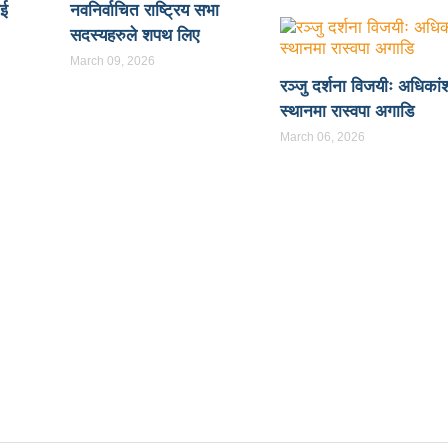
ाई
नवनिर्वाचित राष्ट्रिय सभा
ो दृष्टिले धनी छः मन्त्री तामाङ
पत्रकारिता झारा टार्ने हुनुहुँदैन, परिण
सदस्यहरुले शपथ लिए
March 09, 2026
बमा आउँछः मन्त्री तामाङ
१६ लाख पर्यटन भित्र्याउने सरकारको लक्ष्य पूर
रञ्जु दर्शना विजयीः अधिकां
कागतीका विरुवा रोप्ने
प्राध्यानाध्यापक संघ नेपाल नवलपरासी पश्चिमक
स्थानमा रास्वपा अगाडि
March 06, 2026
नले थपेको इट्टा
पर्यटन क्षेत्रका समस्या समाधान गर्नेछुः मन्त्री तामाङ
 र तामाङ सरकारी कामकाजी भाषा लागु
राजनीतिक अधिकारबिना प्रेस स्वत
र्न पालिकाका नेता कार्यकर्तालाई मन्त्री तामाङको निर्देशन
 बढाउन आवश्यक नीति, कानुन बनाउने काम भइरहेको छः मन्त्री शर्मा
स्थानको सञ्चालक सदस्यमा नियुक्त
उल्लु संरक्षक राजु आचार्यलाई बेलाय
यबारे मन्त्रालयद्वारा सुझाव संकलन
नेपाललाई सूचना प्रविधिको अन्तर्राष्
क्षेत्रसँग सहकार्य गरी नीतिगत सुधार गर्ने छौँ: मन्त्री तामाङ
्ती क्षेत्र उपभोक्ता समितिलाई नै बाइपास, काग्रेसले बुझायो प्रजिअलाई ज्ञापनप