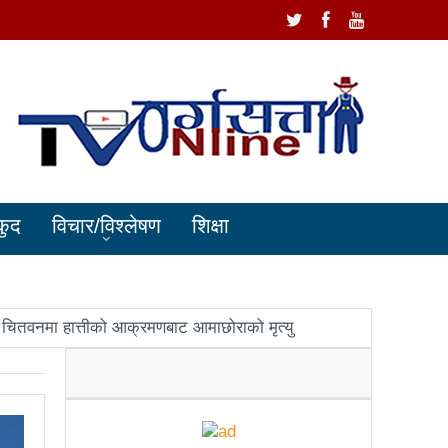
कुद
विचार/विश्लेषण
शिक्षा
चितवनमा हात्तीको आक्रमणबाट आमाछोराको मृत्यु
धानमन्त्री ओलीलाई पितृशोक
ोले