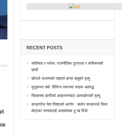
्थानमा कर्फ्यु आदेश
 तनावग्रस्त
महाधिवेसनमा पुरस्कृत हुँदै यी पत्रकार
र, देशैभर अभियानात्मक कार्यक्रम
गरद्वारा वैचारिक, राजनीतिक कार्यशाला
RECENT POSTS
या साक्षरताको
संघीयता र मधेसः राजनीतिक दुराग्रह र कमिसनको
mail
छायाँ
वा, ३ वटा सूचीकरणबाट हटे
छोराले फलामको पाइपले हान्दा बाबुको मृत्यु
िगत विद्युतिकरणको ब्रेकथ्रु
मुलुकभर वर्षाः विभिन्न स्थानमा सडक अवरुद्ध
ुई जना घाइते
चितवनमा हात्तीको आक्रमणबाट आमाछोराको मृत्यु
काङ्ग्रेस नेता मिश्रको आरोप : बालेन सरकारले सिमा
बिद्यार्थीलाई चलचित्र सिकाउँदै बागमती प्रदेश सरकार
क्षेत्रका जनतालाई अनावश्यक दु:ख दियो
ेको
 प्रभावशाली
ककनी २ मा माओवादी विजयी
लिक
 मत खसेको अनुमान