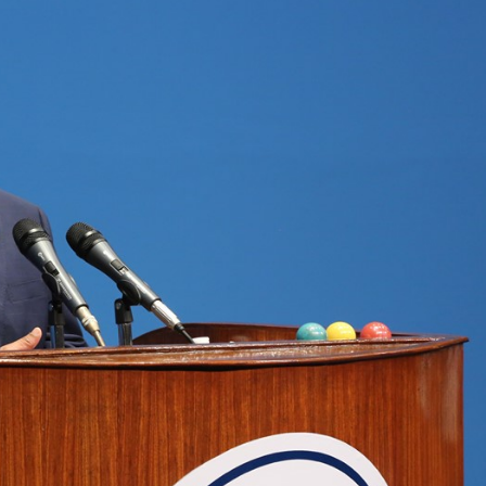
 प्रतिशत मत खस्यो, काठमाडौँसहित केही स्थानमा रातीदेखि नै गणना सुरु हु
गणतन्त्रात्मक प्रणालीलाई अझ सुदृढ बनाएको छः प्रचण्ड
छिटफुटबाहेक 
नः देशैभर मतदान जारी
बैतडीमा जन्तिबस दुर्घटनाः १३ जनाको मृत्यु
्न गर्‍यो वार्षिकोत्सव
हितेन्द्रदेव शाक्यलाई पद छाड्नुपर्ने नैतिक दबा
काल
सहनशीलताको ब्रेक
राममाया च्यामिनीसँग दशरथ चन्दको अनु
त सदस्य गणेश सुवेदीलाई आइएनएनएफद्वारा सम्मान
एनआरएनए बेलायतको 
िद्युतीय बस
गणेश पण्डितको कवितासङ्ग्रह कालापानी लोकार्पण
 अध्यक्षमा नुवाकोटका घिमिरे निर्वाचित
कविता – सुख भोग
्रकार पक्राउ पुर्जीबारे काउन्सिल सुक्ष्म अध्ययनमा
कोष स्थापनाः सहिदका बालबालिकाको शिक्षामा खर्च हुने
महिनावारी स्वच
 समितिको अध्यक्षमा विश्वकर्मा
राजावादीको आन्दोलनः आगलागीमा पत्रक