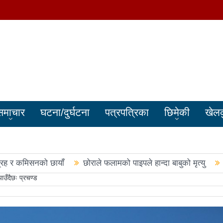
समाचार
घटना/दुर्घटना
पत्रपत्रिका
छिमेकी
खेल
्रह र कमिसनको छायाँ
छोराले फलामको पाइपले हान्दा बाबुको मृत्यु
याउँदैछः प्रचण्ड
बालेन सरकारले सिमा क्षेत्रका जनतालाई अनावश्यक दु:ख दियो
पूर्वप्र
हरुले शपथ लिए
चार स्थानमा रास्वपा विजयीः काँग्रेस र नेकपाले खाता ख
नमा रास्वपा अगाडि