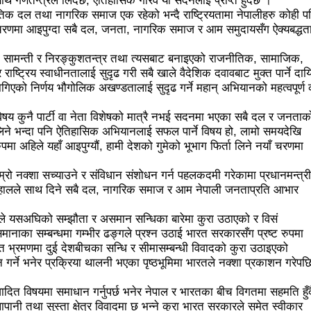
 साथ गणतन्त्रले लिँदैछ, ऐतिहासिक गौरव यो सदनलाई प्राप्त हुँदैछ ।”
 मतदान शुरु
भरतपुुरमा सार्वजनिक सुनुवाई, गुनासो नआउने गरी काम गर्
नीतिक दल तथा नागरिक समाज एक रहेको भन्दै राष्ट्रियतामा नेपालीहरु कोही प
 चरणमा आइपुग्दा सबै दल, जनता, नागरिक समाज र आम समुदायसँग ऐक्यबद्धत
्टाचारका विरुद्ध मत जाहेर गर्ने महत्वपूर्ण अवसर: प्रचण्ड
 सामन्ती र निरङ्कुशतन्त्र तथा त्यसबाट बनाइएको राजनीतिक, सामाजिक,
्योगमैत्री वातावरण बनाउन लागि पर्ने मन्त्री कलवारको भनाइ
 राष्ट्रिय स्वाधीनतालाई सुदृढ गरी सबै खाले वैदेशिक दवावबाट मुक्त पार्ने दायि
वि महिला क्रिकेट सिरिजको उपाधि नवलपरासीलाई
चौथो सुनवल महोत्सव भो
न लागिएको निर्णय भौगोलिक अखण्डतालाई सुदृढ गर्ने महान् अभियानको महत्वपूर्ण
ा रोक्न पालिका अध्यक्षसहित कर्मचारीको आन्दोलन
नेत्रहीन टी–२० 
विषय कुनै पार्टी वा नेता विशेषको मात्रै नभई सदनमा भएका सबै दल र जनताक
ने भन्दा पनि ऐतिहासिक अभियानलाई सफल पार्ने विषय हो, लामो समयदेखि
का कोशी प्रदेशका पूर्वमन्त्री अधिकारीविरुद्ध मुद्दा नचल्ने
आगामी चु
मा अहिले यहाँ आइपुग्यौं, हामी देशको गुमेको भूभाग फिर्ता लिने नयाँ चरणमा
 सुविधा
अब धरहरा चढ्न पैसा, पार्किङ शुल्क पनि लाग्ने
सडक फोहो
्रो नक्शा सच्याउने र संविधान संशोधन गर्न पहलकदमी गरेकामा प्रधानमन्त्री
ष दाहालले साथ दिने सबै दल, नागरिक समाज र आम नेपाली जनताप्रति आभार
ाङ्ग्रे अटोको रुट परमिट दिन सुरु
नेकपा बहुमतको नवौं महाधिवेशन म
ले वृद्धि
टिकट नपाउँदा १४ सय श्रमिक कोरिया उड्न पाएनन्
बैले यसअघिको सम्झौता र असमान सन्धिका बारेमा कुरा उठाएको र विसं
ानाका सम्बन्धमा गम्भीर ढङ्गले प्रश्न उठाई भारत सरकारसँग प्रष्ट रुपमा
बनाउने मेरो योजना छ-प्रा.डा.शिवशरण महर्जन, मेयरका उम्मेदवार, कीर्तिपुर
 भ्रमणमा दुई देशबीचका सन्धि र सीमासम्बन्धी विवादको कुरा उठाइएको
गर्ने भनेर प्रक्रिया थालनी भएका पृष्ठभूमिमा भारतले नक्शा प्रकाशन गरेपछ
फिर्ता, रुकुमपूर्वमा काँग्रेस एमाले गठबन्धनका उम्मेदवारको समर्थन माओवादी
िवादित विषयमा समाधान गर्नुपर्छ भनेर नेपाल र भारतका बीच विगतमा सहमति हुँद
कनी गाउँपालिका जिल्लामै उत्कृष्ट
संविधानसभाबाट संविधान बनाउने मुद्दा 
ापानी तथा सुस्ता क्षेत्र विवादमा छ भन्ने कुरा भारत सरकारले समेत स्वीकार