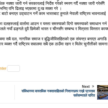
क नक्शा जारी गर्न सरकारलाई निर्देश गरेको स्मरण गर्दै नक्शा जारी गरेसँगै
रम
पब्लिक स्पिच नेपालको विजेता बने दैलेखका दिल बहादुर
 भनिए पनि ढिलाइ भएकामा दुःख व्यक्त गरे ।
 जनताको खबरदारी आवश्यकः प्रचण्ड
माओवादीमा जनपरिचालनका कार्यक
 बाटो बनाएर उद्घाटन गर्ने काम भारतबाट हुनाले नेपाली राष्ट्रिय भावनालाई
।
ेस्टिनी’ को विशेष प्रदर्शनी
दुईपिपलमा बुधबार रोपाइ जात्राः कलाकारको
ँका दलहरुलाई वार्तामा आउन र यस्ता समस्याको दिगो समस्याको समाधान गर्न
लले नयाँ ढङ्गले दुवै छिमेकी भारत र चीनसँग सम्बन्ध र मित्रता विस्तार काय
सल : पुरुषतर्फ वडा नं. ५ र महिलातर्फ २३ विजयी
्वमा सबै दल, नागरिक समाज र बुद्धिजीविसहितको एक संयन्त्र बनाएर अगाडि
 class for sister cities in Indian Ocean Rim countries was s
व्यक्त गर्दै राष्ट्रिय सवालमा सबै एक ठाउँमा रहन र मिलेर चुनौतीको सामना 
 जनाको मृत्यु
दारी ग्याङ फुटसल प्रतियोगिताको टिम दर्ता फारम खुल्यो
 नै चीनको उत्कट चाहना होः राजदूत छन सोङ
संघीयताका अवसर र उपल
का सामाजिक सञ्जाल काउन्सिलको कारबाहीमा
साहित्यकार नेपालको मु
nter
ernization and deeper reform
अब सरकारमा जाने होइन, जनतामा ज
Next
ै उद्दार, १५ जनाको मृत्यु
सौर्य एयर दुर्घटनाः आफ्नै कर्मचारी लिएर पो
संविधानमा वास्तविक नक्सासहितको निशानछाप राख्ने प्रस्ताव
सर्वसम्मतले पारित
नाको शब फेला
बागमती सरकारमा माओवादीका शालिकरामका १८ महिनाः
श्व संकलन चार गुणाले बढी
कृषि क्रान्तिको ‘किम्ताङ मोडल’
चिनिय