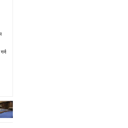
्रमको तयारीः तीन आयोगको बैठक सकियो
 व्यवस्थापनमा जनप्रतिनिधि
म
uccessfully launched in Kunming
गर्न
चेपिण्डे खोलाले बगाएर ६ वर्षीय बालकको मृत्यु
ब्धीको सदुपयोग गर्नुपर्नेमा वक्ताहरुको जोड
क्तकसंग्रह ‘मनीषा’ सार्वजनिक
ाने र पार्टी सुदृढ गर्नेतिर ध्यान दिइनेछ : प्रचण्ड
खरा जाँदै थियो जहाज
 यस्तो भयो काम
कविता – नानाथरी कुरा
ाँ कम्युनिस्ट पार्टीको थर्ड प्लेनम बैठक सुरु