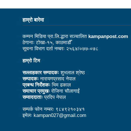
ककनीमा अन्तर्राष्ट्रिय प्रदर्शनी 
जाजरकोट र रुकुमपश्चिमका भूकम्प
हाम्राे बारेमा
कविताः वैशाख
खुला हाप्किडो
राष्ट्रियस्तरको हाप्किडो प्रतिय
कम्पन मिडिया प्रा.लि.द्धारा सञ्चालित
kampanpost.com
ठेगानाः टोखा-१५, काठमाडौँ
बोगटीको अभाव महशुस भइरहन्छ : प
सूचना विभाग दर्ता नम्बरः २५६४/०७७-०७८
‘भ्युअर्स’को लोभमा सीमाभन्दा बाहि
हाम्रो टिम
नतिजामूखी काममा ध्यान दिन मातह
सल्लाहकार सम्पादकः
शुभलाल श्रेष्ठ
सम्पादकः
नारायणप्रसाद नेपाल
गृहजिल्लामा दिनभर पर्यटनमन्त्रीक
प्रबन्ध निर्देशकः
भिम ढकाल
राष्ट्रिय सभा अध्यक्षमा दाहाल
समाचार प्रमुखः
रोजिना चौलागाईं
सम्वाददाताः
प्रदिप नेपाल
युट्युबरलाई महासङ्घका अध्यक्ष पोख
सम्पर्क फोन नम्बरः ९८४९२१०३४१
प्रचण्डकै नेतृत्वमा सरकार पुनर्ग
इमेलः kampan027@gmail.com
राजधानीमा पाँच नेपाली चलचित्रकर्