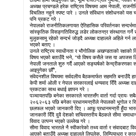
ठाउँमा हामी आइपुगेका छौँ, भूमि राजतन्त्रले गुमायो, गर्वका
पालिका उपचुनाव: ४१ पदका लागि
अध्यक्ष प्रचण्डले हरेक राष्ट्रिय विषयमा आम नेपाली, राज
विचलित नहुने स्पष्ट पारे । उनले संविधान संशोधनको यस
उपनिर्वाचन सुशासनका पक्षमा र भ्रष
पनि प्रकट गरे ।
नेपालको राजनीतिकलगायत ऐतिहासिक परिवर्तनका सन्दर्भमा
सुरु भयो चौथो सुनवल महोत्सव: उद
सांस्कृतिक विसङ्गतिविरुद्ध लडेर लोकतन्त्र संस्थागत गर्ने र
चितवनको माडीमा सम्पन्न मैयादे
मुलुकसामु रहेको सन्दर्भ जोड्दै अध्यक्ष दाहालले अहिले गर्
भएको बताए ।
प्रमुख प्रशासकीय अधिकृतको सरुव
उनले राष्ट्रिय स्वाधीनता र भौगोलिक अखण्डताको रक्षाको 
विषय भएको बताउँदै भने, “यो विषय कसैले जस या अपजस लि
मानव तस्करीको अभियोगमा पक्राउ परे
नेपाली जनताले शुरु गर्दै आएको सङ्घर्षको केन्द्रीकरणका रुप
आइपुगेका छौँ”,
२८५ कैदीबन्दीलाई जेलबाहिर बस्ने
संवेदनशील विषयमा सर्वदलीय बैठकमार्फत सहमति बनाउँदै हाम
केपी शर्मा ओली र नेपाल सरकारलाई धन्यवाद दिँदै अध्यक्
भरतपुर महानगरपालिकाद्धारा तीन प
प्रकटका साथ बधाई ज्ञापन गरे ।
राजश्व संकलनमा करिब १७ प्रतशित
पञ्चायतपछि बनेका सरकारले भारतसँग वार्ता गर्दा प्रायः स
२०६२÷६३ पछि बनेका प्रधानमन्त्रीले नेपालको भूगोल र सिम
कीर्तिपुरलाई नेपालकै नमूना नगर 
छलफल भएको जानकारी दिए । आफू प्रधानमन्त्री हुँदा भारत
जानकारी दिँदै दुवै देशको सचिवस्तरीय बैठकले सीमा समाधान 
उपनिर्वाचन: ३१ जनाको उम्मेदवारी 
विवाद उत्पन्न भएको उल्लेख गरे ।
सीमा विवाद भारतले नै स्वीकारेको तथ्य वार्ता र संवादबाट व
संस्थागत क्षमता मुल्याङ्ककनमा क
आएको बताउँदै अध्यक्ष दाहालले लिपुलेक, लिम्पियाधुरा र काल