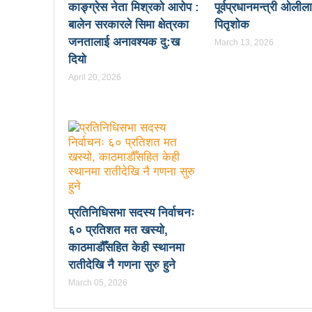
काङ्ग्रेस नेता मिश्रको आरोप :
पूर्वप्रधानमन्त्री ओलील
नेपाल अभौतिक सांस्कृतिक सम्पदाक
बालेन सरकारले सिमा क्षेत्रका
पितृशोक
जनतालाई अनावश्यक दु:ख
March 13, 2026
बजेट फेसबुकमा हुँदैन, रातो किता
दियो
झापामा माओवादीले १ लाख लिचि र 
April 20, 2026
पत्रकारितामा काउन्सिलको अनुदा
आज भाषा दिवसः बाग्मतीमा नेवारी
इमान्दारिताका साथ जनताकाे सेवा ग
सूचना प्रविधिका क्षेत्रमा लगानी
जनकलाकार श्रेष्ठ साँस्कृतिक सं
प्रतिनिधिसभा सदस्य निर्वाचनः
६० प्रतिशत मत खस्यो,
बजेटमा राख्नुपर्ने आमसञ्चारका विष
काठमाडौँसहित केही स्थानमा
पर्यटन क्षेत्रको विकासका लागि निजी
रातीदेखि नै गणना सुरु हुने
March 05, 2026
निकुञ्ज वार्डेनको ज्यादती: मध्यवर