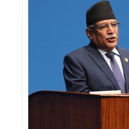
प्रतिनिधिसभा सदस्य निर्वाचनः ६०
निर्वाचनले सङ्घीय लोकतान्त्रिक 
आज प्रतिनिधिसभा सदस्य निर्वाच
पुरस्कार वितरणबिनै काउन्सिलले सम्पन
खतिवडाको नयाँ गीत जमाना आज
चलचित्र विकास बोर्डका नवनियुक्
महानगर यातायातले थप्यो १२ वटा व
फोहोरमैला व्यवस्थापन संघ नेपालको
समाचार हटाउने अदालतको आदेश र पत
लोकतान्त्रिक सहिद सन्तति वृत्ति 
नवलपरासी काठमाडौँ सम्पर्क समन्वय