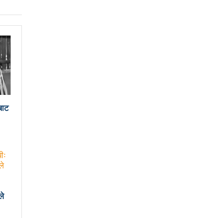
ामखुट्टेबाट सर्ने जिका भाइरसको संक्रमण पुष्टि
्री
क्षा गर्ने संकल्प गर्नुपर्छ : उड्डयनमन्त्री तामाङ
िय सभामा जवाफ दिन गृहमन्त्रीलाई अध्यक्षको निर्देशन
 जाँचबुझ समिति गठन गरिन्छ : प्रधानमन्त्री
बाट
िम छनोट राष्ट्रिय क्रिकेटको उपाधि बैतडीलाई
ामाङ
ले
भ्रामक र तथ्यहीन सूचना देशलाई घातक: अध्यक्ष बस्नेत
ित गर्न बलियो पत्रकारिता हुनैपर्छः सरोकारवाला