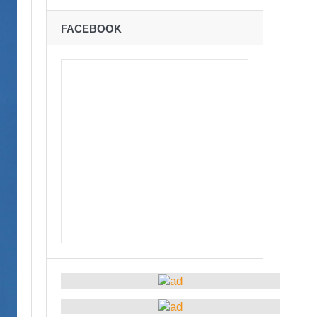
ने
FACEBOOK
शान्तिपूर्ण रुपमा मतदान सम्पन्न
कविता – अपजश
बः समय बुझेर बाटो खुलाउन मन्त्री घिसिङको म्यासेज
रोध – प्रेमविनोद नन्दन
अध्यक्षमा जिलिङका पुडासैनी
्छताका लागि ३९२ साइकल यात्रीको सचेतनामूलक र्‍याली
ारको मृत्यु