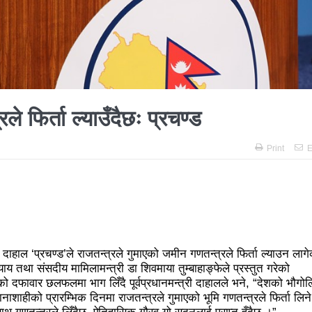
 अझै अशान्तः सडकमा सेना परिचालन
राजावादीको प्रदर्शन थप उग्रः केही स
विशाल जनप्रदर्शन
राजावादी र प्रहरीबिच झडपः तीनकुने-वानेश्वर क्षेत्र
ित्र ‘गर्ल्स रिराइटिङ डेस्टीनी’ लाई अडियन्स च्वाइस अवार्ड
प्रेस सेन्टरको 
धुरीलाई लालपूर्जा वितरण
हानलाई मजदुर संगठनहरुको ध्यानाकर्षण पत्
ट कानून बनाउन ढिला भयो’
सहिद स्मृति दिवसमा माओवादी बेलकोटगढी न
ले फिर्ता ल्याउँदैछः प्रचण्ड
नेपालका लागि कोशेढुंगाः प्रचण्ड
कविता- म हैन भने
आवश्यकता मिडि
Print
E
ननका १३ घटना
काउन्सिलद्वारा ४ वटा सञ्चार माध्यमको कालोसूची फुकु
गढीका ५ विद्यालयमा छात्रवृत्ति वितरण
भरतपुरको मुख्य सडकमा भएको भूम
 सहभागि, ३० करोडको कारोबार
बाघले झम्टिँदा मोटरसाइकलमा सवार द
 अन्तरक्रिया
एकाबिहानै चीनमा भुकम्पः नेपालमा कडा धक्का महसुस
मल दाहाल ‘प्रचण्ड’ले राजतन्त्रले गुमाएको जमीन गणतन्त्रले फिर्ता ल्याउन लाग
भा: प्रचण्डले सम्बोधन गर्ने
उपनिर्वाचन २०८१: एमालेभन्दा माओवादी
तथा संसदीय मामिलामन्त्री डा शिवमाया तुम्बाहाङ्फेले प्रस्तुत गरेको
 दफावार छलफलमा भाग लिँदै पूर्वप्रधानमन्त्री दाहालले भने, “देशको भौगो
दा बढी मत: गणना आजै हुने
उपचुनाव सकियो: ६२ प्रतिशतभन्दा बढी
शाहीको प्रारम्भिक दिनमा राजतन्त्रले गुमाएको भूमि गणतन्त्रले फिर्ता लिने