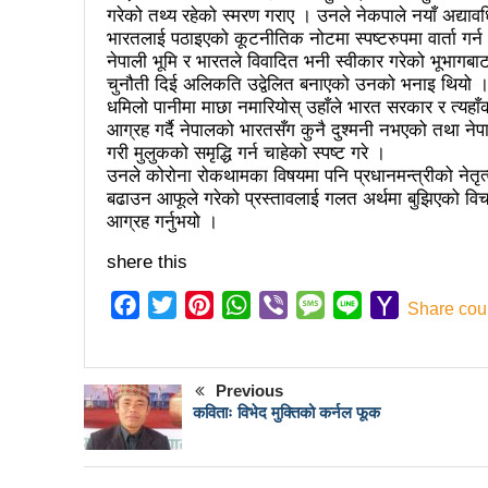
गरेको तथ्य रहेको स्मरण गराए । उनले नेकपाले नयाँ अद्यावधि
बोगटीको स्मृतिमा रक्तदान कार्यक्
भारतलाई पठाइएको कूटनीतिक नोटमा स्पष्टरुपमा वार्ता गर्न
संविधानको रक्षा र कार्यान्वयनमा
नेपाली भूमि र भारतले विवादित भनी स्वीकार गरेको भूभागबाट
चुनौती दिई अलिकति उद्वेलित बनाएको उनको भनाइ थियो 
वृत्तचित्र फिल्म ‘गर्ल्स रिराइटिङ ड
धमिलो पानीमा माछा नमारियोस् उहाँले भारत सरकार र त्यहा
आग्रह गर्दै नेपालको भारतसँग कुनै दुश्मनी नभएको तथा नेपा
भरतपुर महानगर युवा संजालको फुट
गरी मुलुकको समृद्धि गर्न चाहेको स्पष्ट गरे ।
उनले कोरोना रोकथामका विषयमा पनि प्रधानमन्त्रीको नेतृत
Public governance training
बढाउन आफूले गरेको प्रस्तावलाई गलत अर्थमा बुझिएको विचार 
आग्रह गर्नुभयो ।
रसुवा उडेको हेलिकप्टर दुर्घटनाः ५
shere this
नेपालको आर्थिक सामाजिक विकास
Facebook
Twitter
Pinterest
WhatsApp
Viber
Message
Line
Yahoo
१५ दिनमा ३१ वटा युट्युबलगायत
Share cou
Mail
China’s commitment to mod
Previous
सौर्य एयर दुर्घटनाः ४ जनाको जीवित
कविताः विभेद मुक्तिको कर्नल फूक
सौर्य एयरको जहाज दुर्घटनाः २ ज
नेपाल-चीन व्यापारले रसुवाको राज