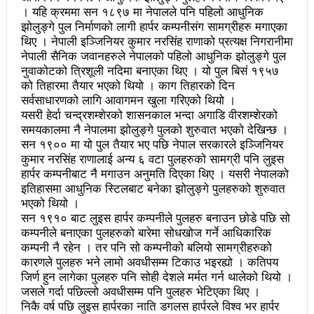
चलचित्र विकास बोर्डका नवनियुक्त सदस्य गणेश सुवेदीलाई
। यहि क्रममा सन १८९७ मा नेपालले पनि पहिलो आधुनिक
झोलुङ्गे पुल निर्माणको लागी हार्पर कम्पनीसंग सामग्रीहरु मगाएका
आइएनएनएफद्वारा सम्मान
थिए । नेपाली इञ्जिनियर कुमार नरसिंह राणाको प्रत्यक्ष निगरानीमा
एनआरएनए बेलायतको अध्यक्षमा जिलिङका पुडासैनी
नेपाली सैनिक जवानहरुले नेपालको पहिलो आधुनिक झोलुङ्गे पुल
नुवाकोटको त्रिशूली नदिमा बनाएका थिए । यो पुल बिसं १९५७
महानगर यातायातले थप्यो १२ वटा विद्युतीय बस
को तिहारमा तैयार भएको थियो । काग तिहारको दिन
सर्वसाधारणको लागि आवागमन खुला गरिएको थियो ।
गणेश पण्डितको कवितासङ्ग्रह कालापानी लोकार्पण
यसरी हेर्दा चन्द्रशम्शेरको शासनकाल भन्दा अगाडि वीरशम्शेरको
समयकालमा नै नेपालमा झोलुङ्गे पुलको शुरुवात भएको देखिन्छ ।
फोहोरमैला व्यवस्थापन संघ नेपालको अध्यक्षमा नुवाकोटका घिमिरे
सन १९०० मा यो पुल तैयार भए पछि नेपाल सरकारले इञ्जिनियर
कुमार नरसिंह राणालाई अन्य ६ वटा पुलहरुको सामग्री पनि लुइस
निर्वाचित
हार्पर कम्पनीबाट नै मगाउन अनुमति दिएका थिए । यसरी नेपालको
कविता – सुख भोग
इतिहासमा आधुनिक स्टिलबाट बनेका झोलुङ्गे पुलहरुको शुरुवात
भएको थियो ।
समाचार हटाउने अदालतको आदेश र पत्रकार पक्राउ पुर्जीबारे
सन १९१० बाट लुइस हार्पर कम्पनीले पुलहरु बनाउन छोडे पछि सो
कम्पनीले बनाएका पुलहरुको बारेमा सोधखोज गर्ने आधिकारिक
काउन्सिल सुक्ष्म अध्ययनमा
कम्पनी नै रहेन । तर पनि सो कम्पनीको बलियो सामग्रीहरुको
कारणले पुलहरु भने लामो अवधीसम्म टिकाउ भइरह्यो । कतिपय
लोकतान्त्रिक सहिद सन्तति वृत्ति कोष स्थापनाः सहिदका
जिर्ण हुन लागेका पुलहरु पनि सोही देशले मर्मत गर्न थालेको थियो ।
जसले गर्दा पछिल्लो अवधीसम्म पनि पुलहरु भेटिएका थिए ।
बालबालिकाको शिक्षामा खर्च हुने
निकै वर्ष पछि लुइस हार्परका नाति डगलस हार्परले विश्व भर हार्पर