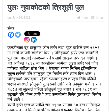
पुलः नुवाकोटको त्रिशूली पुल
अझ सुदृढ बनाएको छः प्रचण्ड
छिटफुटबाहेक शान्तिपूर्ण रुपमा मतदान सम्पन्न
on:
July 26, 2021
Print
Email
आज प्रतिनिधिसभा सदस्य निर्वाचनः देशैभर मतदान जारी
सेयर
बैतडीमा जन्तिबस दुर्घटनाः १३ जनाको मृत्यु
कविता – अपजश
एबरडीनका दुइ दाजुभाइ जोन हार्पर तथा ह्यूज हार्परले सन १८५६
मा सानो कम्पनी खोलेका थिए । उनिहरुको हार्पर एण्ड कम्पनीले
पुरस्कार वितरणबिनै काउन्सिलले सम्पन्न गर्‍यो वार्षिकोत्सव
पुल तथा बारलाई आबश्यक पर्ने फलामे तारहरु उत्पादन गर्दथे ।
२३ अप्रिल १८६८ मा एबरडीनमा जन्मेका लुइस हार्पर भने जोन
हितेन्द्रदेव शाक्यलाई पद छाड्नुपर्ने नैतिक दबाबः समय बुझेर
हार्परका माहिला छोरा थिए । पेशागत रुपमा सिभिल इञ्जिनियर
लुइस हार्परले पनि झोलुङ्गे पुल निर्माण तर्फ ध्यान दिन थाले ।
बाटो खुलाउन मन्त्री घिसिङको म्यासेज
उनिहरुको उत्पादनमा रहेको ग्याल्बनाइज्ड तारहरु निकै बलियो
खतिवडाको नयाँ गीत जमाना आजकाल
भएको कारणले झोलुङ्गे पुलहरुको लागि पनि उपयुक्त भयो । सन
१८८७ मा लुइसले पहिलो झोलुङ्गे पुल बनाए । सन १८८९ मा
सहनशीलताको ब्रेक
लुइसले पनि जेम्स एवर्नेथी एण्ड कम्पनीसंग मिलेर पुलहरुको निर्माण
गर्न थाले ।
राममाया च्यामिनीसँग दशरथ चन्दको अनुरोध – प्रेमविनोद नन्दन
यसरी हार्पर एण्ड कम्पनीले सन १९१० सम्ममा ६० वटा मानिसहरु
आवागमन गर्न मिल्ने आधुनिक झोलुङ्गे पुलहरु निर्माण गरेका थिए