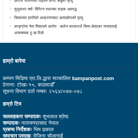
छोराले फलामको पाइपले हान्दा बाबुको मृत्यु
मुलुकभर वर्षाः विभिन्न स्थानमा सडक अवरुद्ध
१५ दिनमा ३१ वटा युट्युबलगायतका सामाजिक सञ्जाल
चितवनमा हात्तीको आक्रमणबाट आमाछोराको मृत्यु
काउन्सिलको कारबाहीमा
काङ्ग्रेस नेता मिश्रको आरोप : बालेन सरकारले सिमा क्षेत्रका जनतालाई
अनावश्यक दु:ख दियो
साहित्यकार नेपालको मुक्तकसंग्रह ‘मनीषा’ सार्वजनिक
China’s commitment to modernization and deeper
reform
हाम्राे बारेमा
अब सरकारमा जाने होइन, जनतामा जाने र पार्टी सुदृढ गर्नेतिर
कम्पन मिडिया प्रा.लि.द्धारा सञ्चालित
kampanpost.com
ध्यान दिइनेछ : प्रचण्ड
ठेगानाः टोखा-१५, काठमाडौँ
सूचना विभाग दर्ता नम्बरः २५६४/०७७-०७८
सौर्य एयर दुर्घटनाः ४ जनाको जीवितै उद्दार, १५ जनाको मृत्यु
हाम्रो टिम
सौर्य एयर दुर्घटनाः आफ्नै कर्मचारी लिएर पोखरा जाँदै थियो
जहाज
सल्लाहकार सम्पादकः
शुभलाल श्रेष्ठ
सम्पादकः
नारायणप्रसाद नेपाल
सौर्य एयरको जहाज दुर्घटनाः २ जनाको शब फेला
प्रबन्ध निर्देशकः
भिम ढकाल
समाचार प्रमुखः
रोजिना चौलागाईं