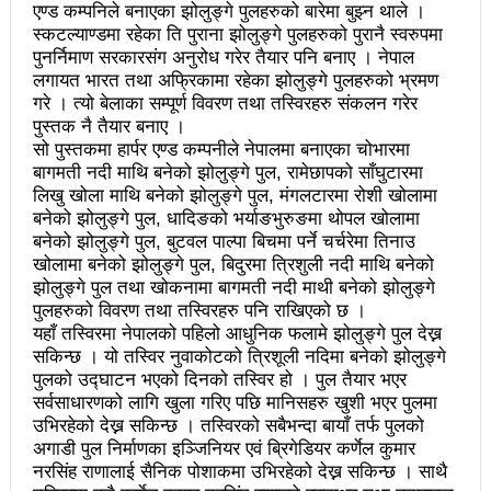
एण्ड कम्पनिले बनाएका झोलुङ्गे पुलहरुको बारेमा बुझ्न थाले ।
महिनावारी स्वच्छताका लागि ३९२ साइकल यात्रीको
स्कटल्याण्डमा रहेका ति पुराना झोलुङ्गे पुलहरुको पुरानै स्वरुपमा
सचेतनामूलक र्‍याली
पुनर्निमाण सरकारसंग अनुरोध गरेर तैयार पनि बनाए । नेपाल
लगायत भारत तथा अफ्रिकामा रहेका झोलुङ्गे पुलहरुको भ्रमण
नवलपरासी काठमाडौँ सम्पर्क समन्वय समितिको अध्यक्षमा
गरे । त्यो बेलाका सम्पूर्ण विवरण तथा तस्विरहरु संकलन गरेर
पुस्तक नै तैयार बनाए ।
विश्वकर्मा
सो पुस्तकमा हार्पर एण्ड कम्पनीले नेपालमा बनाएका चोभारमा
बागमती नदी माथि बनेको झोलुङ्गे पुल, रामेछापको साँघुटारमा
राजावादीको आन्दोलनः आगलागीमा पत्रकारको मृत्यु
लिखु खोला माथि बनेको झोलुङ्गे पुल, मंगलटारमा रोशी खोलामा
बनेको झोलुङ्गे पुल, धादिङको भर्याङभुरुङमा थोपल खोलामा
कर्फ्यु लागे पनि तीनकुने क्षेत्र अझै अशान्तः सडकमा सेना
बनेको झोलुङ्गे पुल, बुटवल पाल्पा बिचमा पर्ने चर्चरेमा तिनाउ
परिचालन
खोलामा बनेको झोलुङ्गे पुल, बिदुरमा त्रिशुली नदी माथि बनेको
झोलुङ्गे पुल तथा खोकनामा बागमती नदी माथी बनेको झोलुङ्गे
राजावादीको प्रदर्शन थप उग्रः केही स्थानमा कर्फ्यु आदेश
पुलहरुको विवरण तथा तस्विरहरु पनि राखिएको छ ।
यहाँ तस्विरमा नेपालको पहिलो आधुनिक फलामे झोलुङ्गे पुल देख्न
काठमाडौँमा माओवादीको नेतृत्वमा विशाल जनप्रदर्शन
सकिन्छ । यो तस्विर नुवाकोटको त्रिशूली नदिमा बनेको झोलुङ्गे
पुलको उद्घाटन भएको दिनको तस्विर हो । पुल तैयार भएर
राजावादी र प्रहरीबिच झडपः तीनकुने-वानेश्वर क्षेत्र तनावग्रस्त
सर्वसाधारणको लागि खुला गरिए पछि मानिसहरु खुशी भएर पुलमा
उभिरहेको देख्न सकिन्छ । तस्विरको सबैभन्दा बायाँ तर्फ पुलको
लव प्याकुरेलद्वारा निर्देशित वृत्तचित्र ‘गर्ल्स रिराइटिङ डेस्टीनी’
अगाडी पुल निर्माणका इञ्जिनियर एवं ब्रिगेडियर कर्णेल कुमार
लाई अडियन्स च्वाइस अवार्ड
नरसिंह राणालाई सैनिक पोशाकमा उभिरहेको देख्न सकिन्छ । साथै