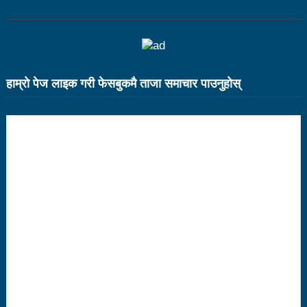
आगामी आर्थिक वर्षभित्रै भरतपुर विमानस्थलको विस्तार
भइसक्छः मन्त्री तामाङ
चीन भ्रमणका क्रममा भएका सम्झौता कार्यान्यवनमा गइरहेका
हाम्राे पेज लाइक गरी फेसबुकमै ताजा समाचार पाउनुहाेस्
छन्ः प्रधानमन्त्री प्रचण्ड
लुम्बिनी प्रदेशले घरबाटै व्यवसायिक फर्म दर्ता गर्ने व्यवस्था
मिलाउने:मन्त्री बस्नेत
१९ वर्षमुनिको सुदूरपश्चिम छनोट राष्ट्रिय क्रिकेटको उपाधि
बैतडीलाई
कसरी पाइनेछ बेलकोटगढीबासीले निःशुल्क रगत
हवाई टिकटको भ्याट हटाउन काम भइरहेको छः मन्त्री तामाङ
अपाङ्गता भएका व्यक्तिहरूको यौनिकता र प्रजनन स्वास्थ्यबारे
सचेतना व्यापक गराउन सरोकारवालाको जोड