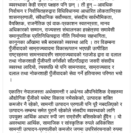
चलचित्र विकास बोर्डका नवनियुक्त सदस्य गणेश सुवेदीलाई
व्यवस्थाका केही राम्रा पक्षहरु पनि छन् । ती हुन् – आवधिक
निर्वाचन र निर्वाचितहरुद्वारा विधिविधानमा आधारित लोकतान्त्रिक
आइएनएनएफद्वारा सम्मान
शासनप्रणाली, संवैधानिक सर्वोच्चता, संसदीय सार्वभौमिकता,
एनआरएनए बेलायतको अध्यक्षमा जिलिङका पुडासैनी
वैयक्तिक, राजनैतिक एवं वाक-प्रकाशन स्वतन्त्रता, मानव
अधिकारको सम्मान, राज्यसत्ता संचालनका हरक्षेत्रमा समावेसी
महानगर यातायातले थप्यो १२ वटा विद्युतीय बस
समानुपातिक प्रतिनिधित्वद्वारा नीति निर्माणमा सहभागिता,
कानुनका आँखामा सबै बराबरको व्यवस्था आदि । तर विडम्बना
गणेश पण्डितको कवितासङ्ग्रह कालापानी लोकार्पण
पुँजीवादको साम्राज्यवादमा विकास/पतन भएपछी उत्पीडित
राष्ट्रहरुमा सामन्तवादसँग साम्राज्यवादको गठजोड द्वारा वा दलाल
फोहोरमैला व्यवस्थापन संघ नेपालको अध्यक्षमा नुवाकोटका घिमिरे
तथा नोकरशाही पुँजीपती वर्गसँको साँठगाँठद्वारा जसरी संसदीय
व्यवस्था लादियो, त्यसपछि यो पनि सामन्तवाद, साम्राज्यवाद र
निर्वाचित
दलाल तथा नोकरशाही पुँजीवादको सेवा गर्ने हतियारमा परिणत भयो
कविता – सुख भोग
।
समाचार हटाउने अदालतको आदेश र पत्रकार पक्राउ पुर्जीबारे
एकातिर नेपालजस्ता अर्धसामन्ती र अर्ध/नव औपनिवेशिक देसहरुमा
औद्योगिक पुँजीको यथेष्ट विकास नभैसकेको, उत्पादक शक्ति
काउन्सिल सुक्ष्म अध्ययनमा
कमजोर नै रहेको, सामन्ती उत्पादन प्रणाली पनि पूरै नबदलिएको र
उत्पादन-सम्बन्ध समेत पुरानै रहेकोले संसदीय व्यवस्थाको लागि
लोकतान्त्रिक सहिद सन्तति वृत्ति कोष स्थापनाः सहिदका
उपयुक्त आर्थिक आधार रुपी जग राम्रोसँग बसिसकेको हुँदैन । यो
अवस्थामा आर्थिक, सामाजिक र सांस्कृतिक रुपले अविकसित
बालबालिकाको शिक्षामा खर्च हुने
सामन्ती उत्पादन-प्रणालीको कमजोर जगमा उपरिसंरचनाको रुपमा