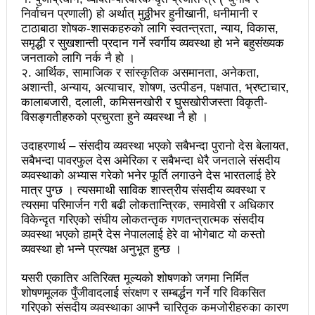
प्रेस सेन्टरको महाधिवेसनमा पुरस्कृत हुँदै यी पत्रकार
निर्वाचन प्रणाली) हो अर्थात् मुठ्ठीभर हुनीखानी, धनीमानी र
टाठाबाठा शोषक-शासकहरुको लागि स्वतन्त्रता, न्याय, विकास,
भरतपुरका १ सय २९ सुकुम्बासी घरधुरीलाई लालपूर्जा वितरण
समृद्धी र सुखशान्ती प्रदान गर्ने स्वर्गीय व्यवस्था हो भने बहुसंख्यक
जनताको लागि नर्क नै हो ।
हानलाई मजदुर संगठनहरुको ध्यानाकर्षण पत्र, देशैभर
२. आर्थिक, सामाजिक र सांस्कृतिक असमानता, अनेकता,
अशान्ती, अन्याय, अत्याचार, शोषण, उत्पीडन, पक्षपात, भ्रष्टाचार,
अभियानात्मक कार्यक्रम
कालाबजारी, दलाली, कमिसनखोरी र घुसखोरीजस्ता विकृती-
विसङ्गतीहरुको प्रचुरता हुने व्यवस्था नै हो ।
‘महिला अधिकारका निम्ति सदनबाट कानून बनाउन ढिला भयो’
उदाहरणार्थ – संसदीय व्यवस्था भएको सबैभन्दा पुरानो देस बेलायत,
सहिद स्मृति दिवसमा माओवादी बेलकोटगढी नगरद्वारा वैचारिक,
सबैभन्दा पावरफुल देस अमेरिका र सबैभन्दा धेरै जनताले संसदीय
राजनीतिक कार्यशाला
व्यवस्थाको अभ्यास गरेको भनेर फूर्ति लगाउने देस भारतलाई हेरे
मात्र पुग्छ । त्यसमाथी साविक शास्त्रीय संसदीय व्यवस्था र
त्रिदेशीय विद्युत ब्यापार सम्झौता नेपालका लागि कोशेढुंगाः
त्यसमा परिमार्जन गरी बढी लोकतान्त्रिक, समावेसी र अधिकार
विकेन्दृत गरिएको संघीय लोकतन्तृक गणतन्त्रात्मक संसदीय
प्रचण्ड
व्यवस्था भएको हाम्रै देस नेपाललाई हेरे वा भोगेबाट यो कस्तो
व्यवस्था हो भन्ने प्रत्यक्ष अनुभूत हुन्छ ।
कविता- म हैन भने
आवश्यकता मिडिया साक्षरताको
यसरी एकातिर अतिरिक्त मूल्यको शोषणको जगमा निर्मित
३ महिनामा प्रेस स्वतन्त्रता हननका १३ घटना
शोषणमूलक पुँजीवादलाई संरक्षण र सम्बर्द्धन गर्ने गरि विकसित
काउन्सिलद्वारा ४ वटा सञ्चार माध्यमको कालोसूची फुकुवा, ३
गरिएको संसदीय व्यवस्थाका आफ्नै चारितृक कमजोरीहरुका कारण