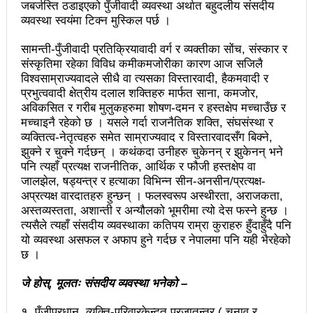
जबर्जस्ति ठडाइएको पुँजीवादी व्यवस्था अर्थात बहुदलीय संसदीय
महिनावारी स्वच्छताका लागि ३९२ साइकल यात्रीको
व्यवस्था स्वयंमा टिक्न मुस्किल पर्छ ।
सचेतनामूलक र्‍याली
सामन्ती-पुँजीवादी प्रतिक्रियावादी वर्ग र व्यक्तीका सोंच, संस्कार र
नवलपरासी काठमाडौँ सम्पर्क समन्वय समितिको अध्यक्षमा
संस्कृतिमा रहेका विविध कमीकमजोरीका कारण आज सजिलै
विश्वसाम्राज्यवादले सीधै वा त्यसका विस्तारवादी, हैकमवादी र
विश्वकर्मा
प्रभुत्ववादी क्षेत्रीय दलाल शक्तिहरु मार्फत साना, कमजोर,
अविकसित र गरीब मुलुकहरुमा शोषण-दमन र हस्तक्षेप मच्चाउँछ र
राजावादीको आन्दोलनः आगलागीमा पत्रकारको मृत्यु
मच्चाइनै रहेको छ । यसले गर्दा राजनैतिक शक्ति, संघसंस्था र
व्यक्तित्व-नेतृत्वहरु समेत साम्राज्यवाद र विस्तारवादसँग बिक्ने,
कर्फ्यु लागे पनि तीनकुने क्षेत्र अझै अशान्तः सडकमा सेना
झुक्ने र चुक्ने गर्दछन् । कथंकदा उनीहरु चुकेनन् र झुकेनन् भने
परिचालन
पनि त्यहाँ प्रत्यक्ष राजनीतिक, आर्थिक र फौजी हस्तक्षेप वा
जालझेल, षड्यन्त्र र हत्याका विभिन्न सीन-अनसीन/प्रत्यक्ष-
राजावादीको प्रदर्शन थप उग्रः केही स्थानमा कर्फ्यु आदेश
अप्रत्यक्ष वारदातहरु हुन्छन् । फलस्वरूप अस्थीरता, अराजकता,
अस्तव्यस्तता, अशान्ती र अन्यौलको भूमरीमा त्यो देस फस्ने हुन्छ ।
काठमाडौँमा माओवादीको नेतृत्वमा विशाल जनप्रदर्शन
त्यसैले त्यहाँ संसदीय व्यवस्थाका कतिपय राम्रा कुराहरु हुँदाहुँदै पनि
यो व्यवस्था असफल र अफाप हुने गर्दछ र नेपालमा पनि यही भैरहेको
राजावादी र प्रहरीबिच झडपः तीनकुने-वानेश्वर क्षेत्र तनावग्रस्त
छ ।
लव प्याकुरेलद्वारा निर्देशित वृत्तचित्र ‘गर्ल्स रिराइटिङ डेस्टीनी’
जे होस्, मूलतः संसदीय व्यवस्था भनेको –
लाई अडियन्स च्वाइस अवार्ड
१. पुँजीप्रधान, व्यक्ति-परिवारकेन्दृत प्रजातन्त्र ( चुनाव र