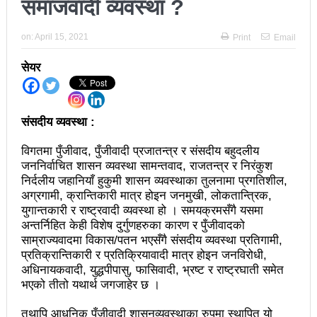
समाजवादी व्यवस्था ?
अझ सुदृढ बनाएको छः प्रचण्ड
on:
April 15, 2021
Print
Email
छिटफुटबाहेक शान्तिपूर्ण रुपमा मतदान सम्पन्न
सेयर
आज प्रतिनिधिसभा सदस्य निर्वाचनः देशैभर मतदान जारी
बैतडीमा जन्तिबस दुर्घटनाः १३ जनाको मृत्यु
संसदीय व्यवस्था :
कविता – अपजश
विगतमा पुँजीवाद, पुँजीवादी प्रजातन्त्र र संसदीय बहुदलीय
पुरस्कार वितरणबिनै काउन्सिलले सम्पन्न गर्‍यो वार्षिकोत्सव
जननिर्वाचित शासन व्यवस्था सामन्तवाद, राजतन्त्र र निरंकुश
निर्दलीय जहानियाँ हुकुमी शासन व्यवस्थाका तुलनामा प्रगतिशील,
हितेन्द्रदेव शाक्यलाई पद छाड्नुपर्ने नैतिक दबाबः समय बुझेर
अग्रगामी, क्रान्तिकारी मात्र होइन जनमुखी, लोकतान्त्रिक,
युगान्तकारी र राष्ट्रवादी व्यवस्था हो । समयक्रमसँगै यसमा
बाटो खुलाउन मन्त्री घिसिङको म्यासेज
अन्तर्निहित केही विशेष दुर्गुणहरुका कारण र पुँजीवादको
खतिवडाको नयाँ गीत जमाना आजकाल
साम्राज्यवादमा विकास/पतन भएसँगै संसदीय व्यवस्था प्रतिगामी,
प्रतिक्रान्तिकारी र प्रतिक्रियावादी मात्र होइन जनविरोधी,
सहनशीलताको ब्रेक
अधिनायकवादी, युद्धपीपासु, फासिवादी, भ्रष्ट र राष्ट्रघाती समेत
भएको तीतो यथार्थ जगजाहेर छ ।
राममाया च्यामिनीसँग दशरथ चन्दको अनुरोध – प्रेमविनोद नन्दन
तथापि आधुनिक पुँजीवादी शासनव्यवस्थाका रुपमा स्थापित यो