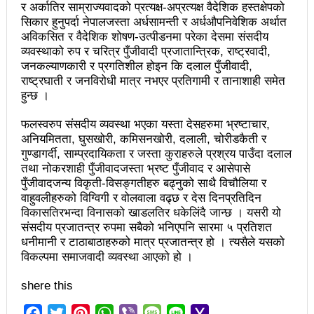
र अर्कातिर साम्राज्यवादको प्रत्यक्ष-अप्रत्यक्ष वैदेशिक हस्तक्षेपको
वटा सूचीकरणबाट हटे
सिकार हुनुपर्दा नेपालजस्ता अर्धसामन्ती र अर्धऔपनिवेशिक अर्थात
अविकसित र वैदेशिक शोषण-उत्पीडनमा परेका देसमा संसदीय
इन्द्रेश्वर युवा समाजद्वारा बेलकोटगढीका ५ विद्यालयमा छात्रवृत्ति
व्यवस्थाको रुप र चरित्र पुँजीवादी प्रजातान्त्रिक, राष्ट्रवादी,
जनकल्याणकारी र प्रगतिशील होइन कि दलाल पुँजीवादी,
वितरण
राष्ट्रघाती र जनविरोधी मात्र नभएर प्रतिगामी र तानाशाही समेत
हुन्छ ।
भरतपुरको मुख्य सडकमा भएको भूमिगत विद्युतिकरणको ब्रेकथ्रु
फलस्वरुप संसदीय व्यवस्था भएका यस्ता देसहरुमा भ्रष्टाचार,
सकियो चितवन महोत्सव : ५ लाख सहभागि, ३० करोडको
अनियमितता, घुसखोरी, कमिसनखोरी, दलाली, चोरीडकैती र
कारोबार
गुण्डागर्दी, साम्प्रदायिकता र जस्ता कुराहरुले प्रश्रय पाउँदा दलाल
तथा नोकरशाही पुँजीवादजस्ता भ्रष्ट पुँजीवाद र आसेपासे
बाघले झम्टिँदा मोटरसाइकलमा सवार दुई जना घाइते
पुँजीवादजन्य विकृती-विसङ्गतीहरु बढ्नुको साथै विचौलिया र
वाहुवलीहरुको विग्विगी र वोलवाला वढ्छ र देस दिनप्रतिदिन
टोखामा कर्जा सदुपयोगिता सम्बन्धी अन्तरक्रिया
विकासतिरभन्दा विनासको खाडलतिर धकेलिंदै जान्छ । यसरी यो
संसदीय प्रजातन्त्र रुपमा सबैको भनिएपनि सारमा ५ प्रतिशत
एकाबिहानै चीनमा भुकम्पः नेपालमा कडा धक्का महसुस
धनीमानी र टाठाबाठाहरुको मात्र प्रजातन्त्र हो । त्यसैले यसको
विकल्पमा समाजवादी व्यवस्था आएको हो ।
बिद्यार्थीलाई चलचित्र सिकाउँदै बागमती प्रदेश सरकार
भोलि चितवनमा माओवादीको विशाल सभा: प्रचण्डले सम्बोधन
shere this
गर्ने
Facebook
Twitter
Pinterest
WhatsApp
Viber
Message
Line
Yahoo