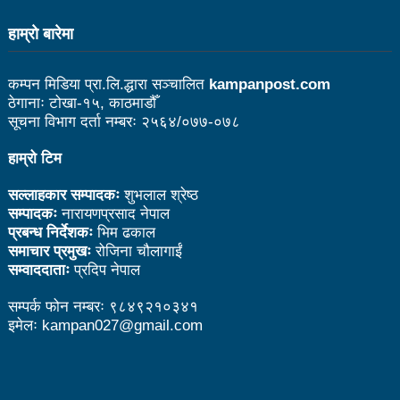
नदिइएको प्रतिवेदनमा (पूर्णपाठ)
हाम्राे बारेमा
निगमको गरिमाको रक्षा गर्ने संकल्प गर्नुपर्छ : उड्डयनमन्त्री
तामाङ
कम्पन मिडिया प्रा.लि.द्धारा सञ्चालित
kampanpost.com
ठेगानाः टोखा-१५, काठमाडौँ
बेलकोटगढीको चौथो नगरअधिवेसनः नीति तथा कार्यक्रम
सूचना विभाग दर्ता नम्बरः २५६४/०७७-०७८
सर्वसम्मत पारित
हाम्रो टिम
अछाम छाउपडी घटनाबारे राष्ट्रिय सभामा जवाफ दिन
सल्लाहकार सम्पादकः
शुभलाल श्रेष्ठ
सम्पादकः
नारायणप्रसाद नेपाल
गृहमन्त्रीलाई अध्यक्षको निर्देशन
प्रबन्ध निर्देशकः
भिम ढकाल
ट्राफिक प्रहरीबाट कुटिए सर्वसाधारण
समाचार प्रमुखः
रोजिना चौलागाईं
सम्वाददाताः
प्रदिप नेपाल
सहकारीसम्बन्धी उजुरी र गुनासो सङ्कलन गरी विश्लेषण
सम्पर्क फोन नम्बरः ९८४९२१०३४१
उच्चस्तरीय जाँचबुझ समिति गठन गरिन्छ : प्रधानमन्त्री
इमेलः kampan027@gmail.com
उद्योगको प्रवर्द्धन र विस्तारका लागि प्रदेश सरकारले कानुनी
जटिलतालाई हटाउने: मन्त्री बस्नेत