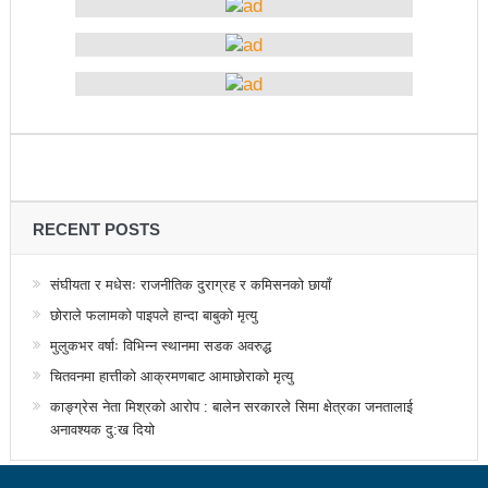
बागमती सरकारमा माओवादीका शालिकरामका १८ महिनाः यस्तो
भयो काम
कविता – नानाथरी कुरा
नेपाल-चीन व्यापारले रसुवाको राजश्व संकलन चार गुणाले बढी
कृषि क्रान्तिको ‘किम्ताङ मोडल’
चिनियाँ कम्युनिस्ट पार्टीको थर्ड प्लेनम बैठक सुरु
RECENT POSTS
काउन्सिल नै नबोले कसले बोल्ने: अध्यक्ष बस्नेत
संघीयता र मधेसः राजनीतिक दुराग्रह र कमिसनको छायाँ
सेभेन स्टार टेलिभिजनको सम्पादकमा शर्मा
छोराले फलामको पाइपले हान्दा बाबुको मृत्यु
भारतमा लामखुट्टेबाट सर्ने जिका भाइरसको संक्रमण पुष्टि
मुलुकभर वर्षाः विभिन्न स्थानमा सडक अवरुद्ध
चितवनमा हात्तीको आक्रमणबाट आमाछोराको मृत्यु
विदेशमा रहेका नेपालीहरूको हितरक्षाका लागि विदेशस्थित नेपाली
काङ्ग्रेस नेता मिश्रको आरोप : बालेन सरकारले सिमा क्षेत्रका जनतालाई
नियोगहरूको क्षमता अभिवृद्धि गर्नुपर्छ: प्रधानमन्त्री
अनावश्यक दु:ख दियो
के छ रास्वपाका महामन्त्री डा ढकालको बैठकमा पेस गर्न