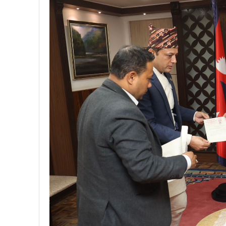
प्रतिनिधिसभा सदस्य निर्वाचनः ६०
निर्वाचनले सङ्घीय लोकतान्त्रिक 
आज प्रतिनिधिसभा सदस्य निर्वाच
पुरस्कार वितरणबिनै काउन्सिलले सम्पन
खतिवडाको नयाँ गीत जमाना आज
चलचित्र विकास बोर्डका नवनियुक्
महानगर यातायातले थप्यो १२ वटा व
फोहोरमैला व्यवस्थापन संघ नेपालको
समाचार हटाउने अदालतको आदेश र पत
लोकतान्त्रिक सहिद सन्तति वृत्ति 
नवलपरासी काठमाडौँ सम्पर्क समन्वय