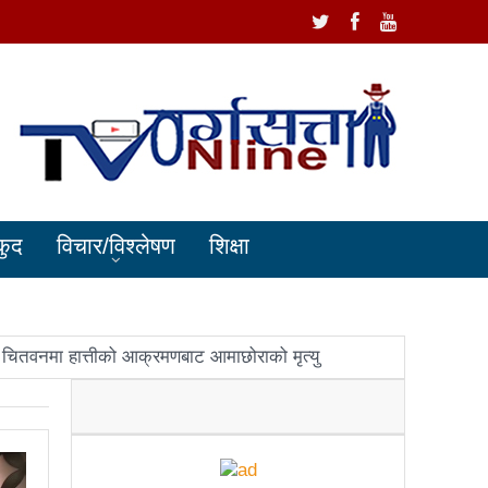
कुद
विचार/विश्लेषण
शिक्षा
चितवनमा हात्तीको आक्रमणबाट आमाछोराको मृत्यु
धानमन्त्री ओलीलाई पितृशोक
ोले