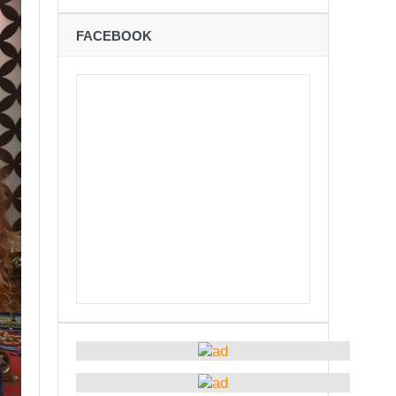
ने
FACEBOOK
शान्तिपूर्ण रुपमा मतदान सम्पन्न
कविता – अपजश
बः समय बुझेर बाटो खुलाउन मन्त्री घिसिङको म्यासेज
रोध – प्रेमविनोद नन्दन
अध्यक्षमा जिलिङका पुडासैनी
्छताका लागि ३९२ साइकल यात्रीको सचेतनामूलक र्‍याली
ारको मृत्यु