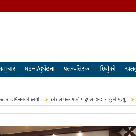
समाचार
घटना/दुर्घटना
पत्रपत्रिका
छिमेकी
खेल
्रह र कमिसनको छायाँ
छोराले फलामको पाइपले हान्दा बाबुको मृत्यु
बालेन सरकारले सिमा क्षेत्रका जनतालाई अनावश्यक दु:ख दियो
पूर्वप्र
हरुले शपथ लिए
चार स्थानमा रास्वपा विजयीः काँग्रेस र नेकपाले खाता ख
नमा रास्वपा अगाडि