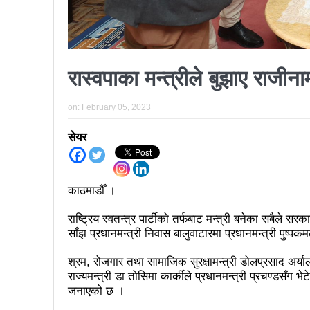
कर्फ्यु लागे पनि तीनकुने क्षेत्र
काठमाडौँमा माओवादीको नेतृत्वमा 
लव प्याकुरेलद्वारा निर्देशित वृत्तच
रास्वपाका मन्त्रीले बुझाए राजीना
भरतपुरका १ सय २९ सुकुम्बासी घर
‘महिला अधिकारका निम्ति सदनबा
on:
February 05, 2023
त्रिदेशीय विद्युत ब्यापार सम्झौता 
सेयर
३ महिनामा प्रेस स्वतन्त्रता ह
इन्द्रेश्वर युवा समाजद्वारा बेलकोट
काठमाडौँ ।
सकियो चितवन महोत्सव : ५ लाख
राष्ट्रिय स्वतन्त्र पार्टीको तर्फबाट मन्त्री बनेका सबैले
साँझ प्रधानमन्त्री निवास बालुवाटारमा प्रधानमन्त्री पुष्प
टोखामा कर्जा सदुपयोगिता सम्बन्धी
श्रम, रोजगार तथा सामाजिक सुरक्षामन्त्री डोलप्रसाद अर्याल,
भोलि चितवनमा माओवादीको विशाल स
राज्यमन्त्री डा तोसिमा कार्कीले प्रधानमन्त्री प्रचण्डसँग 
ककनी २ मा खस्यो ६८ प्रतिशतभन्
जनाएको छ ।