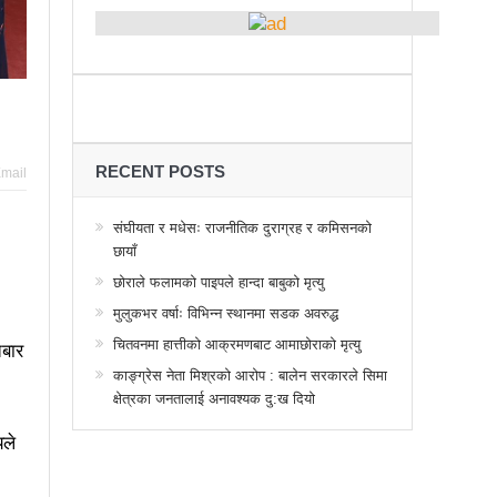
्थानमा कर्फ्यु आदेश
 तनावग्रस्त
महाधिवेसनमा पुरस्कृत हुँदै यी पत्रकार
र, देशैभर अभियानात्मक कार्यक्रम
गरद्वारा वैचारिक, राजनीतिक कार्यशाला
RECENT POSTS
mail
या साक्षरताको
संघीयता र मधेसः राजनीतिक दुराग्रह र कमिसनको
छायाँ
वा, ३ वटा सूचीकरणबाट हटे
छोराले फलामको पाइपले हान्दा बाबुको मृत्यु
िगत विद्युतिकरणको ब्रेकथ्रु
मुलुकभर वर्षाः विभिन्न स्थानमा सडक अवरुद्ध
ुई जना घाइते
चितवनमा हात्तीको आक्रमणबाट आमाछोराको मृत्यु
तबार
काङ्ग्रेस नेता मिश्रको आरोप : बालेन सरकारले सिमा
बिद्यार्थीलाई चलचित्र सिकाउँदै बागमती प्रदेश सरकार
क्षेत्रका जनतालाई अनावश्यक दु:ख दियो
 प्रभावशाली
ककनी २ मा माओवादी विजयी
यले
 मत खसेको अनुमान