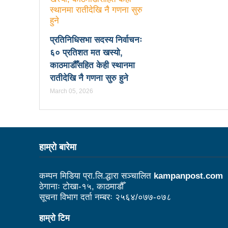
काउन्सिल नै नबोले कसले बोल्ने: अध
विदेशमा रहेका नेपालीहरूको हितरक्षा
प्रतिनिधिसभा सदस्य निर्वाचनः
के छ रास्वपाका महामन्त्री डा ढका
६० प्रतिशत मत खस्यो,
काठमाडौँसहित केही स्थानमा
बेलकोटगढीको चौथो नगरअधिवेसनः 
रातीदेखि नै गणना सुरु हुने
ट्राफिक प्रहरीबाट कुटिए सर्वसाध
March 05, 2026
उद्योगको प्रवर्द्धन र विस्तारका 
आगामी आर्थिक वर्षभित्रै भरतपुर 
हाम्राे बारेमा
चीन भ्रमणका क्रममा भएका सम्झौता
लुम्बिनी प्रदेशले घरबाटै व्यवसायिक फ
कम्पन मिडिया प्रा.लि.द्धारा सञ्चालित
kampanpost.com
ठेगानाः टोखा-१५, काठमाडौँ
कसरी पाइनेछ बेलकोटगढीबासीले न
सूचना विभाग दर्ता नम्बरः २५६४/०७७-०७८
अपाङ्गता भएका व्यक्तिहरूको यौन
हाम्रो टिम
काउन्सिलद्वारा परराष्ट्र मामिला 