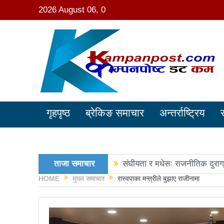
2026 August 06, 0
गृहपृष्ठ
ब्रेकिङ समाचार
अन्तर्राष्ट्रिय
ताजा समाचार
संघीयता र मधेसः राजनीतिक दुराग
HOME
मुख्य समाचार
रास्वपाका मन्त्रीले बुझाए राजीनामा
काङ्ग्रेस नेता मिश्रको आरोप : 
नवनिर्वाचित राष्ट्रिय सभा सदस्य
रञ्जु दर्शना विजयीः अधिकांश स्था