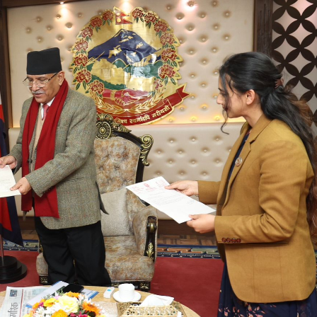
 प्रतिशत मत खस्यो, काठमाडौँसहित केही स्थानमा रातीदेखि नै गणना सुरु हु
गणतन्त्रात्मक प्रणालीलाई अझ सुदृढ बनाएको छः प्रचण्ड
छिटफुटबाहेक 
नः देशैभर मतदान जारी
बैतडीमा जन्तिबस दुर्घटनाः १३ जनाको मृत्यु
्न गर्‍यो वार्षिकोत्सव
हितेन्द्रदेव शाक्यलाई पद छाड्नुपर्ने नैतिक दबा
काल
सहनशीलताको ब्रेक
राममाया च्यामिनीसँग दशरथ चन्दको अनु
त सदस्य गणेश सुवेदीलाई आइएनएनएफद्वारा सम्मान
एनआरएनए बेलायतको 
िद्युतीय बस
गणेश पण्डितको कवितासङ्ग्रह कालापानी लोकार्पण
 अध्यक्षमा नुवाकोटका घिमिरे निर्वाचित
कविता – सुख भोग
्रकार पक्राउ पुर्जीबारे काउन्सिल सुक्ष्म अध्ययनमा
कोष स्थापनाः सहिदका बालबालिकाको शिक्षामा खर्च हुने
महिनावारी स्वच
 समितिको अध्यक्षमा विश्वकर्मा
राजावादीको आन्दोलनः आगलागीमा पत्रक