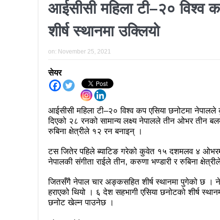
कर्फ्यु लागे पनि तीनकुने क्षेत्र
आईसीसी महिला टी–२० विश्व कप 
काठमाडौँमा माओवादीको नेतृत्वमा 
शीर्ष स्थानमा उक्लियो
लव प्याकुरेलद्वारा निर्देशित वृत्तच
on:
November 25, 2021
भरतपुरका १ सय २९ सुकुम्बासी घर
सेयर
‘महिला अधिकारका निम्ति सदनबा
त्रिदेशीय विद्युत ब्यापार सम्झौता 
आईसीसी महिला टी–२० विश्व कप एसिया छनोटमा नेपालले क
३ महिनामा प्रेस स्वतन्त्रता ह
दिएको २८ रनको सामान्य लक्ष्य नेपालले तीन ओभर तीन बलमा 
रुबिना क्षेत्रीले १२ रन बनाइन् ।
इन्द्रेश्वर युवा समाजद्वारा बेलकोट
सकियो चितवन महोत्सव : ५ लाख
टस जितेर पहिले ब्याटिङ गरेको कुवेत १५ दशमलव ४ ओभरम
नेपालकी संगीता राईले तीन, करुणा भण्डारी र रुबिना क्षेत्र
टोखामा कर्जा सदुपयोगिता सम्बन्धी
जितसँगै नेपाल चार अङ्कसहित शीर्ष स्थानमा पुगेको छ ।
भोलि चितवनमा माओवादीको विशाल स
हराएको थियो । ६ देश सहभागी एसिया छनाेटको शीर्ष स्थानम
छनोट खेल्न पाउनेछ ।
ककनी २ मा खस्यो ६८ प्रतिशतभन्