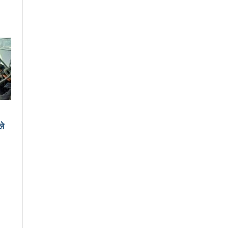
्रमको तयारीः तीन आयोगको बैठक सकियो
 व्यवस्थापनमा जनप्रतिनिधि
uccessfully launched in Kunming
चेपिण्डे खोलाले बगाएर ६ वर्षीय बालकको मृत्यु
ब्धीको सदुपयोग गर्नुपर्नेमा वक्ताहरुको जोड
ले
क्तकसंग्रह ‘मनीषा’ सार्वजनिक
ाने र पार्टी सुदृढ गर्नेतिर ध्यान दिइनेछ : प्रचण्ड
खरा जाँदै थियो जहाज
 यस्तो भयो काम
कविता – नानाथरी कुरा
ाँ कम्युनिस्ट पार्टीको थर्ड प्लेनम बैठक सुरु