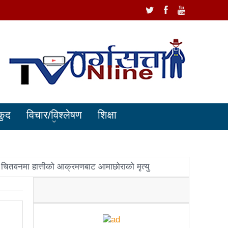
कुद
विचार/विश्लेषण
शिक्षा
चितवनमा हात्तीको आक्रमणबाट आमाछोराको मृत्यु
धानमन्त्री ओलीलाई पितृशोक
ोले