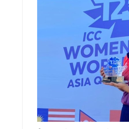
प्रतिनिधिसभा सदस्य निर्वाचनः ६०
निर्वाचनले सङ्घीय लोकतान्त्रिक 
आज प्रतिनिधिसभा सदस्य निर्वाच
पुरस्कार वितरणबिनै काउन्सिलले सम्पन
खतिवडाको नयाँ गीत जमाना आज
चलचित्र विकास बोर्डका नवनियुक्
महानगर यातायातले थप्यो १२ वटा व
फोहोरमैला व्यवस्थापन संघ नेपालको
समाचार हटाउने अदालतको आदेश र पत
लोकतान्त्रिक सहिद सन्तति वृत्ति 
नवलपरासी काठमाडौँ सम्पर्क समन्वय