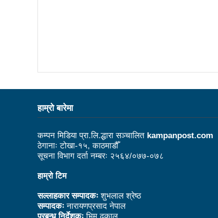
काउन्सिल नै नबोले कसले बोल्ने: अध
विदेशमा रहेका नेपालीहरूको हितरक्षा
के छ रास्वपाका महामन्त्री डा ढका
बेलकोटगढीको चौथो नगरअधिवेसनः 
ट्राफिक प्रहरीबाट कुटिए सर्वसाध
उद्योगको प्रवर्द्धन र विस्तारका 
हाम्राे बारेमा
आगामी आर्थिक वर्षभित्रै भरतपुर 
कम्पन मिडिया प्रा.लि.द्धारा सञ्चालित
kampanpost.com
चीन भ्रमणका क्रममा भएका सम्झौता
ठेगानाः टोखा-१५, काठमाडौँ
सूचना विभाग दर्ता नम्बरः २५६४/०७७-०७८
लुम्बिनी प्रदेशले घरबाटै व्यवसायिक फ
हाम्रो टिम
कसरी पाइनेछ बेलकोटगढीबासीले न
सल्लाहकार सम्पादकः
शुभलाल श्रेष्ठ
अपाङ्गता भएका व्यक्तिहरूको यौन
सम्पादकः
नारायणप्रसाद नेपाल
काउन्सिलद्वारा परराष्ट्र मामिला 
प्रबन्ध निर्देशकः
भिम ढकाल