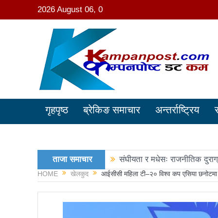
2026 August 06, 0
गृहपृष्ठ
ब्रेकिङ समाचार
अन्तर्राष्ट्रिय
ताजा समाचार
संघीयता र मधेसः राजनीतिक दुराग
HOME
खेलकुद
आईसीसी महिला टी–२० विश्व कप एसिया छनोटमा कुव
काङ्ग्रेस नेता मिश्रको आरोप : 
नवनिर्वाचित राष्ट्रिय सभा सदस्य
रञ्जु दर्शना विजयीः अधिकांश स्था