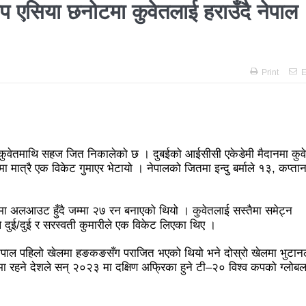
 अझै अशान्तः सडकमा सेना परिचालन
राजावादीको प्रदर्शन थप उग्रः केही स
एसिया छनोटमा कुवेतलाई हराउँदै नेपाल
विशाल जनप्रदर्शन
राजावादी र प्रहरीबिच झडपः तीनकुने-वानेश्वर क्षेत्र
ित्र ‘गर्ल्स रिराइटिङ डेस्टीनी’ लाई अडियन्स च्वाइस अवार्ड
प्रेस सेन्टरको 
Print
E
धुरीलाई लालपूर्जा वितरण
हानलाई मजदुर संगठनहरुको ध्यानाकर्षण पत्
ट कानून बनाउन ढिला भयो’
सहिद स्मृति दिवसमा माओवादी बेलकोटगढी न
नेपालका लागि कोशेढुंगाः प्रचण्ड
कविता- म हैन भने
आवश्यकता मिडि
ुवेतमाथि सहज जित निकालेको छ । दुबईको आईसीसी एकेडेमी मैदानमा कुवे
ननका १३ घटना
काउन्सिलद्वारा ४ वटा सञ्चार माध्यमको कालोसूची फुकु
मात्रै एक विकेट गुमाएर भेटायो । नेपालको जितमा इन्दु बर्माले १३, कप्ता
गढीका ५ विद्यालयमा छात्रवृत्ति वितरण
भरतपुरको मुख्य सडकमा भएको भूम
 सहभागि, ३० करोडको कारोबार
बाघले झम्टिँदा मोटरसाइकलमा सवार द
ा अलआउट हुँदै जम्मा २७ रन बनाएको थियो । कुवेतलाई सस्तैमा समेट्न
ीले दुई/दुई र सरस्वती कुमारीले एक विकेट लिएका थिए ।
 अन्तरक्रिया
एकाबिहानै चीनमा भुकम्पः नेपालमा कडा धक्का महसुस
 नेपाल पहिलो खेलमा हङकङसँग पराजित भएको थियो भने दोस्रो खेलमा भुटान
भा: प्रचण्डले सम्बोधन गर्ने
उपनिर्वाचन २०८१: एमालेभन्दा माओवादी
ा रहने देशले सन् २०२३ मा दक्षिण अफ्रिका हुने टी–२० विश्व कपको ग्लोब
दा बढी मत: गणना आजै हुने
उपचुनाव सकियो: ६२ प्रतिशतभन्दा बढी