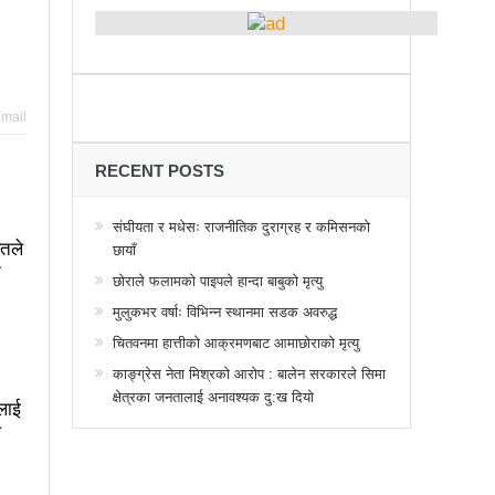
्थानमा कर्फ्यु आदेश
 तनावग्रस्त
महाधिवेसनमा पुरस्कृत हुँदै यी पत्रकार
mail
र, देशैभर अभियानात्मक कार्यक्रम
गरद्वारा वैचारिक, राजनीतिक कार्यशाला
RECENT POSTS
या साक्षरताको
संघीयता र मधेसः राजनीतिक दुराग्रह र कमिसनको
तले
छायाँ
वा, ३ वटा सूचीकरणबाट हटे
न
छोराले फलामको पाइपले हान्दा बाबुको मृत्यु
िगत विद्युतिकरणको ब्रेकथ्रु
मुलुकभर वर्षाः विभिन्न स्थानमा सडक अवरुद्ध
ुई जना घाइते
चितवनमा हात्तीको आक्रमणबाट आमाछोराको मृत्यु
काङ्ग्रेस नेता मिश्रको आरोप : बालेन सरकारले सिमा
बिद्यार्थीलाई चलचित्र सिकाउँदै बागमती प्रदेश सरकार
क्षेत्रका जनतालाई अनावश्यक दु:ख दियो
लाई
 प्रभावशाली
ककनी २ मा माओवादी विजयी
ल
 मत खसेको अनुमान