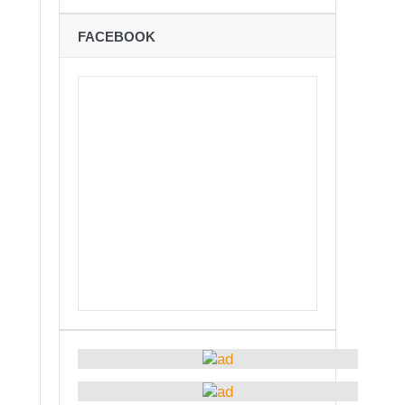
ने
FACEBOOK
शान्तिपूर्ण रुपमा मतदान सम्पन्न
कविता – अपजश
बः समय बुझेर बाटो खुलाउन मन्त्री घिसिङको म्यासेज
रोध – प्रेमविनोद नन्दन
अध्यक्षमा जिलिङका पुडासैनी
्छताका लागि ३९२ साइकल यात्रीको सचेतनामूलक र्‍याली
ारको मृत्यु