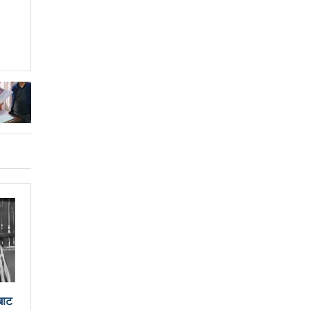
न मेयर दाहालको निर्देशन
लिदेखि सुरु हुँदै
विश्वकप क्रिकेटमा नेपालले अफगानिस्तानलाई हरायो
नावमा भाग लिने नेत्रविक्रम चन्दको संकेत
र गरेको भन्दै एमालेलाई महानगरको १ लाख जरिवाना
ाघ ४ गतेदेखि काठमाडौँमा
 नगरपालिका
लाई
आज उम्मेदवारको अन्तिम नामावली प्रकाशन हुँदै
जनयुद्धको मुख्य मुद्दा होः प्रचण्ड
बाट