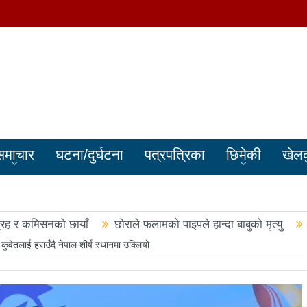
समाचार
घटना/दुर्घटना
पत्रपत्रिका
छिमेकी
खेल
्रह र कमिसनको छायाँ
छोराले फलामको पाइपले हान्दा बाबुको मृत्यु
ेतलाई हराउँदै नेपाल शीर्ष स्थानमा उक्लियो
बालेन सरकारले सिमा क्षेत्रका जनतालाई अनावश्यक दु:ख दियो
पूर्वप्र
हरुले शपथ लिए
चार स्थानमा रास्वपा विजयीः काँग्रेस र नेकपाले खाता ख
नमा रास्वपा अगाडि