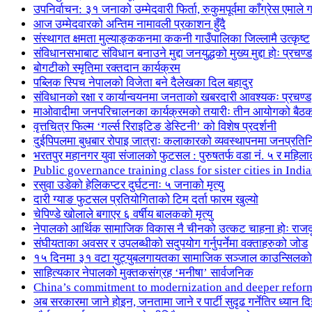
उपनिर्वाचन: ३१ जनाको उम्मेदवारी फिर्ता, रुकुमपूर्वमा काँग्रेस एमा
आज उम्मेदवारको अन्तिम नामावली प्रकाशन हुँदै
संस्थागत क्षमता मुल्याङ्ककनमा ककनी गाउँपालिका जिल्लामै उत्कृष्ट
संविधानसभाबाट संविधान बनाउने मुद्दा जनयुद्धको मुख्य मुद्दा होः प्रचण्ड
बोगटीको स्मृतिमा रक्तदान कार्यक्रम
पब्लिक स्पिच नेपालको विजेता बने दैलेखका दिल बहादुर
संविधानको रक्षा र कार्यान्वयनमा जनताको खबरदारी आवश्यकः प्रचण्ड
माओवादीमा जनपरिचालनका कार्यक्रमको तयारीः तीन आयोगको बैठ
वृत्तचित्र फिल्म ‘गर्ल्स रिराइटिङ डेस्टिनी’ को विशेष प्रदर्शनी
दुईपिपलमा बुधबार रोपाइ जात्राः कलाकारको व्यवस्थापनमा जनप्रतिन
भरतपुर महानगर युवा संजालको फुटसल : पुरुषतर्फ वडा नं. ५ र महिला
Public governance training class for sister cities in I
रसुवा उडेको हेलिकप्टर दुर्घटनाः ५ जनाको मृत्यु
दारी ग्याङ फुटसल प्रतियोगिताको टिम दर्ता फारम खुल्यो
चेपिण्डे खोलाले बगाएर ६ वर्षीय बालकको मृत्यु
नेपालको आर्थिक सामाजिक विकास नै चीनको उत्कट चाहना होः राज
संघीयताका अवसर र उपलब्धीको सदुपयोग गर्नुपर्नेमा वक्ताहरुको जोड
१५ दिनमा ३१ वटा युट्युबलगायतका सामाजिक सञ्जाल काउन्सिलको
साहित्यकार नेपालको मुक्तकसंग्रह ‘मनीषा’ सार्वजनिक
China’s commitment to modernization and deeper refor
अब सरकारमा जाने होइन, जनतामा जाने र पार्टी सुदृढ गर्नेतिर ध्यान दि