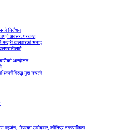
लको निर्देशन
्वपूर्ण अवसर: प्रचण्ड
्ने मन्त्री कलवारको भनाइ
 नवलपरासीलाई
मचारीको आन्दोलन
ो
कारीविरुद्ध मुद्दा नचल्ने
ु
ण महर्जन, मेयरका उम्मेदवार, कीर्तिपुर नगरपालिका