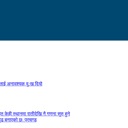
ालाई अनावश्यक दु:ख दियो
केही स्थानमा रातीदेखि नै गणना सुरु हुने
ृढ बनाएको छः प्रचण्ड