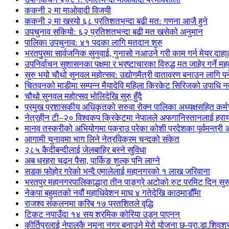
ककनी २ मा माओवादी विजयी
ककनी २ मा खस्यो ६८ प्रतिशतभन्दा बढी मत: गणना आजै हुने
उपचुनाव सकियो: ६२ प्रतिशतभन्दा बढी मत खसेको अनुमान
पालिका उपचुनाव: ४१ पदका लागि मतदान शुरु
भरतपुुरमा सार्वजनिक सुनुवाई, गुनासो नआउने गरी काम गर्न मेयर दाहा
उपनिर्वाचन सुशासनका पक्षमा र भ्रष्टाचारका विरुद्ध मत जाहेर गर्ने महत
सुरु भयो चौथो सुनवल महोत्सव: उद्योगमैत्री वातावरण बनाउन लागि पर
चितवनको माडीमा सम्पन्न मैयादेवि महिला क्रिकेट सिरिजको उपाधि
चौथो सुनवल महोत्सव भोलिदेखि सुरु हुँदै
प्रमुख प्रशासकीय अधिकृतको सरुवा रोक्न पालिका अध्यक्षसहित कर्
नेत्रहीन टी–२० विश्वकप क्रिकेटमा नेपालले अफगानिस्तानलाई हराय
मानव तस्करीको अभियोगमा पक्राउ परेका कोशी प्रदेशका पूर्वमन्त्री अधि
आगामी चुनावमा भाग लिने नेत्रविक्रम चन्दको संकेत
२८५ कैदीबन्दीलाई जेलबाहिर बस्ने सुविधा
अब धरहरा चढ्न पैसा, पार्किङ शुल्क पनि लाग्ने
सडक फोहोर गरेको भन्दै एमालेलाई महानगरको १ लाख जरिवाना
भरतपुर महानगरपालिकाद्धारा तीन पाङ्ग्रे अटोको रुट परमिट दिन सुर
नेकपा बहुमतको नवौं महाधिवेशन माघ ४ गतेदेखि काठमाडौँमा
राजश्व संकलनमा करिब १७ प्रतशितले वृद्धि
टिकट नपाउँदा १४ सय श्रमिक कोरिया उड्न पाएनन्
कीर्तिपुरलाई नेपालकै नमूना नगर बनाउने मेरो योजना छ-प्रा.डा.शिवशर