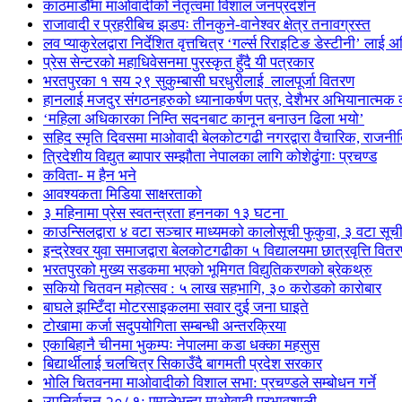
काठमाडौँमा माओवादीको नेतृत्वमा विशाल जनप्रदर्शन
राजावादी र प्रहरीबिच झडपः तीनकुने-वानेश्वर क्षेत्र तनावग्रस्त
लव प्याकुरेलद्वारा निर्देशित वृत्तचित्र ‘गर्ल्स रिराइटिङ डेस्टीनी’ लाई 
प्रेस सेन्टरको महाधिवेसनमा पुरस्कृत हुँदै यी पत्रकार
भरतपुरका १ सय २९ सुकुम्बासी घरधुरीलाई लालपूर्जा वितरण
हानलाई मजदुर संगठनहरुको ध्यानाकर्षण पत्र, देशैभर अभियानात्मक क
‘महिला अधिकारका निम्ति सदनबाट कानून बनाउन ढिला भयो’
सहिद स्मृति दिवसमा माओवादी बेलकोटगढी नगरद्वारा वैचारिक, राजनी
त्रिदेशीय विद्युत ब्यापार सम्झौता नेपालका लागि कोशेढुंगाः प्रचण्ड
कविता- म हैन भने
आवश्यकता मिडिया साक्षरताको
३ महिनामा प्रेस स्वतन्त्रता हननका १३ घटना
काउन्सिलद्वारा ४ वटा सञ्चार माध्यमको कालोसूची फुकुवा, ३ वटा सू
इन्द्रेश्वर युवा समाजद्वारा बेलकोटगढीका ५ विद्यालयमा छात्रवृत्ति वित
भरतपुरको मुख्य सडकमा भएको भूमिगत विद्युतिकरणको ब्रेकथ्रु
सकियो चितवन महोत्सव : ५ लाख सहभागि, ३० करोडको कारोबार
बाघले झम्टिँदा मोटरसाइकलमा सवार दुई जना घाइते
टोखामा कर्जा सदुपयोगिता सम्बन्धी अन्तरक्रिया
एकाबिहानै चीनमा भुकम्पः नेपालमा कडा धक्का महसुस
बिद्यार्थीलाई चलचित्र सिकाउँदै बागमती प्रदेश सरकार
भोलि चितवनमा माओवादीको विशाल सभा: प्रचण्डले सम्बोधन गर्ने
उपनिर्वाचन २०८१: एमालेभन्दा माओवादी प्रभावशाली