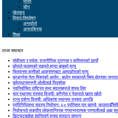
भारत
चीन
खेलकुद
विचार/विश्लेषण
अन्तर्वार्ता
अन्तरक्रिया
शिक्षा
ताजा समाचार
संघीयता र मधेसः राजनीतिक दुराग्रह र कमिसनको छायाँ
छोराले फलामको पाइपले हान्दा बाबुको मृत्यु
चितवनमा हात्तीको आक्रमणबाट आमाछोराको मृत्यु
काङ्ग्रेस नेता मिश्रको आरोप : बालेन सरकारले सिमा क्षेत्रका जनत
पूर्वप्रधानमन्त्री ओलीलाई पितृशोक
नवनिर्वाचित राष्ट्रिय सभा सदस्यहरुले शपथ लिए
चार स्थानमा रास्वपा विजयीः काँग्रेस र नेकपाले खाता खोले
रञ्जु दर्शना विजयीः अधिकांश स्थानमा रास्वपा अगाडि
प्रतिनिधिसभा सदस्य निर्वाचनः ६० प्रतिशत मत खस्यो, काठमाडौँसहित 
निर्वाचनले सङ्घीय लोकतान्त्रिक गणतन्त्रात्मक प्रणालीलाई अझ सुद
छिटफुटबाहेक शान्तिपूर्ण रुपमा मतदान सम्पन्न