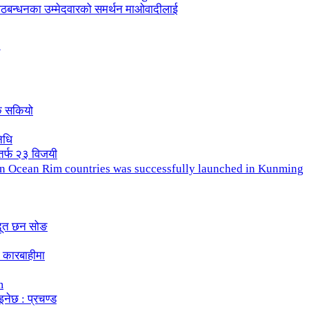
ले गठबन्धनका उम्मेदवारको समर्थन माओवादीलाई
क सकियो
िधि
तर्फ २३ विजयी
ndian Ocean Rim countries was successfully launched in Kunming
दूत छन सोङ
 कारबाहीमा
m
इनेछ : प्रचण्ड