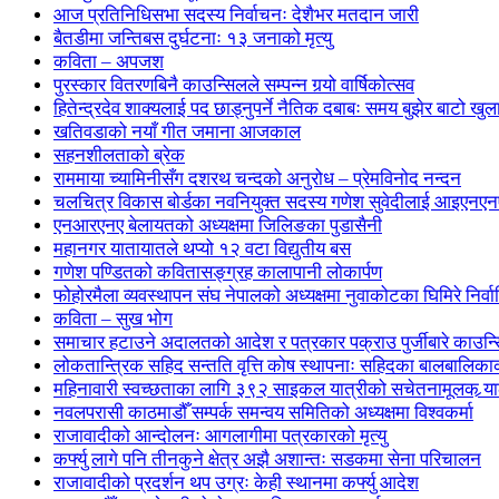
आज प्रतिनिधिसभा सदस्य निर्वाचनः देशैभर मतदान जारी
बैतडीमा जन्तिबस दुर्घटनाः १३ जनाको मृत्यु
कविता – अपजश
पुरस्कार वितरणबिनै काउन्सिलले सम्पन्न गर्‍यो वार्षिकोत्सव
हितेन्द्रदेव शाक्यलाई पद छाड्नुपर्ने नैतिक दबाबः समय बुझेर बाटो खु
खतिवडाको नयाँ गीत जमाना आजकाल
सहनशीलताको ब्रेक
राममाया च्यामिनीसँग दशरथ चन्दको अनुरोध – प्रेमविनोद नन्दन
चलचित्र विकास बोर्डका नवनियुक्त सदस्य गणेश सुवेदीलाई आइएनएनएफ
एनआरएनए बेलायतको अध्यक्षमा जिलिङका पुडासैनी
महानगर यातायातले थप्यो १२ वटा विद्युतीय बस
गणेश पण्डितको कवितासङ्ग्रह कालापानी लोकार्पण
फोहोरमैला व्यवस्थापन संघ नेपालको अध्यक्षमा नुवाकोटका घिमिरे निर्व
कविता – सुख भोग
समाचार हटाउने अदालतको आदेश र पत्रकार पक्राउ पुर्जीबारे काउन्सि
लोकतान्त्रिक सहिद सन्तति वृत्ति कोष स्थापनाः सहिदका बालबालिकाको 
महिनावारी स्वच्छताका लागि ३९२ साइकल यात्रीको सचेतनामूलक र्‍य
नवलपरासी काठमाडौँ सम्पर्क समन्वय समितिको अध्यक्षमा विश्वकर्मा
राजावादीको आन्दोलनः आगलागीमा पत्रकारको मृत्यु
कर्फ्यु लागे पनि तीनकुने क्षेत्र अझै अशान्तः सडकमा सेना परिचालन
राजावादीको प्रदर्शन थप उग्रः केही स्थानमा कर्फ्यु आदेश