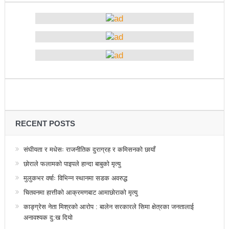
चितवनको माडीमा सम्पन्न मैयादेवि महिला क्रिकेट सिरिजको
उपाधि नवलपरासीलाई
चौथो सुनवल महोत्सव भोलिदेखि सुरु हुँदै
प्रमुख प्रशासकीय अधिकृतको सरुवा रोक्न पालिका
अध्यक्षसहित कर्मचारीको आन्दोलन
नेत्रहीन टी–२० विश्वकप क्रिकेटमा नेपालले
अफगानिस्तानलाई हरायो
RECENT POSTS
मानव तस्करीको अभियोगमा पक्राउ परेका कोशी प्रदेशका
संघीयता र मधेसः राजनीतिक दुराग्रह र कमिसनको छायाँ
पूर्वमन्त्री अधिकारीविरुद्ध मुद्दा नचल्ने
छोराले फलामको पाइपले हान्दा बाबुको मृत्यु
आगामी चुनावमा भाग लिने नेत्रविक्रम चन्दको संकेत
मुलुकभर वर्षाः विभिन्न स्थानमा सडक अवरुद्ध
चितवनमा हात्तीको आक्रमणबाट आमाछोराको मृत्यु
२८५ कैदीबन्दीलाई जेलबाहिर बस्ने सुविधा
काङ्ग्रेस नेता मिश्रको आरोप : बालेन सरकारले सिमा क्षेत्रका जनतालाई
अब धरहरा चढ्न पैसा, पार्किङ शुल्क पनि लाग्ने
अनावश्यक दु:ख दियो