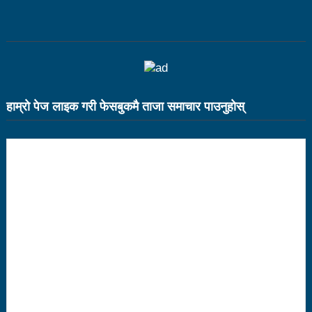
उत्कृष्ट
संविधानसभाबाट संविधान बनाउने मुद्दा जनयुद्धको मुख्य मुद्दा होः
प्रचण्ड
बोगटीको स्मृतिमा रक्तदान कार्यक्रम
हाम्राे पेज लाइक गरी फेसबुकमै ताजा समाचार पाउनुहाेस्
पब्लिक स्पिच नेपालको विजेता बने दैलेखका दिल बहादुर
संविधानको रक्षा र कार्यान्वयनमा जनताको खबरदारी आवश्यकः
प्रचण्ड
माओवादीमा जनपरिचालनका कार्यक्रमको तयारीः तीन
आयोगको बैठक सकियो
वृत्तचित्र फिल्म ‘गर्ल्स रिराइटिङ डेस्टिनी’ को विशेष प्रदर्शनी
दुईपिपलमा बुधबार रोपाइ जात्राः कलाकारको व्यवस्थापनमा
जनप्रतिनिधि