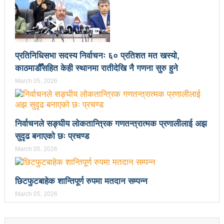
वटा सूचीकरणबाट हटे
इन्द्रेश्वर युवा समाजद्वारा बेलकोटगढीका ५ विद्यालयमा छात्रवृत्ति
वितरण
प्रतिनिधिसभा सदस्य निर्वाचनः ६० प्रतिशत मत खस्यो,
काठमाडौँसहित केही स्थानमा रातीदेखि नै गणना सुरु हुने
भरतपुरको मुख्य सडकमा भएको भूमिगत विद्युतिकरणको ब्रेकथ्रु
March 05, 2026
सकियो चितवन महोत्सव : ५ लाख सहभागि, ३० करोडको
कारोबार
निर्वाचनले सङ्घीय लोकतान्त्रिक गणतन्त्रात्मक प्रणालीलाई अझ
बाघले झम्टिँदा मोटरसाइकलमा सवार दुई जना घाइते
सुदृढ बनाएको छः प्रचण्ड
टोखामा कर्जा सदुपयोगिता सम्बन्धी अन्तरक्रिया
March 05, 2026
एकाबिहानै चीनमा भुकम्पः नेपालमा कडा धक्का महसुस
छिटफुटबाहेक शान्तिपूर्ण रुपमा मतदान सम्पन्न
बिद्यार्थीलाई चलचित्र सिकाउँदै बागमती प्रदेश सरकार
March 05, 2026
भोलि चितवनमा माओवादीको विशाल सभा: प्रचण्डले सम्बोधन
गर्ने