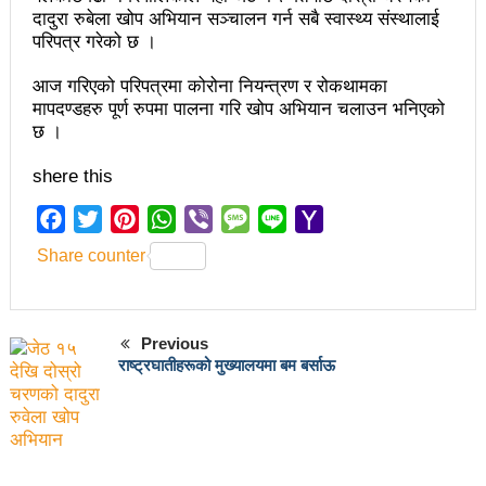
दादुरा रुबेला खोप अभियान सञ्चालन गर्न सबै स्वास्थ्य संस्थालाई
अझ सुदृढ बनाएको छः प्रचण्ड
परिपत्र गरेको छ ।
छिटफुटबाहेक शान्तिपूर्ण रुपमा मतदान सम्पन्न
आज गरिएको परिपत्रमा कोरोना नियन्त्रण र रोकथामका
मापदण्डहरु पूर्ण रुपमा पालना गरि खोप अभियान चलाउन भनिएको
आज प्रतिनिधिसभा सदस्य निर्वाचनः देशैभर मतदान जारी
छ ।
बैतडीमा जन्तिबस दुर्घटनाः १३ जनाको मृत्यु
shere this
कविता – अपजश
Facebook
Twitter
Pinterest
WhatsApp
Viber
Message
Line
Yahoo
पुरस्कार वितरणबिनै काउन्सिलले सम्पन्न गर्‍यो वार्षिकोत्सव
Mail
Share counter
हितेन्द्रदेव शाक्यलाई पद छाड्नुपर्ने नैतिक दबाबः समय बुझेर
बाटो खुलाउन मन्त्री घिसिङको म्यासेज
Previous
खतिवडाको नयाँ गीत जमाना आजकाल
राष्ट्रघातीहरूको मुख्यालयमा बम बर्साऊ
सहनशीलताको ब्रेक
राममाया च्यामिनीसँग दशरथ चन्दको अनुरोध – प्रेमविनोद नन्दन