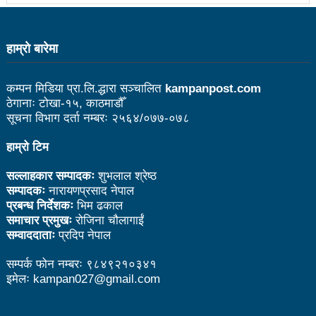
सडक फोहोर गरेको भन्दै एमालेलाई महानगरको १ लाख जरिवाना
भरतपुर महानगरपालिकाद्धारा तीन पाङ्ग्रे अटोको रुट परमिट
हाम्राे बारेमा
दिन सुरु
कम्पन मिडिया प्रा.लि.द्धारा सञ्चालित
kampanpost.com
नेकपा बहुमतको नवौं महाधिवेशन माघ ४ गतेदेखि काठमाडौँमा
ठेगानाः टोखा-१५, काठमाडौँ
राजश्व संकलनमा करिब १७ प्रतशितले वृद्धि
सूचना विभाग दर्ता नम्बरः २५६४/०७७-०७८
टिकट नपाउँदा १४ सय श्रमिक कोरिया उड्न पाएनन्
हाम्रो टिम
कीर्तिपुरलाई नेपालकै नमूना नगर बनाउने मेरो योजना छ-
सल्लाहकार सम्पादकः
शुभलाल श्रेष्ठ
सम्पादकः
नारायणप्रसाद नेपाल
प्रा.डा.शिवशरण महर्जन, मेयरका उम्मेदवार, कीर्तिपुर नगरपालिका
प्रबन्ध निर्देशकः
भिम ढकाल
समाचार प्रमुखः
रोजिना चौलागाईं
उपनिर्वाचन: ३१ जनाको उम्मेदवारी फिर्ता, रुकुमपूर्वमा काँग्रेस
सम्वाददाताः
प्रदिप नेपाल
एमाले गठबन्धनका उम्मेदवारको समर्थन माओवादीलाई
सम्पर्क फोन नम्बरः ९८४९२१०३४१
आज उम्मेदवारको अन्तिम नामावली प्रकाशन हुँदै
इमेलः kampan027@gmail.com
संस्थागत क्षमता मुल्याङ्ककनमा ककनी गाउँपालिका जिल्लामै