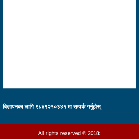
१५ दिनमा ३१ वटा युट्युबलगायतका सामाजिक सञ्जाल
काउन्सिलको कारबाहीमा
साहित्यकार नेपालको मुक्तकसंग्रह ‘मनीषा’ सार्वजनिक
China’s commitment to modernization and deeper
reform
अब सरकारमा जाने होइन, जनतामा जाने र पार्टी सुदृढ गर्नेतिर
ध्यान दिइनेछ : प्रचण्ड
सौर्य एयर दुर्घटनाः ४ जनाको जीवितै उद्दार, १५ जनाको मृत्यु
सौर्य एयर दुर्घटनाः आफ्नै कर्मचारी लिएर पोखरा जाँदै थियो
बिज्ञापनका लागि ९८४९२१०३४१ मा सम्पर्क गर्नुहाेस्
जहाज
सौर्य एयरको जहाज दुर्घटनाः २ जनाको शब फेला
All rights reserved © 2018: