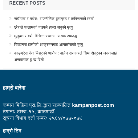
RECENT POSTS
उत्कृष्ट
संविधानसभाबाट संविधान बनाउने मुद्दा जनयुद्धको मुख्य मुद्दा होः
संघीयता र मधेसः राजनीतिक दुराग्रह र कमिसनको छायाँ
छोराले फलामको पाइपले हान्दा बाबुको मृत्यु
प्रचण्ड
मुलुकभर वर्षाः विभिन्न स्थानमा सडक अवरुद्ध
बोगटीको स्मृतिमा रक्तदान कार्यक्रम
चितवनमा हात्तीको आक्रमणबाट आमाछोराको मृत्यु
पब्लिक स्पिच नेपालको विजेता बने दैलेखका दिल बहादुर
काङ्ग्रेस नेता मिश्रको आरोप : बालेन सरकारले सिमा क्षेत्रका जनतालाई
अनावश्यक दु:ख दियो
संविधानको रक्षा र कार्यान्वयनमा जनताको खबरदारी आवश्यकः
प्रचण्ड
हाम्राे बारेमा
माओवादीमा जनपरिचालनका कार्यक्रमको तयारीः तीन
आयोगको बैठक सकियो
कम्पन मिडिया प्रा.लि.द्धारा सञ्चालित
kampanpost.com
वृत्तचित्र फिल्म ‘गर्ल्स रिराइटिङ डेस्टिनी’ को विशेष प्रदर्शनी
ठेगानाः टोखा-१५, काठमाडौँ
सूचना विभाग दर्ता नम्बरः २५६४/०७७-०७८
दुईपिपलमा बुधबार रोपाइ जात्राः कलाकारको व्यवस्थापनमा
हाम्रो टिम
जनप्रतिनिधि