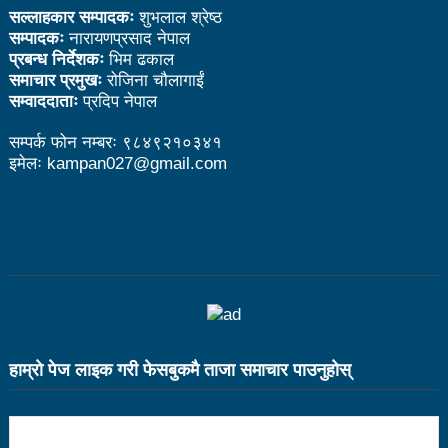
सल्लाहकार सम्पादकः
शुभलाल श्रेष्ठ
भरतपुर महानगर युवा संजालको फुटसल : पुरुषतर्फ वडा नं. ५ र
सम्पादकः
नारायणप्रसाद नेपाल
प्रबन्ध निर्देशकः
भिम ढकाल
महिलातर्फ २३ विजयी
समाचार प्रमुखः
रोजिना चौलागाईं
सम्वाददाताः
प्रदिप नेपाल
Public governance training class for sister cities
in Indian Ocean Rim countries was successfully
सम्पर्क फोन नम्बरः ९८४९२१०३४१
इमेलः kampan027@gmail.com
launched in Kunming
रसुवा उडेको हेलिकप्टर दुर्घटनाः ५ जनाको मृत्यु
दारी ग्याङ फुटसल प्रतियोगिताको टिम दर्ता फारम खुल्यो
चेपिण्डे खोलाले बगाएर ६ वर्षीय बालकको मृत्यु
नेपालको आर्थिक सामाजिक विकास नै चीनको उत्कट चाहना
हाम्राे पेज लाइक गरी फेसबुकमै ताजा समाचार पाउनुहाेस्
होः राजदूत छन सोङ
संघीयताका अवसर र उपलब्धीको सदुपयोग गर्नुपर्नेमा वक्ताहरुको
जोड