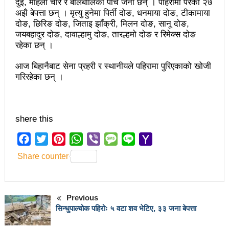
चलचित्र विकास बोर्डका नवनियुक्त सदस्य गणेश सुवेदीलाई
दुई, महिला चार र बालबालिका पाँच जना छन् । पहिरामा परेका २७
अझै बेपत्ता छन् । मृत्यु हुनेमा पिर्ती दोङ, धनमाया दोङ, टीकामाया
आइएनएनएफद्वारा सम्मान
दोङ, छिरिङ दोङ, जिताइ झाँक्री, मिलन दोङ, सानू दोङ,
जयबहादुर दोङ, दावाल्हामु दोङ, तारल्हमो दोङ र रिमेक्स दोङ
एनआरएनए बेलायतको अध्यक्षमा जिलिङका पुडासैनी
रहेका छन् ।
महानगर यातायातले थप्यो १२ वटा विद्युतीय बस
आज बिहानैबाट सेना प्रहरी र स्थानीयले पहिरामा पुरिएकाको खोजी
गरिरहेका छन् ।
गणेश पण्डितको कवितासङ्ग्रह कालापानी लोकार्पण
फोहोरमैला व्यवस्थापन संघ नेपालको अध्यक्षमा नुवाकोटका घिमिरे
निर्वाचित
shere this
कविता – सुख भोग
Facebook
Twitter
Pinterest
WhatsApp
Viber
Message
Line
Yahoo
Mail
समाचार हटाउने अदालतको आदेश र पत्रकार पक्राउ पुर्जीबारे
Share counter
काउन्सिल सुक्ष्म अध्ययनमा
लोकतान्त्रिक सहिद सन्तति वृत्ति कोष स्थापनाः सहिदका
Previous
सिन्धुपाल्चोक पहिरोः ५ वटा शव भेटिए, ३३ जना बेपत्ता
बालबालिकाको शिक्षामा खर्च हुने