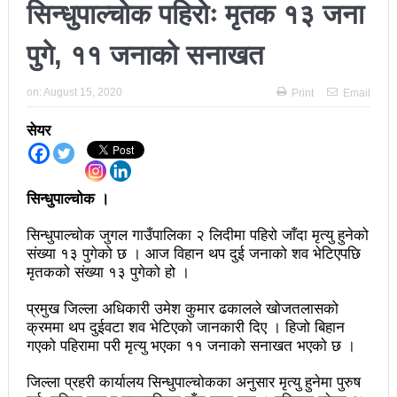
सिन्धुपाल्चोक पहिरोः मृतक १३ जना
अझ सुदृढ बनाएको छः प्रचण्ड
पुगे, ११ जनाको सनाखत
छिटफुटबाहेक शान्तिपूर्ण रुपमा मतदान सम्पन्न
on:
August 15, 2020
Print
Email
आज प्रतिनिधिसभा सदस्य निर्वाचनः देशैभर मतदान जारी
बैतडीमा जन्तिबस दुर्घटनाः १३ जनाको मृत्यु
सेयर
कविता – अपजश
पुरस्कार वितरणबिनै काउन्सिलले सम्पन्न गर्‍यो वार्षिकोत्सव
सिन्धुपाल्चोक ।
हितेन्द्रदेव शाक्यलाई पद छाड्नुपर्ने नैतिक दबाबः समय बुझेर
सिन्धुपाल्चोक जुगल गाउँपालिका २ लिदीमा पहिरो जाँदा मृत्यु हुनेको
संख्या १३ पुगेको छ । आज विहान थप दुई जनाको शव भेटिएपछि
बाटो खुलाउन मन्त्री घिसिङको म्यासेज
मृतकको संख्या १३ पुगेको हो ।
खतिवडाको नयाँ गीत जमाना आजकाल
प्रमुख जिल्ला अधिकारी उमेश कुमार ढकालले खोजतलासको
क्रममा थप दुईवटा शव भेटिएको जानकारी दिए । हिजो बिहान
सहनशीलताको ब्रेक
गएको पहिरामा परी मृत्यु भएका ११ जनाको सनाखत भएको छ ।
राममाया च्यामिनीसँग दशरथ चन्दको अनुरोध – प्रेमविनोद नन्दन
जिल्ला प्रहरी कार्यालय सिन्धुपाल्चोकका अनुसार मृत्यु हुनेमा पुरुष