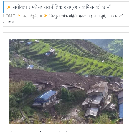
संघीयता र मधेसः राजनीतिक दुराग्रह र कमिसनको छायाँ
HOME
घटना/दुर्घटना
सिन्धुपाल्चोक पहिरोः मृतक १३ जना पुगे, ११ जनाको
छोराले फलामको पाइपले हान्दा बाबुको मृत्यु
सनाखत
चितवनमा हात्तीको आक्रमणबाट आमाछोराको मृत्यु
काङ्ग्रेस नेता मिश्रको आरोप : बालेन सरकारले सिमा क्षेत्रका
जनतालाई अनावश्यक दु:ख दियो
पूर्वप्रधानमन्त्री ओलीलाई पितृशोक
नवनिर्वाचित राष्ट्रिय सभा सदस्यहरुले शपथ लिए
चार स्थानमा रास्वपा विजयीः काँग्रेस र नेकपाले खाता खोले
रञ्जु दर्शना विजयीः अधिकांश स्थानमा रास्वपा अगाडि
प्रतिनिधिसभा सदस्य निर्वाचनः ६० प्रतिशत मत खस्यो,
काठमाडौँसहित केही स्थानमा रातीदेखि नै गणना सुरु हुने
निर्वाचनले सङ्घीय लोकतान्त्रिक गणतन्त्रात्मक प्रणालीलाई