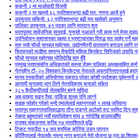
ककनी २ मा माओवादी विजयी
ककनी २ मा खस्यो ६८ प्रतिशतभन्दा बढी मत: गणना आजै हुने
उपचुनाव सकियो: ६२ प्रतिशतभन्दा बढी मत खसेको अनुमान
पालिका उपचुनाव: ४१ पदका लागि मतदान शुरु
भरतपुुरमा सार्वजनिक सुनुवाई, गुनासो नआउने गरी काम गर्न मेयर दाहा
उपनिर्वाचन सुशासनका पक्षमा र भ्रष्टाचारका विरुद्ध मत जाहेर गर्ने महत
सुरु भयो चौथो सुनवल महोत्सव: उद्योगमैत्री वातावरण बनाउन लागि पर
चितवनको माडीमा सम्पन्न मैयादेवि महिला क्रिकेट सिरिजको उपाधि
चौथो सुनवल महोत्सव भोलिदेखि सुरु हुँदै
प्रमुख प्रशासकीय अधिकृतको सरुवा रोक्न पालिका अध्यक्षसहित कर्
नेत्रहीन टी–२० विश्वकप क्रिकेटमा नेपालले अफगानिस्तानलाई हराय
मानव तस्करीको अभियोगमा पक्राउ परेका कोशी प्रदेशका पूर्वमन्त्री अधि
आगामी चुनावमा भाग लिने नेत्रविक्रम चन्दको संकेत
२८५ कैदीबन्दीलाई जेलबाहिर बस्ने सुविधा
अब धरहरा चढ्न पैसा, पार्किङ शुल्क पनि लाग्ने
सडक फोहोर गरेको भन्दै एमालेलाई महानगरको १ लाख जरिवाना
भरतपुर महानगरपालिकाद्धारा तीन पाङ्ग्रे अटोको रुट परमिट दिन सुर
नेकपा बहुमतको नवौं महाधिवेशन माघ ४ गतेदेखि काठमाडौँमा
राजश्व संकलनमा करिब १७ प्रतशितले वृद्धि
टिकट नपाउँदा १४ सय श्रमिक कोरिया उड्न पाएनन्
कीर्तिपुरलाई नेपालकै नमूना नगर बनाउने मेरो योजना छ-प्रा.डा.शिवशर