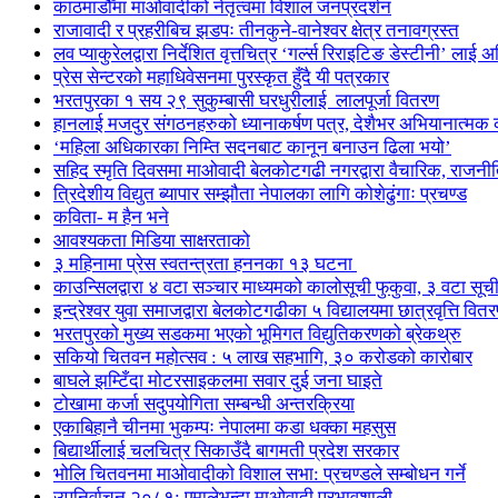
काठमाडौँमा माओवादीको नेतृत्वमा विशाल जनप्रदर्शन
राजावादी र प्रहरीबिच झडपः तीनकुने-वानेश्वर क्षेत्र तनावग्रस्त
लव प्याकुरेलद्वारा निर्देशित वृत्तचित्र ‘गर्ल्स रिराइटिङ डेस्टीनी’ लाई 
प्रेस सेन्टरको महाधिवेसनमा पुरस्कृत हुँदै यी पत्रकार
भरतपुरका १ सय २९ सुकुम्बासी घरधुरीलाई लालपूर्जा वितरण
हानलाई मजदुर संगठनहरुको ध्यानाकर्षण पत्र, देशैभर अभियानात्मक क
‘महिला अधिकारका निम्ति सदनबाट कानून बनाउन ढिला भयो’
सहिद स्मृति दिवसमा माओवादी बेलकोटगढी नगरद्वारा वैचारिक, राजनी
त्रिदेशीय विद्युत ब्यापार सम्झौता नेपालका लागि कोशेढुंगाः प्रचण्ड
कविता- म हैन भने
आवश्यकता मिडिया साक्षरताको
३ महिनामा प्रेस स्वतन्त्रता हननका १३ घटना
काउन्सिलद्वारा ४ वटा सञ्चार माध्यमको कालोसूची फुकुवा, ३ वटा सू
इन्द्रेश्वर युवा समाजद्वारा बेलकोटगढीका ५ विद्यालयमा छात्रवृत्ति वित
भरतपुरको मुख्य सडकमा भएको भूमिगत विद्युतिकरणको ब्रेकथ्रु
सकियो चितवन महोत्सव : ५ लाख सहभागि, ३० करोडको कारोबार
बाघले झम्टिँदा मोटरसाइकलमा सवार दुई जना घाइते
टोखामा कर्जा सदुपयोगिता सम्बन्धी अन्तरक्रिया
एकाबिहानै चीनमा भुकम्पः नेपालमा कडा धक्का महसुस
बिद्यार्थीलाई चलचित्र सिकाउँदै बागमती प्रदेश सरकार
भोलि चितवनमा माओवादीको विशाल सभा: प्रचण्डले सम्बोधन गर्ने
उपनिर्वाचन २०८१: एमालेभन्दा माओवादी प्रभावशाली