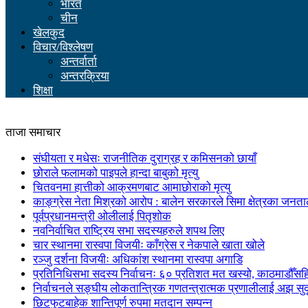
भारत
चीन
खेलकुद
विचार/विश्लेषण
अन्तर्वार्ता
अन्तरक्रिया
शिक्षा
ताजा समाचार
संघीयता र मधेसः राजनीतिक दुराग्रह र कमिसनको छायाँ
छोराले फलामको पाइपले हान्दा बाबुको मृत्यु
चितवनमा हात्तीको आक्रमणबाट आमाछोराको मृत्यु
काङ्ग्रेस नेता मिश्रको आरोप : बालेन सरकारले सिमा क्षेत्रका जनत
पूर्वप्रधानमन्त्री ओलीलाई पितृशोक
नवनिर्वाचित राष्ट्रिय सभा सदस्यहरुले शपथ लिए
चार स्थानमा रास्वपा विजयीः काँग्रेस र नेकपाले खाता खोले
रञ्जु दर्शना विजयीः अधिकांश स्थानमा रास्वपा अगाडि
प्रतिनिधिसभा सदस्य निर्वाचनः ६० प्रतिशत मत खस्यो, काठमाडौँसहित 
निर्वाचनले सङ्घीय लोकतान्त्रिक गणतन्त्रात्मक प्रणालीलाई अझ सुद
छिटफुटबाहेक शान्तिपूर्ण रुपमा मतदान सम्पन्न