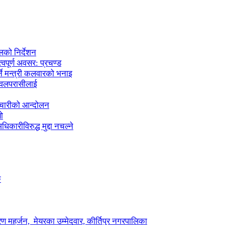
लको निर्देशन
्वपूर्ण अवसर: प्रचण्ड
्ने मन्त्री कलवारको भनाइ
 नवलपरासीलाई
मचारीको आन्दोलन
ो
कारीविरुद्ध मुद्दा नचल्ने
ु
ण महर्जन, मेयरका उम्मेदवार, कीर्तिपुर नगरपालिका