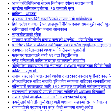
आज प्रतिनिधिसभा सदस्य निर्वाचनः देशैभर मतदान जारी
बैतडीमा जन्तिबस दुर्घटनाः १३ जनाको मृत्यु
कविता – अपजश
पुरस्कार वितरणबिनै काउन्सिलले सम्पन्न गर्‍यो वार्षिकोत्सव
हितेन्द्रदेव शाक्यलाई पद छाड्नुपर्ने नैतिक दबाबः समय बुझेर बाटो खु
खतिवडाको नयाँ गीत जमाना आजकाल
सहनशीलताको ब्रेक
राममाया च्यामिनीसँग दशरथ चन्दको अनुरोध – प्रेमविनोद नन्दन
चलचित्र विकास बोर्डका नवनियुक्त सदस्य गणेश सुवेदीलाई आइएनएनएफ
एनआरएनए बेलायतको अध्यक्षमा जिलिङका पुडासैनी
महानगर यातायातले थप्यो १२ वटा विद्युतीय बस
गणेश पण्डितको कवितासङ्ग्रह कालापानी लोकार्पण
फोहोरमैला व्यवस्थापन संघ नेपालको अध्यक्षमा नुवाकोटका घिमिरे निर्व
कविता – सुख भोग
समाचार हटाउने अदालतको आदेश र पत्रकार पक्राउ पुर्जीबारे काउन्सि
लोकतान्त्रिक सहिद सन्तति वृत्ति कोष स्थापनाः सहिदका बालबालिकाको 
महिनावारी स्वच्छताका लागि ३९२ साइकल यात्रीको सचेतनामूलक र्‍य
नवलपरासी काठमाडौँ सम्पर्क समन्वय समितिको अध्यक्षमा विश्वकर्मा
राजावादीको आन्दोलनः आगलागीमा पत्रकारको मृत्यु
कर्फ्यु लागे पनि तीनकुने क्षेत्र अझै अशान्तः सडकमा सेना परिचालन
राजावादीको प्रदर्शन थप उग्रः केही स्थानमा कर्फ्यु आदेश