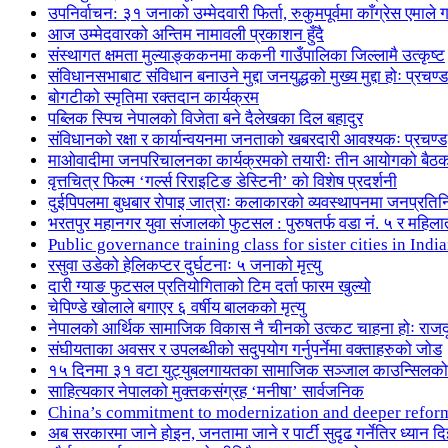
उपनिर्वाचन: ३१ जनाको उम्मेदवारी फिर्ता, रुकुमपूर्वमा काँग्रेस एमा
आज उम्मेदवारको अन्तिम नामावली प्रकाशन हुँदै
संस्थागत क्षमता मुल्याङ्ककनमा ककनी गाउँपालिका जिल्लामै उत्कृष्ट
संविधानसभाबाट संविधान बनाउने मुद्दा जनयुद्धको मुख्य मुद्दा होः प्रचण्ड
बोगटीको स्मृतिमा रक्तदान कार्यक्रम
पब्लिक स्पिच नेपालको विजेता बने दैलेखका दिल बहादुर
संविधानको रक्षा र कार्यान्वयनमा जनताको खबरदारी आवश्यकः प्रचण्ड
माओवादीमा जनपरिचालनका कार्यक्रमको तयारीः तीन आयोगको बैठ
वृत्तचित्र फिल्म ‘गर्ल्स रिराइटिङ डेस्टिनी’ को विशेष प्रदर्शनी
दुईपिपलमा बुधबार रोपाइ जात्राः कलाकारको व्यवस्थापनमा जनप्रतिन
भरतपुर महानगर युवा संजालको फुटसल : पुरुषतर्फ वडा नं. ५ र महिला
Public governance training class for sister cities in I
रसुवा उडेको हेलिकप्टर दुर्घटनाः ५ जनाको मृत्यु
दारी ग्याङ फुटसल प्रतियोगिताको टिम दर्ता फारम खुल्यो
चेपिण्डे खोलाले बगाएर ६ वर्षीय बालकको मृत्यु
नेपालको आर्थिक सामाजिक विकास नै चीनको उत्कट चाहना होः राज
संघीयताका अवसर र उपलब्धीको सदुपयोग गर्नुपर्नेमा वक्ताहरुको जोड
१५ दिनमा ३१ वटा युट्युबलगायतका सामाजिक सञ्जाल काउन्सिलको
साहित्यकार नेपालको मुक्तकसंग्रह ‘मनीषा’ सार्वजनिक
China’s commitment to modernization and deeper refor
अब सरकारमा जाने होइन, जनतामा जाने र पार्टी सुदृढ गर्नेतिर ध्यान दि