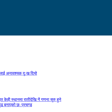
ालाई अनावश्यक दु:ख दियो
केही स्थानमा रातीदेखि नै गणना सुरु हुने
ृढ बनाएको छः प्रचण्ड