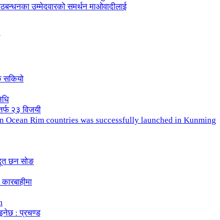
ले गठबन्धनका उम्मेदवारको समर्थन माओवादीलाई
क सकियो
िधि
तर्फ २३ विजयी
ndian Ocean Rim countries was successfully launched in Kunming
दूत छन सोङ
 कारबाहीमा
m
इनेछ : प्रचण्ड