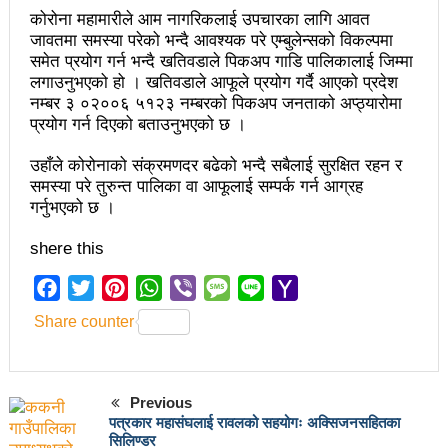
कोरोना महामारीले आम नागरिकलाई उपचारका लागि आवत
अझ सुदृढ बनाएको छः प्रचण्ड
जावतमा समस्या परेको भन्दै आवश्यक परे एम्बुलेन्सको विकल्पमा
समेत प्रयोग गर्न भन्दै खतिवडाले पिकअप गाडि पालिकालाई जिम्मा
छिटफुटबाहेक शान्तिपूर्ण रुपमा मतदान सम्पन्न
लगाउनुभएको हो । खतिवडाले आफूले प्रयोग गर्दै आएको प्रदेश
नम्बर ३ ०२००६ ५१२३ नम्बरको पिकअप जनताको अप्ठ्यारोमा
आज प्रतिनिधिसभा सदस्य निर्वाचनः देशैभर मतदान जारी
प्रयोग गर्न दिएको बताउनुभएको छ ।
बैतडीमा जन्तिबस दुर्घटनाः १३ जनाको मृत्यु
उहाँले कोरोनाको संक्रमणदर बढेको भन्दै सबैलाई सुरक्षित रहन र
कविता – अपजश
समस्या परे तुरुन्त पालिका वा आफूलाई सम्पर्क गर्न आग्रह
गर्नुभएको छ ।
पुरस्कार वितरणबिनै काउन्सिलले सम्पन्न गर्‍यो वार्षिकोत्सव
shere this
हितेन्द्रदेव शाक्यलाई पद छाड्नुपर्ने नैतिक दबाबः समय बुझेर
Facebook
Twitter
Pinterest
WhatsApp
Viber
Message
Line
Yahoo
बाटो खुलाउन मन्त्री घिसिङको म्यासेज
Mail
Share counter
खतिवडाको नयाँ गीत जमाना आजकाल
सहनशीलताको ब्रेक
Previous
राममाया च्यामिनीसँग दशरथ चन्दको अनुरोध – प्रेमविनोद नन्दन
पत्रकार महासंघलाई रावलको सहयोगः अक्सिजनसहितका
सिलिण्डर