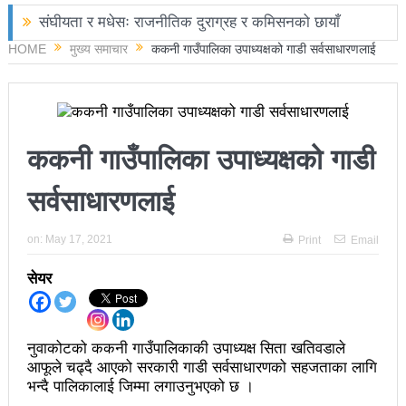
संघीयता र मधेसः राजनीतिक दुराग्रह र कमिसनको छायाँ
HOME
मुख्य समाचार
ककनी गाउँपालिका उपाध्यक्षको गाडी सर्वसाधारणलाई
छोराले फलामको पाइपले हान्दा बाबुको मृत्यु
चितवनमा हात्तीको आक्रमणबाट आमाछोराको मृत्यु
काङ्ग्रेस नेता मिश्रको आरोप : बालेन सरकारले सिमा क्षेत्रका
ककनी गाउँपालिका उपाध्यक्षको गाडी
जनतालाई अनावश्यक दु:ख दियो
सर्वसाधारणलाई
पूर्वप्रधानमन्त्री ओलीलाई पितृशोक
नवनिर्वाचित राष्ट्रिय सभा सदस्यहरुले शपथ लिए
on:
May 17, 2021
Print
Email
चार स्थानमा रास्वपा विजयीः काँग्रेस र नेकपाले खाता खोले
सेयर
रञ्जु दर्शना विजयीः अधिकांश स्थानमा रास्वपा अगाडि
प्रतिनिधिसभा सदस्य निर्वाचनः ६० प्रतिशत मत खस्यो,
नुवाकोटको ककनी गाउँपालिकाकी उपाध्यक्ष सिता खतिवडाले
काठमाडौँसहित केही स्थानमा रातीदेखि नै गणना सुरु हुने
आफूले चढ्दै आएको सरकारी गाडी सर्वसाधारणको सहजताका लागि
भन्दै पालिकालाई जिम्मा लगाउनुभएको छ ।
निर्वाचनले सङ्घीय लोकतान्त्रिक गणतन्त्रात्मक प्रणालीलाई