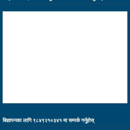
भरतपुर महानगर युवा संजालको फुटसल : पुरुषतर्फ वडा नं. ५ र
महिलातर्फ २३ विजयी
Public governance training class for sister cities
in Indian Ocean Rim countries was successfully
launched in Kunming
रसुवा उडेको हेलिकप्टर दुर्घटनाः ५ जनाको मृत्यु
दारी ग्याङ फुटसल प्रतियोगिताको टिम दर्ता फारम खुल्यो
चेपिण्डे खोलाले बगाएर ६ वर्षीय बालकको मृत्यु
नेपालको आर्थिक सामाजिक विकास नै चीनको उत्कट चाहना
होः राजदूत छन सोङ
संघीयताका अवसर र उपलब्धीको सदुपयोग गर्नुपर्नेमा वक्ताहरुको
बिज्ञापनका लागि ९८४९२१०३४१ मा सम्पर्क गर्नुहाेस्
जोड