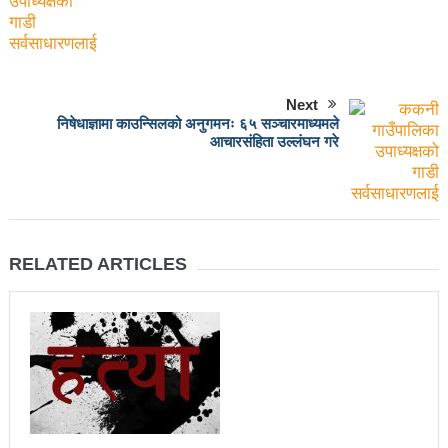
चलचित्र विकास बोर्डका नवनियुक्त सदस्य गणेश सुवेदीलाई
आइएनएनएफद्वारा सम्मान
एनआरएनए बेलायतको अध्यक्षमा जिलिङका पुडासैनी
Next
महानगर यातायातले थप्यो १२ वटा विद्युतीय बस
निषेधाज्ञामा काउन्सिलको अनुगमनः ६५ सञ्चारमाध्यमले
आचारसंहिता उल्लंघन गरे
गणेश पण्डितको कवितासङ्ग्रह कालापानी लोकार्पण
फोहोरमैला व्यवस्थापन संघ नेपालको अध्यक्षमा नुवाकोटका घिमिरे
निर्वाचित
RELATED ARTICLES
कविता – सुख भोग
समाचार हटाउने अदालतको आदेश र पत्रकार पक्राउ पुर्जीबारे
काउन्सिल सुक्ष्म अध्ययनमा
लोकतान्त्रिक सहिद सन्तति वृत्ति कोष स्थापनाः सहिदका
बालबालिकाको शिक्षामा खर्च हुने