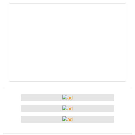
चितवनको माडीमा सम्पन्न मैयादेवि महिला क्रिकेट सिरिजको
उपाधि नवलपरासीलाई
चौथो सुनवल महोत्सव भोलिदेखि सुरु हुँदै
प्रमुख प्रशासकीय अधिकृतको सरुवा रोक्न पालिका
अध्यक्षसहित कर्मचारीको आन्दोलन
नेत्रहीन टी–२० विश्वकप क्रिकेटमा नेपालले
अफगानिस्तानलाई हरायो
मानव तस्करीको अभियोगमा पक्राउ परेका कोशी प्रदेशका
पूर्वमन्त्री अधिकारीविरुद्ध मुद्दा नचल्ने
आगामी चुनावमा भाग लिने नेत्रविक्रम चन्दको संकेत
२८५ कैदीबन्दीलाई जेलबाहिर बस्ने सुविधा
अब धरहरा चढ्न पैसा, पार्किङ शुल्क पनि लाग्ने