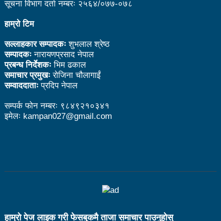
सूचना विभाग दर्ता नम्बरः २५६४/०७७-०७८
उत्कृष्ट
हाम्रो टिम
संविधानसभाबाट संविधान बनाउने मुद्दा जनयुद्धको मुख्य मुद्दा होः
सल्लाहकार सम्पादकः
शुभलाल श्रेष्ठ
प्रचण्ड
सम्पादकः
नारायणप्रसाद नेपाल
प्रबन्ध निर्देशकः
भिम ढकाल
बोगटीको स्मृतिमा रक्तदान कार्यक्रम
समाचार प्रमुखः
रोजिना चौलागाईं
पब्लिक स्पिच नेपालको विजेता बने दैलेखका दिल बहादुर
सम्वाददाताः
प्रदिप नेपाल
संविधानको रक्षा र कार्यान्वयनमा जनताको खबरदारी आवश्यकः
सम्पर्क फोन नम्बरः ९८४९२१०३४१
इमेलः kampan027@gmail.com
प्रचण्ड
माओवादीमा जनपरिचालनका कार्यक्रमको तयारीः तीन
आयोगको बैठक सकियो
वृत्तचित्र फिल्म ‘गर्ल्स रिराइटिङ डेस्टिनी’ को विशेष प्रदर्शनी
दुईपिपलमा बुधबार रोपाइ जात्राः कलाकारको व्यवस्थापनमा
जनप्रतिनिधि
हाम्राे पेज लाइक गरी फेसबुकमै ताजा समाचार पाउनुहाेस्