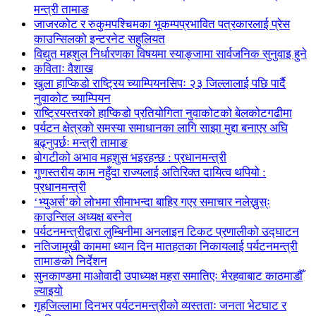
मन्त्री तामाङ
जाजरकोट र रुकुमपश्चिमका भूकम्पप्रभावित पत्रकारलाई प्रेस
काउन्सिलको इन्टरनेट सहुलियत
विद्युत महशुल निर्धारणका विषयमा स्याङ्जामा सार्वजनिक सुनुवाइ हुने
कविताः वैशाख
खुला हाप्किडो राष्ट्रिय च्याम्पियनसिपः २३ जिल्लालाई पछि पार्दै
नुवाकोट च्याम्पियन
राष्ट्रियस्तरको हाप्किडो प्रतियोगिता नुवाकोटको बेलकोटगढीमा
पर्यटन क्षेत्रको समस्या समाधानका लागि साझा मुद्दा बनाएर अघि
बढ्नुपर्छः मन्त्री तामाङ
बोगटीको अभाव महशुस भइरहन्छ : प्रधानमन्त्री
गुणस्तरीय काम नहुँदा राज्यलाई अतिरिक्त दायित्व थपियो :
प्रधानमन्त्री
‘भ्युअर्स’को लोभमा सीमाभन्दा बाहिर गएर समाचार नलेख्नुस्ः
काउन्सिल अध्यक्ष बस्नेत
पर्यटनमन्त्रीद्वारा लुम्बिनीमा अनलाइन टिकट प्रणालीको उद्घाटन
नतिजामूखी काममा ध्यान दिन मातहतका निकायलाई पर्यटनमन्त्री
तामाङको निर्देशन
सुनकाण्डमा मा‌ओवादी उपाध्यक्ष महरा समातिएः भैरहवाबाट काठमाडौँ
ल्याइयो
गृहजिल्लामा दिनभर पर्यटनमन्त्रीको व्यस्तताः जनता भेटघाट र