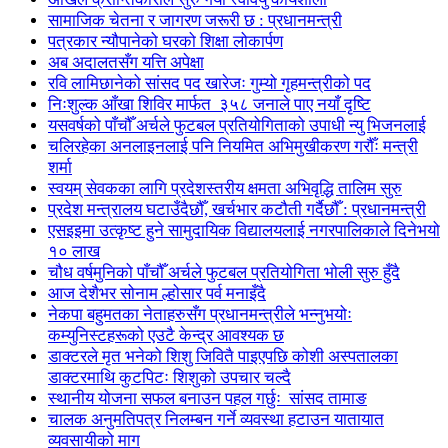
सामाजिक चेतना र जागरण जरूरी छ : प्रधानमन्त्री
पत्रकार न्यौपानेको घरको शिक्षा लोकार्पण
अब अदालतसँग यत्ति अपेक्षा
रवि लामिछानेको सांसद पद खारेजः गुम्यो गृहमन्त्रीको पद
निःशुल्क आँखा शिविर मार्फत ३५८ जनाले पाए नयाँ दृष्टि
यसवर्षको पाँचौँ अर्चले फुटबल प्रतियोगिताको उपाधी न्यु भिजनलाई
चलिरहेका अनलाइनलाई पनि नियमित अभिमुखीकरण गरौँः मन्त्री
शर्मा
स्वयम् सेवकका लागि प्रदेशस्तरीय क्षमता अभिवृद्धि तालिम सुरु
प्रदेश मन्त्रालय घटाउँदैछौँ, खर्चभार कटौती गर्दैछौँ : प्रधानमन्त्री
एसइइमा उत्कृष्ट हुने सामुदायिक विद्यालयलाई नगरपालिकाले दिनेभयो
१० लाख
चौध वर्षमुनिको पाँचौँ अर्चले फुटबल प्रतियोगिता भोली सुरु हुँदै
आज देशैभर सोनाम ल्होसार पर्व मनाइँदै
नेकपा बहुमतका नेताहरुसँग प्रधानमन्त्रीले भन्नुभयोः
कम्युनिस्टहरूको एउटै केन्द्र आवश्यक छ
डाक्टरले मृत भनेको शिशु जिवितै पाइएपछि कोशी अस्पतालका
डाक्टरमाथि कुटपिटः शिशुको उपचार चल्दै
स्थानीय योजना सफल बनाउन पहल गर्छुः सांसद तामाङ
चालक अनुमतिपत्र निलम्बन गर्ने व्यवस्था हटाउन यातायात
व्यवसायीको माग