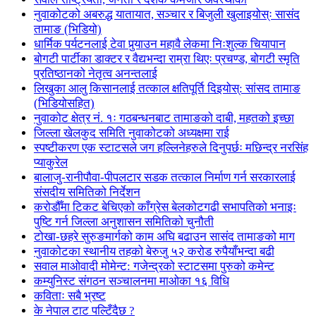
नुवाकोटको अबरुद्ध यातायात, सञ्चार र बिजुली खुलाइयोस्ः सासंद
तामाङ (भिडियो)
धार्मिक पर्यटनलाई टेवा पुर्‍याउन महावै लेकमा निःशुल्क चियापान
बोगटी पार्टीका डाक्टर र वैद्यभन्दा राम्रा थिएः प्रचण्ड, बोगटी स्मृति
प्रतिष्ठानको नेतृत्व अनन्तलाई
लिखुका आलु किसानलाई तत्काल क्षतिपूर्ति दिइयोस्: सांसद तामाङ
(भिडियोसहित)
नुवाकोट क्षेत्र नं. १ः गठबन्धनबाट तामाङको दाबी, महतको इच्छा
जिल्ला खेलकुद समिति नुवाकोटको अध्यक्षमा राई
स्पष्टीकरण एक स्टाटसले जग हल्लिनेहरुले दिनुपर्छः मछिन्द्र नरसिंह
प्याकुरेल
बालाजु-रानीपौवा-पीपलटार सडक तत्काल निर्माण गर्न सरकारलाई
संसदीय समितिको निर्देशन
करोडौँमा टिकट बेचिएको काँग्रेस बेलकोटगढी सभापतिको भनाइः
पुष्टि गर्न जिल्ला अनुशासन समितिको चुनौती
टोखा-छहरे सुरुङमार्गको काम अघि बढाउन सासंद तामाङको माग
नुवाकोटका स्थानीय तहको बेरुजु ५२ करोड रुपैयाँभन्दा बढी
सवाल माओवादी मोमेन्ट: गजेन्द्रको स्टाटसमा पुरुको कमेन्ट
कम्युनिस्ट संगठन सञ्चालनमा माओका १६ विधि
कविताः सबै भ्रष्ट
के नेपाल टाट पल्टिँदैछ ?