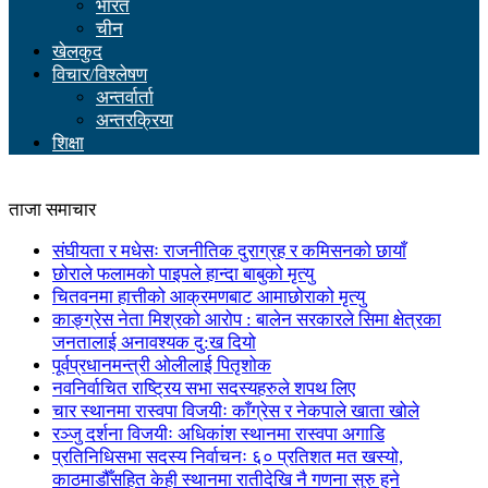
भारत
चीन
खेलकुद
विचार/विश्लेषण
अन्तर्वार्ता
अन्तरक्रिया
शिक्षा
ताजा समाचार
संघीयता र मधेसः राजनीतिक दुराग्रह र कमिसनको छायाँ
छोराले फलामको पाइपले हान्दा बाबुको मृत्यु
चितवनमा हात्तीको आक्रमणबाट आमाछोराको मृत्यु
काङ्ग्रेस नेता मिश्रको आरोप : बालेन सरकारले सिमा क्षेत्रका
जनतालाई अनावश्यक दु:ख दियो
पूर्वप्रधानमन्त्री ओलीलाई पितृशोक
नवनिर्वाचित राष्ट्रिय सभा सदस्यहरुले शपथ लिए
चार स्थानमा रास्वपा विजयीः काँग्रेस र नेकपाले खाता खोले
रञ्जु दर्शना विजयीः अधिकांश स्थानमा रास्वपा अगाडि
प्रतिनिधिसभा सदस्य निर्वाचनः ६० प्रतिशत मत खस्यो,
काठमाडौँसहित केही स्थानमा रातीदेखि नै गणना सुरु हुने