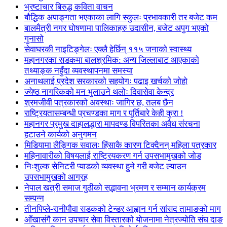
भ्रष्टाचार बिरुद्ध कविता वाचन
बौद्धिक अपाङ्गता भएकाका लागि स्कुलः प्रभावकारी तर बजेट कम
बालमैत्री नगर घोषणामा पालिकाहरु उदासीन, बजेट अपुग भएको
गुनासो
सेवाघरकी नाइटिङ्गेलः एक्लै हेर्छिन् ११५ जनाको स्वास्थ्य
महानगरका सडकमा बालश्रमिक: अन्य जिल्लाबाट आएकाको
तथ्याङ्क नहुँदा व्यवस्थापनमा समस्या
अनाथलाई प्रदेश सरकारको सहयोगः पढाइ खर्चको जोहो
ज्येष्ठ नागरिकको मन भुलाउने थलोः दिवासेवा केन्द्र
श्रमजीवी पत्रकारको अवस्थाः जागिर छ, तलब छैन
राष्ट्रियतासम्बन्धी प्रचण्डका माग र पूर्तिबारे केही कुरा !
महानगर प्रमुख दाहालद्धारा मापदण्ड विपरितका अवैध संरचना
हटाउने कार्यको अनुगमन
मिडियामा लैङ्गिक सवालः हिंसाकै कारण टिक्दैनन् महिला पत्रकार
महिनावारीको विषयलाई राष्ट्रियकरण गर्न उपसभामुखको जोड
निःशुल्क सेनिटरी प्याडको व्यवस्था हुने गरी बजेट ल्याउन
उपसभामुखको आग्रह
नेपाल खत्री समाज गुठीको सद्भावना भ्रमण र सम्मान कार्यक्रम
सम्पन्न
तीनपिप्ले-रानीपौवा सडकको टेन्डर आह्वान गर्न सांसद तामाङको माग
आँखासंगै कान उपचार सेवा विस्तारको योजनामा नेत्रज्योति संघ दाङ