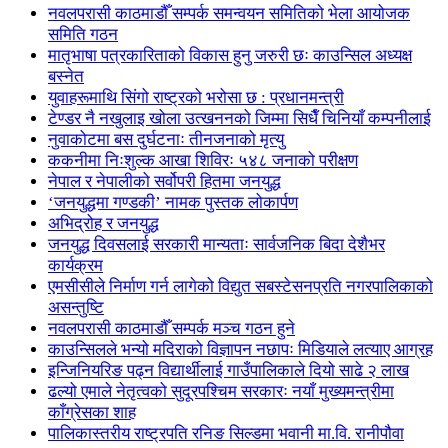
नवलपरासी काठमाडौँ सम्पर्क समन्वयन समितिको भेला आयोजक
समिति गठन
मातृभाषा पत्रकारिताको विकास हुनु जरुरी छः काउन्सिल अध्यक्ष
बस्नेत
युवाहरूमाथि सिंगो राष्ट्रको भरोसा छ : प्रधानमन्त्री
टेण्डर नै नखुलाइ खोला उत्खननको जिम्मा सिधैँ चिनियाँ कम्पनीलाई
नुवाकोटमा बस दुर्घटनाः तीनजनाको मृत्यु
ककनीमा निःशुल्क आखा शिविरः ५४८ जनाको परीक्षण
नेपाल र नेपालीको सर्वोपरी हितमा जनयुद्ध
‘जनयुद्धमा गण्डकी’ नामक पुस्तक लोकार्पण
अभिद्रोह र जनयुद्ध
जनयुद्ध दिवसलाई सरकारी मान्यताः सार्वजनिक बिदा देशैभर
कार्यक्रम
एमसीसीले निर्माण गर्न लागेको विद्युत सबस्टेसनप्रति नगरपालिकाको
असन्तुष्टि
नवलपरासी काठमाडौँ सम्पर्क मञ्च गठन हुने
काउन्सिलले भन्यो मदिराको विज्ञापन नछापः मिडियाले लत्याए आग्रह
इन्जिनियरिङ पढ्न विद्यार्थीलाई गाउँपालिकाले दियो साढे २ लाख
ढल्यो एमाले नेतृत्वको सुदूरपश्चिम सरकारः नयाँ मुख्यमन्त्रीमा
काँग्रेसका शाह
पालिकास्तरीय राष्ट्रपति रनिङ सिल्डमा भवानी मा.वि. रानीपौवा