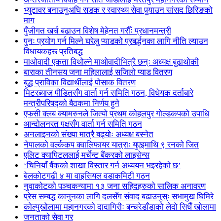
भ्युटावर बनाउनुअघि सडक र स्वास्थ्य सेवा पुर्‍याउन सांसद छिरिङको
माग
पुँजीगत खर्च बढाउन विशेष मेहेनत गरौँः प्रधानमन्त्री
पुनः प्रयोग गर्न मिल्ने घरेलु प्याडको प्रबर्द्धनका लागि नीति ल्याउन
विधायकहरू प्रतिबद्ध
माओवादी एकता विथोल्ने माओवादीभित्रै छन्ः अध्यक्ष बुढाथोकी
बाराका तीनसय जना महिलालाई सजिलो प्याड वितरण
बुद्ध प्राविका विद्यार्थीलाई पोसाक वितरण
मिटरब्याज पीडितसँग वार्ता गर्न समिति गठन, विधेयक दर्ताबारे
मन्त्रीपरिषद्को बैठकमा निर्णय हुने
एफसी क्लब क्यामरुनले जित्यो प्रथम कोहलपुर गोल्डकपको उपाधि
आन्दोलनरत पक्षसँग वार्ता गर्न समिति गठन
अनलाइनको संख्या मात्रै बढ्योः अध्यक्ष बस्नेत
नेपालको वर्ल्ककप क्वालिफायर यात्राः युएइमाथि ९ रनको जित
एलिट क्यापिटललाई मर्चेन्ट बैंकरको लाइसेन्स
‘चिनियाँ बैंकको शाखा विस्तार गर्न अध्ययन भइरहेको छ’
बेलकोटगढी ४ मा वाइसियल वडाकमिटी गठन
नुवाकोटको पञ्चकन्यामा १३ जना सहिदहरुको सालिक अनावरण
प्रेस सम्बद्ध कानुनका लागि दलसँग संवाद बढाउनुस्ः सभामुख घिमिरे
कोल्पुखोलामा महानगरको दादागिरीः बन्चरेडाँडाको लेदो सिधैँ खोलामा
जनताको सेवा गर