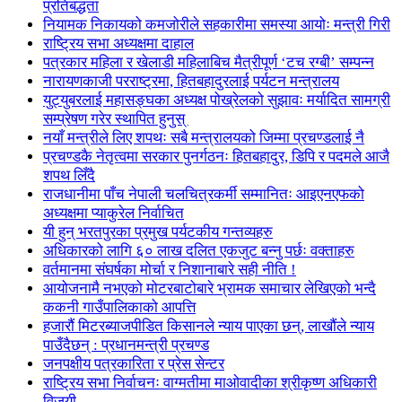
प्रतिबद्धता
नियामक निकायको कमजोरीले सहकारीमा समस्या आयोः मन्त्री गिरी
राष्ट्रिय सभा अध्यक्षमा दाहाल
पत्रकार महिला र खेलाडी महिलाबिच मैत्रीपूर्ण ‘टच रग्बी’ सम्पन्न
नारायणकाजी परराष्ट्रमा, हितबहादुरलाई पर्यटन मन्त्रालय
युट्युबरलाई महासङ्घका अध्यक्ष पोख्रेलको सुझावः मर्यादित सामग्री
सम्प्रेषण गरेर स्थापित हुनुस्
नयाँ मन्त्रीले लिए शपथः सबै मन्त्रालयको जिम्मा प्रचण्डलाई नै
प्रचण्डकै नेतृत्वमा सरकार पुनर्गठनः हितबहादुर, डिपि र पदमले आजै
शपथ लिँदै
राजधानीमा पाँच नेपाली चलचित्रकर्मी सम्मानितः आइएनएफको
अध्यक्षमा प्याकुरेल निर्वाचित
यी हुन् भरतपुरका प्रमुख पर्यटकीय गन्तव्यहरु
अधिकारको लागि ६० लाख दलित एकजुट बन्नु पर्छः वक्ताहरु
वर्तमानमा संघर्षका मोर्चा र निशानाबारे सही नीति !
आयोजनामै नभएको मोटरबाटोबारे भ्रामक समाचार लेखिएको भन्दै
ककनी गाउँपालिकाको आपत्ति
हजारौं मिटरब्याजपीडित किसानले न्याय पाएका छन्, लाखौंले न्याय
पाउँदैछन् : प्रधानमन्त्री प्रचण्ड
जनपक्षीय पत्रकारिता र प्रेस सेन्टर
राष्ट्रिय सभा निर्वाचनः वाग्मतीमा माओवादीका श्रीकृष्ण अधिकारी
विजयी