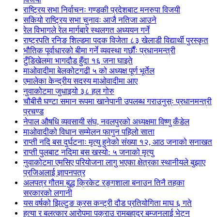
राष्ट्रिय सभा निर्वाचनः गण्डकी प्रदेशबाट मनरुपा विजयी
सकियो राष्ट्रिय सभा चुनावः आजै नतिजा आउने
रेल विभागले रेल मार्गबारे स्थलगत अध्ययन गर्ने
राष्ट्रपति रनिङ शिल्डमा पदक विजेता ८३ खेलाडी विद्यार्थी पुरस्कृत
भौतिक पूर्वाधारको बीमा गर्ने व्यवस्था गर्छौंः प्रधानमन्त्री
टुँडिखेलमा भागदौड हुँदा १६ जना घाइते
माओवादीमा बेलकोटगढी ५ को अध्यक्ष पूर्ण भूर्तेल
एमालेका केन्द्रीय सदस्य माओ‌वादीमा आए
नुवाकोटमा जुधाइयो ३८ हल गोरु
चौबीसै घण्टा समान रूपमा खानेपानी उपलब्ध गराउनुस्ः प्रधानमन्त्री
प्रचण्ड
नेपाल औषधि व्यवसायी संघ, नवलपुरको अध्यक्षमा विष्णु कँडेल
माओवादीको विधान सम्मेलन फागुन पहिलो साता
राप्ती नदि बस दुर्घटनाः मृत्यु हुनेको संख्या १२, आठ जनाको सनाखत
राप्ती पुलबाट नदिमा बस खस्यो: ५ जनाको मृत्यु
नुवाकोटमा एमसिए परियोजना लागु भएका क्षेत्रका स्थानीयले बुझाए
प्रजिअलाई ज्ञापनपत्र
अलपत्र गौतम बुद्ध क्रिकेट रङ्गशाला बनाउन तिनै तहका
सरकारको लगानी
यस वर्षको झिल्टुङ क्रस कन्ट्री दौड प्रतियोगिता माघ ६ गते
हत्या र बलत्कार आरोपमा पक्राउ रामबहादुर बम्जनलाई भेट्न