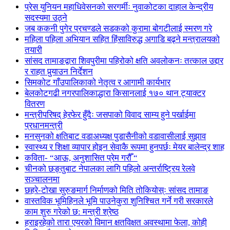
प्रेस युनियन महाधिवेसनको सरगर्मीः नुवाकोटका दाहाल केन्द्रीय
सदस्यमा उठ्ने
जब ककनी पुगेर प्रचण्डले सडकको कुरामा बोगटीलाई स्मरण गरे
महिला पहिला अभियान सहित हिंसाविरुद्ध अगाडि बढ्ने मन्त्रालयको
तयारी
सांसद तामाङद्वारा शिवपुरीमा पहिरोको क्षति अवलोकनः तत्काल उद्दार
र राहत पुर्‍याउन निर्देशन
सिमकोट गाँउपालिकाको नेतृत्व र आगामी कार्यभार
बेलकोटगढी नगरपालिकाद्धारा किसानलाई १७० थान ट्याक्टर
वितरण
मन्त्रीपरिषद् हेरफेर हुँदैः जसपाको विवाद साम्य हुने पर्खाईमा
प्रधानमन्त्री
मनसुनको क्षतिबाट वडाअध्यक्ष पुडासैनीको वडावासीलाई सुझाव
स्वास्थ्य र शिक्षा व्यापार होइन सेवाकै रूपमा हुनपर्छः मेयर बालेन्द्र शाह
कविता- “आऊ, अनुशासित प्रेम गरौँ “
चीनको छङ्तुबाट नेपालका लागि पहिलो अन्तर्राष्ट्रिय रेलवे
सञ्चालनमा
छहरे-टोखा सुरुङमार्ग निर्माणको मिति तोकियोस्ः सांसद तामाङ
वास्तविक भूमिहिनले भूमि पाउनेकुरा शुनिश्चित गर्ने गरी सरकारले
काम शुरु गरेको छ: मन्त्री श्रेष्ठ
हराइरहेको तारा एयरको विमान क्षतविक्षत अवस्थामा फेला, कोही