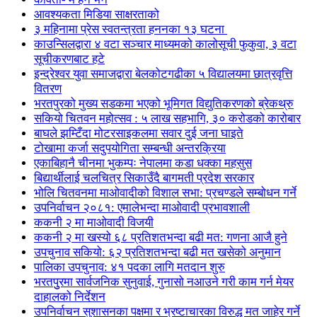
आवश्यकता मिडिया साक्षरताको
३ महिनामा प्रेस स्वतन्त्रता हननका १३ घटना
काउन्सिलद्वारा ४ वटा सञ्चार माध्यमको कालोसूची फुकुवा, ३ वटा
सूचीकरणबाट हटे
इन्द्रेश्वर युवा समाजद्वारा बेलकोटगढीका ५ विद्यालयमा छात्रवृत्ति
वितरण
भरतपुरको मुख्य सडकमा भएको भूमिगत विद्युतिकरणको ब्रेकथ्रु
सकियो चितवन महोत्सव : ५ लाख सहभागि, ३० करोडको कारोबार
बाघले झम्टिँदा मोटरसाइकलमा सवार दुई जना घाइते
टोखामा कर्जा सदुपयोगिता सम्बन्धी अन्तरक्रिया
एकाबिहानै चीनमा भुकम्पः नेपालमा कडा धक्का महसुस
बिद्यार्थीलाई चलचित्र सिकाउँदै बागमती प्रदेश सरकार
भोलि चितवनमा माओवादीको विशाल सभा: प्रचण्डले सम्बोधन गर्ने
उपनिर्वाचन २०८१: एमालेभन्दा माओवादी प्रभावशाली
ककनी २ मा माओवादी विजयी
ककनी २ मा खस्यो ६८ प्रतिशतभन्दा बढी मत: गणना आजै हुने
उपचुनाव सकियो: ६२ प्रतिशतभन्दा बढी मत खसेको अनुमान
पालिका उपचुनाव: ४१ पदका लागि मतदान शुरु
भरतपुुरमा सार्वजनिक सुनुवाई, गुनासो नआउने गरी काम गर्न मेयर
दाहालको निर्देशन
उपनिर्वाचन सुशासनका पक्षमा र भ्रष्टाचारका विरुद्ध मत जाहेर गर्ने