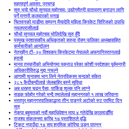
महत्वपूर्ण अवसर: प्रचण्ड
सुरु भयो चौथो सुनवल महोत्सव: उद्योगमैत्री वातावरण बनाउन लागि
पर्ने मन्त्री कलवारको भनाइ
चितवनको माडीमा सम्पन्न मैयादेवि महिला क्रिकेट सिरिजको उपाधि
नवलपरासीलाई
चौथो सुनवल महोत्सव भोलिदेखि सुरु हुँदै
प्रमुख प्रशासकीय अधिकृतको सरुवा रोक्न पालिका अध्यक्षसहित
कर्मचारीको आन्दोलन
नेत्रहीन टी–२० विश्वकप क्रिकेटमा नेपालले अफगानिस्तानलाई
हरायो
मानव तस्करीको अभियोगमा पक्राउ परेका कोशी प्रदेशका पूर्वमन्त्री
अधिकारीविरुद्ध मुद्दा नचल्ने
आगामी चुनावमा भाग लिने नेत्रविक्रम चन्दको संकेत
२८५ कैदीबन्दीलाई जेलबाहिर बस्ने सुविधा
अब धरहरा चढ्न पैसा, पार्किङ शुल्क पनि लाग्ने
सडक फोहोर गरेको भन्दै एमालेलाई महानगरको १ लाख जरिवाना
भरतपुर महानगरपालिकाद्धारा तीन पाङ्ग्रे अटोको रुट परमिट दिन
सुरु
नेकपा बहुमतको नवौं महाधिवेशन माघ ४ गतेदेखि काठमाडौँमा
राजश्व संकलनमा करिब १७ प्रतशितले वृद्धि
टिकट नपाउँदा १४ सय श्रमिक कोरिया उड्न पाएनन्