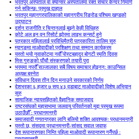
भरतपुर अस्पताल वा क्यान्सर अस्पतालमा रक्त संचार केन्द्र निमार्ण
गर्न सकिन्छ: प्रमुख दाहाल
भरतपुर महानगरपालिकाको महानगरीय रिङरोड पश्चिम खण्डको
उद्घाटन
दर्शन राजनीति र चिन्तनलाई बुझ्ने केही विधिहरु
कोटे अल इन वन रिसोर्ट झोरमा लाइभ कन्सर्ट हुने
पत्रकार महिलालाई प्रविधिमैत्री पत्रकारिता तालिम सुरु
म्यागङमा माओवादीको प्रशिक्षण तथा सम्मान कार्यक्रम
यस्तो भयो नुवाकोटमा नवौँ पोस्टबहादुर बोगटी स्मृति दिवस
मिस गुरुङको पाँचौ संस्करणको तयारी पुरा
भ्रममा नपरौँ सञ्जालका सबै विषय समाचार होइनन्: काउन्सिल
अध्यक्ष बस्नेत
संविधान दिवस तीन दिन मनाउने सरकारको निर्णय
देशभरका ६ हजार ७ सय ४३ वडाबाट माओवादीको विशेष अभियान
सुरु
सामाजिक न्यायसहितको वैज्ञानिक समाजवाद
राष्ट्रसंघको महासभामा जलवायु परिवर्तनको मुद्दा प्रमुख रूपमा
उठाउँछौँ : प्रधानमन्त्री
समाजवादी गणतन्त्रका लागि बलियो शक्ति आवश्यकः प्रधानमन्त्री
यस्तो छ, संसदमा प्रधानमन्त्री-सांसद सवाल जवाफ
देश रूपान्तरणका निम्ति पहिला माओवादी रूपान्तरण गर्नैपर्छ :
प्रधानमन्त्री