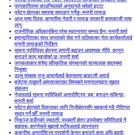
पत्रकारितामा काउन्सिलको अनुदानले थपेको इट्टा
पर्यटन क्षेत्रका समस्या समाधान गर्नेछुः मन्त्री तामाङ
आज भाषा दिवसः बाग्मतीमा नेवारी र तामाङ सरकारी कामकाजी भाषा
लागु
राजनीतिक अधिकारबिना प्रेस स्वतन्त्रता सम्भव छैनः मन्त्री शर्मा
इमान्दारिताका साथ जनताकाे सेवा गर्न पालिकाका नेता कार्यकर्तालाई
मन्त्री तामाङको निर्देशन
सूचना प्रविधिका क्षेत्रमा लगानी बढाउन आवश्यक नीति, कानुन
बनाउने काम भइरहेको छः मन्त्री शर्मा
जनकलाकार श्रेष्ठ साँस्कृतिक संस्थानको सञ्चालक सदस्यमा
नियुक्त
उल्लु संरक्षक राजु आचार्यलाई बेलायतमा ह्वाइटली अवार्ड
बजेटमा राख्नुपर्ने आमसञ्चारका विषयबारे मन्त्रालयद्वारा सुझाव
संकलन
नेपाललाई सूचना प्रविधिको अन्तर्राष्ट्रिय ‘हब’ बनाउन सकिन्छः
मन्त्री शर्मा
पर्यटन क्षेत्रको विकासका लागि निजीक्षेत्रसँग सहकार्य गरी नीतिगत
सुधार गर्ने छौँ: मन्त्री तामाङ
निकुञ्ज वार्डेनको ज्यादती: मध्यवर्ती क्षेत्र उपभोक्ता समितिलाई नै
बाइपास, काग्रेसले बुझायो प्रजिअलाई ज्ञापनपत्र
ककनीमा अन्तर्राष्ट्रिय प्रदर्शनी केन्द्र बनाउने काम अघि बढ्योः