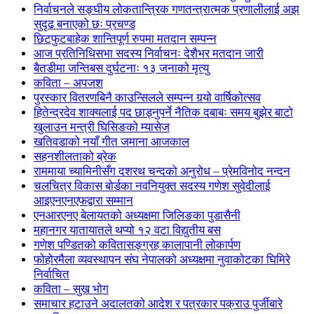
निर्वाचनले सङ्घीय लोकतान्त्रिक गणतन्त्रात्मक प्रणालीलाई अझ
सुदृढ बनाएको छः प्रचण्ड
छिटफुटबाहेक शान्तिपूर्ण रुपमा मतदान सम्पन्न
आज प्रतिनिधिसभा सदस्य निर्वाचनः देशैभर मतदान जारी
बैतडीमा जन्तिबस दुर्घटनाः १३ जनाको मृत्यु
कविता – अपजश
पुरस्कार वितरणबिनै काउन्सिलले सम्पन्न गर्‍यो वार्षिकोत्सव
हितेन्द्रदेव शाक्यलाई पद छाड्नुपर्ने नैतिक दबाबः समय बुझेर बाटो
खुलाउन मन्त्री घिसिङको म्यासेज
खतिवडाको नयाँ गीत जमाना आजकाल
सहनशीलताको ब्रेक
राममाया च्यामिनीसँग दशरथ चन्दको अनुरोध – प्रेमविनोद नन्दन
चलचित्र विकास बोर्डका नवनियुक्त सदस्य गणेश सुवेदीलाई
आइएनएनएफद्वारा सम्मान
एनआरएनए बेलायतको अध्यक्षमा जिलिङका पुडासैनी
महानगर यातायातले थप्यो १२ वटा विद्युतीय बस
गणेश पण्डितको कवितासङ्ग्रह कालापानी लोकार्पण
फोहोरमैला व्यवस्थापन संघ नेपालको अध्यक्षमा नुवाकोटका घिमिरे
निर्वाचित
कविता – सुख भोग
समाचार हटाउने अदालतको आदेश र पत्रकार पक्राउ पुर्जीबारे