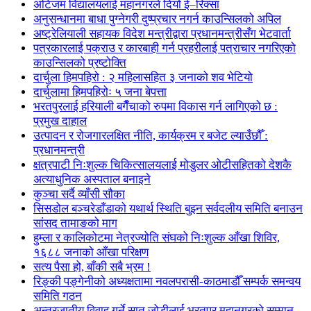
अटिजम विद्यालयलाई महानगरले दियो ई–रिक्सा
अनुसन्धानमा बाधा पुग्नेगरी दुष्प्रचार नगर्न काउन्सिलको अपिल
अष्ट्रेलियाली सहायक विदेश मन्त्रीद्वारा प्रधानमन्त्रीसँग भेटवार्ता
पत्रकारलाई पक्राउ र कारबाही गर्न प्रहरीलाई पत्राचार नगरिएको
काउन्सिलको प्रष्टोक्ति
दार्चुला हिमपहिरो : २ महिलासहित ३ जनाको शव भेटियो
दार्चुलामा हिमपहिरोः ५ जना बेपत्ता
भरतपुरलाई हरियाली बगैँचाको रुपमा विकास गर्न लागिएको छ :
प्रमुख दाहाल
उत्पादन र रोजगारलक्षित नीति, कार्यक्रम र बजेट ल्याउँछौँ :
प्रधानमन्त्री
क्षत्रपाटी निःशुल्क चिकित्सालयलाई मोडुलर ओटीसहितको देशकै
अत्याधुनिक अस्पताल बनाइने
कुञ्चा सर्दै व्याँसी सौका
सिसडोल बञ्चरेडाँडाको यथार्थ स्थिति बुझ्न सर्वदलीय समिति बनाउन
सांसद तामाङको माग
हुम्ला र कालिकोटमा नेत्रज्योति संघको निःशुल्क आँखा शिविर,
१६८८ जनाको आँखा परिक्षण
सत्य पैसा हो, बाँकी सबै भ्रम !
रिङ्की पङ्गेनीको अध्यक्षतामा नवलपरासी-काठमाडौँ सम्पर्क समन्वय
समिति गठन
अन्तरजातीय विवाह गर्ने सात जोडीलाई भरतपुर महानगरको सम्मान