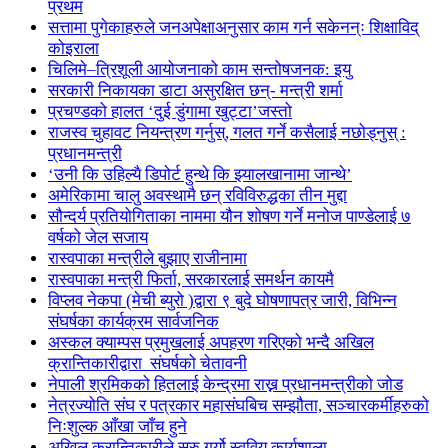
प्रथम
सत्तामा पुगेकाहरुले जनअपेक्षाअनुसार काम गर्न सकेनन्ः शिक्षाविद्
कोइराला
चिलिमे–त्रिशूली आयोजनाको काम सन्तोषजनक: इयु
सरकारी निकायका डाटा असुरक्षित छन्- मन्त्री शर्मा
प्रचण्डको हालत ‘दुई डुंगामा खुट्टा’जस्तो
राजस्व चुहावट नियन्त्रण गर्नुस्, गलत गर्ने कसैलाई नछोड्नुस् :
प्रधानमन्त्री
‘उनी कि उहिल्यै डिपोर्ट हुन्थे कि झ्यालखानामा जान्थे’
अमेरिकामा चालु अवस्थामै छन् रविविरुद्धका तीन मुद्दा
सौन्दर्य प्रतियोगिताका नाममा यौन शोषण गर्ने मनोज पाण्डेलाई ७
वर्षको जेल सजाय
रास्वपाका मन्त्रीले बुझाए राजीनामा
रास्वपाका मन्त्री फिर्ता, सरकारलाई समर्थन कायमै
विप्लव नेकपा (मेची ब्युरो )द्वारा ९ बुदे घोषणापत्र जारी, विभिन्न
संघर्षका कार्यक्रम सार्वजनिक
अस्कल क्याम्पस प्रमुखलाई अपहरण गरिएको भन्दै अखिल
क्रान्तिकारीद्वारा संघर्षको चेतावनी
नेपाली श्रमिकको हितलाई केन्द्रमा राख्न प्रधानमन्त्रीको जोड
नेत्रज्योति संघ र पत्रकार महासंघबिच सम्झौता, सञ्चारकर्मीहरुको
निःशुल्क आँखा जाँच हुने
अखिल क्रान्तिकारीले सुरु गर्यो स्ववियु कार्यशाला