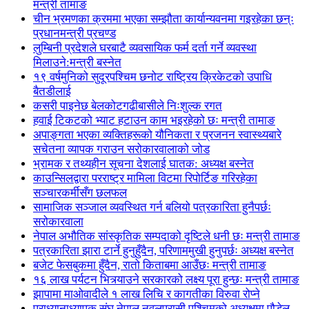
मन्त्री तामाङ
चीन भ्रमणका क्रममा भएका सम्झौता कार्यान्यवनमा गइरहेका छन्ः
प्रधानमन्त्री प्रचण्ड
लुम्बिनी प्रदेशले घरबाटै व्यवसायिक फर्म दर्ता गर्ने व्यवस्था
मिलाउने:मन्त्री बस्नेत
१९ वर्षमुनिको सुदूरपश्चिम छनोट राष्ट्रिय क्रिकेटको उपाधि
बैतडीलाई
कसरी पाइनेछ बेलकोटगढीबासीले निःशुल्क रगत
हवाई टिकटको भ्याट हटाउन काम भइरहेको छः मन्त्री तामाङ
अपाङ्गता भएका व्यक्तिहरूको यौनिकता र प्रजनन स्वास्थ्यबारे
सचेतना व्यापक गराउन सरोकारवालाको जोड
भ्रामक र तथ्यहीन सूचना देशलाई घातक: अध्यक्ष बस्नेत
काउन्सिलद्वारा परराष्ट्र मामिला विटमा रिपोर्टिङ गरिरहेका
सञ्चारकर्मीसँग छलफल
सामाजिक सञ्जाल व्यवस्थित गर्न बलियो पत्रकारिता हुनैपर्छः
सरोकारवाला
नेपाल अभौतिक सांस्कृतिक सम्पदाको दृष्टिले धनी छः मन्त्री तामाङ
पत्रकारिता झारा टार्ने हुनुहुँदैन, परिणाममुखी हुनुपर्छः अध्यक्ष बस्नेत
बजेट फेसबुकमा हुँदैन, रातो किताबमा आउँछः मन्त्री तामाङ
१६ लाख पर्यटन भित्र्याउने सरकारको लक्ष्य पूरा हुन्छः मन्त्री तामाङ
झापामा माओवादीले १ लाख लिचि र कागतीका विरुवा रोप्ने
प्राध्यानाध्यापक संघ नेपाल नवलपरासी पश्चिमको अध्यक्षमा पौडेल