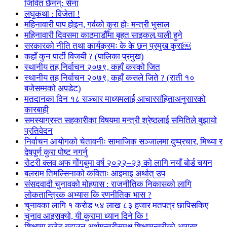
जिवित छैनन्: सेना
लघुकथा : विजेता !
महिनावारी पाप होइन, गर्वको कुरा होः मन्त्री भुसाल
महिनावारी दिवसमा काठमाडौँमा बृहत साइकल र्‍याली हुने
सरकारको नीति तथा कार्यक्रमः के के छन् प्रमुख कुरा￼
कहाँ कुन पार्टी विजयी ? (पालिका प्रमुख)
स्थानीय तह निर्वाचन २०७९, कहाँ कस्को जित
स्थानीय तह निर्वाचन २०७९, कहाँ कसले जिते ? (राती १०
बजेसम्मको अपडेट)
मतदानका दिन १८ सञ्चार माध्यमलाई आचारसंहिताअनुसारको
कारबाही
समस्याग्रस्त सहकारीका विषयमा मन्त्री श्रेष्ठलाई समितिले बुझायो
प्रतिवेदन
निर्वाचन आयोगको चेतावनीः सामाजिक सञ्जालमा दुष्प्रचार, मिथ्या र
द्वेषपूर्ण कुरा पोष्ट नगर्नु
रोटरी क्लव अफ गोंगबुमा वर्ष २०२२–२३ को लागि नयाँ बोर्ड चयन
बलराम तिमल्सिनाको कविताः आइमाइ अर्थात् उप
संसदवादी चुनावको मोहपास : राजनीतिक निकासको लागि
लोकतान्त्रिक अभ्यास कि रणनीतिक भास ?
चुनावका लागि १ करोड ५४ लाख ८३ हजार मतपत्र छापिसकिए
चुनाव आइसक्यो, यी कुरामा ध्यान दिने कि !
शिक्षामा बजेट बढाउन अर्थमन्त्रीसमक्ष शिक्षामन्त्रीको आग्रह