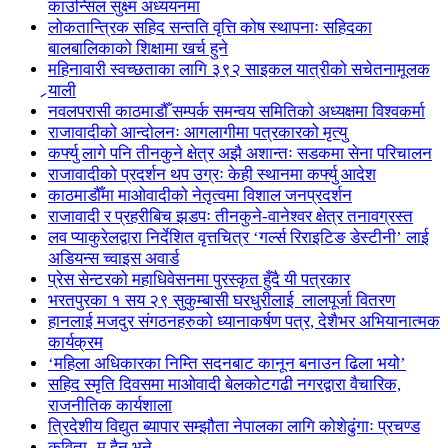
काउन्सिल सुक्ष्म अध्ययनमा
लोकतान्त्रिक सहिद सन्तति वृत्ति कोष स्थापनाः सहिदका
बालबालिकाको शिक्षामा खर्च हुने
महिनावारी स्वच्छताका लागि ३९२ साइकल यात्रीको सचेतनामूलक
र्‍याली
नवलपरासी काठमाडौँ सम्पर्क समन्वय समितिको अध्यक्षमा विश्वकर्मा
राजावादीको आन्दोलनः आगलागीमा पत्रकारको मृत्यु
कर्फ्यु लागे पनि तीनकुने क्षेत्र अझै अशान्तः सडकमा सेना परिचालन
राजावादीको प्रदर्शन थप उग्रः केही स्थानमा कर्फ्यु आदेश
काठमाडौँमा माओवादीको नेतृत्वमा विशाल जनप्रदर्शन
राजावादी र प्रहरीबिच झडपः तीनकुने-वानेश्वर क्षेत्र तनावग्रस्त
लव प्याकुरेलद्वारा निर्देशित वृत्तचित्र ‘गर्ल्स रिराइटिङ डेस्टीनी’ लाई
अडियन्स च्वाइस अवार्ड
प्रेस सेन्टरको महाधिवेसनमा पुरस्कृत हुँदै यी पत्रकार
भरतपुरका १ सय २९ सुकुम्बासी घरधुरीलाई लालपूर्जा वितरण
हानलाई मजदुर संगठनहरुको ध्यानाकर्षण पत्र, देशैभर अभियानात्मक
कार्यक्रम
‘महिला अधिकारका निम्ति सदनबाट कानून बनाउन ढिला भयो’
सहिद स्मृति दिवसमा माओवादी बेलकोटगढी नगरद्वारा वैचारिक,
राजनीतिक कार्यशाला
त्रिदेशीय विद्युत ब्यापार सम्झौता नेपालका लागि कोशेढुंगाः प्रचण्ड
कविता- म हैन भने