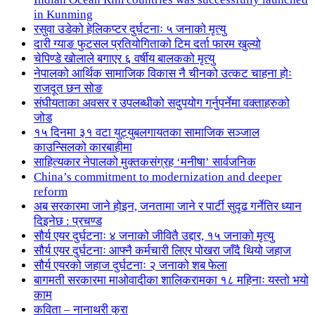
in Kunming
रसुवा उडेको हेलिकप्टर दुर्घटनाः ५ जनाको मृत्यु
दारी ग्याङ फुटसल प्रतियोगिताको टिम दर्ता फारम खुल्यो
चेपिण्डे खोलाले बगाएर ६ वर्षीय बालकको मृत्यु
नेपालको आर्थिक सामाजिक विकास नै चीनको उत्कट चाहना होः
राजदूत छन सोङ
संघीयताका अवसर र उपलब्धीको सदुपयोग गर्नुपर्नेमा वक्ताहरुको
जोड
१५ दिनमा ३१ वटा युट्युबलगायतका सामाजिक सञ्जाल
काउन्सिलको कारबाहीमा
साहित्यकार नेपालको मुक्तकसंग्रह ‘मनीषा’ सार्वजनिक
China’s commitment to modernization and deeper
reform
अब सरकारमा जाने होइन, जनतामा जाने र पार्टी सुदृढ गर्नेतिर ध्यान
दिइनेछ : प्रचण्ड
सौर्य एयर दुर्घटनाः ४ जनाको जीवितै उद्दार, १५ जनाको मृत्यु
सौर्य एयर दुर्घटनाः आफ्नै कर्मचारी लिएर पोखरा जाँदै थियो जहाज
सौर्य एयरको जहाज दुर्घटनाः २ जनाको शब फेला
बागमती सरकारमा माओवादीका शालिकरामका १८ महिनाः यस्तो भयो
काम
कविता – नानाथरी कुरा