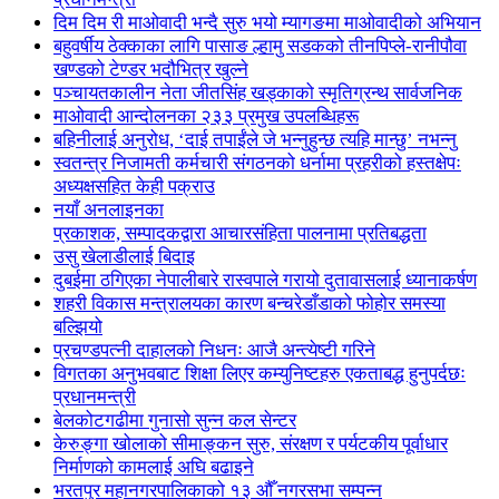
दिम दिम री माओवादी भन्दै सुरु भयो म्यागङमा माओवादीको अभियान
बहुवर्षीय ठेक्काका लागि पासाङ ल्हामु सडकको तीनपिप्ले-रानीपौवा
खण्डको टेण्डर भदौभित्र खुल्ने
पञ्चायतकालीन नेता जीतसिंह खड्काको स्मृतिग्रन्थ सार्वजनिक
माओवादी आन्दोलनका २३३ प्रमुख उपलब्धिहरू
बहिनीलाई अनुरोध, ‘दाई तपाईंले जे भन्नुहुन्छ त्यहि मान्छु’ नभन्नु
स्वतन्त्र निजामती कर्मचारी संगठनको धर्नामा प्रहरीको हस्तक्षेपः
अध्यक्षसहित केही पक्राउ
नयाँ अनलाइनका
प्रकाशक, सम्पादकद्वारा आचारसंहिता पालनामा प्रतिबद्धता
उसु खेलाडीलाई बिदाइ
दुबईमा ठगिएका नेपालीबारे रास्वपाले गरायो दुतावासलाई ध्यानाकर्षण
शहरी विकास मन्त्रालयका कारण बन्चरेडाँडाको फोहोर समस्या
बल्झियो
प्रचण्डपत्नी दाहालको निधनः आजै अन्त्येष्टी गरिने
विगतका अनुभवबाट शिक्षा लिएर कम्युनिष्टहरु एकताबद्ध हुनुपर्दछः
प्रधानमन्त्री
बेलकोटगढीमा गुनासो सुन्न कल सेन्टर
केरुङ्गा खोलाको सीमाङ्कन सुरु, संरक्षण र पर्यटकीय पूर्वाधार
निर्माणको कामलाई अघि बढाइने
भरतपुर महानगरपालिकाको १३ औँ नगरसभा सम्पन्न