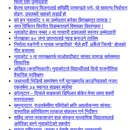
फिर्ता लिए उम्मेदवारी
बेपत्ता पत्रकार मिलनलाई सम्झिँदै प्रचण्डले भने- यो सामान्य निर्वाचन
होइन, उपलब्धी रक्षाको लडाइँ हो
को हुन् नुवाकोट १ मा उम्मेदवार बनेका हितबहादुर तामाङ ?
सप्त विचित्र विपरीत विडम्बनापूर्ण विषयका विवरणहरु !
नुवाकोट क्षेत्र नम्बर २ मा गायत्री दाहालको स्वन्त्र उम्मेदवारी
गोरखाका ७० जना छात्रालाई प्याड बनाउने तालिम
निर्माता पङ्गेनी र गायक भण्डारीको ‘मैले हारेँ, अर्कैले जित्यो’ बोलको
गीत बजारमा
नुवाकोट १ मा प्रत्यक्षतर्फ माओवादीबाट सांसद तामाङ सर्वसम्मत
सिफारिस
अखिल (क्रान्तिकारी) नुवाकोटले विद्यार्थीलाई दियो राजनीतिक
वैचारिक प्रशिक्षण
जथाभावी भिडियो सम्प्रेषण गर्ने युट्युबमाथि काउन्सिलको नजरः
एकवर्षमा ३४ च्यानल साइबर ब्युरोमा
कोल्पुटार – दियाले सडकको डिपिआर बोकेर मेयर लामा शहरी
मन्त्रालयमा
समुन्द्रटार, राउतबेसीमा पहिरोको क्षति अवलोकनमा सांसदः
वास्तविक क्षतिविवरण तत्काल संकलन गर्न निर्देशन
सहिद जगत प्रकाशजंग शाह संस्कृत माध्यामिक विद्यालयलाई
अमेरिका बस्ने नुवाकोटेको सहयोग
सवाल राष्ट्रियता, जनता र देशकै कमजोर अवस्थाको