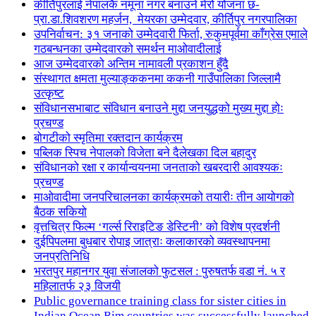
कीर्तिपुरलाई नेपालकै नमूना नगर बनाउने मेरो योजना छ-
प्रा.डा.शिवशरण महर्जन, मेयरका उम्मेदवार, कीर्तिपुर नगरपालिका
उपनिर्वाचन: ३१ जनाको उम्मेदवारी फिर्ता, रुकुमपूर्वमा काँग्रेस एमाले
गठबन्धनका उम्मेदवारको समर्थन माओवादीलाई
आज उम्मेदवारको अन्तिम नामावली प्रकाशन हुँदै
संस्थागत क्षमता मुल्याङ्ककनमा ककनी गाउँपालिका जिल्लामै
उत्कृष्ट
संविधानसभाबाट संविधान बनाउने मुद्दा जनयुद्धको मुख्य मुद्दा होः
प्रचण्ड
बोगटीको स्मृतिमा रक्तदान कार्यक्रम
पब्लिक स्पिच नेपालको विजेता बने दैलेखका दिल बहादुर
संविधानको रक्षा र कार्यान्वयनमा जनताको खबरदारी आवश्यकः
प्रचण्ड
माओवादीमा जनपरिचालनका कार्यक्रमको तयारीः तीन आयोगको
बैठक सकियो
वृत्तचित्र फिल्म ‘गर्ल्स रिराइटिङ डेस्टिनी’ को विशेष प्रदर्शनी
दुईपिपलमा बुधबार रोपाइ जात्राः कलाकारको व्यवस्थापनमा
जनप्रतिनिधि
भरतपुर महानगर युवा संजालको फुटसल : पुरुषतर्फ वडा नं. ५ र
महिलातर्फ २३ विजयी
Public governance training class for sister cities in
Indian Ocean Rim countries was successfully launched