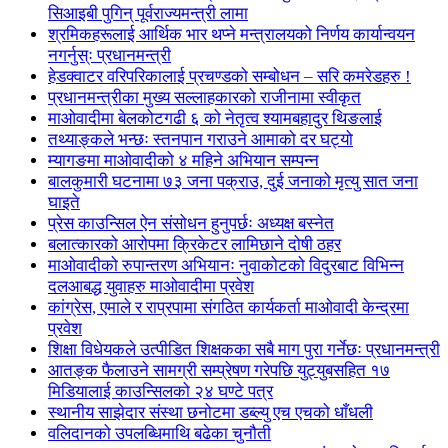
सिआइबी पुगिन् पूर्वराज्यमन्त्री लामा
श्रमिकहरूलाई आर्थिक भार थप्ने मन्त्रालयको निर्णय कार्यान्वयन
नगर्नुस्ः प्रधानमन्त्री
हेडक्वाटर वरिपरिकालाई प्रचण्डको सम्बोधन – सरि कमरेडहरु !
प्रधानमन्त्रीका मुख्य सल्लाहकारको राजीनामा स्वीकृत
माओवादीमा बेलकोटगढी ६ को नेतृत्व श्यामबहादुर थिङलाई
तथ्याङ्कले भन्छः स्तनपान गराउने आमाको दर घट्यो
म्यागङमा माओवादीको ४ महिने अभियान सम्पन्न
बालकुमारी घटनामा ७३ जना पक्राउ, दुई जनाको मृत्यु सात जना
घाइते
प्रेस काउन्सिल ऐन संसोधन हुनुपर्छः अध्यक्ष बस्नेत
बलात्कारको आरोपमा क्रिकेटर लामिछाने दोषी ठहर
माओवादीको रुपान्तरण अभियानः नुवाकोटको विदुरबाट विभिन्न
दलआबद्ध युवाहरु माओवादीमा प्रवेश
कांग्रेस, एमाले र राप्रपामा संगठित कार्यकर्ता माओवादी केन्द्रमा
प्रवेश
शिक्षा विधेयकले उत्पीडित शिक्षकका सबै माग पुरा गर्नेछः प्रधानमन्त्री
आतङ्क फैलाउने सामग्री सम्प्रेषण गरेपछि युट्युबसहित १७
मिडियालाई काउन्सिलको २४ घण्टे पत्र
स्थानीय साझेदार संस्था छनोटमा डब्ल्यु एच एचको धाँधली
वलिदानको उपलब्धिमाथि बढेका चुनौती