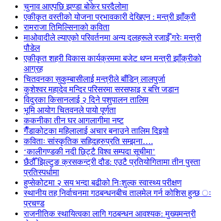
चुनाव आएपछि झण्डा बोकेर घरदैलोमा
एकीकृत वस्तीको योजना प्रभावकारी देखिएन : मन्त्री झाँक्री
रामराजा तिमिल्सिनाको कविता
माओवादीले ल्याएको परिवर्तनमा अन्य दलहरूले रजाईँ गरेः मन्त्री
पौडेल
एकीकृत शहरी विकास कार्यक्रममा बजेट थप्न मन्त्री झाँक्रीको
आग्रह
चितवनका सुकुम्बासीलाई मन्त्रीले बाँडिन् लालपुर्जा
कुशेश्वर महादेव मन्दिर परिसरमा सरसफाइ र बत्ति जडान
विदुरका किसानलाई २ दिने पशुपालन तालिम
भूमि आयोग चितवनले पायो पूर्णता
ककनीका तीन घर आगलागीमा नष्ट
गैँडाकोटका महिलालाई अचार बनाउने तालिम दिइयो
कविताः सांस्कृतिक सहिदहरुप्रति सम्झना….
‘कालीगण्डकी नदी छिट्टै विश्व सम्पदा सूचीमा’
छैठौँ झिल्टुङ क्रसकन्ट्री दौड: एउटै प्रतियोगितामा तीन पुस्ता
प्रतिस्पर्धामा
हुप्सेकोटमा २ सय भन्दा बढीको निःशुल्क स्वास्थ्य परीक्षण
स्थानीय तह निर्वाचनमा गठबन्धनबीच तालमेल गर्न कोशिस हुन्छ ः
प्रचण्ड
राजनीतिक स्थायित्वका लागि गठबन्धन आवश्यक: मुख्यमन्त्री