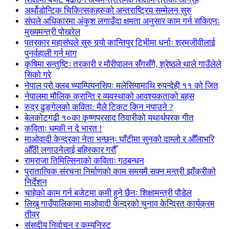
अर्थोडोन्टिक चिकित्सकहरुको अन्तराष्ट्रिय सम्मेलन सुरु
संघले अधिकारमा अंकुश लगाउँदा क्षमता अनुसार काम गर्न सकिएनः
मुख्यमन्त्री पोखरेल
पत्रकार महासंघले सुरु गर्‍यो कान्तिपुर टिभीमा धर्नाः श्रमजीवीलाई
पुनर्वहाली गर्न माग
कृषिमा सन्तुष्टिः तरकारी र मौरीपालन सँगसँगै, श्रेष्ठले थाले गाउँलेले
सिको गरे
नेपाल प्रो क्लब च्याम्पियनसिपः मलेसियामाथि रुपन्देही ११ को जित
नेपालमा मौलिक क्रान्ति र व्यवस्थाको आवश्यकताको बहस
रुद्र ढुङ्गेलको कविता: मैले टिकट किन नपाउने ?
बेलकोटगढी १०का कृष्णप्रसाद तिवारीको यथार्थपरक गीत
कविताः धम्की न दे भारत !
माओवादी केन्द्रका नेता भन्छन्ः घाँटीमा सुनको दाम्लो र औँलाभरि
औँठी लगाउनेलाई बहिस्कार गरौँ
रामराजा तिमिल्सिनाको कविताः गठबन्धन
पुरातात्विक संरचना निर्माणको काम समयमै सक्न मन्त्री झाँक्रीको
निर्देशन
चाहेको काम गर्न बजेटमा कमी हुने छैनः शिक्षामन्त्री पौडेल
लिखु गाउँपालिकामा माओवादी केन्द्रको चुनाव केन्द्रित कार्यक्रम
तीव्र
संसदीय निर्वाचन र कम्युनिस्ट