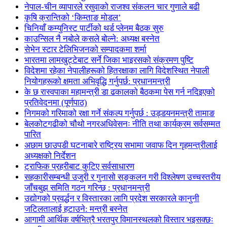
नेपाल-चीन व्यापारले रसुवाको राजश्व संकलन चार गुणाले बढी
कृषि क्रान्तिको ‘किम्ताङ मोडल’
चिनियाँ कम्युनिस्ट पार्टीको थर्ड प्लेनम बैठक सुरु
काउन्सिल नै नबोले कसले बोल्ने: अध्यक्ष बस्नेत
सेभेन स्टार टेलिभिजनको सम्पादकमा शर्मा
भारतमा लामखुट्टेबाट सर्ने जिका भाइरसको संक्रमण पुष्टि
विदेशमा रहेका नेपालीहरूको हितरक्षाका लागि विदेशस्थित नेपाली
नियोगहरूको क्षमता अभिवृद्धि गर्नुपर्छ: प्रधानमन्त्री
के छ रास्वपाका महामन्त्री डा ढकालको बैठकमा पेस गर्न नदिइएको
प्रतिवेदनमा (पूर्णपाठ)
निगमको गरिमाको रक्षा गर्ने संकल्प गर्नुपर्छ : उड्डयनमन्त्री तामाङ
बेलकोटगढीको चौथो नगरअधिवेसनः नीति तथा कार्यक्रम सर्वसम्मत
पारित
अछाम छाउपडी घटनाबारे राष्ट्रिय सभामा जवाफ दिन गृहमन्त्रीलाई
अध्यक्षको निर्देशन
ट्राफिक प्रहरीबाट कुटिए सर्वसाधारण
सहकारीसम्बन्धी उजुरी र गुनासो सङ्कलन गरी विश्लेषण उच्चस्तरीय
जाँचबुझ समिति गठन गरिन्छ : प्रधानमन्त्री
उद्योगको प्रवर्द्धन र विस्तारका लागि प्रदेश सरकारले कानुनी
जटिलतालाई हटाउने: मन्त्री बस्नेत
आगामी आर्थिक वर्षभित्रै भरतपुर विमानस्थलको विस्तार भइसक्छः