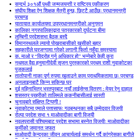
सन्दर्भ ३०१औं पृथ्वी जन्मजयन्ती र राष्ट्रिय एकीकरण
संघीय शिक्षा ऐन शिक्षक मैत्री हुन्छ, छिट्टै आउँछः प्रधानमन्त्री
प्रचण्ड
यातायात कार्यालयमा उपप्रधानमन्त्रीको अनुगमन
कालिका नगरपालिकाद्वारा पत्रकारको दुर्घटना बीमा
लुम्बिनी प्रदेशसभा बैठक बस्दै
विमानस्थलले ल्यायो पोखराबासीको खुसीको बहार
सहकारीले घरजग्गामा गरेको लगानी फिर्ता नहुँदा समस्यामा
क. माओ र “विद्रोह गर्नु अधिकार हो” भन्नेबारे केही कुरा
नथमल वैद्य हनुमानीदेवी सृजन पुरस्कारको प्रथम राशी नुवाकोटका
पुजकलाई
तातोपानी नाका पूर्ण रुपमा खुलाउने काम प्राथमिकतामा छः प्रचण्ड
अनलाइनबाटै किन्न सकिन्छ घर
दुई महिनाभित्र भरतपुरबाट नयाँ लाईसेन्स वितरण : मेयर रेनु दाहाल
शसस्त्र प्रहरीको तालिमले ककनीबासीलाई सास्ती
चुनावबारे संक्षिप्त टिप्पणी !
नुवाकोटमा एमाले पत्तासाफः गठबन्धनका सबै उम्मेदवार विजयी
रोल्पा प्रदेश सभा १ माओवादीका बागी विजयी
नवलपरासी पश्चिमबाट प्रदेश सभामा बस्नेत विजयीः माओवादीका
कुर्मीको जमानत जफत
माओवादी केन्द्रका जीवन आचार्यलाई समर्थन गर्दै कांग्रेसका बागीले