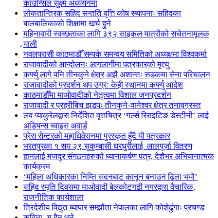
काउन्सिल सुक्ष्म अध्ययनमा
लोकतान्त्रिक सहिद सन्तति वृत्ति कोष स्थापनाः सहिदका
बालबालिकाको शिक्षामा खर्च हुने
महिनावारी स्वच्छताका लागि ३९२ साइकल यात्रीको सचेतनामूलक
र्‍याली
नवलपरासी काठमाडौँ सम्पर्क समन्वय समितिको अध्यक्षमा विश्वकर्मा
राजावादीको आन्दोलनः आगलागीमा पत्रकारको मृत्यु
कर्फ्यु लागे पनि तीनकुने क्षेत्र अझै अशान्तः सडकमा सेना परिचालन
राजावादीको प्रदर्शन थप उग्रः केही स्थानमा कर्फ्यु आदेश
काठमाडौँमा माओवादीको नेतृत्वमा विशाल जनप्रदर्शन
राजावादी र प्रहरीबिच झडपः तीनकुने-वानेश्वर क्षेत्र तनावग्रस्त
लव प्याकुरेलद्वारा निर्देशित वृत्तचित्र ‘गर्ल्स रिराइटिङ डेस्टीनी’ लाई
अडियन्स च्वाइस अवार्ड
प्रेस सेन्टरको महाधिवेसनमा पुरस्कृत हुँदै यी पत्रकार
भरतपुरका १ सय २९ सुकुम्बासी घरधुरीलाई लालपूर्जा वितरण
हानलाई मजदुर संगठनहरुको ध्यानाकर्षण पत्र, देशैभर अभियानात्मक
कार्यक्रम
‘महिला अधिकारका निम्ति सदनबाट कानून बनाउन ढिला भयो’
सहिद स्मृति दिवसमा माओवादी बेलकोटगढी नगरद्वारा वैचारिक,
राजनीतिक कार्यशाला
त्रिदेशीय विद्युत ब्यापार सम्झौता नेपालका लागि कोशेढुंगाः प्रचण्ड
कविता- म हैन भने