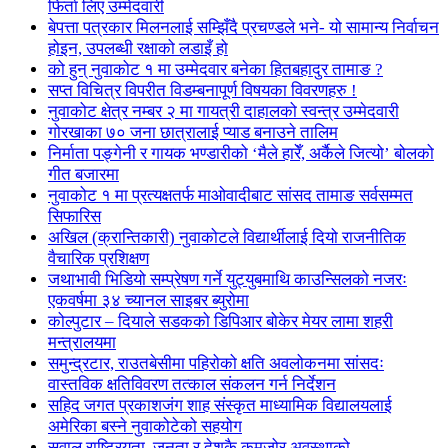
फिर्ता लिए उम्मेदवारी
बेपत्ता पत्रकार मिलनलाई सम्झिँदै प्रचण्डले भने- यो सामान्य निर्वाचन
होइन, उपलब्धी रक्षाको लडाइँ हो
को हुन् नुवाकोट १ मा उम्मेदवार बनेका हितबहादुर तामाङ ?
सप्त विचित्र विपरीत विडम्बनापूर्ण विषयका विवरणहरु !
नुवाकोट क्षेत्र नम्बर २ मा गायत्री दाहालको स्वन्त्र उम्मेदवारी
गोरखाका ७० जना छात्रालाई प्याड बनाउने तालिम
निर्माता पङ्गेनी र गायक भण्डारीको ‘मैले हारेँ, अर्कैले जित्यो’ बोलको
गीत बजारमा
नुवाकोट १ मा प्रत्यक्षतर्फ माओवादीबाट सांसद तामाङ सर्वसम्मत
सिफारिस
अखिल (क्रान्तिकारी) नुवाकोटले विद्यार्थीलाई दियो राजनीतिक
वैचारिक प्रशिक्षण
जथाभावी भिडियो सम्प्रेषण गर्ने युट्युबमाथि काउन्सिलको नजरः
एकवर्षमा ३४ च्यानल साइबर ब्युरोमा
कोल्पुटार – दियाले सडकको डिपिआर बोकेर मेयर लामा शहरी
मन्त्रालयमा
समुन्द्रटार, राउतबेसीमा पहिरोको क्षति अवलोकनमा सांसदः
वास्तविक क्षतिविवरण तत्काल संकलन गर्न निर्देशन
सहिद जगत प्रकाशजंग शाह संस्कृत माध्यामिक विद्यालयलाई
अमेरिका बस्ने नुवाकोटेको सहयोग
सवाल राष्ट्रियता, जनता र देशकै कमजोर अवस्थाको