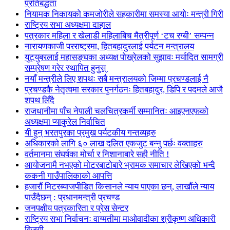
प्रतिबद्धता
नियामक निकायको कमजोरीले सहकारीमा समस्या आयोः मन्त्री गिरी
राष्ट्रिय सभा अध्यक्षमा दाहाल
पत्रकार महिला र खेलाडी महिलाबिच मैत्रीपूर्ण ‘टच रग्बी’ सम्पन्न
नारायणकाजी परराष्ट्रमा, हितबहादुरलाई पर्यटन मन्त्रालय
युट्युबरलाई महासङ्घका अध्यक्ष पोख्रेलको सुझावः मर्यादित सामग्री
सम्प्रेषण गरेर स्थापित हुनुस्
नयाँ मन्त्रीले लिए शपथः सबै मन्त्रालयको जिम्मा प्रचण्डलाई नै
प्रचण्डकै नेतृत्वमा सरकार पुनर्गठनः हितबहादुर, डिपि र पदमले आजै
शपथ लिँदै
राजधानीमा पाँच नेपाली चलचित्रकर्मी सम्मानितः आइएनएफको
अध्यक्षमा प्याकुरेल निर्वाचित
यी हुन् भरतपुरका प्रमुख पर्यटकीय गन्तव्यहरु
अधिकारको लागि ६० लाख दलित एकजुट बन्नु पर्छः वक्ताहरु
वर्तमानमा संघर्षका मोर्चा र निशानाबारे सही नीति !
आयोजनामै नभएको मोटरबाटोबारे भ्रामक समाचार लेखिएको भन्दै
ककनी गाउँपालिकाको आपत्ति
हजारौं मिटरब्याजपीडित किसानले न्याय पाएका छन्, लाखौंले न्याय
पाउँदैछन् : प्रधानमन्त्री प्रचण्ड
जनपक्षीय पत्रकारिता र प्रेस सेन्टर
राष्ट्रिय सभा निर्वाचनः वाग्मतीमा माओवादीका श्रीकृष्ण अधिकारी
विजयी