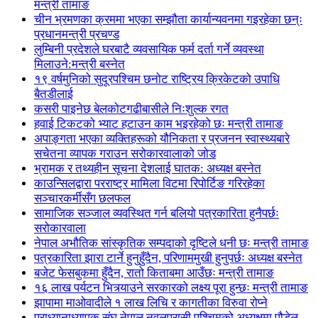
मन्त्री तामाङ
चीन भ्रमणका क्रममा भएका सम्झौता कार्यान्यवनमा गइरहेका छन्ः
प्रधानमन्त्री प्रचण्ड
लुम्बिनी प्रदेशले घरबाटै व्यवसायिक फर्म दर्ता गर्ने व्यवस्था
मिलाउने:मन्त्री बस्नेत
१९ वर्षमुनिको सुदूरपश्चिम छनोट राष्ट्रिय क्रिकेटको उपाधि
बैतडीलाई
कसरी पाइनेछ बेलकोटगढीबासीले निःशुल्क रगत
हवाई टिकटको भ्याट हटाउन काम भइरहेको छः मन्त्री तामाङ
अपाङ्गता भएका व्यक्तिहरूको यौनिकता र प्रजनन स्वास्थ्यबारे
सचेतना व्यापक गराउन सरोकारवालाको जोड
भ्रामक र तथ्यहीन सूचना देशलाई घातक: अध्यक्ष बस्नेत
काउन्सिलद्वारा परराष्ट्र मामिला विटमा रिपोर्टिङ गरिरहेका
सञ्चारकर्मीसँग छलफल
सामाजिक सञ्जाल व्यवस्थित गर्न बलियो पत्रकारिता हुनैपर्छः
सरोकारवाला
नेपाल अभौतिक सांस्कृतिक सम्पदाको दृष्टिले धनी छः मन्त्री तामाङ
पत्रकारिता झारा टार्ने हुनुहुँदैन, परिणाममुखी हुनुपर्छः अध्यक्ष बस्नेत
बजेट फेसबुकमा हुँदैन, रातो किताबमा आउँछः मन्त्री तामाङ
१६ लाख पर्यटन भित्र्याउने सरकारको लक्ष्य पूरा हुन्छः मन्त्री तामाङ
झापामा माओवादीले १ लाख लिचि र कागतीका विरुवा रोप्ने
प्राध्यानाध्यापक संघ नेपाल नवलपरासी पश्चिमको अध्यक्षमा पौडेल