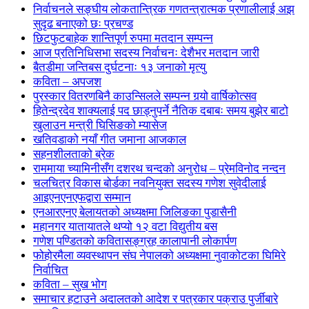
निर्वाचनले सङ्घीय लोकतान्त्रिक गणतन्त्रात्मक प्रणालीलाई अझ
सुदृढ बनाएको छः प्रचण्ड
छिटफुटबाहेक शान्तिपूर्ण रुपमा मतदान सम्पन्न
आज प्रतिनिधिसभा सदस्य निर्वाचनः देशैभर मतदान जारी
बैतडीमा जन्तिबस दुर्घटनाः १३ जनाको मृत्यु
कविता – अपजश
पुरस्कार वितरणबिनै काउन्सिलले सम्पन्न गर्‍यो वार्षिकोत्सव
हितेन्द्रदेव शाक्यलाई पद छाड्नुपर्ने नैतिक दबाबः समय बुझेर बाटो
खुलाउन मन्त्री घिसिङको म्यासेज
खतिवडाको नयाँ गीत जमाना आजकाल
सहनशीलताको ब्रेक
राममाया च्यामिनीसँग दशरथ चन्दको अनुरोध – प्रेमविनोद नन्दन
चलचित्र विकास बोर्डका नवनियुक्त सदस्य गणेश सुवेदीलाई
आइएनएनएफद्वारा सम्मान
एनआरएनए बेलायतको अध्यक्षमा जिलिङका पुडासैनी
महानगर यातायातले थप्यो १२ वटा विद्युतीय बस
गणेश पण्डितको कवितासङ्ग्रह कालापानी लोकार्पण
फोहोरमैला व्यवस्थापन संघ नेपालको अध्यक्षमा नुवाकोटका घिमिरे
निर्वाचित
कविता – सुख भोग
समाचार हटाउने अदालतको आदेश र पत्रकार पक्राउ पुर्जीबारे