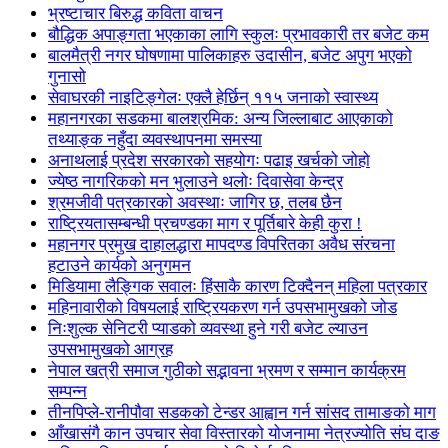
भ्रष्टाचार बिरुद्ध कविता वाचन
बौद्धिक अपाङ्गता भएकाका लागि स्कुलः प्रभावकारी तर बजेट कम
बालमैत्री नगर घोषणामा पालिकाहरु उदासीन, बजेट अपुग भएको
गुनासो
सेवाघरकी नाइटिङ्गेलः एक्लै हेर्छिन् ११५ जनाको स्वास्थ्य
महानगरका सडकमा बालश्रमिक: अन्य जिल्लाबाट आएकाको
तथ्याङ्क नहुँदा व्यवस्थापनमा समस्या
अनाथलाई प्रदेश सरकारको सहयोगः पढाइ खर्चको जोहो
ज्येष्ठ नागरिकको मन भुलाउने थलोः दिवासेवा केन्द्र
श्रमजीवी पत्रकारको अवस्थाः जागिर छ, तलब छैन
राष्ट्रियतासम्बन्धी प्रचण्डका माग र पूर्तिबारे केही कुरा !
महानगर प्रमुख दाहालद्धारा मापदण्ड विपरितका अवैध संरचना
हटाउने कार्यको अनुगमन
मिडियामा लैङ्गिक सवालः हिंसाकै कारण टिक्दैनन् महिला पत्रकार
महिनावारीको विषयलाई राष्ट्रियकरण गर्न उपसभामुखको जोड
निःशुल्क सेनिटरी प्याडको व्यवस्था हुने गरी बजेट ल्याउन
उपसभामुखको आग्रह
नेपाल खत्री समाज गुठीको सद्भावना भ्रमण र सम्मान कार्यक्रम
सम्पन्न
तीनपिप्ले-रानीपौवा सडकको टेन्डर आह्वान गर्न सांसद तामाङको माग
आँखासंगै कान उपचार सेवा विस्तारको योजनामा नेत्रज्योति संघ दाङ