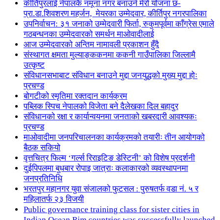
कीर्तिपुरलाई नेपालकै नमूना नगर बनाउने मेरो योजना छ-
प्रा.डा.शिवशरण महर्जन, मेयरका उम्मेदवार, कीर्तिपुर नगरपालिका
उपनिर्वाचन: ३१ जनाको उम्मेदवारी फिर्ता, रुकुमपूर्वमा काँग्रेस एमाले
गठबन्धनका उम्मेदवारको समर्थन माओवादीलाई
आज उम्मेदवारको अन्तिम नामावली प्रकाशन हुँदै
संस्थागत क्षमता मुल्याङ्ककनमा ककनी गाउँपालिका जिल्लामै
उत्कृष्ट
संविधानसभाबाट संविधान बनाउने मुद्दा जनयुद्धको मुख्य मुद्दा होः
प्रचण्ड
बोगटीको स्मृतिमा रक्तदान कार्यक्रम
पब्लिक स्पिच नेपालको विजेता बने दैलेखका दिल बहादुर
संविधानको रक्षा र कार्यान्वयनमा जनताको खबरदारी आवश्यकः
प्रचण्ड
माओवादीमा जनपरिचालनका कार्यक्रमको तयारीः तीन आयोगको
बैठक सकियो
वृत्तचित्र फिल्म ‘गर्ल्स रिराइटिङ डेस्टिनी’ को विशेष प्रदर्शनी
दुईपिपलमा बुधबार रोपाइ जात्राः कलाकारको व्यवस्थापनमा
जनप्रतिनिधि
भरतपुर महानगर युवा संजालको फुटसल : पुरुषतर्फ वडा नं. ५ र
महिलातर्फ २३ विजयी
Public governance training class for sister cities in
Indian Ocean Rim countries was successfully launched