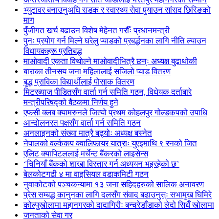
भ्युटावर बनाउनुअघि सडक र स्वास्थ्य सेवा पुर्‍याउन सांसद छिरिङको
माग
पुँजीगत खर्च बढाउन विशेष मेहेनत गरौँः प्रधानमन्त्री
पुनः प्रयोग गर्न मिल्ने घरेलु प्याडको प्रबर्द्धनका लागि नीति ल्याउन
विधायकहरू प्रतिबद्ध
माओवादी एकता विथोल्ने माओवादीभित्रै छन्ः अध्यक्ष बुढाथोकी
बाराका तीनसय जना महिलालाई सजिलो प्याड वितरण
बुद्ध प्राविका विद्यार्थीलाई पोसाक वितरण
मिटरब्याज पीडितसँग वार्ता गर्न समिति गठन, विधेयक दर्ताबारे
मन्त्रीपरिषद्को बैठकमा निर्णय हुने
एफसी क्लब क्यामरुनले जित्यो प्रथम कोहलपुर गोल्डकपको उपाधि
आन्दोलनरत पक्षसँग वार्ता गर्न समिति गठन
अनलाइनको संख्या मात्रै बढ्योः अध्यक्ष बस्नेत
नेपालको वर्ल्ककप क्वालिफायर यात्राः युएइमाथि ९ रनको जित
एलिट क्यापिटललाई मर्चेन्ट बैंकरको लाइसेन्स
‘चिनियाँ बैंकको शाखा विस्तार गर्न अध्ययन भइरहेको छ’
बेलकोटगढी ४ मा वाइसियल वडाकमिटी गठन
नुवाकोटको पञ्चकन्यामा १३ जना सहिदहरुको सालिक अनावरण
प्रेस सम्बद्ध कानुनका लागि दलसँग संवाद बढाउनुस्ः सभामुख घिमिरे
कोल्पुखोलामा महानगरको दादागिरीः बन्चरेडाँडाको लेदो सिधैँ खोलामा
जनताको सेवा गर