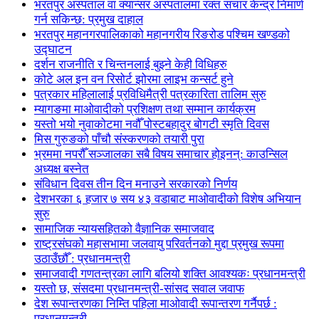
भरतपुर अस्पताल वा क्यान्सर अस्पतालमा रक्त संचार केन्द्र निमार्ण
गर्न सकिन्छ: प्रमुख दाहाल
भरतपुर महानगरपालिकाको महानगरीय रिङरोड पश्चिम खण्डको
उद्घाटन
दर्शन राजनीति र चिन्तनलाई बुझ्ने केही विधिहरु
कोटे अल इन वन रिसोर्ट झोरमा लाइभ कन्सर्ट हुने
पत्रकार महिलालाई प्रविधिमैत्री पत्रकारिता तालिम सुरु
म्यागङमा माओवादीको प्रशिक्षण तथा सम्मान कार्यक्रम
यस्तो भयो नुवाकोटमा नवौँ पोस्टबहादुर बोगटी स्मृति दिवस
मिस गुरुङको पाँचौ संस्करणको तयारी पुरा
भ्रममा नपरौँ सञ्जालका सबै विषय समाचार होइनन्: काउन्सिल
अध्यक्ष बस्नेत
संविधान दिवस तीन दिन मनाउने सरकारको निर्णय
देशभरका ६ हजार ७ सय ४३ वडाबाट माओवादीको विशेष अभियान
सुरु
सामाजिक न्यायसहितको वैज्ञानिक समाजवाद
राष्ट्रसंघको महासभामा जलवायु परिवर्तनको मुद्दा प्रमुख रूपमा
उठाउँछौँ : प्रधानमन्त्री
समाजवादी गणतन्त्रका लागि बलियो शक्ति आवश्यकः प्रधानमन्त्री
यस्तो छ, संसदमा प्रधानमन्त्री-सांसद सवाल जवाफ
देश रूपान्तरणका निम्ति पहिला माओवादी रूपान्तरण गर्नैपर्छ :
प्रधानमन्त्री