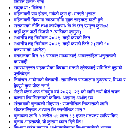
जिवित छैनन्: सेना
लघुकथा : विजेता !
महिनावारी पाप होइन, गर्वको कुरा होः मन्त्री भुसाल
महिनावारी दिवसमा काठमाडौँमा बृहत साइकल र्‍याली हुने
सरकारको नीति तथा कार्यक्रमः के के छन् प्रमुख कुरा￼
कहाँ कुन पार्टी विजयी ? (पालिका प्रमुख)
स्थानीय तह निर्वाचन २०७९, कहाँ कस्को जित
स्थानीय तह निर्वाचन २०७९, कहाँ कसले जिते ? (राती १०
बजेसम्मको अपडेट)
मतदानका दिन १८ सञ्चार माध्यमलाई आचारसंहिताअनुसारको
कारबाही
समस्याग्रस्त सहकारीका विषयमा मन्त्री श्रेष्ठलाई समितिले बुझायो
प्रतिवेदन
निर्वाचन आयोगको चेतावनीः सामाजिक सञ्जालमा दुष्प्रचार, मिथ्या र
द्वेषपूर्ण कुरा पोष्ट नगर्नु
रोटरी क्लव अफ गोंगबुमा वर्ष २०२२–२३ को लागि नयाँ बोर्ड चयन
बलराम तिमल्सिनाको कविताः आइमाइ अर्थात् उप
संसदवादी चुनावको मोहपास : राजनीतिक निकासको लागि
लोकतान्त्रिक अभ्यास कि रणनीतिक भास ?
चुनावका लागि १ करोड ५४ लाख ८३ हजार मतपत्र छापिसकिए
चुनाव आइसक्यो, यी कुरामा ध्यान दिने कि !
शिक्षामा बजेट बढाउन अर्थमन्त्रीसमक्ष शिक्षामन्त्रीको आग्रह