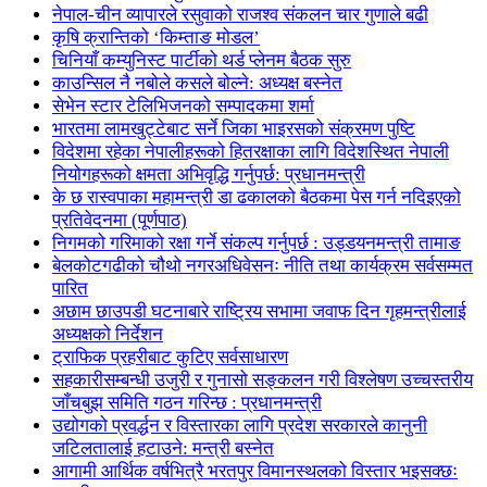
नेपाल-चीन व्यापारले रसुवाको राजश्व संकलन चार गुणाले बढी
कृषि क्रान्तिको ‘किम्ताङ मोडल’
चिनियाँ कम्युनिस्ट पार्टीको थर्ड प्लेनम बैठक सुरु
काउन्सिल नै नबोले कसले बोल्ने: अध्यक्ष बस्नेत
सेभेन स्टार टेलिभिजनको सम्पादकमा शर्मा
भारतमा लामखुट्टेबाट सर्ने जिका भाइरसको संक्रमण पुष्टि
विदेशमा रहेका नेपालीहरूको हितरक्षाका लागि विदेशस्थित नेपाली
नियोगहरूको क्षमता अभिवृद्धि गर्नुपर्छ: प्रधानमन्त्री
के छ रास्वपाका महामन्त्री डा ढकालको बैठकमा पेस गर्न नदिइएको
प्रतिवेदनमा (पूर्णपाठ)
निगमको गरिमाको रक्षा गर्ने संकल्प गर्नुपर्छ : उड्डयनमन्त्री तामाङ
बेलकोटगढीको चौथो नगरअधिवेसनः नीति तथा कार्यक्रम सर्वसम्मत
पारित
अछाम छाउपडी घटनाबारे राष्ट्रिय सभामा जवाफ दिन गृहमन्त्रीलाई
अध्यक्षको निर्देशन
ट्राफिक प्रहरीबाट कुटिए सर्वसाधारण
सहकारीसम्बन्धी उजुरी र गुनासो सङ्कलन गरी विश्लेषण उच्चस्तरीय
जाँचबुझ समिति गठन गरिन्छ : प्रधानमन्त्री
उद्योगको प्रवर्द्धन र विस्तारका लागि प्रदेश सरकारले कानुनी
जटिलतालाई हटाउने: मन्त्री बस्नेत
आगामी आर्थिक वर्षभित्रै भरतपुर विमानस्थलको विस्तार भइसक्छः