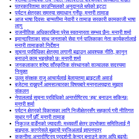
पत्रकारितामा काउन्सिलको अनुदानले थपेको इट्टा
पर्यटन क्षेत्रका समस्या समाधान गर्नेछुः मन्त्री तामाङ
आज भाषा दिवसः बाग्मतीमा नेवारी र तामाङ सरकारी कामकाजी भाषा
लागु
राजनीतिक अधिकारबिना प्रेस स्वतन्त्रता सम्भव छैनः मन्त्री शर्मा
इमान्दारिताका साथ जनताकाे सेवा गर्न पालिकाका नेता कार्यकर्तालाई
मन्त्री तामाङको निर्देशन
सूचना प्रविधिका क्षेत्रमा लगानी बढाउन आवश्यक नीति, कानुन
बनाउने काम भइरहेको छः मन्त्री शर्मा
जनकलाकार श्रेष्ठ साँस्कृतिक संस्थानको सञ्चालक सदस्यमा
नियुक्त
उल्लु संरक्षक राजु आचार्यलाई बेलायतमा ह्वाइटली अवार्ड
बजेटमा राख्नुपर्ने आमसञ्चारका विषयबारे मन्त्रालयद्वारा सुझाव
संकलन
नेपाललाई सूचना प्रविधिको अन्तर्राष्ट्रिय ‘हब’ बनाउन सकिन्छः
मन्त्री शर्मा
पर्यटन क्षेत्रको विकासका लागि निजीक्षेत्रसँग सहकार्य गरी नीतिगत
सुधार गर्ने छौँ: मन्त्री तामाङ
निकुञ्ज वार्डेनको ज्यादती: मध्यवर्ती क्षेत्र उपभोक्ता समितिलाई नै
बाइपास, काग्रेसले बुझायो प्रजिअलाई ज्ञापनपत्र
ककनीमा अन्तर्राष्ट्रिय प्रदर्शनी केन्द्र बनाउने काम अघि बढ्योः