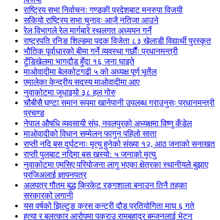
राष्ट्रिय सभा निर्वाचनः गण्डकी प्रदेशबाट मनरुपा विजयी
सकियो राष्ट्रिय सभा चुनावः आजै नतिजा आउने
रेल विभागले रेल मार्गबारे स्थलगत अध्ययन गर्ने
राष्ट्रपति रनिङ शिल्डमा पदक विजेता ८३ खेलाडी विद्यार्थी पुरस्कृत
भौतिक पूर्वाधारको बीमा गर्ने व्यवस्था गर्छौंः प्रधानमन्त्री
टुँडिखेलमा भागदौड हुँदा १६ जना घाइते
माओवादीमा बेलकोटगढी ५ को अध्यक्ष पूर्ण भूर्तेल
एमालेका केन्द्रीय सदस्य माओ‌वादीमा आए
नुवाकोटमा जुधाइयो ३८ हल गोरु
चौबीसै घण्टा समान रूपमा खानेपानी उपलब्ध गराउनुस्ः प्रधानमन्त्री
प्रचण्ड
नेपाल औषधि व्यवसायी संघ, नवलपुरको अध्यक्षमा विष्णु कँडेल
माओवादीको विधान सम्मेलन फागुन पहिलो साता
राप्ती नदि बस दुर्घटनाः मृत्यु हुनेको संख्या १२, आठ जनाको सनाखत
राप्ती पुलबाट नदिमा बस खस्यो: ५ जनाको मृत्यु
नुवाकोटमा एमसिए परियोजना लागु भएका क्षेत्रका स्थानीयले बुझाए
प्रजिअलाई ज्ञापनपत्र
अलपत्र गौतम बुद्ध क्रिकेट रङ्गशाला बनाउन तिनै तहका
सरकारको लगानी
यस वर्षको झिल्टुङ क्रस कन्ट्री दौड प्रतियोगिता माघ ६ गते
हत्या र बलत्कार आरोपमा पक्राउ रामबहादुर बम्जनलाई भेट्न