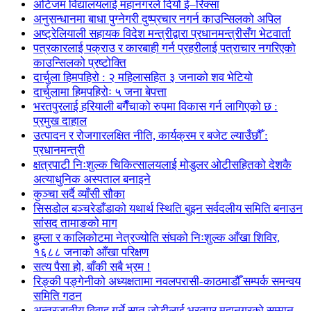
अटिजम विद्यालयलाई महानगरले दियो ई–रिक्सा
अनुसन्धानमा बाधा पुग्नेगरी दुष्प्रचार नगर्न काउन्सिलको अपिल
अष्ट्रेलियाली सहायक विदेश मन्त्रीद्वारा प्रधानमन्त्रीसँग भेटवार्ता
पत्रकारलाई पक्राउ र कारबाही गर्न प्रहरीलाई पत्राचार नगरिएको
काउन्सिलको प्रष्टोक्ति
दार्चुला हिमपहिरो : २ महिलासहित ३ जनाको शव भेटियो
दार्चुलामा हिमपहिरोः ५ जना बेपत्ता
भरतपुरलाई हरियाली बगैँचाको रुपमा विकास गर्न लागिएको छ :
प्रमुख दाहाल
उत्पादन र रोजगारलक्षित नीति, कार्यक्रम र बजेट ल्याउँछौँ :
प्रधानमन्त्री
क्षत्रपाटी निःशुल्क चिकित्सालयलाई मोडुलर ओटीसहितको देशकै
अत्याधुनिक अस्पताल बनाइने
कुञ्चा सर्दै व्याँसी सौका
सिसडोल बञ्चरेडाँडाको यथार्थ स्थिति बुझ्न सर्वदलीय समिति बनाउन
सांसद तामाङको माग
हुम्ला र कालिकोटमा नेत्रज्योति संघको निःशुल्क आँखा शिविर,
१६८८ जनाको आँखा परिक्षण
सत्य पैसा हो, बाँकी सबै भ्रम !
रिङ्की पङ्गेनीको अध्यक्षतामा नवलपरासी-काठमाडौँ सम्पर्क समन्वय
समिति गठन
अन्तरजातीय विवाह गर्ने सात जोडीलाई भरतपुर महानगरको सम्मान