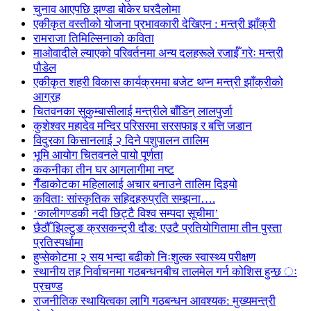
चुनाव आएपछि झण्डा बोकेर घरदैलोमा
एकीकृत वस्तीको योजना प्रभावकारी देखिएन : मन्त्री झाँक्री
रामराजा तिमिल्सिनाको कविता
माओवादीले ल्याएको परिवर्तनमा अन्य दलहरूले रजाईँ गरेः मन्त्री
पौडेल
एकीकृत शहरी विकास कार्यक्रममा बजेट थप्न मन्त्री झाँक्रीको
आग्रह
चितवनका सुकुम्बासीलाई मन्त्रीले बाँडिन् लालपुर्जा
कुशेश्वर महादेव मन्दिर परिसरमा सरसफाइ र बत्ति जडान
विदुरका किसानलाई २ दिने पशुपालन तालिम
भूमि आयोग चितवनले पायो पूर्णता
ककनीका तीन घर आगलागीमा नष्ट
गैँडाकोटका महिलालाई अचार बनाउने तालिम दिइयो
कविताः सांस्कृतिक सहिदहरुप्रति सम्झना….
‘कालीगण्डकी नदी छिट्टै विश्व सम्पदा सूचीमा’
छैठौँ झिल्टुङ क्रसकन्ट्री दौड: एउटै प्रतियोगितामा तीन पुस्ता
प्रतिस्पर्धामा
हुप्सेकोटमा २ सय भन्दा बढीको निःशुल्क स्वास्थ्य परीक्षण
स्थानीय तह निर्वाचनमा गठबन्धनबीच तालमेल गर्न कोशिस हुन्छ ः
प्रचण्ड
राजनीतिक स्थायित्वका लागि गठबन्धन आवश्यक: मुख्यमन्त्री