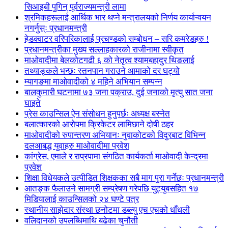
सिआइबी पुगिन् पूर्वराज्यमन्त्री लामा
श्रमिकहरूलाई आर्थिक भार थप्ने मन्त्रालयको निर्णय कार्यान्वयन
नगर्नुस्ः प्रधानमन्त्री
हेडक्वाटर वरिपरिकालाई प्रचण्डको सम्बोधन – सरि कमरेडहरु !
प्रधानमन्त्रीका मुख्य सल्लाहकारको राजीनामा स्वीकृत
माओवादीमा बेलकोटगढी ६ को नेतृत्व श्यामबहादुर थिङलाई
तथ्याङ्कले भन्छः स्तनपान गराउने आमाको दर घट्यो
म्यागङमा माओवादीको ४ महिने अभियान सम्पन्न
बालकुमारी घटनामा ७३ जना पक्राउ, दुई जनाको मृत्यु सात जना
घाइते
प्रेस काउन्सिल ऐन संसोधन हुनुपर्छः अध्यक्ष बस्नेत
बलात्कारको आरोपमा क्रिकेटर लामिछाने दोषी ठहर
माओवादीको रुपान्तरण अभियानः नुवाकोटको विदुरबाट विभिन्न
दलआबद्ध युवाहरु माओवादीमा प्रवेश
कांग्रेस, एमाले र राप्रपामा संगठित कार्यकर्ता माओवादी केन्द्रमा
प्रवेश
शिक्षा विधेयकले उत्पीडित शिक्षकका सबै माग पुरा गर्नेछः प्रधानमन्त्री
आतङ्क फैलाउने सामग्री सम्प्रेषण गरेपछि युट्युबसहित १७
मिडियालाई काउन्सिलको २४ घण्टे पत्र
स्थानीय साझेदार संस्था छनोटमा डब्ल्यु एच एचको धाँधली
वलिदानको उपलब्धिमाथि बढेका चुनौती