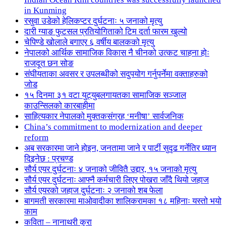
in Kunming
रसुवा उडेको हेलिकप्टर दुर्घटनाः ५ जनाको मृत्यु
दारी ग्याङ फुटसल प्रतियोगिताको टिम दर्ता फारम खुल्यो
चेपिण्डे खोलाले बगाएर ६ वर्षीय बालकको मृत्यु
नेपालको आर्थिक सामाजिक विकास नै चीनको उत्कट चाहना होः
राजदूत छन सोङ
संघीयताका अवसर र उपलब्धीको सदुपयोग गर्नुपर्नेमा वक्ताहरुको
जोड
१५ दिनमा ३१ वटा युट्युबलगायतका सामाजिक सञ्जाल
काउन्सिलको कारबाहीमा
साहित्यकार नेपालको मुक्तकसंग्रह ‘मनीषा’ सार्वजनिक
China’s commitment to modernization and deeper
reform
अब सरकारमा जाने होइन, जनतामा जाने र पार्टी सुदृढ गर्नेतिर ध्यान
दिइनेछ : प्रचण्ड
सौर्य एयर दुर्घटनाः ४ जनाको जीवितै उद्दार, १५ जनाको मृत्यु
सौर्य एयर दुर्घटनाः आफ्नै कर्मचारी लिएर पोखरा जाँदै थियो जहाज
सौर्य एयरको जहाज दुर्घटनाः २ जनाको शब फेला
बागमती सरकारमा माओवादीका शालिकरामका १८ महिनाः यस्तो भयो
काम
कविता – नानाथरी कुरा