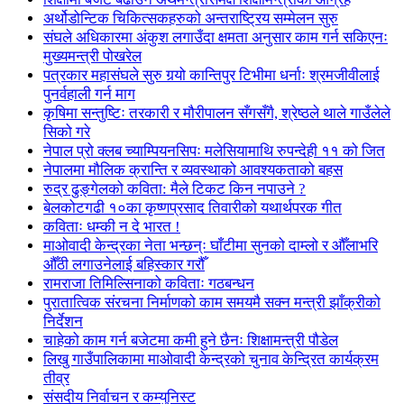
अर्थोडोन्टिक चिकित्सकहरुको अन्तराष्ट्रिय सम्मेलन सुरु
संघले अधिकारमा अंकुश लगाउँदा क्षमता अनुसार काम गर्न सकिएनः
मुख्यमन्त्री पोखरेल
पत्रकार महासंघले सुरु गर्‍यो कान्तिपुर टिभीमा धर्नाः श्रमजीवीलाई
पुनर्वहाली गर्न माग
कृषिमा सन्तुष्टिः तरकारी र मौरीपालन सँगसँगै, श्रेष्ठले थाले गाउँलेले
सिको गरे
नेपाल प्रो क्लब च्याम्पियनसिपः मलेसियामाथि रुपन्देही ११ को जित
नेपालमा मौलिक क्रान्ति र व्यवस्थाको आवश्यकताको बहस
रुद्र ढुङ्गेलको कविता: मैले टिकट किन नपाउने ?
बेलकोटगढी १०का कृष्णप्रसाद तिवारीको यथार्थपरक गीत
कविताः धम्की न दे भारत !
माओवादी केन्द्रका नेता भन्छन्ः घाँटीमा सुनको दाम्लो र औँलाभरि
औँठी लगाउनेलाई बहिस्कार गरौँ
रामराजा तिमिल्सिनाको कविताः गठबन्धन
पुरातात्विक संरचना निर्माणको काम समयमै सक्न मन्त्री झाँक्रीको
निर्देशन
चाहेको काम गर्न बजेटमा कमी हुने छैनः शिक्षामन्त्री पौडेल
लिखु गाउँपालिकामा माओवादी केन्द्रको चुनाव केन्द्रित कार्यक्रम
तीव्र
संसदीय निर्वाचन र कम्युनिस्ट