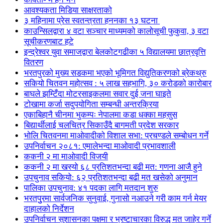
आवश्यकता मिडिया साक्षरताको
३ महिनामा प्रेस स्वतन्त्रता हननका १३ घटना
काउन्सिलद्वारा ४ वटा सञ्चार माध्यमको कालोसूची फुकुवा, ३ वटा
सूचीकरणबाट हटे
इन्द्रेश्वर युवा समाजद्वारा बेलकोटगढीका ५ विद्यालयमा छात्रवृत्ति
वितरण
भरतपुरको मुख्य सडकमा भएको भूमिगत विद्युतिकरणको ब्रेकथ्रु
सकियो चितवन महोत्सव : ५ लाख सहभागि, ३० करोडको कारोबार
बाघले झम्टिँदा मोटरसाइकलमा सवार दुई जना घाइते
टोखामा कर्जा सदुपयोगिता सम्बन्धी अन्तरक्रिया
एकाबिहानै चीनमा भुकम्पः नेपालमा कडा धक्का महसुस
बिद्यार्थीलाई चलचित्र सिकाउँदै बागमती प्रदेश सरकार
भोलि चितवनमा माओवादीको विशाल सभा: प्रचण्डले सम्बोधन गर्ने
उपनिर्वाचन २०८१: एमालेभन्दा माओवादी प्रभावशाली
ककनी २ मा माओवादी विजयी
ककनी २ मा खस्यो ६८ प्रतिशतभन्दा बढी मत: गणना आजै हुने
उपचुनाव सकियो: ६२ प्रतिशतभन्दा बढी मत खसेको अनुमान
पालिका उपचुनाव: ४१ पदका लागि मतदान शुरु
भरतपुुरमा सार्वजनिक सुनुवाई, गुनासो नआउने गरी काम गर्न मेयर
दाहालको निर्देशन
उपनिर्वाचन सुशासनका पक्षमा र भ्रष्टाचारका विरुद्ध मत जाहेर गर्ने