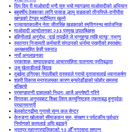
दिम दिम री माओवादी भन्दै सुरु भयो म्यागङमा माओवादीको अभियान
बहुवर्षीय ठेक्काका लागि पासाङ ल्हामु सडकको तीनपिप्ले-रानीपौवा
खण्डको टेण्डर भदौभित्र खुल्ने
पञ्चायतकालीन नेता जीतसिंह खड्काको स्मृतिग्रन्थ सार्वजनिक
माओवादी आन्दोलनका २३३ प्रमुख उपलब्धिहरू
बहिनीलाई अनुरोध, ‘दाई तपाईंले जे भन्नुहुन्छ त्यहि मान्छु’ नभन्नु
स्वतन्त्र निजामती कर्मचारी संगठनको धर्नामा प्रहरीको हस्तक्षेपः
अध्यक्षसहित केही पक्राउ
नयाँ अनलाइनका
प्रकाशक, सम्पादकद्वारा आचारसंहिता पालनामा प्रतिबद्धता
उसु खेलाडीलाई बिदाइ
दुबईमा ठगिएका नेपालीबारे रास्वपाले गरायो दुतावासलाई ध्यानाकर्षण
शहरी विकास मन्त्रालयका कारण बन्चरेडाँडाको फोहोर समस्या
बल्झियो
प्रचण्डपत्नी दाहालको निधनः आजै अन्त्येष्टी गरिने
विगतका अनुभवबाट शिक्षा लिएर कम्युनिष्टहरु एकताबद्ध हुनुपर्दछः
प्रधानमन्त्री
बेलकोटगढीमा गुनासो सुन्न कल सेन्टर
केरुङ्गा खोलाको सीमाङ्कन सुरु, संरक्षण र पर्यटकीय पूर्वाधार
निर्माणको कामलाई अघि बढाइने
भरतपुर महानगरपालिकाको १३ औँ नगरसभा सम्पन्न