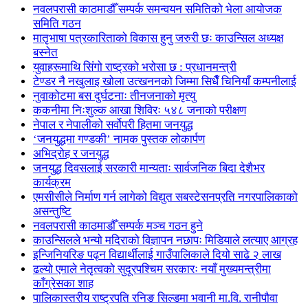
नवलपरासी काठमाडौँ सम्पर्क समन्वयन समितिको भेला आयोजक
समिति गठन
मातृभाषा पत्रकारिताको विकास हुनु जरुरी छः काउन्सिल अध्यक्ष
बस्नेत
युवाहरूमाथि सिंगो राष्ट्रको भरोसा छ : प्रधानमन्त्री
टेण्डर नै नखुलाइ खोला उत्खननको जिम्मा सिधैँ चिनियाँ कम्पनीलाई
नुवाकोटमा बस दुर्घटनाः तीनजनाको मृत्यु
ककनीमा निःशुल्क आखा शिविरः ५४८ जनाको परीक्षण
नेपाल र नेपालीको सर्वोपरी हितमा जनयुद्ध
‘जनयुद्धमा गण्डकी’ नामक पुस्तक लोकार्पण
अभिद्रोह र जनयुद्ध
जनयुद्ध दिवसलाई सरकारी मान्यताः सार्वजनिक बिदा देशैभर
कार्यक्रम
एमसीसीले निर्माण गर्न लागेको विद्युत सबस्टेसनप्रति नगरपालिकाको
असन्तुष्टि
नवलपरासी काठमाडौँ सम्पर्क मञ्च गठन हुने
काउन्सिलले भन्यो मदिराको विज्ञापन नछापः मिडियाले लत्याए आग्रह
इन्जिनियरिङ पढ्न विद्यार्थीलाई गाउँपालिकाले दियो साढे २ लाख
ढल्यो एमाले नेतृत्वको सुदूरपश्चिम सरकारः नयाँ मुख्यमन्त्रीमा
काँग्रेसका शाह
पालिकास्तरीय राष्ट्रपति रनिङ सिल्डमा भवानी मा.वि. रानीपौवा