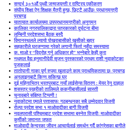
सन्दर्भ ३०१औं पृथ्वी जन्मजयन्ती र राष्ट्रिय एकीकरण
संघीय शिक्षा ऐन शिक्षक मैत्री हुन्छ, छिट्टै आउँछः प्रधानमन्त्री
प्रचण्ड
यातायात कार्यालयमा उपप्रधानमन्त्रीको अनुगमन
कालिका नगरपालिकाद्वारा पत्रकारको दुर्घटना बीमा
लुम्बिनी प्रदेशसभा बैठक बस्दै
विमानस्थलले ल्यायो पोखराबासीको खुसीको बहार
सहकारीले घरजग्गामा गरेको लगानी फिर्ता नहुँदा समस्यामा
क. माओ र “विद्रोह गर्नु अधिकार हो” भन्नेबारे केही कुरा
नथमल वैद्य हनुमानीदेवी सृजन पुरस्कारको प्रथम राशी नुवाकोटका
पुजकलाई
तातोपानी नाका पूर्ण रुपमा खुलाउने काम प्राथमिकतामा छः प्रचण्ड
अनलाइनबाटै किन्न सकिन्छ घर
दुई महिनाभित्र भरतपुरबाट नयाँ लाईसेन्स वितरण : मेयर रेनु दाहाल
शसस्त्र प्रहरीको तालिमले ककनीबासीलाई सास्ती
चुनावबारे संक्षिप्त टिप्पणी !
नुवाकोटमा एमाले पत्तासाफः गठबन्धनका सबै उम्मेदवार विजयी
रोल्पा प्रदेश सभा १ माओवादीका बागी विजयी
नवलपरासी पश्चिमबाट प्रदेश सभामा बस्नेत विजयीः माओवादीका
कुर्मीको जमानत जफत
माओवादी केन्द्रका जीवन आचार्यलाई समर्थन गर्दै कांग्रेसका बागीले