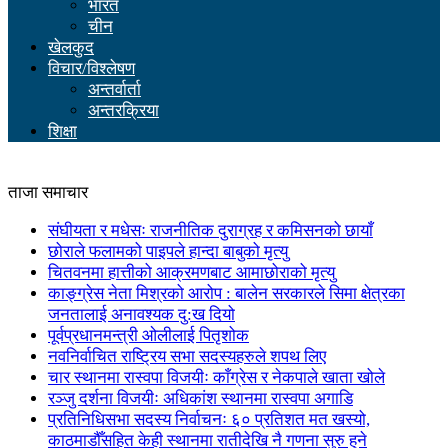
भारत
चीन
खेलकुद
विचार/विश्लेषण
अन्तर्वार्ता
अन्तरक्रिया
शिक्षा
ताजा समाचार
संघीयता र मधेसः राजनीतिक दुराग्रह र कमिसनको छायाँ
छोराले फलामको पाइपले हान्दा बाबुको मृत्यु
चितवनमा हात्तीको आक्रमणबाट आमाछोराको मृत्यु
काङ्ग्रेस नेता मिश्रको आरोप : बालेन सरकारले सिमा क्षेत्रका
जनतालाई अनावश्यक दु:ख दियो
पूर्वप्रधानमन्त्री ओलीलाई पितृशोक
नवनिर्वाचित राष्ट्रिय सभा सदस्यहरुले शपथ लिए
चार स्थानमा रास्वपा विजयीः काँग्रेस र नेकपाले खाता खोले
रञ्जु दर्शना विजयीः अधिकांश स्थानमा रास्वपा अगाडि
प्रतिनिधिसभा सदस्य निर्वाचनः ६० प्रतिशत मत खस्यो,
काठमाडौँसहित केही स्थानमा रातीदेखि नै गणना सुरु हुने