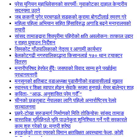
प्रेस युनियन महाधिवेसनको सरगर्मीः नुवाकोटका दाहाल केन्द्रीय
सदस्यमा उठ्ने
जब ककनी पुगेर प्रचण्डले सडकको कुरामा बोगटीलाई स्मरण गरे
महिला पहिला अभियान सहित हिंसाविरुद्ध अगाडि बढ्ने मन्त्रालयको
तयारी
सांसद तामाङद्वारा शिवपुरीमा पहिरोको क्षति अवलोकनः तत्काल उद्दार
र राहत पुर्‍याउन निर्देशन
सिमकोट गाँउपालिकाको नेतृत्व र आगामी कार्यभार
बेलकोटगढी नगरपालिकाद्धारा किसानलाई १७० थान ट्याक्टर
वितरण
मन्त्रीपरिषद् हेरफेर हुँदैः जसपाको विवाद साम्य हुने पर्खाईमा
प्रधानमन्त्री
मनसुनको क्षतिबाट वडाअध्यक्ष पुडासैनीको वडावासीलाई सुझाव
स्वास्थ्य र शिक्षा व्यापार होइन सेवाकै रूपमा हुनपर्छः मेयर बालेन्द्र शाह
कविता- “आऊ, अनुशासित प्रेम गरौँ “
चीनको छङ्तुबाट नेपालका लागि पहिलो अन्तर्राष्ट्रिय रेलवे
सञ्चालनमा
छहरे-टोखा सुरुङमार्ग निर्माणको मिति तोकियोस्ः सांसद तामाङ
वास्तविक भूमिहिनले भूमि पाउनेकुरा शुनिश्चित गर्ने गरी सरकारले
काम शुरु गरेको छ: मन्त्री श्रेष्ठ
हराइरहेको तारा एयरको विमान क्षतविक्षत अवस्थामा फेला, कोही