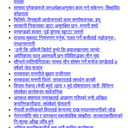
प्रथम
सत्तामा पुगेकाहरुले जनअपेक्षाअनुसार काम गर्न सकेनन्ः शिक्षाविद्
कोइराला
चिलिमे–त्रिशूली आयोजनाको काम सन्तोषजनक: इयु
सरकारी निकायका डाटा असुरक्षित छन्- मन्त्री शर्मा
प्रचण्डको हालत ‘दुई डुंगामा खुट्टा’जस्तो
राजस्व चुहावट नियन्त्रण गर्नुस्, गलत गर्ने कसैलाई नछोड्नुस् :
प्रधानमन्त्री
‘उनी कि उहिल्यै डिपोर्ट हुन्थे कि झ्यालखानामा जान्थे’
अमेरिकामा चालु अवस्थामै छन् रविविरुद्धका तीन मुद्दा
सौन्दर्य प्रतियोगिताका नाममा यौन शोषण गर्ने मनोज पाण्डेलाई ७
वर्षको जेल सजाय
रास्वपाका मन्त्रीले बुझाए राजीनामा
रास्वपाका मन्त्री फिर्ता, सरकारलाई समर्थन कायमै
विप्लव नेकपा (मेची ब्युरो )द्वारा ९ बुदे घोषणापत्र जारी, विभिन्न
संघर्षका कार्यक्रम सार्वजनिक
अस्कल क्याम्पस प्रमुखलाई अपहरण गरिएको भन्दै अखिल
क्रान्तिकारीद्वारा संघर्षको चेतावनी
नेपाली श्रमिकको हितलाई केन्द्रमा राख्न प्रधानमन्त्रीको जोड
नेत्रज्योति संघ र पत्रकार महासंघबिच सम्झौता, सञ्चारकर्मीहरुको
निःशुल्क आँखा जाँच हुने
अखिल क्रान्तिकारीले सुरु गर्यो स्ववियु कार्यशाला