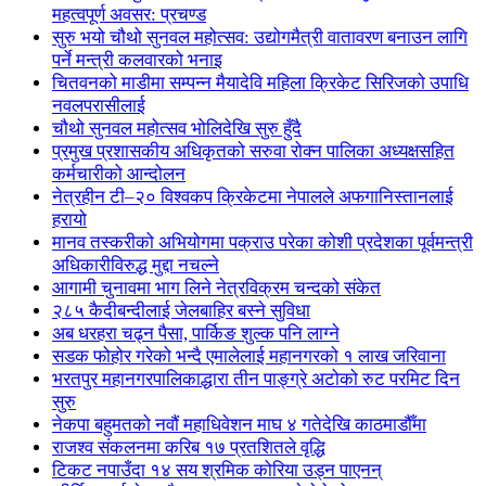
महत्वपूर्ण अवसर: प्रचण्ड
सुरु भयो चौथो सुनवल महोत्सव: उद्योगमैत्री वातावरण बनाउन लागि
पर्ने मन्त्री कलवारको भनाइ
चितवनको माडीमा सम्पन्न मैयादेवि महिला क्रिकेट सिरिजको उपाधि
नवलपरासीलाई
चौथो सुनवल महोत्सव भोलिदेखि सुरु हुँदै
प्रमुख प्रशासकीय अधिकृतको सरुवा रोक्न पालिका अध्यक्षसहित
कर्मचारीको आन्दोलन
नेत्रहीन टी–२० विश्वकप क्रिकेटमा नेपालले अफगानिस्तानलाई
हरायो
मानव तस्करीको अभियोगमा पक्राउ परेका कोशी प्रदेशका पूर्वमन्त्री
अधिकारीविरुद्ध मुद्दा नचल्ने
आगामी चुनावमा भाग लिने नेत्रविक्रम चन्दको संकेत
२८५ कैदीबन्दीलाई जेलबाहिर बस्ने सुविधा
अब धरहरा चढ्न पैसा, पार्किङ शुल्क पनि लाग्ने
सडक फोहोर गरेको भन्दै एमालेलाई महानगरको १ लाख जरिवाना
भरतपुर महानगरपालिकाद्धारा तीन पाङ्ग्रे अटोको रुट परमिट दिन
सुरु
नेकपा बहुमतको नवौं महाधिवेशन माघ ४ गतेदेखि काठमाडौँमा
राजश्व संकलनमा करिब १७ प्रतशितले वृद्धि
टिकट नपाउँदा १४ सय श्रमिक कोरिया उड्न पाएनन्