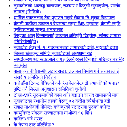
नुवाकोटको अबरुद्ध यातायात, सञ्चार र बिजुली खुलाइयोस्ः सासंद
तामाङ (भिडियो)
धार्मिक पर्यटनलाई टेवा पुर्‍याउन महावै लेकमा निःशुल्क चियापान
बोगटी पार्टीका डाक्टर र वैद्यभन्दा राम्रा थिएः प्रचण्ड, बोगटी स्मृति
प्रतिष्ठानको नेतृत्व अनन्तलाई
लिखुका आलु किसानलाई तत्काल क्षतिपूर्ति दिइयोस्: सांसद तामाङ
(भिडियोसहित)
नुवाकोट क्षेत्र नं. १ः गठबन्धनबाट तामाङको दाबी, महतको इच्छा
जिल्ला खेलकुद समिति नुवाकोटको अध्यक्षमा राई
स्पष्टीकरण एक स्टाटसले जग हल्लिनेहरुले दिनुपर्छः मछिन्द्र नरसिंह
प्याकुरेल
बालाजु-रानीपौवा-पीपलटार सडक तत्काल निर्माण गर्न सरकारलाई
संसदीय समितिको निर्देशन
करोडौँमा टिकट बेचिएको काँग्रेस बेलकोटगढी सभापतिको भनाइः
पुष्टि गर्न जिल्ला अनुशासन समितिको चुनौती
टोखा-छहरे सुरुङमार्गको काम अघि बढाउन सासंद तामाङको माग
नुवाकोटका स्थानीय तहको बेरुजु ५२ करोड रुपैयाँभन्दा बढी
सवाल माओवादी मोमेन्ट: गजेन्द्रको स्टाटसमा पुरुको कमेन्ट
कम्युनिस्ट संगठन सञ्चालनमा माओका १६ विधि
कविताः सबै भ्रष्ट
के नेपाल टाट पल्टिँदैछ ?