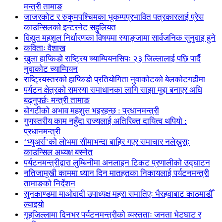
मन्त्री तामाङ
जाजरकोट र रुकुमपश्चिमका भूकम्पप्रभावित पत्रकारलाई प्रेस
काउन्सिलको इन्टरनेट सहुलियत
विद्युत महशुल निर्धारणका विषयमा स्याङ्जामा सार्वजनिक सुनुवाइ हुने
कविताः वैशाख
खुला हाप्किडो राष्ट्रिय च्याम्पियनसिपः २३ जिल्लालाई पछि पार्दै
नुवाकोट च्याम्पियन
राष्ट्रियस्तरको हाप्किडो प्रतियोगिता नुवाकोटको बेलकोटगढीमा
पर्यटन क्षेत्रको समस्या समाधानका लागि साझा मुद्दा बनाएर अघि
बढ्नुपर्छः मन्त्री तामाङ
बोगटीको अभाव महशुस भइरहन्छ : प्रधानमन्त्री
गुणस्तरीय काम नहुँदा राज्यलाई अतिरिक्त दायित्व थपियो :
प्रधानमन्त्री
‘भ्युअर्स’को लोभमा सीमाभन्दा बाहिर गएर समाचार नलेख्नुस्ः
काउन्सिल अध्यक्ष बस्नेत
पर्यटनमन्त्रीद्वारा लुम्बिनीमा अनलाइन टिकट प्रणालीको उद्घाटन
नतिजामूखी काममा ध्यान दिन मातहतका निकायलाई पर्यटनमन्त्री
तामाङको निर्देशन
सुनकाण्डमा मा‌ओवादी उपाध्यक्ष महरा समातिएः भैरहवाबाट काठमाडौँ
ल्याइयो
गृहजिल्लामा दिनभर पर्यटनमन्त्रीको व्यस्तताः जनता भेटघाट र