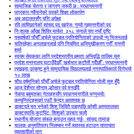
सामाजिक चेतना र जागरण जरूरी छ : प्रधानमन्त्री
पत्रकार न्यौपानेको घरको शिक्षा लोकार्पण
अब अदालतसँग यत्ति अपेक्षा
रवि लामिछानेको सांसद पद खारेजः गुम्यो गृहमन्त्रीको पद
निःशुल्क आँखा शिविर मार्फत ३५८ जनाले पाए नयाँ दृष्टि
यसवर्षको पाँचौँ अर्चले फुटबल प्रतियोगिताको उपाधी न्यु भिजनलाई
चलिरहेका अनलाइनलाई पनि नियमित अभिमुखीकरण गरौँः मन्त्री
शर्मा
स्वयम् सेवकका लागि प्रदेशस्तरीय क्षमता अभिवृद्धि तालिम सुरु
प्रदेश मन्त्रालय घटाउँदैछौँ, खर्चभार कटौती गर्दैछौँ : प्रधानमन्त्री
एसइइमा उत्कृष्ट हुने सामुदायिक विद्यालयलाई नगरपालिकाले दिनेभयो
१० लाख
चौध वर्षमुनिको पाँचौँ अर्चले फुटबल प्रतियोगिता भोली सुरु हुँदै
आज देशैभर सोनाम ल्होसार पर्व मनाइँदै
नेकपा बहुमतका नेताहरुसँग प्रधानमन्त्रीले भन्नुभयोः
कम्युनिस्टहरूको एउटै केन्द्र आवश्यक छ
डाक्टरले मृत भनेको शिशु जिवितै पाइएपछि कोशी अस्पतालका
डाक्टरमाथि कुटपिटः शिशुको उपचार चल्दै
स्थानीय योजना सफल बनाउन पहल गर्छुः सांसद तामाङ
चालक अनुमतिपत्र निलम्बन गर्ने व्यवस्था हटाउन यातायात
व्यवसायीको माग