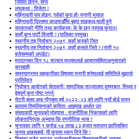
जिवित छैनन्: सेना
लघुकथा : विजेता !
महिनावारी पाप होइन, गर्वको कुरा होः मन्त्री भुसाल
महिनावारी दिवसमा काठमाडौँमा बृहत साइकल र्‍याली हुने
सरकारको नीति तथा कार्यक्रमः के के छन् प्रमुख कुरा￼
कहाँ कुन पार्टी विजयी ? (पालिका प्रमुख)
स्थानीय तह निर्वाचन २०७९, कहाँ कस्को जित
स्थानीय तह निर्वाचन २०७९, कहाँ कसले जिते ? (राती १०
बजेसम्मको अपडेट)
मतदानका दिन १८ सञ्चार माध्यमलाई आचारसंहिताअनुसारको
कारबाही
समस्याग्रस्त सहकारीका विषयमा मन्त्री श्रेष्ठलाई समितिले बुझायो
प्रतिवेदन
निर्वाचन आयोगको चेतावनीः सामाजिक सञ्जालमा दुष्प्रचार, मिथ्या र
द्वेषपूर्ण कुरा पोष्ट नगर्नु
रोटरी क्लव अफ गोंगबुमा वर्ष २०२२–२३ को लागि नयाँ बोर्ड चयन
बलराम तिमल्सिनाको कविताः आइमाइ अर्थात् उप
संसदवादी चुनावको मोहपास : राजनीतिक निकासको लागि
लोकतान्त्रिक अभ्यास कि रणनीतिक भास ?
चुनावका लागि १ करोड ५४ लाख ८३ हजार मतपत्र छापिसकिए
चुनाव आइसक्यो, यी कुरामा ध्यान दिने कि !
शिक्षामा बजेट बढाउन अर्थमन्त्रीसमक्ष शिक्षामन्त्रीको आग्रह