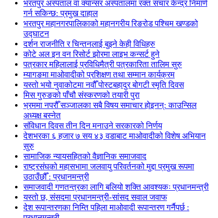
भरतपुर अस्पताल वा क्यान्सर अस्पतालमा रक्त संचार केन्द्र निमार्ण
गर्न सकिन्छ: प्रमुख दाहाल
भरतपुर महानगरपालिकाको महानगरीय रिङरोड पश्चिम खण्डको
उद्घाटन
दर्शन राजनीति र चिन्तनलाई बुझ्ने केही विधिहरु
कोटे अल इन वन रिसोर्ट झोरमा लाइभ कन्सर्ट हुने
पत्रकार महिलालाई प्रविधिमैत्री पत्रकारिता तालिम सुरु
म्यागङमा माओवादीको प्रशिक्षण तथा सम्मान कार्यक्रम
यस्तो भयो नुवाकोटमा नवौँ पोस्टबहादुर बोगटी स्मृति दिवस
मिस गुरुङको पाँचौ संस्करणको तयारी पुरा
भ्रममा नपरौँ सञ्जालका सबै विषय समाचार होइनन्: काउन्सिल
अध्यक्ष बस्नेत
संविधान दिवस तीन दिन मनाउने सरकारको निर्णय
देशभरका ६ हजार ७ सय ४३ वडाबाट माओवादीको विशेष अभियान
सुरु
सामाजिक न्यायसहितको वैज्ञानिक समाजवाद
राष्ट्रसंघको महासभामा जलवायु परिवर्तनको मुद्दा प्रमुख रूपमा
उठाउँछौँ : प्रधानमन्त्री
समाजवादी गणतन्त्रका लागि बलियो शक्ति आवश्यकः प्रधानमन्त्री
यस्तो छ, संसदमा प्रधानमन्त्री-सांसद सवाल जवाफ
देश रूपान्तरणका निम्ति पहिला माओवादी रूपान्तरण गर्नैपर्छ :
प्रधानमन्त्री