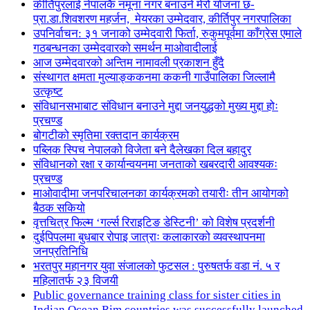
कीर्तिपुरलाई नेपालकै नमूना नगर बनाउने मेरो योजना छ-
प्रा.डा.शिवशरण महर्जन, मेयरका उम्मेदवार, कीर्तिपुर नगरपालिका
उपनिर्वाचन: ३१ जनाको उम्मेदवारी फिर्ता, रुकुमपूर्वमा काँग्रेस एमाले
गठबन्धनका उम्मेदवारको समर्थन माओवादीलाई
आज उम्मेदवारको अन्तिम नामावली प्रकाशन हुँदै
संस्थागत क्षमता मुल्याङ्ककनमा ककनी गाउँपालिका जिल्लामै
उत्कृष्ट
संविधानसभाबाट संविधान बनाउने मुद्दा जनयुद्धको मुख्य मुद्दा होः
प्रचण्ड
बोगटीको स्मृतिमा रक्तदान कार्यक्रम
पब्लिक स्पिच नेपालको विजेता बने दैलेखका दिल बहादुर
संविधानको रक्षा र कार्यान्वयनमा जनताको खबरदारी आवश्यकः
प्रचण्ड
माओवादीमा जनपरिचालनका कार्यक्रमको तयारीः तीन आयोगको
बैठक सकियो
वृत्तचित्र फिल्म ‘गर्ल्स रिराइटिङ डेस्टिनी’ को विशेष प्रदर्शनी
दुईपिपलमा बुधबार रोपाइ जात्राः कलाकारको व्यवस्थापनमा
जनप्रतिनिधि
भरतपुर महानगर युवा संजालको फुटसल : पुरुषतर्फ वडा नं. ५ र
महिलातर्फ २३ विजयी
Public governance training class for sister cities in
Indian Ocean Rim countries was successfully launched