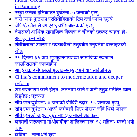
in Kunming
रसुवा उडेको हेलिकप्टर दुर्घटनाः ५ जनाको मृत्यु
दारी ग्याङ फुटसल प्रतियोगिताको टिम दर्ता फारम खुल्यो
चेपिण्डे खोलाले बगाएर ६ वर्षीय बालकको मृत्यु
नेपालको आर्थिक सामाजिक विकास नै चीनको उत्कट चाहना होः
राजदूत छन सोङ
संघीयताका अवसर र उपलब्धीको सदुपयोग गर्नुपर्नेमा वक्ताहरुको
जोड
१५ दिनमा ३१ वटा युट्युबलगायतका सामाजिक सञ्जाल
काउन्सिलको कारबाहीमा
साहित्यकार नेपालको मुक्तकसंग्रह ‘मनीषा’ सार्वजनिक
China’s commitment to modernization and deeper
reform
अब सरकारमा जाने होइन, जनतामा जाने र पार्टी सुदृढ गर्नेतिर ध्यान
दिइनेछ : प्रचण्ड
सौर्य एयर दुर्घटनाः ४ जनाको जीवितै उद्दार, १५ जनाको मृत्यु
सौर्य एयर दुर्घटनाः आफ्नै कर्मचारी लिएर पोखरा जाँदै थियो जहाज
सौर्य एयरको जहाज दुर्घटनाः २ जनाको शब फेला
बागमती सरकारमा माओवादीका शालिकरामका १८ महिनाः यस्तो भयो
काम
कविता – नानाथरी कुरा