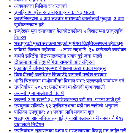
आवश्यकता मिडिया साक्षरताको
३ महिनामा प्रेस स्वतन्त्रता हननका १३ घटना
काउन्सिलद्वारा ४ वटा सञ्चार माध्यमको कालोसूची फुकुवा, ३ वटा
सूचीकरणबाट हटे
इन्द्रेश्वर युवा समाजद्वारा बेलकोटगढीका ५ विद्यालयमा छात्रवृत्ति
वितरण
भरतपुरको मुख्य सडकमा भएको भूमिगत विद्युतिकरणको ब्रेकथ्रु
सकियो चितवन महोत्सव : ५ लाख सहभागि, ३० करोडको कारोबार
बाघले झम्टिँदा मोटरसाइकलमा सवार दुई जना घाइते
टोखामा कर्जा सदुपयोगिता सम्बन्धी अन्तरक्रिया
एकाबिहानै चीनमा भुकम्पः नेपालमा कडा धक्का महसुस
बिद्यार्थीलाई चलचित्र सिकाउँदै बागमती प्रदेश सरकार
भोलि चितवनमा माओवादीको विशाल सभा: प्रचण्डले सम्बोधन गर्ने
उपनिर्वाचन २०८१: एमालेभन्दा माओवादी प्रभावशाली
ककनी २ मा माओवादी विजयी
ककनी २ मा खस्यो ६८ प्रतिशतभन्दा बढी मत: गणना आजै हुने
उपचुनाव सकियो: ६२ प्रतिशतभन्दा बढी मत खसेको अनुमान
पालिका उपचुनाव: ४१ पदका लागि मतदान शुरु
भरतपुुरमा सार्वजनिक सुनुवाई, गुनासो नआउने गरी काम गर्न मेयर
दाहालको निर्देशन
उपनिर्वाचन सुशासनका पक्षमा र भ्रष्टाचारका विरुद्ध मत जाहेर गर्ने