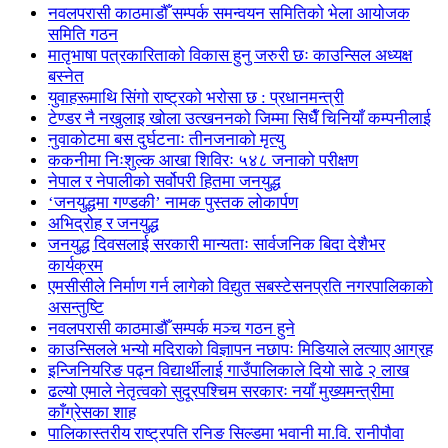
नवलपरासी काठमाडौँ सम्पर्क समन्वयन समितिको भेला आयोजक
समिति गठन
मातृभाषा पत्रकारिताको विकास हुनु जरुरी छः काउन्सिल अध्यक्ष
बस्नेत
युवाहरूमाथि सिंगो राष्ट्रको भरोसा छ : प्रधानमन्त्री
टेण्डर नै नखुलाइ खोला उत्खननको जिम्मा सिधैँ चिनियाँ कम्पनीलाई
नुवाकोटमा बस दुर्घटनाः तीनजनाको मृत्यु
ककनीमा निःशुल्क आखा शिविरः ५४८ जनाको परीक्षण
नेपाल र नेपालीको सर्वोपरी हितमा जनयुद्ध
‘जनयुद्धमा गण्डकी’ नामक पुस्तक लोकार्पण
अभिद्रोह र जनयुद्ध
जनयुद्ध दिवसलाई सरकारी मान्यताः सार्वजनिक बिदा देशैभर
कार्यक्रम
एमसीसीले निर्माण गर्न लागेको विद्युत सबस्टेसनप्रति नगरपालिकाको
असन्तुष्टि
नवलपरासी काठमाडौँ सम्पर्क मञ्च गठन हुने
काउन्सिलले भन्यो मदिराको विज्ञापन नछापः मिडियाले लत्याए आग्रह
इन्जिनियरिङ पढ्न विद्यार्थीलाई गाउँपालिकाले दियो साढे २ लाख
ढल्यो एमाले नेतृत्वको सुदूरपश्चिम सरकारः नयाँ मुख्यमन्त्रीमा
काँग्रेसका शाह
पालिकास्तरीय राष्ट्रपति रनिङ सिल्डमा भवानी मा.वि. रानीपौवा