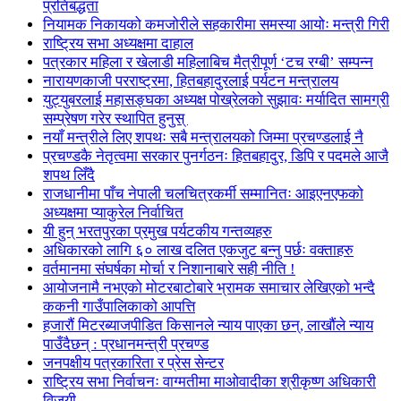
प्रतिबद्धता
नियामक निकायको कमजोरीले सहकारीमा समस्या आयोः मन्त्री गिरी
राष्ट्रिय सभा अध्यक्षमा दाहाल
पत्रकार महिला र खेलाडी महिलाबिच मैत्रीपूर्ण ‘टच रग्बी’ सम्पन्न
नारायणकाजी परराष्ट्रमा, हितबहादुरलाई पर्यटन मन्त्रालय
युट्युबरलाई महासङ्घका अध्यक्ष पोख्रेलको सुझावः मर्यादित सामग्री
सम्प्रेषण गरेर स्थापित हुनुस्
नयाँ मन्त्रीले लिए शपथः सबै मन्त्रालयको जिम्मा प्रचण्डलाई नै
प्रचण्डकै नेतृत्वमा सरकार पुनर्गठनः हितबहादुर, डिपि र पदमले आजै
शपथ लिँदै
राजधानीमा पाँच नेपाली चलचित्रकर्मी सम्मानितः आइएनएफको
अध्यक्षमा प्याकुरेल निर्वाचित
यी हुन् भरतपुरका प्रमुख पर्यटकीय गन्तव्यहरु
अधिकारको लागि ६० लाख दलित एकजुट बन्नु पर्छः वक्ताहरु
वर्तमानमा संघर्षका मोर्चा र निशानाबारे सही नीति !
आयोजनामै नभएको मोटरबाटोबारे भ्रामक समाचार लेखिएको भन्दै
ककनी गाउँपालिकाको आपत्ति
हजारौं मिटरब्याजपीडित किसानले न्याय पाएका छन्, लाखौंले न्याय
पाउँदैछन् : प्रधानमन्त्री प्रचण्ड
जनपक्षीय पत्रकारिता र प्रेस सेन्टर
राष्ट्रिय सभा निर्वाचनः वाग्मतीमा माओवादीका श्रीकृष्ण अधिकारी
विजयी