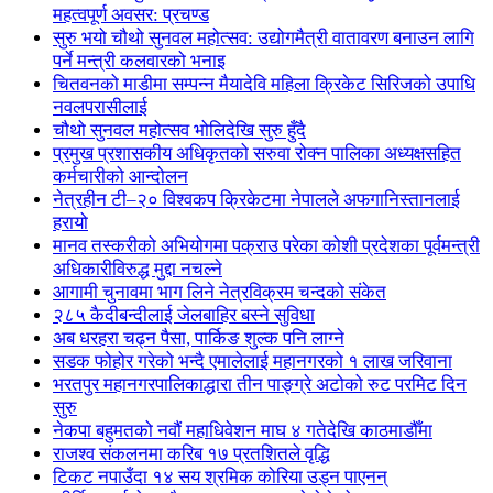
महत्वपूर्ण अवसर: प्रचण्ड
सुरु भयो चौथो सुनवल महोत्सव: उद्योगमैत्री वातावरण बनाउन लागि
पर्ने मन्त्री कलवारको भनाइ
चितवनको माडीमा सम्पन्न मैयादेवि महिला क्रिकेट सिरिजको उपाधि
नवलपरासीलाई
चौथो सुनवल महोत्सव भोलिदेखि सुरु हुँदै
प्रमुख प्रशासकीय अधिकृतको सरुवा रोक्न पालिका अध्यक्षसहित
कर्मचारीको आन्दोलन
नेत्रहीन टी–२० विश्वकप क्रिकेटमा नेपालले अफगानिस्तानलाई
हरायो
मानव तस्करीको अभियोगमा पक्राउ परेका कोशी प्रदेशका पूर्वमन्त्री
अधिकारीविरुद्ध मुद्दा नचल्ने
आगामी चुनावमा भाग लिने नेत्रविक्रम चन्दको संकेत
२८५ कैदीबन्दीलाई जेलबाहिर बस्ने सुविधा
अब धरहरा चढ्न पैसा, पार्किङ शुल्क पनि लाग्ने
सडक फोहोर गरेको भन्दै एमालेलाई महानगरको १ लाख जरिवाना
भरतपुर महानगरपालिकाद्धारा तीन पाङ्ग्रे अटोको रुट परमिट दिन
सुरु
नेकपा बहुमतको नवौं महाधिवेशन माघ ४ गतेदेखि काठमाडौँमा
राजश्व संकलनमा करिब १७ प्रतशितले वृद्धि
टिकट नपाउँदा १४ सय श्रमिक कोरिया उड्न पाएनन्