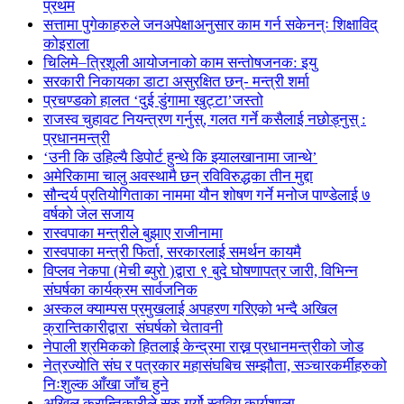
प्रथम
सत्तामा पुगेकाहरुले जनअपेक्षाअनुसार काम गर्न सकेनन्ः शिक्षाविद्
कोइराला
चिलिमे–त्रिशूली आयोजनाको काम सन्तोषजनक: इयु
सरकारी निकायका डाटा असुरक्षित छन्- मन्त्री शर्मा
प्रचण्डको हालत ‘दुई डुंगामा खुट्टा’जस्तो
राजस्व चुहावट नियन्त्रण गर्नुस्, गलत गर्ने कसैलाई नछोड्नुस् :
प्रधानमन्त्री
‘उनी कि उहिल्यै डिपोर्ट हुन्थे कि झ्यालखानामा जान्थे’
अमेरिकामा चालु अवस्थामै छन् रविविरुद्धका तीन मुद्दा
सौन्दर्य प्रतियोगिताका नाममा यौन शोषण गर्ने मनोज पाण्डेलाई ७
वर्षको जेल सजाय
रास्वपाका मन्त्रीले बुझाए राजीनामा
रास्वपाका मन्त्री फिर्ता, सरकारलाई समर्थन कायमै
विप्लव नेकपा (मेची ब्युरो )द्वारा ९ बुदे घोषणापत्र जारी, विभिन्न
संघर्षका कार्यक्रम सार्वजनिक
अस्कल क्याम्पस प्रमुखलाई अपहरण गरिएको भन्दै अखिल
क्रान्तिकारीद्वारा संघर्षको चेतावनी
नेपाली श्रमिकको हितलाई केन्द्रमा राख्न प्रधानमन्त्रीको जोड
नेत्रज्योति संघ र पत्रकार महासंघबिच सम्झौता, सञ्चारकर्मीहरुको
निःशुल्क आँखा जाँच हुने
अखिल क्रान्तिकारीले सुरु गर्यो स्ववियु कार्यशाला