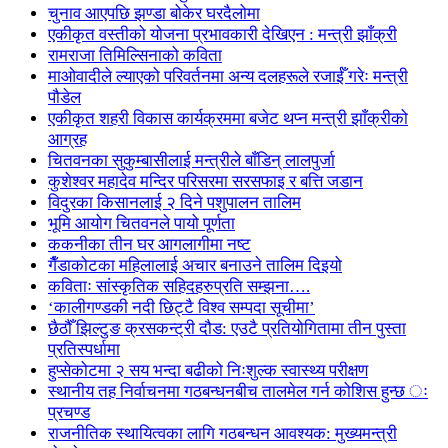
चुनाव आएपछि झण्डा बोकेर घरदैलोमा
एकीकृत वस्तीको योजना प्रभावकारी देखिएन : मन्त्री झाँक्री
रामराजा तिमिल्सिनाको कविता
माओवादीले ल्याएको परिवर्तनमा अन्य दलहरूले रजाईँ गरेः मन्त्री
पौडेल
एकीकृत शहरी विकास कार्यक्रममा बजेट थप्न मन्त्री झाँक्रीको
आग्रह
चितवनका सुकुम्बासीलाई मन्त्रीले बाँडिन् लालपुर्जा
कुशेश्वर महादेव मन्दिर परिसरमा सरसफाइ र बत्ति जडान
विदुरका किसानलाई २ दिने पशुपालन तालिम
भूमि आयोग चितवनले पायो पूर्णता
ककनीका तीन घर आगलागीमा नष्ट
गैँडाकोटका महिलालाई अचार बनाउने तालिम दिइयो
कविताः सांस्कृतिक सहिदहरुप्रति सम्झना….
‘कालीगण्डकी नदी छिट्टै विश्व सम्पदा सूचीमा’
छैठौँ झिल्टुङ क्रसकन्ट्री दौड: एउटै प्रतियोगितामा तीन पुस्ता
प्रतिस्पर्धामा
हुप्सेकोटमा २ सय भन्दा बढीको निःशुल्क स्वास्थ्य परीक्षण
स्थानीय तह निर्वाचनमा गठबन्धनबीच तालमेल गर्न कोशिस हुन्छ ः
प्रचण्ड
राजनीतिक स्थायित्वका लागि गठबन्धन आवश्यक: मुख्यमन्त्री