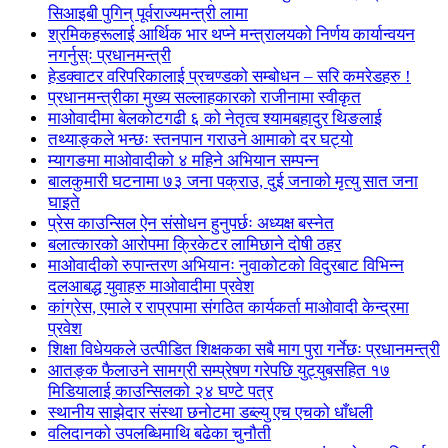
सिआइबी पुगिन् पूर्वराज्यमन्त्री लामा
श्रमिकहरूलाई आर्थिक भार थप्ने मन्त्रालयको निर्णय कार्यान्वयन
नगर्नुस्ः प्रधानमन्त्री
हेडक्वाटर वरिपरिकालाई प्रचण्डको सम्बोधन – सरि कमरेडहरु !
प्रधानमन्त्रीका मुख्य सल्लाहकारको राजीनामा स्वीकृत
माओवादीमा बेलकोटगढी ६ को नेतृत्व श्यामबहादुर थिङलाई
तथ्याङ्कले भन्छः स्तनपान गराउने आमाको दर घट्यो
म्यागङमा माओवादीको ४ महिने अभियान सम्पन्न
बालकुमारी घटनामा ७३ जना पक्राउ, दुई जनाको मृत्यु सात जना
घाइते
प्रेस काउन्सिल ऐन संसोधन हुनुपर्छः अध्यक्ष बस्नेत
बलात्कारको आरोपमा क्रिकेटर लामिछाने दोषी ठहर
माओवादीको रुपान्तरण अभियानः नुवाकोटको विदुरबाट विभिन्न
दलआबद्ध युवाहरु माओवादीमा प्रवेश
कांग्रेस, एमाले र राप्रपामा संगठित कार्यकर्ता माओवादी केन्द्रमा
प्रवेश
शिक्षा विधेयकले उत्पीडित शिक्षकका सबै माग पुरा गर्नेछः प्रधानमन्त्री
आतङ्क फैलाउने सामग्री सम्प्रेषण गरेपछि युट्युबसहित १७
मिडियालाई काउन्सिलको २४ घण्टे पत्र
स्थानीय साझेदार संस्था छनोटमा डब्ल्यु एच एचको धाँधली
वलिदानको उपलब्धिमाथि बढेका चुनौती