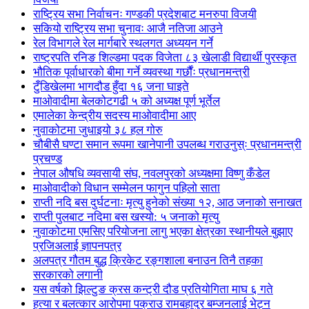
राष्ट्रिय सभा निर्वाचनः गण्डकी प्रदेशबाट मनरुपा विजयी
सकियो राष्ट्रिय सभा चुनावः आजै नतिजा आउने
रेल विभागले रेल मार्गबारे स्थलगत अध्ययन गर्ने
राष्ट्रपति रनिङ शिल्डमा पदक विजेता ८३ खेलाडी विद्यार्थी पुरस्कृत
भौतिक पूर्वाधारको बीमा गर्ने व्यवस्था गर्छौंः प्रधानमन्त्री
टुँडिखेलमा भागदौड हुँदा १६ जना घाइते
माओवादीमा बेलकोटगढी ५ को अध्यक्ष पूर्ण भूर्तेल
एमालेका केन्द्रीय सदस्य माओ‌वादीमा आए
नुवाकोटमा जुधाइयो ३८ हल गोरु
चौबीसै घण्टा समान रूपमा खानेपानी उपलब्ध गराउनुस्ः प्रधानमन्त्री
प्रचण्ड
नेपाल औषधि व्यवसायी संघ, नवलपुरको अध्यक्षमा विष्णु कँडेल
माओवादीको विधान सम्मेलन फागुन पहिलो साता
राप्ती नदि बस दुर्घटनाः मृत्यु हुनेको संख्या १२, आठ जनाको सनाखत
राप्ती पुलबाट नदिमा बस खस्यो: ५ जनाको मृत्यु
नुवाकोटमा एमसिए परियोजना लागु भएका क्षेत्रका स्थानीयले बुझाए
प्रजिअलाई ज्ञापनपत्र
अलपत्र गौतम बुद्ध क्रिकेट रङ्गशाला बनाउन तिनै तहका
सरकारको लगानी
यस वर्षको झिल्टुङ क्रस कन्ट्री दौड प्रतियोगिता माघ ६ गते
हत्या र बलत्कार आरोपमा पक्राउ रामबहादुर बम्जनलाई भेट्न