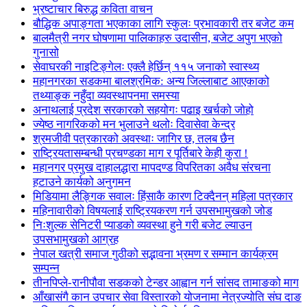
भ्रष्टाचार बिरुद्ध कविता वाचन
बौद्धिक अपाङ्गता भएकाका लागि स्कुलः प्रभावकारी तर बजेट कम
बालमैत्री नगर घोषणामा पालिकाहरु उदासीन, बजेट अपुग भएको
गुनासो
सेवाघरकी नाइटिङ्गेलः एक्लै हेर्छिन् ११५ जनाको स्वास्थ्य
महानगरका सडकमा बालश्रमिक: अन्य जिल्लाबाट आएकाको
तथ्याङ्क नहुँदा व्यवस्थापनमा समस्या
अनाथलाई प्रदेश सरकारको सहयोगः पढाइ खर्चको जोहो
ज्येष्ठ नागरिकको मन भुलाउने थलोः दिवासेवा केन्द्र
श्रमजीवी पत्रकारको अवस्थाः जागिर छ, तलब छैन
राष्ट्रियतासम्बन्धी प्रचण्डका माग र पूर्तिबारे केही कुरा !
महानगर प्रमुख दाहालद्धारा मापदण्ड विपरितका अवैध संरचना
हटाउने कार्यको अनुगमन
मिडियामा लैङ्गिक सवालः हिंसाकै कारण टिक्दैनन् महिला पत्रकार
महिनावारीको विषयलाई राष्ट्रियकरण गर्न उपसभामुखको जोड
निःशुल्क सेनिटरी प्याडको व्यवस्था हुने गरी बजेट ल्याउन
उपसभामुखको आग्रह
नेपाल खत्री समाज गुठीको सद्भावना भ्रमण र सम्मान कार्यक्रम
सम्पन्न
तीनपिप्ले-रानीपौवा सडकको टेन्डर आह्वान गर्न सांसद तामाङको माग
आँखासंगै कान उपचार सेवा विस्तारको योजनामा नेत्रज्योति संघ दाङ