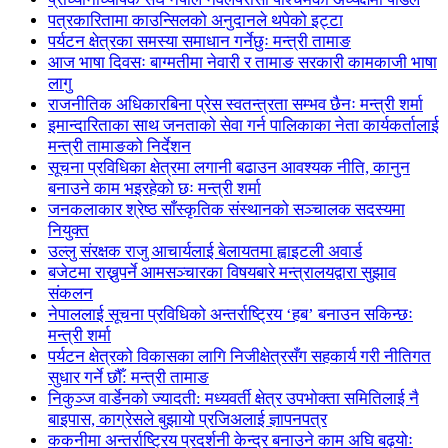
पत्रकारितामा काउन्सिलको अनुदानले थपेको इट्टा
पर्यटन क्षेत्रका समस्या समाधान गर्नेछुः मन्त्री तामाङ
आज भाषा दिवसः बाग्मतीमा नेवारी र तामाङ सरकारी कामकाजी भाषा
लागु
राजनीतिक अधिकारबिना प्रेस स्वतन्त्रता सम्भव छैनः मन्त्री शर्मा
इमान्दारिताका साथ जनताकाे सेवा गर्न पालिकाका नेता कार्यकर्तालाई
मन्त्री तामाङको निर्देशन
सूचना प्रविधिका क्षेत्रमा लगानी बढाउन आवश्यक नीति, कानुन
बनाउने काम भइरहेको छः मन्त्री शर्मा
जनकलाकार श्रेष्ठ साँस्कृतिक संस्थानको सञ्चालक सदस्यमा
नियुक्त
उल्लु संरक्षक राजु आचार्यलाई बेलायतमा ह्वाइटली अवार्ड
बजेटमा राख्नुपर्ने आमसञ्चारका विषयबारे मन्त्रालयद्वारा सुझाव
संकलन
नेपाललाई सूचना प्रविधिको अन्तर्राष्ट्रिय ‘हब’ बनाउन सकिन्छः
मन्त्री शर्मा
पर्यटन क्षेत्रको विकासका लागि निजीक्षेत्रसँग सहकार्य गरी नीतिगत
सुधार गर्ने छौँ: मन्त्री तामाङ
निकुञ्ज वार्डेनको ज्यादती: मध्यवर्ती क्षेत्र उपभोक्ता समितिलाई नै
बाइपास, काग्रेसले बुझायो प्रजिअलाई ज्ञापनपत्र
ककनीमा अन्तर्राष्ट्रिय प्रदर्शनी केन्द्र बनाउने काम अघि बढ्योः