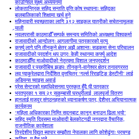
काउन्सिल सुक्ष्म अध्ययनमा
लोकतान्त्रिक सहिद सन्तति वृत्ति कोष स्थापनाः सहिदका
बालबालिकाको शिक्षामा खर्च हुने
महिनावारी स्वच्छताका लागि ३९२ साइकल यात्रीको सचेतनामूलक
र्‍याली
नवलपरासी काठमाडौँ सम्पर्क समन्वय समितिको अध्यक्षमा विश्वकर्मा
राजावादीको आन्दोलनः आगलागीमा पत्रकारको मृत्यु
कर्फ्यु लागे पनि तीनकुने क्षेत्र अझै अशान्तः सडकमा सेना परिचालन
राजावादीको प्रदर्शन थप उग्रः केही स्थानमा कर्फ्यु आदेश
काठमाडौँमा माओवादीको नेतृत्वमा विशाल जनप्रदर्शन
राजावादी र प्रहरीबिच झडपः तीनकुने-वानेश्वर क्षेत्र तनावग्रस्त
लव प्याकुरेलद्वारा निर्देशित वृत्तचित्र ‘गर्ल्स रिराइटिङ डेस्टीनी’ लाई
अडियन्स च्वाइस अवार्ड
प्रेस सेन्टरको महाधिवेसनमा पुरस्कृत हुँदै यी पत्रकार
भरतपुरका १ सय २९ सुकुम्बासी घरधुरीलाई लालपूर्जा वितरण
हानलाई मजदुर संगठनहरुको ध्यानाकर्षण पत्र, देशैभर अभियानात्मक
कार्यक्रम
‘महिला अधिकारका निम्ति सदनबाट कानून बनाउन ढिला भयो’
सहिद स्मृति दिवसमा माओवादी बेलकोटगढी नगरद्वारा वैचारिक,
राजनीतिक कार्यशाला
त्रिदेशीय विद्युत ब्यापार सम्झौता नेपालका लागि कोशेढुंगाः प्रचण्ड
कविता- म हैन भने