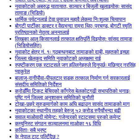
नुवाकोटको अबरुद्ध यातायात, सञ्चार र बिजुली खुलाइयोस्ः सासंद
तामाङ (भिडियो)
धार्मिक पर्यटनलाई टेवा पुर्‍याउन महावै लेकमा निःशुल्क चियापान
बोगटी पार्टीका डाक्टर र वैद्यभन्दा राम्रा थिएः प्रचण्ड, बोगटी स्मृति
प्रतिष्ठानको नेतृत्व अनन्तलाई
लिखुका आलु किसानलाई तत्काल क्षतिपूर्ति दिइयोस्: सांसद तामाङ
(भिडियोसहित)
नुवाकोट क्षेत्र नं. १ः गठबन्धनबाट तामाङको दाबी, महतको इच्छा
जिल्ला खेलकुद समिति नुवाकोटको अध्यक्षमा राई
स्पष्टीकरण एक स्टाटसले जग हल्लिनेहरुले दिनुपर्छः मछिन्द्र नरसिंह
प्याकुरेल
बालाजु-रानीपौवा-पीपलटार सडक तत्काल निर्माण गर्न सरकारलाई
संसदीय समितिको निर्देशन
करोडौँमा टिकट बेचिएको काँग्रेस बेलकोटगढी सभापतिको भनाइः
पुष्टि गर्न जिल्ला अनुशासन समितिको चुनौती
टोखा-छहरे सुरुङमार्गको काम अघि बढाउन सासंद तामाङको माग
नुवाकोटका स्थानीय तहको बेरुजु ५२ करोड रुपैयाँभन्दा बढी
सवाल माओवादी मोमेन्ट: गजेन्द्रको स्टाटसमा पुरुको कमेन्ट
कम्युनिस्ट संगठन सञ्चालनमा माओका १६ विधि
कविताः सबै भ्रष्ट
के नेपाल टाट पल्टिँदैछ ?