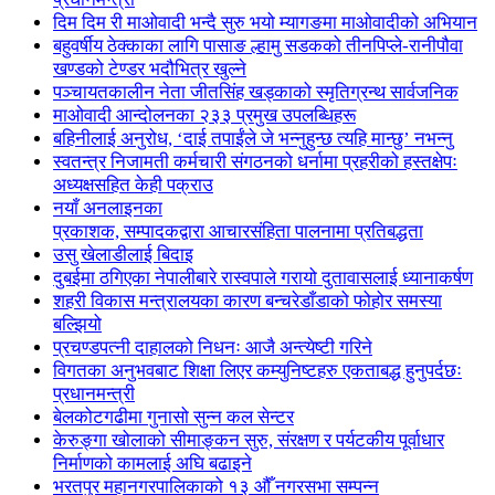
दिम दिम री माओवादी भन्दै सुरु भयो म्यागङमा माओवादीको अभियान
बहुवर्षीय ठेक्काका लागि पासाङ ल्हामु सडकको तीनपिप्ले-रानीपौवा
खण्डको टेण्डर भदौभित्र खुल्ने
पञ्चायतकालीन नेता जीतसिंह खड्काको स्मृतिग्रन्थ सार्वजनिक
माओवादी आन्दोलनका २३३ प्रमुख उपलब्धिहरू
बहिनीलाई अनुरोध, ‘दाई तपाईंले जे भन्नुहुन्छ त्यहि मान्छु’ नभन्नु
स्वतन्त्र निजामती कर्मचारी संगठनको धर्नामा प्रहरीको हस्तक्षेपः
अध्यक्षसहित केही पक्राउ
नयाँ अनलाइनका
प्रकाशक, सम्पादकद्वारा आचारसंहिता पालनामा प्रतिबद्धता
उसु खेलाडीलाई बिदाइ
दुबईमा ठगिएका नेपालीबारे रास्वपाले गरायो दुतावासलाई ध्यानाकर्षण
शहरी विकास मन्त्रालयका कारण बन्चरेडाँडाको फोहोर समस्या
बल्झियो
प्रचण्डपत्नी दाहालको निधनः आजै अन्त्येष्टी गरिने
विगतका अनुभवबाट शिक्षा लिएर कम्युनिष्टहरु एकताबद्ध हुनुपर्दछः
प्रधानमन्त्री
बेलकोटगढीमा गुनासो सुन्न कल सेन्टर
केरुङ्गा खोलाको सीमाङ्कन सुरु, संरक्षण र पर्यटकीय पूर्वाधार
निर्माणको कामलाई अघि बढाइने
भरतपुर महानगरपालिकाको १३ औँ नगरसभा सम्पन्न