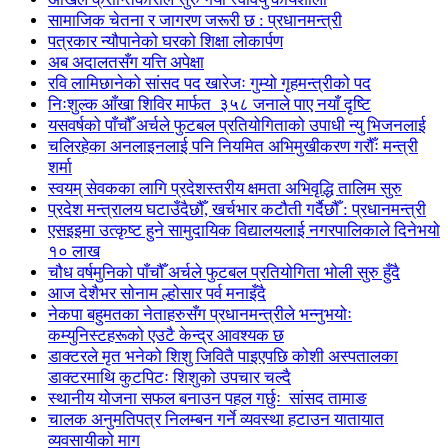
सामाजिक चेतना र जागरण जरूरी छ : प्रधानमन्त्री
पत्रकार न्यौपानेको घरको शिक्षा लोकार्पण
अब अदालतसँग यत्ति अपेक्षा
रवि लामिछानेको सांसद पद खारेजः गुम्यो गृहमन्त्रीको पद
निःशुल्क आँखा शिविर मार्फत ३५८ जनाले पाए नयाँ दृष्टि
यसवर्षको पाँचौँ अर्चले फुटबल प्रतियोगिताको उपाधी न्यु भिजनलाई
चलिरहेका अनलाइनलाई पनि नियमित अभिमुखीकरण गरौँः मन्त्री
शर्मा
स्वयम् सेवकका लागि प्रदेशस्तरीय क्षमता अभिवृद्धि तालिम सुरु
प्रदेश मन्त्रालय घटाउँदैछौँ, खर्चभार कटौती गर्दैछौँ : प्रधानमन्त्री
एसइइमा उत्कृष्ट हुने सामुदायिक विद्यालयलाई नगरपालिकाले दिनेभयो
१० लाख
चौध वर्षमुनिको पाँचौँ अर्चले फुटबल प्रतियोगिता भोली सुरु हुँदै
आज देशैभर सोनाम ल्होसार पर्व मनाइँदै
नेकपा बहुमतका नेताहरुसँग प्रधानमन्त्रीले भन्नुभयोः
कम्युनिस्टहरूको एउटै केन्द्र आवश्यक छ
डाक्टरले मृत भनेको शिशु जिवितै पाइएपछि कोशी अस्पतालका
डाक्टरमाथि कुटपिटः शिशुको उपचार चल्दै
स्थानीय योजना सफल बनाउन पहल गर्छुः सांसद तामाङ
चालक अनुमतिपत्र निलम्बन गर्ने व्यवस्था हटाउन यातायात
व्यवसायीको माग