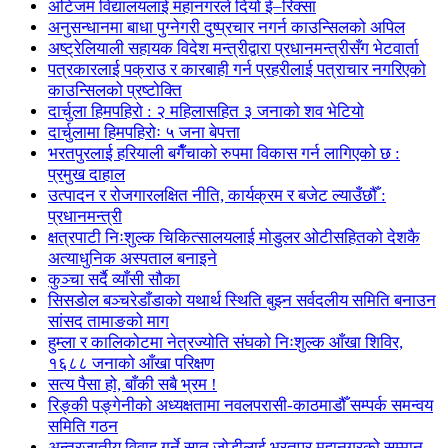
अटिजम विद्यालयलाई महानगरले दियो ई–रिक्सा
अनुसन्धानमा बाधा पुग्नेगरी दुष्प्रचार नगर्न काउन्सिलको अपिल
अष्ट्रेलियाली सहायक विदेश मन्त्रीद्वारा प्रधानमन्त्रीसँग भेटवार्ता
पत्रकारलाई पक्राउ र कारबाही गर्न प्रहरीलाई पत्राचार नगरिएको
काउन्सिलको प्रष्टोक्ति
दार्चुला हिमपहिरो : २ महिलासहित ३ जनाको शव भेटियो
दार्चुलामा हिमपहिरोः ५ जना बेपत्ता
भरतपुरलाई हरियाली बगैँचाको रुपमा विकास गर्न लागिएको छ :
प्रमुख दाहाल
उत्पादन र रोजगारलक्षित नीति, कार्यक्रम र बजेट ल्याउँछौँ :
प्रधानमन्त्री
क्षत्रपाटी निःशुल्क चिकित्सालयलाई मोडुलर ओटीसहितको देशकै
अत्याधुनिक अस्पताल बनाइने
कुञ्चा सर्दै व्याँसी सौका
सिसडोल बञ्चरेडाँडाको यथार्थ स्थिति बुझ्न सर्वदलीय समिति बनाउन
सांसद तामाङको माग
हुम्ला र कालिकोटमा नेत्रज्योति संघको निःशुल्क आँखा शिविर,
१६८८ जनाको आँखा परिक्षण
सत्य पैसा हो, बाँकी सबै भ्रम !
रिङ्की पङ्गेनीको अध्यक्षतामा नवलपरासी-काठमाडौँ सम्पर्क समन्वय
समिति गठन
अन्तरजातीय विवाह गर्ने सात जोडीलाई भरतपुर महानगरको सम्मान