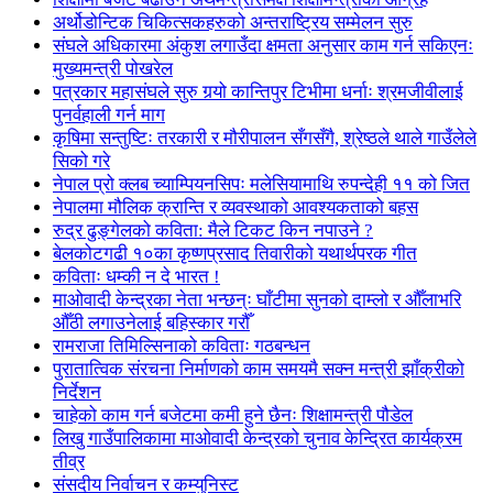
अर्थोडोन्टिक चिकित्सकहरुको अन्तराष्ट्रिय सम्मेलन सुरु
संघले अधिकारमा अंकुश लगाउँदा क्षमता अनुसार काम गर्न सकिएनः
मुख्यमन्त्री पोखरेल
पत्रकार महासंघले सुरु गर्‍यो कान्तिपुर टिभीमा धर्नाः श्रमजीवीलाई
पुनर्वहाली गर्न माग
कृषिमा सन्तुष्टिः तरकारी र मौरीपालन सँगसँगै, श्रेष्ठले थाले गाउँलेले
सिको गरे
नेपाल प्रो क्लब च्याम्पियनसिपः मलेसियामाथि रुपन्देही ११ को जित
नेपालमा मौलिक क्रान्ति र व्यवस्थाको आवश्यकताको बहस
रुद्र ढुङ्गेलको कविता: मैले टिकट किन नपाउने ?
बेलकोटगढी १०का कृष्णप्रसाद तिवारीको यथार्थपरक गीत
कविताः धम्की न दे भारत !
माओवादी केन्द्रका नेता भन्छन्ः घाँटीमा सुनको दाम्लो र औँलाभरि
औँठी लगाउनेलाई बहिस्कार गरौँ
रामराजा तिमिल्सिनाको कविताः गठबन्धन
पुरातात्विक संरचना निर्माणको काम समयमै सक्न मन्त्री झाँक्रीको
निर्देशन
चाहेको काम गर्न बजेटमा कमी हुने छैनः शिक्षामन्त्री पौडेल
लिखु गाउँपालिकामा माओवादी केन्द्रको चुनाव केन्द्रित कार्यक्रम
तीव्र
संसदीय निर्वाचन र कम्युनिस्ट