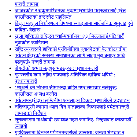
मन्त्री तामाङ
जाजरकोट र रुकुमपश्चिमका भूकम्पप्रभावित पत्रकारलाई प्रेस
काउन्सिलको इन्टरनेट सहुलियत
विद्युत महशुल निर्धारणका विषयमा स्याङ्जामा सार्वजनिक सुनुवाइ हुने
कविताः वैशाख
खुला हाप्किडो राष्ट्रिय च्याम्पियनसिपः २३ जिल्लालाई पछि पार्दै
नुवाकोट च्याम्पियन
राष्ट्रियस्तरको हाप्किडो प्रतियोगिता नुवाकोटको बेलकोटगढीमा
पर्यटन क्षेत्रको समस्या समाधानका लागि साझा मुद्दा बनाएर अघि
बढ्नुपर्छः मन्त्री तामाङ
बोगटीको अभाव महशुस भइरहन्छ : प्रधानमन्त्री
गुणस्तरीय काम नहुँदा राज्यलाई अतिरिक्त दायित्व थपियो :
प्रधानमन्त्री
‘भ्युअर्स’को लोभमा सीमाभन्दा बाहिर गएर समाचार नलेख्नुस्ः
काउन्सिल अध्यक्ष बस्नेत
पर्यटनमन्त्रीद्वारा लुम्बिनीमा अनलाइन टिकट प्रणालीको उद्घाटन
नतिजामूखी काममा ध्यान दिन मातहतका निकायलाई पर्यटनमन्त्री
तामाङको निर्देशन
सुनकाण्डमा मा‌ओवादी उपाध्यक्ष महरा समातिएः भैरहवाबाट काठमाडौँ
ल्याइयो
गृहजिल्लामा दिनभर पर्यटनमन्त्रीको व्यस्तताः जनता भेटघाट र