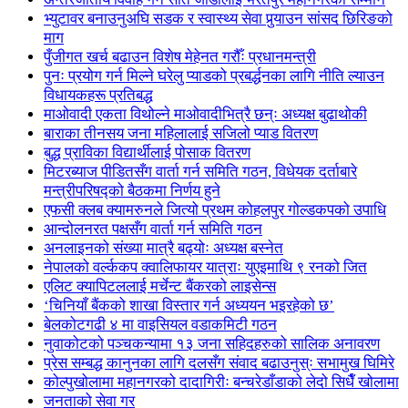
भ्युटावर बनाउनुअघि सडक र स्वास्थ्य सेवा पुर्‍याउन सांसद छिरिङको
माग
पुँजीगत खर्च बढाउन विशेष मेहेनत गरौँः प्रधानमन्त्री
पुनः प्रयोग गर्न मिल्ने घरेलु प्याडको प्रबर्द्धनका लागि नीति ल्याउन
विधायकहरू प्रतिबद्ध
माओवादी एकता विथोल्ने माओवादीभित्रै छन्ः अध्यक्ष बुढाथोकी
बाराका तीनसय जना महिलालाई सजिलो प्याड वितरण
बुद्ध प्राविका विद्यार्थीलाई पोसाक वितरण
मिटरब्याज पीडितसँग वार्ता गर्न समिति गठन, विधेयक दर्ताबारे
मन्त्रीपरिषद्को बैठकमा निर्णय हुने
एफसी क्लब क्यामरुनले जित्यो प्रथम कोहलपुर गोल्डकपको उपाधि
आन्दोलनरत पक्षसँग वार्ता गर्न समिति गठन
अनलाइनको संख्या मात्रै बढ्योः अध्यक्ष बस्नेत
नेपालको वर्ल्ककप क्वालिफायर यात्राः युएइमाथि ९ रनको जित
एलिट क्यापिटललाई मर्चेन्ट बैंकरको लाइसेन्स
‘चिनियाँ बैंकको शाखा विस्तार गर्न अध्ययन भइरहेको छ’
बेलकोटगढी ४ मा वाइसियल वडाकमिटी गठन
नुवाकोटको पञ्चकन्यामा १३ जना सहिदहरुको सालिक अनावरण
प्रेस सम्बद्ध कानुनका लागि दलसँग संवाद बढाउनुस्ः सभामुख घिमिरे
कोल्पुखोलामा महानगरको दादागिरीः बन्चरेडाँडाको लेदो सिधैँ खोलामा
जनताको सेवा गर