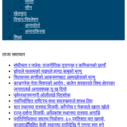
भारत
चीन
खेलकुद
विचार/विश्लेषण
अन्तर्वार्ता
अन्तरक्रिया
शिक्षा
ताजा समाचार
संघीयता र मधेसः राजनीतिक दुराग्रह र कमिसनको छायाँ
छोराले फलामको पाइपले हान्दा बाबुको मृत्यु
चितवनमा हात्तीको आक्रमणबाट आमाछोराको मृत्यु
काङ्ग्रेस नेता मिश्रको आरोप : बालेन सरकारले सिमा क्षेत्रका
जनतालाई अनावश्यक दु:ख दियो
पूर्वप्रधानमन्त्री ओलीलाई पितृशोक
नवनिर्वाचित राष्ट्रिय सभा सदस्यहरुले शपथ लिए
चार स्थानमा रास्वपा विजयीः काँग्रेस र नेकपाले खाता खोले
रञ्जु दर्शना विजयीः अधिकांश स्थानमा रास्वपा अगाडि
प्रतिनिधिसभा सदस्य निर्वाचनः ६० प्रतिशत मत खस्यो,
काठमाडौँसहित केही स्थानमा रातीदेखि नै गणना सुरु हुने