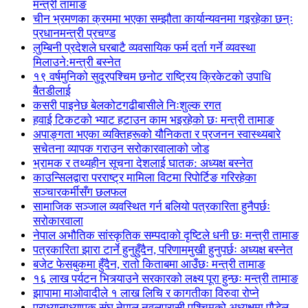
मन्त्री तामाङ
चीन भ्रमणका क्रममा भएका सम्झौता कार्यान्यवनमा गइरहेका छन्ः
प्रधानमन्त्री प्रचण्ड
लुम्बिनी प्रदेशले घरबाटै व्यवसायिक फर्म दर्ता गर्ने व्यवस्था
मिलाउने:मन्त्री बस्नेत
१९ वर्षमुनिको सुदूरपश्चिम छनोट राष्ट्रिय क्रिकेटको उपाधि
बैतडीलाई
कसरी पाइनेछ बेलकोटगढीबासीले निःशुल्क रगत
हवाई टिकटको भ्याट हटाउन काम भइरहेको छः मन्त्री तामाङ
अपाङ्गता भएका व्यक्तिहरूको यौनिकता र प्रजनन स्वास्थ्यबारे
सचेतना व्यापक गराउन सरोकारवालाको जोड
भ्रामक र तथ्यहीन सूचना देशलाई घातक: अध्यक्ष बस्नेत
काउन्सिलद्वारा परराष्ट्र मामिला विटमा रिपोर्टिङ गरिरहेका
सञ्चारकर्मीसँग छलफल
सामाजिक सञ्जाल व्यवस्थित गर्न बलियो पत्रकारिता हुनैपर्छः
सरोकारवाला
नेपाल अभौतिक सांस्कृतिक सम्पदाको दृष्टिले धनी छः मन्त्री तामाङ
पत्रकारिता झारा टार्ने हुनुहुँदैन, परिणाममुखी हुनुपर्छः अध्यक्ष बस्नेत
बजेट फेसबुकमा हुँदैन, रातो किताबमा आउँछः मन्त्री तामाङ
१६ लाख पर्यटन भित्र्याउने सरकारको लक्ष्य पूरा हुन्छः मन्त्री तामाङ
झापामा माओवादीले १ लाख लिचि र कागतीका विरुवा रोप्ने
प्राध्यानाध्यापक संघ नेपाल नवलपरासी पश्चिमको अध्यक्षमा पौडेल