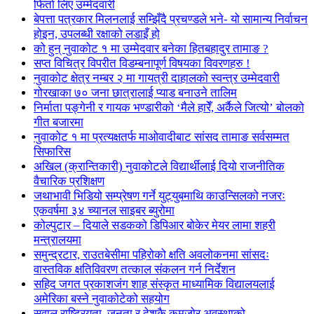
फिर्ता लिए उम्मेदवारी
बेपत्ता पत्रकार मिलनलाई सम्झिँदै प्रचण्डले भने- यो सामान्य निर्वाचन
होइन, उपलब्धी रक्षाको लडाइँ हो
को हुन् नुवाकोट १ मा उम्मेदवार बनेका हितबहादुर तामाङ ?
सप्त विचित्र विपरीत विडम्बनापूर्ण विषयका विवरणहरु !
नुवाकोट क्षेत्र नम्बर २ मा गायत्री दाहालको स्वन्त्र उम्मेदवारी
गोरखाका ७० जना छात्रालाई प्याड बनाउने तालिम
निर्माता पङ्गेनी र गायक भण्डारीको ‘मैले हारेँ, अर्कैले जित्यो’ बोलको
गीत बजारमा
नुवाकोट १ मा प्रत्यक्षतर्फ माओवादीबाट सांसद तामाङ सर्वसम्मत
सिफारिस
अखिल (क्रान्तिकारी) नुवाकोटले विद्यार्थीलाई दियो राजनीतिक
वैचारिक प्रशिक्षण
जथाभावी भिडियो सम्प्रेषण गर्ने युट्युबमाथि काउन्सिलको नजरः
एकवर्षमा ३४ च्यानल साइबर ब्युरोमा
कोल्पुटार – दियाले सडकको डिपिआर बोकेर मेयर लामा शहरी
मन्त्रालयमा
समुन्द्रटार, राउतबेसीमा पहिरोको क्षति अवलोकनमा सांसदः
वास्तविक क्षतिविवरण तत्काल संकलन गर्न निर्देशन
सहिद जगत प्रकाशजंग शाह संस्कृत माध्यामिक विद्यालयलाई
अमेरिका बस्ने नुवाकोटेको सहयोग
सवाल राष्ट्रियता, जनता र देशकै कमजोर अवस्थाको