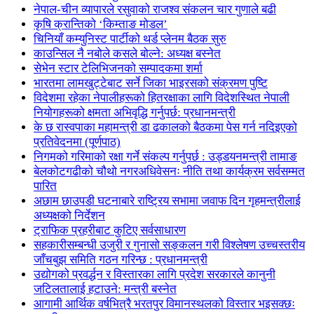
नेपाल-चीन व्यापारले रसुवाको राजश्व संकलन चार गुणाले बढी
कृषि क्रान्तिको ‘किम्ताङ मोडल’
चिनियाँ कम्युनिस्ट पार्टीको थर्ड प्लेनम बैठक सुरु
काउन्सिल नै नबोले कसले बोल्ने: अध्यक्ष बस्नेत
सेभेन स्टार टेलिभिजनको सम्पादकमा शर्मा
भारतमा लामखुट्टेबाट सर्ने जिका भाइरसको संक्रमण पुष्टि
विदेशमा रहेका नेपालीहरूको हितरक्षाका लागि विदेशस्थित नेपाली
नियोगहरूको क्षमता अभिवृद्धि गर्नुपर्छ: प्रधानमन्त्री
के छ रास्वपाका महामन्त्री डा ढकालको बैठकमा पेस गर्न नदिइएको
प्रतिवेदनमा (पूर्णपाठ)
निगमको गरिमाको रक्षा गर्ने संकल्प गर्नुपर्छ : उड्डयनमन्त्री तामाङ
बेलकोटगढीको चौथो नगरअधिवेसनः नीति तथा कार्यक्रम सर्वसम्मत
पारित
अछाम छाउपडी घटनाबारे राष्ट्रिय सभामा जवाफ दिन गृहमन्त्रीलाई
अध्यक्षको निर्देशन
ट्राफिक प्रहरीबाट कुटिए सर्वसाधारण
सहकारीसम्बन्धी उजुरी र गुनासो सङ्कलन गरी विश्लेषण उच्चस्तरीय
जाँचबुझ समिति गठन गरिन्छ : प्रधानमन्त्री
उद्योगको प्रवर्द्धन र विस्तारका लागि प्रदेश सरकारले कानुनी
जटिलतालाई हटाउने: मन्त्री बस्नेत
आगामी आर्थिक वर्षभित्रै भरतपुर विमानस्थलको विस्तार भइसक्छः