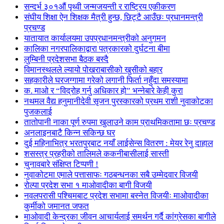
सन्दर्भ ३०१औं पृथ्वी जन्मजयन्ती र राष्ट्रिय एकीकरण
संघीय शिक्षा ऐन शिक्षक मैत्री हुन्छ, छिट्टै आउँछः प्रधानमन्त्री
प्रचण्ड
यातायात कार्यालयमा उपप्रधानमन्त्रीको अनुगमन
कालिका नगरपालिकाद्वारा पत्रकारको दुर्घटना बीमा
लुम्बिनी प्रदेशसभा बैठक बस्दै
विमानस्थलले ल्यायो पोखराबासीको खुसीको बहार
सहकारीले घरजग्गामा गरेको लगानी फिर्ता नहुँदा समस्यामा
क. माओ र “विद्रोह गर्नु अधिकार हो” भन्नेबारे केही कुरा
नथमल वैद्य हनुमानीदेवी सृजन पुरस्कारको प्रथम राशी नुवाकोटका
पुजकलाई
तातोपानी नाका पूर्ण रुपमा खुलाउने काम प्राथमिकतामा छः प्रचण्ड
अनलाइनबाटै किन्न सकिन्छ घर
दुई महिनाभित्र भरतपुरबाट नयाँ लाईसेन्स वितरण : मेयर रेनु दाहाल
शसस्त्र प्रहरीको तालिमले ककनीबासीलाई सास्ती
चुनावबारे संक्षिप्त टिप्पणी !
नुवाकोटमा एमाले पत्तासाफः गठबन्धनका सबै उम्मेदवार विजयी
रोल्पा प्रदेश सभा १ माओवादीका बागी विजयी
नवलपरासी पश्चिमबाट प्रदेश सभामा बस्नेत विजयीः माओवादीका
कुर्मीको जमानत जफत
माओवादी केन्द्रका जीवन आचार्यलाई समर्थन गर्दै कांग्रेसका बागीले