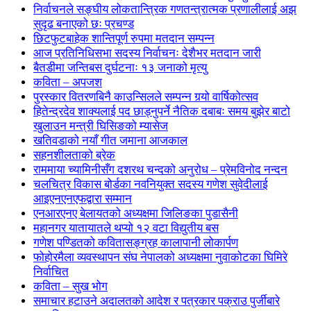
निर्वाचनले सङ्घीय लोकतान्त्रिक गणतन्त्रात्मक प्रणालीलाई अझ
सुदृढ बनाएको छः प्रचण्ड
छिटफुटबाहेक शान्तिपूर्ण रुपमा मतदान सम्पन्न
आज प्रतिनिधिसभा सदस्य निर्वाचनः देशैभर मतदान जारी
बैतडीमा जन्तिबस दुर्घटनाः १३ जनाको मृत्यु
कविता – अपजश
पुरस्कार वितरणबिनै काउन्सिलले सम्पन्न गर्‍यो वार्षिकोत्सव
हितेन्द्रदेव शाक्यलाई पद छाड्नुपर्ने नैतिक दबाबः समय बुझेर बाटो
खुलाउन मन्त्री घिसिङको म्यासेज
खतिवडाको नयाँ गीत जमाना आजकाल
सहनशीलताको ब्रेक
राममाया च्यामिनीसँग दशरथ चन्दको अनुरोध – प्रेमविनोद नन्दन
चलचित्र विकास बोर्डका नवनियुक्त सदस्य गणेश सुवेदीलाई
आइएनएनएफद्वारा सम्मान
एनआरएनए बेलायतको अध्यक्षमा जिलिङका पुडासैनी
महानगर यातायातले थप्यो १२ वटा विद्युतीय बस
गणेश पण्डितको कवितासङ्ग्रह कालापानी लोकार्पण
फोहोरमैला व्यवस्थापन संघ नेपालको अध्यक्षमा नुवाकोटका घिमिरे
निर्वाचित
कविता – सुख भोग
समाचार हटाउने अदालतको आदेश र पत्रकार पक्राउ पुर्जीबारे