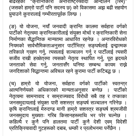
बढिरहेको “क्रान्तिकारी अन्तर्राष्ट्रियवादी आन्दोलन (रिम)”
प्रेस सेन्टरको महाधिवेसनमा पुरस्कृत हुँदै यी पत्रकार
(जसको हाम्रो पार्टी पनि सदस्य छ) को विकासमा अझ बढी सहयोग
पुर्‍याउने कुरारालाई गम्भीरतापूर्वक लिन्छ ।
भरतपुरका १ सय २९ सुकुम्बासी घरधुरीलाई लालपूर्जा वितरण
(ङ) यो योजना, नयाँ जनवादी क्रान्ति कालमा सर्वहारा वर्गको
हानलाई मजदुर संगठनहरुको ध्यानाकर्षण पत्र, देशैभर
पार्टीको नेतृत्वमा क्रान्तिकारीलाई संयुक्त मोर्चा र क्रान्तिकारी सेना
निर्माणका सैद्धान्तिक मान्यतमा आधारित रहनेछ । अन्तरविरोधको
अभियानात्मक कार्यक्रम
नियमको सार्वभौमिकताअनुसार पार्टीभित्र सङ्घर्षलाई द्वन्द्वात्मक
‘महिला अधिकारका निम्ति सदनबाट कानून बनाउन ढिला भयो’
तरिकाले ग्रहण गर्नु, त्यसलाई सञ्चालन गर्नु र पार्टीलाई त्यसरी
सजीव राखी हरक्षेत्रमा त्यसको नेतृत्व स्थापित गर्नु, पूरा हृदयले
सहिद स्मृति दिवसमा माओवादी बेलकोटगढी नगरद्वारा वैचारिक,
जनताको सेवा गर्नु, जनतासँग घनिष्ठ सम्बन्ध कायम राख्ने
जनदिशाको सिद्धान्तमा अविचल रहने कुरामा पार्टी कटिबद्ध छ ।
राजनीतिक कार्यशाला
(च) हाम्रो यो योजना, सर्वहारा वर्गको पार्टीको स्वतन्त्र
त्रिदेशीय विद्युत ब्यापार सम्झौता नेपालका लागि कोशेढुंगाः
आत्मनिर्णयको अधिकारको मान्यताअनुसार बन्नेछ । पार्टीको
नेतृत्वमा सामन्तवाद र साम्राज्यवाद विरोधी सबै तह र तप्काका
प्रचण्ड
जनसमुदायलाई संयुक्त पारी सशस्त्र सङ्घर्ष सञ्चालन गरिनेछ ।
कृषि क्रान्तिलाई मेरुदण्ड मानी हाम्रो सशस्त्र सङ्घर्ष श्रमजीवी
कविता- म हैन भने
आवश्यकता मिडिया साक्षरताको
जनसमुदाय मुख्यतः गरिब किसानहरूमाथि भर परेर चल्नेछ ।
३ महिनामा प्रेस स्वतन्त्रता हननका १३ घटना
कहिल्यै र कुनै पनि हालतमा पार्टी कुनै देशी एवम् विदेशी
प्रतिक्रियावादी गुटहरूको दबाब, धम्की र प्रलोभनमा पर्नेछैन ।
काउन्सिलद्वारा ४ वटा सञ्चार माध्यमको कालोसूची फुकुवा, ३