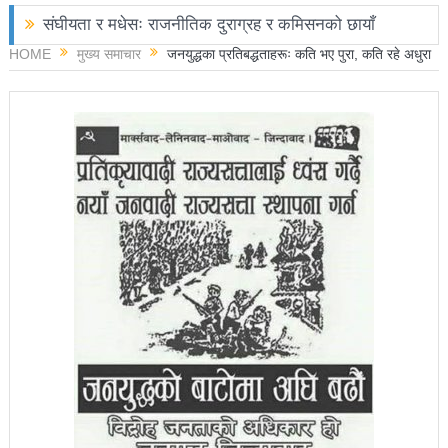
संघीयता र मधेसः राजनीतिक दुराग्रह र कमिसनको छायाँ
HOME
मुख्य समाचार
जनयुद्धका प्रतिबद्धताहरूः कति भए पुरा, कति रहे अधुरा
छोराले फलामको पाइपले हान्दा बाबुको मृत्यु
चितवनमा हात्तीको आक्रमणबाट आमाछोराको मृत्यु
काङ्ग्रेस नेता मिश्रको आरोप : बालेन सरकारले सिमा क्षेत्रका
जनतालाई अनावश्यक दु:ख दियो
पूर्वप्रधानमन्त्री ओलीलाई पितृशोक
नवनिर्वाचित राष्ट्रिय सभा सदस्यहरुले शपथ लिए
चार स्थानमा रास्वपा विजयीः काँग्रेस र नेकपाले खाता खोले
रञ्जु दर्शना विजयीः अधिकांश स्थानमा रास्वपा अगाडि
प्रतिनिधिसभा सदस्य निर्वाचनः ६० प्रतिशत मत खस्यो,
काठमाडौँसहित केही स्थानमा रातीदेखि नै गणना सुरु हुने
निर्वाचनले सङ्घीय लोकतान्त्रिक गणतन्त्रात्मक प्रणालीलाई