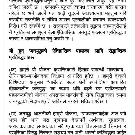
गरिएका प्रतिबद्धताअनुसार कति पुरा भए कति अधुरा रहे निर्मम
चलचित्र विकास बोर्डका नवनियुक्त सदस्य गणेश सुवेदीलाई
समिक्षा जरुरी छ । एकातर्फ युद्धरत एकपक्ष सरकारमा बसेर शासन
आइएनएनएफद्वारा सम्मान
गरेको छ भने अर्को पक्ष अझै युद्धको आवश्यकता महशुस गरि
संसदीय राजनीति र संघिय शासन प्रणालीको वर्तमान व्यवस्थाको
एनआरएनए बेलायतको अध्यक्षमा जिलिङका पुडासैनी
विरोध गरी संघर्षमै छ । सरकारले तत्कालीन युद्धका सहयात्रीलाई
नै प्रतिबन्ध लगाएका बेला ऐतिहासिक जनयुद्ध पहलका प्रतिबद्धता
महानगर यातायातले थप्यो १२ वटा विद्युतीय बस
स्मरण र आत्मसमिक्षा गर्नु जरुरी छ ।
गणेश पण्डितको कवितासङ्ग्रह कालापानी लोकार्पण
यी हुन्
जनयुद्धको ऐतिहासिक पहलका लागि सैद्धान्तिक
प्रतिबद्धताहरू
फोहोरमैला व्यवस्थापन संघ नेपालको अध्यक्षमा नुवाकोटका घिमिरे
निर्वाचित
(क) हाम्रो यो योजना क्रान्तिकारी हिसाब सम्बन्धी मार्क्सवाद–
लेनिनवाद–माओवादका शिक्षामा आधारित हुनेछ । हाम्रो देशको
कविता – सुख भोग
विशिष्टता अनुसार “गाउँबाट सहर घेर्ने रणनीतिमा आधारित
दीर्घकालीन जनयुद्ध” का रूपमा अघि बढ्ने यस प्रक्रियाको
समाचार हटाउने अदालतको आदेश र पत्रकार पक्राउ पुर्जीबारे
पहलकदमीको योजना अपराजय मार्क्सवादी सैन्य सिद्धान्तका रूपमा
जनयुद्धको सिद्धान्तप्रति अविचल नरहने प्रतिज्ञा गर्दछ ।
काउन्सिल सुक्ष्म अध्ययनमा
(ख) जनयुद्ध थालनीको हाम्रो योजना, “राज्यसत्ताबाहेक अरू सबै
लोकतान्त्रिक सहिद सन्तति वृत्ति कोष स्थापनाः सहिदका
भ्रम हो” भन्ने यस प्रश्नमा देखापर्ने अर्थवाद, सुधारवाद,
अराजकतावाद लगायतका सबै प्रकारका विचलनवादी चिन्तन र
बालबालिकाको शिक्षामा खर्च हुने
प्रवृत्तिका विरुद्ध निरन्तर सङ्घर्ष गर्न पार्टी आफ्नो कटिबद्धता जाहेर