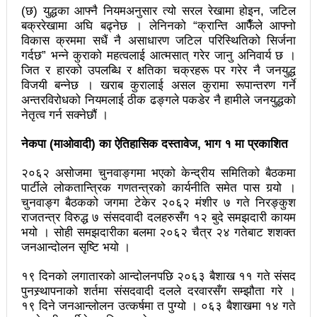
(छ) युद्धका आफ्नै नियमअनुसार त्यो सरल रेखामा होइन, जटिल
वटा सूचीकरणबाट हटे
बक्ररेखामा अघि बढ्नेछ । लेनिनको “क्रान्ति आफैँले आफ्नो
विकास क्रममा सधैं नै असाधारण जटिल परिस्थितिको सिर्जना
इन्द्रेश्वर युवा समाजद्वारा बेलकोटगढीका ५ विद्यालयमा छात्रवृत्ति
गर्दछ” भन्ने कुराको महत्वलाई आत्मसात् गरेर जानु अनिवार्य छ ।
जित र हारको उपलब्धि र क्षतिका चक्रहरू पर गरेर नै जनयुद्ध
वितरण
विजयी बन्नेछ । खराब कुरालाई असल कुरामा रूपान्तरण गर्ने
भरतपुरको मुख्य सडकमा भएको भूमिगत विद्युतिकरणको ब्रेकथ्रु
अन्तरविरोधको नियमलाई ठीक ढङ्गले पकडेर नै हामीले जनयुद्धको
नेतृत्व गर्न सक्नेछौं ।
सकियो चितवन महोत्सव : ५ लाख सहभागि, ३० करोडको
नेकपा (माओवादी) का ऐतिहासिक दस्तावेज,
भाग १ मा प्रकाशित
कारोबार
२०६२ असोजमा चुनवाङ्गमा भएको केन्द्रीय समितिको बैठकमा
बाघले झम्टिँदा मोटरसाइकलमा सवार दुई जना घाइते
पार्टीले लोकतान्त्रिक गणतन्त्रको कार्यनीति समेत पास गर्‍यो ।
चुनवाङ्ग बैठकको जगमा टेकेर २०६२ मंशीर ७ गते निरङ्कुश
टोखामा कर्जा सदुपयोगिता सम्बन्धी अन्तरक्रिया
राजतन्त्र विरुद्ध ७ संसदवादी दलहरुसँग १२ बुदे समझदारी कायम
भयो । सोही समझदारीका बलमा २०६२ चैत्र २४ गतेबाट शशक्त
एकाबिहानै चीनमा भुकम्पः नेपालमा कडा धक्का महसुस
जनआन्दोलन सृष्टि भयो ।
बिद्यार्थीलाई चलचित्र सिकाउँदै बागमती प्रदेश सरकार
१९ दिनको लगातारको आन्दोलनपछि २०६३ बैशाख ११ गते संसद
भोलि चितवनमा माओवादीको विशाल सभा: प्रचण्डले सम्बोधन
पुनस्र्थापनाको शर्तमा संसदवादी दलले दरवारसँग सम्झौता गरे ।
१९ दिने जनआन्लोलन उत्कर्षमा त पुग्यो । ०६३ बैशाखमा १४ गते
गर्ने