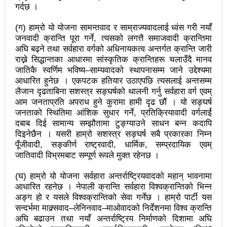
महिनावारी स्वच्छताका लागि ३९२ साइकल यात्रीको
गर्दछ ।
सचेतनामूलक र्‍याली
(ग) हाम्रो यो योजना सामन्तवाद र साम्राज्यवादलाई ध्वंस गरी नयाँ
जनवादी क्रान्ति पूरा गर्ने, त्यसको लगत्तै समाजवादी क्रान्तिमा
नवलपरासी काठमाडौँ सम्पर्क समन्वय समितिको अध्यक्षमा
अघि बढ्ने तथा सर्वहारा वर्गको अधिनायकत्व अन्तर्गत क्रान्ति जारी
राख्ने सिद्धान्तका आधारमा सांस्कृतिक क्रान्तिहरू चलाउँदै मानव
विश्वकर्मा
जातिकै स्वर्णिम भविष्य–साम्यवादको स्थापनासम्म जाने उद्देश्यमा
आधारित हुनेछ । एकपटक हतियार उठाएपछि त्यसलाई अन्तसम्म
राजावादीको आन्दोलनः आगलागीमा पत्रकारको मृत्यु
लैजान दृढताबिना सशस्त्र सङ्घर्षको थालनी गर्नु सर्वहारा वर्ग एवम्
कर्फ्यु लागे पनि तीनकुने क्षेत्र अझै अशान्तः सडकमा सेना
आम जनताप्रति अपराध हुने कुरामा हामी दृढ छौं । यो सङ्घर्ष
जनताको स्थितिमा आंशिक सुधार गर्ने, प्रतिक्रियावादी वर्गलार्ई
परिचालन
दबाब दिई सामान्य सम्झौतामा टुङ्ग्याउने साधन बन्न कदापि
दिइनेछैन । यसरी हाम्रो सशस्त्र सङ्घर्ष सबै प्रकारका निम्न
राजावादीको प्रदर्शन थप उग्रः केही स्थानमा कर्फ्यु आदेश
पूँजीवादी, सङ्कीर्ण राष्ट्रवादी, धार्मिक, सम्प्रदायिक एवम्
जातिवादी विभ्रमबाट सम्पूर्ण रूपले मुक्त रहेनछ ।
काठमाडौँमा माओवादीको नेतृत्वमा विशाल जनप्रदर्शन
(घ) हाम्रो यो योजना सर्वहारा अन्तर्राष्ट्रियवादको महान् भावनामा
राजावादी र प्रहरीबिच झडपः तीनकुने-वानेश्वर क्षेत्र तनावग्रस्त
आधारित रहनेछ । नेपाली क्रान्ति सर्वहारा विश्वक्रान्तिको भिन्न
अङ्ग हो र यसले विश्वक्रान्तिको सेवा गर्नेछ । हाम्रो पार्टी यस
लव प्याकुरेलद्वारा निर्देशित वृत्तचित्र ‘गर्ल्स रिराइटिङ डेस्टीनी’
सन्दर्भमा माक्र्सवाद–लेनिनवाद–माओवादको निर्देशनमा विश्व क्रान्ति
लाई अडियन्स च्वाइस अवार्ड
अघि बढाउन तथा नयाँ अन्तर्राष्ट्रिय निर्माणको दिशामा अघि