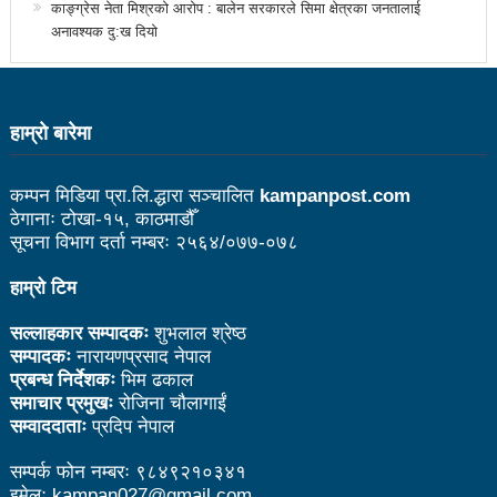
काङ्ग्रेस नेता मिश्रको आरोप : बालेन सरकारले सिमा क्षेत्रका जनतालाई
नदिइएको प्रतिवेदनमा (पूर्णपाठ)
अनावश्यक दु:ख दियो
निगमको गरिमाको रक्षा गर्ने संकल्प गर्नुपर्छ : उड्डयनमन्त्री
तामाङ
हाम्राे बारेमा
बेलकोटगढीको चौथो नगरअधिवेसनः नीति तथा कार्यक्रम
सर्वसम्मत पारित
कम्पन मिडिया प्रा.लि.द्धारा सञ्चालित
kampanpost.com
ठेगानाः टोखा-१५, काठमाडौँ
अछाम छाउपडी घटनाबारे राष्ट्रिय सभामा जवाफ दिन
सूचना विभाग दर्ता नम्बरः २५६४/०७७-०७८
गृहमन्त्रीलाई अध्यक्षको निर्देशन
हाम्रो टिम
ट्राफिक प्रहरीबाट कुटिए सर्वसाधारण
सल्लाहकार सम्पादकः
शुभलाल श्रेष्ठ
सहकारीसम्बन्धी उजुरी र गुनासो सङ्कलन गरी विश्लेषण
सम्पादकः
नारायणप्रसाद नेपाल
प्रबन्ध निर्देशकः
भिम ढकाल
उच्चस्तरीय जाँचबुझ समिति गठन गरिन्छ : प्रधानमन्त्री
समाचार प्रमुखः
रोजिना चौलागाईं
सम्वाददाताः
प्रदिप नेपाल
उद्योगको प्रवर्द्धन र विस्तारका लागि प्रदेश सरकारले कानुनी
सम्पर्क फोन नम्बरः ९८४९२१०३४१
जटिलतालाई हटाउने: मन्त्री बस्नेत
इमेलः kampan027@gmail.com