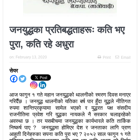
अझ सुदृढ बनाएको छः प्रचण्ड
छिटफुटबाहेक शान्तिपूर्ण रुपमा मतदान सम्पन्न
जनयुद्धका प्रतिबद्धताहरूः कति भए
आज प्रतिनिधिसभा सदस्य निर्वाचनः देशैभर मतदान जारी
पुरा, कति रहे अधुरा
बैतडीमा जन्तिबस दुर्घटनाः १३ जनाको मृत्यु
कविता – अपजश
on:
February 13, 2020
Print
Email
पुरस्कार वितरणबिनै काउन्सिलले सम्पन्न गर्‍यो वार्षिकोत्सव
सेयर
हितेन्द्रदेव शाक्यलाई पद छाड्नुपर्ने नैतिक दबाबः समय बुझेर
बाटो खुलाउन मन्त्री घिसिङको म्यासेज
आज फागुन १ गते महान जनयुद्धको थालनीको स्मरण दिवस मनाएर
गरिदैँछ । जनयुद्ध थालनीको यतिका बर्ष पार हुँदा युद्धले नीतिगत
खतिवडाको नयाँ गीत जमाना आजकाल
रुपमा शान्तिप्रकृयामा सामेल भएको र युद्धरत पक्ष संसदीय
राजनीतिमा प्रवेश गरि युद्धका नायकले नै सरकार चलाइरहेको
सहनशीलताको ब्रेक
अवस्था छ । तर यसबीचमा जनयुद्धका कार्यभारले कति तार्किक
निष्कर्ष पाए ? जनयुद्धमा होमिएर देश र जनताका लागि प्राण
राममाया च्यामिनीसँग दशरथ चन्दको अनुरोध – प्रेमविनोद नन्दन
आहुती दिनेहरुका सपना कति पुरा भए ? २०५२ साल फागुन १ गते