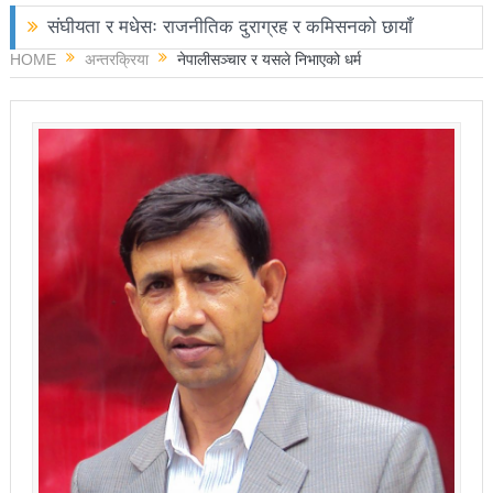
संघीयता र मधेसः राजनीतिक दुराग्रह र कमिसनको छायाँ
HOME
अन्तरक्रिया
नेपालीसञ्चार र यसले निभाएको धर्म
छोराले फलामको पाइपले हान्दा बाबुको मृत्यु
चितवनमा हात्तीको आक्रमणबाट आमाछोराको मृत्यु
काङ्ग्रेस नेता मिश्रको आरोप : बालेन सरकारले सिमा क्षेत्रका
जनतालाई अनावश्यक दु:ख दियो
पूर्वप्रधानमन्त्री ओलीलाई पितृशोक
नवनिर्वाचित राष्ट्रिय सभा सदस्यहरुले शपथ लिए
चार स्थानमा रास्वपा विजयीः काँग्रेस र नेकपाले खाता खोले
रञ्जु दर्शना विजयीः अधिकांश स्थानमा रास्वपा अगाडि
प्रतिनिधिसभा सदस्य निर्वाचनः ६० प्रतिशत मत खस्यो,
काठमाडौँसहित केही स्थानमा रातीदेखि नै गणना सुरु हुने
निर्वाचनले सङ्घीय लोकतान्त्रिक गणतन्त्रात्मक प्रणालीलाई