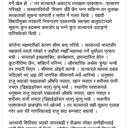
गर्ने खेल हो ।’ तर सञ्चारले अकाट्य तथ्यहरू प्रकाशन– प्रसारण
गरिरह्यो । सरकारविरोधी ‘मिसन’ छँदै छैन भन्न सकिन्न तर मूलपक्ष
उपनिर्वाचन २०८१: एमालेभन्दा माओवादी प्रभावशाली
सरकारको सूचना प्रणाली र स्रोत नै गलत थियो । यद्यपी
ककनी २ मा माओवादी विजयी
विषादीमुक्त तरकारी नियन्त्रण प्रकरणकै समयमा बालुवाटारको
सूचना कुन हदसम्म कमजोर छ भन्ने कुरा सञ्चारले उदाङ्गो
ककनी २ मा खस्यो ६८ प्रतिशतभन्दा बढी मत: गणना आजै हुने
पारिसकेको थियो ।
उपचुनाव सकियो: ६२ प्रतिशतभन्दा बढी मत खसेको अनुमान
कोरोना महामारीको कारण सीमा बन्द गरियो । सरकारले भारतसँग
सहकार्य राम्रो गरेको र जहाँको त्यहीँ व्यवस्था गर्ने धुवाँधार प्रचार
पालिका उपचुनाव: ४१ पदका लागि मतदान शुरु
भयो । भारतको इच्छाशक्ति, कार्यक्षमता, इमान्दारिता हेरेन ।
कूटनीतिमा छैन, सक्दिनँ भनिन्न । औपचारिक अर्थमा ‘हुन्छ’ भन्यो
भरतपुुरमा सार्वजनिक सुनुवाई, गुनासो नआउने गरी काम गर्न
तर तयारी थिएन । सीमामा ओइरो लाग्यो । सञ्चारले व्यापक दबाब
मेयर दाहालको निर्देशन
नदिएको भए अझ धेरै नागरिक सीमानामै मर्थे–मारिन्थे । धनुषामा
राजु सदाको पखालाको औषधि नपाएर, खान नपाएर र शरीरमा पानी
उपनिर्वाचन सुशासनका पक्षमा र भ्रष्टाचारका विरुद्ध मत जाहेर
नभएर (डिहाइड्रेसन भएर) मृत्यु भयो । स्थानीय प्रशासनले
धनुषामा राजु सदाको पखालाको औषधि नपाएर, खान नपाएर र
गर्ने महत्वपूर्ण अवसर: प्रचण्ड
शरीरमा पानी नभएर (डिहाईड्रेसन भएर) मृत्यु भयो । स्थानीय
प्रशासनले ढाकछोप गर्न खोज्यो । तर सञ्चारले सही सूचना प्रवाह
सुरु भयो चौथो सुनवल महोत्सव: उद्योगमैत्री वातावरण बनाउन
गरेर अरु धेरै नागरिकलाई राजु सदा बन्नबाट बचायो ।
लागि पर्ने मन्त्री कलवारको भनाइ
अस्थायी शिविरमा भएको लापरबाही र पीडामा परेका वाणीहीनलाई