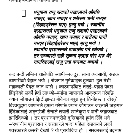
नबनाई बन्दाबन्दी घोषणा गर्‍यो ।
वटा सूचीकरणबाट हटे
धनुषामा राजु सदाको पखालाको औषधि
नपाएर,
खान नपाएर र शरीरमा पानी नभएर
इन्द्रेश्वर युवा समाजद्वारा बेलकोटगढीका ५ विद्यालयमा छात्रवृत्ति
(डिहाइड्रेसन भएर) मृत्यु भयो । स्थानीय
वितरण
प्रशासनले धनुषामा राजु सदाको पखालाको
औषधि नपाएर,
खान नपाएर र शरीरमा पानी
भरतपुरको मुख्य सडकमा भएको भूमिगत विद्युतिकरणको ब्रेकथ्रु
नभएर (डिहाईड्रेसन भएर) मृत्यु भयो ।
स्थानीय प्रशासनले ढाकछोप गर्न खोज्यो ।
सकियो चितवन महोत्सव : ५ लाख सहभागि, ३० करोडको
तर सञ्चारले सही सूचना प्रवाह गरेर अरु धेरै
नागरिकलाई राजु सदा बन्नबाट बचायो ।
कारोबार
बन्दाबन्दी लम्बिन थालेपछि ज्यामी–मजदुर, साना व्यवसायी, सडक
बाघले झम्टिँदा मोटरसाइकलमा सवार दुई जना घाइते
व्यापारीको बेहाल भयो । रोजगार गुमेकाहरू हुलका–हुल मेची–
टोखामा कर्जा सदुपयोगिता सम्बन्धी अन्तरक्रिया
महाकाली पैदल जान थाले । काठमाडौँबाट तराई–पहाड पैदल
हिँड्नेको लर्को हेर्दा लाग्थ्यो–बर्मामा जापानले आक्रमण गरेपछि
एकाबिहानै चीनमा भुकम्पः नेपालमा कडा धक्का महसुस
ज्यान जोगाउन झिटीझाम्टा बोकेका बबुरा हुन् तिनीहरू । दोस्रो
विश्वयुद्धमा जापानले हमला गरेपछि ज्यान जोगाउन जङ्गलै जङ्गल
बिद्यार्थीलाई चलचित्र सिकाउँदै बागमती प्रदेश सरकार
हिँडेकालाई अङ्ग्रेजी सेनाले तयारी खानेकुरा र पानी जहाजबाट
झारिदिन्थ्यो । तर प्रधानमन्त्रीले दुखियाको हुर्मत लिँदै भने
भोलि चितवनमा माओवादीको विशाल सभा: प्रचण्डले सम्बोधन
–‘स्थानीय प्रशासन र सरकारले भन्दा पहिला सडकको लर्को
पत्रकारले कसरी देख्यो ? यो प्रायोजित हो । सरकारलाई बद्नाम
गर्ने