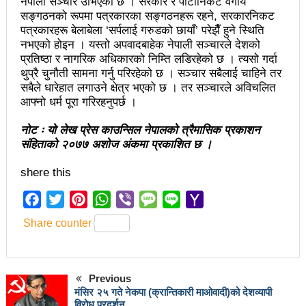
नेपाली सञ्चार उभिएको छ । सरकार र पार्टीनिकट वर्गीय
सङ्गठनको रूपमा पत्रकारका सङ्गठनहरू रहने, सरकारनिकट
भरतपुर महानगर युवा संजालको फुटसल : पुरुषतर्फ वडा नं. ५ र
पत्रकारहरू बेलाबेला ‘सर्पलाई गरुडको छायाँ’ परेझैँ हुने स्थिति
नभएको होइन । यस्तो अपवादबाहेक नेपाली सञ्चारले देशको
महिलातर्फ २३ विजयी
प्रतिष्ठा र नागरिक अधिकारको निम्ति लडिरहेको छ । त्यसो गर्दा
Public governance training class for sister cities
थुप्रै चुनौती सामना गर्नु परिरहेको छ । सञ्चार सबैलाई चाहिने तर
सबैले धारेहात लगाउने क्षेत्र भएको छ । तर सञ्चारले अविचलित
in Indian Ocean Rim countries was successfully
आफ्नो धर्म पूरा गरिरहनुपर्छ ।
launched in Kunming
नोट ः यो लेख प्रेस काउन्सिल नेपालको त्रैमासिक प्रकाशन
संहिताको २०७७ अशोज अंकमा प्रकाशित छ ।
रसुवा उडेको हेलिकप्टर दुर्घटनाः ५ जनाको मृत्यु
shere this
दारी ग्याङ फुटसल प्रतियोगिताको टिम दर्ता फारम खुल्यो
Facebook
Twitter
Pinterest
WhatsApp
Viber
Message
Line
Yahoo
चेपिण्डे खोलाले बगाएर ६ वर्षीय बालकको मृत्यु
Mail
Share counter
नेपालको आर्थिक सामाजिक विकास नै चीनको उत्कट चाहना
होः राजदूत छन सोङ
Previous
संघीयताका अवसर र उपलब्धीको सदुपयोग गर्नुपर्नेमा वक्ताहरुको
मंसिर २५ गते नेकपा (क्रान्तिकारी माओवादी)को देशव्यापी
विरोध प्रदर्शन
जोड