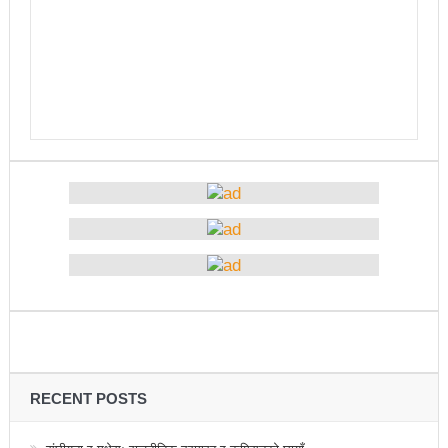
तामाङ
झापामा माओवादीले १ लाख लिचि र कागतीका विरुवा रोप्ने
प्राध्यानाध्यापक संघ नेपाल नवलपरासी पश्चिमको अध्यक्षमा
पौडेल
पत्रकारितामा काउन्सिलको अनुदानले थपेको इट्टा
पर्यटन क्षेत्रका समस्या समाधान गर्नेछुः मन्त्री तामाङ
आज भाषा दिवसः बाग्मतीमा नेवारी र तामाङ सरकारी कामकाजी
भाषा लागु
राजनीतिक अधिकारबिना प्रेस स्वतन्त्रता सम्भव छैनः मन्त्री
शर्मा
इमान्दारिताका साथ जनताकाे सेवा गर्न पालिकाका नेता
RECENT POSTS
कार्यकर्तालाई मन्त्री तामाङको निर्देशन