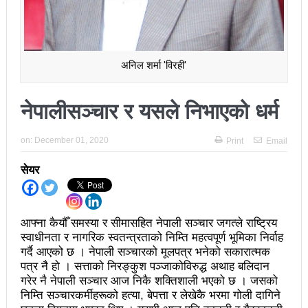
अझ सुदृढ बनाएको छः प्रचण्ड
छिटफुटबाहेक शान्तिपूर्ण रुपमा मतदान सम्पन्न
अनिल शर्मा 'विरही'
आज प्रतिनिधिसभा सदस्य निर्वाचनः देशैभर मतदान जारी
बैतडीमा जन्तिबस दुर्घटनाः १३ जनाको मृत्यु
नेपालीसञ्चार र यसले निभाएको धर्म
कविता – अपजश
on:
December 01, 2020
Print
Email
पुरस्कार वितरणबिनै काउन्सिलले सम्पन्न गर्‍यो वार्षिकोत्सव
सेयर
हितेन्द्रदेव शाक्यलाई पद छाड्नुपर्ने नैतिक दबाबः समय बुझेर
बाटो खुलाउन मन्त्री घिसिङको म्यासेज
आफ्ना कैयौँ समस्या र सीमासहित नेपाली सञ्चार जगत्ले राष्ट्रिय
खतिवडाको नयाँ गीत जमाना आजकाल
स्वाधीनता र नागरिक स्वतन्त्रताको निम्ति महत्वपूर्ण भूमिका निर्वाह
गर्दै आएको छ । नेपाली सञ्चारको मूलपत्र भनेको सकारात्मक
सहनशीलताको ब्रेक
पत्र नै हो । सत्ताको निरङ्कुश पञ्जाकोविरुद्ध अथाह बलिदान
गरेर नै नेपाली सञ्चार आज निकै शक्तिशाली भएको छ । जसको
राममाया च्यामिनीसँग दशरथ चन्दको अनुरोध – प्रेमविनोद नन्दन
निम्ति सञ्चारकर्मीहरूको हत्या, बेपत्ता र लेखेकै भरमा गोली दागिने