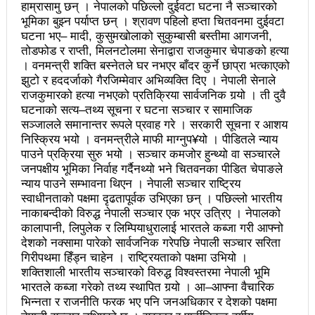
हाम्रासामु छन् । नेपालको पछिल्लो दुईवटा घटना नै सञ्चारको
उत्कृष्ट
भूमिका बुझ्न पर्याप्त छन् । श्रावण पहिलो हप्ता चितवनमा दुईवटा
घटना भए– मादी, कुसुमखोलाको सुकुम्बासी बस्तीमा आगजनी,
संविधानसभाबाट संविधान बनाउने मुद्दा जनयुद्धको मुख्य मुद्दा होः
तोडफोड र राप्ती, मिलनटोलमा सेनाद्वारा राजकुमार चेपाङको हत्या
। वनमन्त्री शक्ति बस्नेतले घर नभएर बाँदर कुर्ने छाप्रा भत्काएको
प्रचण्ड
झुटो र हददर्जाको गैरजिम्मेवार अभिव्यक्ति दिए । नेपाली सेनाले
बोगटीको स्मृतिमा रक्तदान कार्यक्रम
राजकुमारको हत्या नभएको प्रतिक्रिया सार्वजनिक गर्‍यो । ती दुवै
घटनाको सत्य–तथ्य सूचना र घटना सञ्चार र सामाजिक
पब्लिक स्पिच नेपालको विजेता बने दैलेखका दिल बहादुर
सञ्जालले समानान्तर रूपले प्रवाह गरे । सरकारी सूचना र आशय
निस्क्रिय भयो । वनमन्त्रीले माफी माग्नुप¥यो । पीडितले न्याय
संविधानको रक्षा र कार्यान्वयनमा जनताको खबरदारी आवश्यकः
पाउने प्रक्रिया सुरु भयो । सञ्चार कमजोर हुन्थ्यो वा सञ्चारले
जनपक्षीय भूमिका निर्वाह गर्दैनथ्यो भने चितवनका पीडित चेपाङले
प्रचण्ड
न्याय पाउने सम्भावना थिएन । नेपाली सञ्चार राष्ट्रिय
स्वाधीनताको पक्षमा दृढतापूर्वक उभिएका छन् । पछिल्लो भारतीय
माओवादीमा जनपरिचालनका कार्यक्रमको तयारीः तीन
नाकाबन्दीको विरुद्ध नेपाली सञ्चार एक भएर उत्रिए । नेपालको
आयोगको बैठक सकियो
कालापानी, लिपुलेक र लिम्पियाधुरालाई भारतले कब्जा गरी आफ्नो
देशको नक्सामा पारेको सार्वजनिक गरेपछि नेपाली सञ्चार सरिता
वृत्तचित्र फिल्म ‘गर्ल्स रिराइटिङ डेस्टिनी’ को विशेष प्रदर्शनी
गिरीपथमा हिँड्न चाहेन । राष्ट्रियताको पक्षमा उभियो ।
शक्तिशाली भारतीय सञ्चारको विरुद्ध विश्वस्तरमा नेपाली भूमि
दुईपिपलमा बुधबार रोपाइ जात्राः कलाकारको व्यवस्थापनमा
भारतले कब्जा गरेको तथ्य स्थापित गर्‍यो । आ–आफ्ना वैचारिक
भिन्नता र राजनीति फरक भए पनि जनअधिकार र देशको पक्षमा
जनप्रतिनिधि