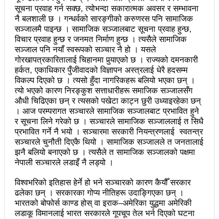
सडक फोहोर गरेको भन्दै एमालेलाई महानगरको १ लाख जरिवाना
सूचना प्रवाह गर्न सक्छ, त्योभन्दा सकारात्मक अवसर र सम्भावना
नै बलशाली छ । गन्धर्वको सारङ्गीको करुणरस पनि सामाजिक
भरतपुर महानगरपालिकाद्धारा तीन पाङ्ग्रे अटोको रुट परमिट
सञ्जालमै पाइन्छ । सामाजिक सञ्जालबाट सूचना प्रवाह हुन्छ,
विचार प्रवाह हुन्छ र जनमत निर्माण हुन्छ । त्यसैले सामाजिक
दिन सुरु
सञ्जाल पनि नयाँ स्वरूपको सञ्चार नै हो । यसले
गोरखापत्रकारितालाई चिहानमा पुर्‍याएको छ । राज्यको दमनकारी
नेकपा बहुमतको नवौं महाधिवेशन माघ ४ गतेदेखि काठमाडौँमा
हर्कत, एकाधिकार पुँजीवादको विज्ञापन अस्त्रलाई धेरै हदसम्म
राजश्व संकलनमा करिब १७ प्रतशितले वृद्धि
विकल्प दिएको छ । त्यसो हुँदा नागरिकहरू बलियो भएका छन् ।
त्यो भएको कारण निरङ्कुश सत्ताधारीहरू समाजिक सञ्जालसँग
टिकट नपाउँदा १४ सय श्रमिक कोरिया उड्न पाएनन्
औधी चिढिएका छन् र त्यसको पखेटा काट्न छुरी उध्याइरहेका छन्
। आज परम्परागत सञ्चारले सामाजिक सञ्जालबाट प्रभावित हुने
कीर्तिपुरलाई नेपालकै नमूना नगर बनाउने मेरो योजना छ-
र सूचना लिने गरेको छ । सञ्चारले सामाजिक सञ्जाललाई त सिधै
प्रभावित गर्ने नै भयो । सञ्चारमा सरकारी नियन्त्रणलाई स्वतन्त्र
प्रा.डा.शिवशरण महर्जन, मेयरका उम्मेदवार, कीर्तिपुर नगरपालिका
सञ्चारले चुनौती दिएकै थियो । सामाजिक सञ्जालले त जनतालाई
झनै बलियो बनाएको छ । त्यसैले त सामाजिक सञ्जालको पक्षमा
उपनिर्वाचन: ३१ जनाको उम्मेदवारी फिर्ता, रुकुमपूर्वमा काँग्रेस
नेपाली सञ्चारले लडाइँ नै लड्यो ।
एमाले गठबन्धनका उम्मेदवारको समर्थन माओवादीलाई
विश्वभरिको इतिहास हेर्ने हो भने सञ्चारको कारण कैयौँ सरकार
आज उम्मेदवारको अन्तिम नामावली प्रकाशन हुँदै
ढलेका छन् । सरकारका गोप्य नीतिहरू उदाङ्गिएका छन् ।
भारतको बोफोर्स काण्ड होस् वा इराक–अमेरिका युद्धमा अमेरिकी
संस्थागत क्षमता मुल्याङ्ककनमा ककनी गाउँपालिका जिल्लामै
लडाकू विमानलाई भारत सरकारले गूपचूप तेल भर्न दिएको घटना