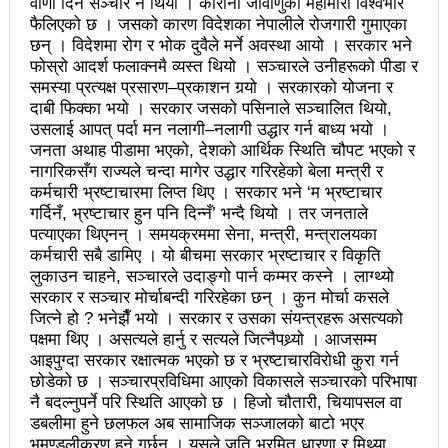
वाणी दिने सञ्चार नै थियो । कोरोना जीवाणुको महामारी विश्वभरि
चितवनको माडीमा सम्पन्न मैयादेवि महिला क्रिकेट सिरिजको
फैलिएको छ । जसको कारण विदेशका नेपालीले रोजगारी गुमाएका
उपाधि नवलपरासीलाई
छन् । विदेशमा रोग र भोक दुवैले मर्ने अवस्था आयो । सरकार भने
फोस्रो आदर्श फलाक्नमै व्यस्त थियो । सञ्चारले उनीहरूको पीडा र
चौथो सुनवल महोत्सव भोलिदेखि सुरु हुँदै
समस्या प्रत्यक्ष प्रसारण–प्रकाशन गर्‍यो । सरकारको योजना र
दाबी फिक्का भयो । सरकार जसको पसिनाले सञ्चालित थियो,
प्रमुख प्रशासकीय अधिकृतको सरुवा रोक्न पालिका
उसलाई आपत् पर्दा मन नलागी–नलागी उद्धार गर्न बाध्य भयो ।
जनता अथाह पीडामा भएको, देशको आर्थिक स्थिति चौपट भएको र
अध्यक्षसहित कर्मचारीको आन्दोलन
नागरिकसँग राज्यले चन्दा मागेर उद्धार गरिरहेको बेला मन्त्री र
कर्मचारी भ्रष्टाचारमा लिप्त थिए । सरकार भने ‘म भ्रष्टाचार
नेत्रहीन टी–२० विश्वकप क्रिकेटमा नेपालले
गर्दिनँ, भ्रष्टाचार हुन पनि दिन्नँ’ भन्दै थियो । तर जनताले
अफगानिस्तानलाई हरायो
पत्याएका थिएनन् । समयक्रममा सेना, मन्त्री, मन्त्रालयका
कर्मचारी सबै डामिए । यो बीचमा सरकार भ्रष्टाचार र विकृति
मानव तस्करीको अभियोगमा पक्राउ परेका कोशी प्रदेशका
लुकाउन चाहने, सञ्चारले उदाङ्गो पार्न कम्मर कस्ने । लाग्थ्यो
सरकार र सञ्चार मोर्चाबन्दी गरिरहेका छन् । कुन मोर्चा कसले
पूर्वमन्त्री अधिकारीविरुद्ध मुद्दा नचल्ने
जित्ने हो ? भनेझैँ भयो । सरकार र उसका संयन्त्रहरू असत्यको
पक्षमा थिए । असत्यले हार्नु र सत्यले जित्नैपथ्र्यो । आजसम्म
आगामी चुनावमा भाग लिने नेत्रविक्रम चन्दको संकेत
आइपुग्दा सरकार रक्षात्मक भएको छ र भ्रष्टाचारविरोधी कुरा गर्न
छोडेको छ । सञ्चारप्रविधिमा आएको विकासले सञ्चारको परिभाषा
२८५ कैदीबन्दीलाई जेलबाहिर बस्ने सुविधा
नै बदल्नुपर्ने परि स्थिति आएको छ । हिजो चौतारी, चियापसल वा
अब धरहरा चढ्न पैसा, पार्किङ शुल्क पनि लाग्ने
डबलीमा हुने छलफल अब सामाजिक सञ्जालको बाटो भएर
भूमण्डलीकरण हुने गर्छन् । यसले जति भ्रमित धारणा र मिथ्या