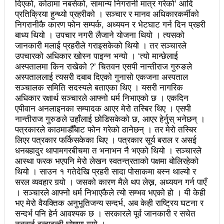
दिएको, कोठामा नबसेको, सामान्य निगरानी मात्र गरेको’ आदि
प्रेस सेन्टरको महाधिवेसनमा पुरस्कृत हुँदै यी पत्रकार
प्रतिक्रिया हुन्थ्यो प्रहरीको । सञ्चार र मानव अधिकारकर्मीको
निगरानीकै कारण फोन सम्पर्क, अध्ययन र भेटघाट गर्न दिन प्रहरी
भरतपुरका १ सय २९ सुकुम्बासी घरधुरीलाई लालपूर्जा वितरण
बाध्य थियो । उपचार नगरी लैजाने योजना थियो । त्यसको
जानकारी मलाई प्रहरीले गराइसकेको थियो । तर सञ्चारले
हानलाई मजदुर संगठनहरुको ध्यानाकर्षण पत्र, देशैभर
उपचारको अधिकार खोस्न पाइन्न भन्यो । ‘त्यो मान्छेलाई
अभियानात्मक कार्यक्रम
अस्पतालमा किन राखेको ?’ चितवन एसपी नान्तीराज गुरुङले
अस्पताललाई त्यसरी दबाब दिएको गुनासो एकजना अस्पताल
‘महिला अधिकारका निम्ति सदनबाट कानून बनाउन ढिला भयो’
सञ्चालक समिति सदस्यले बताएका थिए । यसरी नागरिक
अधिकार रक्षार्थ सञ्चारले आफ्नो धर्म निभाएको छ । एकदिन
सहिद स्मृति दिवसमा माओवादी बेलकोटगढी नगरद्वारा वैचारिक,
एपीवान अनलाइनका सम्पादक आएर मेरो तस्बिर थिए । एसपी
नान्तीराज गुरुङले उहाँलाई छोडिसकेको छ, आएर हेर्नुस् भनेछन् ।
राजनीतिक कार्यशाला
पत्रकारले काठमाडौँबाट फोन गरेको ठानेछन् । तर मेरो तस्बिर
लिएर पत्रकार फर्किसकेका थिए । पत्रकार सूर्य बराल र असई
त्रिदेशीय विद्युत ब्यापार सम्झौता नेपालका लागि कोशेढुंगाः
धनबहादुर थापामगरबीचमा त भनाभन नै भएको थियो । सञ्चारले
प्रचण्ड
आस्था फरक भएपनि मेरो लेखन स्वतन्त्रताको पक्षमा बोलिरहेको
थियो । साउन १ गतेदेखि प्रहरी सादा पोसाकमा बस्न थाल्यो र
कविता- म हैन भने
आवश्यकता मिडिया साक्षरताको
सरल व्यवहार गर्‍यो । जसको कारण मैले थप लेख्न, अध्ययन गर्न पाएँ
। सञ्चारले आफ्नो धर्म निभाएकैले त्यो सम्भव भएको हो । यी केही
३ महिनामा प्रेस स्वतन्त्रता हननका १३ घटना
भए मेरो वैयक्तिक अनुभूतिजन्य सन्दर्भ, अब केही राष्ट्रिय घटना र
सन्दर्भ पनि हेर्न आवश्यक छ । सरकारले पूर्व जानकारी र सचेत
काउन्सिलद्वारा ४ वटा सञ्चार माध्यमको कालोसूची फुकुवा, ३