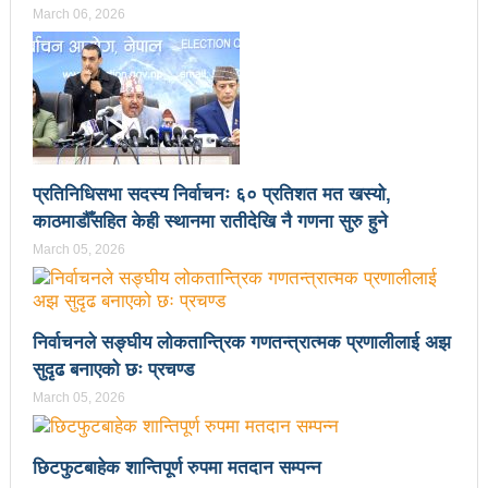
March 06, 2026
आगामी आर्थिक वर्षभित्रै भरतपुर विमानस्थलको विस्तार
भइसक्छः मन्त्री तामाङ
चीन भ्रमणका क्रममा भएका सम्झौता कार्यान्यवनमा गइरहेका
छन्ः प्रधानमन्त्री प्रचण्ड
लुम्बिनी प्रदेशले घरबाटै व्यवसायिक फर्म दर्ता गर्ने व्यवस्था
प्रतिनिधिसभा सदस्य निर्वाचनः ६० प्रतिशत मत खस्यो,
काठमाडौँसहित केही स्थानमा रातीदेखि नै गणना सुरु हुने
मिलाउने:मन्त्री बस्नेत
March 05, 2026
१९ वर्षमुनिको सुदूरपश्चिम छनोट राष्ट्रिय क्रिकेटको उपाधि
बैतडीलाई
निर्वाचनले सङ्घीय लोकतान्त्रिक गणतन्त्रात्मक प्रणालीलाई अझ
कसरी पाइनेछ बेलकोटगढीबासीले निःशुल्क रगत
सुदृढ बनाएको छः प्रचण्ड
हवाई टिकटको भ्याट हटाउन काम भइरहेको छः मन्त्री तामाङ
March 05, 2026
अपाङ्गता भएका व्यक्तिहरूको यौनिकता र प्रजनन स्वास्थ्यबारे
छिटफुटबाहेक शान्तिपूर्ण रुपमा मतदान सम्पन्न
सचेतना व्यापक गराउन सरोकारवालाको जोड