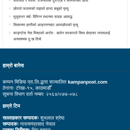
संघीयता र मधेसः राजनीतिक दुराग्रह र कमिसनको छायाँ
सूचना प्रविधिका क्षेत्रमा लगानी बढाउन आवश्यक नीति, कानुन
छोराले फलामको पाइपले हान्दा बाबुको मृत्यु
बनाउने काम भइरहेको छः मन्त्री शर्मा
मुलुकभर वर्षाः विभिन्न स्थानमा सडक अवरुद्ध
जनकलाकार श्रेष्ठ साँस्कृतिक संस्थानको सञ्चालक सदस्यमा
चितवनमा हात्तीको आक्रमणबाट आमाछोराको मृत्यु
काङ्ग्रेस नेता मिश्रको आरोप : बालेन सरकारले सिमा क्षेत्रका जनतालाई
नियुक्त
अनावश्यक दु:ख दियो
उल्लु संरक्षक राजु आचार्यलाई बेलायतमा ह्वाइटली अवार्ड
बजेटमा राख्नुपर्ने आमसञ्चारका विषयबारे मन्त्रालयद्वारा सुझाव
हाम्राे बारेमा
संकलन
नेपाललाई सूचना प्रविधिको अन्तर्राष्ट्रिय ‘हब’ बनाउन सकिन्छः
कम्पन मिडिया प्रा.लि.द्धारा सञ्चालित
kampanpost.com
ठेगानाः टोखा-१५, काठमाडौँ
मन्त्री शर्मा
सूचना विभाग दर्ता नम्बरः २५६४/०७७-०७८
पर्यटन क्षेत्रको विकासका लागि निजीक्षेत्रसँग सहकार्य गरी
हाम्रो टिम
नीतिगत सुधार गर्ने छौँ: मन्त्री तामाङ
सल्लाहकार सम्पादकः
शुभलाल श्रेष्ठ
निकुञ्ज वार्डेनको ज्यादती: मध्यवर्ती क्षेत्र उपभोक्ता समितिलाई
सम्पादकः
नारायणप्रसाद नेपाल