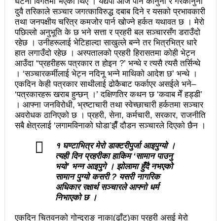
चलचित्र विकास बोर्डका नवनियुक्त सदस्य गणेश सुवेदीलाई
घटना विगतमा भएका थिए । यद्यपी आज पनि कानुनी र गैरकानुनी
दुवै तरिकाले सञ्चार जगत्काविरुद्ध दबाब दिने र यसको प्रभावकारी
आइएनएनएफद्वारा सम्मान
तथा जनपक्षीय चरित्र कमजोर पार्न खोज्ने हर्कत यथावत छ । मेरो
पछिल्लो अनुभूति के छ भने सत्ता र प्रहरी बल सञ्चारसँग डराउँदो
एनआरएनए बेलायतको अध्यक्षमा जिलिङका पुडासैनी
रहेछ । उनीहरूलाई भेटिहाल्दा साखुल्ले बन्ने तर भित्रभित्र धारे
हात लगाउँदो रहेछ । अस्पतालको प्रहरी हिरासतमा कोही भेट्न
महानगर यातायातले थप्यो १२ वटा विद्युतीय बस
आउँदा “प्रहरीहरू पत्रकार त होइन ?’ भन्थे र त्यसै त्यसै तर्सिन्थे
। ‘सञ्चारकर्मीलाई भेट्न नदिनू भन्ने माथिको आदेश छ’ भन्थे ।
गणेश पण्डितको कवितासङ्ग्रह कालापानी लोकार्पण
एकदिन केही पत्रकार साथीलाई ढोकैबाट फर्काएर असईले भने–
‘पत्रकारहरू खराब हुन्छन् ।’ दक्षिणतिर कथन छ ‘कवाब मेँ हड्डी’
फोहोरमैला व्यवस्थापन संघ नेपालको अध्यक्षमा नुवाकोटका घिमिरे
। आफ्ना जनविरोधी, भ्रष्टाचारी तथा स्वेच्छाचारी हर्कतमा सञ्चार
निर्वाचित
अवरोधक ठानिएको छ । प्रहरी, सेना, कर्मचारी, सरकार, राजनीति
सबै क्षेत्रलाई ‘लगामविनाको घोडा’झैँ दौडन सञ्चारले दिएको छैन ।
कविता – सुख भोग
१ घण्टाभित्र मेरो डाक्टरीपुर्जा आइपुग्यो ।
समाचार हटाउने अदालतको आदेश र पत्रकार पक्राउ पुर्जीबारे
त्यही दिन प्रहरीका हाकिम ‘
सामान पाउनु
भयो’
भन्न आइपुगे । झोलामा हुँदै नभएको
काउन्सिल सुक्ष्म अध्ययनमा
सामान
पुग्यो कसरी ?
यसरी नागरिक
अधिकार रक्षार्थ
सञ्चारले आफ्नो धर्म
लोकतान्त्रिक सहिद सन्तति वृत्ति कोष स्थापनाः सहिदका
निभाएको छ ।
बालबालिकाको शिक्षामा खर्च हुने
एकदिन चितवनको गोन्द्राङ नाका(ढाँट)का प्रहरी असई मेरो