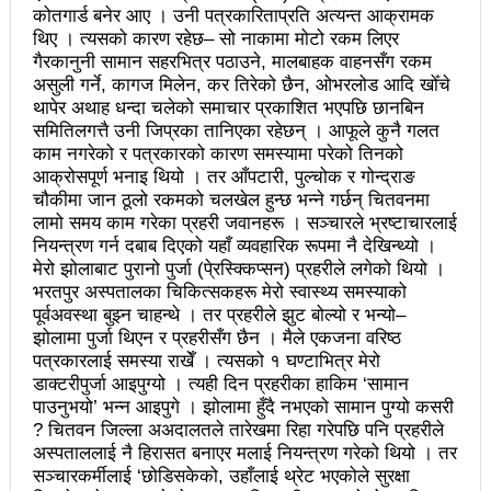
महिनावारी स्वच्छताका लागि ३९२ साइकल यात्रीको
कोतगार्ड बनेर आए । उनी पत्रकारिताप्रति अत्यन्त आक्रामक
थिए । त्यसको कारण रहेछ– सो नाकामा मोटो रकम लिएर
सचेतनामूलक र्‍याली
गैरकानुनी सामान सहरभित्र पठाउने, मालबाहक वाहनसँग रकम
असुली गर्ने, कागज मिलेन, कर तिरेको छैन, ओभरलोड आदि खोँचे
नवलपरासी काठमाडौँ सम्पर्क समन्वय समितिको अध्यक्षमा
थापेर अथाह धन्दा चलेको समाचार प्रकाशित भएपछि छानबिन
समितिलगत्तै उनी जिप्रका तानिएका रहेछन् । आफूले कुनै गलत
विश्वकर्मा
काम नगरेको र पत्रकारको कारण समस्यामा परेको तिनको
आक्रोसपूर्ण भनाइ थियो । तर आँपटारी, पुल्चोक र गोन्द्राङ
राजावादीको आन्दोलनः आगलागीमा पत्रकारको मृत्यु
चौकीमा जान ठूलो रकमको चलखेल हुन्छ भन्ने गर्छन् चितवनमा
कर्फ्यु लागे पनि तीनकुने क्षेत्र अझै अशान्तः सडकमा सेना
लामो समय काम गरेका प्रहरी जवानहरू । सञ्चारले भ्रष्टाचारलाई
नियन्त्रण गर्न दबाब दिएको यहाँ व्यवहारिक रूपमा नै देखिन्थ्यो ।
परिचालन
मेरो झोलाबाट पुरानो पुर्जा (पे्रस्क्किप्सन) प्रहरीले लगेको थियो ।
भरतपुर अस्पतालका चिकित्सकहरू मेरो स्वास्थ्य समस्याको
राजावादीको प्रदर्शन थप उग्रः केही स्थानमा कर्फ्यु आदेश
पूर्वअवस्था बुझ्न चाहन्थे । तर प्रहरीले झुट बोल्यो र भन्यो–
झोलामा पुर्जा थिएन र प्रहरीसँग छैन । मैले एकजना वरिष्ठ
काठमाडौँमा माओवादीको नेतृत्वमा विशाल जनप्रदर्शन
पत्रकारलाई समस्या राखेँ । त्यसको १ घण्टाभित्र मेरो
डाक्टरीपुर्जा आइपुग्यो । त्यही दिन प्रहरीका हाकिम ‘सामान
राजावादी र प्रहरीबिच झडपः तीनकुने-वानेश्वर क्षेत्र तनावग्रस्त
पाउनुभयो’ भन्न आइपुगे । झोलामा हुँदै नभएको सामान पुग्यो कसरी
लव प्याकुरेलद्वारा निर्देशित वृत्तचित्र ‘गर्ल्स रिराइटिङ डेस्टीनी’
? चितवन जिल्ला अअदालतले तारेखमा रिहा गरेपछि पनि प्रहरीले
अस्पताललाई नै हिरासत बनाएर मलाई नियन्त्रण गरेको थियो । तर
लाई अडियन्स च्वाइस अवार्ड
सञ्चारकर्मीलाई ‘छोडिसकेको, उहाँलाई थ्रेट भएकोले सुरक्षा