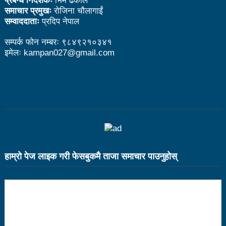
प्रबन्ध निर्देशकः
भिम ढकाल
नै बाइपास, काग्रेसले बुझायो प्रजिअलाई ज्ञापनपत्र
समाचार प्रमुखः
रोजिना चौलागाईं
सम्वाददाताः
प्रदिप नेपाल
ककनीमा अन्तर्राष्ट्रिय प्रदर्शनी केन्द्र बनाउने काम अघि बढ्योः
सम्पर्क फोन नम्बरः ९८४९२१०३४१
मन्त्री तामाङ
इमेलः kampan027@gmail.com
जाजरकोट र रुकुमपश्चिमका भूकम्पप्रभावित पत्रकारलाई प्रेस
काउन्सिलको इन्टरनेट सहुलियत
विद्युत महशुल निर्धारणका विषयमा स्याङ्जामा सार्वजनिक सुनुवाइ
हुने
कविताः वैशाख
हाम्राे पेज लाइक गरी फेसबुकमै ताजा समाचार पाउनुहाेस्
खुला हाप्किडो राष्ट्रिय च्याम्पियनसिपः २३ जिल्लालाई पछि पार्दै
नुवाकोट च्याम्पियन
राष्ट्रियस्तरको हाप्किडो प्रतियोगिता नुवाकोटको बेलकोटगढीमा
पर्यटन क्षेत्रको समस्या समाधानका लागि साझा मुद्दा बनाएर अघि