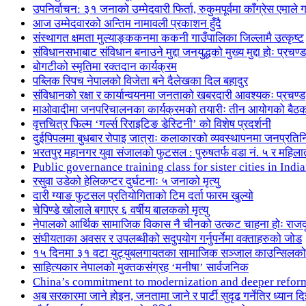
उपनिर्वाचन: ३१ जनाको उम्मेदवारी फिर्ता, रुकुमपूर्वमा काँग्रेस एमा
आज उम्मेदवारको अन्तिम नामावली प्रकाशन हुँदै
संस्थागत क्षमता मुल्याङ्ककनमा ककनी गाउँपालिका जिल्लामै उत्कृष्ट
संविधानसभाबाट संविधान बनाउने मुद्दा जनयुद्धको मुख्य मुद्दा होः प्रचण्ड
बोगटीको स्मृतिमा रक्तदान कार्यक्रम
पब्लिक स्पिच नेपालको विजेता बने दैलेखका दिल बहादुर
संविधानको रक्षा र कार्यान्वयनमा जनताको खबरदारी आवश्यकः प्रचण्ड
माओवादीमा जनपरिचालनका कार्यक्रमको तयारीः तीन आयोगको बैठ
वृत्तचित्र फिल्म ‘गर्ल्स रिराइटिङ डेस्टिनी’ को विशेष प्रदर्शनी
दुईपिपलमा बुधबार रोपाइ जात्राः कलाकारको व्यवस्थापनमा जनप्रतिन
भरतपुर महानगर युवा संजालको फुटसल : पुरुषतर्फ वडा नं. ५ र महिला
Public governance training class for sister cities in I
रसुवा उडेको हेलिकप्टर दुर्घटनाः ५ जनाको मृत्यु
दारी ग्याङ फुटसल प्रतियोगिताको टिम दर्ता फारम खुल्यो
चेपिण्डे खोलाले बगाएर ६ वर्षीय बालकको मृत्यु
नेपालको आर्थिक सामाजिक विकास नै चीनको उत्कट चाहना होः राज
संघीयताका अवसर र उपलब्धीको सदुपयोग गर्नुपर्नेमा वक्ताहरुको जोड
१५ दिनमा ३१ वटा युट्युबलगायतका सामाजिक सञ्जाल काउन्सिलको
साहित्यकार नेपालको मुक्तकसंग्रह ‘मनीषा’ सार्वजनिक
China’s commitment to modernization and deeper refor
अब सरकारमा जाने होइन, जनतामा जाने र पार्टी सुदृढ गर्नेतिर ध्यान दि