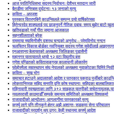
आज प्रतिनिधिसभा सदस्य निर्वाचनः देशैभर मतदान जारी
बैतडीमा जन्तिबस दुर्घटनाः १३ जनाको मृत्यु
कविता – अपजश
पुरस्कार वितरणबिनै काउन्सिलले सम्पन्न गर्‍यो वार्षिकोत्सव
हितेन्द्रदेव शाक्यलाई पद छाड्नुपर्ने नैतिक दबाबः समय बुझेर बाटो खु
खतिवडाको नयाँ गीत जमाना आजकाल
सहनशीलताको ब्रेक
राममाया च्यामिनीसँग दशरथ चन्दको अनुरोध – प्रेमविनोद नन्दन
चलचित्र विकास बोर्डका नवनियुक्त सदस्य गणेश सुवेदीलाई आइएनएनएफ
एनआरएनए बेलायतको अध्यक्षमा जिलिङका पुडासैनी
महानगर यातायातले थप्यो १२ वटा विद्युतीय बस
गणेश पण्डितको कवितासङ्ग्रह कालापानी लोकार्पण
फोहोरमैला व्यवस्थापन संघ नेपालको अध्यक्षमा नुवाकोटका घिमिरे निर्व
कविता – सुख भोग
समाचार हटाउने अदालतको आदेश र पत्रकार पक्राउ पुर्जीबारे काउन्सि
लोकतान्त्रिक सहिद सन्तति वृत्ति कोष स्थापनाः सहिदका बालबालिकाको 
महिनावारी स्वच्छताका लागि ३९२ साइकल यात्रीको सचेतनामूलक र्‍य
नवलपरासी काठमाडौँ सम्पर्क समन्वय समितिको अध्यक्षमा विश्वकर्मा
राजावादीको आन्दोलनः आगलागीमा पत्रकारको मृत्यु
कर्फ्यु लागे पनि तीनकुने क्षेत्र अझै अशान्तः सडकमा सेना परिचालन
राजावादीको प्रदर्शन थप उग्रः केही स्थानमा कर्फ्यु आदेश