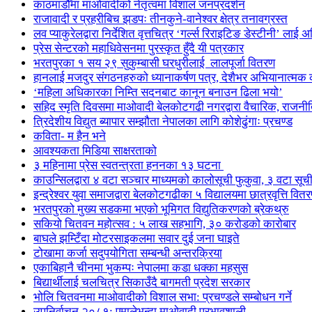
काठमाडौँमा माओवादीको नेतृत्वमा विशाल जनप्रदर्शन
राजावादी र प्रहरीबिच झडपः तीनकुने-वानेश्वर क्षेत्र तनावग्रस्त
लव प्याकुरेलद्वारा निर्देशित वृत्तचित्र ‘गर्ल्स रिराइटिङ डेस्टीनी’ लाई 
प्रेस सेन्टरको महाधिवेसनमा पुरस्कृत हुँदै यी पत्रकार
भरतपुरका १ सय २९ सुकुम्बासी घरधुरीलाई लालपूर्जा वितरण
हानलाई मजदुर संगठनहरुको ध्यानाकर्षण पत्र, देशैभर अभियानात्मक क
‘महिला अधिकारका निम्ति सदनबाट कानून बनाउन ढिला भयो’
सहिद स्मृति दिवसमा माओवादी बेलकोटगढी नगरद्वारा वैचारिक, राजनी
त्रिदेशीय विद्युत ब्यापार सम्झौता नेपालका लागि कोशेढुंगाः प्रचण्ड
कविता- म हैन भने
आवश्यकता मिडिया साक्षरताको
३ महिनामा प्रेस स्वतन्त्रता हननका १३ घटना
काउन्सिलद्वारा ४ वटा सञ्चार माध्यमको कालोसूची फुकुवा, ३ वटा सू
इन्द्रेश्वर युवा समाजद्वारा बेलकोटगढीका ५ विद्यालयमा छात्रवृत्ति वित
भरतपुरको मुख्य सडकमा भएको भूमिगत विद्युतिकरणको ब्रेकथ्रु
सकियो चितवन महोत्सव : ५ लाख सहभागि, ३० करोडको कारोबार
बाघले झम्टिँदा मोटरसाइकलमा सवार दुई जना घाइते
टोखामा कर्जा सदुपयोगिता सम्बन्धी अन्तरक्रिया
एकाबिहानै चीनमा भुकम्पः नेपालमा कडा धक्का महसुस
बिद्यार्थीलाई चलचित्र सिकाउँदै बागमती प्रदेश सरकार
भोलि चितवनमा माओवादीको विशाल सभा: प्रचण्डले सम्बोधन गर्ने
उपनिर्वाचन २०८१: एमालेभन्दा माओवादी प्रभावशाली