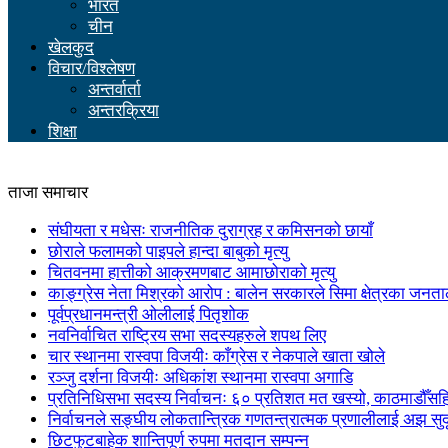
भारत
चीन
खेलकुद
विचार/विश्लेषण
अन्तर्वार्ता
अन्तरक्रिया
शिक्षा
ताजा समाचार
संघीयता र मधेसः राजनीतिक दुराग्रह र कमिसनको छायाँ
छोराले फलामको पाइपले हान्दा बाबुको मृत्यु
चितवनमा हात्तीको आक्रमणबाट आमाछोराको मृत्यु
काङ्ग्रेस नेता मिश्रको आरोप : बालेन सरकारले सिमा क्षेत्रका जनत
पूर्वप्रधानमन्त्री ओलीलाई पितृशोक
नवनिर्वाचित राष्ट्रिय सभा सदस्यहरुले शपथ लिए
चार स्थानमा रास्वपा विजयीः काँग्रेस र नेकपाले खाता खोले
रञ्जु दर्शना विजयीः अधिकांश स्थानमा रास्वपा अगाडि
प्रतिनिधिसभा सदस्य निर्वाचनः ६० प्रतिशत मत खस्यो, काठमाडौँसहित 
निर्वाचनले सङ्घीय लोकतान्त्रिक गणतन्त्रात्मक प्रणालीलाई अझ सुद
छिटफुटबाहेक शान्तिपूर्ण रुपमा मतदान सम्पन्न