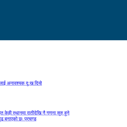
ालाई अनावश्यक दु:ख दियो
केही स्थानमा रातीदेखि नै गणना सुरु हुने
ृढ बनाएको छः प्रचण्ड