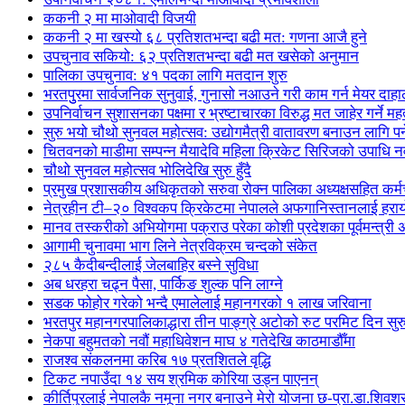
ककनी २ मा माओवादी विजयी
ककनी २ मा खस्यो ६८ प्रतिशतभन्दा बढी मत: गणना आजै हुने
उपचुनाव सकियो: ६२ प्रतिशतभन्दा बढी मत खसेको अनुमान
पालिका उपचुनाव: ४१ पदका लागि मतदान शुरु
भरतपुुरमा सार्वजनिक सुनुवाई, गुनासो नआउने गरी काम गर्न मेयर दाहा
उपनिर्वाचन सुशासनका पक्षमा र भ्रष्टाचारका विरुद्ध मत जाहेर गर्ने महत
सुरु भयो चौथो सुनवल महोत्सव: उद्योगमैत्री वातावरण बनाउन लागि पर
चितवनको माडीमा सम्पन्न मैयादेवि महिला क्रिकेट सिरिजको उपाधि
चौथो सुनवल महोत्सव भोलिदेखि सुरु हुँदै
प्रमुख प्रशासकीय अधिकृतको सरुवा रोक्न पालिका अध्यक्षसहित कर्
नेत्रहीन टी–२० विश्वकप क्रिकेटमा नेपालले अफगानिस्तानलाई हराय
मानव तस्करीको अभियोगमा पक्राउ परेका कोशी प्रदेशका पूर्वमन्त्री अधि
आगामी चुनावमा भाग लिने नेत्रविक्रम चन्दको संकेत
२८५ कैदीबन्दीलाई जेलबाहिर बस्ने सुविधा
अब धरहरा चढ्न पैसा, पार्किङ शुल्क पनि लाग्ने
सडक फोहोर गरेको भन्दै एमालेलाई महानगरको १ लाख जरिवाना
भरतपुर महानगरपालिकाद्धारा तीन पाङ्ग्रे अटोको रुट परमिट दिन सुर
नेकपा बहुमतको नवौं महाधिवेशन माघ ४ गतेदेखि काठमाडौँमा
राजश्व संकलनमा करिब १७ प्रतशितले वृद्धि
टिकट नपाउँदा १४ सय श्रमिक कोरिया उड्न पाएनन्
कीर्तिपुरलाई नेपालकै नमूना नगर बनाउने मेरो योजना छ-प्रा.डा.शिवशर