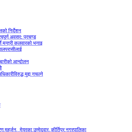
लको निर्देशन
्वपूर्ण अवसर: प्रचण्ड
्ने मन्त्री कलवारको भनाइ
 नवलपरासीलाई
मचारीको आन्दोलन
ो
कारीविरुद्ध मुद्दा नचल्ने
ु
ण महर्जन, मेयरका उम्मेदवार, कीर्तिपुर नगरपालिका