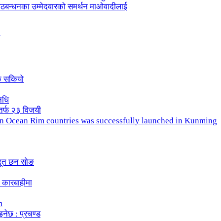
ले गठबन्धनका उम्मेदवारको समर्थन माओवादीलाई
क सकियो
िधि
तर्फ २३ विजयी
ndian Ocean Rim countries was successfully launched in Kunming
दूत छन सोङ
 कारबाहीमा
m
इनेछ : प्रचण्ड