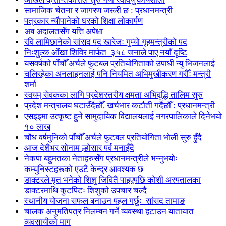
सामाजिक चेतना र जागरण जरूरी छ : प्रधानमन्त्री
पत्रकार न्यौपानेको घरको शिक्षा लोकार्पण
अब अदालतसँग यत्ति अपेक्षा
रवि लामिछानेको सांसद पद खारेजः गुम्यो गृहमन्त्रीको पद
निःशुल्क आँखा शिविर मार्फत ३५८ जनाले पाए नयाँ दृष्टि
यसवर्षको पाँचौँ अर्चले फुटबल प्रतियोगिताको उपाधी न्यु भिजनलाई
चलिरहेका अनलाइनलाई पनि नियमित अभिमुखीकरण गरौँः मन्त्री
शर्मा
स्वयम् सेवकका लागि प्रदेशस्तरीय क्षमता अभिवृद्धि तालिम सुरु
प्रदेश मन्त्रालय घटाउँदैछौँ, खर्चभार कटौती गर्दैछौँ : प्रधानमन्त्री
एसइइमा उत्कृष्ट हुने सामुदायिक विद्यालयलाई नगरपालिकाले दिनेभयो
१० लाख
चौध वर्षमुनिको पाँचौँ अर्चले फुटबल प्रतियोगिता भोली सुरु हुँदै
आज देशैभर सोनाम ल्होसार पर्व मनाइँदै
नेकपा बहुमतका नेताहरुसँग प्रधानमन्त्रीले भन्नुभयोः
कम्युनिस्टहरूको एउटै केन्द्र आवश्यक छ
डाक्टरले मृत भनेको शिशु जिवितै पाइएपछि कोशी अस्पतालका
डाक्टरमाथि कुटपिटः शिशुको उपचार चल्दै
स्थानीय योजना सफल बनाउन पहल गर्छुः सांसद तामाङ
चालक अनुमतिपत्र निलम्बन गर्ने व्यवस्था हटाउन यातायात
व्यवसायीको माग