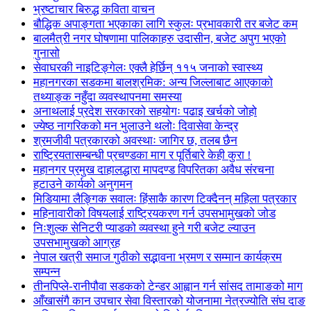
भ्रष्टाचार बिरुद्ध कविता वाचन
बौद्धिक अपाङ्गता भएकाका लागि स्कुलः प्रभावकारी तर बजेट कम
बालमैत्री नगर घोषणामा पालिकाहरु उदासीन, बजेट अपुग भएको
गुनासो
सेवाघरकी नाइटिङ्गेलः एक्लै हेर्छिन् ११५ जनाको स्वास्थ्य
महानगरका सडकमा बालश्रमिक: अन्य जिल्लाबाट आएकाको
तथ्याङ्क नहुँदा व्यवस्थापनमा समस्या
अनाथलाई प्रदेश सरकारको सहयोगः पढाइ खर्चको जोहो
ज्येष्ठ नागरिकको मन भुलाउने थलोः दिवासेवा केन्द्र
श्रमजीवी पत्रकारको अवस्थाः जागिर छ, तलब छैन
राष्ट्रियतासम्बन्धी प्रचण्डका माग र पूर्तिबारे केही कुरा !
महानगर प्रमुख दाहालद्धारा मापदण्ड विपरितका अवैध संरचना
हटाउने कार्यको अनुगमन
मिडियामा लैङ्गिक सवालः हिंसाकै कारण टिक्दैनन् महिला पत्रकार
महिनावारीको विषयलाई राष्ट्रियकरण गर्न उपसभामुखको जोड
निःशुल्क सेनिटरी प्याडको व्यवस्था हुने गरी बजेट ल्याउन
उपसभामुखको आग्रह
नेपाल खत्री समाज गुठीको सद्भावना भ्रमण र सम्मान कार्यक्रम
सम्पन्न
तीनपिप्ले-रानीपौवा सडकको टेन्डर आह्वान गर्न सांसद तामाङको माग
आँखासंगै कान उपचार सेवा विस्तारको योजनामा नेत्रज्योति संघ दाङ