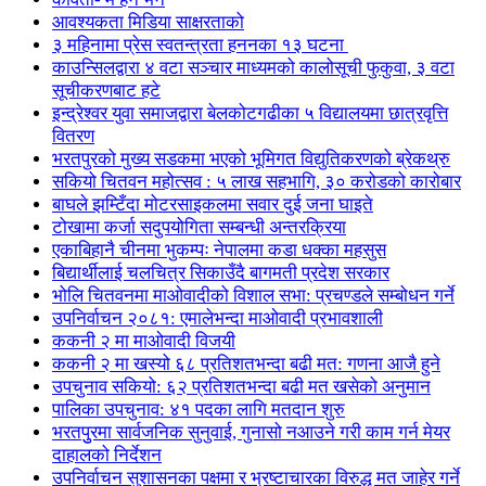
आवश्यकता मिडिया साक्षरताको
३ महिनामा प्रेस स्वतन्त्रता हननका १३ घटना
काउन्सिलद्वारा ४ वटा सञ्चार माध्यमको कालोसूची फुकुवा, ३ वटा
सूचीकरणबाट हटे
इन्द्रेश्वर युवा समाजद्वारा बेलकोटगढीका ५ विद्यालयमा छात्रवृत्ति
वितरण
भरतपुरको मुख्य सडकमा भएको भूमिगत विद्युतिकरणको ब्रेकथ्रु
सकियो चितवन महोत्सव : ५ लाख सहभागि, ३० करोडको कारोबार
बाघले झम्टिँदा मोटरसाइकलमा सवार दुई जना घाइते
टोखामा कर्जा सदुपयोगिता सम्बन्धी अन्तरक्रिया
एकाबिहानै चीनमा भुकम्पः नेपालमा कडा धक्का महसुस
बिद्यार्थीलाई चलचित्र सिकाउँदै बागमती प्रदेश सरकार
भोलि चितवनमा माओवादीको विशाल सभा: प्रचण्डले सम्बोधन गर्ने
उपनिर्वाचन २०८१: एमालेभन्दा माओवादी प्रभावशाली
ककनी २ मा माओवादी विजयी
ककनी २ मा खस्यो ६८ प्रतिशतभन्दा बढी मत: गणना आजै हुने
उपचुनाव सकियो: ६२ प्रतिशतभन्दा बढी मत खसेको अनुमान
पालिका उपचुनाव: ४१ पदका लागि मतदान शुरु
भरतपुुरमा सार्वजनिक सुनुवाई, गुनासो नआउने गरी काम गर्न मेयर
दाहालको निर्देशन
उपनिर्वाचन सुशासनका पक्षमा र भ्रष्टाचारका विरुद्ध मत जाहेर गर्ने