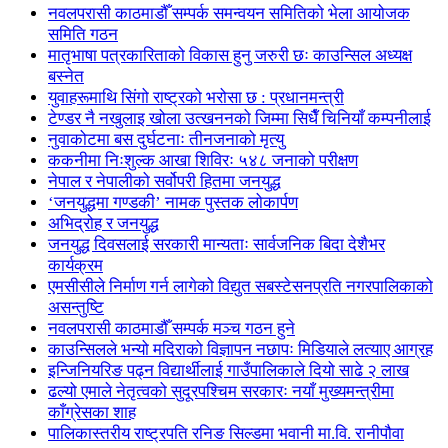
नवलपरासी काठमाडौँ सम्पर्क समन्वयन समितिको भेला आयोजक
समिति गठन
मातृभाषा पत्रकारिताको विकास हुनु जरुरी छः काउन्सिल अध्यक्ष
बस्नेत
युवाहरूमाथि सिंगो राष्ट्रको भरोसा छ : प्रधानमन्त्री
टेण्डर नै नखुलाइ खोला उत्खननको जिम्मा सिधैँ चिनियाँ कम्पनीलाई
नुवाकोटमा बस दुर्घटनाः तीनजनाको मृत्यु
ककनीमा निःशुल्क आखा शिविरः ५४८ जनाको परीक्षण
नेपाल र नेपालीको सर्वोपरी हितमा जनयुद्ध
‘जनयुद्धमा गण्डकी’ नामक पुस्तक लोकार्पण
अभिद्रोह र जनयुद्ध
जनयुद्ध दिवसलाई सरकारी मान्यताः सार्वजनिक बिदा देशैभर
कार्यक्रम
एमसीसीले निर्माण गर्न लागेको विद्युत सबस्टेसनप्रति नगरपालिकाको
असन्तुष्टि
नवलपरासी काठमाडौँ सम्पर्क मञ्च गठन हुने
काउन्सिलले भन्यो मदिराको विज्ञापन नछापः मिडियाले लत्याए आग्रह
इन्जिनियरिङ पढ्न विद्यार्थीलाई गाउँपालिकाले दियो साढे २ लाख
ढल्यो एमाले नेतृत्वको सुदूरपश्चिम सरकारः नयाँ मुख्यमन्त्रीमा
काँग्रेसका शाह
पालिकास्तरीय राष्ट्रपति रनिङ सिल्डमा भवानी मा.वि. रानीपौवा