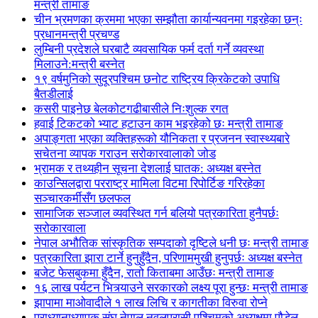
मन्त्री तामाङ
चीन भ्रमणका क्रममा भएका सम्झौता कार्यान्यवनमा गइरहेका छन्ः
प्रधानमन्त्री प्रचण्ड
लुम्बिनी प्रदेशले घरबाटै व्यवसायिक फर्म दर्ता गर्ने व्यवस्था
मिलाउने:मन्त्री बस्नेत
१९ वर्षमुनिको सुदूरपश्चिम छनोट राष्ट्रिय क्रिकेटको उपाधि
बैतडीलाई
कसरी पाइनेछ बेलकोटगढीबासीले निःशुल्क रगत
हवाई टिकटको भ्याट हटाउन काम भइरहेको छः मन्त्री तामाङ
अपाङ्गता भएका व्यक्तिहरूको यौनिकता र प्रजनन स्वास्थ्यबारे
सचेतना व्यापक गराउन सरोकारवालाको जोड
भ्रामक र तथ्यहीन सूचना देशलाई घातक: अध्यक्ष बस्नेत
काउन्सिलद्वारा परराष्ट्र मामिला विटमा रिपोर्टिङ गरिरहेका
सञ्चारकर्मीसँग छलफल
सामाजिक सञ्जाल व्यवस्थित गर्न बलियो पत्रकारिता हुनैपर्छः
सरोकारवाला
नेपाल अभौतिक सांस्कृतिक सम्पदाको दृष्टिले धनी छः मन्त्री तामाङ
पत्रकारिता झारा टार्ने हुनुहुँदैन, परिणाममुखी हुनुपर्छः अध्यक्ष बस्नेत
बजेट फेसबुकमा हुँदैन, रातो किताबमा आउँछः मन्त्री तामाङ
१६ लाख पर्यटन भित्र्याउने सरकारको लक्ष्य पूरा हुन्छः मन्त्री तामाङ
झापामा माओवादीले १ लाख लिचि र कागतीका विरुवा रोप्ने
प्राध्यानाध्यापक संघ नेपाल नवलपरासी पश्चिमको अध्यक्षमा पौडेल