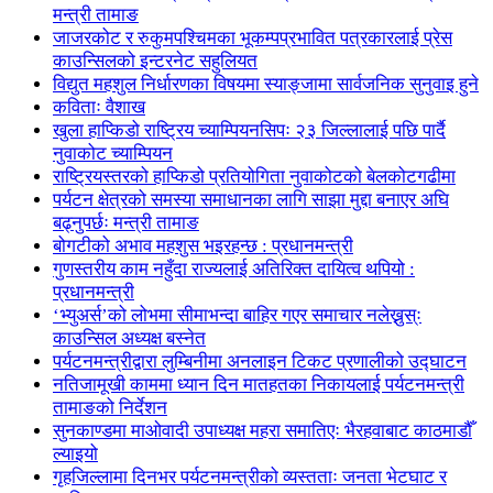
मन्त्री तामाङ
जाजरकोट र रुकुमपश्चिमका भूकम्पप्रभावित पत्रकारलाई प्रेस
काउन्सिलको इन्टरनेट सहुलियत
विद्युत महशुल निर्धारणका विषयमा स्याङ्जामा सार्वजनिक सुनुवाइ हुने
कविताः वैशाख
खुला हाप्किडो राष्ट्रिय च्याम्पियनसिपः २३ जिल्लालाई पछि पार्दै
नुवाकोट च्याम्पियन
राष्ट्रियस्तरको हाप्किडो प्रतियोगिता नुवाकोटको बेलकोटगढीमा
पर्यटन क्षेत्रको समस्या समाधानका लागि साझा मुद्दा बनाएर अघि
बढ्नुपर्छः मन्त्री तामाङ
बोगटीको अभाव महशुस भइरहन्छ : प्रधानमन्त्री
गुणस्तरीय काम नहुँदा राज्यलाई अतिरिक्त दायित्व थपियो :
प्रधानमन्त्री
‘भ्युअर्स’को लोभमा सीमाभन्दा बाहिर गएर समाचार नलेख्नुस्ः
काउन्सिल अध्यक्ष बस्नेत
पर्यटनमन्त्रीद्वारा लुम्बिनीमा अनलाइन टिकट प्रणालीको उद्घाटन
नतिजामूखी काममा ध्यान दिन मातहतका निकायलाई पर्यटनमन्त्री
तामाङको निर्देशन
सुनकाण्डमा मा‌ओवादी उपाध्यक्ष महरा समातिएः भैरहवाबाट काठमाडौँ
ल्याइयो
गृहजिल्लामा दिनभर पर्यटनमन्त्रीको व्यस्तताः जनता भेटघाट र