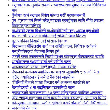
भ्युटावर बनाउनुअघि सडक र स्वास्थ्य सेवा पुर्‍याउन सांसद छिरिङको
माग
पुँजीगत खर्च बढाउन विशेष मेहेनत गरौँः प्रधानमन्त्री
पुनः प्रयोग गर्न मिल्ने घरेलु प्याडको प्रबर्द्धनका लागि नीति ल्याउन
विधायकहरू प्रतिबद्ध
माओवादी एकता विथोल्ने माओवादीभित्रै छन्ः अध्यक्ष बुढाथोकी
बाराका तीनसय जना महिलालाई सजिलो प्याड वितरण
बुद्ध प्राविका विद्यार्थीलाई पोसाक वितरण
मिटरब्याज पीडितसँग वार्ता गर्न समिति गठन, विधेयक दर्ताबारे
मन्त्रीपरिषद्को बैठकमा निर्णय हुने
एफसी क्लब क्यामरुनले जित्यो प्रथम कोहलपुर गोल्डकपको उपाधि
आन्दोलनरत पक्षसँग वार्ता गर्न समिति गठन
अनलाइनको संख्या मात्रै बढ्योः अध्यक्ष बस्नेत
नेपालको वर्ल्ककप क्वालिफायर यात्राः युएइमाथि ९ रनको जित
एलिट क्यापिटललाई मर्चेन्ट बैंकरको लाइसेन्स
‘चिनियाँ बैंकको शाखा विस्तार गर्न अध्ययन भइरहेको छ’
बेलकोटगढी ४ मा वाइसियल वडाकमिटी गठन
नुवाकोटको पञ्चकन्यामा १३ जना सहिदहरुको सालिक अनावरण
प्रेस सम्बद्ध कानुनका लागि दलसँग संवाद बढाउनुस्ः सभामुख घिमिरे
कोल्पुखोलामा महानगरको दादागिरीः बन्चरेडाँडाको लेदो सिधैँ खोलामा
जनताको सेवा गर