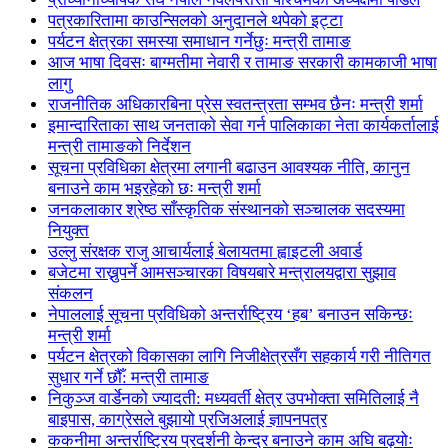
पत्रकारितामा काउन्सिलको अनुदानले थपेको इट्टा
पर्यटन क्षेत्रका समस्या समाधान गर्नेछुः मन्त्री तामाङ
आज भाषा दिवसः बाग्मतीमा नेवारी र तामाङ सरकारी कामकाजी भाषा
लागु
राजनीतिक अधिकारबिना प्रेस स्वतन्त्रता सम्भव छैनः मन्त्री शर्मा
इमान्दारिताका साथ जनताकाे सेवा गर्न पालिकाका नेता कार्यकर्तालाई
मन्त्री तामाङको निर्देशन
सूचना प्रविधिका क्षेत्रमा लगानी बढाउन आवश्यक नीति, कानुन
बनाउने काम भइरहेको छः मन्त्री शर्मा
जनकलाकार श्रेष्ठ साँस्कृतिक संस्थानको सञ्चालक सदस्यमा
नियुक्त
उल्लु संरक्षक राजु आचार्यलाई बेलायतमा ह्वाइटली अवार्ड
बजेटमा राख्नुपर्ने आमसञ्चारका विषयबारे मन्त्रालयद्वारा सुझाव
संकलन
नेपाललाई सूचना प्रविधिको अन्तर्राष्ट्रिय ‘हब’ बनाउन सकिन्छः
मन्त्री शर्मा
पर्यटन क्षेत्रको विकासका लागि निजीक्षेत्रसँग सहकार्य गरी नीतिगत
सुधार गर्ने छौँ: मन्त्री तामाङ
निकुञ्ज वार्डेनको ज्यादती: मध्यवर्ती क्षेत्र उपभोक्ता समितिलाई नै
बाइपास, काग्रेसले बुझायो प्रजिअलाई ज्ञापनपत्र
ककनीमा अन्तर्राष्ट्रिय प्रदर्शनी केन्द्र बनाउने काम अघि बढ्योः