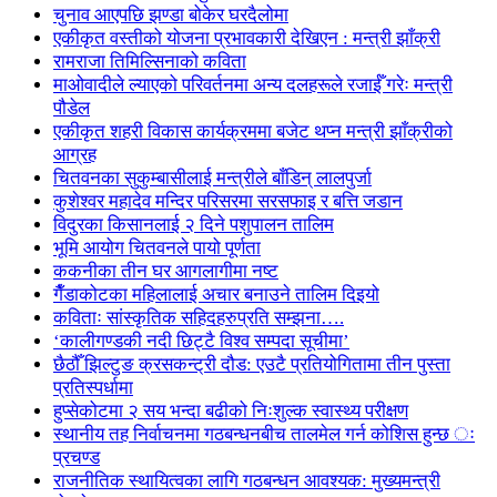
चुनाव आएपछि झण्डा बोकेर घरदैलोमा
एकीकृत वस्तीको योजना प्रभावकारी देखिएन : मन्त्री झाँक्री
रामराजा तिमिल्सिनाको कविता
माओवादीले ल्याएको परिवर्तनमा अन्य दलहरूले रजाईँ गरेः मन्त्री
पौडेल
एकीकृत शहरी विकास कार्यक्रममा बजेट थप्न मन्त्री झाँक्रीको
आग्रह
चितवनका सुकुम्बासीलाई मन्त्रीले बाँडिन् लालपुर्जा
कुशेश्वर महादेव मन्दिर परिसरमा सरसफाइ र बत्ति जडान
विदुरका किसानलाई २ दिने पशुपालन तालिम
भूमि आयोग चितवनले पायो पूर्णता
ककनीका तीन घर आगलागीमा नष्ट
गैँडाकोटका महिलालाई अचार बनाउने तालिम दिइयो
कविताः सांस्कृतिक सहिदहरुप्रति सम्झना….
‘कालीगण्डकी नदी छिट्टै विश्व सम्पदा सूचीमा’
छैठौँ झिल्टुङ क्रसकन्ट्री दौड: एउटै प्रतियोगितामा तीन पुस्ता
प्रतिस्पर्धामा
हुप्सेकोटमा २ सय भन्दा बढीको निःशुल्क स्वास्थ्य परीक्षण
स्थानीय तह निर्वाचनमा गठबन्धनबीच तालमेल गर्न कोशिस हुन्छ ः
प्रचण्ड
राजनीतिक स्थायित्वका लागि गठबन्धन आवश्यक: मुख्यमन्त्री