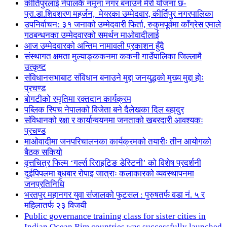
कीर्तिपुरलाई नेपालकै नमूना नगर बनाउने मेरो योजना छ-
प्रा.डा.शिवशरण महर्जन, मेयरका उम्मेदवार, कीर्तिपुर नगरपालिका
उपनिर्वाचन: ३१ जनाको उम्मेदवारी फिर्ता, रुकुमपूर्वमा काँग्रेस एमाले
गठबन्धनका उम्मेदवारको समर्थन माओवादीलाई
आज उम्मेदवारको अन्तिम नामावली प्रकाशन हुँदै
संस्थागत क्षमता मुल्याङ्ककनमा ककनी गाउँपालिका जिल्लामै
उत्कृष्ट
संविधानसभाबाट संविधान बनाउने मुद्दा जनयुद्धको मुख्य मुद्दा होः
प्रचण्ड
बोगटीको स्मृतिमा रक्तदान कार्यक्रम
पब्लिक स्पिच नेपालको विजेता बने दैलेखका दिल बहादुर
संविधानको रक्षा र कार्यान्वयनमा जनताको खबरदारी आवश्यकः
प्रचण्ड
माओवादीमा जनपरिचालनका कार्यक्रमको तयारीः तीन आयोगको
बैठक सकियो
वृत्तचित्र फिल्म ‘गर्ल्स रिराइटिङ डेस्टिनी’ को विशेष प्रदर्शनी
दुईपिपलमा बुधबार रोपाइ जात्राः कलाकारको व्यवस्थापनमा
जनप्रतिनिधि
भरतपुर महानगर युवा संजालको फुटसल : पुरुषतर्फ वडा नं. ५ र
महिलातर्फ २३ विजयी
Public governance training class for sister cities in
Indian Ocean Rim countries was successfully launched