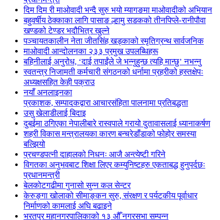
दिम दिम री माओवादी भन्दै सुरु भयो म्यागङमा माओवादीको अभियान
बहुवर्षीय ठेक्काका लागि पासाङ ल्हामु सडकको तीनपिप्ले-रानीपौवा
खण्डको टेण्डर भदौभित्र खुल्ने
पञ्चायतकालीन नेता जीतसिंह खड्काको स्मृतिग्रन्थ सार्वजनिक
माओवादी आन्दोलनका २३३ प्रमुख उपलब्धिहरू
बहिनीलाई अनुरोध, ‘दाई तपाईंले जे भन्नुहुन्छ त्यहि मान्छु’ नभन्नु
स्वतन्त्र निजामती कर्मचारी संगठनको धर्नामा प्रहरीको हस्तक्षेपः
अध्यक्षसहित केही पक्राउ
नयाँ अनलाइनका
प्रकाशक, सम्पादकद्वारा आचारसंहिता पालनामा प्रतिबद्धता
उसु खेलाडीलाई बिदाइ
दुबईमा ठगिएका नेपालीबारे रास्वपाले गरायो दुतावासलाई ध्यानाकर्षण
शहरी विकास मन्त्रालयका कारण बन्चरेडाँडाको फोहोर समस्या
बल्झियो
प्रचण्डपत्नी दाहालको निधनः आजै अन्त्येष्टी गरिने
विगतका अनुभवबाट शिक्षा लिएर कम्युनिष्टहरु एकताबद्ध हुनुपर्दछः
प्रधानमन्त्री
बेलकोटगढीमा गुनासो सुन्न कल सेन्टर
केरुङ्गा खोलाको सीमाङ्कन सुरु, संरक्षण र पर्यटकीय पूर्वाधार
निर्माणको कामलाई अघि बढाइने
भरतपुर महानगरपालिकाको १३ औँ नगरसभा सम्पन्न