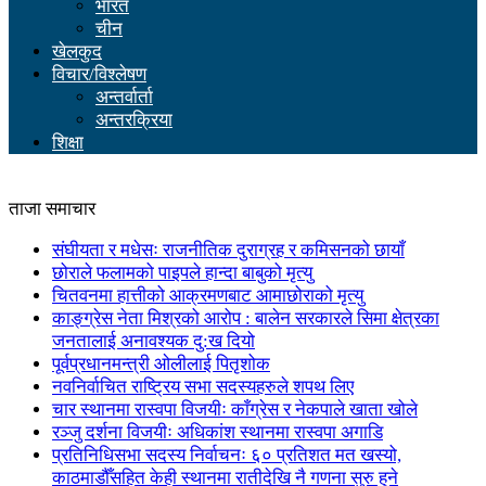
भारत
चीन
खेलकुद
विचार/विश्लेषण
अन्तर्वार्ता
अन्तरक्रिया
शिक्षा
ताजा समाचार
संघीयता र मधेसः राजनीतिक दुराग्रह र कमिसनको छायाँ
छोराले फलामको पाइपले हान्दा बाबुको मृत्यु
चितवनमा हात्तीको आक्रमणबाट आमाछोराको मृत्यु
काङ्ग्रेस नेता मिश्रको आरोप : बालेन सरकारले सिमा क्षेत्रका
जनतालाई अनावश्यक दु:ख दियो
पूर्वप्रधानमन्त्री ओलीलाई पितृशोक
नवनिर्वाचित राष्ट्रिय सभा सदस्यहरुले शपथ लिए
चार स्थानमा रास्वपा विजयीः काँग्रेस र नेकपाले खाता खोले
रञ्जु दर्शना विजयीः अधिकांश स्थानमा रास्वपा अगाडि
प्रतिनिधिसभा सदस्य निर्वाचनः ६० प्रतिशत मत खस्यो,
काठमाडौँसहित केही स्थानमा रातीदेखि नै गणना सुरु हुने