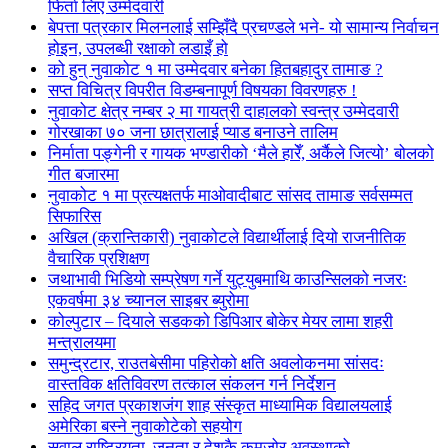
फिर्ता लिए उम्मेदवारी
बेपत्ता पत्रकार मिलनलाई सम्झिँदै प्रचण्डले भने- यो सामान्य निर्वाचन
होइन, उपलब्धी रक्षाको लडाइँ हो
को हुन् नुवाकोट १ मा उम्मेदवार बनेका हितबहादुर तामाङ ?
सप्त विचित्र विपरीत विडम्बनापूर्ण विषयका विवरणहरु !
नुवाकोट क्षेत्र नम्बर २ मा गायत्री दाहालको स्वन्त्र उम्मेदवारी
गोरखाका ७० जना छात्रालाई प्याड बनाउने तालिम
निर्माता पङ्गेनी र गायक भण्डारीको ‘मैले हारेँ, अर्कैले जित्यो’ बोलको
गीत बजारमा
नुवाकोट १ मा प्रत्यक्षतर्फ माओवादीबाट सांसद तामाङ सर्वसम्मत
सिफारिस
अखिल (क्रान्तिकारी) नुवाकोटले विद्यार्थीलाई दियो राजनीतिक
वैचारिक प्रशिक्षण
जथाभावी भिडियो सम्प्रेषण गर्ने युट्युबमाथि काउन्सिलको नजरः
एकवर्षमा ३४ च्यानल साइबर ब्युरोमा
कोल्पुटार – दियाले सडकको डिपिआर बोकेर मेयर लामा शहरी
मन्त्रालयमा
समुन्द्रटार, राउतबेसीमा पहिरोको क्षति अवलोकनमा सांसदः
वास्तविक क्षतिविवरण तत्काल संकलन गर्न निर्देशन
सहिद जगत प्रकाशजंग शाह संस्कृत माध्यामिक विद्यालयलाई
अमेरिका बस्ने नुवाकोटेको सहयोग
सवाल राष्ट्रियता, जनता र देशकै कमजोर अवस्थाको