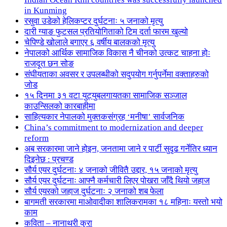
in Kunming
रसुवा उडेको हेलिकप्टर दुर्घटनाः ५ जनाको मृत्यु
दारी ग्याङ फुटसल प्रतियोगिताको टिम दर्ता फारम खुल्यो
चेपिण्डे खोलाले बगाएर ६ वर्षीय बालकको मृत्यु
नेपालको आर्थिक सामाजिक विकास नै चीनको उत्कट चाहना होः
राजदूत छन सोङ
संघीयताका अवसर र उपलब्धीको सदुपयोग गर्नुपर्नेमा वक्ताहरुको
जोड
१५ दिनमा ३१ वटा युट्युबलगायतका सामाजिक सञ्जाल
काउन्सिलको कारबाहीमा
साहित्यकार नेपालको मुक्तकसंग्रह ‘मनीषा’ सार्वजनिक
China’s commitment to modernization and deeper
reform
अब सरकारमा जाने होइन, जनतामा जाने र पार्टी सुदृढ गर्नेतिर ध्यान
दिइनेछ : प्रचण्ड
सौर्य एयर दुर्घटनाः ४ जनाको जीवितै उद्दार, १५ जनाको मृत्यु
सौर्य एयर दुर्घटनाः आफ्नै कर्मचारी लिएर पोखरा जाँदै थियो जहाज
सौर्य एयरको जहाज दुर्घटनाः २ जनाको शब फेला
बागमती सरकारमा माओवादीका शालिकरामका १८ महिनाः यस्तो भयो
काम
कविता – नानाथरी कुरा