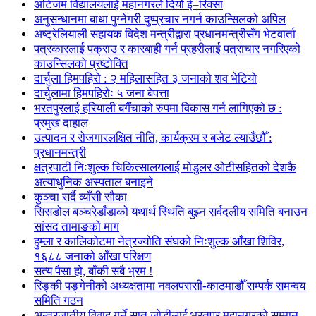
अटिजम विद्यालयलाई महानगरले दियो ई–रिक्सा
अनुसन्धानमा बाधा पुग्नेगरी दुष्प्रचार नगर्न काउन्सिलको अपिल
अष्ट्रेलियाली सहायक विदेश मन्त्रीद्वारा प्रधानमन्त्रीसँग भेटवार्ता
पत्रकारलाई पक्राउ र कारबाही गर्न प्रहरीलाई पत्राचार नगरिएको
काउन्सिलको प्रष्टोक्ति
दार्चुला हिमपहिरो : २ महिलासहित ३ जनाको शव भेटियो
दार्चुलामा हिमपहिरोः ५ जना बेपत्ता
भरतपुरलाई हरियाली बगैँचाको रुपमा विकास गर्न लागिएको छ :
प्रमुख दाहाल
उत्पादन र रोजगारलक्षित नीति, कार्यक्रम र बजेट ल्याउँछौँ :
प्रधानमन्त्री
क्षत्रपाटी निःशुल्क चिकित्सालयलाई मोडुलर ओटीसहितको देशकै
अत्याधुनिक अस्पताल बनाइने
कुञ्चा सर्दै व्याँसी सौका
सिसडोल बञ्चरेडाँडाको यथार्थ स्थिति बुझ्न सर्वदलीय समिति बनाउन
सांसद तामाङको माग
हुम्ला र कालिकोटमा नेत्रज्योति संघको निःशुल्क आँखा शिविर,
१६८८ जनाको आँखा परिक्षण
सत्य पैसा हो, बाँकी सबै भ्रम !
रिङ्की पङ्गेनीको अध्यक्षतामा नवलपरासी-काठमाडौँ सम्पर्क समन्वय
समिति गठन
अन्तरजातीय विवाह गर्ने सात जोडीलाई भरतपुर महानगरको सम्मान