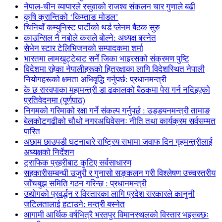
नेपाल-चीन व्यापारले रसुवाको राजश्व संकलन चार गुणाले बढी
कृषि क्रान्तिको ‘किम्ताङ मोडल’
चिनियाँ कम्युनिस्ट पार्टीको थर्ड प्लेनम बैठक सुरु
काउन्सिल नै नबोले कसले बोल्ने: अध्यक्ष बस्नेत
सेभेन स्टार टेलिभिजनको सम्पादकमा शर्मा
भारतमा लामखुट्टेबाट सर्ने जिका भाइरसको संक्रमण पुष्टि
विदेशमा रहेका नेपालीहरूको हितरक्षाका लागि विदेशस्थित नेपाली
नियोगहरूको क्षमता अभिवृद्धि गर्नुपर्छ: प्रधानमन्त्री
के छ रास्वपाका महामन्त्री डा ढकालको बैठकमा पेस गर्न नदिइएको
प्रतिवेदनमा (पूर्णपाठ)
निगमको गरिमाको रक्षा गर्ने संकल्प गर्नुपर्छ : उड्डयनमन्त्री तामाङ
बेलकोटगढीको चौथो नगरअधिवेसनः नीति तथा कार्यक्रम सर्वसम्मत
पारित
अछाम छाउपडी घटनाबारे राष्ट्रिय सभामा जवाफ दिन गृहमन्त्रीलाई
अध्यक्षको निर्देशन
ट्राफिक प्रहरीबाट कुटिए सर्वसाधारण
सहकारीसम्बन्धी उजुरी र गुनासो सङ्कलन गरी विश्लेषण उच्चस्तरीय
जाँचबुझ समिति गठन गरिन्छ : प्रधानमन्त्री
उद्योगको प्रवर्द्धन र विस्तारका लागि प्रदेश सरकारले कानुनी
जटिलतालाई हटाउने: मन्त्री बस्नेत
आगामी आर्थिक वर्षभित्रै भरतपुर विमानस्थलको विस्तार भइसक्छः