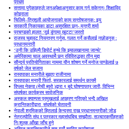
प्रथम
सत्तामा पुगेकाहरुले जनअपेक्षाअनुसार काम गर्न सकेनन्ः शिक्षाविद्
कोइराला
चिलिमे–त्रिशूली आयोजनाको काम सन्तोषजनक: इयु
सरकारी निकायका डाटा असुरक्षित छन्- मन्त्री शर्मा
प्रचण्डको हालत ‘दुई डुंगामा खुट्टा’जस्तो
राजस्व चुहावट नियन्त्रण गर्नुस्, गलत गर्ने कसैलाई नछोड्नुस् :
प्रधानमन्त्री
‘उनी कि उहिल्यै डिपोर्ट हुन्थे कि झ्यालखानामा जान्थे’
अमेरिकामा चालु अवस्थामै छन् रविविरुद्धका तीन मुद्दा
सौन्दर्य प्रतियोगिताका नाममा यौन शोषण गर्ने मनोज पाण्डेलाई ७
वर्षको जेल सजाय
रास्वपाका मन्त्रीले बुझाए राजीनामा
रास्वपाका मन्त्री फिर्ता, सरकारलाई समर्थन कायमै
विप्लव नेकपा (मेची ब्युरो )द्वारा ९ बुदे घोषणापत्र जारी, विभिन्न
संघर्षका कार्यक्रम सार्वजनिक
अस्कल क्याम्पस प्रमुखलाई अपहरण गरिएको भन्दै अखिल
क्रान्तिकारीद्वारा संघर्षको चेतावनी
नेपाली श्रमिकको हितलाई केन्द्रमा राख्न प्रधानमन्त्रीको जोड
नेत्रज्योति संघ र पत्रकार महासंघबिच सम्झौता, सञ्चारकर्मीहरुको
निःशुल्क आँखा जाँच हुने
अखिल क्रान्तिकारीले सुरु गर्यो स्ववियु कार्यशाला