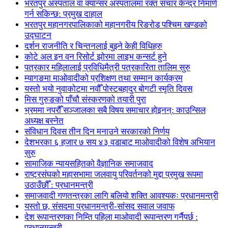
भरतपुर अस्पताल वा क्यान्सर अस्पतालमा रक्त संचार केन्द्र निमार्ण
गर्न सकिन्छ: प्रमुख दाहाल
भरतपुर महानगरपालिकाको महानगरीय रिङरोड पश्चिम खण्डको
उद्घाटन
दर्शन राजनीति र चिन्तनलाई बुझ्ने केही विधिहरु
कोटे अल इन वन रिसोर्ट झोरमा लाइभ कन्सर्ट हुने
पत्रकार महिलालाई प्रविधिमैत्री पत्रकारिता तालिम सुरु
म्यागङमा माओवादीको प्रशिक्षण तथा सम्मान कार्यक्रम
यस्तो भयो नुवाकोटमा नवौँ पोस्टबहादुर बोगटी स्मृति दिवस
मिस गुरुङको पाँचौ संस्करणको तयारी पुरा
भ्रममा नपरौँ सञ्जालका सबै विषय समाचार होइनन्: काउन्सिल
अध्यक्ष बस्नेत
संविधान दिवस तीन दिन मनाउने सरकारको निर्णय
देशभरका ६ हजार ७ सय ४३ वडाबाट माओवादीको विशेष अभियान
सुरु
सामाजिक न्यायसहितको वैज्ञानिक समाजवाद
राष्ट्रसंघको महासभामा जलवायु परिवर्तनको मुद्दा प्रमुख रूपमा
उठाउँछौँ : प्रधानमन्त्री
समाजवादी गणतन्त्रका लागि बलियो शक्ति आवश्यकः प्रधानमन्त्री
यस्तो छ, संसदमा प्रधानमन्त्री-सांसद सवाल जवाफ
देश रूपान्तरणका निम्ति पहिला माओवादी रूपान्तरण गर्नैपर्छ :
प्रधानमन्त्री