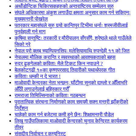
अर्थोडोन्टिक चिकित्सकहरुको अन्तराष्ट्रिय सम्मेलन सुरु
संघले अधिकारमा अंकुश लगाउँदा क्षमता अनुसार काम गर्न सकिएनः
मुख्यमन्त्री पोखरेल
पत्रकार महासंघले सुरु गर्‍यो कान्तिपुर टिभीमा धर्नाः श्रमजीवीलाई
पुनर्वहाली गर्न माग
कृषिमा सन्तुष्टिः तरकारी र मौरीपालन सँगसँगै, श्रेष्ठले थाले गाउँलेले
सिको गरे
नेपाल प्रो क्लब च्याम्पियनसिपः मलेसियामाथि रुपन्देही ११ को जित
नेपालमा मौलिक क्रान्ति र व्यवस्थाको आवश्यकताको बहस
रुद्र ढुङ्गेलको कविता: मैले टिकट किन नपाउने ?
बेलकोटगढी १०का कृष्णप्रसाद तिवारीको यथार्थपरक गीत
कविताः धम्की न दे भारत !
माओवादी केन्द्रका नेता भन्छन्ः घाँटीमा सुनको दाम्लो र औँलाभरि
औँठी लगाउनेलाई बहिस्कार गरौँ
रामराजा तिमिल्सिनाको कविताः गठबन्धन
पुरातात्विक संरचना निर्माणको काम समयमै सक्न मन्त्री झाँक्रीको
निर्देशन
चाहेको काम गर्न बजेटमा कमी हुने छैनः शिक्षामन्त्री पौडेल
लिखु गाउँपालिकामा माओवादी केन्द्रको चुनाव केन्द्रित कार्यक्रम
तीव्र
संसदीय निर्वाचन र कम्युनिस्ट