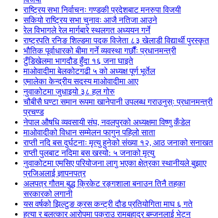
राष्ट्रिय सभा निर्वाचनः गण्डकी प्रदेशबाट मनरुपा विजयी
सकियो राष्ट्रिय सभा चुनावः आजै नतिजा आउने
रेल विभागले रेल मार्गबारे स्थलगत अध्ययन गर्ने
राष्ट्रपति रनिङ शिल्डमा पदक विजेता ८३ खेलाडी विद्यार्थी पुरस्कृत
भौतिक पूर्वाधारको बीमा गर्ने व्यवस्था गर्छौंः प्रधानमन्त्री
टुँडिखेलमा भागदौड हुँदा १६ जना घाइते
माओवादीमा बेलकोटगढी ५ को अध्यक्ष पूर्ण भूर्तेल
एमालेका केन्द्रीय सदस्य माओ‌वादीमा आए
नुवाकोटमा जुधाइयो ३८ हल गोरु
चौबीसै घण्टा समान रूपमा खानेपानी उपलब्ध गराउनुस्ः प्रधानमन्त्री
प्रचण्ड
नेपाल औषधि व्यवसायी संघ, नवलपुरको अध्यक्षमा विष्णु कँडेल
माओवादीको विधान सम्मेलन फागुन पहिलो साता
राप्ती नदि बस दुर्घटनाः मृत्यु हुनेको संख्या १२, आठ जनाको सनाखत
राप्ती पुलबाट नदिमा बस खस्यो: ५ जनाको मृत्यु
नुवाकोटमा एमसिए परियोजना लागु भएका क्षेत्रका स्थानीयले बुझाए
प्रजिअलाई ज्ञापनपत्र
अलपत्र गौतम बुद्ध क्रिकेट रङ्गशाला बनाउन तिनै तहका
सरकारको लगानी
यस वर्षको झिल्टुङ क्रस कन्ट्री दौड प्रतियोगिता माघ ६ गते
हत्या र बलत्कार आरोपमा पक्राउ रामबहादुर बम्जनलाई भेट्न