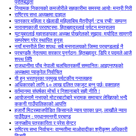
प्रतिबद्धता
नियामक निकायको कमजोरीले सहकारीमा समस्या आयोः मन्त्री गिरी
राष्ट्रिय सभा अध्यक्षमा दाहाल
पत्रकार महिला र खेलाडी महिलाबिच मैत्रीपूर्ण ‘टच रग्बी’ सम्पन्न
नारायणकाजी परराष्ट्रमा, हितबहादुरलाई पर्यटन मन्त्रालय
युट्युबरलाई महासङ्घका अध्यक्ष पोख्रेलको सुझावः मर्यादित सामग्री
सम्प्रेषण गरेर स्थापित हुनुस्
नयाँ मन्त्रीले लिए शपथः सबै मन्त्रालयको जिम्मा प्रचण्डलाई नै
प्रचण्डकै नेतृत्वमा सरकार पुनर्गठनः हितबहादुर, डिपि र पदमले आजै
शपथ लिँदै
राजधानीमा पाँच नेपाली चलचित्रकर्मी सम्मानितः आइएनएफको
अध्यक्षमा प्याकुरेल निर्वाचित
यी हुन् भरतपुरका प्रमुख पर्यटकीय गन्तव्यहरु
अधिकारको लागि ६० लाख दलित एकजुट बन्नु पर्छः वक्ताहरु
वर्तमानमा संघर्षका मोर्चा र निशानाबारे सही नीति !
आयोजनामै नभएको मोटरबाटोबारे भ्रामक समाचार लेखिएको भन्दै
ककनी गाउँपालिकाको आपत्ति
हजारौं मिटरब्याजपीडित किसानले न्याय पाएका छन्, लाखौंले न्याय
पाउँदैछन् : प्रधानमन्त्री प्रचण्ड
जनपक्षीय पत्रकारिता र प्रेस सेन्टर
राष्ट्रिय सभा निर्वाचनः वाग्मतीमा माओवादीका श्रीकृष्ण अधिकारी
विजयी