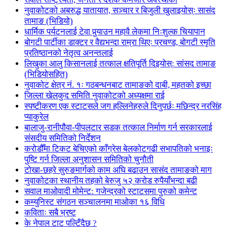
नुवाकोटको अबरुद्ध यातायात, सञ्चार र बिजुली खुलाइयोस्ः सासंद
तामाङ (भिडियो)
धार्मिक पर्यटनलाई टेवा पुर्‍याउन महावै लेकमा निःशुल्क चियापान
बोगटी पार्टीका डाक्टर र वैद्यभन्दा राम्रा थिएः प्रचण्ड, बोगटी स्मृति
प्रतिष्ठानको नेतृत्व अनन्तलाई
लिखुका आलु किसानलाई तत्काल क्षतिपूर्ति दिइयोस्: सांसद तामाङ
(भिडियोसहित)
नुवाकोट क्षेत्र नं. १ः गठबन्धनबाट तामाङको दाबी, महतको इच्छा
जिल्ला खेलकुद समिति नुवाकोटको अध्यक्षमा राई
स्पष्टीकरण एक स्टाटसले जग हल्लिनेहरुले दिनुपर्छः मछिन्द्र नरसिंह
प्याकुरेल
बालाजु-रानीपौवा-पीपलटार सडक तत्काल निर्माण गर्न सरकारलाई
संसदीय समितिको निर्देशन
करोडौँमा टिकट बेचिएको काँग्रेस बेलकोटगढी सभापतिको भनाइः
पुष्टि गर्न जिल्ला अनुशासन समितिको चुनौती
टोखा-छहरे सुरुङमार्गको काम अघि बढाउन सासंद तामाङको माग
नुवाकोटका स्थानीय तहको बेरुजु ५२ करोड रुपैयाँभन्दा बढी
सवाल माओवादी मोमेन्ट: गजेन्द्रको स्टाटसमा पुरुको कमेन्ट
कम्युनिस्ट संगठन सञ्चालनमा माओका १६ विधि
कविताः सबै भ्रष्ट
के नेपाल टाट पल्टिँदैछ ?