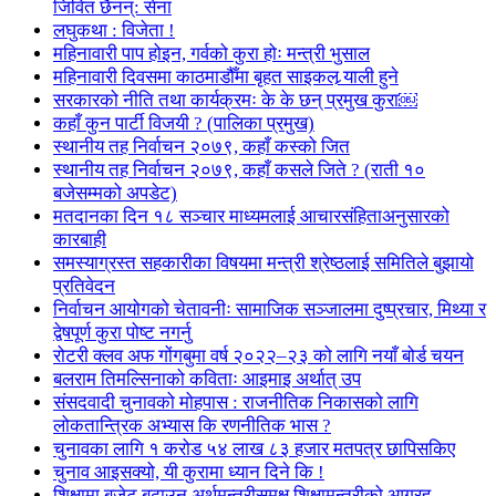
जिवित छैनन्: सेना
लघुकथा : विजेता !
महिनावारी पाप होइन, गर्वको कुरा होः मन्त्री भुसाल
महिनावारी दिवसमा काठमाडौँमा बृहत साइकल र्‍याली हुने
सरकारको नीति तथा कार्यक्रमः के के छन् प्रमुख कुरा￼
कहाँ कुन पार्टी विजयी ? (पालिका प्रमुख)
स्थानीय तह निर्वाचन २०७९, कहाँ कस्को जित
स्थानीय तह निर्वाचन २०७९, कहाँ कसले जिते ? (राती १०
बजेसम्मको अपडेट)
मतदानका दिन १८ सञ्चार माध्यमलाई आचारसंहिताअनुसारको
कारबाही
समस्याग्रस्त सहकारीका विषयमा मन्त्री श्रेष्ठलाई समितिले बुझायो
प्रतिवेदन
निर्वाचन आयोगको चेतावनीः सामाजिक सञ्जालमा दुष्प्रचार, मिथ्या र
द्वेषपूर्ण कुरा पोष्ट नगर्नु
रोटरी क्लव अफ गोंगबुमा वर्ष २०२२–२३ को लागि नयाँ बोर्ड चयन
बलराम तिमल्सिनाको कविताः आइमाइ अर्थात् उप
संसदवादी चुनावको मोहपास : राजनीतिक निकासको लागि
लोकतान्त्रिक अभ्यास कि रणनीतिक भास ?
चुनावका लागि १ करोड ५४ लाख ८३ हजार मतपत्र छापिसकिए
चुनाव आइसक्यो, यी कुरामा ध्यान दिने कि !
शिक्षामा बजेट बढाउन अर्थमन्त्रीसमक्ष शिक्षामन्त्रीको आग्रह