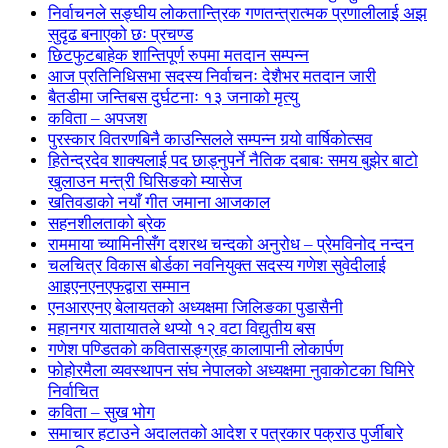
निर्वाचनले सङ्घीय लोकतान्त्रिक गणतन्त्रात्मक प्रणालीलाई अझ
सुदृढ बनाएको छः प्रचण्ड
छिटफुटबाहेक शान्तिपूर्ण रुपमा मतदान सम्पन्न
आज प्रतिनिधिसभा सदस्य निर्वाचनः देशैभर मतदान जारी
बैतडीमा जन्तिबस दुर्घटनाः १३ जनाको मृत्यु
कविता – अपजश
पुरस्कार वितरणबिनै काउन्सिलले सम्पन्न गर्‍यो वार्षिकोत्सव
हितेन्द्रदेव शाक्यलाई पद छाड्नुपर्ने नैतिक दबाबः समय बुझेर बाटो
खुलाउन मन्त्री घिसिङको म्यासेज
खतिवडाको नयाँ गीत जमाना आजकाल
सहनशीलताको ब्रेक
राममाया च्यामिनीसँग दशरथ चन्दको अनुरोध – प्रेमविनोद नन्दन
चलचित्र विकास बोर्डका नवनियुक्त सदस्य गणेश सुवेदीलाई
आइएनएनएफद्वारा सम्मान
एनआरएनए बेलायतको अध्यक्षमा जिलिङका पुडासैनी
महानगर यातायातले थप्यो १२ वटा विद्युतीय बस
गणेश पण्डितको कवितासङ्ग्रह कालापानी लोकार्पण
फोहोरमैला व्यवस्थापन संघ नेपालको अध्यक्षमा नुवाकोटका घिमिरे
निर्वाचित
कविता – सुख भोग
समाचार हटाउने अदालतको आदेश र पत्रकार पक्राउ पुर्जीबारे