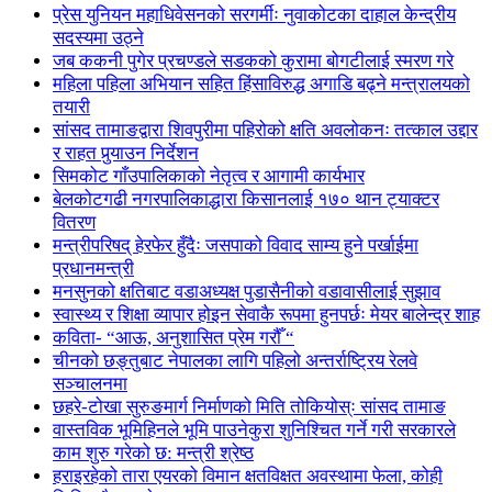
प्रेस युनियन महाधिवेसनको सरगर्मीः नुवाकोटका दाहाल केन्द्रीय
सदस्यमा उठ्ने
जब ककनी पुगेर प्रचण्डले सडकको कुरामा बोगटीलाई स्मरण गरे
महिला पहिला अभियान सहित हिंसाविरुद्ध अगाडि बढ्ने मन्त्रालयको
तयारी
सांसद तामाङद्वारा शिवपुरीमा पहिरोको क्षति अवलोकनः तत्काल उद्दार
र राहत पुर्‍याउन निर्देशन
सिमकोट गाँउपालिकाको नेतृत्व र आगामी कार्यभार
बेलकोटगढी नगरपालिकाद्धारा किसानलाई १७० थान ट्याक्टर
वितरण
मन्त्रीपरिषद् हेरफेर हुँदैः जसपाको विवाद साम्य हुने पर्खाईमा
प्रधानमन्त्री
मनसुनको क्षतिबाट वडाअध्यक्ष पुडासैनीको वडावासीलाई सुझाव
स्वास्थ्य र शिक्षा व्यापार होइन सेवाकै रूपमा हुनपर्छः मेयर बालेन्द्र शाह
कविता- “आऊ, अनुशासित प्रेम गरौँ “
चीनको छङ्तुबाट नेपालका लागि पहिलो अन्तर्राष्ट्रिय रेलवे
सञ्चालनमा
छहरे-टोखा सुरुङमार्ग निर्माणको मिति तोकियोस्ः सांसद तामाङ
वास्तविक भूमिहिनले भूमि पाउनेकुरा शुनिश्चित गर्ने गरी सरकारले
काम शुरु गरेको छ: मन्त्री श्रेष्ठ
हराइरहेको तारा एयरको विमान क्षतविक्षत अवस्थामा फेला, कोही