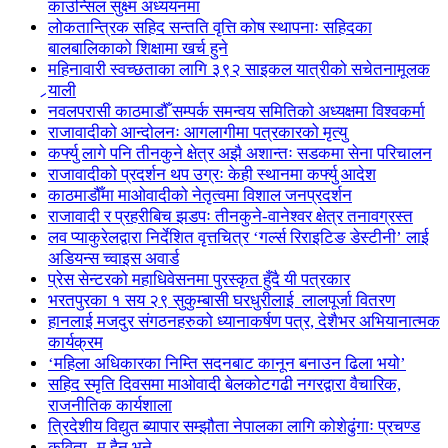
काउन्सिल सुक्ष्म अध्ययनमा
लोकतान्त्रिक सहिद सन्तति वृत्ति कोष स्थापनाः सहिदका
बालबालिकाको शिक्षामा खर्च हुने
महिनावारी स्वच्छताका लागि ३९२ साइकल यात्रीको सचेतनामूलक
र्‍याली
नवलपरासी काठमाडौँ सम्पर्क समन्वय समितिको अध्यक्षमा विश्वकर्मा
राजावादीको आन्दोलनः आगलागीमा पत्रकारको मृत्यु
कर्फ्यु लागे पनि तीनकुने क्षेत्र अझै अशान्तः सडकमा सेना परिचालन
राजावादीको प्रदर्शन थप उग्रः केही स्थानमा कर्फ्यु आदेश
काठमाडौँमा माओवादीको नेतृत्वमा विशाल जनप्रदर्शन
राजावादी र प्रहरीबिच झडपः तीनकुने-वानेश्वर क्षेत्र तनावग्रस्त
लव प्याकुरेलद्वारा निर्देशित वृत्तचित्र ‘गर्ल्स रिराइटिङ डेस्टीनी’ लाई
अडियन्स च्वाइस अवार्ड
प्रेस सेन्टरको महाधिवेसनमा पुरस्कृत हुँदै यी पत्रकार
भरतपुरका १ सय २९ सुकुम्बासी घरधुरीलाई लालपूर्जा वितरण
हानलाई मजदुर संगठनहरुको ध्यानाकर्षण पत्र, देशैभर अभियानात्मक
कार्यक्रम
‘महिला अधिकारका निम्ति सदनबाट कानून बनाउन ढिला भयो’
सहिद स्मृति दिवसमा माओवादी बेलकोटगढी नगरद्वारा वैचारिक,
राजनीतिक कार्यशाला
त्रिदेशीय विद्युत ब्यापार सम्झौता नेपालका लागि कोशेढुंगाः प्रचण्ड
कविता- म हैन भने