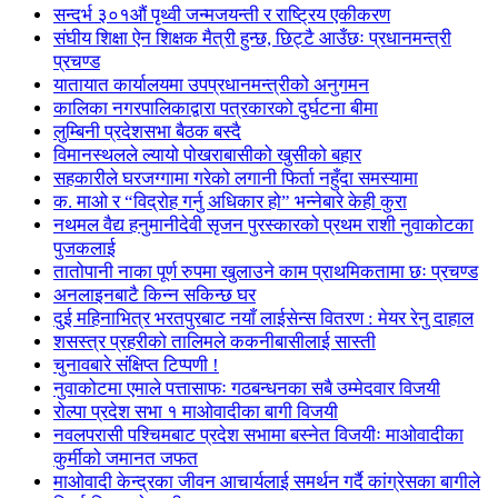
सन्दर्भ ३०१औं पृथ्वी जन्मजयन्ती र राष्ट्रिय एकीकरण
संघीय शिक्षा ऐन शिक्षक मैत्री हुन्छ, छिट्टै आउँछः प्रधानमन्त्री
प्रचण्ड
यातायात कार्यालयमा उपप्रधानमन्त्रीको अनुगमन
कालिका नगरपालिकाद्वारा पत्रकारको दुर्घटना बीमा
लुम्बिनी प्रदेशसभा बैठक बस्दै
विमानस्थलले ल्यायो पोखराबासीको खुसीको बहार
सहकारीले घरजग्गामा गरेको लगानी फिर्ता नहुँदा समस्यामा
क. माओ र “विद्रोह गर्नु अधिकार हो” भन्नेबारे केही कुरा
नथमल वैद्य हनुमानीदेवी सृजन पुरस्कारको प्रथम राशी नुवाकोटका
पुजकलाई
तातोपानी नाका पूर्ण रुपमा खुलाउने काम प्राथमिकतामा छः प्रचण्ड
अनलाइनबाटै किन्न सकिन्छ घर
दुई महिनाभित्र भरतपुरबाट नयाँ लाईसेन्स वितरण : मेयर रेनु दाहाल
शसस्त्र प्रहरीको तालिमले ककनीबासीलाई सास्ती
चुनावबारे संक्षिप्त टिप्पणी !
नुवाकोटमा एमाले पत्तासाफः गठबन्धनका सबै उम्मेदवार विजयी
रोल्पा प्रदेश सभा १ माओवादीका बागी विजयी
नवलपरासी पश्चिमबाट प्रदेश सभामा बस्नेत विजयीः माओवादीका
कुर्मीको जमानत जफत
माओवादी केन्द्रका जीवन आचार्यलाई समर्थन गर्दै कांग्रेसका बागीले