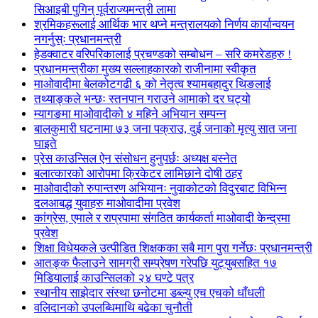
सिआइबी पुगिन् पूर्वराज्यमन्त्री लामा
श्रमिकहरूलाई आर्थिक भार थप्ने मन्त्रालयको निर्णय कार्यान्वयन
नगर्नुस्ः प्रधानमन्त्री
हेडक्वाटर वरिपरिकालाई प्रचण्डको सम्बोधन – सरि कमरेडहरु !
प्रधानमन्त्रीका मुख्य सल्लाहकारको राजीनामा स्वीकृत
माओवादीमा बेलकोटगढी ६ को नेतृत्व श्यामबहादुर थिङलाई
तथ्याङ्कले भन्छः स्तनपान गराउने आमाको दर घट्यो
म्यागङमा माओवादीको ४ महिने अभियान सम्पन्न
बालकुमारी घटनामा ७३ जना पक्राउ, दुई जनाको मृत्यु सात जना
घाइते
प्रेस काउन्सिल ऐन संसोधन हुनुपर्छः अध्यक्ष बस्नेत
बलात्कारको आरोपमा क्रिकेटर लामिछाने दोषी ठहर
माओवादीको रुपान्तरण अभियानः नुवाकोटको विदुरबाट विभिन्न
दलआबद्ध युवाहरु माओवादीमा प्रवेश
कांग्रेस, एमाले र राप्रपामा संगठित कार्यकर्ता माओवादी केन्द्रमा
प्रवेश
शिक्षा विधेयकले उत्पीडित शिक्षकका सबै माग पुरा गर्नेछः प्रधानमन्त्री
आतङ्क फैलाउने सामग्री सम्प्रेषण गरेपछि युट्युबसहित १७
मिडियालाई काउन्सिलको २४ घण्टे पत्र
स्थानीय साझेदार संस्था छनोटमा डब्ल्यु एच एचको धाँधली
वलिदानको उपलब्धिमाथि बढेका चुनौती