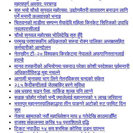
महत्वपूर्ण अवसर: प्रचण्ड
सुरु भयो चौथो सुनवल महोत्सव: उद्योगमैत्री वातावरण बनाउन लागि
पर्ने मन्त्री कलवारको भनाइ
चितवनको माडीमा सम्पन्न मैयादेवि महिला क्रिकेट सिरिजको उपाधि
नवलपरासीलाई
चौथो सुनवल महोत्सव भोलिदेखि सुरु हुँदै
प्रमुख प्रशासकीय अधिकृतको सरुवा रोक्न पालिका अध्यक्षसहित
कर्मचारीको आन्दोलन
नेत्रहीन टी–२० विश्वकप क्रिकेटमा नेपालले अफगानिस्तानलाई
हरायो
मानव तस्करीको अभियोगमा पक्राउ परेका कोशी प्रदेशका पूर्वमन्त्री
अधिकारीविरुद्ध मुद्दा नचल्ने
आगामी चुनावमा भाग लिने नेत्रविक्रम चन्दको संकेत
२८५ कैदीबन्दीलाई जेलबाहिर बस्ने सुविधा
अब धरहरा चढ्न पैसा, पार्किङ शुल्क पनि लाग्ने
सडक फोहोर गरेको भन्दै एमालेलाई महानगरको १ लाख जरिवाना
भरतपुर महानगरपालिकाद्धारा तीन पाङ्ग्रे अटोको रुट परमिट दिन
सुरु
नेकपा बहुमतको नवौं महाधिवेशन माघ ४ गतेदेखि काठमाडौँमा
राजश्व संकलनमा करिब १७ प्रतशितले वृद्धि
टिकट नपाउँदा १४ सय श्रमिक कोरिया उड्न पाएनन्