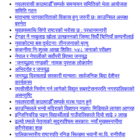
नवलपरासी काठमाडौँ सम्पर्क समन्वयन समितिको भेला आयोजक
समिति गठन
मातृभाषा पत्रकारिताको विकास हुनु जरुरी छः काउन्सिल अध्यक्ष
बस्नेत
युवाहरूमाथि सिंगो राष्ट्रको भरोसा छ : प्रधानमन्त्री
टेण्डर नै नखुलाइ खोला उत्खननको जिम्मा सिधैँ चिनियाँ कम्पनीलाई
नुवाकोटमा बस दुर्घटनाः तीनजनाको मृत्यु
ककनीमा निःशुल्क आखा शिविरः ५४८ जनाको परीक्षण
नेपाल र नेपालीको सर्वोपरी हितमा जनयुद्ध
‘जनयुद्धमा गण्डकी’ नामक पुस्तक लोकार्पण
अभिद्रोह र जनयुद्ध
जनयुद्ध दिवसलाई सरकारी मान्यताः सार्वजनिक बिदा देशैभर
कार्यक्रम
एमसीसीले निर्माण गर्न लागेको विद्युत सबस्टेसनप्रति नगरपालिकाको
असन्तुष्टि
नवलपरासी काठमाडौँ सम्पर्क मञ्च गठन हुने
काउन्सिलले भन्यो मदिराको विज्ञापन नछापः मिडियाले लत्याए आग्रह
इन्जिनियरिङ पढ्न विद्यार्थीलाई गाउँपालिकाले दियो साढे २ लाख
ढल्यो एमाले नेतृत्वको सुदूरपश्चिम सरकारः नयाँ मुख्यमन्त्रीमा
काँग्रेसका शाह
पालिकास्तरीय राष्ट्रपति रनिङ सिल्डमा भवानी मा.वि. रानीपौवा