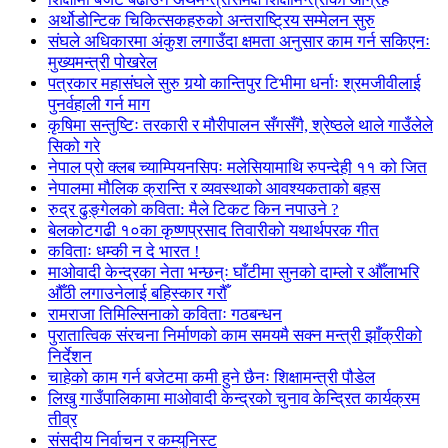
अर्थोडोन्टिक चिकित्सकहरुको अन्तराष्ट्रिय सम्मेलन सुरु
संघले अधिकारमा अंकुश लगाउँदा क्षमता अनुसार काम गर्न सकिएनः
मुख्यमन्त्री पोखरेल
पत्रकार महासंघले सुरु गर्‍यो कान्तिपुर टिभीमा धर्नाः श्रमजीवीलाई
पुनर्वहाली गर्न माग
कृषिमा सन्तुष्टिः तरकारी र मौरीपालन सँगसँगै, श्रेष्ठले थाले गाउँलेले
सिको गरे
नेपाल प्रो क्लब च्याम्पियनसिपः मलेसियामाथि रुपन्देही ११ को जित
नेपालमा मौलिक क्रान्ति र व्यवस्थाको आवश्यकताको बहस
रुद्र ढुङ्गेलको कविता: मैले टिकट किन नपाउने ?
बेलकोटगढी १०का कृष्णप्रसाद तिवारीको यथार्थपरक गीत
कविताः धम्की न दे भारत !
माओवादी केन्द्रका नेता भन्छन्ः घाँटीमा सुनको दाम्लो र औँलाभरि
औँठी लगाउनेलाई बहिस्कार गरौँ
रामराजा तिमिल्सिनाको कविताः गठबन्धन
पुरातात्विक संरचना निर्माणको काम समयमै सक्न मन्त्री झाँक्रीको
निर्देशन
चाहेको काम गर्न बजेटमा कमी हुने छैनः शिक्षामन्त्री पौडेल
लिखु गाउँपालिकामा माओवादी केन्द्रको चुनाव केन्द्रित कार्यक्रम
तीव्र
संसदीय निर्वाचन र कम्युनिस्ट