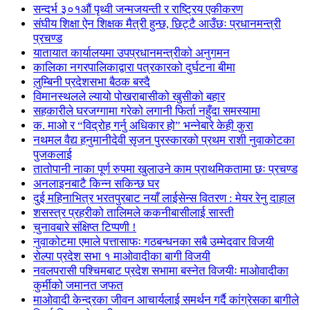
सन्दर्भ ३०१औं पृथ्वी जन्मजयन्ती र राष्ट्रिय एकीकरण
संघीय शिक्षा ऐन शिक्षक मैत्री हुन्छ, छिट्टै आउँछः प्रधानमन्त्री
प्रचण्ड
यातायात कार्यालयमा उपप्रधानमन्त्रीको अनुगमन
कालिका नगरपालिकाद्वारा पत्रकारको दुर्घटना बीमा
लुम्बिनी प्रदेशसभा बैठक बस्दै
विमानस्थलले ल्यायो पोखराबासीको खुसीको बहार
सहकारीले घरजग्गामा गरेको लगानी फिर्ता नहुँदा समस्यामा
क. माओ र “विद्रोह गर्नु अधिकार हो” भन्नेबारे केही कुरा
नथमल वैद्य हनुमानीदेवी सृजन पुरस्कारको प्रथम राशी नुवाकोटका
पुजकलाई
तातोपानी नाका पूर्ण रुपमा खुलाउने काम प्राथमिकतामा छः प्रचण्ड
अनलाइनबाटै किन्न सकिन्छ घर
दुई महिनाभित्र भरतपुरबाट नयाँ लाईसेन्स वितरण : मेयर रेनु दाहाल
शसस्त्र प्रहरीको तालिमले ककनीबासीलाई सास्ती
चुनावबारे संक्षिप्त टिप्पणी !
नुवाकोटमा एमाले पत्तासाफः गठबन्धनका सबै उम्मेदवार विजयी
रोल्पा प्रदेश सभा १ माओवादीका बागी विजयी
नवलपरासी पश्चिमबाट प्रदेश सभामा बस्नेत विजयीः माओवादीका
कुर्मीको जमानत जफत
माओवादी केन्द्रका जीवन आचार्यलाई समर्थन गर्दै कांग्रेसका बागीले