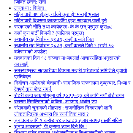
जिवित छैनन्: सेना
लघुकथा : विजेता !
महिनावारी पाप होइन, गर्वको कुरा होः मन्त्री भुसाल
महिनावारी दिवसमा काठमाडौँमा बृहत साइकल र्‍याली हुने
सरकारको नीति तथा कार्यक्रमः के के छन् प्रमुख कुरा￼
कहाँ कुन पार्टी विजयी ? (पालिका प्रमुख)
स्थानीय तह निर्वाचन २०७९, कहाँ कस्को जित
स्थानीय तह निर्वाचन २०७९, कहाँ कसले जिते ? (राती १०
बजेसम्मको अपडेट)
मतदानका दिन १८ सञ्चार माध्यमलाई आचारसंहिताअनुसारको
कारबाही
समस्याग्रस्त सहकारीका विषयमा मन्त्री श्रेष्ठलाई समितिले बुझायो
प्रतिवेदन
निर्वाचन आयोगको चेतावनीः सामाजिक सञ्जालमा दुष्प्रचार, मिथ्या र
द्वेषपूर्ण कुरा पोष्ट नगर्नु
रोटरी क्लव अफ गोंगबुमा वर्ष २०२२–२३ को लागि नयाँ बोर्ड चयन
बलराम तिमल्सिनाको कविताः आइमाइ अर्थात् उप
संसदवादी चुनावको मोहपास : राजनीतिक निकासको लागि
लोकतान्त्रिक अभ्यास कि रणनीतिक भास ?
चुनावका लागि १ करोड ५४ लाख ८३ हजार मतपत्र छापिसकिए
चुनाव आइसक्यो, यी कुरामा ध्यान दिने कि !
शिक्षामा बजेट बढाउन अर्थमन्त्रीसमक्ष शिक्षामन्त्रीको आग्रह