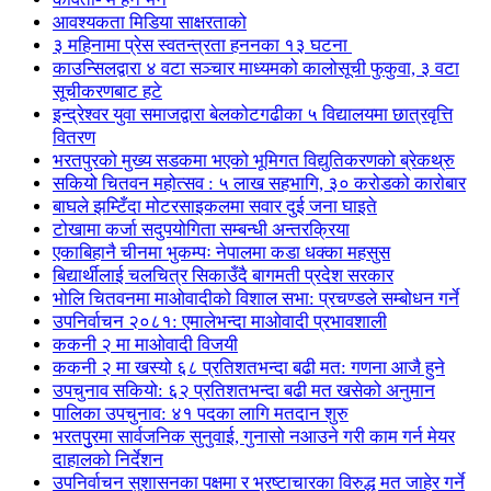
आवश्यकता मिडिया साक्षरताको
३ महिनामा प्रेस स्वतन्त्रता हननका १३ घटना
काउन्सिलद्वारा ४ वटा सञ्चार माध्यमको कालोसूची फुकुवा, ३ वटा
सूचीकरणबाट हटे
इन्द्रेश्वर युवा समाजद्वारा बेलकोटगढीका ५ विद्यालयमा छात्रवृत्ति
वितरण
भरतपुरको मुख्य सडकमा भएको भूमिगत विद्युतिकरणको ब्रेकथ्रु
सकियो चितवन महोत्सव : ५ लाख सहभागि, ३० करोडको कारोबार
बाघले झम्टिँदा मोटरसाइकलमा सवार दुई जना घाइते
टोखामा कर्जा सदुपयोगिता सम्बन्धी अन्तरक्रिया
एकाबिहानै चीनमा भुकम्पः नेपालमा कडा धक्का महसुस
बिद्यार्थीलाई चलचित्र सिकाउँदै बागमती प्रदेश सरकार
भोलि चितवनमा माओवादीको विशाल सभा: प्रचण्डले सम्बोधन गर्ने
उपनिर्वाचन २०८१: एमालेभन्दा माओवादी प्रभावशाली
ककनी २ मा माओवादी विजयी
ककनी २ मा खस्यो ६८ प्रतिशतभन्दा बढी मत: गणना आजै हुने
उपचुनाव सकियो: ६२ प्रतिशतभन्दा बढी मत खसेको अनुमान
पालिका उपचुनाव: ४१ पदका लागि मतदान शुरु
भरतपुुरमा सार्वजनिक सुनुवाई, गुनासो नआउने गरी काम गर्न मेयर
दाहालको निर्देशन
उपनिर्वाचन सुशासनका पक्षमा र भ्रष्टाचारका विरुद्ध मत जाहेर गर्ने