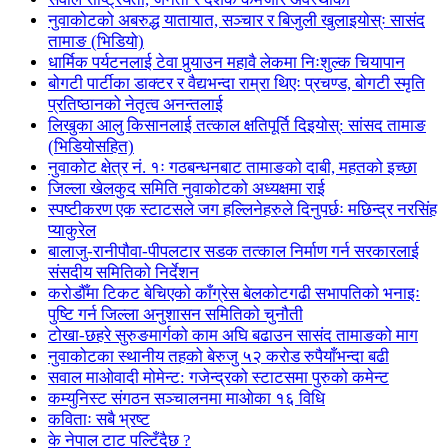
नुवाकोटको अबरुद्ध यातायात, सञ्चार र बिजुली खुलाइयोस्ः सासंद
तामाङ (भिडियो)
धार्मिक पर्यटनलाई टेवा पुर्‍याउन महावै लेकमा निःशुल्क चियापान
बोगटी पार्टीका डाक्टर र वैद्यभन्दा राम्रा थिएः प्रचण्ड, बोगटी स्मृति
प्रतिष्ठानको नेतृत्व अनन्तलाई
लिखुका आलु किसानलाई तत्काल क्षतिपूर्ति दिइयोस्: सांसद तामाङ
(भिडियोसहित)
नुवाकोट क्षेत्र नं. १ः गठबन्धनबाट तामाङको दाबी, महतको इच्छा
जिल्ला खेलकुद समिति नुवाकोटको अध्यक्षमा राई
स्पष्टीकरण एक स्टाटसले जग हल्लिनेहरुले दिनुपर्छः मछिन्द्र नरसिंह
प्याकुरेल
बालाजु-रानीपौवा-पीपलटार सडक तत्काल निर्माण गर्न सरकारलाई
संसदीय समितिको निर्देशन
करोडौँमा टिकट बेचिएको काँग्रेस बेलकोटगढी सभापतिको भनाइः
पुष्टि गर्न जिल्ला अनुशासन समितिको चुनौती
टोखा-छहरे सुरुङमार्गको काम अघि बढाउन सासंद तामाङको माग
नुवाकोटका स्थानीय तहको बेरुजु ५२ करोड रुपैयाँभन्दा बढी
सवाल माओवादी मोमेन्ट: गजेन्द्रको स्टाटसमा पुरुको कमेन्ट
कम्युनिस्ट संगठन सञ्चालनमा माओका १६ विधि
कविताः सबै भ्रष्ट
के नेपाल टाट पल्टिँदैछ ?