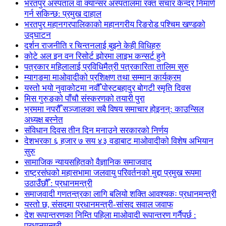
भरतपुर अस्पताल वा क्यान्सर अस्पतालमा रक्त संचार केन्द्र निमार्ण
गर्न सकिन्छ: प्रमुख दाहाल
भरतपुर महानगरपालिकाको महानगरीय रिङरोड पश्चिम खण्डको
उद्घाटन
दर्शन राजनीति र चिन्तनलाई बुझ्ने केही विधिहरु
कोटे अल इन वन रिसोर्ट झोरमा लाइभ कन्सर्ट हुने
पत्रकार महिलालाई प्रविधिमैत्री पत्रकारिता तालिम सुरु
म्यागङमा माओवादीको प्रशिक्षण तथा सम्मान कार्यक्रम
यस्तो भयो नुवाकोटमा नवौँ पोस्टबहादुर बोगटी स्मृति दिवस
मिस गुरुङको पाँचौ संस्करणको तयारी पुरा
भ्रममा नपरौँ सञ्जालका सबै विषय समाचार होइनन्: काउन्सिल
अध्यक्ष बस्नेत
संविधान दिवस तीन दिन मनाउने सरकारको निर्णय
देशभरका ६ हजार ७ सय ४३ वडाबाट माओवादीको विशेष अभियान
सुरु
सामाजिक न्यायसहितको वैज्ञानिक समाजवाद
राष्ट्रसंघको महासभामा जलवायु परिवर्तनको मुद्दा प्रमुख रूपमा
उठाउँछौँ : प्रधानमन्त्री
समाजवादी गणतन्त्रका लागि बलियो शक्ति आवश्यकः प्रधानमन्त्री
यस्तो छ, संसदमा प्रधानमन्त्री-सांसद सवाल जवाफ
देश रूपान्तरणका निम्ति पहिला माओवादी रूपान्तरण गर्नैपर्छ :
प्रधानमन्त्री