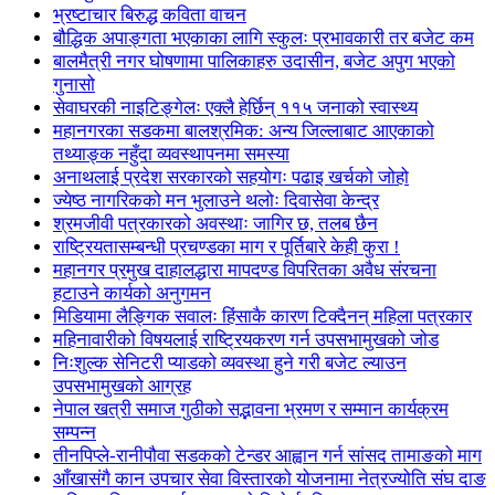
भ्रष्टाचार बिरुद्ध कविता वाचन
बौद्धिक अपाङ्गता भएकाका लागि स्कुलः प्रभावकारी तर बजेट कम
बालमैत्री नगर घोषणामा पालिकाहरु उदासीन, बजेट अपुग भएको
गुनासो
सेवाघरकी नाइटिङ्गेलः एक्लै हेर्छिन् ११५ जनाको स्वास्थ्य
महानगरका सडकमा बालश्रमिक: अन्य जिल्लाबाट आएकाको
तथ्याङ्क नहुँदा व्यवस्थापनमा समस्या
अनाथलाई प्रदेश सरकारको सहयोगः पढाइ खर्चको जोहो
ज्येष्ठ नागरिकको मन भुलाउने थलोः दिवासेवा केन्द्र
श्रमजीवी पत्रकारको अवस्थाः जागिर छ, तलब छैन
राष्ट्रियतासम्बन्धी प्रचण्डका माग र पूर्तिबारे केही कुरा !
महानगर प्रमुख दाहालद्धारा मापदण्ड विपरितका अवैध संरचना
हटाउने कार्यको अनुगमन
मिडियामा लैङ्गिक सवालः हिंसाकै कारण टिक्दैनन् महिला पत्रकार
महिनावारीको विषयलाई राष्ट्रियकरण गर्न उपसभामुखको जोड
निःशुल्क सेनिटरी प्याडको व्यवस्था हुने गरी बजेट ल्याउन
उपसभामुखको आग्रह
नेपाल खत्री समाज गुठीको सद्भावना भ्रमण र सम्मान कार्यक्रम
सम्पन्न
तीनपिप्ले-रानीपौवा सडकको टेन्डर आह्वान गर्न सांसद तामाङको माग
आँखासंगै कान उपचार सेवा विस्तारको योजनामा नेत्रज्योति संघ दाङ