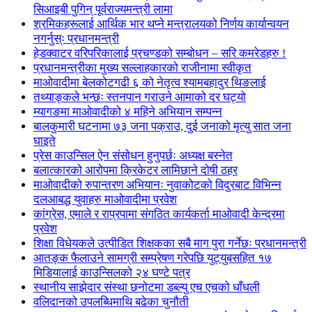
सिआइबी पुगिन् पूर्वराज्यमन्त्री लामा
श्रमिकहरूलाई आर्थिक भार थप्ने मन्त्रालयको निर्णय कार्यान्वयन
नगर्नुस्ः प्रधानमन्त्री
हेडक्वाटर वरिपरिकालाई प्रचण्डको सम्बोधन – सरि कमरेडहरु !
प्रधानमन्त्रीका मुख्य सल्लाहकारको राजीनामा स्वीकृत
माओवादीमा बेलकोटगढी ६ को नेतृत्व श्यामबहादुर थिङलाई
तथ्याङ्कले भन्छः स्तनपान गराउने आमाको दर घट्यो
म्यागङमा माओवादीको ४ महिने अभियान सम्पन्न
बालकुमारी घटनामा ७३ जना पक्राउ, दुई जनाको मृत्यु सात जना
घाइते
प्रेस काउन्सिल ऐन संसोधन हुनुपर्छः अध्यक्ष बस्नेत
बलात्कारको आरोपमा क्रिकेटर लामिछाने दोषी ठहर
माओवादीको रुपान्तरण अभियानः नुवाकोटको विदुरबाट विभिन्न
दलआबद्ध युवाहरु माओवादीमा प्रवेश
कांग्रेस, एमाले र राप्रपामा संगठित कार्यकर्ता माओवादी केन्द्रमा
प्रवेश
शिक्षा विधेयकले उत्पीडित शिक्षकका सबै माग पुरा गर्नेछः प्रधानमन्त्री
आतङ्क फैलाउने सामग्री सम्प्रेषण गरेपछि युट्युबसहित १७
मिडियालाई काउन्सिलको २४ घण्टे पत्र
स्थानीय साझेदार संस्था छनोटमा डब्ल्यु एच एचको धाँधली
वलिदानको उपलब्धिमाथि बढेका चुनौती