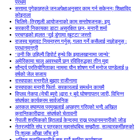
प्रथम
सत्तामा पुगेकाहरुले जनअपेक्षाअनुसार काम गर्न सकेनन्ः शिक्षाविद्
कोइराला
चिलिमे–त्रिशूली आयोजनाको काम सन्तोषजनक: इयु
सरकारी निकायका डाटा असुरक्षित छन्- मन्त्री शर्मा
प्रचण्डको हालत ‘दुई डुंगामा खुट्टा’जस्तो
राजस्व चुहावट नियन्त्रण गर्नुस्, गलत गर्ने कसैलाई नछोड्नुस् :
प्रधानमन्त्री
‘उनी कि उहिल्यै डिपोर्ट हुन्थे कि झ्यालखानामा जान्थे’
अमेरिकामा चालु अवस्थामै छन् रविविरुद्धका तीन मुद्दा
सौन्दर्य प्रतियोगिताका नाममा यौन शोषण गर्ने मनोज पाण्डेलाई ७
वर्षको जेल सजाय
रास्वपाका मन्त्रीले बुझाए राजीनामा
रास्वपाका मन्त्री फिर्ता, सरकारलाई समर्थन कायमै
विप्लव नेकपा (मेची ब्युरो )द्वारा ९ बुदे घोषणापत्र जारी, विभिन्न
संघर्षका कार्यक्रम सार्वजनिक
अस्कल क्याम्पस प्रमुखलाई अपहरण गरिएको भन्दै अखिल
क्रान्तिकारीद्वारा संघर्षको चेतावनी
नेपाली श्रमिकको हितलाई केन्द्रमा राख्न प्रधानमन्त्रीको जोड
नेत्रज्योति संघ र पत्रकार महासंघबिच सम्झौता, सञ्चारकर्मीहरुको
निःशुल्क आँखा जाँच हुने
अखिल क्रान्तिकारीले सुरु गर्यो स्ववियु कार्यशाला