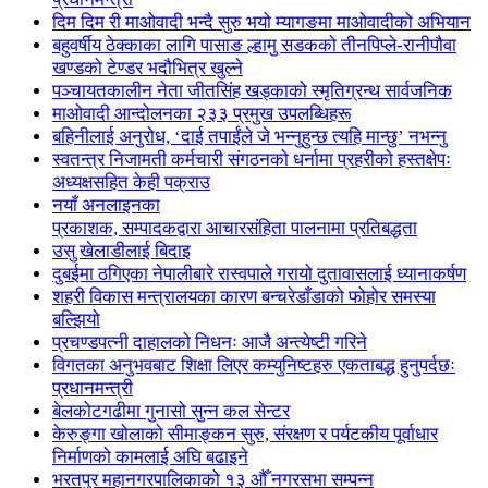
दिम दिम री माओवादी भन्दै सुरु भयो म्यागङमा माओवादीको अभियान
बहुवर्षीय ठेक्काका लागि पासाङ ल्हामु सडकको तीनपिप्ले-रानीपौवा
खण्डको टेण्डर भदौभित्र खुल्ने
पञ्चायतकालीन नेता जीतसिंह खड्काको स्मृतिग्रन्थ सार्वजनिक
माओवादी आन्दोलनका २३३ प्रमुख उपलब्धिहरू
बहिनीलाई अनुरोध, ‘दाई तपाईंले जे भन्नुहुन्छ त्यहि मान्छु’ नभन्नु
स्वतन्त्र निजामती कर्मचारी संगठनको धर्नामा प्रहरीको हस्तक्षेपः
अध्यक्षसहित केही पक्राउ
नयाँ अनलाइनका
प्रकाशक, सम्पादकद्वारा आचारसंहिता पालनामा प्रतिबद्धता
उसु खेलाडीलाई बिदाइ
दुबईमा ठगिएका नेपालीबारे रास्वपाले गरायो दुतावासलाई ध्यानाकर्षण
शहरी विकास मन्त्रालयका कारण बन्चरेडाँडाको फोहोर समस्या
बल्झियो
प्रचण्डपत्नी दाहालको निधनः आजै अन्त्येष्टी गरिने
विगतका अनुभवबाट शिक्षा लिएर कम्युनिष्टहरु एकताबद्ध हुनुपर्दछः
प्रधानमन्त्री
बेलकोटगढीमा गुनासो सुन्न कल सेन्टर
केरुङ्गा खोलाको सीमाङ्कन सुरु, संरक्षण र पर्यटकीय पूर्वाधार
निर्माणको कामलाई अघि बढाइने
भरतपुर महानगरपालिकाको १३ औँ नगरसभा सम्पन्न