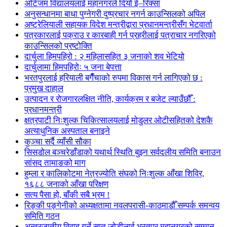
अटिजम विद्यालयलाई महानगरले दियो ई–रिक्सा
अनुसन्धानमा बाधा पुग्नेगरी दुष्प्रचार नगर्न काउन्सिलको अपिल
अष्ट्रेलियाली सहायक विदेश मन्त्रीद्वारा प्रधानमन्त्रीसँग भेटवार्ता
पत्रकारलाई पक्राउ र कारबाही गर्न प्रहरीलाई पत्राचार नगरिएको
काउन्सिलको प्रष्टोक्ति
दार्चुला हिमपहिरो : २ महिलासहित ३ जनाको शव भेटियो
दार्चुलामा हिमपहिरोः ५ जना बेपत्ता
भरतपुरलाई हरियाली बगैँचाको रुपमा विकास गर्न लागिएको छ :
प्रमुख दाहाल
उत्पादन र रोजगारलक्षित नीति, कार्यक्रम र बजेट ल्याउँछौँ :
प्रधानमन्त्री
क्षत्रपाटी निःशुल्क चिकित्सालयलाई मोडुलर ओटीसहितको देशकै
अत्याधुनिक अस्पताल बनाइने
कुञ्चा सर्दै व्याँसी सौका
सिसडोल बञ्चरेडाँडाको यथार्थ स्थिति बुझ्न सर्वदलीय समिति बनाउन
सांसद तामाङको माग
हुम्ला र कालिकोटमा नेत्रज्योति संघको निःशुल्क आँखा शिविर,
१६८८ जनाको आँखा परिक्षण
सत्य पैसा हो, बाँकी सबै भ्रम !
रिङ्की पङ्गेनीको अध्यक्षतामा नवलपरासी-काठमाडौँ सम्पर्क समन्वय
समिति गठन
अन्तरजातीय विवाह गर्ने सात जोडीलाई भरतपुर महानगरको सम्मान