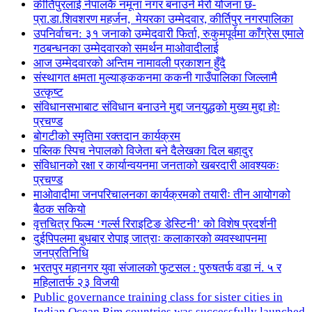
कीर्तिपुरलाई नेपालकै नमूना नगर बनाउने मेरो योजना छ-
प्रा.डा.शिवशरण महर्जन, मेयरका उम्मेदवार, कीर्तिपुर नगरपालिका
उपनिर्वाचन: ३१ जनाको उम्मेदवारी फिर्ता, रुकुमपूर्वमा काँग्रेस एमाले
गठबन्धनका उम्मेदवारको समर्थन माओवादीलाई
आज उम्मेदवारको अन्तिम नामावली प्रकाशन हुँदै
संस्थागत क्षमता मुल्याङ्ककनमा ककनी गाउँपालिका जिल्लामै
उत्कृष्ट
संविधानसभाबाट संविधान बनाउने मुद्दा जनयुद्धको मुख्य मुद्दा होः
प्रचण्ड
बोगटीको स्मृतिमा रक्तदान कार्यक्रम
पब्लिक स्पिच नेपालको विजेता बने दैलेखका दिल बहादुर
संविधानको रक्षा र कार्यान्वयनमा जनताको खबरदारी आवश्यकः
प्रचण्ड
माओवादीमा जनपरिचालनका कार्यक्रमको तयारीः तीन आयोगको
बैठक सकियो
वृत्तचित्र फिल्म ‘गर्ल्स रिराइटिङ डेस्टिनी’ को विशेष प्रदर्शनी
दुईपिपलमा बुधबार रोपाइ जात्राः कलाकारको व्यवस्थापनमा
जनप्रतिनिधि
भरतपुर महानगर युवा संजालको फुटसल : पुरुषतर्फ वडा नं. ५ र
महिलातर्फ २३ विजयी
Public governance training class for sister cities in
Indian Ocean Rim countries was successfully launched