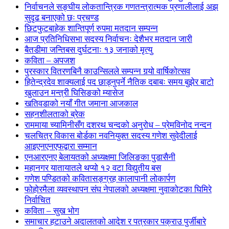
निर्वाचनले सङ्घीय लोकतान्त्रिक गणतन्त्रात्मक प्रणालीलाई अझ
सुदृढ बनाएको छः प्रचण्ड
छिटफुटबाहेक शान्तिपूर्ण रुपमा मतदान सम्पन्न
आज प्रतिनिधिसभा सदस्य निर्वाचनः देशैभर मतदान जारी
बैतडीमा जन्तिबस दुर्घटनाः १३ जनाको मृत्यु
कविता – अपजश
पुरस्कार वितरणबिनै काउन्सिलले सम्पन्न गर्‍यो वार्षिकोत्सव
हितेन्द्रदेव शाक्यलाई पद छाड्नुपर्ने नैतिक दबाबः समय बुझेर बाटो
खुलाउन मन्त्री घिसिङको म्यासेज
खतिवडाको नयाँ गीत जमाना आजकाल
सहनशीलताको ब्रेक
राममाया च्यामिनीसँग दशरथ चन्दको अनुरोध – प्रेमविनोद नन्दन
चलचित्र विकास बोर्डका नवनियुक्त सदस्य गणेश सुवेदीलाई
आइएनएनएफद्वारा सम्मान
एनआरएनए बेलायतको अध्यक्षमा जिलिङका पुडासैनी
महानगर यातायातले थप्यो १२ वटा विद्युतीय बस
गणेश पण्डितको कवितासङ्ग्रह कालापानी लोकार्पण
फोहोरमैला व्यवस्थापन संघ नेपालको अध्यक्षमा नुवाकोटका घिमिरे
निर्वाचित
कविता – सुख भोग
समाचार हटाउने अदालतको आदेश र पत्रकार पक्राउ पुर्जीबारे