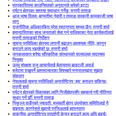
पत्रकारितामा काउन्सिलको अनुदानले थपेको इट्टा
पर्यटन क्षेत्रका समस्या समाधान गर्नेछुः मन्त्री तामाङ
आज भाषा दिवसः बाग्मतीमा नेवारी र तामाङ सरकारी कामकाजी भाषा
लागु
राजनीतिक अधिकारबिना प्रेस स्वतन्त्रता सम्भव छैनः मन्त्री शर्मा
इमान्दारिताका साथ जनताकाे सेवा गर्न पालिकाका नेता कार्यकर्तालाई
मन्त्री तामाङको निर्देशन
सूचना प्रविधिका क्षेत्रमा लगानी बढाउन आवश्यक नीति, कानुन
बनाउने काम भइरहेको छः मन्त्री शर्मा
जनकलाकार श्रेष्ठ साँस्कृतिक संस्थानको सञ्चालक सदस्यमा
नियुक्त
उल्लु संरक्षक राजु आचार्यलाई बेलायतमा ह्वाइटली अवार्ड
बजेटमा राख्नुपर्ने आमसञ्चारका विषयबारे मन्त्रालयद्वारा सुझाव
संकलन
नेपाललाई सूचना प्रविधिको अन्तर्राष्ट्रिय ‘हब’ बनाउन सकिन्छः
मन्त्री शर्मा
पर्यटन क्षेत्रको विकासका लागि निजीक्षेत्रसँग सहकार्य गरी नीतिगत
सुधार गर्ने छौँ: मन्त्री तामाङ
निकुञ्ज वार्डेनको ज्यादती: मध्यवर्ती क्षेत्र उपभोक्ता समितिलाई नै
बाइपास, काग्रेसले बुझायो प्रजिअलाई ज्ञापनपत्र
ककनीमा अन्तर्राष्ट्रिय प्रदर्शनी केन्द्र बनाउने काम अघि बढ्योः