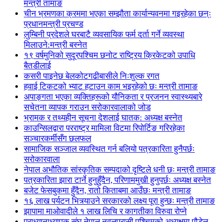
मन्त्री तामाङ
चीन भ्रमणका क्रममा भएका सम्झौता कार्यान्यवनमा गइरहेका छन्ः
प्रधानमन्त्री प्रचण्ड
लुम्बिनी प्रदेशले घरबाटै व्यवसायिक फर्म दर्ता गर्ने व्यवस्था
मिलाउने:मन्त्री बस्नेत
१९ वर्षमुनिको सुदूरपश्चिम छनोट राष्ट्रिय क्रिकेटको उपाधि
बैतडीलाई
कसरी पाइनेछ बेलकोटगढीबासीले निःशुल्क रगत
हवाई टिकटको भ्याट हटाउन काम भइरहेको छः मन्त्री तामाङ
अपाङ्गता भएका व्यक्तिहरूको यौनिकता र प्रजनन स्वास्थ्यबारे
सचेतना व्यापक गराउन सरोकारवालाको जोड
भ्रामक र तथ्यहीन सूचना देशलाई घातक: अध्यक्ष बस्नेत
काउन्सिलद्वारा परराष्ट्र मामिला विटमा रिपोर्टिङ गरिरहेका
सञ्चारकर्मीसँग छलफल
सामाजिक सञ्जाल व्यवस्थित गर्न बलियो पत्रकारिता हुनैपर्छः
सरोकारवाला
नेपाल अभौतिक सांस्कृतिक सम्पदाको दृष्टिले धनी छः मन्त्री तामाङ
पत्रकारिता झारा टार्ने हुनुहुँदैन, परिणाममुखी हुनुपर्छः अध्यक्ष बस्नेत
बजेट फेसबुकमा हुँदैन, रातो किताबमा आउँछः मन्त्री तामाङ
१६ लाख पर्यटन भित्र्याउने सरकारको लक्ष्य पूरा हुन्छः मन्त्री तामाङ
झापामा माओवादीले १ लाख लिचि र कागतीका विरुवा रोप्ने
प्राध्यानाध्यापक संघ नेपाल नवलपरासी पश्चिमको अध्यक्षमा पौडेल