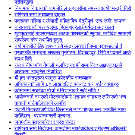
प्रतिबद्धता
नियामक निकायको कमजोरीले सहकारीमा समस्या आयोः मन्त्री गिरी
राष्ट्रिय सभा अध्यक्षमा दाहाल
पत्रकार महिला र खेलाडी महिलाबिच मैत्रीपूर्ण ‘टच रग्बी’ सम्पन्न
नारायणकाजी परराष्ट्रमा, हितबहादुरलाई पर्यटन मन्त्रालय
युट्युबरलाई महासङ्घका अध्यक्ष पोख्रेलको सुझावः मर्यादित सामग्री
सम्प्रेषण गरेर स्थापित हुनुस्
नयाँ मन्त्रीले लिए शपथः सबै मन्त्रालयको जिम्मा प्रचण्डलाई नै
प्रचण्डकै नेतृत्वमा सरकार पुनर्गठनः हितबहादुर, डिपि र पदमले आजै
शपथ लिँदै
राजधानीमा पाँच नेपाली चलचित्रकर्मी सम्मानितः आइएनएफको
अध्यक्षमा प्याकुरेल निर्वाचित
यी हुन् भरतपुरका प्रमुख पर्यटकीय गन्तव्यहरु
अधिकारको लागि ६० लाख दलित एकजुट बन्नु पर्छः वक्ताहरु
वर्तमानमा संघर्षका मोर्चा र निशानाबारे सही नीति !
आयोजनामै नभएको मोटरबाटोबारे भ्रामक समाचार लेखिएको भन्दै
ककनी गाउँपालिकाको आपत्ति
हजारौं मिटरब्याजपीडित किसानले न्याय पाएका छन्, लाखौंले न्याय
पाउँदैछन् : प्रधानमन्त्री प्रचण्ड
जनपक्षीय पत्रकारिता र प्रेस सेन्टर
राष्ट्रिय सभा निर्वाचनः वाग्मतीमा माओवादीका श्रीकृष्ण अधिकारी
विजयी