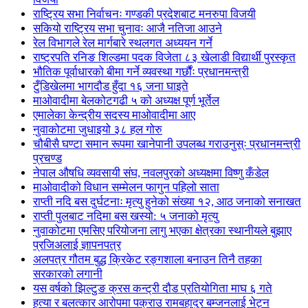
राष्ट्रिय सभा निर्वाचनः गण्डकी प्रदेशबाट मनरुपा विजयी
सकियो राष्ट्रिय सभा चुनावः आजै नतिजा आउने
रेल विभागले रेल मार्गबारे स्थलगत अध्ययन गर्ने
राष्ट्रपति रनिङ शिल्डमा पदक विजेता ८३ खेलाडी विद्यार्थी पुरस्कृत
भौतिक पूर्वाधारको बीमा गर्ने व्यवस्था गर्छौंः प्रधानमन्त्री
टुँडिखेलमा भागदौड हुँदा १६ जना घाइते
माओवादीमा बेलकोटगढी ५ को अध्यक्ष पूर्ण भूर्तेल
एमालेका केन्द्रीय सदस्य माओ‌वादीमा आए
नुवाकोटमा जुधाइयो ३८ हल गोरु
चौबीसै घण्टा समान रूपमा खानेपानी उपलब्ध गराउनुस्ः प्रधानमन्त्री
प्रचण्ड
नेपाल औषधि व्यवसायी संघ, नवलपुरको अध्यक्षमा विष्णु कँडेल
माओवादीको विधान सम्मेलन फागुन पहिलो साता
राप्ती नदि बस दुर्घटनाः मृत्यु हुनेको संख्या १२, आठ जनाको सनाखत
राप्ती पुलबाट नदिमा बस खस्यो: ५ जनाको मृत्यु
नुवाकोटमा एमसिए परियोजना लागु भएका क्षेत्रका स्थानीयले बुझाए
प्रजिअलाई ज्ञापनपत्र
अलपत्र गौतम बुद्ध क्रिकेट रङ्गशाला बनाउन तिनै तहका
सरकारको लगानी
यस वर्षको झिल्टुङ क्रस कन्ट्री दौड प्रतियोगिता माघ ६ गते
हत्या र बलत्कार आरोपमा पक्राउ रामबहादुर बम्जनलाई भेट्न