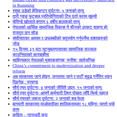
in Kunming
रसुवा उडेको हेलिकप्टर दुर्घटनाः ५ जनाको मृत्यु
दारी ग्याङ फुटसल प्रतियोगिताको टिम दर्ता फारम खुल्यो
चेपिण्डे खोलाले बगाएर ६ वर्षीय बालकको मृत्यु
नेपालको आर्थिक सामाजिक विकास नै चीनको उत्कट चाहना होः
राजदूत छन सोङ
संघीयताका अवसर र उपलब्धीको सदुपयोग गर्नुपर्नेमा वक्ताहरुको
जोड
१५ दिनमा ३१ वटा युट्युबलगायतका सामाजिक सञ्जाल
काउन्सिलको कारबाहीमा
साहित्यकार नेपालको मुक्तकसंग्रह ‘मनीषा’ सार्वजनिक
China’s commitment to modernization and deeper
reform
अब सरकारमा जाने होइन, जनतामा जाने र पार्टी सुदृढ गर्नेतिर ध्यान
दिइनेछ : प्रचण्ड
सौर्य एयर दुर्घटनाः ४ जनाको जीवितै उद्दार, १५ जनाको मृत्यु
सौर्य एयर दुर्घटनाः आफ्नै कर्मचारी लिएर पोखरा जाँदै थियो जहाज
सौर्य एयरको जहाज दुर्घटनाः २ जनाको शब फेला
बागमती सरकारमा माओवादीका शालिकरामका १८ महिनाः यस्तो भयो
काम
कविता – नानाथरी कुरा