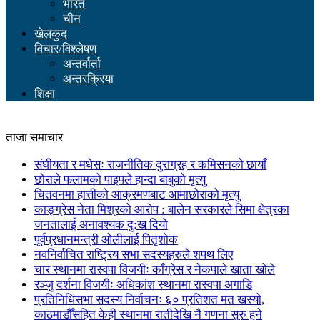
भारत
चीन
खेलकुद
विचार/विश्लेषण
अन्तर्वार्ता
अन्तरक्रिया
शिक्षा
ताजा समाचार
संघीयता र मधेसः राजनीतिक दुराग्रह र कमिसनको छायाँ
छोराले फलामको पाइपले हान्दा बाबुको मृत्यु
चितवनमा हात्तीको आक्रमणबाट आमाछोराको मृत्यु
काङ्ग्रेस नेता मिश्रको आरोप : बालेन सरकारले सिमा क्षेत्रका
जनतालाई अनावश्यक दु:ख दियो
पूर्वप्रधानमन्त्री ओलीलाई पितृशोक
नवनिर्वाचित राष्ट्रिय सभा सदस्यहरुले शपथ लिए
चार स्थानमा रास्वपा विजयीः काँग्रेस र नेकपाले खाता खोले
रञ्जु दर्शना विजयीः अधिकांश स्थानमा रास्वपा अगाडि
प्रतिनिधिसभा सदस्य निर्वाचनः ६० प्रतिशत मत खस्यो,
काठमाडौँसहित केही स्थानमा रातीदेखि नै गणना सुरु हुने