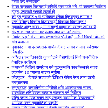
फिर्ता लिए उम्मेदवारी
बेपत्ता पत्रकार मिलनलाई सम्झिँदै प्रचण्डले भने- यो सामान्य निर्वाचन
होइन, उपलब्धी रक्षाको लडाइँ हो
को हुन् नुवाकोट १ मा उम्मेदवार बनेका हितबहादुर तामाङ ?
सप्त विचित्र विपरीत विडम्बनापूर्ण विषयका विवरणहरु !
नुवाकोट क्षेत्र नम्बर २ मा गायत्री दाहालको स्वन्त्र उम्मेदवारी
गोरखाका ७० जना छात्रालाई प्याड बनाउने तालिम
निर्माता पङ्गेनी र गायक भण्डारीको ‘मैले हारेँ, अर्कैले जित्यो’ बोलको
गीत बजारमा
नुवाकोट १ मा प्रत्यक्षतर्फ माओवादीबाट सांसद तामाङ सर्वसम्मत
सिफारिस
अखिल (क्रान्तिकारी) नुवाकोटले विद्यार्थीलाई दियो राजनीतिक
वैचारिक प्रशिक्षण
जथाभावी भिडियो सम्प्रेषण गर्ने युट्युबमाथि काउन्सिलको नजरः
एकवर्षमा ३४ च्यानल साइबर ब्युरोमा
कोल्पुटार – दियाले सडकको डिपिआर बोकेर मेयर लामा शहरी
मन्त्रालयमा
समुन्द्रटार, राउतबेसीमा पहिरोको क्षति अवलोकनमा सांसदः
वास्तविक क्षतिविवरण तत्काल संकलन गर्न निर्देशन
सहिद जगत प्रकाशजंग शाह संस्कृत माध्यामिक विद्यालयलाई
अमेरिका बस्ने नुवाकोटेको सहयोग
सवाल राष्ट्रियता, जनता र देशकै कमजोर अवस्थाको