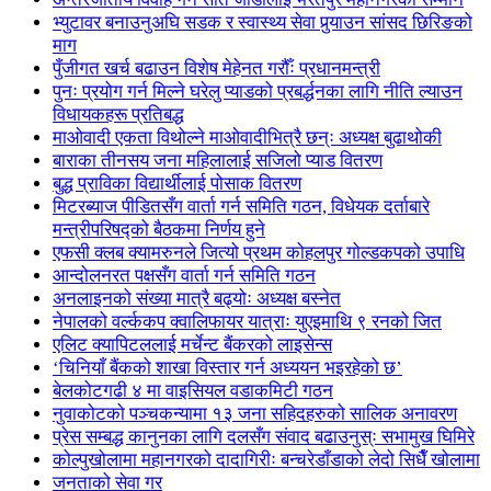
भ्युटावर बनाउनुअघि सडक र स्वास्थ्य सेवा पुर्‍याउन सांसद छिरिङको
माग
पुँजीगत खर्च बढाउन विशेष मेहेनत गरौँः प्रधानमन्त्री
पुनः प्रयोग गर्न मिल्ने घरेलु प्याडको प्रबर्द्धनका लागि नीति ल्याउन
विधायकहरू प्रतिबद्ध
माओवादी एकता विथोल्ने माओवादीभित्रै छन्ः अध्यक्ष बुढाथोकी
बाराका तीनसय जना महिलालाई सजिलो प्याड वितरण
बुद्ध प्राविका विद्यार्थीलाई पोसाक वितरण
मिटरब्याज पीडितसँग वार्ता गर्न समिति गठन, विधेयक दर्ताबारे
मन्त्रीपरिषद्को बैठकमा निर्णय हुने
एफसी क्लब क्यामरुनले जित्यो प्रथम कोहलपुर गोल्डकपको उपाधि
आन्दोलनरत पक्षसँग वार्ता गर्न समिति गठन
अनलाइनको संख्या मात्रै बढ्योः अध्यक्ष बस्नेत
नेपालको वर्ल्ककप क्वालिफायर यात्राः युएइमाथि ९ रनको जित
एलिट क्यापिटललाई मर्चेन्ट बैंकरको लाइसेन्स
‘चिनियाँ बैंकको शाखा विस्तार गर्न अध्ययन भइरहेको छ’
बेलकोटगढी ४ मा वाइसियल वडाकमिटी गठन
नुवाकोटको पञ्चकन्यामा १३ जना सहिदहरुको सालिक अनावरण
प्रेस सम्बद्ध कानुनका लागि दलसँग संवाद बढाउनुस्ः सभामुख घिमिरे
कोल्पुखोलामा महानगरको दादागिरीः बन्चरेडाँडाको लेदो सिधैँ खोलामा
जनताको सेवा गर