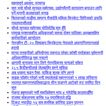
महत्वपूर्ण अवसर: प्रचण्ड
सुरु भयो चौथो सुनवल महोत्सव: उद्योगमैत्री वातावरण बनाउन लागि
पर्ने मन्त्री कलवारको भनाइ
चितवनको माडीमा सम्पन्न मैयादेवि महिला क्रिकेट सिरिजको उपाधि
नवलपरासीलाई
चौथो सुनवल महोत्सव भोलिदेखि सुरु हुँदै
प्रमुख प्रशासकीय अधिकृतको सरुवा रोक्न पालिका अध्यक्षसहित
कर्मचारीको आन्दोलन
नेत्रहीन टी–२० विश्वकप क्रिकेटमा नेपालले अफगानिस्तानलाई
हरायो
मानव तस्करीको अभियोगमा पक्राउ परेका कोशी प्रदेशका पूर्वमन्त्री
अधिकारीविरुद्ध मुद्दा नचल्ने
आगामी चुनावमा भाग लिने नेत्रविक्रम चन्दको संकेत
२८५ कैदीबन्दीलाई जेलबाहिर बस्ने सुविधा
अब धरहरा चढ्न पैसा, पार्किङ शुल्क पनि लाग्ने
सडक फोहोर गरेको भन्दै एमालेलाई महानगरको १ लाख जरिवाना
भरतपुर महानगरपालिकाद्धारा तीन पाङ्ग्रे अटोको रुट परमिट दिन
सुरु
नेकपा बहुमतको नवौं महाधिवेशन माघ ४ गतेदेखि काठमाडौँमा
राजश्व संकलनमा करिब १७ प्रतशितले वृद्धि
टिकट नपाउँदा १४ सय श्रमिक कोरिया उड्न पाएनन्