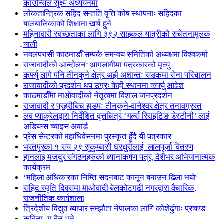
काउन्सिल सुक्ष्म अध्ययनमा
लोकतान्त्रिक सहिद सन्तति वृत्ति कोष स्थापनाः सहिदका
बालबालिकाको शिक्षामा खर्च हुने
महिनावारी स्वच्छताका लागि ३९२ साइकल यात्रीको सचेतनामूलक
र्‍याली
नवलपरासी काठमाडौँ सम्पर्क समन्वय समितिको अध्यक्षमा विश्वकर्मा
राजावादीको आन्दोलनः आगलागीमा पत्रकारको मृत्यु
कर्फ्यु लागे पनि तीनकुने क्षेत्र अझै अशान्तः सडकमा सेना परिचालन
राजावादीको प्रदर्शन थप उग्रः केही स्थानमा कर्फ्यु आदेश
काठमाडौँमा माओवादीको नेतृत्वमा विशाल जनप्रदर्शन
राजावादी र प्रहरीबिच झडपः तीनकुने-वानेश्वर क्षेत्र तनावग्रस्त
लव प्याकुरेलद्वारा निर्देशित वृत्तचित्र ‘गर्ल्स रिराइटिङ डेस्टीनी’ लाई
अडियन्स च्वाइस अवार्ड
प्रेस सेन्टरको महाधिवेसनमा पुरस्कृत हुँदै यी पत्रकार
भरतपुरका १ सय २९ सुकुम्बासी घरधुरीलाई लालपूर्जा वितरण
हानलाई मजदुर संगठनहरुको ध्यानाकर्षण पत्र, देशैभर अभियानात्मक
कार्यक्रम
‘महिला अधिकारका निम्ति सदनबाट कानून बनाउन ढिला भयो’
सहिद स्मृति दिवसमा माओवादी बेलकोटगढी नगरद्वारा वैचारिक,
राजनीतिक कार्यशाला
त्रिदेशीय विद्युत ब्यापार सम्झौता नेपालका लागि कोशेढुंगाः प्रचण्ड
कविता- म हैन भने