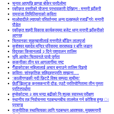
चुनाव आएपछि झण्डा बोकेर घरदैलोमा
एकीकृत वस्तीको योजना प्रभावकारी देखिएन : मन्त्री झाँक्री
रामराजा तिमिल्सिनाको कविता
माओवादीले ल्याएको परिवर्तनमा अन्य दलहरूले रजाईँ गरेः मन्त्री
पौडेल
एकीकृत शहरी विकास कार्यक्रममा बजेट थप्न मन्त्री झाँक्रीको
आग्रह
चितवनका सुकुम्बासीलाई मन्त्रीले बाँडिन् लालपुर्जा
कुशेश्वर महादेव मन्दिर परिसरमा सरसफाइ र बत्ति जडान
विदुरका किसानलाई २ दिने पशुपालन तालिम
भूमि आयोग चितवनले पायो पूर्णता
ककनीका तीन घर आगलागीमा नष्ट
गैँडाकोटका महिलालाई अचार बनाउने तालिम दिइयो
कविताः सांस्कृतिक सहिदहरुप्रति सम्झना….
‘कालीगण्डकी नदी छिट्टै विश्व सम्पदा सूचीमा’
छैठौँ झिल्टुङ क्रसकन्ट्री दौड: एउटै प्रतियोगितामा तीन पुस्ता
प्रतिस्पर्धामा
हुप्सेकोटमा २ सय भन्दा बढीको निःशुल्क स्वास्थ्य परीक्षण
स्थानीय तह निर्वाचनमा गठबन्धनबीच तालमेल गर्न कोशिस हुन्छ ः
प्रचण्ड
राजनीतिक स्थायित्वका लागि गठबन्धन आवश्यक: मुख्यमन्त्री