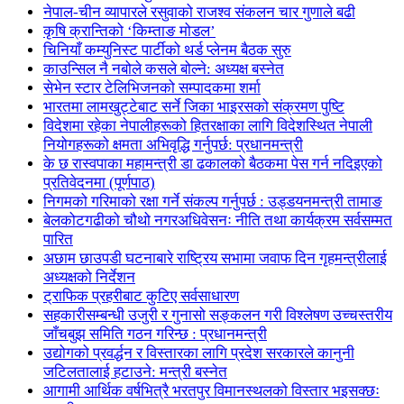
नेपाल-चीन व्यापारले रसुवाको राजश्व संकलन चार गुणाले बढी
कृषि क्रान्तिको ‘किम्ताङ मोडल’
चिनियाँ कम्युनिस्ट पार्टीको थर्ड प्लेनम बैठक सुरु
काउन्सिल नै नबोले कसले बोल्ने: अध्यक्ष बस्नेत
सेभेन स्टार टेलिभिजनको सम्पादकमा शर्मा
भारतमा लामखुट्टेबाट सर्ने जिका भाइरसको संक्रमण पुष्टि
विदेशमा रहेका नेपालीहरूको हितरक्षाका लागि विदेशस्थित नेपाली
नियोगहरूको क्षमता अभिवृद्धि गर्नुपर्छ: प्रधानमन्त्री
के छ रास्वपाका महामन्त्री डा ढकालको बैठकमा पेस गर्न नदिइएको
प्रतिवेदनमा (पूर्णपाठ)
निगमको गरिमाको रक्षा गर्ने संकल्प गर्नुपर्छ : उड्डयनमन्त्री तामाङ
बेलकोटगढीको चौथो नगरअधिवेसनः नीति तथा कार्यक्रम सर्वसम्मत
पारित
अछाम छाउपडी घटनाबारे राष्ट्रिय सभामा जवाफ दिन गृहमन्त्रीलाई
अध्यक्षको निर्देशन
ट्राफिक प्रहरीबाट कुटिए सर्वसाधारण
सहकारीसम्बन्धी उजुरी र गुनासो सङ्कलन गरी विश्लेषण उच्चस्तरीय
जाँचबुझ समिति गठन गरिन्छ : प्रधानमन्त्री
उद्योगको प्रवर्द्धन र विस्तारका लागि प्रदेश सरकारले कानुनी
जटिलतालाई हटाउने: मन्त्री बस्नेत
आगामी आर्थिक वर्षभित्रै भरतपुर विमानस्थलको विस्तार भइसक्छः