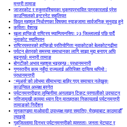
मन्त्री तामाङ
जाजरकोट र रुकुमपश्चिमका भूकम्पप्रभावित पत्रकारलाई प्रेस
काउन्सिलको इन्टरनेट सहुलियत
विद्युत महशुल निर्धारणका विषयमा स्याङ्जामा सार्वजनिक सुनुवाइ हुने
कविताः वैशाख
खुला हाप्किडो राष्ट्रिय च्याम्पियनसिपः २३ जिल्लालाई पछि पार्दै
नुवाकोट च्याम्पियन
राष्ट्रियस्तरको हाप्किडो प्रतियोगिता नुवाकोटको बेलकोटगढीमा
पर्यटन क्षेत्रको समस्या समाधानका लागि साझा मुद्दा बनाएर अघि
बढ्नुपर्छः मन्त्री तामाङ
बोगटीको अभाव महशुस भइरहन्छ : प्रधानमन्त्री
गुणस्तरीय काम नहुँदा राज्यलाई अतिरिक्त दायित्व थपियो :
प्रधानमन्त्री
‘भ्युअर्स’को लोभमा सीमाभन्दा बाहिर गएर समाचार नलेख्नुस्ः
काउन्सिल अध्यक्ष बस्नेत
पर्यटनमन्त्रीद्वारा लुम्बिनीमा अनलाइन टिकट प्रणालीको उद्घाटन
नतिजामूखी काममा ध्यान दिन मातहतका निकायलाई पर्यटनमन्त्री
तामाङको निर्देशन
सुनकाण्डमा मा‌ओवादी उपाध्यक्ष महरा समातिएः भैरहवाबाट काठमाडौँ
ल्याइयो
गृहजिल्लामा दिनभर पर्यटनमन्त्रीको व्यस्तताः जनता भेटघाट र