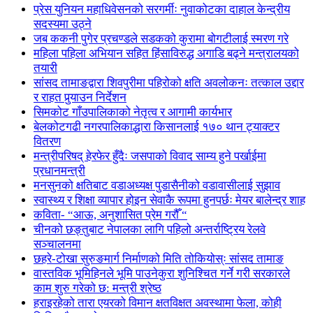
प्रेस युनियन महाधिवेसनको सरगर्मीः नुवाकोटका दाहाल केन्द्रीय
सदस्यमा उठ्ने
जब ककनी पुगेर प्रचण्डले सडकको कुरामा बोगटीलाई स्मरण गरे
महिला पहिला अभियान सहित हिंसाविरुद्ध अगाडि बढ्ने मन्त्रालयको
तयारी
सांसद तामाङद्वारा शिवपुरीमा पहिरोको क्षति अवलोकनः तत्काल उद्दार
र राहत पुर्‍याउन निर्देशन
सिमकोट गाँउपालिकाको नेतृत्व र आगामी कार्यभार
बेलकोटगढी नगरपालिकाद्धारा किसानलाई १७० थान ट्याक्टर
वितरण
मन्त्रीपरिषद् हेरफेर हुँदैः जसपाको विवाद साम्य हुने पर्खाईमा
प्रधानमन्त्री
मनसुनको क्षतिबाट वडाअध्यक्ष पुडासैनीको वडावासीलाई सुझाव
स्वास्थ्य र शिक्षा व्यापार होइन सेवाकै रूपमा हुनपर्छः मेयर बालेन्द्र शाह
कविता- “आऊ, अनुशासित प्रेम गरौँ “
चीनको छङ्तुबाट नेपालका लागि पहिलो अन्तर्राष्ट्रिय रेलवे
सञ्चालनमा
छहरे-टोखा सुरुङमार्ग निर्माणको मिति तोकियोस्ः सांसद तामाङ
वास्तविक भूमिहिनले भूमि पाउनेकुरा शुनिश्चित गर्ने गरी सरकारले
काम शुरु गरेको छ: मन्त्री श्रेष्ठ
हराइरहेको तारा एयरको विमान क्षतविक्षत अवस्थामा फेला, कोही