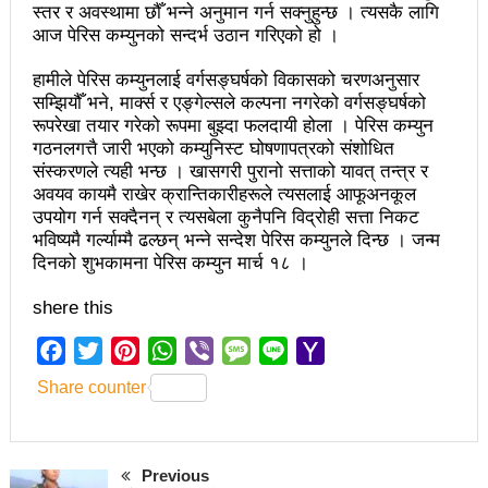
स्तर र अवस्थामा छौँ भन्ने अनुमान गर्न सक्नुहुन्छ । त्यसकै लागि
उत्कृष्ट
आज पेरिस कम्युनको सन्दर्भ उठान गरिएको हो ।
संविधानसभाबाट संविधान बनाउने मुद्दा जनयुद्धको मुख्य मुद्दा होः
हामीले पेरिस कम्युनलाई वर्गसङ्घर्षको विकासको चरणअनुसार
सम्झियौँ भने, मार्क्स र एङ्गेल्सले कल्पना नगरेको वर्गसङ्घर्षको
प्रचण्ड
रूपरेखा तयार गरेको रूपमा बुझ्दा फलदायी होला । पेरिस कम्युन
बोगटीको स्मृतिमा रक्तदान कार्यक्रम
गठनलगत्तै जारी भएको कम्युनिस्ट घोषणापत्रको संशोधित
संस्करणले त्यही भन्छ । खासगरी पुरानो सत्ताको यावत् तन्त्र र
पब्लिक स्पिच नेपालको विजेता बने दैलेखका दिल बहादुर
अवयव कायमै राखेर क्रान्तिकारीहरूले त्यसलाई आफूअनकूल
उपयोग गर्न सक्दैनन् र त्यसबेला कुनैपनि विद्रोही सत्ता निकट
संविधानको रक्षा र कार्यान्वयनमा जनताको खबरदारी आवश्यकः
भविष्यमै गर्ल्याम्मै ढल्छन् भन्ने सन्देश पेरिस कम्युनले दिन्छ । जन्म
दिनको शुभकामना पेरिस कम्युन मार्च १८ ।
प्रचण्ड
shere this
माओवादीमा जनपरिचालनका कार्यक्रमको तयारीः तीन
Facebook
Twitter
Pinterest
WhatsApp
Viber
Message
Line
Yahoo
आयोगको बैठक सकियो
Mail
Share counter
वृत्तचित्र फिल्म ‘गर्ल्स रिराइटिङ डेस्टिनी’ को विशेष प्रदर्शनी
दुईपिपलमा बुधबार रोपाइ जात्राः कलाकारको व्यवस्थापनमा
Previous
जनप्रतिनिधि