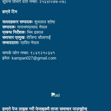
सूचना विभाग दर्ता नम्बरः २५६४/०७७-०७८
सूचना प्रविधिका क्षेत्रमा लगानी बढाउन आवश्यक नीति, कानुन
बनाउने काम भइरहेको छः मन्त्री शर्मा
हाम्रो टिम
जनकलाकार श्रेष्ठ साँस्कृतिक संस्थानको सञ्चालक सदस्यमा
सल्लाहकार सम्पादकः
शुभलाल श्रेष्ठ
सम्पादकः
नारायणप्रसाद नेपाल
नियुक्त
प्रबन्ध निर्देशकः
भिम ढकाल
समाचार प्रमुखः
रोजिना चौलागाईं
उल्लु संरक्षक राजु आचार्यलाई बेलायतमा ह्वाइटली अवार्ड
सम्वाददाताः
प्रदिप नेपाल
बजेटमा राख्नुपर्ने आमसञ्चारका विषयबारे मन्त्रालयद्वारा सुझाव
सम्पर्क फोन नम्बरः ९८४९२१०३४१
इमेलः kampan027@gmail.com
संकलन
नेपाललाई सूचना प्रविधिको अन्तर्राष्ट्रिय ‘हब’ बनाउन सकिन्छः
मन्त्री शर्मा
पर्यटन क्षेत्रको विकासका लागि निजीक्षेत्रसँग सहकार्य गरी
नीतिगत सुधार गर्ने छौँ: मन्त्री तामाङ
निकुञ्ज वार्डेनको ज्यादती: मध्यवर्ती क्षेत्र उपभोक्ता समितिलाई
हाम्राे पेज लाइक गरी फेसबुकमै ताजा समाचार पाउनुहाेस्