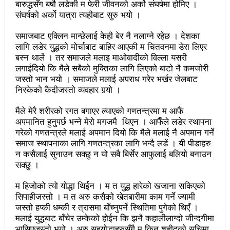
बारुद्धसँग बर्षौ लडेकी म फेरी जीवनको अर्को संघर्षमा होमिए ।
महिनावारी स्वच्छताका लागि ३९२ साइकल यात्रीको
संघर्षको अर्को यात्रा त्यहीबाट सुरु भयो ।
सचेतनामूलक र्‍याली
समाजबाट एक्लिन मान्छेलाई केही बेर नै नलाग्ने रहेछ । देशका
नवलपरासी काठमाडौँ सम्पर्क समन्वय समितिको अध्यक्षमा
लागि लडेर युद्धको मोर्चाबाट बाहिर आएकी म चितवनमा डेरा लिएर
बस्न थाले‌ं । तर समाजले मलाइ मा‌ओवादीको विल्ला यसरी
विश्वकर्मा
लगाईदियो कि मैले सबैको मुक्तिका लागि लिएको बाटो नै कमजोरी
जस्तो भान भयो । समाजले मलाई अपराध गरेर भर्खर जेलबाट
राजावादीको आन्दोलनः आगलागीमा पत्रकारको मृत्यु
निस्केको कैदीजस्तो व्यवहार गर्‍यो ।
कर्फ्यु लागे पनि तीनकुने क्षेत्र अझै अशान्तः सडकमा सेना
मैले मेरै शरीरको रगत बगाएर ल्याएको गणतन्त्रमा म आफैं
अपमानित हुनुपर्छ भन्ने मेरो मगजमै थिएन । आफैँले लडेर स्थापना
परिचालन
गरेको गणतन्त्रले मलाई अपमान दियो कि मैले मलाई नै अपमान गर्ने
राजावादीको प्रदर्शन थप उग्रः केही स्थानमा कर्फ्यु आदेश
समाज स्थापनाका लागि गणतन्त्रका लागि भन्दै लडें । यी पीडाहरु
न कसैलाई सुनाउन सक्छु न यो सबै बिर्सेर आफुलाई बलियो बनाउन
काठमाडौँमा माओवादीको नेतृत्वमा विशाल जनप्रदर्शन
सक्छु ।
राजावादी र प्रहरीबिच झडपः तीनकुने-वानेश्वर क्षेत्र तनावग्रस्त
म हिजोको त्यो योद्धा थिईन । म त युद्ध हारेको खजाना सकिएको
सिपाहीजस्तो । म त अरु कसैको खेतबारीमा काम गर्ने ज्यामी
लव प्याकुरेलद्वारा निर्देशित वृत्तचित्र ‘गर्ल्स रिराइटिङ डेस्टीनी’
जस्तो हप्की धम्की र त्रासमा बाँच्नुपर्ने स्थितिमा पुगेको थिएँ ।
मलाई युद्धबाट बाँचेर उम्केको होईन कि झनै कहालीलाग्दो जीन्दगीमा
लाई अडियन्स च्वाइस अवार्ड
भासिएजस्तो भयो । अरु सहयोद्धाहरुसँगै म किन शहीदको सुचिमा