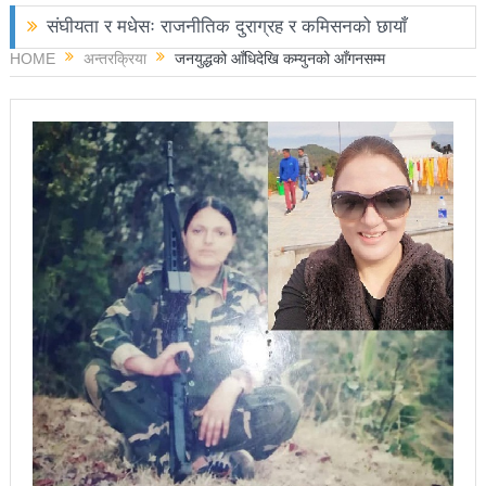
संघीयता र मधेसः राजनीतिक दुराग्रह र कमिसनको छायाँ
HOME
अन्तरक्रिया
जनयुद्धको आँधिदेखि कम्युनको आँगनसम्म
छोराले फलामको पाइपले हान्दा बाबुको मृत्यु
चितवनमा हात्तीको आक्रमणबाट आमाछोराको मृत्यु
काङ्ग्रेस नेता मिश्रको आरोप : बालेन सरकारले सिमा क्षेत्रका
जनतालाई अनावश्यक दु:ख दियो
पूर्वप्रधानमन्त्री ओलीलाई पितृशोक
नवनिर्वाचित राष्ट्रिय सभा सदस्यहरुले शपथ लिए
चार स्थानमा रास्वपा विजयीः काँग्रेस र नेकपाले खाता खोले
रञ्जु दर्शना विजयीः अधिकांश स्थानमा रास्वपा अगाडि
प्रतिनिधिसभा सदस्य निर्वाचनः ६० प्रतिशत मत खस्यो,
काठमाडौँसहित केही स्थानमा रातीदेखि नै गणना सुरु हुने
निर्वाचनले सङ्घीय लोकतान्त्रिक गणतन्त्रात्मक प्रणालीलाई