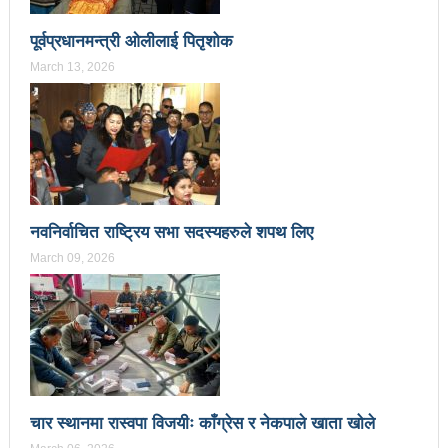
नदिइएको प्रतिवेदनमा (पूर्णपाठ)
पूर्वप्रधानमन्त्री ओलीलाई पितृशोक
निगमको गरिमाको रक्षा गर्ने संकल्प गर्नुपर्छ : उड्डयनमन्त्री
March 13, 2026
तामाङ
बेलकोटगढीको चौथो नगरअधिवेसनः नीति तथा कार्यक्रम
सर्वसम्मत पारित
अछाम छाउपडी घटनाबारे राष्ट्रिय सभामा जवाफ दिन
नवनिर्वाचित राष्ट्रिय सभा सदस्यहरुले शपथ लिए
गृहमन्त्रीलाई अध्यक्षको निर्देशन
March 09, 2026
ट्राफिक प्रहरीबाट कुटिए सर्वसाधारण
सहकारीसम्बन्धी उजुरी र गुनासो सङ्कलन गरी विश्लेषण
उच्चस्तरीय जाँचबुझ समिति गठन गरिन्छ : प्रधानमन्त्री
उद्योगको प्रवर्द्धन र विस्तारका लागि प्रदेश सरकारले कानुनी
चार स्थानमा रास्वपा विजयीः काँग्रेस र नेकपाले खाता खोले
जटिलतालाई हटाउने: मन्त्री बस्नेत