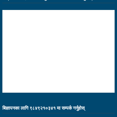
नै बाइपास, काग्रेसले बुझायो प्रजिअलाई ज्ञापनपत्र
ककनीमा अन्तर्राष्ट्रिय प्रदर्शनी केन्द्र बनाउने काम अघि बढ्योः
मन्त्री तामाङ
जाजरकोट र रुकुमपश्चिमका भूकम्पप्रभावित पत्रकारलाई प्रेस
काउन्सिलको इन्टरनेट सहुलियत
विद्युत महशुल निर्धारणका विषयमा स्याङ्जामा सार्वजनिक सुनुवाइ
हुने
कविताः वैशाख
खुला हाप्किडो राष्ट्रिय च्याम्पियनसिपः २३ जिल्लालाई पछि पार्दै
नुवाकोट च्याम्पियन
राष्ट्रियस्तरको हाप्किडो प्रतियोगिता नुवाकोटको बेलकोटगढीमा
बिज्ञापनका लागि ९८४९२१०३४१ मा सम्पर्क गर्नुहाेस्
पर्यटन क्षेत्रको समस्या समाधानका लागि साझा मुद्दा बनाएर अघि