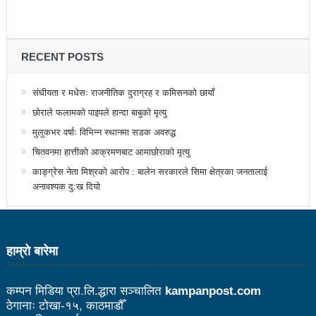
तामाङ
झापामा माओवादीले १ लाख लिचि र कागतीका विरुवा रोप्ने
प्राध्यानाध्यापक संघ नेपाल नवलपरासी पश्चिमको अध्यक्षमा
RECENT POSTS
पौडेल
संघीयता र मधेसः राजनीतिक दुराग्रह र कमिसनको छायाँ
पत्रकारितामा काउन्सिलको अनुदानले थपेको इट्टा
छोराले फलामको पाइपले हान्दा बाबुको मृत्यु
मुलुकभर वर्षाः विभिन्न स्थानमा सडक अवरुद्ध
पर्यटन क्षेत्रका समस्या समाधान गर्नेछुः मन्त्री तामाङ
चितवनमा हात्तीको आक्रमणबाट आमाछोराको मृत्यु
आज भाषा दिवसः बाग्मतीमा नेवारी र तामाङ सरकारी कामकाजी
काङ्ग्रेस नेता मिश्रको आरोप : बालेन सरकारले सिमा क्षेत्रका जनतालाई
भाषा लागु
अनावश्यक दु:ख दियो
राजनीतिक अधिकारबिना प्रेस स्वतन्त्रता सम्भव छैनः मन्त्री
शर्मा
हाम्राे बारेमा
इमान्दारिताका साथ जनताकाे सेवा गर्न पालिकाका नेता
कम्पन मिडिया प्रा.लि.द्धारा सञ्चालित
kampanpost.com
कार्यकर्तालाई मन्त्री तामाङको निर्देशन
ठेगानाः टोखा-१५, काठमाडौँ