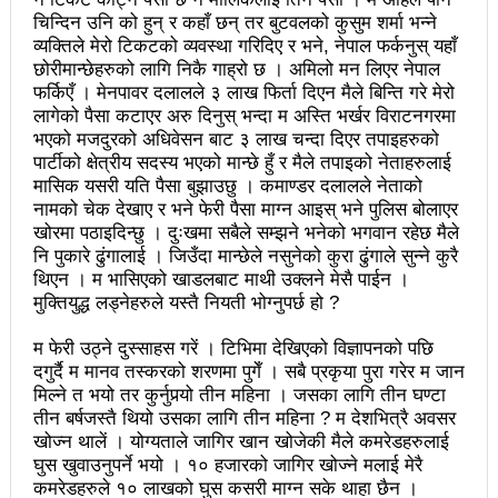
चिन्दिन उनि को हुन् र कहाँ छन् तर बुटवलको कुसुम शर्मा भन्ने
उपनिर्वाचन २०८१: एमालेभन्दा माओवादी प्रभावशाली
व्यक्तिले मेरो टिकटको व्यवस्था गरिदिए र भने, नेपाल फर्कनुस् यहाँ
छोरीमान्छेहरुको लागि निकै गाह्रो छ । अमिलो मन लिएर नेपाल
ककनी २ मा माओवादी विजयी
फर्किएँ । मेनपावर दलालले ३ लाख फिर्ता दिएन मैले बिन्ति गरे मेरो
लागेको पैसा कटाएर अरु दिनुस् भन्दा म अस्ति भर्खर विराटनगरमा
ककनी २ मा खस्यो ६८ प्रतिशतभन्दा बढी मत: गणना आजै हुने
भएको मजदुरको अधिवेसन बाट ३ लाख चन्दा दिएर तपाइहरुको
पार्टीको क्षेत्रीय सदस्य भएको मान्छे हुँ र मैले तपाइको नेताहरुलाई
उपचुनाव सकियो: ६२ प्रतिशतभन्दा बढी मत खसेको अनुमान
मासिक यसरी यति पैसा बुझाउछु । कमाण्डर दलालले नेताको
पालिका उपचुनाव: ४१ पदका लागि मतदान शुरु
नामको चेक देखाए र भने फेरी पैसा माग्न आइस् भने पुलिस बोलाएर
खोरमा पठाइदिन्छु । दुःखमा सबैले सम्झने भनेको भगवान रहेछ मैले
भरतपुुरमा सार्वजनिक सुनुवाई, गुनासो नआउने गरी काम गर्न
नि पुकारे ढुंगालाई । जिउँदा मान्छेले नसुनेको कुरा ढुंगाले सुन्ने कुरै
थिएन । म भासिएको खाडलबाट माथी उक्लने मेसै पाईन ।
मेयर दाहालको निर्देशन
मुक्तियुद्ध लड्नेहरुले यस्तै नियती भोग्नुपर्छ हो ?
उपनिर्वाचन सुशासनका पक्षमा र भ्रष्टाचारका विरुद्ध मत जाहेर
म फेरी उठ्ने दुस्साहस गरें । टिभिमा देखिएको विज्ञापनको पछि
दगुर्दै म मानव तस्करको शरणमा पुगेँ । सबै प्रकृया पुरा गरेर म जान
गर्ने महत्वपूर्ण अवसर: प्रचण्ड
मिल्ने त भयो तर कुर्नुपर्‍यो तीन महिना । जसका लागि तीन घण्टा
तीन बर्षजस्तै थियो उसका लागि तीन महिना ? म देशभित्रै अवसर
सुरु भयो चौथो सुनवल महोत्सव: उद्योगमैत्री वातावरण बनाउन
खोज्न थालें । योग्यताले जागिर खान खोजेकी मैले कमरेडहरुलाई
लागि पर्ने मन्त्री कलवारको भनाइ
घुस खुवाउनुपर्ने भयो । १० हजारको जागिर खोज्ने मलाई मेरै
कमरेडहरुले १० लाखको घुस कसरी माग्न सके थाहा छैन ।