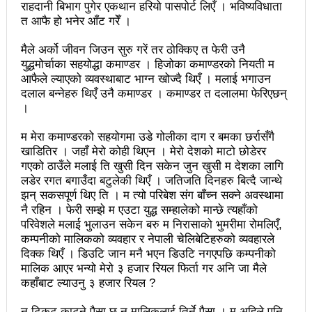
राहदानी बिभाग पुगेर एकथान हरियो पासपोर्ट लिएँ । भविष्यविधाता
वटा सूचीकरणबाट हटे
त आफै हो भनेर आँट गरेँ ।
इन्द्रेश्वर युवा समाजद्वारा बेलकोटगढीका ५ विद्यालयमा छात्रवृत्ति
मैले अर्को जीवन जिउन सुरु गरें तर ठोक्किए त फेरी उनै
युद्धमोर्चाका सहयोद्धा कमाण्डर । हिजोका कमाण्डरको नियती म
वितरण
आफैले ल्याएको व्यवस्थाबाट भाग्न खोज्दै थिएँ । मलाई भगाउन
दलाल बन्नेहरु थिएँ उनै कमाण्डर । कमाण्डर त दलालमा फेरिएछन्
भरतपुरको मुख्य सडकमा भएको भूमिगत विद्युतिकरणको ब्रेकथ्रु
।
सकियो चितवन महोत्सव : ५ लाख सहभागि, ३० करोडको
म मेरा कमाण्डरको सहयोगमा उडे गोलीका दाग र बमका छर्रासँगै
कारोबार
खाडितिर । जहाँ मेरो कोही थिएन । मेरो देशको माटो छोडेरर
गएको ठाउँले मलाई ति खुसी दिन सकेन जुन खुसी म देशका लागि
बाघले झम्टिँदा मोटरसाइकलमा सवार दुई जना घाइते
लडेर रगत बगाउँदा बटुलेकी थिएँ । जतिजति दिनहरु बित्दै जान्थे
झन् सकसपूर्ण थिए ति । म त्यो परिबेश संग बाँच्न सक्ने अवस्थामा
टोखामा कर्जा सदुपयोगिता सम्बन्धी अन्तरक्रिया
नै रहिन । फेरी सम्झे म एउटा युद्ध सम्हालेको मान्छे त्यहाँको
परिवेशले मलाई भुलाउन सकेन बरु म निरासाको भुमरीमा रोमलिएँ,
एकाबिहानै चीनमा भुकम्पः नेपालमा कडा धक्का महसुस
कम्पनीको मालिकको व्यवहार र नेपाली चेलिबेटिहरुको व्यवहारले
दिक्क थिएँ । डिउटि जान मनै भएन डिउटि नगएपछि कम्पनीको
बिद्यार्थीलाई चलचित्र सिकाउँदै बागमती प्रदेश सरकार
मालिक आएर भन्यो मेरो ३ हजार रियल फिर्ता गर अनि जा मैले
कहाँबाट ल्याउनु ३ हजार रियल ?
भोलि चितवनमा माओवादीको विशाल सभा: प्रचण्डले सम्बोधन
गर्ने
न टिकट काट्ने पैसा छ न मालिकलाई तिर्ने पैसा । म अहिले पनि