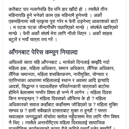
चितवनको माडीमा सम्पन्न मैयादेवि महिला क्रिकेट सिरिजको
कतैबाट पार नलागेपछि दैव पनि हार खाँदो हो । त्यसैले तीन
उपाधि नवलपरासीलाई
महिनापछि हुने भनेको काम एक महिनामै हुनेभयो । अर्को
एकमहिनामा सबै प्रकृया पुरा गरेर म फेरी उड्नेभए आकाशको बाटो
चौथो सुनवल महोत्सव भोलिदेखि सुरु हुँदै
। म पटक पटक जीन्दगीसँग पछारिएको मान्छे । संघर्षले खारिएको
मान्छे । फेरी अर्को संघर्ष मेरा लागि नौलो थिएन । अर्को साहस
प्रमुख प्रशासकीय अधिकृतको सरुवा रोक्न पालिका
बटुलें र नयाँ यात्रा तय गरें ।
अध्यक्षसहित कर्मचारीको आन्दोलन
आँगनबाट पेरिस कम्युन नियाल्दा
नेत्रहीन टी–२० विश्वकप क्रिकेटमा नेपालले
अघिल्लो साता यहि आँगनबाट ८ मार्चको दिनलाई सम्झँदै गर्दा
अफगानिस्तानलाई हरायो
महिला हक, महिला अधिकार, समान अधिकार, लैंगिक अधिकार,
लैंगिक समानता, महिला शसक्तिकरण, नारीमुक्ति, योग्यता र
मानव तस्करीको अभियोगमा पक्राउ परेका कोशी प्रदेशका
प्रतिभाका आधारमा महिलालाई स्थान र अवसर आदि इत्यादि
आदर्श, सिद्धान्त र पदावलीहरु परिवर्तनकारी यात्राको बाटोमा
पूर्वमन्त्री अधिकारीविरुद्ध मुद्दा नचल्ने
होमिने बेलासम्म गम्भीर विषय हो भन्ने नै लागेन । महिला दिवस
किन मनाइन्छन् ? महिला दिवसको औचित्य के हो ? महिला
आगामी चुनावमा भाग लिने नेत्रविक्रम चन्दको संकेत
अधिकारको सवाल कहाँबाट कहाँसम्म जोडिएको छ ? महिला मुक्ति
सम्भव छ ? हामी सबैखाले दासताबाट मुक्त त हुन्छौं ? यस्ता
२८५ कैदीबन्दीलाई जेलबाहिर बस्ने सुविधा
सवालहरु जनयुद्धको मोर्चामा सामेल नहुँदासम्म मेरा लागि गौण विषय
अब धरहरा चढ्न पैसा, पार्किङ शुल्क पनि लाग्ने
नै थिए । त्यसैले अन्तर्राष्ट्रिय महिला दिवसलाई सामाजिक
राजनीतिक कार्यक्रमको रुपमा मैले कहिले मनाएँ भनेर सम्झीएँ ।