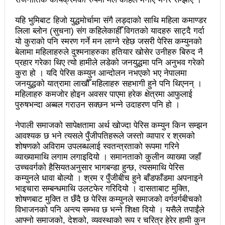
सडक फोहोर गरेको भन्दै एमालेलाई महानगरको १ लाख जरिवाना
यहि भुमिबाट हिजो युद्धमोर्चामा संगै लड्दाको साथि महिला कमाण्डर
भरतपुर महानगरपालिकाद्धारा तीन पाङ्ग्रे अटोको रुट परमिट
लिला ब्लोन (सुचना) संग कहिलेकाहीँ विगतको यादहरु साट्दै गर्दा
यो कुराको पनि स्मरण गर्ने मन लाग्ने रहेछ जसरी पेरिस कम्युनको
दिन सुरु
बेलामा महिलाहरुले दुश्मनाहरुका हतियार खोसेर उनीहरु बिरुद नै
प्रहार गरेका थिए त्यो हामीले लडेको जनयुद्धमा पनि अनुभव गरेको
नेकपा बहुमतको नवौं महाधिवेशन माघ ४ गतेदेखि काठमाडौँमा
कुरा हो । यदि पेरिस कम्युन आन्दोलन नभएको भए नेपालमा
राजश्व संकलनमा करिब १७ प्रतशितले वृद्धि
जनयुद्धको यात्रामा लाखौँ महिलाहरु सहभागी हुने पनि थिएनन् ।
महिलाहरु कमजोर होइन अवसर पाएमा हरेक क्षेत्रमा आफुलाई
टिकट नपाउँदा १४ सय श्रमिक कोरिया उड्न पाएनन्
पुरुषभन्दा अब्बल गराउन सक्छन भन्ने उदाहरण पनि हो ।
कीर्तिपुरलाई नेपालकै नमूना नगर बनाउने मेरो योजना छ-
नेपाली समाजको सापेक्षतामा अर्थ खोज्दा पेरिस कम्युन किन सम्झन
आवश्यक छ भने त्यसले पुँजीपतिहरूले जस्तो व्यापार र श्रमको
प्रा.डा.शिवशरण महर्जन, मेयरका उम्मेदवार, कीर्तिपुर नगरपालिका
शोषणको अविराम उपलब्धलाई स्वतन्त्रताको रूपमा गरिने
व्याख्यामाथि लगाम लगाइदियो । समानताको कुलीन व्याख्या जहाँ
उपनिर्वाचन: ३१ जनाको उम्मेदवारी फिर्ता, रुकुमपूर्वमा काँग्रेस
उच्चवर्गको हैसियतअनुसार भागबन्डा हुन्छ, त्यसमाथि पेरिस
कम्युनले धावा बोल्यो । श्रम र पुँजीबीच हुने बाँडफाँडमा अपनाइने
एमाले गठबन्धनका उम्मेदवारको समर्थन माओवादीलाई
भाइचारा सम्बन्धमाथि उलटफेर गरिदियो । दासताबाट मुक्ति,
आज उम्मेदवारको अन्तिम नामावली प्रकाशन हुँदै
शोषणबाट मुक्ति त छँदै छ पेरिस कम्युनले समाजको वर्गवर्गबीचको
विभाजनको पनि अन्त्य सम्भव छ भन्ने शिक्षा दियो । यसैले तपाईंले
संस्थागत क्षमता मुल्याङ्ककनमा ककनी गाउँपालिका जिल्लामै
आफ्नो समाजको, देशको, व्यवस्थाको रूप र चरित्र हेरेर हामी कुन