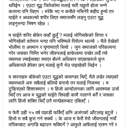
प्रेस सेन्टरको महाधिवेसनमा पुरस्कृत हुँदै यी पत्रकार
थपिईन । एउटा युद्ध जितेकोमा मलाई यती पछुतो होला भन्ने
कल्पना पनि थिएन । मरेकै भए न कसैले नचिनेरै शहीद हुन्थें तर
भरतपुरका १ सय २९ सुकुम्बासी घरधुरीलाई लालपूर्जा वितरण
घाईते र अधकल्चो शरीर लिएर समाजसँग लड्नु एउटा युद्ध
लड्नुभन्दा भिषण रहेछ ।
हानलाई मजदुर संगठनहरुको ध्यानाकर्षण पत्र, देशैभर
म घाईते शरिर बोकेर कहाँ डुलुँ ? मलाई भोगिसकेको विगत र
अभियानात्मक कार्यक्रम
भोगिरहेको वर्तमान भन्दा पनि भविष्यले पिरोल्न थाल्यो । मैले देखेको
भोलीमा त अपमान र घृणामात्रै थियो । जुन समाजको परिकल्पना
‘महिला अधिकारका निम्ति सदनबाट कानून बनाउन ढिला भयो’
गरेर जसका निम्ति भनेर जीवनलाई हत्केलामा राखेर लडेँ त्यो
व्यवस्था ल्याईसक्दा रमाएर बोल्ने अधिकार पाएकाहरुले कुन
सहिद स्मृति दिवसमा माओवादी बेलकोटगढी नगरद्वारा वैचारिक,
अधिकारले हेपेका छन् मलाई कुनै भेउ पाइरहेकी थिईन ।
राजनीतिक कार्यशाला
म सपनाहरु बोकेको एउटा युद्धको कमाण्डर थिएँ, मैले लडेर ल्याएको
त्रिदेशीय विद्युत ब्यापार सम्झौता नेपालका लागि कोशेढुंगाः
व्यवस्थाले अरु सबैलाई बलियो बनायो तर मलाई निकम्मा । म
टुक्रिएको शिशासमान । म हिजो आन्दोलनका लागि आवश्यक उर्जा
प्रचण्ड
थिएँ तर आज म युद्धको घाईते सिपाही कामै नलाग्ने बनेँ र जसका
लागि हिजो शक्ति थिएँ उनै मान्छेहरुबाट एक्लिएँ ।
कविता- म हैन भने
आवश्यकता मिडिया साक्षरताको
म फेरी उही १५ वर्ष पछाडी फर्किएँ अनि अजंगको आँटलाइ बटुलें ।
३ महिनामा प्रेस स्वतन्त्रता हननका १३ घटना
हिजो म सबै कुरा गर्न सक्थें । के आज म फेरी मेरो जीवनलाई नयाँ
तरिकाबाट अगाडि बढाउन सक्दिनँ ? आफुले आफैलाई प्रश्न गरें र
काउन्सिलद्वारा ४ वटा सञ्चार माध्यमको कालोसूची फुकुवा, ३