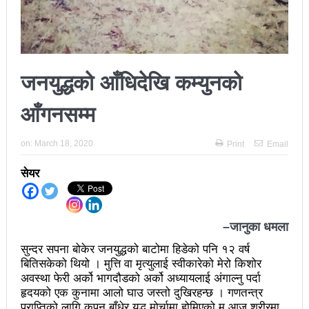
अझ सुदृढ बनाएको छः प्रचण्ड
छिटफुटबाहेक शान्तिपूर्ण रुपमा मतदान सम्पन्न
आज प्रतिनिधिसभा सदस्य निर्वाचनः देशैभर मतदान जारी
जनयुद्धको आँधिदेखि कम्युनको
बैतडीमा जन्तिबस दुर्घटनाः १३ जनाको मृत्यु
आँगनसम्म
कविता – अपजश
on:
March 18, 2020
Print
Email
पुरस्कार वितरणबिनै काउन्सिलले सम्पन्न गर्‍यो वार्षिकोत्सव
सेयर
हितेन्द्रदेव शाक्यलाई पद छाड्नुपर्ने नैतिक दबाबः समय बुझेर
बाटो खुलाउन मन्त्री घिसिङको म्यासेज
–
जानुका धमला
खतिवडाको नयाँ गीत जमाना आजकाल
सुन्दर सपना बोकेर जनयुद्धको बाटोमा हिडेको पनि १२ वर्ष
सहनशीलताको ब्रेक
बितिसकेको थियो । मुत्ति वा मृत्युलाई स्वीकारेको मेरो किशोर
अवस्था फेरी अर्को भागदौडको अर्को अध्यायलाई अंगाल्नु पर्दा
राममाया च्यामिनीसँग दशरथ चन्दको अनुरोध – प्रेमविनोद नन्दन
हृदयको एक कुनामा आलो घाउ जस्तो दुखिरहन्छ । गणतन्त्र
प्राप्तिको लागि कपन बाँधेर युद्ध मोर्चामा होमिएको म आज शरीरमा