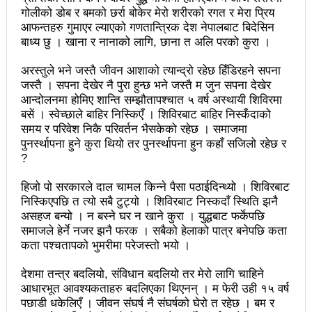
चलचित्र विकास बोर्डका नवनियुक्त सदस्य गणेश सुवेदीलाई
गोलीको डोब र बमको छर्रा बोकेर मेरो शरीरको रगत र मेरा प्रिय
आफन्तहरु गुमाएर ल्याएको गणतान्त्रिक देश नेपालबाट बिदेसिन
आइएनएनएफद्वारा सम्मान
बाध्य छु । खाना र नानाको लागि, छाना त अलि परको कुरा ।
एनआरएनए बेलायतको अध्यक्षमा जिलिङका पुडासैनी
अरस्तुले भने जस्तै जीवन आशाको त्यान्द्रो रहेछ हिँडिरहने सपना
महानगर यातायातले थप्यो १२ वटा विद्युतीय बस
जस्तै । सपना देखेर नै पुरा हुन्छ भने जस्तै म जुन सपना देखेर
आन्दोलनमा होमिए शान्ति सम्झौतापश्चात ५ वर्ष अस्थायी शिविरमा
गणेश पण्डितको कवितासङ्ग्रह कालापानी लोकार्पण
बसें । स्वेच्छाले बाहिर निस्किएँ । शिविरबाट बाहिर निस्कँदाको
समय र परिवेश निकै परिवर्तन भैसकेको रहेछ । समाजमा
फोहोरमैला व्यवस्थापन संघ नेपालको अध्यक्षमा नुवाकोटका घिमिरे
पुनर्स्थापना हुने कुरा थियो तर पुनर्स्थापना हुन कहाँ सजिलो रहेछ र
?
निर्वाचित
हिजो पो सरकारले दाल चामल किन्ने पैसा पठाईदिन्थ्यो । शिविरबाट
कविता – सुख भोग
निस्किएपछि त त्यो सबै टुट्यो । शिविरबाट निस्कदाँ स्थिति झनै
समाचार हटाउने अदालतको आदेश र पत्रकार पक्राउ पुर्जीबारे
असहज बन्यो । न बस्ने घर न खाने कुरा । युद्धबाट फर्केपछि
समाजले हेर्ने नजर झनै फरक । सबैको हेलाको पात्र बनेपछि कता
काउन्सिल सुक्ष्म अध्ययनमा
कता पश्चतापको भुमरीमा परेजस्तो भयो ।
लोकतान्त्रिक सहिद सन्तति वृत्ति कोष स्थापनाः सहिदका
देशमा तन्त्र बदलियो, संविधान बदलियो तर मेरो लागि चाहिने
आधारभूत आवश्यकताहरु बदलिएका थिएनन् । म फेरी उही १५ वर्ष
बालबालिकाको शिक्षामा खर्च हुने
पछाडी धकेलिएँ । जीवन संघर्ष नै संघर्षको घेरो त रहेछ । बम र