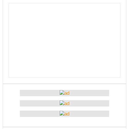
भ्रामक र तथ्यहीन सूचना देशलाई घातक: अध्यक्ष बस्नेत
काउन्सिलद्वारा परराष्ट्र मामिला विटमा रिपोर्टिङ गरिरहेका
सञ्चारकर्मीसँग छलफल
सामाजिक सञ्जाल व्यवस्थित गर्न बलियो पत्रकारिता हुनैपर्छः
सरोकारवाला
नेपाल अभौतिक सांस्कृतिक सम्पदाको दृष्टिले धनी छः मन्त्री
तामाङ
पत्रकारिता झारा टार्ने हुनुहुँदैन, परिणाममुखी हुनुपर्छः अध्यक्ष
बस्नेत
बजेट फेसबुकमा हुँदैन, रातो किताबमा आउँछः मन्त्री तामाङ
१६ लाख पर्यटन भित्र्याउने सरकारको लक्ष्य पूरा हुन्छः मन्त्री