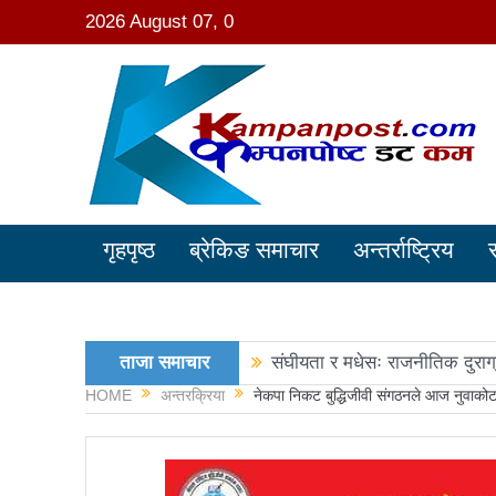
2026 August 07, 0
गृहपृष्ठ
ब्रेकिङ समाचार
अन्तर्राष्ट्रिय
ताजा समाचार
संघीयता र मधेसः राजनीतिक दुराग
HOME
अन्तरक्रिया
नेकपा निकट बुद्धिजीवी संगठनले आज नुवाकोटमा 
काङ्ग्रेस नेता मिश्रको आरोप : 
नवनिर्वाचित राष्ट्रिय सभा सदस्य
रञ्जु दर्शना विजयीः अधिकांश स्था