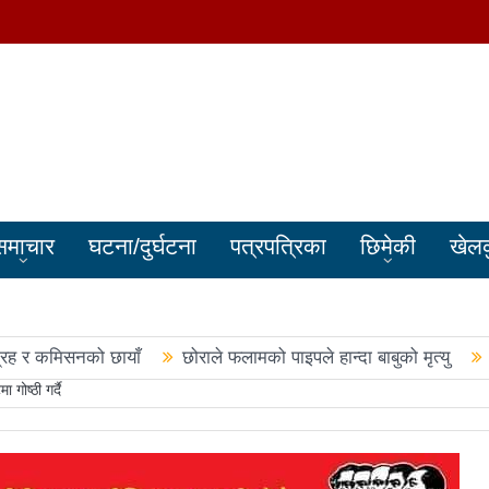
समाचार
घटना/दुर्घटना
पत्रपत्रिका
छिमेकी
खेल
्रह र कमिसनको छायाँ
छोराले फलामको पाइपले हान्दा बाबुको मृत्यु
गोष्ठी गर्दै
बालेन सरकारले सिमा क्षेत्रका जनतालाई अनावश्यक दु:ख दियो
पूर्वप्र
हरुले शपथ लिए
चार स्थानमा रास्वपा विजयीः काँग्रेस र नेकपाले खाता ख
नमा रास्वपा अगाडि