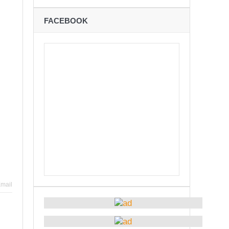
ने
FACEBOOK
शान्तिपूर्ण रुपमा मतदान सम्पन्न
कविता – अपजश
बः समय बुझेर बाटो खुलाउन मन्त्री घिसिङको म्यासेज
रोध – प्रेमविनोद नन्दन
अध्यक्षमा जिलिङका पुडासैनी
mail
्छताका लागि ३९२ साइकल यात्रीको सचेतनामूलक र्‍याली
ारको मृत्यु