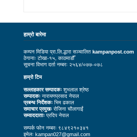
काउन्सिल नै नबोले कसले बोल्ने: अध
विदेशमा रहेका नेपालीहरूको हितरक्षा
के छ रास्वपाका महामन्त्री डा ढका
हाम्राे बारेमा
बेलकोटगढीको चौथो नगरअधिवेसनः 
कम्पन मिडिया प्रा.लि.द्धारा सञ्चालित
kampanpost.com
ट्राफिक प्रहरीबाट कुटिए सर्वसाध
ठेगानाः टोखा-१५, काठमाडौँ
सूचना विभाग दर्ता नम्बरः २५६४/०७७-०७८
उद्योगको प्रवर्द्धन र विस्तारका 
हाम्रो टिम
आगामी आर्थिक वर्षभित्रै भरतपुर 
चीन भ्रमणका क्रममा भएका सम्झौता
सल्लाहकार सम्पादकः
शुभलाल श्रेष्ठ
सम्पादकः
नारायणप्रसाद नेपाल
लुम्बिनी प्रदेशले घरबाटै व्यवसायिक फ
प्रबन्ध निर्देशकः
भिम ढकाल
समाचार प्रमुखः
रोजिना चौलागाईं
कसरी पाइनेछ बेलकोटगढीबासीले न
सम्वाददाताः
प्रदिप नेपाल
अपाङ्गता भएका व्यक्तिहरूको यौन
सम्पर्क फोन नम्बरः ९८४९२१०३४१
इमेलः kampan027@gmail.com
काउन्सिलद्वारा परराष्ट्र मामिला 