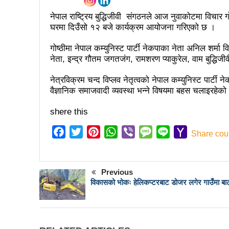
कर्फ्यु लागे पनि तीनकुने क्षेत्र
नेपाल राष्ट्रिय बुद्धिजीवी संगठनले आज नुवाकोटमा विचार ग
काठमाडौँमा माओवादीको नेतृत्वमा 
घरमा दिउँसो १२ बजे कार्यक्रम आयोजना गरिएको छ ।
लव प्याकुरेलद्वारा निर्देशित वृत्तच
गोष्ठीमा नेपाल कम्युनिस्ट पार्टी नेकपाका नेता अनिल शर्मा 
नेता, इन्द्र गौतम जगतजंग, रामशरण प्याकुरेल, वाम बुद्धि
भरतपुरका १ सय २९ सुकुम्बासी घर
‘महिला अधिकारका निम्ति सदनबा
नेत्रविक्रम चन्द विप्लव नेतृत्वको नेपाल कम्युनिस्ट पार्टी 
वैज्ञानिक समाजवादी व्यवस्था भन्ने विषयमा बहस चलाइरहेक
त्रिदेशीय विद्युत ब्यापार सम्झौता 
shere this
३ महिनामा प्रेस स्वतन्त्रता ह
Facebook
Twitter
Pinterest
WhatsApp
Viber
Message
Line
Yahoo
Share cou
इन्द्रेश्वर युवा समाजद्वारा बेलकोट
Mail
सकियो चितवन महोत्सव : ५ लाख
Previous
टोखामा कर्जा सदुपयोगिता सम्बन्धी
विकासको भोकः हेलिकप्टरबाट डोजर लगेर गाउँमा बा
भोलि चितवनमा माओवादीको विशाल स
ककनी २ मा खस्यो ६८ प्रतिशतभन्