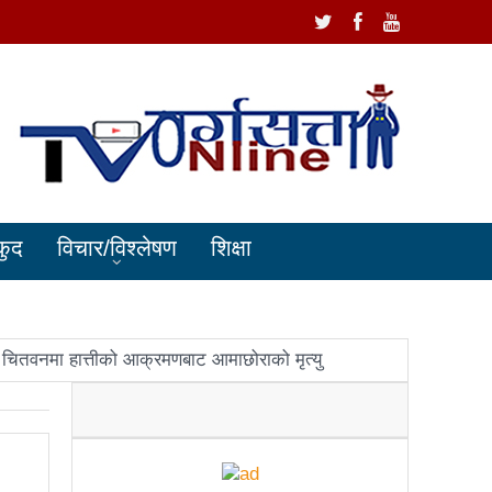
कुद
विचार/विश्लेषण
शिक्षा
चितवनमा हात्तीको आक्रमणबाट आमाछोराको मृत्यु
धानमन्त्री ओलीलाई पितृशोक
ोले