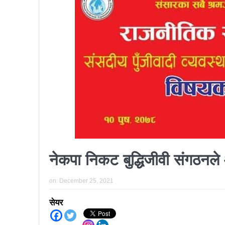
प्रतिनिधिसभा सदस्य निर्वाचनः ६०
निर्वाचनले सङ्घीय लोकतान्त्रिक 
आज प्रतिनिधिसभा सदस्य निर्वाच
पुरस्कार वितरणबिनै काउन्सिलले सम्पन
खतिवडाको नयाँ गीत जमाना आज
चलचित्र विकास बोर्डका नवनियुक्
महानगर यातायातले थप्यो १२ वटा व
फोहोरमैला व्यवस्थापन संघ नेपालको
नेकपा निकट बुद्धिजीवी संगठनले 
समाचार हटाउने अदालतको आदेश र पत
on:
December 25, 2021
लोकतान्त्रिक सहिद सन्तति वृत्ति 
सेयर
नवलपरासी काठमाडौँ सम्पर्क समन्वय