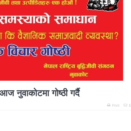
 प्रतिशत मत खस्यो, काठमाडौँसहित केही स्थानमा रातीदेखि नै गणना सुरु हु
गणतन्त्रात्मक प्रणालीलाई अझ सुदृढ बनाएको छः प्रचण्ड
छिटफुटबाहेक 
नः देशैभर मतदान जारी
बैतडीमा जन्तिबस दुर्घटनाः १३ जनाको मृत्यु
्न गर्‍यो वार्षिकोत्सव
हितेन्द्रदेव शाक्यलाई पद छाड्नुपर्ने नैतिक दबा
काल
सहनशीलताको ब्रेक
राममाया च्यामिनीसँग दशरथ चन्दको अनु
त सदस्य गणेश सुवेदीलाई आइएनएनएफद्वारा सम्मान
एनआरएनए बेलायतको 
िद्युतीय बस
गणेश पण्डितको कवितासङ्ग्रह कालापानी लोकार्पण
 अध्यक्षमा नुवाकोटका घिमिरे निर्वाचित
कविता – सुख भोग
आज नुवाकोटमा गोष्ठी गर्दै
्रकार पक्राउ पुर्जीबारे काउन्सिल सुक्ष्म अध्ययनमा
Print
E
कोष स्थापनाः सहिदका बालबालिकाको शिक्षामा खर्च हुने
महिनावारी स्वच
 समितिको अध्यक्षमा विश्वकर्मा
राजावादीको आन्दोलनः आगलागीमा पत्रक