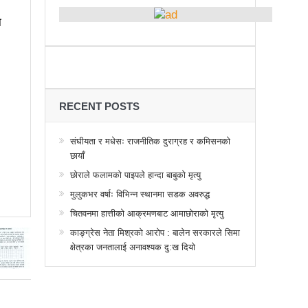
्थानमा कर्फ्यु आदेश
ा
 तनावग्रस्त
महाधिवेसनमा पुरस्कृत हुँदै यी पत्रकार
र, देशैभर अभियानात्मक कार्यक्रम
गरद्वारा वैचारिक, राजनीतिक कार्यशाला
RECENT POSTS
या साक्षरताको
संघीयता र मधेसः राजनीतिक दुराग्रह र कमिसनको
छायाँ
वा, ३ वटा सूचीकरणबाट हटे
छोराले फलामको पाइपले हान्दा बाबुको मृत्यु
िगत विद्युतिकरणको ब्रेकथ्रु
मुलुकभर वर्षाः विभिन्न स्थानमा सडक अवरुद्ध
ुई जना घाइते
चितवनमा हात्तीको आक्रमणबाट आमाछोराको मृत्यु
काङ्ग्रेस नेता मिश्रको आरोप : बालेन सरकारले सिमा
बिद्यार्थीलाई चलचित्र सिकाउँदै बागमती प्रदेश सरकार
क्षेत्रका जनतालाई अनावश्यक दु:ख दियो
 प्रभावशाली
ककनी २ मा माओवादी विजयी
 मत खसेको अनुमान