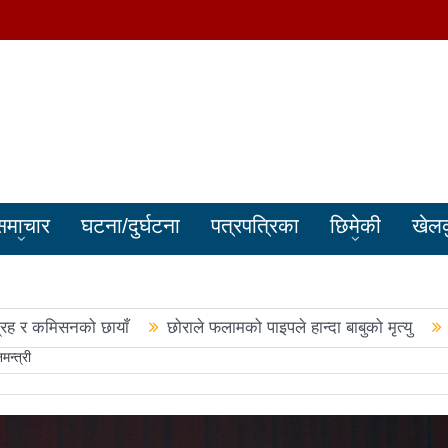
समाचार
घटना/दुर्घटना
पत्रपत्रिका
छिमेकी
खेल
्रह र कमिसनको छायाँ
छोराले फलामको पाइपले हान्दा बाबुको मृत्यु
मन्त्री
बालेन सरकारले सिमा क्षेत्रका जनतालाई अनावश्यक दु:ख दियो
पूर्वप्र
हरुले शपथ लिए
चार स्थानमा रास्वपा विजयीः काँग्रेस र नेकपाले खाता ख
नमा रास्वपा अगाडि