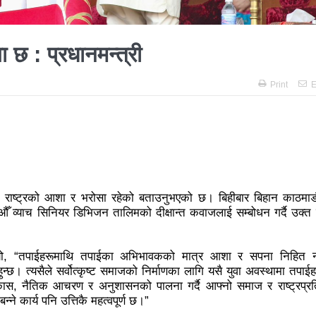
 अझै अशान्तः सडकमा सेना परिचालन
राजावादीको प्रदर्शन थप उग्रः केही स
विशाल जनप्रदर्शन
राजावादी र प्रहरीबिच झडपः तीनकुने-वानेश्वर क्षेत्र
ा छ : प्रधानमन्त्री
ित्र ‘गर्ल्स रिराइटिङ डेस्टीनी’ लाई अडियन्स च्वाइस अवार्ड
प्रेस सेन्टरको 
धुरीलाई लालपूर्जा वितरण
हानलाई मजदुर संगठनहरुको ध्यानाकर्षण पत्
Print
E
ट कानून बनाउन ढिला भयो’
सहिद स्मृति दिवसमा माओवादी बेलकोटगढी न
नेपालका लागि कोशेढुंगाः प्रचण्ड
कविता- म हैन भने
आवश्यकता मिडि
ननका १३ घटना
काउन्सिलद्वारा ४ वटा सञ्चार माध्यमको कालोसूची फुकु
गढीका ५ विद्यालयमा छात्रवृत्ति वितरण
भरतपुरको मुख्य सडकमा भएको भूम
िंगो राष्ट्रको आशा र भरोसा रहेको बताउनुभएको छ। बिहीबार बिहान काठमाड
 औँ व्याच सिनियर डिभिजन तालिमको दीक्षान्त कवाजलाई सम्बोधन गर्दै उक्त 
 सहभागि, ३० करोडको कारोबार
बाघले झम्टिँदा मोटरसाइकलमा सवार द
 अन्तरक्रिया
एकाबिहानै चीनमा भुकम्पः नेपालमा कडा धक्का महसुस
 भन्नुभयो, “तपाईहरूमाथि तपाईका अभिभावकको मात्र आशा र सपना निहित 
भा: प्रचण्डले सम्बोधन गर्ने
उपनिर्वाचन २०८१: एमालेभन्दा माओवादी
छ। त्यसैले सर्वोत्कृष्ट समाजको निर्माणका लागि यसै युवा अवस्थामा तपाईह
ास, नैतिक आचरण र अनुशासनको पालना गर्दै आफ्नो समाज र राष्ट्रप्र
दा बढी मत: गणना आजै हुने
उपचुनाव सकियो: ६२ प्रतिशतभन्दा बढी
न्ने कार्य पनि उत्तिकै महत्वपूर्ण छ।”