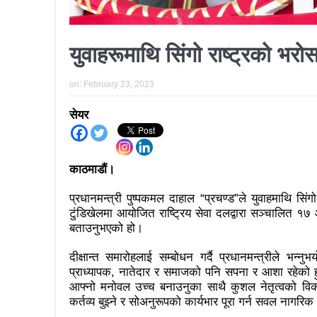
कर्फ्यु लागे पनि तीनकुने क्षेत्र
काठमाडौँमा माओवादीको नेतृत्वमा 
युवाहरूमाथि सिंगो राष्ट्रको भरोस
लव प्याकुरेलद्वारा निर्देशित वृत्तच
भरतपुरका १ सय २९ सुकुम्बासी घर
on:
February 23, 2023
‘महिला अधिकारका निम्ति सदनबा
सेयर
त्रिदेशीय विद्युत ब्यापार सम्झौता 
३ महिनामा प्रेस स्वतन्त्रता ह
काठमाडौं।
इन्द्रेश्वर युवा समाजद्वारा बेलकोट
प्रधानमन्त्री पुष्पकमल दाहाल “प्रचण्ड”ले युवाहमाथि स
टुंडिखेलमा आयोजित राष्ट्रिय सेवा दलद्वारा सञ्चालित १७
सकियो चितवन महोत्सव : ५ लाख
बताउनुभएको हो।
टोखामा कर्जा सदुपयोगिता सम्बन्धी
दीक्षान्त समारोहलाई सम्बोधन गर्दै प्रधानमन्त्रीले
भोलि चितवनमा माओवादीको विशाल स
प्राध्यापक, नातेदार र समाजको पनि सपना र आशा रहेको हुन्
आफ्नो मनोवल उच्च बनाउनुका साथै कुशल नेतृत्वको विक
ककनी २ मा खस्यो ६८ प्रतिशतभन्
कर्तव्य बुझ्ने र सोअनुरूपको कार्यभार पूरा गर्न सवल नागरिक ब