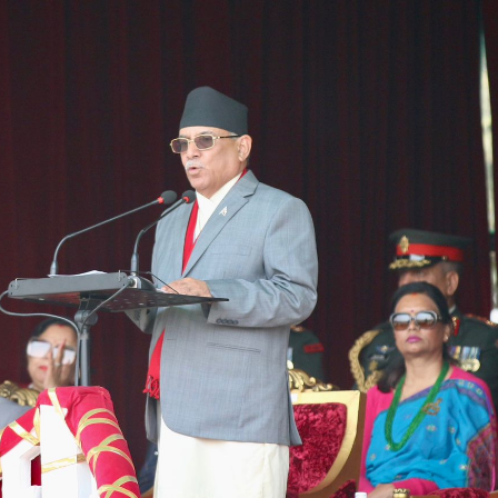
 प्रतिशत मत खस्यो, काठमाडौँसहित केही स्थानमा रातीदेखि नै गणना सुरु हु
गणतन्त्रात्मक प्रणालीलाई अझ सुदृढ बनाएको छः प्रचण्ड
छिटफुटबाहेक 
नः देशैभर मतदान जारी
बैतडीमा जन्तिबस दुर्घटनाः १३ जनाको मृत्यु
्न गर्‍यो वार्षिकोत्सव
हितेन्द्रदेव शाक्यलाई पद छाड्नुपर्ने नैतिक दबा
काल
सहनशीलताको ब्रेक
राममाया च्यामिनीसँग दशरथ चन्दको अनु
त सदस्य गणेश सुवेदीलाई आइएनएनएफद्वारा सम्मान
एनआरएनए बेलायतको 
िद्युतीय बस
गणेश पण्डितको कवितासङ्ग्रह कालापानी लोकार्पण
 अध्यक्षमा नुवाकोटका घिमिरे निर्वाचित
कविता – सुख भोग
्रकार पक्राउ पुर्जीबारे काउन्सिल सुक्ष्म अध्ययनमा
कोष स्थापनाः सहिदका बालबालिकाको शिक्षामा खर्च हुने
महिनावारी स्वच
 समितिको अध्यक्षमा विश्वकर्मा
राजावादीको आन्दोलनः आगलागीमा पत्रक