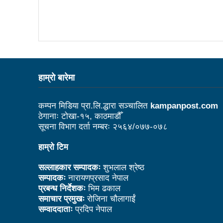
काउन्सिल नै नबोले कसले बोल्ने: अध
विदेशमा रहेका नेपालीहरूको हितरक्षा
के छ रास्वपाका महामन्त्री डा ढका
बेलकोटगढीको चौथो नगरअधिवेसनः 
हाम्राे बारेमा
ट्राफिक प्रहरीबाट कुटिए सर्वसाध
कम्पन मिडिया प्रा.लि.द्धारा सञ्चालित
kampanpost.com
उद्योगको प्रवर्द्धन र विस्तारका 
ठेगानाः टोखा-१५, काठमाडौँ
आगामी आर्थिक वर्षभित्रै भरतपुर 
सूचना विभाग दर्ता नम्बरः २५६४/०७७-०७८
चीन भ्रमणका क्रममा भएका सम्झौता
हाम्रो टिम
लुम्बिनी प्रदेशले घरबाटै व्यवसायिक फ
सल्लाहकार सम्पादकः
शुभलाल श्रेष्ठ
सम्पादकः
नारायणप्रसाद नेपाल
कसरी पाइनेछ बेलकोटगढीबासीले न
प्रबन्ध निर्देशकः
भिम ढकाल
समाचार प्रमुखः
रोजिना चौलागाईं
अपाङ्गता भएका व्यक्तिहरूको यौन
सम्वाददाताः
प्रदिप नेपाल
काउन्सिलद्वारा परराष्ट्र मामिला 