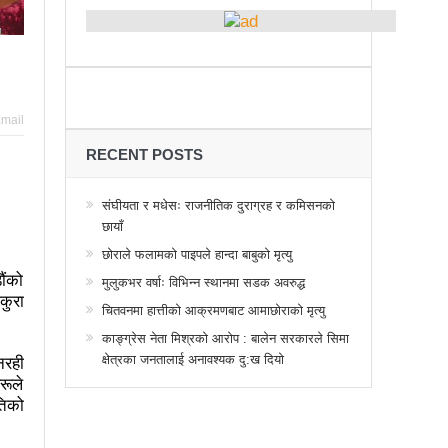
्थानमा कर्फ्यु आदेश
 तनावग्रस्त
महाधिवेसनमा पुरस्कृत हुँदै यी पत्रकार
र, देशैभर अभियानात्मक कार्यक्रम
mail
गरद्वारा वैचारिक, राजनीतिक कार्यशाला
RECENT POSTS
या साक्षरताको
संघीयता र मधेसः राजनीतिक दुराग्रह र कमिसनको
छायाँ
वा, ३ वटा सूचीकरणबाट हटे
छोराले फलामको पाइपले हान्दा बाबुको मृत्यु
िगत विद्युतिकरणको ब्रेकथ्रु
ौंको
मुलुकभर वर्षाः विभिन्न स्थानमा सडक अवरुद्ध
कुरा
ुई जना घाइते
चितवनमा हात्तीको आक्रमणबाट आमाछोराको मृत्यु
काङ्ग्रेस नेता मिश्रको आरोप : बालेन सरकारले सिमा
बिद्यार्थीलाई चलचित्र सिकाउँदै बागमती प्रदेश सरकार
क्षेत्रका जनतालाई अनावश्यक दु:ख दियो
नरही
 प्रभावशाली
ककनी २ मा माओवादी विजयी
रूले
तिको
 मत खसेको अनुमान