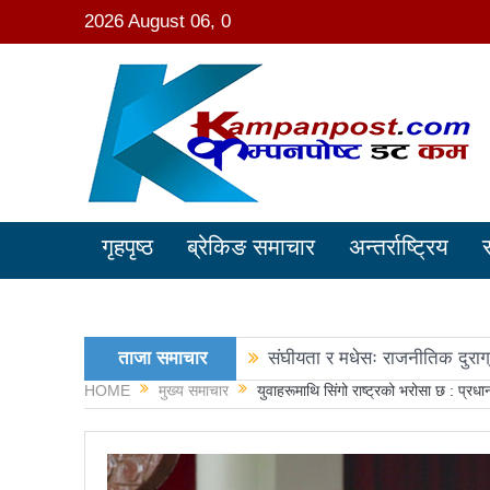
2026 August 06, 0
गृहपृष्ठ
ब्रेकिङ समाचार
अन्तर्राष्ट्रिय
ताजा समाचार
संघीयता र मधेसः राजनीतिक दुराग
HOME
मुख्य समाचार
युवाहरूमाथि सिंगो राष्ट्रको भरोसा छ : प्रधान
काङ्ग्रेस नेता मिश्रको आरोप : 
नवनिर्वाचित राष्ट्रिय सभा सदस्य
रञ्जु दर्शना विजयीः अधिकांश स्था