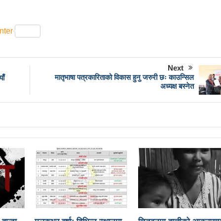
 मतदान शुरु
भरतपुुरमा सार्वजनिक सुनुवाई, गुनासो नआउने गरी काम गर्
्टाचारका विरुद्ध मत जाहेर गर्ने महत्वपूर्ण अवसर: प्रचण्ड
nter
्योगमैत्री वातावरण बनाउन लागि पर्ने मन्त्री कलवारको भनाइ
वि महिला क्रिकेट सिरिजको उपाधि नवलपरासीलाई
चौथो सुनवल महोत्सव भो
Next
मातृभाषा पत्रकारिताको विकास हुनु जरुरी छः काउन्सिल
ाँ
ा रोक्न पालिका अध्यक्षसहित कर्मचारीको आन्दोलन
नेत्रहीन टी–२० 
अध्यक्ष बस्नेत
का कोशी प्रदेशका पूर्वमन्त्री अधिकारीविरुद्ध मुद्दा नचल्ने
आगामी चु
 सुविधा
अब धरहरा चढ्न पैसा, पार्किङ शुल्क पनि लाग्ने
सडक फोहो
ाङ्ग्रे अटोको रुट परमिट दिन सुरु
नेकपा बहुमतको नवौं महाधिवेशन म
ले वृद्धि
टिकट नपाउँदा १४ सय श्रमिक कोरिया उड्न पाएनन्
बनाउने मेरो योजना छ-प्रा.डा.शिवशरण महर्जन, मेयरका उम्मेदवार, कीर्तिपुर
फिर्ता, रुकुमपूर्वमा काँग्रेस एमाले गठबन्धनका उम्मेदवारको समर्थन माओवादी
कनी गाउँपालिका जिल्लामै उत्कृष्ट
संविधानसभाबाट संविधान बनाउने मुद्दा 