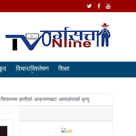
कुद
विचार/विश्लेषण
शिक्षा
चितवनमा हात्तीको आक्रमणबाट आमाछोराको मृत्यु
धानमन्त्री ओलीलाई पितृशोक
ोले