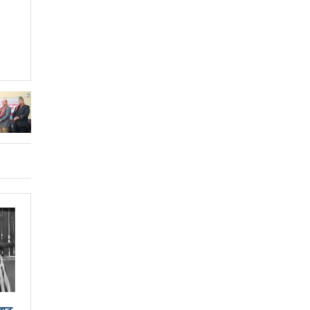
न मेयर दाहालको निर्देशन
लिदेखि सुरु हुँदै
विश्वकप क्रिकेटमा नेपालले अफगानिस्तानलाई हरायो
नावमा भाग लिने नेत्रविक्रम चन्दको संकेत
र गरेको भन्दै एमालेलाई महानगरको १ लाख जरिवाना
ाघ ४ गतेदेखि काठमाडौँमा
 नगरपालिका
लाई
आज उम्मेदवारको अन्तिम नामावली प्रकाशन हुँदै
जनयुद्धको मुख्य मुद्दा होः प्रचण्ड