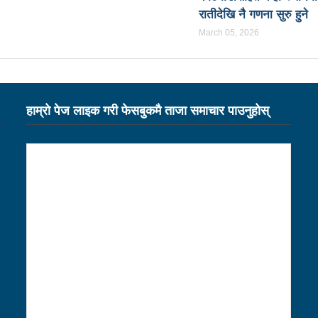
रातीदेखि नै गणना सुरु हुने
्यक्ष बस्नेत
सेभेन स्टार टेलिभिजनको सम्पादकमा शर्मा
भारतमा ल
March 05, 2026
का लागि विदेशस्थित नेपाली नियोगहरूको क्षमता अभिवृद्धि गर्नुपर्छ: प्रधानमन्त
लको बैठकमा पेस गर्न नदिइएको प्रतिवेदनमा (पूर्णपाठ)
निगमको गरिमाको र
नीति तथा कार्यक्रम सर्वसम्मत पारित
अछाम छाउपडी घटनाबारे राष्ट्र
हाम्राे पेज लाइक गरी फेसबुकमै ताजा समाचार पाउनुहाेस्
ारण
सहकारीसम्बन्धी उजुरी र गुनासो सङ्कलन गरी विश्लेषण उच्चस्तरीय
लागि प्रदेश सरकारले कानुनी जटिलतालाई हटाउने: मन्त्री बस्नेत
विमानस्थलको विस्तार भइसक्छः मन्त्री तामाङ
 कार्यान्यवनमा गइरहेका छन्ः प्रधानमन्त्री प्रचण्ड
र्म दर्ता गर्ने व्यवस्था मिलाउने:मन्त्री बस्नेत
१९ वर्षमुनिको सुदूरपश्च
िःशुल्क रगत
हवाई टिकटको भ्याट हटाउन काम भइरहेको छः मन्त्री त
िकता र प्रजनन स्वास्थ्यबारे सचेतना व्यापक गराउन सरोकारवालाको जोड
विटमा रिपोर्टिङ गरिरहेका सञ्चारकर्मीसँग छलफल
सामाजिक सञ्जाल व्यवस्थ