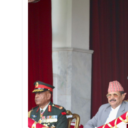
प्रतिनिधिसभा सदस्य निर्वाचनः ६०
निर्वाचनले सङ्घीय लोकतान्त्रिक 
आज प्रतिनिधिसभा सदस्य निर्वाच
पुरस्कार वितरणबिनै काउन्सिलले सम्पन
खतिवडाको नयाँ गीत जमाना आज
चलचित्र विकास बोर्डका नवनियुक्
महानगर यातायातले थप्यो १२ वटा व
फोहोरमैला व्यवस्थापन संघ नेपालको
समाचार हटाउने अदालतको आदेश र पत
लोकतान्त्रिक सहिद सन्तति वृत्ति 
नवलपरासी काठमाडौँ सम्पर्क समन्वय