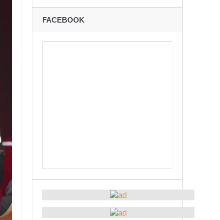
ने
FACEBOOK
शान्तिपूर्ण रुपमा मतदान सम्पन्न
कविता – अपजश
बः समय बुझेर बाटो खुलाउन मन्त्री घिसिङको म्यासेज
रोध – प्रेमविनोद नन्दन
अध्यक्षमा जिलिङका पुडासैनी
्छताका लागि ३९२ साइकल यात्रीको सचेतनामूलक र्‍याली
ारको मृत्यु