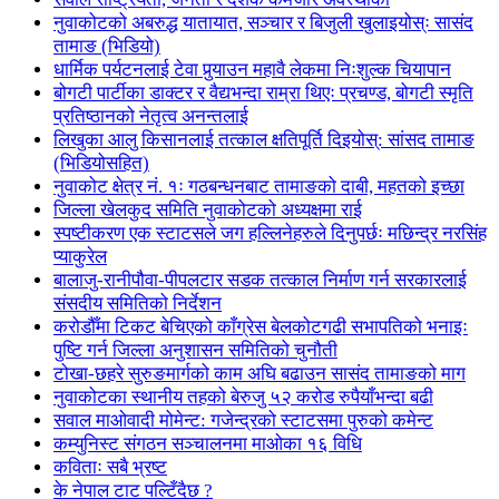
नुवाकोटको अबरुद्ध यातायात, सञ्चार र बिजुली खुलाइयोस्ः सासंद
तामाङ (भिडियो)
धार्मिक पर्यटनलाई टेवा पुर्‍याउन महावै लेकमा निःशुल्क चियापान
बोगटी पार्टीका डाक्टर र वैद्यभन्दा राम्रा थिएः प्रचण्ड, बोगटी स्मृति
प्रतिष्ठानको नेतृत्व अनन्तलाई
लिखुका आलु किसानलाई तत्काल क्षतिपूर्ति दिइयोस्: सांसद तामाङ
(भिडियोसहित)
नुवाकोट क्षेत्र नं. १ः गठबन्धनबाट तामाङको दाबी, महतको इच्छा
जिल्ला खेलकुद समिति नुवाकोटको अध्यक्षमा राई
स्पष्टीकरण एक स्टाटसले जग हल्लिनेहरुले दिनुपर्छः मछिन्द्र नरसिंह
प्याकुरेल
बालाजु-रानीपौवा-पीपलटार सडक तत्काल निर्माण गर्न सरकारलाई
संसदीय समितिको निर्देशन
करोडौँमा टिकट बेचिएको काँग्रेस बेलकोटगढी सभापतिको भनाइः
पुष्टि गर्न जिल्ला अनुशासन समितिको चुनौती
टोखा-छहरे सुरुङमार्गको काम अघि बढाउन सासंद तामाङको माग
नुवाकोटका स्थानीय तहको बेरुजु ५२ करोड रुपैयाँभन्दा बढी
सवाल माओवादी मोमेन्ट: गजेन्द्रको स्टाटसमा पुरुको कमेन्ट
कम्युनिस्ट संगठन सञ्चालनमा माओका १६ विधि
कविताः सबै भ्रष्ट
के नेपाल टाट पल्टिँदैछ ?