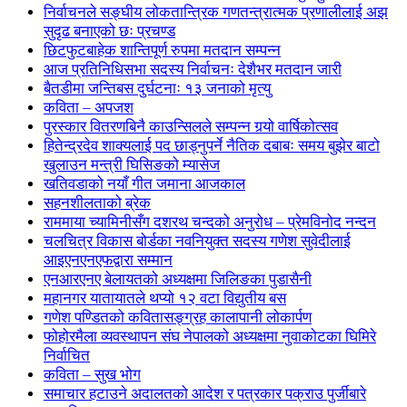
निर्वाचनले सङ्घीय लोकतान्त्रिक गणतन्त्रात्मक प्रणालीलाई अझ
सुदृढ बनाएको छः प्रचण्ड
छिटफुटबाहेक शान्तिपूर्ण रुपमा मतदान सम्पन्न
आज प्रतिनिधिसभा सदस्य निर्वाचनः देशैभर मतदान जारी
बैतडीमा जन्तिबस दुर्घटनाः १३ जनाको मृत्यु
कविता – अपजश
पुरस्कार वितरणबिनै काउन्सिलले सम्पन्न गर्‍यो वार्षिकोत्सव
हितेन्द्रदेव शाक्यलाई पद छाड्नुपर्ने नैतिक दबाबः समय बुझेर बाटो
खुलाउन मन्त्री घिसिङको म्यासेज
खतिवडाको नयाँ गीत जमाना आजकाल
सहनशीलताको ब्रेक
राममाया च्यामिनीसँग दशरथ चन्दको अनुरोध – प्रेमविनोद नन्दन
चलचित्र विकास बोर्डका नवनियुक्त सदस्य गणेश सुवेदीलाई
आइएनएनएफद्वारा सम्मान
एनआरएनए बेलायतको अध्यक्षमा जिलिङका पुडासैनी
महानगर यातायातले थप्यो १२ वटा विद्युतीय बस
गणेश पण्डितको कवितासङ्ग्रह कालापानी लोकार्पण
फोहोरमैला व्यवस्थापन संघ नेपालको अध्यक्षमा नुवाकोटका घिमिरे
निर्वाचित
कविता – सुख भोग
समाचार हटाउने अदालतको आदेश र पत्रकार पक्राउ पुर्जीबारे