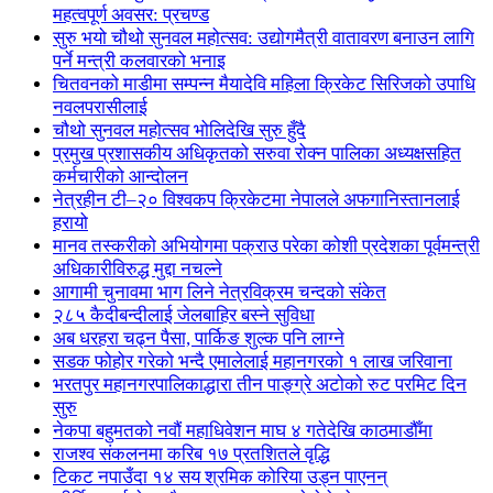
महत्वपूर्ण अवसर: प्रचण्ड
सुरु भयो चौथो सुनवल महोत्सव: उद्योगमैत्री वातावरण बनाउन लागि
पर्ने मन्त्री कलवारको भनाइ
चितवनको माडीमा सम्पन्न मैयादेवि महिला क्रिकेट सिरिजको उपाधि
नवलपरासीलाई
चौथो सुनवल महोत्सव भोलिदेखि सुरु हुँदै
प्रमुख प्रशासकीय अधिकृतको सरुवा रोक्न पालिका अध्यक्षसहित
कर्मचारीको आन्दोलन
नेत्रहीन टी–२० विश्वकप क्रिकेटमा नेपालले अफगानिस्तानलाई
हरायो
मानव तस्करीको अभियोगमा पक्राउ परेका कोशी प्रदेशका पूर्वमन्त्री
अधिकारीविरुद्ध मुद्दा नचल्ने
आगामी चुनावमा भाग लिने नेत्रविक्रम चन्दको संकेत
२८५ कैदीबन्दीलाई जेलबाहिर बस्ने सुविधा
अब धरहरा चढ्न पैसा, पार्किङ शुल्क पनि लाग्ने
सडक फोहोर गरेको भन्दै एमालेलाई महानगरको १ लाख जरिवाना
भरतपुर महानगरपालिकाद्धारा तीन पाङ्ग्रे अटोको रुट परमिट दिन
सुरु
नेकपा बहुमतको नवौं महाधिवेशन माघ ४ गतेदेखि काठमाडौँमा
राजश्व संकलनमा करिब १७ प्रतशितले वृद्धि
टिकट नपाउँदा १४ सय श्रमिक कोरिया उड्न पाएनन्