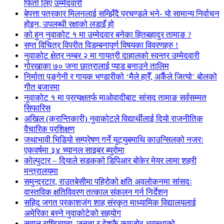
फिर्ता लिए उम्मेदवारी
बेपत्ता पत्रकार मिलनलाई सम्झिँदै प्रचण्डले भने- यो सामान्य निर्वाचन
होइन, उपलब्धी रक्षाको लडाइँ हो
को हुन् नुवाकोट १ मा उम्मेदवार बनेका हितबहादुर तामाङ ?
सप्त विचित्र विपरीत विडम्बनापूर्ण विषयका विवरणहरु !
नुवाकोट क्षेत्र नम्बर २ मा गायत्री दाहालको स्वन्त्र उम्मेदवारी
गोरखाका ७० जना छात्रालाई प्याड बनाउने तालिम
निर्माता पङ्गेनी र गायक भण्डारीको ‘मैले हारेँ, अर्कैले जित्यो’ बोलको
गीत बजारमा
नुवाकोट १ मा प्रत्यक्षतर्फ माओवादीबाट सांसद तामाङ सर्वसम्मत
सिफारिस
अखिल (क्रान्तिकारी) नुवाकोटले विद्यार्थीलाई दियो राजनीतिक
वैचारिक प्रशिक्षण
जथाभावी भिडियो सम्प्रेषण गर्ने युट्युबमाथि काउन्सिलको नजरः
एकवर्षमा ३४ च्यानल साइबर ब्युरोमा
कोल्पुटार – दियाले सडकको डिपिआर बोकेर मेयर लामा शहरी
मन्त्रालयमा
समुन्द्रटार, राउतबेसीमा पहिरोको क्षति अवलोकनमा सांसदः
वास्तविक क्षतिविवरण तत्काल संकलन गर्न निर्देशन
सहिद जगत प्रकाशजंग शाह संस्कृत माध्यामिक विद्यालयलाई
अमेरिका बस्ने नुवाकोटेको सहयोग
सवाल राष्ट्रियता, जनता र देशकै कमजोर अवस्थाको