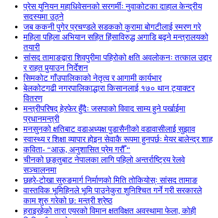
प्रेस युनियन महाधिवेसनको सरगर्मीः नुवाकोटका दाहाल केन्द्रीय
सदस्यमा उठ्ने
जब ककनी पुगेर प्रचण्डले सडकको कुरामा बोगटीलाई स्मरण गरे
महिला पहिला अभियान सहित हिंसाविरुद्ध अगाडि बढ्ने मन्त्रालयको
तयारी
सांसद तामाङद्वारा शिवपुरीमा पहिरोको क्षति अवलोकनः तत्काल उद्दार
र राहत पुर्‍याउन निर्देशन
सिमकोट गाँउपालिकाको नेतृत्व र आगामी कार्यभार
बेलकोटगढी नगरपालिकाद्धारा किसानलाई १७० थान ट्याक्टर
वितरण
मन्त्रीपरिषद् हेरफेर हुँदैः जसपाको विवाद साम्य हुने पर्खाईमा
प्रधानमन्त्री
मनसुनको क्षतिबाट वडाअध्यक्ष पुडासैनीको वडावासीलाई सुझाव
स्वास्थ्य र शिक्षा व्यापार होइन सेवाकै रूपमा हुनपर्छः मेयर बालेन्द्र शाह
कविता- “आऊ, अनुशासित प्रेम गरौँ “
चीनको छङ्तुबाट नेपालका लागि पहिलो अन्तर्राष्ट्रिय रेलवे
सञ्चालनमा
छहरे-टोखा सुरुङमार्ग निर्माणको मिति तोकियोस्ः सांसद तामाङ
वास्तविक भूमिहिनले भूमि पाउनेकुरा शुनिश्चित गर्ने गरी सरकारले
काम शुरु गरेको छ: मन्त्री श्रेष्ठ
हराइरहेको तारा एयरको विमान क्षतविक्षत अवस्थामा फेला, कोही