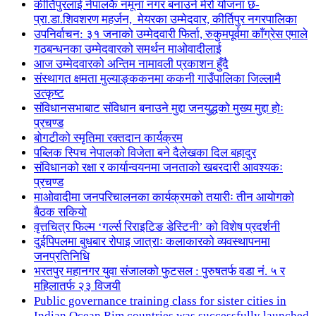
कीर्तिपुरलाई नेपालकै नमूना नगर बनाउने मेरो योजना छ-
प्रा.डा.शिवशरण महर्जन, मेयरका उम्मेदवार, कीर्तिपुर नगरपालिका
उपनिर्वाचन: ३१ जनाको उम्मेदवारी फिर्ता, रुकुमपूर्वमा काँग्रेस एमाले
गठबन्धनका उम्मेदवारको समर्थन माओवादीलाई
आज उम्मेदवारको अन्तिम नामावली प्रकाशन हुँदै
संस्थागत क्षमता मुल्याङ्ककनमा ककनी गाउँपालिका जिल्लामै
उत्कृष्ट
संविधानसभाबाट संविधान बनाउने मुद्दा जनयुद्धको मुख्य मुद्दा होः
प्रचण्ड
बोगटीको स्मृतिमा रक्तदान कार्यक्रम
पब्लिक स्पिच नेपालको विजेता बने दैलेखका दिल बहादुर
संविधानको रक्षा र कार्यान्वयनमा जनताको खबरदारी आवश्यकः
प्रचण्ड
माओवादीमा जनपरिचालनका कार्यक्रमको तयारीः तीन आयोगको
बैठक सकियो
वृत्तचित्र फिल्म ‘गर्ल्स रिराइटिङ डेस्टिनी’ को विशेष प्रदर्शनी
दुईपिपलमा बुधबार रोपाइ जात्राः कलाकारको व्यवस्थापनमा
जनप्रतिनिधि
भरतपुर महानगर युवा संजालको फुटसल : पुरुषतर्फ वडा नं. ५ र
महिलातर्फ २३ विजयी
Public governance training class for sister cities in
Indian Ocean Rim countries was successfully launched