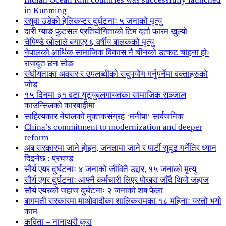
in Kunming
रसुवा उडेको हेलिकप्टर दुर्घटनाः ५ जनाको मृत्यु
दारी ग्याङ फुटसल प्रतियोगिताको टिम दर्ता फारम खुल्यो
चेपिण्डे खोलाले बगाएर ६ वर्षीय बालकको मृत्यु
नेपालको आर्थिक सामाजिक विकास नै चीनको उत्कट चाहना होः
राजदूत छन सोङ
संघीयताका अवसर र उपलब्धीको सदुपयोग गर्नुपर्नेमा वक्ताहरुको
जोड
१५ दिनमा ३१ वटा युट्युबलगायतका सामाजिक सञ्जाल
काउन्सिलको कारबाहीमा
साहित्यकार नेपालको मुक्तकसंग्रह ‘मनीषा’ सार्वजनिक
China’s commitment to modernization and deeper
reform
अब सरकारमा जाने होइन, जनतामा जाने र पार्टी सुदृढ गर्नेतिर ध्यान
दिइनेछ : प्रचण्ड
सौर्य एयर दुर्घटनाः ४ जनाको जीवितै उद्दार, १५ जनाको मृत्यु
सौर्य एयर दुर्घटनाः आफ्नै कर्मचारी लिएर पोखरा जाँदै थियो जहाज
सौर्य एयरको जहाज दुर्घटनाः २ जनाको शब फेला
बागमती सरकारमा माओवादीका शालिकरामका १८ महिनाः यस्तो भयो
काम
कविता – नानाथरी कुरा