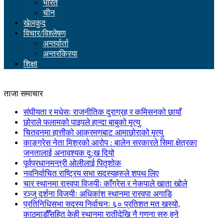
भारत
चीन
खेलकुद
विचार/विश्लेषण
अन्तर्वार्ता
अन्तरक्रिया
शिक्षा
ताजा समाचार
संघीयता र मधेसः राजनीतिक दुराग्रह र कमिसनको छायाँ
छोराले फलामको पाइपले हान्दा बाबुको मृत्यु
चितवनमा हात्तीको आक्रमणबाट आमाछोराको मृत्यु
काङ्ग्रेस नेता मिश्रको आरोप : बालेन सरकारले सिमा क्षेत्रका
जनतालाई अनावश्यक दु:ख दियो
पूर्वप्रधानमन्त्री ओलीलाई पितृशोक
नवनिर्वाचित राष्ट्रिय सभा सदस्यहरुले शपथ लिए
चार स्थानमा रास्वपा विजयीः काँग्रेस र नेकपाले खाता खोले
रञ्जु दर्शना विजयीः अधिकांश स्थानमा रास्वपा अगाडि
प्रतिनिधिसभा सदस्य निर्वाचनः ६० प्रतिशत मत खस्यो,
काठमाडौँसहित केही स्थानमा रातीदेखि नै गणना सुरु हुने