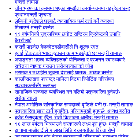
मन्त्री तामाङ
चीन भ्रमणका क्रममा भएका सम्झौता कार्यान्यवनमा गइरहेका छन्ः
प्रधानमन्त्री प्रचण्ड
लुम्बिनी प्रदेशले घरबाटै व्यवसायिक फर्म दर्ता गर्ने व्यवस्था
मिलाउने:मन्त्री बस्नेत
१९ वर्षमुनिको सुदूरपश्चिम छनोट राष्ट्रिय क्रिकेटको उपाधि
बैतडीलाई
कसरी पाइनेछ बेलकोटगढीबासीले निःशुल्क रगत
हवाई टिकटको भ्याट हटाउन काम भइरहेको छः मन्त्री तामाङ
अपाङ्गता भएका व्यक्तिहरूको यौनिकता र प्रजनन स्वास्थ्यबारे
सचेतना व्यापक गराउन सरोकारवालाको जोड
भ्रामक र तथ्यहीन सूचना देशलाई घातक: अध्यक्ष बस्नेत
काउन्सिलद्वारा परराष्ट्र मामिला विटमा रिपोर्टिङ गरिरहेका
सञ्चारकर्मीसँग छलफल
सामाजिक सञ्जाल व्यवस्थित गर्न बलियो पत्रकारिता हुनैपर्छः
सरोकारवाला
नेपाल अभौतिक सांस्कृतिक सम्पदाको दृष्टिले धनी छः मन्त्री तामाङ
पत्रकारिता झारा टार्ने हुनुहुँदैन, परिणाममुखी हुनुपर्छः अध्यक्ष बस्नेत
बजेट फेसबुकमा हुँदैन, रातो किताबमा आउँछः मन्त्री तामाङ
१६ लाख पर्यटन भित्र्याउने सरकारको लक्ष्य पूरा हुन्छः मन्त्री तामाङ
झापामा माओवादीले १ लाख लिचि र कागतीका विरुवा रोप्ने
प्राध्यानाध्यापक संघ नेपाल नवलपरासी पश्चिमको अध्यक्षमा पौडेल