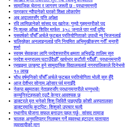
सामाजिक चेतना र जागरण जरूरी छ : प्रधानमन्त्री
पत्रकार न्यौपानेको घरको शिक्षा लोकार्पण
अब अदालतसँग यत्ति अपेक्षा
रवि लामिछानेको सांसद पद खारेजः गुम्यो गृहमन्त्रीको पद
निःशुल्क आँखा शिविर मार्फत ३५८ जनाले पाए नयाँ दृष्टि
यसवर्षको पाँचौँ अर्चले फुटबल प्रतियोगिताको उपाधी न्यु भिजनलाई
चलिरहेका अनलाइनलाई पनि नियमित अभिमुखीकरण गरौँः मन्त्री
शर्मा
स्वयम् सेवकका लागि प्रदेशस्तरीय क्षमता अभिवृद्धि तालिम सुरु
प्रदेश मन्त्रालय घटाउँदैछौँ, खर्चभार कटौती गर्दैछौँ : प्रधानमन्त्री
एसइइमा उत्कृष्ट हुने सामुदायिक विद्यालयलाई नगरपालिकाले दिनेभयो
१० लाख
चौध वर्षमुनिको पाँचौँ अर्चले फुटबल प्रतियोगिता भोली सुरु हुँदै
आज देशैभर सोनाम ल्होसार पर्व मनाइँदै
नेकपा बहुमतका नेताहरुसँग प्रधानमन्त्रीले भन्नुभयोः
कम्युनिस्टहरूको एउटै केन्द्र आवश्यक छ
डाक्टरले मृत भनेको शिशु जिवितै पाइएपछि कोशी अस्पतालका
डाक्टरमाथि कुटपिटः शिशुको उपचार चल्दै
स्थानीय योजना सफल बनाउन पहल गर्छुः सांसद तामाङ
चालक अनुमतिपत्र निलम्बन गर्ने व्यवस्था हटाउन यातायात
व्यवसायीको माग