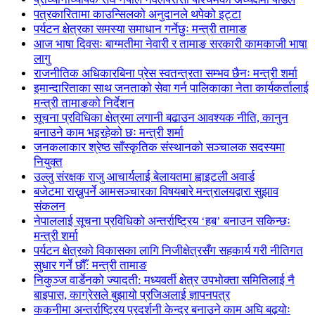
पत्रकारितामा काउन्सिलको अनुदानले थपेको इट्टा
पर्यटन क्षेत्रका समस्या समाधान गर्नेछुः मन्त्री तामाङ
आज भाषा दिवसः बाग्मतीमा नेवारी र तामाङ सरकारी कामकाजी भाषा
लागु
राजनीतिक अधिकारबिना प्रेस स्वतन्त्रता सम्भव छैनः मन्त्री शर्मा
इमान्दारिताका साथ जनताकाे सेवा गर्न पालिकाका नेता कार्यकर्तालाई
मन्त्री तामाङको निर्देशन
सूचना प्रविधिका क्षेत्रमा लगानी बढाउन आवश्यक नीति, कानुन
बनाउने काम भइरहेको छः मन्त्री शर्मा
जनकलाकार श्रेष्ठ साँस्कृतिक संस्थानको सञ्चालक सदस्यमा
नियुक्त
उल्लु संरक्षक राजु आचार्यलाई बेलायतमा ह्वाइटली अवार्ड
बजेटमा राख्नुपर्ने आमसञ्चारका विषयबारे मन्त्रालयद्वारा सुझाव
संकलन
नेपाललाई सूचना प्रविधिको अन्तर्राष्ट्रिय ‘हब’ बनाउन सकिन्छः
मन्त्री शर्मा
पर्यटन क्षेत्रको विकासका लागि निजीक्षेत्रसँग सहकार्य गरी नीतिगत
सुधार गर्ने छौँ: मन्त्री तामाङ
निकुञ्ज वार्डेनको ज्यादती: मध्यवर्ती क्षेत्र उपभोक्ता समितिलाई नै
बाइपास, काग्रेसले बुझायो प्रजिअलाई ज्ञापनपत्र
ककनीमा अन्तर्राष्ट्रिय प्रदर्शनी केन्द्र बनाउने काम अघि बढ्योः