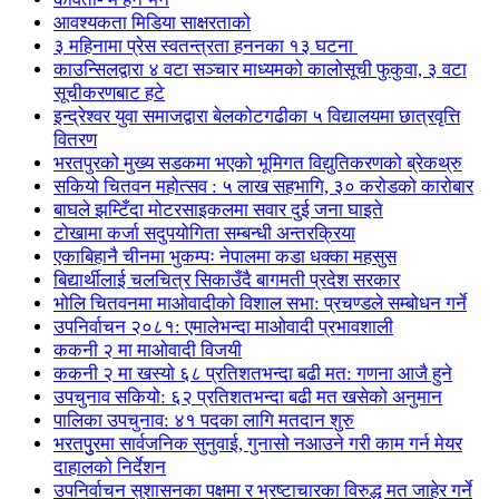
आवश्यकता मिडिया साक्षरताको
३ महिनामा प्रेस स्वतन्त्रता हननका १३ घटना
काउन्सिलद्वारा ४ वटा सञ्चार माध्यमको कालोसूची फुकुवा, ३ वटा
सूचीकरणबाट हटे
इन्द्रेश्वर युवा समाजद्वारा बेलकोटगढीका ५ विद्यालयमा छात्रवृत्ति
वितरण
भरतपुरको मुख्य सडकमा भएको भूमिगत विद्युतिकरणको ब्रेकथ्रु
सकियो चितवन महोत्सव : ५ लाख सहभागि, ३० करोडको कारोबार
बाघले झम्टिँदा मोटरसाइकलमा सवार दुई जना घाइते
टोखामा कर्जा सदुपयोगिता सम्बन्धी अन्तरक्रिया
एकाबिहानै चीनमा भुकम्पः नेपालमा कडा धक्का महसुस
बिद्यार्थीलाई चलचित्र सिकाउँदै बागमती प्रदेश सरकार
भोलि चितवनमा माओवादीको विशाल सभा: प्रचण्डले सम्बोधन गर्ने
उपनिर्वाचन २०८१: एमालेभन्दा माओवादी प्रभावशाली
ककनी २ मा माओवादी विजयी
ककनी २ मा खस्यो ६८ प्रतिशतभन्दा बढी मत: गणना आजै हुने
उपचुनाव सकियो: ६२ प्रतिशतभन्दा बढी मत खसेको अनुमान
पालिका उपचुनाव: ४१ पदका लागि मतदान शुरु
भरतपुुरमा सार्वजनिक सुनुवाई, गुनासो नआउने गरी काम गर्न मेयर
दाहालको निर्देशन
उपनिर्वाचन सुशासनका पक्षमा र भ्रष्टाचारका विरुद्ध मत जाहेर गर्ने