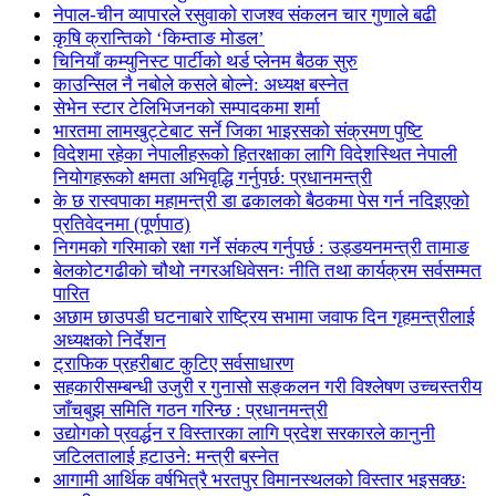
नेपाल-चीन व्यापारले रसुवाको राजश्व संकलन चार गुणाले बढी
कृषि क्रान्तिको ‘किम्ताङ मोडल’
चिनियाँ कम्युनिस्ट पार्टीको थर्ड प्लेनम बैठक सुरु
काउन्सिल नै नबोले कसले बोल्ने: अध्यक्ष बस्नेत
सेभेन स्टार टेलिभिजनको सम्पादकमा शर्मा
भारतमा लामखुट्टेबाट सर्ने जिका भाइरसको संक्रमण पुष्टि
विदेशमा रहेका नेपालीहरूको हितरक्षाका लागि विदेशस्थित नेपाली
नियोगहरूको क्षमता अभिवृद्धि गर्नुपर्छ: प्रधानमन्त्री
के छ रास्वपाका महामन्त्री डा ढकालको बैठकमा पेस गर्न नदिइएको
प्रतिवेदनमा (पूर्णपाठ)
निगमको गरिमाको रक्षा गर्ने संकल्प गर्नुपर्छ : उड्डयनमन्त्री तामाङ
बेलकोटगढीको चौथो नगरअधिवेसनः नीति तथा कार्यक्रम सर्वसम्मत
पारित
अछाम छाउपडी घटनाबारे राष्ट्रिय सभामा जवाफ दिन गृहमन्त्रीलाई
अध्यक्षको निर्देशन
ट्राफिक प्रहरीबाट कुटिए सर्वसाधारण
सहकारीसम्बन्धी उजुरी र गुनासो सङ्कलन गरी विश्लेषण उच्चस्तरीय
जाँचबुझ समिति गठन गरिन्छ : प्रधानमन्त्री
उद्योगको प्रवर्द्धन र विस्तारका लागि प्रदेश सरकारले कानुनी
जटिलतालाई हटाउने: मन्त्री बस्नेत
आगामी आर्थिक वर्षभित्रै भरतपुर विमानस्थलको विस्तार भइसक्छः