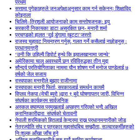
प्रथम
सत्तामा पुगेकाहरुले जनअपेक्षाअनुसार काम गर्न सकेनन्ः शिक्षाविद्
कोइराला
चिलिमे–त्रिशूली आयोजनाको काम सन्तोषजनक: इयु
सरकारी निकायका डाटा असुरक्षित छन्- मन्त्री शर्मा
प्रचण्डको हालत ‘दुई डुंगामा खुट्टा’जस्तो
राजस्व चुहावट नियन्त्रण गर्नुस्, गलत गर्ने कसैलाई नछोड्नुस् :
प्रधानमन्त्री
‘उनी कि उहिल्यै डिपोर्ट हुन्थे कि झ्यालखानामा जान्थे’
अमेरिकामा चालु अवस्थामै छन् रविविरुद्धका तीन मुद्दा
सौन्दर्य प्रतियोगिताका नाममा यौन शोषण गर्ने मनोज पाण्डेलाई ७
वर्षको जेल सजाय
रास्वपाका मन्त्रीले बुझाए राजीनामा
रास्वपाका मन्त्री फिर्ता, सरकारलाई समर्थन कायमै
विप्लव नेकपा (मेची ब्युरो )द्वारा ९ बुदे घोषणापत्र जारी, विभिन्न
संघर्षका कार्यक्रम सार्वजनिक
अस्कल क्याम्पस प्रमुखलाई अपहरण गरिएको भन्दै अखिल
क्रान्तिकारीद्वारा संघर्षको चेतावनी
नेपाली श्रमिकको हितलाई केन्द्रमा राख्न प्रधानमन्त्रीको जोड
नेत्रज्योति संघ र पत्रकार महासंघबिच सम्झौता, सञ्चारकर्मीहरुको
निःशुल्क आँखा जाँच हुने
अखिल क्रान्तिकारीले सुरु गर्यो स्ववियु कार्यशाला