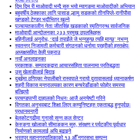
दिम दिम री माओवादी भन्दै सुरु भयो म्यागङमा माओवादीको अभियान
बहुवर्षीय ठेक्काका लागि पासाङ ल्हामु सडकको तीनपिप्ले-रानीपौवा
खण्डको टेण्डर भदौभित्र खुल्ने
पञ्चायतकालीन नेता जीतसिंह खड्काको स्मृतिग्रन्थ सार्वजनिक
माओवादी आन्दोलनका २३३ प्रमुख उपलब्धिहरू
बहिनीलाई अनुरोध, ‘दाई तपाईंले जे भन्नुहुन्छ त्यहि मान्छु’ नभन्नु
स्वतन्त्र निजामती कर्मचारी संगठनको धर्नामा प्रहरीको हस्तक्षेपः
अध्यक्षसहित केही पक्राउ
नयाँ अनलाइनका
प्रकाशक, सम्पादकद्वारा आचारसंहिता पालनामा प्रतिबद्धता
उसु खेलाडीलाई बिदाइ
दुबईमा ठगिएका नेपालीबारे रास्वपाले गरायो दुतावासलाई ध्यानाकर्षण
शहरी विकास मन्त्रालयका कारण बन्चरेडाँडाको फोहोर समस्या
बल्झियो
प्रचण्डपत्नी दाहालको निधनः आजै अन्त्येष्टी गरिने
विगतका अनुभवबाट शिक्षा लिएर कम्युनिष्टहरु एकताबद्ध हुनुपर्दछः
प्रधानमन्त्री
बेलकोटगढीमा गुनासो सुन्न कल सेन्टर
केरुङ्गा खोलाको सीमाङ्कन सुरु, संरक्षण र पर्यटकीय पूर्वाधार
निर्माणको कामलाई अघि बढाइने
भरतपुर महानगरपालिकाको १३ औँ नगरसभा सम्पन्न