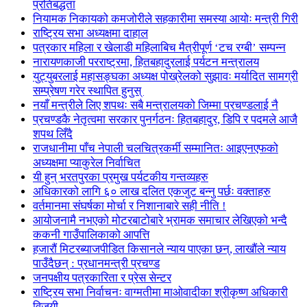
प्रतिबद्धता
नियामक निकायको कमजोरीले सहकारीमा समस्या आयोः मन्त्री गिरी
राष्ट्रिय सभा अध्यक्षमा दाहाल
पत्रकार महिला र खेलाडी महिलाबिच मैत्रीपूर्ण ‘टच रग्बी’ सम्पन्न
नारायणकाजी परराष्ट्रमा, हितबहादुरलाई पर्यटन मन्त्रालय
युट्युबरलाई महासङ्घका अध्यक्ष पोख्रेलको सुझावः मर्यादित सामग्री
सम्प्रेषण गरेर स्थापित हुनुस्
नयाँ मन्त्रीले लिए शपथः सबै मन्त्रालयको जिम्मा प्रचण्डलाई नै
प्रचण्डकै नेतृत्वमा सरकार पुनर्गठनः हितबहादुर, डिपि र पदमले आजै
शपथ लिँदै
राजधानीमा पाँच नेपाली चलचित्रकर्मी सम्मानितः आइएनएफको
अध्यक्षमा प्याकुरेल निर्वाचित
यी हुन् भरतपुरका प्रमुख पर्यटकीय गन्तव्यहरु
अधिकारको लागि ६० लाख दलित एकजुट बन्नु पर्छः वक्ताहरु
वर्तमानमा संघर्षका मोर्चा र निशानाबारे सही नीति !
आयोजनामै नभएको मोटरबाटोबारे भ्रामक समाचार लेखिएको भन्दै
ककनी गाउँपालिकाको आपत्ति
हजारौं मिटरब्याजपीडित किसानले न्याय पाएका छन्, लाखौंले न्याय
पाउँदैछन् : प्रधानमन्त्री प्रचण्ड
जनपक्षीय पत्रकारिता र प्रेस सेन्टर
राष्ट्रिय सभा निर्वाचनः वाग्मतीमा माओवादीका श्रीकृष्ण अधिकारी
विजयी