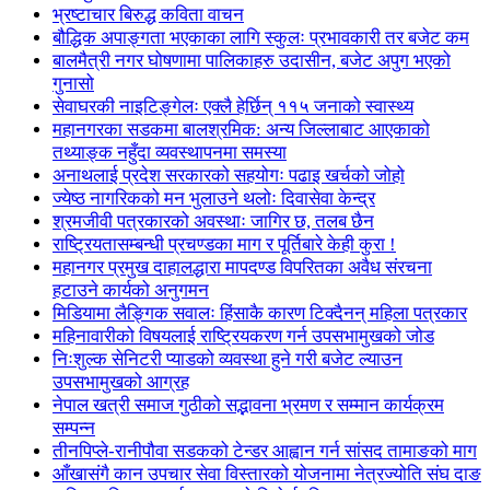
भ्रष्टाचार बिरुद्ध कविता वाचन
बौद्धिक अपाङ्गता भएकाका लागि स्कुलः प्रभावकारी तर बजेट कम
बालमैत्री नगर घोषणामा पालिकाहरु उदासीन, बजेट अपुग भएको
गुनासो
सेवाघरकी नाइटिङ्गेलः एक्लै हेर्छिन् ११५ जनाको स्वास्थ्य
महानगरका सडकमा बालश्रमिक: अन्य जिल्लाबाट आएकाको
तथ्याङ्क नहुँदा व्यवस्थापनमा समस्या
अनाथलाई प्रदेश सरकारको सहयोगः पढाइ खर्चको जोहो
ज्येष्ठ नागरिकको मन भुलाउने थलोः दिवासेवा केन्द्र
श्रमजीवी पत्रकारको अवस्थाः जागिर छ, तलब छैन
राष्ट्रियतासम्बन्धी प्रचण्डका माग र पूर्तिबारे केही कुरा !
महानगर प्रमुख दाहालद्धारा मापदण्ड विपरितका अवैध संरचना
हटाउने कार्यको अनुगमन
मिडियामा लैङ्गिक सवालः हिंसाकै कारण टिक्दैनन् महिला पत्रकार
महिनावारीको विषयलाई राष्ट्रियकरण गर्न उपसभामुखको जोड
निःशुल्क सेनिटरी प्याडको व्यवस्था हुने गरी बजेट ल्याउन
उपसभामुखको आग्रह
नेपाल खत्री समाज गुठीको सद्भावना भ्रमण र सम्मान कार्यक्रम
सम्पन्न
तीनपिप्ले-रानीपौवा सडकको टेन्डर आह्वान गर्न सांसद तामाङको माग
आँखासंगै कान उपचार सेवा विस्तारको योजनामा नेत्रज्योति संघ दाङ