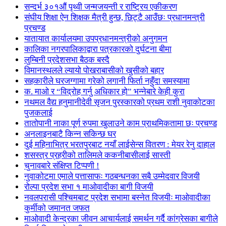
सन्दर्भ ३०१औं पृथ्वी जन्मजयन्ती र राष्ट्रिय एकीकरण
संघीय शिक्षा ऐन शिक्षक मैत्री हुन्छ, छिट्टै आउँछः प्रधानमन्त्री
प्रचण्ड
यातायात कार्यालयमा उपप्रधानमन्त्रीको अनुगमन
कालिका नगरपालिकाद्वारा पत्रकारको दुर्घटना बीमा
लुम्बिनी प्रदेशसभा बैठक बस्दै
विमानस्थलले ल्यायो पोखराबासीको खुसीको बहार
सहकारीले घरजग्गामा गरेको लगानी फिर्ता नहुँदा समस्यामा
क. माओ र “विद्रोह गर्नु अधिकार हो” भन्नेबारे केही कुरा
नथमल वैद्य हनुमानीदेवी सृजन पुरस्कारको प्रथम राशी नुवाकोटका
पुजकलाई
तातोपानी नाका पूर्ण रुपमा खुलाउने काम प्राथमिकतामा छः प्रचण्ड
अनलाइनबाटै किन्न सकिन्छ घर
दुई महिनाभित्र भरतपुरबाट नयाँ लाईसेन्स वितरण : मेयर रेनु दाहाल
शसस्त्र प्रहरीको तालिमले ककनीबासीलाई सास्ती
चुनावबारे संक्षिप्त टिप्पणी !
नुवाकोटमा एमाले पत्तासाफः गठबन्धनका सबै उम्मेदवार विजयी
रोल्पा प्रदेश सभा १ माओवादीका बागी विजयी
नवलपरासी पश्चिमबाट प्रदेश सभामा बस्नेत विजयीः माओवादीका
कुर्मीको जमानत जफत
माओवादी केन्द्रका जीवन आचार्यलाई समर्थन गर्दै कांग्रेसका बागीले