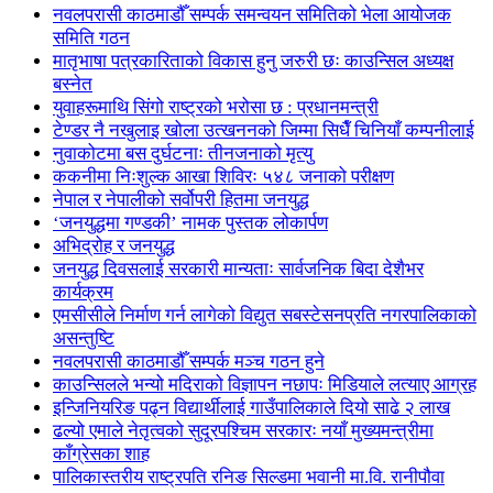
नवलपरासी काठमाडौँ सम्पर्क समन्वयन समितिको भेला आयोजक
समिति गठन
मातृभाषा पत्रकारिताको विकास हुनु जरुरी छः काउन्सिल अध्यक्ष
बस्नेत
युवाहरूमाथि सिंगो राष्ट्रको भरोसा छ : प्रधानमन्त्री
टेण्डर नै नखुलाइ खोला उत्खननको जिम्मा सिधैँ चिनियाँ कम्पनीलाई
नुवाकोटमा बस दुर्घटनाः तीनजनाको मृत्यु
ककनीमा निःशुल्क आखा शिविरः ५४८ जनाको परीक्षण
नेपाल र नेपालीको सर्वोपरी हितमा जनयुद्ध
‘जनयुद्धमा गण्डकी’ नामक पुस्तक लोकार्पण
अभिद्रोह र जनयुद्ध
जनयुद्ध दिवसलाई सरकारी मान्यताः सार्वजनिक बिदा देशैभर
कार्यक्रम
एमसीसीले निर्माण गर्न लागेको विद्युत सबस्टेसनप्रति नगरपालिकाको
असन्तुष्टि
नवलपरासी काठमाडौँ सम्पर्क मञ्च गठन हुने
काउन्सिलले भन्यो मदिराको विज्ञापन नछापः मिडियाले लत्याए आग्रह
इन्जिनियरिङ पढ्न विद्यार्थीलाई गाउँपालिकाले दियो साढे २ लाख
ढल्यो एमाले नेतृत्वको सुदूरपश्चिम सरकारः नयाँ मुख्यमन्त्रीमा
काँग्रेसका शाह
पालिकास्तरीय राष्ट्रपति रनिङ सिल्डमा भवानी मा.वि. रानीपौवा