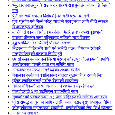
भ्युटावर बनाउनुअघि सडक र स्वास्थ्य सेवा पुर्‍याउन सांसद छिरिङको
माग
पुँजीगत खर्च बढाउन विशेष मेहेनत गरौँः प्रधानमन्त्री
पुनः प्रयोग गर्न मिल्ने घरेलु प्याडको प्रबर्द्धनका लागि नीति ल्याउन
विधायकहरू प्रतिबद्ध
माओवादी एकता विथोल्ने माओवादीभित्रै छन्ः अध्यक्ष बुढाथोकी
बाराका तीनसय जना महिलालाई सजिलो प्याड वितरण
बुद्ध प्राविका विद्यार्थीलाई पोसाक वितरण
मिटरब्याज पीडितसँग वार्ता गर्न समिति गठन, विधेयक दर्ताबारे
मन्त्रीपरिषद्को बैठकमा निर्णय हुने
एफसी क्लब क्यामरुनले जित्यो प्रथम कोहलपुर गोल्डकपको उपाधि
आन्दोलनरत पक्षसँग वार्ता गर्न समिति गठन
अनलाइनको संख्या मात्रै बढ्योः अध्यक्ष बस्नेत
नेपालको वर्ल्ककप क्वालिफायर यात्राः युएइमाथि ९ रनको जित
एलिट क्यापिटललाई मर्चेन्ट बैंकरको लाइसेन्स
‘चिनियाँ बैंकको शाखा विस्तार गर्न अध्ययन भइरहेको छ’
बेलकोटगढी ४ मा वाइसियल वडाकमिटी गठन
नुवाकोटको पञ्चकन्यामा १३ जना सहिदहरुको सालिक अनावरण
प्रेस सम्बद्ध कानुनका लागि दलसँग संवाद बढाउनुस्ः सभामुख घिमिरे
कोल्पुखोलामा महानगरको दादागिरीः बन्चरेडाँडाको लेदो सिधैँ खोलामा
जनताको सेवा गर