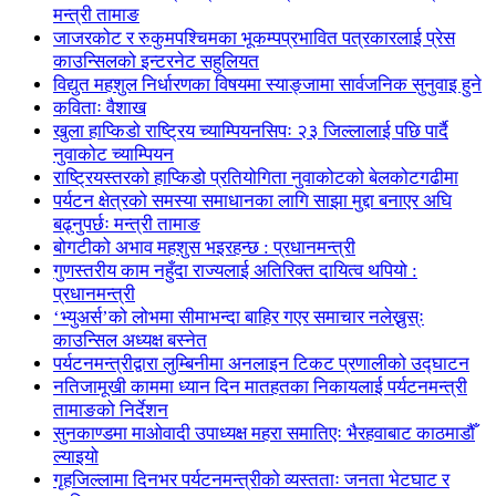
मन्त्री तामाङ
जाजरकोट र रुकुमपश्चिमका भूकम्पप्रभावित पत्रकारलाई प्रेस
काउन्सिलको इन्टरनेट सहुलियत
विद्युत महशुल निर्धारणका विषयमा स्याङ्जामा सार्वजनिक सुनुवाइ हुने
कविताः वैशाख
खुला हाप्किडो राष्ट्रिय च्याम्पियनसिपः २३ जिल्लालाई पछि पार्दै
नुवाकोट च्याम्पियन
राष्ट्रियस्तरको हाप्किडो प्रतियोगिता नुवाकोटको बेलकोटगढीमा
पर्यटन क्षेत्रको समस्या समाधानका लागि साझा मुद्दा बनाएर अघि
बढ्नुपर्छः मन्त्री तामाङ
बोगटीको अभाव महशुस भइरहन्छ : प्रधानमन्त्री
गुणस्तरीय काम नहुँदा राज्यलाई अतिरिक्त दायित्व थपियो :
प्रधानमन्त्री
‘भ्युअर्स’को लोभमा सीमाभन्दा बाहिर गएर समाचार नलेख्नुस्ः
काउन्सिल अध्यक्ष बस्नेत
पर्यटनमन्त्रीद्वारा लुम्बिनीमा अनलाइन टिकट प्रणालीको उद्घाटन
नतिजामूखी काममा ध्यान दिन मातहतका निकायलाई पर्यटनमन्त्री
तामाङको निर्देशन
सुनकाण्डमा मा‌ओवादी उपाध्यक्ष महरा समातिएः भैरहवाबाट काठमाडौँ
ल्याइयो
गृहजिल्लामा दिनभर पर्यटनमन्त्रीको व्यस्तताः जनता भेटघाट र