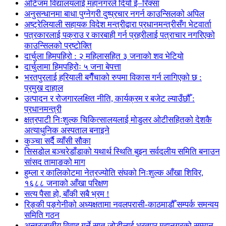
अटिजम विद्यालयलाई महानगरले दियो ई–रिक्सा
अनुसन्धानमा बाधा पुग्नेगरी दुष्प्रचार नगर्न काउन्सिलको अपिल
अष्ट्रेलियाली सहायक विदेश मन्त्रीद्वारा प्रधानमन्त्रीसँग भेटवार्ता
पत्रकारलाई पक्राउ र कारबाही गर्न प्रहरीलाई पत्राचार नगरिएको
काउन्सिलको प्रष्टोक्ति
दार्चुला हिमपहिरो : २ महिलासहित ३ जनाको शव भेटियो
दार्चुलामा हिमपहिरोः ५ जना बेपत्ता
भरतपुरलाई हरियाली बगैँचाको रुपमा विकास गर्न लागिएको छ :
प्रमुख दाहाल
उत्पादन र रोजगारलक्षित नीति, कार्यक्रम र बजेट ल्याउँछौँ :
प्रधानमन्त्री
क्षत्रपाटी निःशुल्क चिकित्सालयलाई मोडुलर ओटीसहितको देशकै
अत्याधुनिक अस्पताल बनाइने
कुञ्चा सर्दै व्याँसी सौका
सिसडोल बञ्चरेडाँडाको यथार्थ स्थिति बुझ्न सर्वदलीय समिति बनाउन
सांसद तामाङको माग
हुम्ला र कालिकोटमा नेत्रज्योति संघको निःशुल्क आँखा शिविर,
१६८८ जनाको आँखा परिक्षण
सत्य पैसा हो, बाँकी सबै भ्रम !
रिङ्की पङ्गेनीको अध्यक्षतामा नवलपरासी-काठमाडौँ सम्पर्क समन्वय
समिति गठन
अन्तरजातीय विवाह गर्ने सात जोडीलाई भरतपुर महानगरको सम्मान