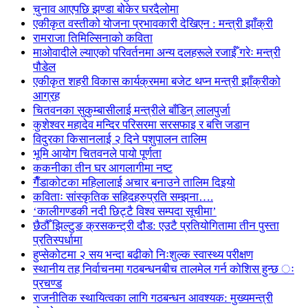
चुनाव आएपछि झण्डा बोकेर घरदैलोमा
एकीकृत वस्तीको योजना प्रभावकारी देखिएन : मन्त्री झाँक्री
रामराजा तिमिल्सिनाको कविता
माओवादीले ल्याएको परिवर्तनमा अन्य दलहरूले रजाईँ गरेः मन्त्री
पौडेल
एकीकृत शहरी विकास कार्यक्रममा बजेट थप्न मन्त्री झाँक्रीको
आग्रह
चितवनका सुकुम्बासीलाई मन्त्रीले बाँडिन् लालपुर्जा
कुशेश्वर महादेव मन्दिर परिसरमा सरसफाइ र बत्ति जडान
विदुरका किसानलाई २ दिने पशुपालन तालिम
भूमि आयोग चितवनले पायो पूर्णता
ककनीका तीन घर आगलागीमा नष्ट
गैँडाकोटका महिलालाई अचार बनाउने तालिम दिइयो
कविताः सांस्कृतिक सहिदहरुप्रति सम्झना….
‘कालीगण्डकी नदी छिट्टै विश्व सम्पदा सूचीमा’
छैठौँ झिल्टुङ क्रसकन्ट्री दौड: एउटै प्रतियोगितामा तीन पुस्ता
प्रतिस्पर्धामा
हुप्सेकोटमा २ सय भन्दा बढीको निःशुल्क स्वास्थ्य परीक्षण
स्थानीय तह निर्वाचनमा गठबन्धनबीच तालमेल गर्न कोशिस हुन्छ ः
प्रचण्ड
राजनीतिक स्थायित्वका लागि गठबन्धन आवश्यक: मुख्यमन्त्री