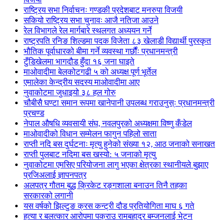
राष्ट्रिय सभा निर्वाचनः गण्डकी प्रदेशबाट मनरुपा विजयी
सकियो राष्ट्रिय सभा चुनावः आजै नतिजा आउने
रेल विभागले रेल मार्गबारे स्थलगत अध्ययन गर्ने
राष्ट्रपति रनिङ शिल्डमा पदक विजेता ८३ खेलाडी विद्यार्थी पुरस्कृत
भौतिक पूर्वाधारको बीमा गर्ने व्यवस्था गर्छौंः प्रधानमन्त्री
टुँडिखेलमा भागदौड हुँदा १६ जना घाइते
माओवादीमा बेलकोटगढी ५ को अध्यक्ष पूर्ण भूर्तेल
एमालेका केन्द्रीय सदस्य माओ‌वादीमा आए
नुवाकोटमा जुधाइयो ३८ हल गोरु
चौबीसै घण्टा समान रूपमा खानेपानी उपलब्ध गराउनुस्ः प्रधानमन्त्री
प्रचण्ड
नेपाल औषधि व्यवसायी संघ, नवलपुरको अध्यक्षमा विष्णु कँडेल
माओवादीको विधान सम्मेलन फागुन पहिलो साता
राप्ती नदि बस दुर्घटनाः मृत्यु हुनेको संख्या १२, आठ जनाको सनाखत
राप्ती पुलबाट नदिमा बस खस्यो: ५ जनाको मृत्यु
नुवाकोटमा एमसिए परियोजना लागु भएका क्षेत्रका स्थानीयले बुझाए
प्रजिअलाई ज्ञापनपत्र
अलपत्र गौतम बुद्ध क्रिकेट रङ्गशाला बनाउन तिनै तहका
सरकारको लगानी
यस वर्षको झिल्टुङ क्रस कन्ट्री दौड प्रतियोगिता माघ ६ गते
हत्या र बलत्कार आरोपमा पक्राउ रामबहादुर बम्जनलाई भेट्न