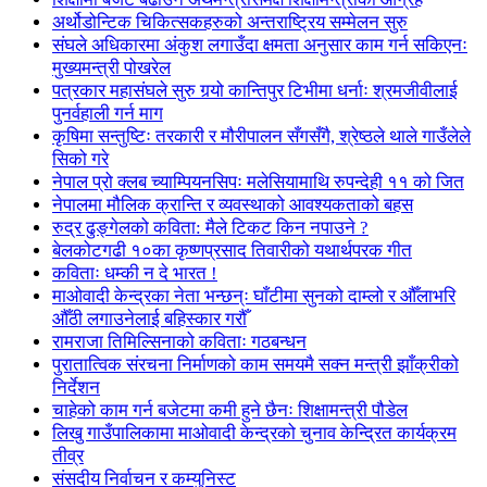
अर्थोडोन्टिक चिकित्सकहरुको अन्तराष्ट्रिय सम्मेलन सुरु
संघले अधिकारमा अंकुश लगाउँदा क्षमता अनुसार काम गर्न सकिएनः
मुख्यमन्त्री पोखरेल
पत्रकार महासंघले सुरु गर्‍यो कान्तिपुर टिभीमा धर्नाः श्रमजीवीलाई
पुनर्वहाली गर्न माग
कृषिमा सन्तुष्टिः तरकारी र मौरीपालन सँगसँगै, श्रेष्ठले थाले गाउँलेले
सिको गरे
नेपाल प्रो क्लब च्याम्पियनसिपः मलेसियामाथि रुपन्देही ११ को जित
नेपालमा मौलिक क्रान्ति र व्यवस्थाको आवश्यकताको बहस
रुद्र ढुङ्गेलको कविता: मैले टिकट किन नपाउने ?
बेलकोटगढी १०का कृष्णप्रसाद तिवारीको यथार्थपरक गीत
कविताः धम्की न दे भारत !
माओवादी केन्द्रका नेता भन्छन्ः घाँटीमा सुनको दाम्लो र औँलाभरि
औँठी लगाउनेलाई बहिस्कार गरौँ
रामराजा तिमिल्सिनाको कविताः गठबन्धन
पुरातात्विक संरचना निर्माणको काम समयमै सक्न मन्त्री झाँक्रीको
निर्देशन
चाहेको काम गर्न बजेटमा कमी हुने छैनः शिक्षामन्त्री पौडेल
लिखु गाउँपालिकामा माओवादी केन्द्रको चुनाव केन्द्रित कार्यक्रम
तीव्र
संसदीय निर्वाचन र कम्युनिस्ट