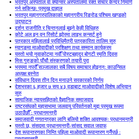
भरतपुर अस्पताल वा क्यान्सर अस्पतालमा रक्त संचार केन्द्र निमार्ण
गर्न सकिन्छ: प्रमुख दाहाल
भरतपुर महानगरपालिकाको महानगरीय रिङरोड पश्चिम खण्डको
उद्घाटन
दर्शन राजनीति र चिन्तनलाई बुझ्ने केही विधिहरु
कोटे अल इन वन रिसोर्ट झोरमा लाइभ कन्सर्ट हुने
पत्रकार महिलालाई प्रविधिमैत्री पत्रकारिता तालिम सुरु
म्यागङमा माओवादीको प्रशिक्षण तथा सम्मान कार्यक्रम
यस्तो भयो नुवाकोटमा नवौँ पोस्टबहादुर बोगटी स्मृति दिवस
मिस गुरुङको पाँचौ संस्करणको तयारी पुरा
भ्रममा नपरौँ सञ्जालका सबै विषय समाचार होइनन्: काउन्सिल
अध्यक्ष बस्नेत
संविधान दिवस तीन दिन मनाउने सरकारको निर्णय
देशभरका ६ हजार ७ सय ४३ वडाबाट माओवादीको विशेष अभियान
सुरु
सामाजिक न्यायसहितको वैज्ञानिक समाजवाद
राष्ट्रसंघको महासभामा जलवायु परिवर्तनको मुद्दा प्रमुख रूपमा
उठाउँछौँ : प्रधानमन्त्री
समाजवादी गणतन्त्रका लागि बलियो शक्ति आवश्यकः प्रधानमन्त्री
यस्तो छ, संसदमा प्रधानमन्त्री-सांसद सवाल जवाफ
देश रूपान्तरणका निम्ति पहिला माओवादी रूपान्तरण गर्नैपर्छ :
प्रधानमन्त्री