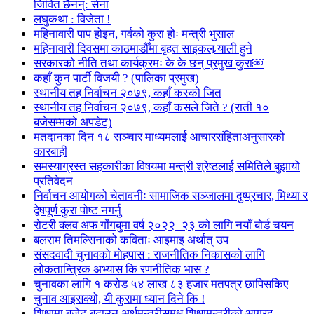
जिवित छैनन्: सेना
लघुकथा : विजेता !
महिनावारी पाप होइन, गर्वको कुरा होः मन्त्री भुसाल
महिनावारी दिवसमा काठमाडौँमा बृहत साइकल र्‍याली हुने
सरकारको नीति तथा कार्यक्रमः के के छन् प्रमुख कुरा￼
कहाँ कुन पार्टी विजयी ? (पालिका प्रमुख)
स्थानीय तह निर्वाचन २०७९, कहाँ कस्को जित
स्थानीय तह निर्वाचन २०७९, कहाँ कसले जिते ? (राती १०
बजेसम्मको अपडेट)
मतदानका दिन १८ सञ्चार माध्यमलाई आचारसंहिताअनुसारको
कारबाही
समस्याग्रस्त सहकारीका विषयमा मन्त्री श्रेष्ठलाई समितिले बुझायो
प्रतिवेदन
निर्वाचन आयोगको चेतावनीः सामाजिक सञ्जालमा दुष्प्रचार, मिथ्या र
द्वेषपूर्ण कुरा पोष्ट नगर्नु
रोटरी क्लव अफ गोंगबुमा वर्ष २०२२–२३ को लागि नयाँ बोर्ड चयन
बलराम तिमल्सिनाको कविताः आइमाइ अर्थात् उप
संसदवादी चुनावको मोहपास : राजनीतिक निकासको लागि
लोकतान्त्रिक अभ्यास कि रणनीतिक भास ?
चुनावका लागि १ करोड ५४ लाख ८३ हजार मतपत्र छापिसकिए
चुनाव आइसक्यो, यी कुरामा ध्यान दिने कि !
शिक्षामा बजेट बढाउन अर्थमन्त्रीसमक्ष शिक्षामन्त्रीको आग्रह