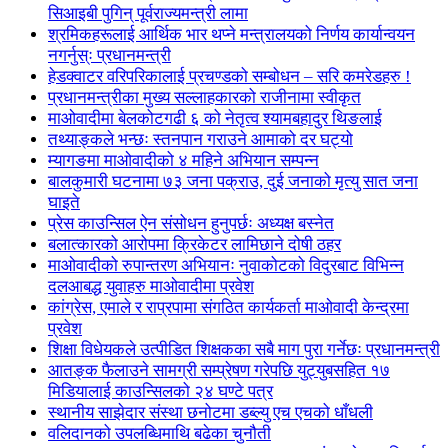
सिआइबी पुगिन् पूर्वराज्यमन्त्री लामा
श्रमिकहरूलाई आर्थिक भार थप्ने मन्त्रालयको निर्णय कार्यान्वयन
नगर्नुस्ः प्रधानमन्त्री
हेडक्वाटर वरिपरिकालाई प्रचण्डको सम्बोधन – सरि कमरेडहरु !
प्रधानमन्त्रीका मुख्य सल्लाहकारको राजीनामा स्वीकृत
माओवादीमा बेलकोटगढी ६ को नेतृत्व श्यामबहादुर थिङलाई
तथ्याङ्कले भन्छः स्तनपान गराउने आमाको दर घट्यो
म्यागङमा माओवादीको ४ महिने अभियान सम्पन्न
बालकुमारी घटनामा ७३ जना पक्राउ, दुई जनाको मृत्यु सात जना
घाइते
प्रेस काउन्सिल ऐन संसोधन हुनुपर्छः अध्यक्ष बस्नेत
बलात्कारको आरोपमा क्रिकेटर लामिछाने दोषी ठहर
माओवादीको रुपान्तरण अभियानः नुवाकोटको विदुरबाट विभिन्न
दलआबद्ध युवाहरु माओवादीमा प्रवेश
कांग्रेस, एमाले र राप्रपामा संगठित कार्यकर्ता माओवादी केन्द्रमा
प्रवेश
शिक्षा विधेयकले उत्पीडित शिक्षकका सबै माग पुरा गर्नेछः प्रधानमन्त्री
आतङ्क फैलाउने सामग्री सम्प्रेषण गरेपछि युट्युबसहित १७
मिडियालाई काउन्सिलको २४ घण्टे पत्र
स्थानीय साझेदार संस्था छनोटमा डब्ल्यु एच एचको धाँधली
वलिदानको उपलब्धिमाथि बढेका चुनौती