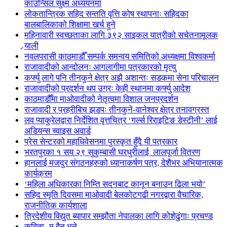
काउन्सिल सुक्ष्म अध्ययनमा
लोकतान्त्रिक सहिद सन्तति वृत्ति कोष स्थापनाः सहिदका
बालबालिकाको शिक्षामा खर्च हुने
महिनावारी स्वच्छताका लागि ३९२ साइकल यात्रीको सचेतनामूलक
र्‍याली
नवलपरासी काठमाडौँ सम्पर्क समन्वय समितिको अध्यक्षमा विश्वकर्मा
राजावादीको आन्दोलनः आगलागीमा पत्रकारको मृत्यु
कर्फ्यु लागे पनि तीनकुने क्षेत्र अझै अशान्तः सडकमा सेना परिचालन
राजावादीको प्रदर्शन थप उग्रः केही स्थानमा कर्फ्यु आदेश
काठमाडौँमा माओवादीको नेतृत्वमा विशाल जनप्रदर्शन
राजावादी र प्रहरीबिच झडपः तीनकुने-वानेश्वर क्षेत्र तनावग्रस्त
लव प्याकुरेलद्वारा निर्देशित वृत्तचित्र ‘गर्ल्स रिराइटिङ डेस्टीनी’ लाई
अडियन्स च्वाइस अवार्ड
प्रेस सेन्टरको महाधिवेसनमा पुरस्कृत हुँदै यी पत्रकार
भरतपुरका १ सय २९ सुकुम्बासी घरधुरीलाई लालपूर्जा वितरण
हानलाई मजदुर संगठनहरुको ध्यानाकर्षण पत्र, देशैभर अभियानात्मक
कार्यक्रम
‘महिला अधिकारका निम्ति सदनबाट कानून बनाउन ढिला भयो’
सहिद स्मृति दिवसमा माओवादी बेलकोटगढी नगरद्वारा वैचारिक,
राजनीतिक कार्यशाला
त्रिदेशीय विद्युत ब्यापार सम्झौता नेपालका लागि कोशेढुंगाः प्रचण्ड
कविता- म हैन भने