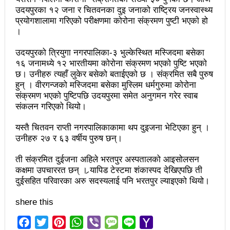
उदयपुरका १२ जना र चितवनका दुइ जनाको राष्ट्रिय जनस्वास्थ्य
अझ सुदृढ बनाएको छः प्रचण्ड
प्रयोगशालामा गरिएको परीक्षणमा कोरोना संक्रमण पुष्टी भएकाे हो
।
छिटफुटबाहेक शान्तिपूर्ण रुपमा मतदान सम्पन्न
उदयपुरको त्रियुगा नगरपालिका-३ भुल्केस्थित मस्जिदमा बसेका
आज प्रतिनिधिसभा सदस्य निर्वाचनः देशैभर मतदान जारी
१६ जनामध्ये १२ भारतीयमा काेराेना संक्रमण भएकाे पुष्टि भएकाे
छ। उनीहरु त्यहाँ लुकेर बसेको बताईएको छ । संक्रमित सबै पुरुष
बैतडीमा जन्तिबस दुर्घटनाः १३ जनाको मृत्यु
हुन् । वीरगन्जको मस्जिदमा बसेका मुस्लिम धर्मगुरुमा कोरोना
कविता – अपजश
संक्रमण भएको पुष्टिपछि उदयपुरमा समेत अनुगमन गरेर स्वाब
संकलन गरिएको थियो।
पुरस्कार वितरणबिनै काउन्सिलले सम्पन्न गर्‍यो वार्षिकोत्सव
यस्तै चितवन राप्ती नगरपालिकाकामा थप दुइजना भेटिएका हुन् ।
हितेन्द्रदेव शाक्यलाई पद छाड्नुपर्ने नैतिक दबाबः समय बुझेर
उनीहरु २७ र ६३ वर्षीय पुरुष छन्।
बाटो खुलाउन मन्त्री घिसिङको म्यासेज
ती संक्रमित दुईजना अहिले भरतपुर अस्पतालको आइसोलसन
कक्षमा उपचाररत छन् । र्‍यापिड टेस्टमा शंकास्पद देखिएपछि ती
खतिवडाको नयाँ गीत जमाना आजकाल
दुईसहित परिवारका अरु सदस्यलाई पनि भरतपुर ल्याइएको थियो।
सहनशीलताको ब्रेक
shere this
राममाया च्यामिनीसँग दशरथ चन्दको अनुरोध – प्रेमविनोद नन्दन
Facebook
Twitter
Pinterest
WhatsApp
Viber
Message
Line
Yahoo