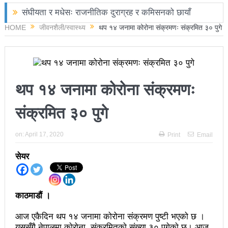
संघीयता र मधेसः राजनीतिक दुराग्रह र कमिसनको छायाँ
HOME
जीवनशैली/स्वास्थ्य
थप १४ जनामा कोरोना संक्रमणः संक्रमित ३० पुगे
छोराले फलामको पाइपले हान्दा बाबुको मृत्यु
चितवनमा हात्तीको आक्रमणबाट आमाछोराको मृत्यु
काङ्ग्रेस नेता मिश्रको आरोप : बालेन सरकारले सिमा क्षेत्रका
थप १४ जनामा कोरोना संक्रमणः
जनतालाई अनावश्यक दु:ख दियो
संक्रमित ३० पुगे
पूर्वप्रधानमन्त्री ओलीलाई पितृशोक
नवनिर्वाचित राष्ट्रिय सभा सदस्यहरुले शपथ लिए
on:
April 17, 2020
Print
Email
चार स्थानमा रास्वपा विजयीः काँग्रेस र नेकपाले खाता खोले
सेयर
रञ्जु दर्शना विजयीः अधिकांश स्थानमा रास्वपा अगाडि
प्रतिनिधिसभा सदस्य निर्वाचनः ६० प्रतिशत मत खस्यो,
काठमाडौं ।
काठमाडौँसहित केही स्थानमा रातीदेखि नै गणना सुरु हुने
आज एकैदिन थप १४ जनामा कोरोना संक्रमण पुष्टी भएको छ ।
निर्वाचनले सङ्घीय लोकतान्त्रिक गणतन्त्रात्मक प्रणालीलाई
यससँगै नेपालमा काेराेना संक्रमितकाे संख्या ३० पुगेकाे छ। आज