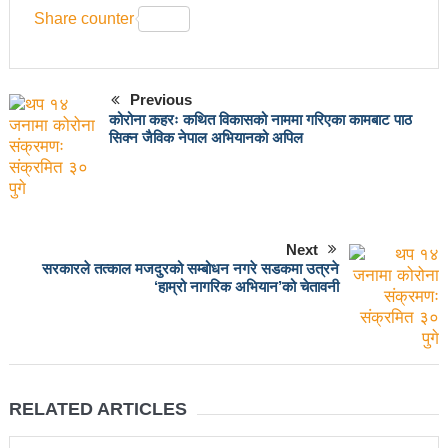
चलचित्र विकास बोर्डका नवनियुक्त सदस्य गणेश सुवेदीलाई
Mail
Share counter
आइएनएनएफद्वारा सम्मान
एनआरएनए बेलायतको अध्यक्षमा जिलिङका पुडासैनी
Previous
महानगर यातायातले थप्यो १२ वटा विद्युतीय बस
कोरोना कहरः कथित विकासको नाममा गरिएका कामबाट पाठ
सिक्न जैविक नेपाल अभियानको अपिल
गणेश पण्डितको कवितासङ्ग्रह कालापानी लोकार्पण
फोहोरमैला व्यवस्थापन संघ नेपालको अध्यक्षमा नुवाकोटका घिमिरे
निर्वाचित
Next
कविता – सुख भोग
सरकारले तत्काल मजदुरको सम्बोधन नगरे सडकमा उत्रने
‘हाम्रो नागरिक अभियान’को चेतावनी
समाचार हटाउने अदालतको आदेश र पत्रकार पक्राउ पुर्जीबारे
काउन्सिल सुक्ष्म अध्ययनमा
लोकतान्त्रिक सहिद सन्तति वृत्ति कोष स्थापनाः सहिदका
RELATED ARTICLES
बालबालिकाको शिक्षामा खर्च हुने