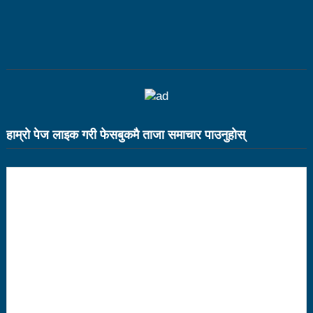
भरतपुर महानगर युवा संजालको फुटसल : पुरुषतर्फ वडा नं. ५ र
महिलातर्फ २३ विजयी
Public governance training class for sister cities
in Indian Ocean Rim countries was successfully
launched in Kunming
हाम्राे पेज लाइक गरी फेसबुकमै ताजा समाचार पाउनुहाेस्
रसुवा उडेको हेलिकप्टर दुर्घटनाः ५ जनाको मृत्यु
दारी ग्याङ फुटसल प्रतियोगिताको टिम दर्ता फारम खुल्यो
चेपिण्डे खोलाले बगाएर ६ वर्षीय बालकको मृत्यु
नेपालको आर्थिक सामाजिक विकास नै चीनको उत्कट चाहना
होः राजदूत छन सोङ
संघीयताका अवसर र उपलब्धीको सदुपयोग गर्नुपर्नेमा वक्ताहरुको
जोड