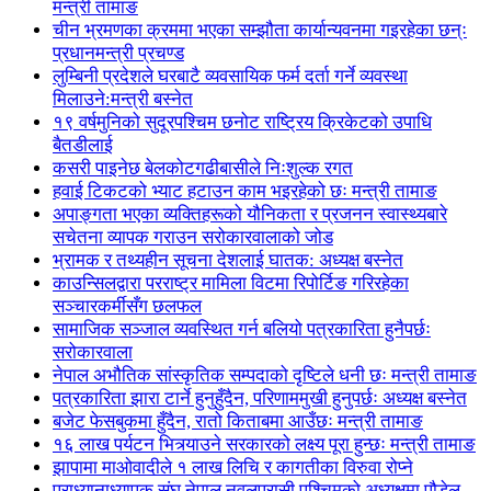
मन्त्री तामाङ
चीन भ्रमणका क्रममा भएका सम्झौता कार्यान्यवनमा गइरहेका छन्ः
प्रधानमन्त्री प्रचण्ड
लुम्बिनी प्रदेशले घरबाटै व्यवसायिक फर्म दर्ता गर्ने व्यवस्था
मिलाउने:मन्त्री बस्नेत
१९ वर्षमुनिको सुदूरपश्चिम छनोट राष्ट्रिय क्रिकेटको उपाधि
बैतडीलाई
कसरी पाइनेछ बेलकोटगढीबासीले निःशुल्क रगत
हवाई टिकटको भ्याट हटाउन काम भइरहेको छः मन्त्री तामाङ
अपाङ्गता भएका व्यक्तिहरूको यौनिकता र प्रजनन स्वास्थ्यबारे
सचेतना व्यापक गराउन सरोकारवालाको जोड
भ्रामक र तथ्यहीन सूचना देशलाई घातक: अध्यक्ष बस्नेत
काउन्सिलद्वारा परराष्ट्र मामिला विटमा रिपोर्टिङ गरिरहेका
सञ्चारकर्मीसँग छलफल
सामाजिक सञ्जाल व्यवस्थित गर्न बलियो पत्रकारिता हुनैपर्छः
सरोकारवाला
नेपाल अभौतिक सांस्कृतिक सम्पदाको दृष्टिले धनी छः मन्त्री तामाङ
पत्रकारिता झारा टार्ने हुनुहुँदैन, परिणाममुखी हुनुपर्छः अध्यक्ष बस्नेत
बजेट फेसबुकमा हुँदैन, रातो किताबमा आउँछः मन्त्री तामाङ
१६ लाख पर्यटन भित्र्याउने सरकारको लक्ष्य पूरा हुन्छः मन्त्री तामाङ
झापामा माओवादीले १ लाख लिचि र कागतीका विरुवा रोप्ने
प्राध्यानाध्यापक संघ नेपाल नवलपरासी पश्चिमको अध्यक्षमा पौडेल