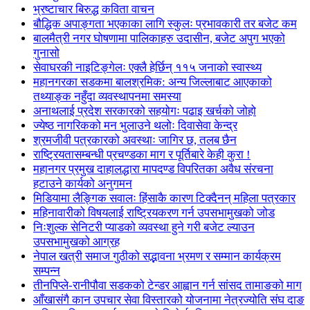
भ्रष्टाचार बिरुद्ध कविता वाचन
बौद्धिक अपाङ्गता भएकाका लागि स्कुलः प्रभावकारी तर बजेट कम
बालमैत्री नगर घोषणामा पालिकाहरु उदासीन, बजेट अपुग भएको
गुनासो
सेवाघरकी नाइटिङ्गेलः एक्लै हेर्छिन् ११५ जनाको स्वास्थ्य
महानगरका सडकमा बालश्रमिक: अन्य जिल्लाबाट आएकाको
तथ्याङ्क नहुँदा व्यवस्थापनमा समस्या
अनाथलाई प्रदेश सरकारको सहयोगः पढाइ खर्चको जोहो
ज्येष्ठ नागरिकको मन भुलाउने थलोः दिवासेवा केन्द्र
श्रमजीवी पत्रकारको अवस्थाः जागिर छ, तलब छैन
राष्ट्रियतासम्बन्धी प्रचण्डका माग र पूर्तिबारे केही कुरा !
महानगर प्रमुख दाहालद्धारा मापदण्ड विपरितका अवैध संरचना
हटाउने कार्यको अनुगमन
मिडियामा लैङ्गिक सवालः हिंसाकै कारण टिक्दैनन् महिला पत्रकार
महिनावारीको विषयलाई राष्ट्रियकरण गर्न उपसभामुखको जोड
निःशुल्क सेनिटरी प्याडको व्यवस्था हुने गरी बजेट ल्याउन
उपसभामुखको आग्रह
नेपाल खत्री समाज गुठीको सद्भावना भ्रमण र सम्मान कार्यक्रम
सम्पन्न
तीनपिप्ले-रानीपौवा सडकको टेन्डर आह्वान गर्न सांसद तामाङको माग
आँखासंगै कान उपचार सेवा विस्तारको योजनामा नेत्रज्योति संघ दाङ