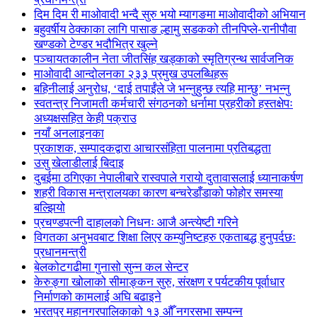
दिम दिम री माओवादी भन्दै सुरु भयो म्यागङमा माओवादीको अभियान
बहुवर्षीय ठेक्काका लागि पासाङ ल्हामु सडकको तीनपिप्ले-रानीपौवा
खण्डको टेण्डर भदौभित्र खुल्ने
पञ्चायतकालीन नेता जीतसिंह खड्काको स्मृतिग्रन्थ सार्वजनिक
माओवादी आन्दोलनका २३३ प्रमुख उपलब्धिहरू
बहिनीलाई अनुरोध, ‘दाई तपाईंले जे भन्नुहुन्छ त्यहि मान्छु’ नभन्नु
स्वतन्त्र निजामती कर्मचारी संगठनको धर्नामा प्रहरीको हस्तक्षेपः
अध्यक्षसहित केही पक्राउ
नयाँ अनलाइनका
प्रकाशक, सम्पादकद्वारा आचारसंहिता पालनामा प्रतिबद्धता
उसु खेलाडीलाई बिदाइ
दुबईमा ठगिएका नेपालीबारे रास्वपाले गरायो दुतावासलाई ध्यानाकर्षण
शहरी विकास मन्त्रालयका कारण बन्चरेडाँडाको फोहोर समस्या
बल्झियो
प्रचण्डपत्नी दाहालको निधनः आजै अन्त्येष्टी गरिने
विगतका अनुभवबाट शिक्षा लिएर कम्युनिष्टहरु एकताबद्ध हुनुपर्दछः
प्रधानमन्त्री
बेलकोटगढीमा गुनासो सुन्न कल सेन्टर
केरुङ्गा खोलाको सीमाङ्कन सुरु, संरक्षण र पर्यटकीय पूर्वाधार
निर्माणको कामलाई अघि बढाइने
भरतपुर महानगरपालिकाको १३ औँ नगरसभा सम्पन्न