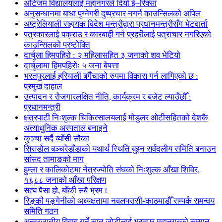
अटिजम विद्यालयलाई महानगरले दियो ई–रिक्सा
अनुसन्धानमा बाधा पुग्नेगरी दुष्प्रचार नगर्न काउन्सिलको अपिल
अष्ट्रेलियाली सहायक विदेश मन्त्रीद्वारा प्रधानमन्त्रीसँग भेटवार्ता
पत्रकारलाई पक्राउ र कारबाही गर्न प्रहरीलाई पत्राचार नगरिएको
काउन्सिलको प्रष्टोक्ति
दार्चुला हिमपहिरो : २ महिलासहित ३ जनाको शव भेटियो
दार्चुलामा हिमपहिरोः ५ जना बेपत्ता
भरतपुरलाई हरियाली बगैँचाको रुपमा विकास गर्न लागिएको छ :
प्रमुख दाहाल
उत्पादन र रोजगारलक्षित नीति, कार्यक्रम र बजेट ल्याउँछौँ :
प्रधानमन्त्री
क्षत्रपाटी निःशुल्क चिकित्सालयलाई मोडुलर ओटीसहितको देशकै
अत्याधुनिक अस्पताल बनाइने
कुञ्चा सर्दै व्याँसी सौका
सिसडोल बञ्चरेडाँडाको यथार्थ स्थिति बुझ्न सर्वदलीय समिति बनाउन
सांसद तामाङको माग
हुम्ला र कालिकोटमा नेत्रज्योति संघको निःशुल्क आँखा शिविर,
१६८८ जनाको आँखा परिक्षण
सत्य पैसा हो, बाँकी सबै भ्रम !
रिङ्की पङ्गेनीको अध्यक्षतामा नवलपरासी-काठमाडौँ सम्पर्क समन्वय
समिति गठन
अन्तरजातीय विवाह गर्ने सात जोडीलाई भरतपुर महानगरको सम्मान