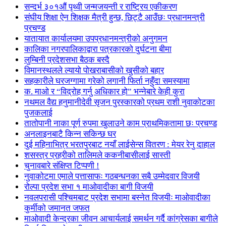
सन्दर्भ ३०१औं पृथ्वी जन्मजयन्ती र राष्ट्रिय एकीकरण
संघीय शिक्षा ऐन शिक्षक मैत्री हुन्छ, छिट्टै आउँछः प्रधानमन्त्री
प्रचण्ड
यातायात कार्यालयमा उपप्रधानमन्त्रीको अनुगमन
कालिका नगरपालिकाद्वारा पत्रकारको दुर्घटना बीमा
लुम्बिनी प्रदेशसभा बैठक बस्दै
विमानस्थलले ल्यायो पोखराबासीको खुसीको बहार
सहकारीले घरजग्गामा गरेको लगानी फिर्ता नहुँदा समस्यामा
क. माओ र “विद्रोह गर्नु अधिकार हो” भन्नेबारे केही कुरा
नथमल वैद्य हनुमानीदेवी सृजन पुरस्कारको प्रथम राशी नुवाकोटका
पुजकलाई
तातोपानी नाका पूर्ण रुपमा खुलाउने काम प्राथमिकतामा छः प्रचण्ड
अनलाइनबाटै किन्न सकिन्छ घर
दुई महिनाभित्र भरतपुरबाट नयाँ लाईसेन्स वितरण : मेयर रेनु दाहाल
शसस्त्र प्रहरीको तालिमले ककनीबासीलाई सास्ती
चुनावबारे संक्षिप्त टिप्पणी !
नुवाकोटमा एमाले पत्तासाफः गठबन्धनका सबै उम्मेदवार विजयी
रोल्पा प्रदेश सभा १ माओवादीका बागी विजयी
नवलपरासी पश्चिमबाट प्रदेश सभामा बस्नेत विजयीः माओवादीका
कुर्मीको जमानत जफत
माओवादी केन्द्रका जीवन आचार्यलाई समर्थन गर्दै कांग्रेसका बागीले