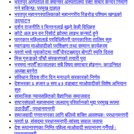
भरतपुर अस्पताल वा क्यान्सर अस्पतालमा रक्त संचार केन्द्र निमार्ण
गर्न सकिन्छ: प्रमुख दाहाल
भरतपुर महानगरपालिकाको महानगरीय रिङरोड पश्चिम खण्डको
उद्घाटन
दर्शन राजनीति र चिन्तनलाई बुझ्ने केही विधिहरु
कोटे अल इन वन रिसोर्ट झोरमा लाइभ कन्सर्ट हुने
पत्रकार महिलालाई प्रविधिमैत्री पत्रकारिता तालिम सुरु
म्यागङमा माओवादीको प्रशिक्षण तथा सम्मान कार्यक्रम
यस्तो भयो नुवाकोटमा नवौँ पोस्टबहादुर बोगटी स्मृति दिवस
मिस गुरुङको पाँचौ संस्करणको तयारी पुरा
भ्रममा नपरौँ सञ्जालका सबै विषय समाचार होइनन्: काउन्सिल
अध्यक्ष बस्नेत
संविधान दिवस तीन दिन मनाउने सरकारको निर्णय
देशभरका ६ हजार ७ सय ४३ वडाबाट माओवादीको विशेष अभियान
सुरु
सामाजिक न्यायसहितको वैज्ञानिक समाजवाद
राष्ट्रसंघको महासभामा जलवायु परिवर्तनको मुद्दा प्रमुख रूपमा
उठाउँछौँ : प्रधानमन्त्री
समाजवादी गणतन्त्रका लागि बलियो शक्ति आवश्यकः प्रधानमन्त्री
यस्तो छ, संसदमा प्रधानमन्त्री-सांसद सवाल जवाफ
देश रूपान्तरणका निम्ति पहिला माओवादी रूपान्तरण गर्नैपर्छ :
प्रधानमन्त्री