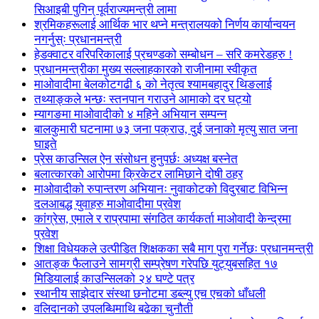
सिआइबी पुगिन् पूर्वराज्यमन्त्री लामा
श्रमिकहरूलाई आर्थिक भार थप्ने मन्त्रालयको निर्णय कार्यान्वयन
नगर्नुस्ः प्रधानमन्त्री
हेडक्वाटर वरिपरिकालाई प्रचण्डको सम्बोधन – सरि कमरेडहरु !
प्रधानमन्त्रीका मुख्य सल्लाहकारको राजीनामा स्वीकृत
माओवादीमा बेलकोटगढी ६ को नेतृत्व श्यामबहादुर थिङलाई
तथ्याङ्कले भन्छः स्तनपान गराउने आमाको दर घट्यो
म्यागङमा माओवादीको ४ महिने अभियान सम्पन्न
बालकुमारी घटनामा ७३ जना पक्राउ, दुई जनाको मृत्यु सात जना
घाइते
प्रेस काउन्सिल ऐन संसोधन हुनुपर्छः अध्यक्ष बस्नेत
बलात्कारको आरोपमा क्रिकेटर लामिछाने दोषी ठहर
माओवादीको रुपान्तरण अभियानः नुवाकोटको विदुरबाट विभिन्न
दलआबद्ध युवाहरु माओवादीमा प्रवेश
कांग्रेस, एमाले र राप्रपामा संगठित कार्यकर्ता माओवादी केन्द्रमा
प्रवेश
शिक्षा विधेयकले उत्पीडित शिक्षकका सबै माग पुरा गर्नेछः प्रधानमन्त्री
आतङ्क फैलाउने सामग्री सम्प्रेषण गरेपछि युट्युबसहित १७
मिडियालाई काउन्सिलको २४ घण्टे पत्र
स्थानीय साझेदार संस्था छनोटमा डब्ल्यु एच एचको धाँधली
वलिदानको उपलब्धिमाथि बढेका चुनौती