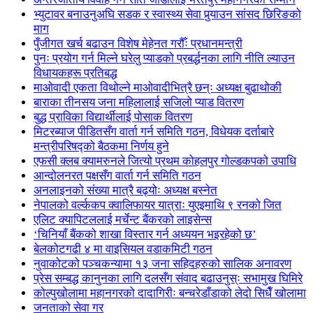
भ्युटावर बनाउनुअघि सडक र स्वास्थ्य सेवा पुर्‍याउन सांसद छिरिङको
माग
पुँजीगत खर्च बढाउन विशेष मेहेनत गरौँः प्रधानमन्त्री
पुनः प्रयोग गर्न मिल्ने घरेलु प्याडको प्रबर्द्धनका लागि नीति ल्याउन
विधायकहरू प्रतिबद्ध
माओवादी एकता विथोल्ने माओवादीभित्रै छन्ः अध्यक्ष बुढाथोकी
बाराका तीनसय जना महिलालाई सजिलो प्याड वितरण
बुद्ध प्राविका विद्यार्थीलाई पोसाक वितरण
मिटरब्याज पीडितसँग वार्ता गर्न समिति गठन, विधेयक दर्ताबारे
मन्त्रीपरिषद्को बैठकमा निर्णय हुने
एफसी क्लब क्यामरुनले जित्यो प्रथम कोहलपुर गोल्डकपको उपाधि
आन्दोलनरत पक्षसँग वार्ता गर्न समिति गठन
अनलाइनको संख्या मात्रै बढ्योः अध्यक्ष बस्नेत
नेपालको वर्ल्ककप क्वालिफायर यात्राः युएइमाथि ९ रनको जित
एलिट क्यापिटललाई मर्चेन्ट बैंकरको लाइसेन्स
‘चिनियाँ बैंकको शाखा विस्तार गर्न अध्ययन भइरहेको छ’
बेलकोटगढी ४ मा वाइसियल वडाकमिटी गठन
नुवाकोटको पञ्चकन्यामा १३ जना सहिदहरुको सालिक अनावरण
प्रेस सम्बद्ध कानुनका लागि दलसँग संवाद बढाउनुस्ः सभामुख घिमिरे
कोल्पुखोलामा महानगरको दादागिरीः बन्चरेडाँडाको लेदो सिधैँ खोलामा
जनताको सेवा गर