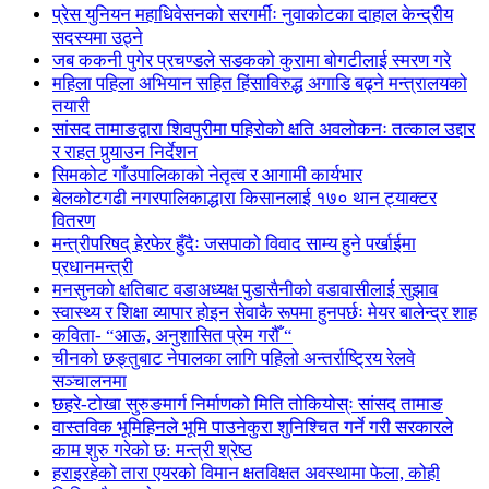
प्रेस युनियन महाधिवेसनको सरगर्मीः नुवाकोटका दाहाल केन्द्रीय
सदस्यमा उठ्ने
जब ककनी पुगेर प्रचण्डले सडकको कुरामा बोगटीलाई स्मरण गरे
महिला पहिला अभियान सहित हिंसाविरुद्ध अगाडि बढ्ने मन्त्रालयको
तयारी
सांसद तामाङद्वारा शिवपुरीमा पहिरोको क्षति अवलोकनः तत्काल उद्दार
र राहत पुर्‍याउन निर्देशन
सिमकोट गाँउपालिकाको नेतृत्व र आगामी कार्यभार
बेलकोटगढी नगरपालिकाद्धारा किसानलाई १७० थान ट्याक्टर
वितरण
मन्त्रीपरिषद् हेरफेर हुँदैः जसपाको विवाद साम्य हुने पर्खाईमा
प्रधानमन्त्री
मनसुनको क्षतिबाट वडाअध्यक्ष पुडासैनीको वडावासीलाई सुझाव
स्वास्थ्य र शिक्षा व्यापार होइन सेवाकै रूपमा हुनपर्छः मेयर बालेन्द्र शाह
कविता- “आऊ, अनुशासित प्रेम गरौँ “
चीनको छङ्तुबाट नेपालका लागि पहिलो अन्तर्राष्ट्रिय रेलवे
सञ्चालनमा
छहरे-टोखा सुरुङमार्ग निर्माणको मिति तोकियोस्ः सांसद तामाङ
वास्तविक भूमिहिनले भूमि पाउनेकुरा शुनिश्चित गर्ने गरी सरकारले
काम शुरु गरेको छ: मन्त्री श्रेष्ठ
हराइरहेको तारा एयरको विमान क्षतविक्षत अवस्थामा फेला, कोही