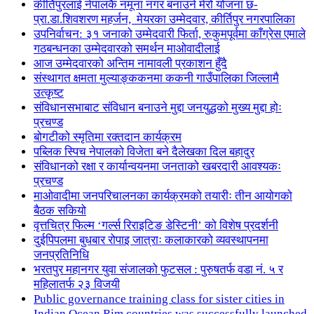
कीर्तिपुरलाई नेपालकै नमूना नगर बनाउने मेरो योजना छ-
प्रा.डा.शिवशरण महर्जन, मेयरका उम्मेदवार, कीर्तिपुर नगरपालिका
उपनिर्वाचन: ३१ जनाको उम्मेदवारी फिर्ता, रुकुमपूर्वमा काँग्रेस एमाले
गठबन्धनका उम्मेदवारको समर्थन माओवादीलाई
आज उम्मेदवारको अन्तिम नामावली प्रकाशन हुँदै
संस्थागत क्षमता मुल्याङ्ककनमा ककनी गाउँपालिका जिल्लामै
उत्कृष्ट
संविधानसभाबाट संविधान बनाउने मुद्दा जनयुद्धको मुख्य मुद्दा होः
प्रचण्ड
बोगटीको स्मृतिमा रक्तदान कार्यक्रम
पब्लिक स्पिच नेपालको विजेता बने दैलेखका दिल बहादुर
संविधानको रक्षा र कार्यान्वयनमा जनताको खबरदारी आवश्यकः
प्रचण्ड
माओवादीमा जनपरिचालनका कार्यक्रमको तयारीः तीन आयोगको
बैठक सकियो
वृत्तचित्र फिल्म ‘गर्ल्स रिराइटिङ डेस्टिनी’ को विशेष प्रदर्शनी
दुईपिपलमा बुधबार रोपाइ जात्राः कलाकारको व्यवस्थापनमा
जनप्रतिनिधि
भरतपुर महानगर युवा संजालको फुटसल : पुरुषतर्फ वडा नं. ५ र
महिलातर्फ २३ विजयी
Public governance training class for sister cities in
Indian Ocean Rim countries was successfully launched