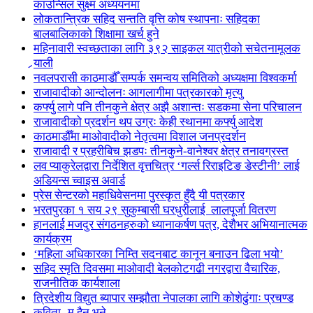
काउन्सिल सुक्ष्म अध्ययनमा
लोकतान्त्रिक सहिद सन्तति वृत्ति कोष स्थापनाः सहिदका
बालबालिकाको शिक्षामा खर्च हुने
महिनावारी स्वच्छताका लागि ३९२ साइकल यात्रीको सचेतनामूलक
र्‍याली
नवलपरासी काठमाडौँ सम्पर्क समन्वय समितिको अध्यक्षमा विश्वकर्मा
राजावादीको आन्दोलनः आगलागीमा पत्रकारको मृत्यु
कर्फ्यु लागे पनि तीनकुने क्षेत्र अझै अशान्तः सडकमा सेना परिचालन
राजावादीको प्रदर्शन थप उग्रः केही स्थानमा कर्फ्यु आदेश
काठमाडौँमा माओवादीको नेतृत्वमा विशाल जनप्रदर्शन
राजावादी र प्रहरीबिच झडपः तीनकुने-वानेश्वर क्षेत्र तनावग्रस्त
लव प्याकुरेलद्वारा निर्देशित वृत्तचित्र ‘गर्ल्स रिराइटिङ डेस्टीनी’ लाई
अडियन्स च्वाइस अवार्ड
प्रेस सेन्टरको महाधिवेसनमा पुरस्कृत हुँदै यी पत्रकार
भरतपुरका १ सय २९ सुकुम्बासी घरधुरीलाई लालपूर्जा वितरण
हानलाई मजदुर संगठनहरुको ध्यानाकर्षण पत्र, देशैभर अभियानात्मक
कार्यक्रम
‘महिला अधिकारका निम्ति सदनबाट कानून बनाउन ढिला भयो’
सहिद स्मृति दिवसमा माओवादी बेलकोटगढी नगरद्वारा वैचारिक,
राजनीतिक कार्यशाला
त्रिदेशीय विद्युत ब्यापार सम्झौता नेपालका लागि कोशेढुंगाः प्रचण्ड
कविता- म हैन भने