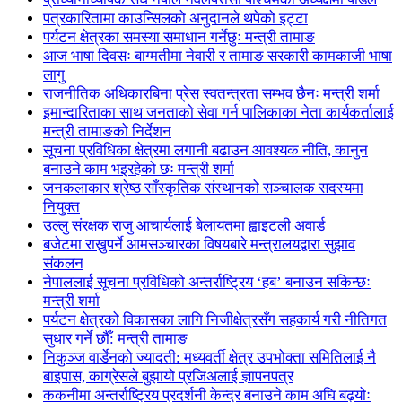
पत्रकारितामा काउन्सिलको अनुदानले थपेको इट्टा
पर्यटन क्षेत्रका समस्या समाधान गर्नेछुः मन्त्री तामाङ
आज भाषा दिवसः बाग्मतीमा नेवारी र तामाङ सरकारी कामकाजी भाषा
लागु
राजनीतिक अधिकारबिना प्रेस स्वतन्त्रता सम्भव छैनः मन्त्री शर्मा
इमान्दारिताका साथ जनताकाे सेवा गर्न पालिकाका नेता कार्यकर्तालाई
मन्त्री तामाङको निर्देशन
सूचना प्रविधिका क्षेत्रमा लगानी बढाउन आवश्यक नीति, कानुन
बनाउने काम भइरहेको छः मन्त्री शर्मा
जनकलाकार श्रेष्ठ साँस्कृतिक संस्थानको सञ्चालक सदस्यमा
नियुक्त
उल्लु संरक्षक राजु आचार्यलाई बेलायतमा ह्वाइटली अवार्ड
बजेटमा राख्नुपर्ने आमसञ्चारका विषयबारे मन्त्रालयद्वारा सुझाव
संकलन
नेपाललाई सूचना प्रविधिको अन्तर्राष्ट्रिय ‘हब’ बनाउन सकिन्छः
मन्त्री शर्मा
पर्यटन क्षेत्रको विकासका लागि निजीक्षेत्रसँग सहकार्य गरी नीतिगत
सुधार गर्ने छौँ: मन्त्री तामाङ
निकुञ्ज वार्डेनको ज्यादती: मध्यवर्ती क्षेत्र उपभोक्ता समितिलाई नै
बाइपास, काग्रेसले बुझायो प्रजिअलाई ज्ञापनपत्र
ककनीमा अन्तर्राष्ट्रिय प्रदर्शनी केन्द्र बनाउने काम अघि बढ्योः