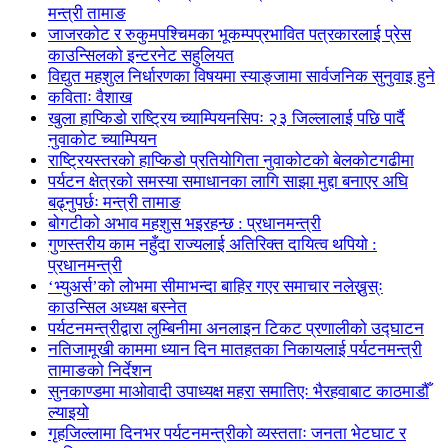
मन्त्री तामाङ
जाजरकोट र रुकुमपश्चिमका भूकम्पप्रभावित पत्रकारलाई प्रेस
काउन्सिलको इन्टरनेट सहुलियत
विद्युत महशुल निर्धारणका विषयमा स्याङ्जामा सार्वजनिक सुनुवाइ हुने
कविताः वैशाख
खुला हाप्किडो राष्ट्रिय च्याम्पियनसिपः २३ जिल्लालाई पछि पार्दै
नुवाकोट च्याम्पियन
राष्ट्रियस्तरको हाप्किडो प्रतियोगिता नुवाकोटको बेलकोटगढीमा
पर्यटन क्षेत्रको समस्या समाधानका लागि साझा मुद्दा बनाएर अघि
बढ्नुपर्छः मन्त्री तामाङ
बोगटीको अभाव महशुस भइरहन्छ : प्रधानमन्त्री
गुणस्तरीय काम नहुँदा राज्यलाई अतिरिक्त दायित्व थपियो :
प्रधानमन्त्री
‘भ्युअर्स’को लोभमा सीमाभन्दा बाहिर गएर समाचार नलेख्नुस्ः
काउन्सिल अध्यक्ष बस्नेत
पर्यटनमन्त्रीद्वारा लुम्बिनीमा अनलाइन टिकट प्रणालीको उद्घाटन
नतिजामूखी काममा ध्यान दिन मातहतका निकायलाई पर्यटनमन्त्री
तामाङको निर्देशन
सुनकाण्डमा मा‌ओवादी उपाध्यक्ष महरा समातिएः भैरहवाबाट काठमाडौँ
ल्याइयो
गृहजिल्लामा दिनभर पर्यटनमन्त्रीको व्यस्तताः जनता भेटघाट र