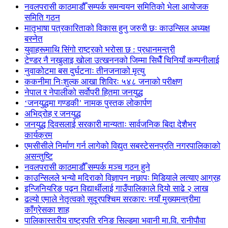
नवलपरासी काठमाडौँ सम्पर्क समन्वयन समितिको भेला आयोजक
समिति गठन
मातृभाषा पत्रकारिताको विकास हुनु जरुरी छः काउन्सिल अध्यक्ष
बस्नेत
युवाहरूमाथि सिंगो राष्ट्रको भरोसा छ : प्रधानमन्त्री
टेण्डर नै नखुलाइ खोला उत्खननको जिम्मा सिधैँ चिनियाँ कम्पनीलाई
नुवाकोटमा बस दुर्घटनाः तीनजनाको मृत्यु
ककनीमा निःशुल्क आखा शिविरः ५४८ जनाको परीक्षण
नेपाल र नेपालीको सर्वोपरी हितमा जनयुद्ध
‘जनयुद्धमा गण्डकी’ नामक पुस्तक लोकार्पण
अभिद्रोह र जनयुद्ध
जनयुद्ध दिवसलाई सरकारी मान्यताः सार्वजनिक बिदा देशैभर
कार्यक्रम
एमसीसीले निर्माण गर्न लागेको विद्युत सबस्टेसनप्रति नगरपालिकाको
असन्तुष्टि
नवलपरासी काठमाडौँ सम्पर्क मञ्च गठन हुने
काउन्सिलले भन्यो मदिराको विज्ञापन नछापः मिडियाले लत्याए आग्रह
इन्जिनियरिङ पढ्न विद्यार्थीलाई गाउँपालिकाले दियो साढे २ लाख
ढल्यो एमाले नेतृत्वको सुदूरपश्चिम सरकारः नयाँ मुख्यमन्त्रीमा
काँग्रेसका शाह
पालिकास्तरीय राष्ट्रपति रनिङ सिल्डमा भवानी मा.वि. रानीपौवा