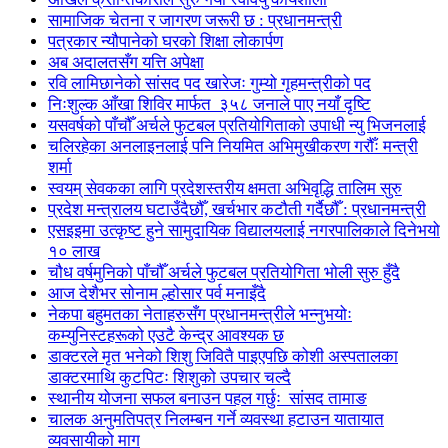
सामाजिक चेतना र जागरण जरूरी छ : प्रधानमन्त्री
पत्रकार न्यौपानेको घरको शिक्षा लोकार्पण
अब अदालतसँग यत्ति अपेक्षा
रवि लामिछानेको सांसद पद खारेजः गुम्यो गृहमन्त्रीको पद
निःशुल्क आँखा शिविर मार्फत ३५८ जनाले पाए नयाँ दृष्टि
यसवर्षको पाँचौँ अर्चले फुटबल प्रतियोगिताको उपाधी न्यु भिजनलाई
चलिरहेका अनलाइनलाई पनि नियमित अभिमुखीकरण गरौँः मन्त्री
शर्मा
स्वयम् सेवकका लागि प्रदेशस्तरीय क्षमता अभिवृद्धि तालिम सुरु
प्रदेश मन्त्रालय घटाउँदैछौँ, खर्चभार कटौती गर्दैछौँ : प्रधानमन्त्री
एसइइमा उत्कृष्ट हुने सामुदायिक विद्यालयलाई नगरपालिकाले दिनेभयो
१० लाख
चौध वर्षमुनिको पाँचौँ अर्चले फुटबल प्रतियोगिता भोली सुरु हुँदै
आज देशैभर सोनाम ल्होसार पर्व मनाइँदै
नेकपा बहुमतका नेताहरुसँग प्रधानमन्त्रीले भन्नुभयोः
कम्युनिस्टहरूको एउटै केन्द्र आवश्यक छ
डाक्टरले मृत भनेको शिशु जिवितै पाइएपछि कोशी अस्पतालका
डाक्टरमाथि कुटपिटः शिशुको उपचार चल्दै
स्थानीय योजना सफल बनाउन पहल गर्छुः सांसद तामाङ
चालक अनुमतिपत्र निलम्बन गर्ने व्यवस्था हटाउन यातायात
व्यवसायीको माग