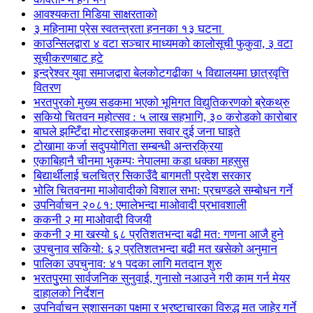
आवश्यकता मिडिया साक्षरताको
३ महिनामा प्रेस स्वतन्त्रता हननका १३ घटना
काउन्सिलद्वारा ४ वटा सञ्चार माध्यमको कालोसूची फुकुवा, ३ वटा
सूचीकरणबाट हटे
इन्द्रेश्वर युवा समाजद्वारा बेलकोटगढीका ५ विद्यालयमा छात्रवृत्ति
वितरण
भरतपुरको मुख्य सडकमा भएको भूमिगत विद्युतिकरणको ब्रेकथ्रु
सकियो चितवन महोत्सव : ५ लाख सहभागि, ३० करोडको कारोबार
बाघले झम्टिँदा मोटरसाइकलमा सवार दुई जना घाइते
टोखामा कर्जा सदुपयोगिता सम्बन्धी अन्तरक्रिया
एकाबिहानै चीनमा भुकम्पः नेपालमा कडा धक्का महसुस
बिद्यार्थीलाई चलचित्र सिकाउँदै बागमती प्रदेश सरकार
भोलि चितवनमा माओवादीको विशाल सभा: प्रचण्डले सम्बोधन गर्ने
उपनिर्वाचन २०८१: एमालेभन्दा माओवादी प्रभावशाली
ककनी २ मा माओवादी विजयी
ककनी २ मा खस्यो ६८ प्रतिशतभन्दा बढी मत: गणना आजै हुने
उपचुनाव सकियो: ६२ प्रतिशतभन्दा बढी मत खसेको अनुमान
पालिका उपचुनाव: ४१ पदका लागि मतदान शुरु
भरतपुुरमा सार्वजनिक सुनुवाई, गुनासो नआउने गरी काम गर्न मेयर
दाहालको निर्देशन
उपनिर्वाचन सुशासनका पक्षमा र भ्रष्टाचारका विरुद्ध मत जाहेर गर्ने