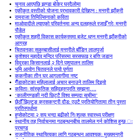
चुनाव आएपछि झण्डा बोकेर घरदैलोमा
एकीकृत वस्तीको योजना प्रभावकारी देखिएन : मन्त्री झाँक्री
रामराजा तिमिल्सिनाको कविता
माओवादीले ल्याएको परिवर्तनमा अन्य दलहरूले रजाईँ गरेः मन्त्री
पौडेल
एकीकृत शहरी विकास कार्यक्रममा बजेट थप्न मन्त्री झाँक्रीको
आग्रह
चितवनका सुकुम्बासीलाई मन्त्रीले बाँडिन् लालपुर्जा
कुशेश्वर महादेव मन्दिर परिसरमा सरसफाइ र बत्ति जडान
विदुरका किसानलाई २ दिने पशुपालन तालिम
भूमि आयोग चितवनले पायो पूर्णता
ककनीका तीन घर आगलागीमा नष्ट
गैँडाकोटका महिलालाई अचार बनाउने तालिम दिइयो
कविताः सांस्कृतिक सहिदहरुप्रति सम्झना….
‘कालीगण्डकी नदी छिट्टै विश्व सम्पदा सूचीमा’
छैठौँ झिल्टुङ क्रसकन्ट्री दौड: एउटै प्रतियोगितामा तीन पुस्ता
प्रतिस्पर्धामा
हुप्सेकोटमा २ सय भन्दा बढीको निःशुल्क स्वास्थ्य परीक्षण
स्थानीय तह निर्वाचनमा गठबन्धनबीच तालमेल गर्न कोशिस हुन्छ ः
प्रचण्ड
राजनीतिक स्थायित्वका लागि गठबन्धन आवश्यक: मुख्यमन्त्री