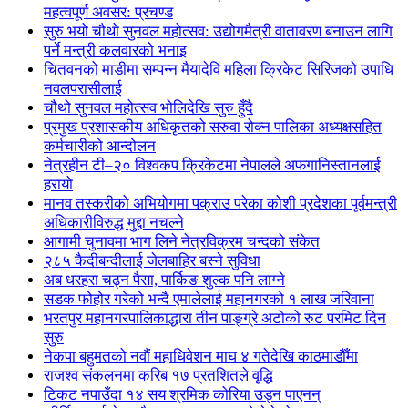
महत्वपूर्ण अवसर: प्रचण्ड
सुरु भयो चौथो सुनवल महोत्सव: उद्योगमैत्री वातावरण बनाउन लागि
पर्ने मन्त्री कलवारको भनाइ
चितवनको माडीमा सम्पन्न मैयादेवि महिला क्रिकेट सिरिजको उपाधि
नवलपरासीलाई
चौथो सुनवल महोत्सव भोलिदेखि सुरु हुँदै
प्रमुख प्रशासकीय अधिकृतको सरुवा रोक्न पालिका अध्यक्षसहित
कर्मचारीको आन्दोलन
नेत्रहीन टी–२० विश्वकप क्रिकेटमा नेपालले अफगानिस्तानलाई
हरायो
मानव तस्करीको अभियोगमा पक्राउ परेका कोशी प्रदेशका पूर्वमन्त्री
अधिकारीविरुद्ध मुद्दा नचल्ने
आगामी चुनावमा भाग लिने नेत्रविक्रम चन्दको संकेत
२८५ कैदीबन्दीलाई जेलबाहिर बस्ने सुविधा
अब धरहरा चढ्न पैसा, पार्किङ शुल्क पनि लाग्ने
सडक फोहोर गरेको भन्दै एमालेलाई महानगरको १ लाख जरिवाना
भरतपुर महानगरपालिकाद्धारा तीन पाङ्ग्रे अटोको रुट परमिट दिन
सुरु
नेकपा बहुमतको नवौं महाधिवेशन माघ ४ गतेदेखि काठमाडौँमा
राजश्व संकलनमा करिब १७ प्रतशितले वृद्धि
टिकट नपाउँदा १४ सय श्रमिक कोरिया उड्न पाएनन्