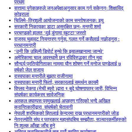
प्रथम
सत्तामा पुगेकाहरुले जनअपेक्षाअनुसार काम गर्न सकेनन्ः शिक्षाविद्
कोइराला
चिलिमे–त्रिशूली आयोजनाको काम सन्तोषजनक: इयु
सरकारी निकायका डाटा असुरक्षित छन्- मन्त्री शर्मा
प्रचण्डको हालत ‘दुई डुंगामा खुट्टा’जस्तो
राजस्व चुहावट नियन्त्रण गर्नुस्, गलत गर्ने कसैलाई नछोड्नुस् :
प्रधानमन्त्री
‘उनी कि उहिल्यै डिपोर्ट हुन्थे कि झ्यालखानामा जान्थे’
अमेरिकामा चालु अवस्थामै छन् रविविरुद्धका तीन मुद्दा
सौन्दर्य प्रतियोगिताका नाममा यौन शोषण गर्ने मनोज पाण्डेलाई ७
वर्षको जेल सजाय
रास्वपाका मन्त्रीले बुझाए राजीनामा
रास्वपाका मन्त्री फिर्ता, सरकारलाई समर्थन कायमै
विप्लव नेकपा (मेची ब्युरो )द्वारा ९ बुदे घोषणापत्र जारी, विभिन्न
संघर्षका कार्यक्रम सार्वजनिक
अस्कल क्याम्पस प्रमुखलाई अपहरण गरिएको भन्दै अखिल
क्रान्तिकारीद्वारा संघर्षको चेतावनी
नेपाली श्रमिकको हितलाई केन्द्रमा राख्न प्रधानमन्त्रीको जोड
नेत्रज्योति संघ र पत्रकार महासंघबिच सम्झौता, सञ्चारकर्मीहरुको
निःशुल्क आँखा जाँच हुने
अखिल क्रान्तिकारीले सुरु गर्यो स्ववियु कार्यशाला