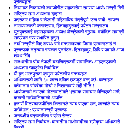
प्रतिबद्धता
नियामक निकायको कमजोरीले सहकारीमा समस्या आयोः मन्त्री गिरी
राष्ट्रिय सभा अध्यक्षमा दाहाल
पत्रकार महिला र खेलाडी महिलाबिच मैत्रीपूर्ण ‘टच रग्बी’ सम्पन्न
नारायणकाजी परराष्ट्रमा, हितबहादुरलाई पर्यटन मन्त्रालय
युट्युबरलाई महासङ्घका अध्यक्ष पोख्रेलको सुझावः मर्यादित सामग्री
सम्प्रेषण गरेर स्थापित हुनुस्
नयाँ मन्त्रीले लिए शपथः सबै मन्त्रालयको जिम्मा प्रचण्डलाई नै
प्रचण्डकै नेतृत्वमा सरकार पुनर्गठनः हितबहादुर, डिपि र पदमले आजै
शपथ लिँदै
राजधानीमा पाँच नेपाली चलचित्रकर्मी सम्मानितः आइएनएफको
अध्यक्षमा प्याकुरेल निर्वाचित
यी हुन् भरतपुरका प्रमुख पर्यटकीय गन्तव्यहरु
अधिकारको लागि ६० लाख दलित एकजुट बन्नु पर्छः वक्ताहरु
वर्तमानमा संघर्षका मोर्चा र निशानाबारे सही नीति !
आयोजनामै नभएको मोटरबाटोबारे भ्रामक समाचार लेखिएको भन्दै
ककनी गाउँपालिकाको आपत्ति
हजारौं मिटरब्याजपीडित किसानले न्याय पाएका छन्, लाखौंले न्याय
पाउँदैछन् : प्रधानमन्त्री प्रचण्ड
जनपक्षीय पत्रकारिता र प्रेस सेन्टर
राष्ट्रिय सभा निर्वाचनः वाग्मतीमा माओवादीका श्रीकृष्ण अधिकारी
विजयी