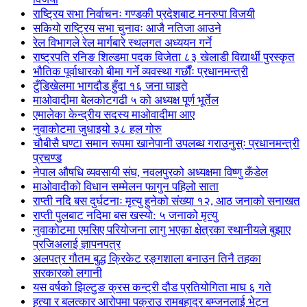
राष्ट्रिय सभा निर्वाचनः गण्डकी प्रदेशबाट मनरुपा विजयी
सकियो राष्ट्रिय सभा चुनावः आजै नतिजा आउने
रेल विभागले रेल मार्गबारे स्थलगत अध्ययन गर्ने
राष्ट्रपति रनिङ शिल्डमा पदक विजेता ८३ खेलाडी विद्यार्थी पुरस्कृत
भौतिक पूर्वाधारको बीमा गर्ने व्यवस्था गर्छौंः प्रधानमन्त्री
टुँडिखेलमा भागदौड हुँदा १६ जना घाइते
माओवादीमा बेलकोटगढी ५ को अध्यक्ष पूर्ण भूर्तेल
एमालेका केन्द्रीय सदस्य माओ‌वादीमा आए
नुवाकोटमा जुधाइयो ३८ हल गोरु
चौबीसै घण्टा समान रूपमा खानेपानी उपलब्ध गराउनुस्ः प्रधानमन्त्री
प्रचण्ड
नेपाल औषधि व्यवसायी संघ, नवलपुरको अध्यक्षमा विष्णु कँडेल
माओवादीको विधान सम्मेलन फागुन पहिलो साता
राप्ती नदि बस दुर्घटनाः मृत्यु हुनेको संख्या १२, आठ जनाको सनाखत
राप्ती पुलबाट नदिमा बस खस्यो: ५ जनाको मृत्यु
नुवाकोटमा एमसिए परियोजना लागु भएका क्षेत्रका स्थानीयले बुझाए
प्रजिअलाई ज्ञापनपत्र
अलपत्र गौतम बुद्ध क्रिकेट रङ्गशाला बनाउन तिनै तहका
सरकारको लगानी
यस वर्षको झिल्टुङ क्रस कन्ट्री दौड प्रतियोगिता माघ ६ गते
हत्या र बलत्कार आरोपमा पक्राउ रामबहादुर बम्जनलाई भेट्न