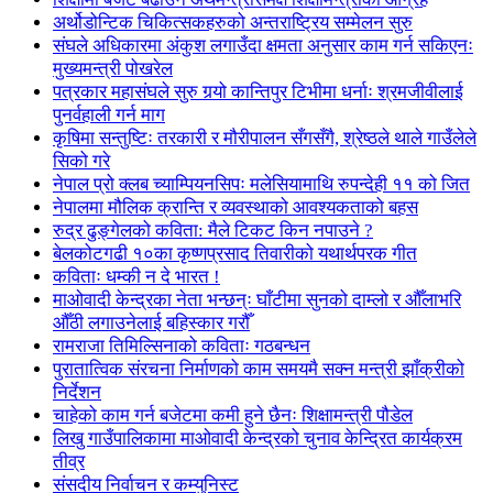
अर्थोडोन्टिक चिकित्सकहरुको अन्तराष्ट्रिय सम्मेलन सुरु
संघले अधिकारमा अंकुश लगाउँदा क्षमता अनुसार काम गर्न सकिएनः
मुख्यमन्त्री पोखरेल
पत्रकार महासंघले सुरु गर्‍यो कान्तिपुर टिभीमा धर्नाः श्रमजीवीलाई
पुनर्वहाली गर्न माग
कृषिमा सन्तुष्टिः तरकारी र मौरीपालन सँगसँगै, श्रेष्ठले थाले गाउँलेले
सिको गरे
नेपाल प्रो क्लब च्याम्पियनसिपः मलेसियामाथि रुपन्देही ११ को जित
नेपालमा मौलिक क्रान्ति र व्यवस्थाको आवश्यकताको बहस
रुद्र ढुङ्गेलको कविता: मैले टिकट किन नपाउने ?
बेलकोटगढी १०का कृष्णप्रसाद तिवारीको यथार्थपरक गीत
कविताः धम्की न दे भारत !
माओवादी केन्द्रका नेता भन्छन्ः घाँटीमा सुनको दाम्लो र औँलाभरि
औँठी लगाउनेलाई बहिस्कार गरौँ
रामराजा तिमिल्सिनाको कविताः गठबन्धन
पुरातात्विक संरचना निर्माणको काम समयमै सक्न मन्त्री झाँक्रीको
निर्देशन
चाहेको काम गर्न बजेटमा कमी हुने छैनः शिक्षामन्त्री पौडेल
लिखु गाउँपालिकामा माओवादी केन्द्रको चुनाव केन्द्रित कार्यक्रम
तीव्र
संसदीय निर्वाचन र कम्युनिस्ट