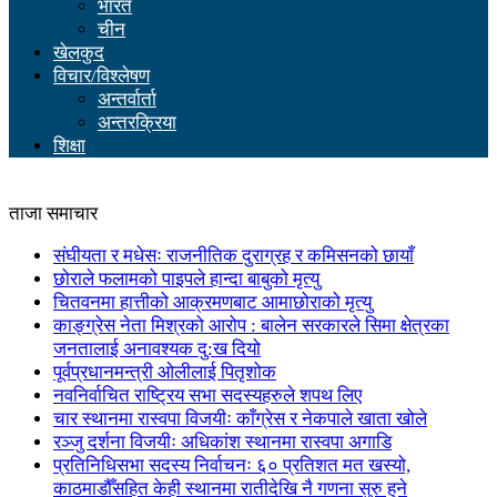
भारत
चीन
खेलकुद
विचार/विश्लेषण
अन्तर्वार्ता
अन्तरक्रिया
शिक्षा
ताजा समाचार
संघीयता र मधेसः राजनीतिक दुराग्रह र कमिसनको छायाँ
छोराले फलामको पाइपले हान्दा बाबुको मृत्यु
चितवनमा हात्तीको आक्रमणबाट आमाछोराको मृत्यु
काङ्ग्रेस नेता मिश्रको आरोप : बालेन सरकारले सिमा क्षेत्रका
जनतालाई अनावश्यक दु:ख दियो
पूर्वप्रधानमन्त्री ओलीलाई पितृशोक
नवनिर्वाचित राष्ट्रिय सभा सदस्यहरुले शपथ लिए
चार स्थानमा रास्वपा विजयीः काँग्रेस र नेकपाले खाता खोले
रञ्जु दर्शना विजयीः अधिकांश स्थानमा रास्वपा अगाडि
प्रतिनिधिसभा सदस्य निर्वाचनः ६० प्रतिशत मत खस्यो,
काठमाडौँसहित केही स्थानमा रातीदेखि नै गणना सुरु हुने