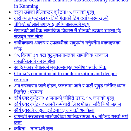
in Kunming
रसुवा उडेको हेलिकप्टर दुर्घटनाः ५ जनाको मृत्यु
दारी ग्याङ फुटसल प्रतियोगिताको टिम दर्ता फारम खुल्यो
चेपिण्डे खोलाले बगाएर ६ वर्षीय बालकको मृत्यु
नेपालको आर्थिक सामाजिक विकास नै चीनको उत्कट चाहना होः
राजदूत छन सोङ
संघीयताका अवसर र उपलब्धीको सदुपयोग गर्नुपर्नेमा वक्ताहरुको
जोड
१५ दिनमा ३१ वटा युट्युबलगायतका सामाजिक सञ्जाल
काउन्सिलको कारबाहीमा
साहित्यकार नेपालको मुक्तकसंग्रह ‘मनीषा’ सार्वजनिक
China’s commitment to modernization and deeper
reform
अब सरकारमा जाने होइन, जनतामा जाने र पार्टी सुदृढ गर्नेतिर ध्यान
दिइनेछ : प्रचण्ड
सौर्य एयर दुर्घटनाः ४ जनाको जीवितै उद्दार, १५ जनाको मृत्यु
सौर्य एयर दुर्घटनाः आफ्नै कर्मचारी लिएर पोखरा जाँदै थियो जहाज
सौर्य एयरको जहाज दुर्घटनाः २ जनाको शब फेला
बागमती सरकारमा माओवादीका शालिकरामका १८ महिनाः यस्तो भयो
काम
कविता – नानाथरी कुरा