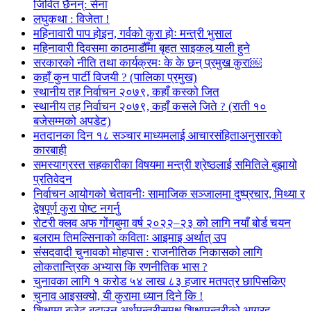
जिवित छैनन्: सेना
लघुकथा : विजेता !
महिनावारी पाप होइन, गर्वको कुरा होः मन्त्री भुसाल
महिनावारी दिवसमा काठमाडौँमा बृहत साइकल र्‍याली हुने
सरकारको नीति तथा कार्यक्रमः के के छन् प्रमुख कुरा￼
कहाँ कुन पार्टी विजयी ? (पालिका प्रमुख)
स्थानीय तह निर्वाचन २०७९, कहाँ कस्को जित
स्थानीय तह निर्वाचन २०७९, कहाँ कसले जिते ? (राती १०
बजेसम्मको अपडेट)
मतदानका दिन १८ सञ्चार माध्यमलाई आचारसंहिताअनुसारको
कारबाही
समस्याग्रस्त सहकारीका विषयमा मन्त्री श्रेष्ठलाई समितिले बुझायो
प्रतिवेदन
निर्वाचन आयोगको चेतावनीः सामाजिक सञ्जालमा दुष्प्रचार, मिथ्या र
द्वेषपूर्ण कुरा पोष्ट नगर्नु
रोटरी क्लव अफ गोंगबुमा वर्ष २०२२–२३ को लागि नयाँ बोर्ड चयन
बलराम तिमल्सिनाको कविताः आइमाइ अर्थात् उप
संसदवादी चुनावको मोहपास : राजनीतिक निकासको लागि
लोकतान्त्रिक अभ्यास कि रणनीतिक भास ?
चुनावका लागि १ करोड ५४ लाख ८३ हजार मतपत्र छापिसकिए
चुनाव आइसक्यो, यी कुरामा ध्यान दिने कि !
शिक्षामा बजेट बढाउन अर्थमन्त्रीसमक्ष शिक्षामन्त्रीको आग्रह