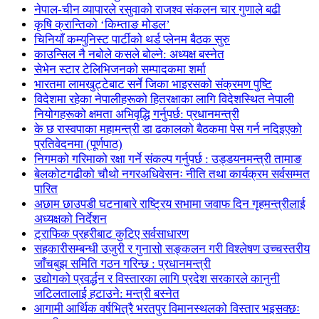
नेपाल-चीन व्यापारले रसुवाको राजश्व संकलन चार गुणाले बढी
कृषि क्रान्तिको ‘किम्ताङ मोडल’
चिनियाँ कम्युनिस्ट पार्टीको थर्ड प्लेनम बैठक सुरु
काउन्सिल नै नबोले कसले बोल्ने: अध्यक्ष बस्नेत
सेभेन स्टार टेलिभिजनको सम्पादकमा शर्मा
भारतमा लामखुट्टेबाट सर्ने जिका भाइरसको संक्रमण पुष्टि
विदेशमा रहेका नेपालीहरूको हितरक्षाका लागि विदेशस्थित नेपाली
नियोगहरूको क्षमता अभिवृद्धि गर्नुपर्छ: प्रधानमन्त्री
के छ रास्वपाका महामन्त्री डा ढकालको बैठकमा पेस गर्न नदिइएको
प्रतिवेदनमा (पूर्णपाठ)
निगमको गरिमाको रक्षा गर्ने संकल्प गर्नुपर्छ : उड्डयनमन्त्री तामाङ
बेलकोटगढीको चौथो नगरअधिवेसनः नीति तथा कार्यक्रम सर्वसम्मत
पारित
अछाम छाउपडी घटनाबारे राष्ट्रिय सभामा जवाफ दिन गृहमन्त्रीलाई
अध्यक्षको निर्देशन
ट्राफिक प्रहरीबाट कुटिए सर्वसाधारण
सहकारीसम्बन्धी उजुरी र गुनासो सङ्कलन गरी विश्लेषण उच्चस्तरीय
जाँचबुझ समिति गठन गरिन्छ : प्रधानमन्त्री
उद्योगको प्रवर्द्धन र विस्तारका लागि प्रदेश सरकारले कानुनी
जटिलतालाई हटाउने: मन्त्री बस्नेत
आगामी आर्थिक वर्षभित्रै भरतपुर विमानस्थलको विस्तार भइसक्छः