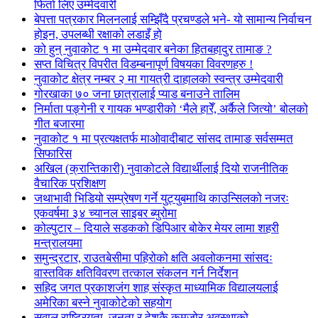
फिर्ता लिए उम्मेदवारी
बेपत्ता पत्रकार मिलनलाई सम्झिँदै प्रचण्डले भने- यो सामान्य निर्वाचन
होइन, उपलब्धी रक्षाको लडाइँ हो
को हुन् नुवाकोट १ मा उम्मेदवार बनेका हितबहादुर तामाङ ?
सप्त विचित्र विपरीत विडम्बनापूर्ण विषयका विवरणहरु !
नुवाकोट क्षेत्र नम्बर २ मा गायत्री दाहालको स्वन्त्र उम्मेदवारी
गोरखाका ७० जना छात्रालाई प्याड बनाउने तालिम
निर्माता पङ्गेनी र गायक भण्डारीको ‘मैले हारेँ, अर्कैले जित्यो’ बोलको
गीत बजारमा
नुवाकोट १ मा प्रत्यक्षतर्फ माओवादीबाट सांसद तामाङ सर्वसम्मत
सिफारिस
अखिल (क्रान्तिकारी) नुवाकोटले विद्यार्थीलाई दियो राजनीतिक
वैचारिक प्रशिक्षण
जथाभावी भिडियो सम्प्रेषण गर्ने युट्युबमाथि काउन्सिलको नजरः
एकवर्षमा ३४ च्यानल साइबर ब्युरोमा
कोल्पुटार – दियाले सडकको डिपिआर बोकेर मेयर लामा शहरी
मन्त्रालयमा
समुन्द्रटार, राउतबेसीमा पहिरोको क्षति अवलोकनमा सांसदः
वास्तविक क्षतिविवरण तत्काल संकलन गर्न निर्देशन
सहिद जगत प्रकाशजंग शाह संस्कृत माध्यामिक विद्यालयलाई
अमेरिका बस्ने नुवाकोटेको सहयोग
सवाल राष्ट्रियता, जनता र देशकै कमजोर अवस्थाको