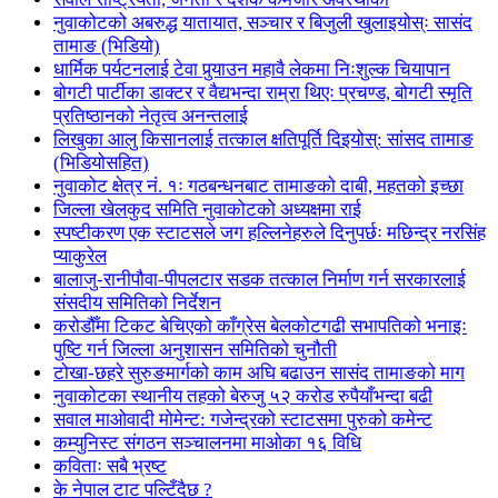
नुवाकोटको अबरुद्ध यातायात, सञ्चार र बिजुली खुलाइयोस्ः सासंद
तामाङ (भिडियो)
धार्मिक पर्यटनलाई टेवा पुर्‍याउन महावै लेकमा निःशुल्क चियापान
बोगटी पार्टीका डाक्टर र वैद्यभन्दा राम्रा थिएः प्रचण्ड, बोगटी स्मृति
प्रतिष्ठानको नेतृत्व अनन्तलाई
लिखुका आलु किसानलाई तत्काल क्षतिपूर्ति दिइयोस्: सांसद तामाङ
(भिडियोसहित)
नुवाकोट क्षेत्र नं. १ः गठबन्धनबाट तामाङको दाबी, महतको इच्छा
जिल्ला खेलकुद समिति नुवाकोटको अध्यक्षमा राई
स्पष्टीकरण एक स्टाटसले जग हल्लिनेहरुले दिनुपर्छः मछिन्द्र नरसिंह
प्याकुरेल
बालाजु-रानीपौवा-पीपलटार सडक तत्काल निर्माण गर्न सरकारलाई
संसदीय समितिको निर्देशन
करोडौँमा टिकट बेचिएको काँग्रेस बेलकोटगढी सभापतिको भनाइः
पुष्टि गर्न जिल्ला अनुशासन समितिको चुनौती
टोखा-छहरे सुरुङमार्गको काम अघि बढाउन सासंद तामाङको माग
नुवाकोटका स्थानीय तहको बेरुजु ५२ करोड रुपैयाँभन्दा बढी
सवाल माओवादी मोमेन्ट: गजेन्द्रको स्टाटसमा पुरुको कमेन्ट
कम्युनिस्ट संगठन सञ्चालनमा माओका १६ विधि
कविताः सबै भ्रष्ट
के नेपाल टाट पल्टिँदैछ ?