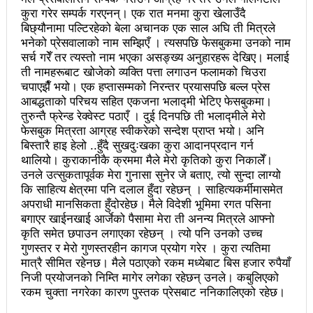
नवलपरासी काठमाडौँ सम्पर्क समन्वय समितिको अध्यक्षमा
कुरा गरेर सम्पर्क गरएनन्। एक रात मनमा कुरा खेलाउँदै
बिछ्यौनामा पल्टिरहेको बेला अचानक एक साल अघि ती मित्रले
विश्वकर्मा
भनेको प्रेसवालाको नाम सम्झिएँ । त्यसपछि फेसबुकमा उनको नाम
राजावादीको आन्दोलनः आगलागीमा पत्रकारको मृत्यु
सर्च गरेँ तर त्यस्तो नाम भएका असङ्ख्य अनुहारहरू देखिए। मलाई
ती नामहरूबाट खोजेको व्यक्ति पत्ता लगाउन फलामको चिउरा
कर्फ्यु लागे पनि तीनकुने क्षेत्र अझै अशान्तः सडकमा सेना
चपाएझैँ भयो। एक हप्तासम्मको निरन्तर प्रयासपछि बल्ल प्रेस
आबद्धताको परिचय सहित एकजना भलाद्मी भेटिए फेसबुकमा।
परिचालन
तुरुन्तै फ्रेन्ड रेक्वेस्ट पठाएँ । दुई दिनपछि ती भलाद्मीले मेरो
फेसबुक मित्रता आग्रह स्वीकरेको सन्देश प्राप्त भयो। अनि
राजावादीको प्रदर्शन थप उग्रः केही स्थानमा कर्फ्यु आदेश
बिस्तारै हाइ हेलो ..हुँदै सुखदुःखका कुरा आदानप्रदान गर्न
थालियो। कुराकानीकै क्रममा मैले मेरो कृतिको कुरा निकालेँ।
काठमाडौँमा माओवादीको नेतृत्वमा विशाल जनप्रदर्शन
उनले उत्सुकतापूर्वक मेरा गुनासा सुनेर जे बताए, त्यो सुन्दा लाग्यो
कि साहित्य क्षेत्रमा पनि दलाल हुँदा रहेछन् । साहित्यकर्मीमासमेत
राजावादी र प्रहरीबिच झडपः तीनकुने-वानेश्वर क्षेत्र तनावग्रस्त
अपराधी मानसिकता हुँदोरहेछ। मैले विदेशी भूमिमा रगत पसिना
लव प्याकुरेलद्वारा निर्देशित वृत्तचित्र ‘गर्ल्स रिराइटिङ डेस्टीनी’
बगाएर खाईनखाई आर्जेको पैसामा मेरा ती अनन्य मित्रले आफ्नो
कृति समेत छपाउन लगाएका रहेछन् । त्यो पनि उनको उच्च
लाई अडियन्स च्वाइस अवार्ड
गुणस्तर र मेरो गुणस्तरहीन कागज प्रयोग गरेर । कुरा त्यतिमा
मात्रै सीमित रहेनछ। मैले पठाएको रकम मध्येबाट बिस हजार रुपैयाँ
प्रेस सेन्टरको महाधिवेसनमा पुरस्कृत हुँदै यी पत्रकार
निजी प्रयोजनको निम्ति मागेर लगेका रहेछन् उनले। कबुलिएको
रकम चुक्ता नगरेका कारण पुस्तक प्रेसबाट ननिकालिएको रहेछ।
भरतपुरका १ सय २९ सुकुम्बासी घरधुरीलाई लालपूर्जा वितरण