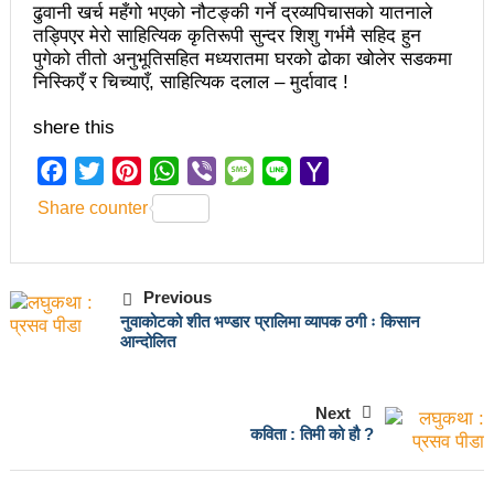
ढुवानी खर्च महँगो भएको नौटङ्की गर्ने द्रव्यपिचासको यातनाले
हानलाई मजदुर संगठनहरुको ध्यानाकर्षण पत्र, देशैभर
तड्पिएर मेरो साहित्यिक कृतिरूपी सुन्दर शिशु गर्भमै सहिद हुन
अभियानात्मक कार्यक्रम
पुगेको तीतो अनुभूतिसहित मध्यरातमा घरको ढोका खोलेर सडकमा
निस्किएँ र चिच्याएँ, साहित्यिक दलाल – मुर्दावाद !
‘महिला अधिकारका निम्ति सदनबाट कानून बनाउन ढिला भयो’
shere this
सहिद स्मृति दिवसमा माओवादी बेलकोटगढी नगरद्वारा वैचारिक,
Facebook
Twitter
Pinterest
WhatsApp
Viber
Message
Line
Yahoo
राजनीतिक कार्यशाला
Mail
Share counter
त्रिदेशीय विद्युत ब्यापार सम्झौता नेपालका लागि कोशेढुंगाः
प्रचण्ड
Previous
कविता- म हैन भने
आवश्यकता मिडिया साक्षरताको
नुवाकोटको शीत भण्डार प्रालिमा व्यापक ठगी ः किसान
आन्दोलित
३ महिनामा प्रेस स्वतन्त्रता हननका १३ घटना
काउन्सिलद्वारा ४ वटा सञ्चार माध्यमको कालोसूची फुकुवा, ३
Next
वटा सूचीकरणबाट हटे
कविता : तिमी को हौ ?
इन्द्रेश्वर युवा समाजद्वारा बेलकोटगढीका ५ विद्यालयमा छात्रवृत्ति