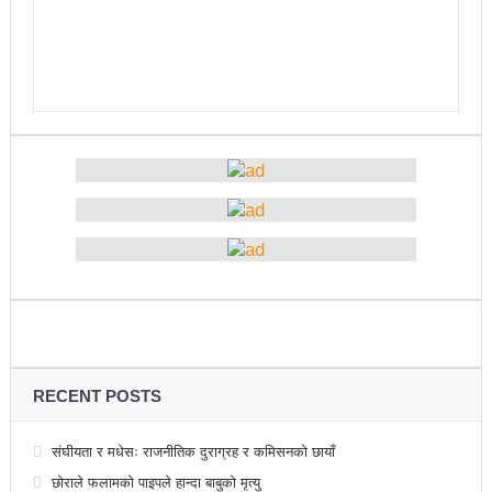
दिन सुरु
नेकपा बहुमतको नवौं महाधिवेशन माघ ४ गतेदेखि काठमाडौँमा
राजश्व संकलनमा करिब १७ प्रतशितले वृद्धि
टिकट नपाउँदा १४ सय श्रमिक कोरिया उड्न पाएनन्
कीर्तिपुरलाई नेपालकै नमूना नगर बनाउने मेरो योजना छ-
प्रा.डा.शिवशरण महर्जन, मेयरका उम्मेदवार, कीर्तिपुर नगरपालिका
उपनिर्वाचन: ३१ जनाको उम्मेदवारी फिर्ता, रुकुमपूर्वमा काँग्रेस
एमाले गठबन्धनका उम्मेदवारको समर्थन माओवादीलाई
आज उम्मेदवारको अन्तिम नामावली प्रकाशन हुँदै
संस्थागत क्षमता मुल्याङ्ककनमा ककनी गाउँपालिका जिल्लामै
RECENT POSTS
उत्कृष्ट
संघीयता र मधेसः राजनीतिक दुराग्रह र कमिसनको छायाँ
संविधानसभाबाट संविधान बनाउने मुद्दा जनयुद्धको मुख्य मुद्दा होः
छोराले फलामको पाइपले हान्दा बाबुको मृत्यु