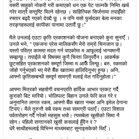
यसरी साहुको नोकरी गरी कमाएको धन एक पेट पाल्नकै निम्ति खर्च
आज प्रतिनिधिसभा सदस्य निर्वाचनः देशैभर मतदान जारी
गरेर मात्रै सन्तुष्टि मिल्ने रहेनछ । साहित्यिक सिर्जनामा तपाईँको
रफ्तार बढ्दै गएको देख्दै छु । म पनि यसो फुर्सदका बेला मनका
बैतडीमा जन्तिबस दुर्घटनाः १३ जनाको मृत्यु
तरङ्गहरूलाई कापीका पानामा उतार्दै छु।”
कविता – अपजश
मैले उनलाई एउटा कृति प्रकाशनको योजना बनाएको कुरा सुनाएँ ।
पुरस्कार वितरणबिनै काउन्सिलले सम्पन्न गर्‍यो वार्षिकोत्सव
उनले भने, “ एकजना प्रेस मालिकसँग मेरो राम्रो चिनजान छ।
यस्तो पवित्र काममा मदत गर्न पाएकोमा म आफूलाई भाग्यमानी
हितेन्द्रदेव शाक्यलाई पद छाड्नुपर्ने नैतिक दबाबः समय बुझेर
सम्झन्छु। तपाईंले यो विषयमा कुनै चिन्ता लिनुपर्दैन। आकर्षक
छुटसहित प्रकाशनको सम्पूर्ण जिम्मा म आफैँ लिन्छु। बरु, रकमको
बाटो खुलाउन मन्त्री घिसिङको म्यासेज
जोहो गर्नुभएको भए मेरो बैँक खातामा हालिदिनुभए हुन्छ। अनि,
आफ्नो कृतिसम्बन्धी सम्पूर्ण सामग्री मलाई मेल गर्दिनुहोला।”
खतिवडाको नयाँ गीत जमाना आजकाल
आफ्ना मित्रको सहयोगी वचनप्रति हार्दिक आभार प्रकट गर्दै
सहनशीलताको ब्रेक
कुराको बिट मारियो। भोलिपल्ट बिहान उनले फेरि कल गरे र
अनुमानित लागत रकम, आफ्नो बैँक खाता नम्बर अनि इमेल ठेगाना
राममाया च्यामिनीसँग दशरथ चन्दको अनुरोध – प्रेमविनोद नन्दन
टिपाए। मैले तुरुन्तै सबै रकम तथा सामग्री पठाएँ। एउटा विशाल
चलचित्र विकास बोर्डका नवनियुक्त सदस्य गणेश सुवेदीलाई
पर्वतारोहण गर्दै गरेको महसुस भयो। त्यसबेला खुसीको सिमा नै
रहेन। पहिलो सन्तानको खुसी कसलाई हुँदैन र ?
आइएनएनएफद्वारा सम्मान
धेरै साथीहरूलाई विभिन्न माध्यमबाट सुनाइसकेको थिएँ ।
एनआरएनए बेलायतको अध्यक्षमा जिलिङका पुडासैनी