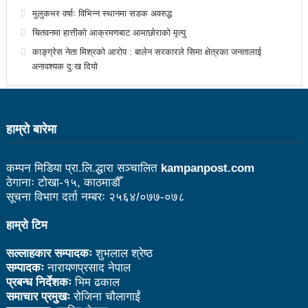
प्रचण्ड
मुलुकभर वर्षाः विभिन्न स्थानमा सडक अवरुद्ध
चितवनमा हात्तीको आक्रमणबाट आमाछोराको मृत्यु
बोगटीको स्मृतिमा रक्तदान कार्यक्रम
काङ्ग्रेस नेता मिश्रको आरोप : बालेन सरकारले सिमा क्षेत्रका जनतालाई
पब्लिक स्पिच नेपालको विजेता बने दैलेखका दिल बहादुर
अनावश्यक दु:ख दियो
संविधानको रक्षा र कार्यान्वयनमा जनताको खबरदारी आवश्यकः
प्रचण्ड
हाम्राे बारेमा
माओवादीमा जनपरिचालनका कार्यक्रमको तयारीः तीन
आयोगको बैठक सकियो
कम्पन मिडिया प्रा.लि.द्धारा सञ्चालित
kampanpost.com
ठेगानाः टोखा-१५, काठमाडौँ
वृत्तचित्र फिल्म ‘गर्ल्स रिराइटिङ डेस्टिनी’ को विशेष प्रदर्शनी
सूचना विभाग दर्ता नम्बरः २५६४/०७७-०७८
दुईपिपलमा बुधबार रोपाइ जात्राः कलाकारको व्यवस्थापनमा
हाम्रो टिम
जनप्रतिनिधि
सल्लाहकार सम्पादकः
शुभलाल श्रेष्ठ
सम्पादकः
नारायणप्रसाद नेपाल
भरतपुर महानगर युवा संजालको फुटसल : पुरुषतर्फ वडा नं. ५ र
प्रबन्ध निर्देशकः
भिम ढकाल
समाचार प्रमुखः
रोजिना चौलागाईं
महिलातर्फ २३ विजयी