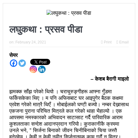
चितवनमा हात्तीको आक्रमणबाट आमाछोराको मृत्यु
काङ्ग्रेस नेता मिश्रको आरोप : बालेन सरकारले सिमा क्षेत्रका
लघुकथा : प्रसव पीडा
जनतालाई अनावश्यक दु:ख दियो
पूर्वप्रधानमन्त्री ओलीलाई पितृशोक
on:
February 24, 2021
Print
Email
नवनिर्वाचित राष्ट्रिय सभा सदस्यहरुले शपथ लिए
सेयर
चार स्थानमा रास्वपा विजयीः काँग्रेस र नेकपाले खाता खोले
रञ्जु दर्शना विजयीः अधिकांश स्थानमा रास्वपा अगाडि
– केशब बैरागी माइलो
प्रतिनिधिसभा सदस्य निर्वाचनः ६० प्रतिशत मत खस्यो,
झमक्क साँझ परेको थियो । चराचुरुङ्गीहरू आफ्ना गुँडमा
फर्किसकेका थिए । म पनि अफिसबाट घर आइपुगेर बैठक कक्षमा
काठमाडौँसहित केही स्थानमा रातीदेखि नै गणना सुरु हुने
प्रवेश गरेको मात्रै थिएँ । मोबाईलको घण्टी बज्यो। नम्बर देख्नासाथ
एकजना पुराना परिचित मित्रले कल गरेको थाहा भैहाल्यो । एक
निर्वाचनले सङ्घीय लोकतान्त्रिक गणतन्त्रात्मक प्रणालीलाई
आपसमा नमस्कारको अभिवादन साटासाट गर्दै पारिवारिक आराम
अझ सुदृढ बनाएको छः प्रचण्ड
कुशलताका सन्देश आदानप्रदान गरियो। कुराकानीकै क्रममा
उनले भने, ” सिर्जना बिनाको जीवन चिनीबिनाको चिया जस्तै
छिटफुटबाहेक शान्तिपूर्ण रुपमा मतदान सम्पन्न
हुनेरहेछ । केही न केही नवीन सिर्जनात्मक काम गरौं न मित्र।