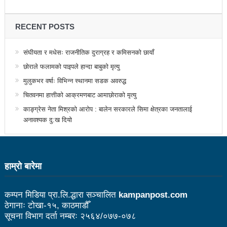
सडक फोहोर गरेको भन्दै एमालेलाई महानगरको १ लाख जरिवाना
भरतपुर महानगरपालिकाद्धारा तीन पाङ्ग्रे अटोको रुट परमिट
RECENT POSTS
दिन सुरु
संघीयता र मधेसः राजनीतिक दुराग्रह र कमिसनको छायाँ
नेकपा बहुमतको नवौं महाधिवेशन माघ ४ गतेदेखि काठमाडौँमा
छोराले फलामको पाइपले हान्दा बाबुको मृत्यु
मुलुकभर वर्षाः विभिन्न स्थानमा सडक अवरुद्ध
राजश्व संकलनमा करिब १७ प्रतशितले वृद्धि
चितवनमा हात्तीको आक्रमणबाट आमाछोराको मृत्यु
टिकट नपाउँदा १४ सय श्रमिक कोरिया उड्न पाएनन्
काङ्ग्रेस नेता मिश्रको आरोप : बालेन सरकारले सिमा क्षेत्रका जनतालाई
अनावश्यक दु:ख दियो
कीर्तिपुरलाई नेपालकै नमूना नगर बनाउने मेरो योजना छ-
प्रा.डा.शिवशरण महर्जन, मेयरका उम्मेदवार, कीर्तिपुर नगरपालिका
उपनिर्वाचन: ३१ जनाको उम्मेदवारी फिर्ता, रुकुमपूर्वमा काँग्रेस
हाम्राे बारेमा
एमाले गठबन्धनका उम्मेदवारको समर्थन माओवादीलाई
कम्पन मिडिया प्रा.लि.द्धारा सञ्चालित
kampanpost.com
आज उम्मेदवारको अन्तिम नामावली प्रकाशन हुँदै
ठेगानाः टोखा-१५, काठमाडौँ
सूचना विभाग दर्ता नम्बरः २५६४/०७७-०७८
संस्थागत क्षमता मुल्याङ्ककनमा ककनी गाउँपालिका जिल्लामै