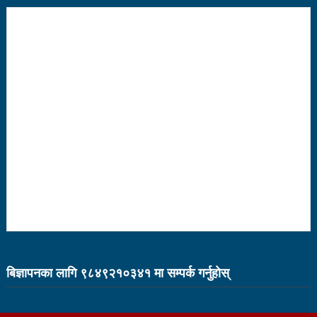
भरतपुर महानगर युवा संजालको फुटसल : पुरुषतर्फ वडा नं. ५ र
महिलातर्फ २३ विजयी
Public governance training class for sister cities
in Indian Ocean Rim countries was successfully
launched in Kunming
रसुवा उडेको हेलिकप्टर दुर्घटनाः ५ जनाको मृत्यु
दारी ग्याङ फुटसल प्रतियोगिताको टिम दर्ता फारम खुल्यो
चेपिण्डे खोलाले बगाएर ६ वर्षीय बालकको मृत्यु
नेपालको आर्थिक सामाजिक विकास नै चीनको उत्कट चाहना
होः राजदूत छन सोङ
बिज्ञापनका लागि ९८४९२१०३४१ मा सम्पर्क गर्नुहाेस्
संघीयताका अवसर र उपलब्धीको सदुपयोग गर्नुपर्नेमा वक्ताहरुको
जोड