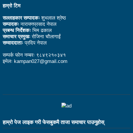
हाम्रो टिम
उत्कृष्ट
संविधानसभाबाट संविधान बनाउने मुद्दा जनयुद्धको मुख्य मुद्दा होः
सल्लाहकार सम्पादकः
शुभलाल श्रेष्ठ
सम्पादकः
नारायणप्रसाद नेपाल
प्रचण्ड
प्रबन्ध निर्देशकः
भिम ढकाल
समाचार प्रमुखः
रोजिना चौलागाईं
बोगटीको स्मृतिमा रक्तदान कार्यक्रम
सम्वाददाताः
प्रदिप नेपाल
पब्लिक स्पिच नेपालको विजेता बने दैलेखका दिल बहादुर
सम्पर्क फोन नम्बरः ९८४९२१०३४१
इमेलः kampan027@gmail.com
संविधानको रक्षा र कार्यान्वयनमा जनताको खबरदारी आवश्यकः
प्रचण्ड
माओवादीमा जनपरिचालनका कार्यक्रमको तयारीः तीन
आयोगको बैठक सकियो
वृत्तचित्र फिल्म ‘गर्ल्स रिराइटिङ डेस्टिनी’ को विशेष प्रदर्शनी
दुईपिपलमा बुधबार रोपाइ जात्राः कलाकारको व्यवस्थापनमा
हाम्राे पेज लाइक गरी फेसबुकमै ताजा समाचार पाउनुहाेस्
जनप्रतिनिधि