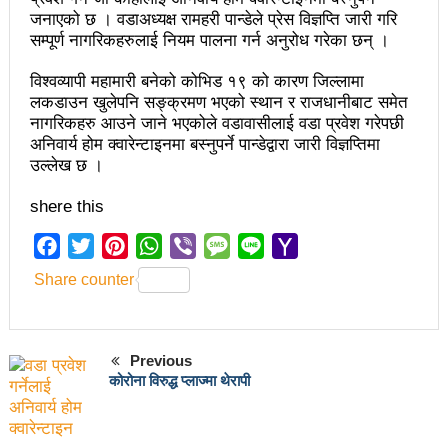
जनाएको छ । वडाअध्यक्ष रामहरी पान्डेले प्रेस विज्ञप्ति जारी गरि
अझ सुदृढ बनाएको छः प्रचण्ड
सम्पूर्ण नागरिकहरुलाई नियम पालना गर्न अनुरोध गरेका छन् ।
छिटफुटबाहेक शान्तिपूर्ण रुपमा मतदान सम्पन्न
विश्वव्यापी महामारी बनेको कोभिड १९ को कारण जिल्लामा
लकडाउन खुलेपनि सङ्क्रमण भएको स्थान र राजधानीबाट समेत
आज प्रतिनिधिसभा सदस्य निर्वाचनः देशैभर मतदान जारी
नागरिकहरु आउने जाने भएकोले वडावासीलाई वडा प्रवेश गरेपछी
अनिवार्य होम क्वारेन्टाइनमा बस्नुपर्ने पान्डेद्वारा जारी विज्ञप्तिमा
बैतडीमा जन्तिबस दुर्घटनाः १३ जनाको मृत्यु
उल्लेख छ ।
कविता – अपजश
shere this
पुरस्कार वितरणबिनै काउन्सिलले सम्पन्न गर्‍यो वार्षिकोत्सव
Facebook
Twitter
Pinterest
WhatsApp
Viber
Message
Line
Yahoo
हितेन्द्रदेव शाक्यलाई पद छाड्नुपर्ने नैतिक दबाबः समय बुझेर
Mail
Share counter
बाटो खुलाउन मन्त्री घिसिङको म्यासेज
खतिवडाको नयाँ गीत जमाना आजकाल
Previous
सहनशीलताको ब्रेक
कोरोना विरुद्ध प्लाज्मा थेरापी
राममाया च्यामिनीसँग दशरथ चन्दको अनुरोध – प्रेमविनोद नन्दन