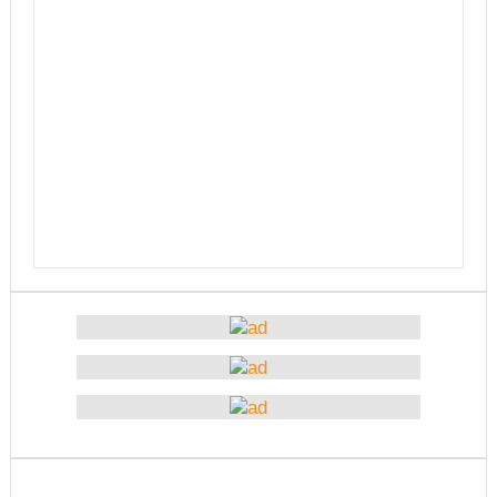
चितवनको माडीमा सम्पन्न मैयादेवि महिला क्रिकेट सिरिजको
उपाधि नवलपरासीलाई
चौथो सुनवल महोत्सव भोलिदेखि सुरु हुँदै
प्रमुख प्रशासकीय अधिकृतको सरुवा रोक्न पालिका
अध्यक्षसहित कर्मचारीको आन्दोलन
नेत्रहीन टी–२० विश्वकप क्रिकेटमा नेपालले
अफगानिस्तानलाई हरायो
मानव तस्करीको अभियोगमा पक्राउ परेका कोशी प्रदेशका
पूर्वमन्त्री अधिकारीविरुद्ध मुद्दा नचल्ने
आगामी चुनावमा भाग लिने नेत्रविक्रम चन्दको संकेत
२८५ कैदीबन्दीलाई जेलबाहिर बस्ने सुविधा
अब धरहरा चढ्न पैसा, पार्किङ शुल्क पनि लाग्ने