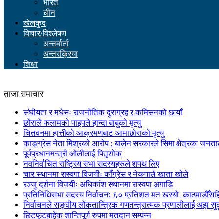
भारत
चीन
खेलकुद
विचार/विश्लेषण
अन्तर्वार्ता
अन्तरक्रिया
शिक्षा
ताजा समाचार
संघीयता र मधेसः राजनीतिक दुराग्रह र कमिसनको छायाँ
छोराले फलामको पाइपले हान्दा बाबुको मृत्यु
चितवनमा हात्तीको आक्रमणबाट आमाछोराको मृत्यु
काङ्ग्रेस नेता मिश्रको आरोप : बालेन सरकारले सिमा क्षेत्रका जनत
पूर्वप्रधानमन्त्री ओलीलाई पितृशोक
नवनिर्वाचित राष्ट्रिय सभा सदस्यहरुले शपथ लिए
चार स्थानमा रास्वपा विजयीः काँग्रेस र नेकपाले खाता खोले
रञ्जु दर्शना विजयीः अधिकांश स्थानमा रास्वपा अगाडि
प्रतिनिधिसभा सदस्य निर्वाचनः ६० प्रतिशत मत खस्यो, काठमाडौँसहित 
निर्वाचनले सङ्घीय लोकतान्त्रिक गणतन्त्रात्मक प्रणालीलाई अझ सुद
छिटफुटबाहेक शान्तिपूर्ण रुपमा मतदान सम्पन्न