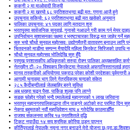
ककनी २ मा माओवादी विजयी
ककनी २ मा खस्यो ६८ प्रतिशतभन्दा बढी मत: गणना आजै हुने
उपचुनाव सकियो: ६२ प्रतिशतभन्दा बढी मत खसेको अनुमान
पालिका उपचुनाव: ४१ पदका लागि मतदान शुरु
भरतपुुरमा सार्वजनिक सुनुवाई, गुनासो नआउने गरी काम गर्न मेयर दाहा
उपनिर्वाचन सुशासनका पक्षमा र भ्रष्टाचारका विरुद्ध मत जाहेर गर्ने महत
सुरु भयो चौथो सुनवल महोत्सव: उद्योगमैत्री वातावरण बनाउन लागि पर
चितवनको माडीमा सम्पन्न मैयादेवि महिला क्रिकेट सिरिजको उपाधि
चौथो सुनवल महोत्सव भोलिदेखि सुरु हुँदै
प्रमुख प्रशासकीय अधिकृतको सरुवा रोक्न पालिका अध्यक्षसहित कर्
नेत्रहीन टी–२० विश्वकप क्रिकेटमा नेपालले अफगानिस्तानलाई हराय
मानव तस्करीको अभियोगमा पक्राउ परेका कोशी प्रदेशका पूर्वमन्त्री अधि
आगामी चुनावमा भाग लिने नेत्रविक्रम चन्दको संकेत
२८५ कैदीबन्दीलाई जेलबाहिर बस्ने सुविधा
अब धरहरा चढ्न पैसा, पार्किङ शुल्क पनि लाग्ने
सडक फोहोर गरेको भन्दै एमालेलाई महानगरको १ लाख जरिवाना
भरतपुर महानगरपालिकाद्धारा तीन पाङ्ग्रे अटोको रुट परमिट दिन सुर
नेकपा बहुमतको नवौं महाधिवेशन माघ ४ गतेदेखि काठमाडौँमा
राजश्व संकलनमा करिब १७ प्रतशितले वृद्धि
टिकट नपाउँदा १४ सय श्रमिक कोरिया उड्न पाएनन्
कीर्तिपुरलाई नेपालकै नमूना नगर बनाउने मेरो योजना छ-प्रा.डा.शिवशर