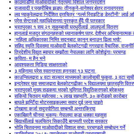
काठमाडौँमा माओवादीको नेतृत्वमा विशाल जनप्रदर्शन
राजावादी र प्रहरीबिच झडपः तीनकुने-वानेश्वर क्षेत्र तनावग्रस्त
लव प्याकुरेलद्वारा निर्देशित वृत्तचित्र ‘गर्ल्स रिराइटिङ डेस्टीनी’ लाई 
प्रेस सेन्टरको महाधिवेसनमा पुरस्कृत हुँदै यी पत्रकार
भरतपुरका १ सय २९ सुकुम्बासी घरधुरीलाई लालपूर्जा वितरण
हानलाई मजदुर संगठनहरुको ध्यानाकर्षण पत्र, देशैभर अभियानात्मक क
‘महिला अधिकारका निम्ति सदनबाट कानून बनाउन ढिला भयो’
सहिद स्मृति दिवसमा माओवादी बेलकोटगढी नगरद्वारा वैचारिक, राजनी
त्रिदेशीय विद्युत ब्यापार सम्झौता नेपालका लागि कोशेढुंगाः प्रचण्ड
कविता- म हैन भने
आवश्यकता मिडिया साक्षरताको
३ महिनामा प्रेस स्वतन्त्रता हननका १३ घटना
काउन्सिलद्वारा ४ वटा सञ्चार माध्यमको कालोसूची फुकुवा, ३ वटा सू
इन्द्रेश्वर युवा समाजद्वारा बेलकोटगढीका ५ विद्यालयमा छात्रवृत्ति वित
भरतपुरको मुख्य सडकमा भएको भूमिगत विद्युतिकरणको ब्रेकथ्रु
सकियो चितवन महोत्सव : ५ लाख सहभागि, ३० करोडको कारोबार
बाघले झम्टिँदा मोटरसाइकलमा सवार दुई जना घाइते
टोखामा कर्जा सदुपयोगिता सम्बन्धी अन्तरक्रिया
एकाबिहानै चीनमा भुकम्पः नेपालमा कडा धक्का महसुस
बिद्यार्थीलाई चलचित्र सिकाउँदै बागमती प्रदेश सरकार
भोलि चितवनमा माओवादीको विशाल सभा: प्रचण्डले सम्बोधन गर्ने
उपनिर्वाचन २०८१: एमालेभन्दा माओवादी प्रभावशाली