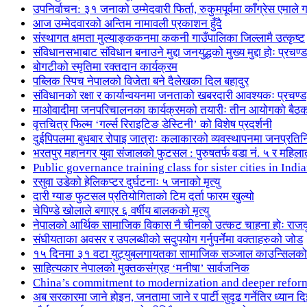
उपनिर्वाचन: ३१ जनाको उम्मेदवारी फिर्ता, रुकुमपूर्वमा काँग्रेस एमा
आज उम्मेदवारको अन्तिम नामावली प्रकाशन हुँदै
संस्थागत क्षमता मुल्याङ्ककनमा ककनी गाउँपालिका जिल्लामै उत्कृष्ट
संविधानसभाबाट संविधान बनाउने मुद्दा जनयुद्धको मुख्य मुद्दा होः प्रचण्ड
बोगटीको स्मृतिमा रक्तदान कार्यक्रम
पब्लिक स्पिच नेपालको विजेता बने दैलेखका दिल बहादुर
संविधानको रक्षा र कार्यान्वयनमा जनताको खबरदारी आवश्यकः प्रचण्ड
माओवादीमा जनपरिचालनका कार्यक्रमको तयारीः तीन आयोगको बैठ
वृत्तचित्र फिल्म ‘गर्ल्स रिराइटिङ डेस्टिनी’ को विशेष प्रदर्शनी
दुईपिपलमा बुधबार रोपाइ जात्राः कलाकारको व्यवस्थापनमा जनप्रतिन
भरतपुर महानगर युवा संजालको फुटसल : पुरुषतर्फ वडा नं. ५ र महिला
Public governance training class for sister cities in I
रसुवा उडेको हेलिकप्टर दुर्घटनाः ५ जनाको मृत्यु
दारी ग्याङ फुटसल प्रतियोगिताको टिम दर्ता फारम खुल्यो
चेपिण्डे खोलाले बगाएर ६ वर्षीय बालकको मृत्यु
नेपालको आर्थिक सामाजिक विकास नै चीनको उत्कट चाहना होः राज
संघीयताका अवसर र उपलब्धीको सदुपयोग गर्नुपर्नेमा वक्ताहरुको जोड
१५ दिनमा ३१ वटा युट्युबलगायतका सामाजिक सञ्जाल काउन्सिलको
साहित्यकार नेपालको मुक्तकसंग्रह ‘मनीषा’ सार्वजनिक
China’s commitment to modernization and deeper refor
अब सरकारमा जाने होइन, जनतामा जाने र पार्टी सुदृढ गर्नेतिर ध्यान दि