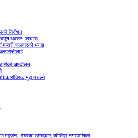
लको निर्देशन
्वपूर्ण अवसर: प्रचण्ड
्ने मन्त्री कलवारको भनाइ
 नवलपरासीलाई
मचारीको आन्दोलन
ो
कारीविरुद्ध मुद्दा नचल्ने
ु
ण महर्जन, मेयरका उम्मेदवार, कीर्तिपुर नगरपालिका