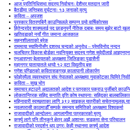
आज प्रतिनिधिसभा सदस्य निर्वाचनः देशैभर मतदान जारी
बैतडीमा जन्तिबस दुर्घटनाः १३ जनाको मृत्यु
कविता – अपजश
पुरस्कार वितरणबिनै काउन्सिलले सम्पन्न गर्‍यो वार्षिकोत्सव
हितेन्द्रदेव शाक्यलाई पद छाड्नुपर्ने नैतिक दबाबः समय बुझेर बाटो खु
खतिवडाको नयाँ गीत जमाना आजकाल
सहनशीलताको ब्रेक
राममाया च्यामिनीसँग दशरथ चन्दको अनुरोध – प्रेमविनोद नन्दन
चलचित्र विकास बोर्डका नवनियुक्त सदस्य गणेश सुवेदीलाई आइएनएनएफ
एनआरएनए बेलायतको अध्यक्षमा जिलिङका पुडासैनी
महानगर यातायातले थप्यो १२ वटा विद्युतीय बस
गणेश पण्डितको कवितासङ्ग्रह कालापानी लोकार्पण
फोहोरमैला व्यवस्थापन संघ नेपालको अध्यक्षमा नुवाकोटका घिमिरे निर्व
कविता – सुख भोग
समाचार हटाउने अदालतको आदेश र पत्रकार पक्राउ पुर्जीबारे काउन्सि
लोकतान्त्रिक सहिद सन्तति वृत्ति कोष स्थापनाः सहिदका बालबालिकाको 
महिनावारी स्वच्छताका लागि ३९२ साइकल यात्रीको सचेतनामूलक र्‍य
नवलपरासी काठमाडौँ सम्पर्क समन्वय समितिको अध्यक्षमा विश्वकर्मा
राजावादीको आन्दोलनः आगलागीमा पत्रकारको मृत्यु
कर्फ्यु लागे पनि तीनकुने क्षेत्र अझै अशान्तः सडकमा सेना परिचालन
राजावादीको प्रदर्शन थप उग्रः केही स्थानमा कर्फ्यु आदेश