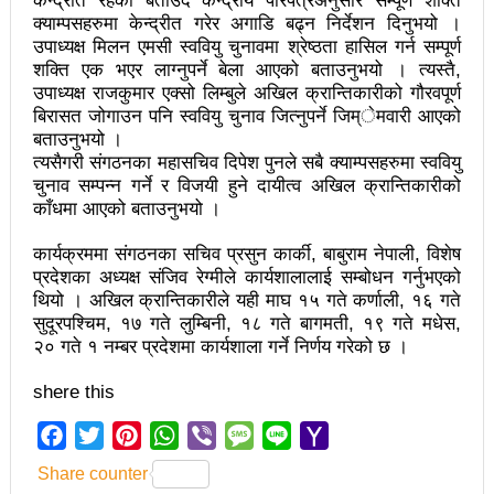
केन्द्रीत रहेको बताउँदै केन्द्रीय परिपत्रअनुसार सम्पूर्ण शक्ति
चलचित्र विकास बोर्डका नवनियुक्त सदस्य गणेश सुवेदीलाई
क्याम्पसहरुमा केन्द्रीत गरेर अगाडि बढ्न निर्देशन दिनुभयो ।
आइएनएनएफद्वारा सम्मान
उपाध्यक्ष मिलन एमसी स्ववियु चुनावमा श्रेष्ठता हासिल गर्न सम्पूर्ण
शक्ति एक भएर लाग्नुपर्ने बेला आएको बताउनुभयो । त्यस्तै,
एनआरएनए बेलायतको अध्यक्षमा जिलिङका पुडासैनी
उपाध्यक्ष राजकुमार एक्सो लिम्बुले अखिल क्रान्तिकारीको गौरवपूर्ण
बिरासत जोगाउन पनि स्ववियु चुनाव जित्नुपर्ने जिम्ेमवारी आएको
महानगर यातायातले थप्यो १२ वटा विद्युतीय बस
बताउनुभयो ।
त्यसैगरी संगठनका महासचिव दिपेश पुनले सबै क्याम्पसहरुमा स्ववियु
गणेश पण्डितको कवितासङ्ग्रह कालापानी लोकार्पण
चुनाव सम्पन्न गर्ने र विजयी हुने दायीत्व अखिल क्रान्तिकारीको
काँधमा आएको बताउनुभयो ।
फोहोरमैला व्यवस्थापन संघ नेपालको अध्यक्षमा नुवाकोटका घिमिरे
निर्वाचित
कार्यक्रममा संगठनका सचिव प्रसुन कार्की, बाबुराम नेपाली, विशेष
प्रदेशका अध्यक्ष संजिव रेग्मीले कार्यशालालाई सम्बोधन गर्नुभएको
कविता – सुख भोग
थियो । अखिल क्रान्तिकारीले यही माघ १५ गते कर्णाली, १६ गते
सुदूरपश्चिम, १७ गते लुम्बिनी, १८ गते बागमती, १९ गते मधेस,
समाचार हटाउने अदालतको आदेश र पत्रकार पक्राउ पुर्जीबारे
२० गते १ नम्बर प्रदेशमा कार्यशाला गर्ने निर्णय गरेको छ ।
काउन्सिल सुक्ष्म अध्ययनमा
shere this
लोकतान्त्रिक सहिद सन्तति वृत्ति कोष स्थापनाः सहिदका
Facebook
Twitter
Pinterest
WhatsApp
Viber
Message
Line
Yahoo
बालबालिकाको शिक्षामा खर्च हुने
Mail
Share counter