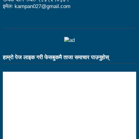
इमेलः kampan027@gmail.com
भरतपुर महानगर युवा संजालको फुटसल : पुरुषतर्फ वडा नं. ५ र
महिलातर्फ २३ विजयी
Public governance training class for sister cities
in Indian Ocean Rim countries was successfully
launched in Kunming
हाम्राे पेज लाइक गरी फेसबुकमै ताजा समाचार पाउनुहाेस्
रसुवा उडेको हेलिकप्टर दुर्घटनाः ५ जनाको मृत्यु
दारी ग्याङ फुटसल प्रतियोगिताको टिम दर्ता फारम खुल्यो
चेपिण्डे खोलाले बगाएर ६ वर्षीय बालकको मृत्यु
नेपालको आर्थिक सामाजिक विकास नै चीनको उत्कट चाहना
होः राजदूत छन सोङ
संघीयताका अवसर र उपलब्धीको सदुपयोग गर्नुपर्नेमा वक्ताहरुको
जोड