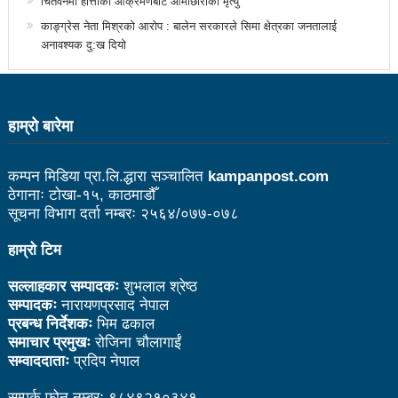
चितवनमा हात्तीको आक्रमणबाट आमाछोराको मृत्यु
उत्कृष्ट
काङ्ग्रेस नेता मिश्रको आरोप : बालेन सरकारले सिमा क्षेत्रका जनतालाई
अनावश्यक दु:ख दियो
संविधानसभाबाट संविधान बनाउने मुद्दा जनयुद्धको मुख्य मुद्दा होः
प्रचण्ड
बोगटीको स्मृतिमा रक्तदान कार्यक्रम
हाम्राे बारेमा
पब्लिक स्पिच नेपालको विजेता बने दैलेखका दिल बहादुर
कम्पन मिडिया प्रा.लि.द्धारा सञ्चालित
kampanpost.com
संविधानको रक्षा र कार्यान्वयनमा जनताको खबरदारी आवश्यकः
ठेगानाः टोखा-१५, काठमाडौँ
सूचना विभाग दर्ता नम्बरः २५६४/०७७-०७८
प्रचण्ड
हाम्रो टिम
माओवादीमा जनपरिचालनका कार्यक्रमको तयारीः तीन
सल्लाहकार सम्पादकः
शुभलाल श्रेष्ठ
आयोगको बैठक सकियो
सम्पादकः
नारायणप्रसाद नेपाल
वृत्तचित्र फिल्म ‘गर्ल्स रिराइटिङ डेस्टिनी’ को विशेष प्रदर्शनी
प्रबन्ध निर्देशकः
भिम ढकाल
समाचार प्रमुखः
रोजिना चौलागाईं
दुईपिपलमा बुधबार रोपाइ जात्राः कलाकारको व्यवस्थापनमा
सम्वाददाताः
प्रदिप नेपाल
जनप्रतिनिधि
सम्पर्क फोन नम्बरः ९८४९२१०३४१