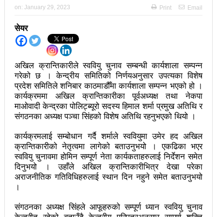
on:
January 29, 2023
Print
Email
अझ सुदृढ बनाएको छः प्रचण्ड
सेयर
छिटफुटबाहेक शान्तिपूर्ण रुपमा मतदान सम्पन्न
आज प्रतिनिधिसभा सदस्य निर्वाचनः देशैभर मतदान जारी
अखिल क्रान्तिकारीले स्ववियु चुनाव सम्बन्धी कार्यशाला सम्पन्न
बैतडीमा जन्तिबस दुर्घटनाः १३ जनाको मृत्यु
गरेको छ । केन्द्रीय समितिको निर्णयअनुसार उपत्यका विशेष
प्रदेश समितिले शनिबार काठमाडौँमा कार्यशाला सम्पन्न भएको हो ।
कविता – अपजश
कार्यक्रममा अखिल क्रान्तिकारीका पूर्वअध्यक्ष तथा नेकपा
माओवादी केन्द्रका पोलिट्ब्यूरो सदस्य हिमाल शर्मा प्रमुख अतिथि र
पुरस्कार वितरणबिनै काउन्सिलले सम्पन्न गर्‍यो वार्षिकोत्सव
संगठनका अध्यक्ष पञ्चा सिंहको विशेष अतिथि रहनुभएको थियो ।
हितेन्द्रदेव शाक्यलाई पद छाड्नुपर्ने नैतिक दबाबः समय बुझेर
कार्यक्रमलाई सम्बोधान गर्दै शर्माले स्ववियुमा उमेर हद अखिल
बाटो खुलाउन मन्त्री घिसिङको म्यासेज
क्रान्तिकारीको नेतृत्वमा लागेको बताउनुभयो । एकढिका भएर
स्ववियु चुनावमा होमिन सम्पूर्ण नेता कार्यकताहरुलाई निर्देशन समेत
खतिवडाको नयाँ गीत जमाना आजकाल
दिनुभयो । उहाँले अखिल क्रान्तिकारीभित्र देखा परेका
अराजनीतिक गतिविधिहरुलाई स्थान दिन नहुने समेत बताउनुभयो
सहनशीलताको ब्रेक
।
राममाया च्यामिनीसँग दशरथ चन्दको अनुरोध – प्रेमविनोद नन्दन
संगठनका अध्यक्ष सिंहले आफूहरुको सम्पूर्ण ध्यान स्ववियु चुनाव