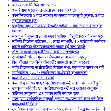
आवश्यकता मिडिया साक्षरताको
३ महिनामा प्रेस स्वतन्त्रता हननका १३ घटना
काउन्सिलद्वारा ४ वटा सञ्चार माध्यमको कालोसूची फुकुवा, ३ वटा
सूचीकरणबाट हटे
इन्द्रेश्वर युवा समाजद्वारा बेलकोटगढीका ५ विद्यालयमा छात्रवृत्ति
वितरण
भरतपुरको मुख्य सडकमा भएको भूमिगत विद्युतिकरणको ब्रेकथ्रु
सकियो चितवन महोत्सव : ५ लाख सहभागि, ३० करोडको कारोबार
बाघले झम्टिँदा मोटरसाइकलमा सवार दुई जना घाइते
टोखामा कर्जा सदुपयोगिता सम्बन्धी अन्तरक्रिया
एकाबिहानै चीनमा भुकम्पः नेपालमा कडा धक्का महसुस
बिद्यार्थीलाई चलचित्र सिकाउँदै बागमती प्रदेश सरकार
भोलि चितवनमा माओवादीको विशाल सभा: प्रचण्डले सम्बोधन गर्ने
उपनिर्वाचन २०८१: एमालेभन्दा माओवादी प्रभावशाली
ककनी २ मा माओवादी विजयी
ककनी २ मा खस्यो ६८ प्रतिशतभन्दा बढी मत: गणना आजै हुने
उपचुनाव सकियो: ६२ प्रतिशतभन्दा बढी मत खसेको अनुमान
पालिका उपचुनाव: ४१ पदका लागि मतदान शुरु
भरतपुुरमा सार्वजनिक सुनुवाई, गुनासो नआउने गरी काम गर्न मेयर
दाहालको निर्देशन
उपनिर्वाचन सुशासनका पक्षमा र भ्रष्टाचारका विरुद्ध मत जाहेर गर्ने