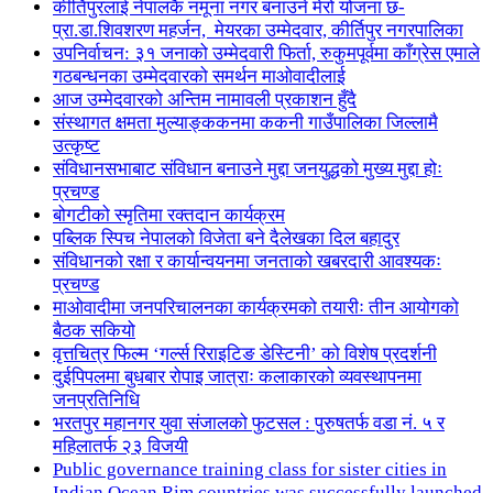
कीर्तिपुरलाई नेपालकै नमूना नगर बनाउने मेरो योजना छ-
प्रा.डा.शिवशरण महर्जन, मेयरका उम्मेदवार, कीर्तिपुर नगरपालिका
उपनिर्वाचन: ३१ जनाको उम्मेदवारी फिर्ता, रुकुमपूर्वमा काँग्रेस एमाले
गठबन्धनका उम्मेदवारको समर्थन माओवादीलाई
आज उम्मेदवारको अन्तिम नामावली प्रकाशन हुँदै
संस्थागत क्षमता मुल्याङ्ककनमा ककनी गाउँपालिका जिल्लामै
उत्कृष्ट
संविधानसभाबाट संविधान बनाउने मुद्दा जनयुद्धको मुख्य मुद्दा होः
प्रचण्ड
बोगटीको स्मृतिमा रक्तदान कार्यक्रम
पब्लिक स्पिच नेपालको विजेता बने दैलेखका दिल बहादुर
संविधानको रक्षा र कार्यान्वयनमा जनताको खबरदारी आवश्यकः
प्रचण्ड
माओवादीमा जनपरिचालनका कार्यक्रमको तयारीः तीन आयोगको
बैठक सकियो
वृत्तचित्र फिल्म ‘गर्ल्स रिराइटिङ डेस्टिनी’ को विशेष प्रदर्शनी
दुईपिपलमा बुधबार रोपाइ जात्राः कलाकारको व्यवस्थापनमा
जनप्रतिनिधि
भरतपुर महानगर युवा संजालको फुटसल : पुरुषतर्फ वडा नं. ५ र
महिलातर्फ २३ विजयी
Public governance training class for sister cities in
Indian Ocean Rim countries was successfully launched