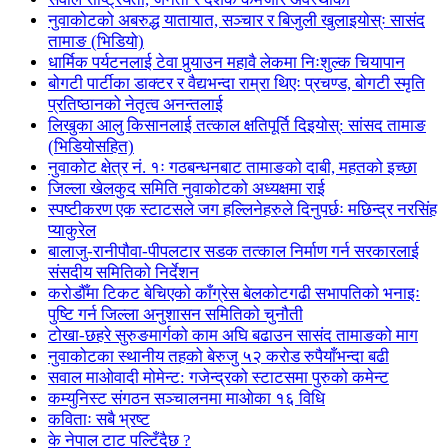
नुवाकोटको अबरुद्ध यातायात, सञ्चार र बिजुली खुलाइयोस्ः सासंद
तामाङ (भिडियो)
धार्मिक पर्यटनलाई टेवा पुर्‍याउन महावै लेकमा निःशुल्क चियापान
बोगटी पार्टीका डाक्टर र वैद्यभन्दा राम्रा थिएः प्रचण्ड, बोगटी स्मृति
प्रतिष्ठानको नेतृत्व अनन्तलाई
लिखुका आलु किसानलाई तत्काल क्षतिपूर्ति दिइयोस्: सांसद तामाङ
(भिडियोसहित)
नुवाकोट क्षेत्र नं. १ः गठबन्धनबाट तामाङको दाबी, महतको इच्छा
जिल्ला खेलकुद समिति नुवाकोटको अध्यक्षमा राई
स्पष्टीकरण एक स्टाटसले जग हल्लिनेहरुले दिनुपर्छः मछिन्द्र नरसिंह
प्याकुरेल
बालाजु-रानीपौवा-पीपलटार सडक तत्काल निर्माण गर्न सरकारलाई
संसदीय समितिको निर्देशन
करोडौँमा टिकट बेचिएको काँग्रेस बेलकोटगढी सभापतिको भनाइः
पुष्टि गर्न जिल्ला अनुशासन समितिको चुनौती
टोखा-छहरे सुरुङमार्गको काम अघि बढाउन सासंद तामाङको माग
नुवाकोटका स्थानीय तहको बेरुजु ५२ करोड रुपैयाँभन्दा बढी
सवाल माओवादी मोमेन्ट: गजेन्द्रको स्टाटसमा पुरुको कमेन्ट
कम्युनिस्ट संगठन सञ्चालनमा माओका १६ विधि
कविताः सबै भ्रष्ट
के नेपाल टाट पल्टिँदैछ ?