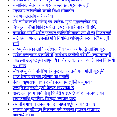
सामाजिक चेतना र जागरण जरूरी छ : प्रधानमन्त्री
पत्रकार न्यौपानेको घरको शिक्षा लोकार्पण
अब अदालतसँग यत्ति अपेक्षा
रवि लामिछानेको सांसद पद खारेजः गुम्यो गृहमन्त्रीको पद
निःशुल्क आँखा शिविर मार्फत ३५८ जनाले पाए नयाँ दृष्टि
यसवर्षको पाँचौँ अर्चले फुटबल प्रतियोगिताको उपाधी न्यु भिजनलाई
चलिरहेका अनलाइनलाई पनि नियमित अभिमुखीकरण गरौँः मन्त्री
शर्मा
स्वयम् सेवकका लागि प्रदेशस्तरीय क्षमता अभिवृद्धि तालिम सुरु
प्रदेश मन्त्रालय घटाउँदैछौँ, खर्चभार कटौती गर्दैछौँ : प्रधानमन्त्री
एसइइमा उत्कृष्ट हुने सामुदायिक विद्यालयलाई नगरपालिकाले दिनेभयो
१० लाख
चौध वर्षमुनिको पाँचौँ अर्चले फुटबल प्रतियोगिता भोली सुरु हुँदै
आज देशैभर सोनाम ल्होसार पर्व मनाइँदै
नेकपा बहुमतका नेताहरुसँग प्रधानमन्त्रीले भन्नुभयोः
कम्युनिस्टहरूको एउटै केन्द्र आवश्यक छ
डाक्टरले मृत भनेको शिशु जिवितै पाइएपछि कोशी अस्पतालका
डाक्टरमाथि कुटपिटः शिशुको उपचार चल्दै
स्थानीय योजना सफल बनाउन पहल गर्छुः सांसद तामाङ
चालक अनुमतिपत्र निलम्बन गर्ने व्यवस्था हटाउन यातायात
व्यवसायीको माग