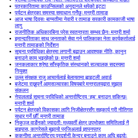
पत्रकारितामा काउन्सिलको अनुदानले थपेको इट्टा
पर्यटन क्षेत्रका समस्या समाधान गर्नेछुः मन्त्री तामाङ
आज भाषा दिवसः बाग्मतीमा नेवारी र तामाङ सरकारी कामकाजी भाषा
लागु
राजनीतिक अधिकारबिना प्रेस स्वतन्त्रता सम्भव छैनः मन्त्री शर्मा
इमान्दारिताका साथ जनताकाे सेवा गर्न पालिकाका नेता कार्यकर्तालाई
मन्त्री तामाङको निर्देशन
सूचना प्रविधिका क्षेत्रमा लगानी बढाउन आवश्यक नीति, कानुन
बनाउने काम भइरहेको छः मन्त्री शर्मा
जनकलाकार श्रेष्ठ साँस्कृतिक संस्थानको सञ्चालक सदस्यमा
नियुक्त
उल्लु संरक्षक राजु आचार्यलाई बेलायतमा ह्वाइटली अवार्ड
बजेटमा राख्नुपर्ने आमसञ्चारका विषयबारे मन्त्रालयद्वारा सुझाव
संकलन
नेपाललाई सूचना प्रविधिको अन्तर्राष्ट्रिय ‘हब’ बनाउन सकिन्छः
मन्त्री शर्मा
पर्यटन क्षेत्रको विकासका लागि निजीक्षेत्रसँग सहकार्य गरी नीतिगत
सुधार गर्ने छौँ: मन्त्री तामाङ
निकुञ्ज वार्डेनको ज्यादती: मध्यवर्ती क्षेत्र उपभोक्ता समितिलाई नै
बाइपास, काग्रेसले बुझायो प्रजिअलाई ज्ञापनपत्र
ककनीमा अन्तर्राष्ट्रिय प्रदर्शनी केन्द्र बनाउने काम अघि बढ्योः