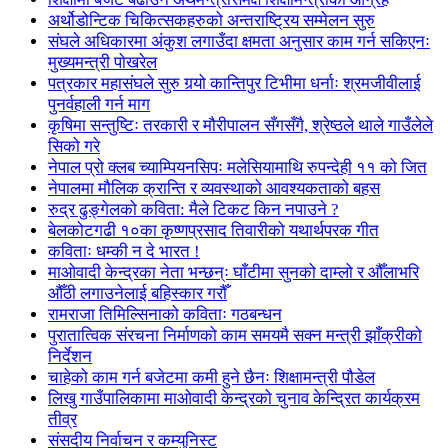
अर्थोडोन्टिक चिकित्सकहरुको अन्तराष्ट्रिय सम्मेलन सुरु
संघले अधिकारमा अंकुश लगाउँदा क्षमता अनुसार काम गर्न सकिएनः
मुख्यमन्त्री पोखरेल
पत्रकार महासंघले सुरु गर्‍यो कान्तिपुर टिभीमा धर्नाः श्रमजीवीलाई
पुनर्वहाली गर्न माग
कृषिमा सन्तुष्टिः तरकारी र मौरीपालन सँगसँगै, श्रेष्ठले थाले गाउँलेले
सिको गरे
नेपाल प्रो क्लब च्याम्पियनसिपः मलेसियामाथि रुपन्देही ११ को जित
नेपालमा मौलिक क्रान्ति र व्यवस्थाको आवश्यकताको बहस
रुद्र ढुङ्गेलको कविता: मैले टिकट किन नपाउने ?
बेलकोटगढी १०का कृष्णप्रसाद तिवारीको यथार्थपरक गीत
कविताः धम्की न दे भारत !
माओवादी केन्द्रका नेता भन्छन्ः घाँटीमा सुनको दाम्लो र औँलाभरि
औँठी लगाउनेलाई बहिस्कार गरौँ
रामराजा तिमिल्सिनाको कविताः गठबन्धन
पुरातात्विक संरचना निर्माणको काम समयमै सक्न मन्त्री झाँक्रीको
निर्देशन
चाहेको काम गर्न बजेटमा कमी हुने छैनः शिक्षामन्त्री पौडेल
लिखु गाउँपालिकामा माओवादी केन्द्रको चुनाव केन्द्रित कार्यक्रम
तीव्र
संसदीय निर्वाचन र कम्युनिस्ट