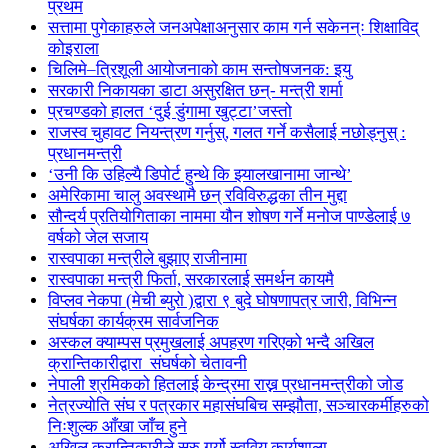
प्रथम
सत्तामा पुगेकाहरुले जनअपेक्षाअनुसार काम गर्न सकेनन्ः शिक्षाविद्
कोइराला
चिलिमे–त्रिशूली आयोजनाको काम सन्तोषजनक: इयु
सरकारी निकायका डाटा असुरक्षित छन्- मन्त्री शर्मा
प्रचण्डको हालत ‘दुई डुंगामा खुट्टा’जस्तो
राजस्व चुहावट नियन्त्रण गर्नुस्, गलत गर्ने कसैलाई नछोड्नुस् :
प्रधानमन्त्री
‘उनी कि उहिल्यै डिपोर्ट हुन्थे कि झ्यालखानामा जान्थे’
अमेरिकामा चालु अवस्थामै छन् रविविरुद्धका तीन मुद्दा
सौन्दर्य प्रतियोगिताका नाममा यौन शोषण गर्ने मनोज पाण्डेलाई ७
वर्षको जेल सजाय
रास्वपाका मन्त्रीले बुझाए राजीनामा
रास्वपाका मन्त्री फिर्ता, सरकारलाई समर्थन कायमै
विप्लव नेकपा (मेची ब्युरो )द्वारा ९ बुदे घोषणापत्र जारी, विभिन्न
संघर्षका कार्यक्रम सार्वजनिक
अस्कल क्याम्पस प्रमुखलाई अपहरण गरिएको भन्दै अखिल
क्रान्तिकारीद्वारा संघर्षको चेतावनी
नेपाली श्रमिकको हितलाई केन्द्रमा राख्न प्रधानमन्त्रीको जोड
नेत्रज्योति संघ र पत्रकार महासंघबिच सम्झौता, सञ्चारकर्मीहरुको
निःशुल्क आँखा जाँच हुने
अखिल क्रान्तिकारीले सुरु गर्यो स्ववियु कार्यशाला