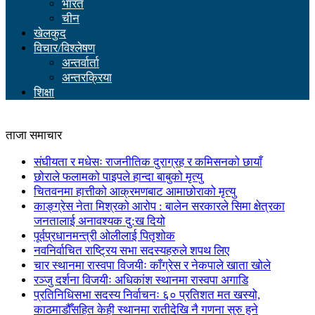
भारत
चीन
खेलकुद
विचार/विश्लेषण
अन्तर्वार्ता
अन्तरक्रिया
शिक्षा
ताजा समाचार
संघीयता र मधेसः राजनीतिक दुराग्रह र कमिसनको छायाँ
छोराले फलामको पाइपले हान्दा बाबुको मृत्यु
चितवनमा हात्तीको आक्रमणबाट आमाछोराको मृत्यु
काङ्ग्रेस नेता मिश्रको आरोप : बालेन सरकारले सिमा क्षेत्रका
जनतालाई अनावश्यक दु:ख दियो
पूर्वप्रधानमन्त्री ओलीलाई पितृशोक
नवनिर्वाचित राष्ट्रिय सभा सदस्यहरुले शपथ लिए
चार स्थानमा रास्वपा विजयीः काँग्रेस र नेकपाले खाता खोले
रञ्जु दर्शना विजयीः अधिकांश स्थानमा रास्वपा अगाडि
प्रतिनिधिसभा सदस्य निर्वाचनः ६० प्रतिशत मत खस्यो,
काठमाडौँसहित केही स्थानमा रातीदेखि नै गणना सुरु हुने