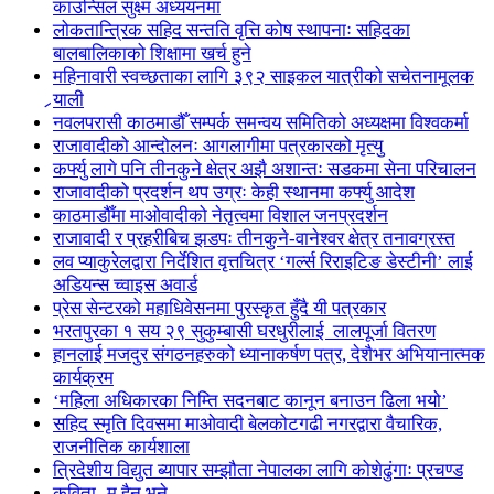
काउन्सिल सुक्ष्म अध्ययनमा
लोकतान्त्रिक सहिद सन्तति वृत्ति कोष स्थापनाः सहिदका
बालबालिकाको शिक्षामा खर्च हुने
महिनावारी स्वच्छताका लागि ३९२ साइकल यात्रीको सचेतनामूलक
र्‍याली
नवलपरासी काठमाडौँ सम्पर्क समन्वय समितिको अध्यक्षमा विश्वकर्मा
राजावादीको आन्दोलनः आगलागीमा पत्रकारको मृत्यु
कर्फ्यु लागे पनि तीनकुने क्षेत्र अझै अशान्तः सडकमा सेना परिचालन
राजावादीको प्रदर्शन थप उग्रः केही स्थानमा कर्फ्यु आदेश
काठमाडौँमा माओवादीको नेतृत्वमा विशाल जनप्रदर्शन
राजावादी र प्रहरीबिच झडपः तीनकुने-वानेश्वर क्षेत्र तनावग्रस्त
लव प्याकुरेलद्वारा निर्देशित वृत्तचित्र ‘गर्ल्स रिराइटिङ डेस्टीनी’ लाई
अडियन्स च्वाइस अवार्ड
प्रेस सेन्टरको महाधिवेसनमा पुरस्कृत हुँदै यी पत्रकार
भरतपुरका १ सय २९ सुकुम्बासी घरधुरीलाई लालपूर्जा वितरण
हानलाई मजदुर संगठनहरुको ध्यानाकर्षण पत्र, देशैभर अभियानात्मक
कार्यक्रम
‘महिला अधिकारका निम्ति सदनबाट कानून बनाउन ढिला भयो’
सहिद स्मृति दिवसमा माओवादी बेलकोटगढी नगरद्वारा वैचारिक,
राजनीतिक कार्यशाला
त्रिदेशीय विद्युत ब्यापार सम्झौता नेपालका लागि कोशेढुंगाः प्रचण्ड
कविता- म हैन भने