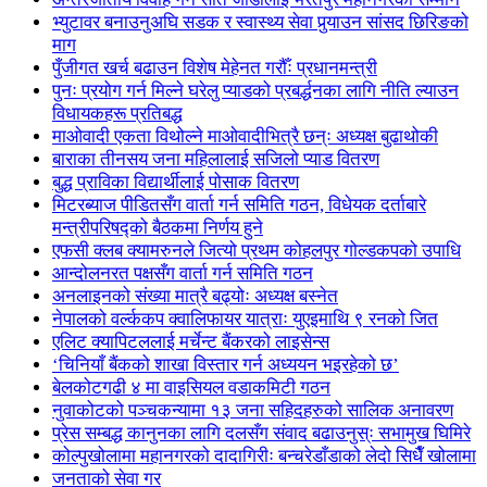
भ्युटावर बनाउनुअघि सडक र स्वास्थ्य सेवा पुर्‍याउन सांसद छिरिङको
माग
पुँजीगत खर्च बढाउन विशेष मेहेनत गरौँः प्रधानमन्त्री
पुनः प्रयोग गर्न मिल्ने घरेलु प्याडको प्रबर्द्धनका लागि नीति ल्याउन
विधायकहरू प्रतिबद्ध
माओवादी एकता विथोल्ने माओवादीभित्रै छन्ः अध्यक्ष बुढाथोकी
बाराका तीनसय जना महिलालाई सजिलो प्याड वितरण
बुद्ध प्राविका विद्यार्थीलाई पोसाक वितरण
मिटरब्याज पीडितसँग वार्ता गर्न समिति गठन, विधेयक दर्ताबारे
मन्त्रीपरिषद्को बैठकमा निर्णय हुने
एफसी क्लब क्यामरुनले जित्यो प्रथम कोहलपुर गोल्डकपको उपाधि
आन्दोलनरत पक्षसँग वार्ता गर्न समिति गठन
अनलाइनको संख्या मात्रै बढ्योः अध्यक्ष बस्नेत
नेपालको वर्ल्ककप क्वालिफायर यात्राः युएइमाथि ९ रनको जित
एलिट क्यापिटललाई मर्चेन्ट बैंकरको लाइसेन्स
‘चिनियाँ बैंकको शाखा विस्तार गर्न अध्ययन भइरहेको छ’
बेलकोटगढी ४ मा वाइसियल वडाकमिटी गठन
नुवाकोटको पञ्चकन्यामा १३ जना सहिदहरुको सालिक अनावरण
प्रेस सम्बद्ध कानुनका लागि दलसँग संवाद बढाउनुस्ः सभामुख घिमिरे
कोल्पुखोलामा महानगरको दादागिरीः बन्चरेडाँडाको लेदो सिधैँ खोलामा
जनताको सेवा गर