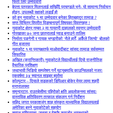
फिर्ता लिए उम्मेदवारी
बेपत्ता पत्रकार मिलनलाई सम्झिँदै प्रचण्डले भने- यो सामान्य निर्वाचन
होइन, उपलब्धी रक्षाको लडाइँ हो
को हुन् नुवाकोट १ मा उम्मेदवार बनेका हितबहादुर तामाङ ?
सप्त विचित्र विपरीत विडम्बनापूर्ण विषयका विवरणहरु !
नुवाकोट क्षेत्र नम्बर २ मा गायत्री दाहालको स्वन्त्र उम्मेदवारी
गोरखाका ७० जना छात्रालाई प्याड बनाउने तालिम
निर्माता पङ्गेनी र गायक भण्डारीको ‘मैले हारेँ, अर्कैले जित्यो’ बोलको
गीत बजारमा
नुवाकोट १ मा प्रत्यक्षतर्फ माओवादीबाट सांसद तामाङ सर्वसम्मत
सिफारिस
अखिल (क्रान्तिकारी) नुवाकोटले विद्यार्थीलाई दियो राजनीतिक
वैचारिक प्रशिक्षण
जथाभावी भिडियो सम्प्रेषण गर्ने युट्युबमाथि काउन्सिलको नजरः
एकवर्षमा ३४ च्यानल साइबर ब्युरोमा
कोल्पुटार – दियाले सडकको डिपिआर बोकेर मेयर लामा शहरी
मन्त्रालयमा
समुन्द्रटार, राउतबेसीमा पहिरोको क्षति अवलोकनमा सांसदः
वास्तविक क्षतिविवरण तत्काल संकलन गर्न निर्देशन
सहिद जगत प्रकाशजंग शाह संस्कृत माध्यामिक विद्यालयलाई
अमेरिका बस्ने नुवाकोटेको सहयोग
सवाल राष्ट्रियता, जनता र देशकै कमजोर अवस्थाको