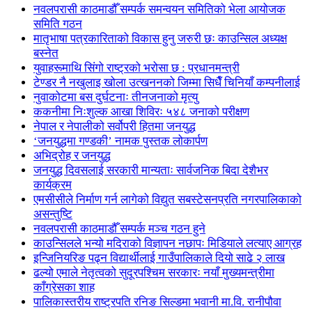
नवलपरासी काठमाडौँ सम्पर्क समन्वयन समितिको भेला आयोजक
समिति गठन
मातृभाषा पत्रकारिताको विकास हुनु जरुरी छः काउन्सिल अध्यक्ष
बस्नेत
युवाहरूमाथि सिंगो राष्ट्रको भरोसा छ : प्रधानमन्त्री
टेण्डर नै नखुलाइ खोला उत्खननको जिम्मा सिधैँ चिनियाँ कम्पनीलाई
नुवाकोटमा बस दुर्घटनाः तीनजनाको मृत्यु
ककनीमा निःशुल्क आखा शिविरः ५४८ जनाको परीक्षण
नेपाल र नेपालीको सर्वोपरी हितमा जनयुद्ध
‘जनयुद्धमा गण्डकी’ नामक पुस्तक लोकार्पण
अभिद्रोह र जनयुद्ध
जनयुद्ध दिवसलाई सरकारी मान्यताः सार्वजनिक बिदा देशैभर
कार्यक्रम
एमसीसीले निर्माण गर्न लागेको विद्युत सबस्टेसनप्रति नगरपालिकाको
असन्तुष्टि
नवलपरासी काठमाडौँ सम्पर्क मञ्च गठन हुने
काउन्सिलले भन्यो मदिराको विज्ञापन नछापः मिडियाले लत्याए आग्रह
इन्जिनियरिङ पढ्न विद्यार्थीलाई गाउँपालिकाले दियो साढे २ लाख
ढल्यो एमाले नेतृत्वको सुदूरपश्चिम सरकारः नयाँ मुख्यमन्त्रीमा
काँग्रेसका शाह
पालिकास्तरीय राष्ट्रपति रनिङ सिल्डमा भवानी मा.वि. रानीपौवा