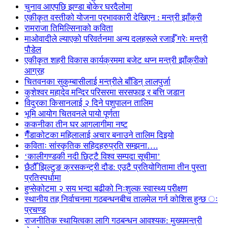
चुनाव आएपछि झण्डा बोकेर घरदैलोमा
एकीकृत वस्तीको योजना प्रभावकारी देखिएन : मन्त्री झाँक्री
रामराजा तिमिल्सिनाको कविता
माओवादीले ल्याएको परिवर्तनमा अन्य दलहरूले रजाईँ गरेः मन्त्री
पौडेल
एकीकृत शहरी विकास कार्यक्रममा बजेट थप्न मन्त्री झाँक्रीको
आग्रह
चितवनका सुकुम्बासीलाई मन्त्रीले बाँडिन् लालपुर्जा
कुशेश्वर महादेव मन्दिर परिसरमा सरसफाइ र बत्ति जडान
विदुरका किसानलाई २ दिने पशुपालन तालिम
भूमि आयोग चितवनले पायो पूर्णता
ककनीका तीन घर आगलागीमा नष्ट
गैँडाकोटका महिलालाई अचार बनाउने तालिम दिइयो
कविताः सांस्कृतिक सहिदहरुप्रति सम्झना….
‘कालीगण्डकी नदी छिट्टै विश्व सम्पदा सूचीमा’
छैठौँ झिल्टुङ क्रसकन्ट्री दौड: एउटै प्रतियोगितामा तीन पुस्ता
प्रतिस्पर्धामा
हुप्सेकोटमा २ सय भन्दा बढीको निःशुल्क स्वास्थ्य परीक्षण
स्थानीय तह निर्वाचनमा गठबन्धनबीच तालमेल गर्न कोशिस हुन्छ ः
प्रचण्ड
राजनीतिक स्थायित्वका लागि गठबन्धन आवश्यक: मुख्यमन्त्री