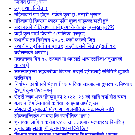
जिवित छैनन्: सेना
लघुकथा : विजेता !
महिनावारी पाप होइन, गर्वको कुरा होः मन्त्री भुसाल
महिनावारी दिवसमा काठमाडौँमा बृहत साइकल र्‍याली हुने
सरकारको नीति तथा कार्यक्रमः के के छन् प्रमुख कुरा￼
कहाँ कुन पार्टी विजयी ? (पालिका प्रमुख)
स्थानीय तह निर्वाचन २०७९, कहाँ कस्को जित
स्थानीय तह निर्वाचन २०७९, कहाँ कसले जिते ? (राती १०
बजेसम्मको अपडेट)
मतदानका दिन १८ सञ्चार माध्यमलाई आचारसंहिताअनुसारको
कारबाही
समस्याग्रस्त सहकारीका विषयमा मन्त्री श्रेष्ठलाई समितिले बुझायो
प्रतिवेदन
निर्वाचन आयोगको चेतावनीः सामाजिक सञ्जालमा दुष्प्रचार, मिथ्या र
द्वेषपूर्ण कुरा पोष्ट नगर्नु
रोटरी क्लव अफ गोंगबुमा वर्ष २०२२–२३ को लागि नयाँ बोर्ड चयन
बलराम तिमल्सिनाको कविताः आइमाइ अर्थात् उप
संसदवादी चुनावको मोहपास : राजनीतिक निकासको लागि
लोकतान्त्रिक अभ्यास कि रणनीतिक भास ?
चुनावका लागि १ करोड ५४ लाख ८३ हजार मतपत्र छापिसकिए
चुनाव आइसक्यो, यी कुरामा ध्यान दिने कि !
शिक्षामा बजेट बढाउन अर्थमन्त्रीसमक्ष शिक्षामन्त्रीको आग्रह