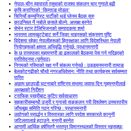
नेपाल-चीन व्यापारले रसुवाको राजश्व संकलन चार गुणाले बढी
कृषि क्रान्तिको ‘किम्ताङ मोडल’
चिनियाँ कम्युनिस्ट पार्टीको थर्ड प्लेनम बैठक सुरु
काउन्सिल नै नबोले कसले बोल्ने: अध्यक्ष बस्नेत
सेभेन स्टार टेलिभिजनको सम्पादकमा शर्मा
भारतमा लामखुट्टेबाट सर्ने जिका भाइरसको संक्रमण पुष्टि
विदेशमा रहेका नेपालीहरूको हितरक्षाका लागि विदेशस्थित नेपाली
नियोगहरूको क्षमता अभिवृद्धि गर्नुपर्छ: प्रधानमन्त्री
के छ रास्वपाका महामन्त्री डा ढकालको बैठकमा पेस गर्न नदिइएको
प्रतिवेदनमा (पूर्णपाठ)
निगमको गरिमाको रक्षा गर्ने संकल्प गर्नुपर्छ : उड्डयनमन्त्री तामाङ
बेलकोटगढीको चौथो नगरअधिवेसनः नीति तथा कार्यक्रम सर्वसम्मत
पारित
अछाम छाउपडी घटनाबारे राष्ट्रिय सभामा जवाफ दिन गृहमन्त्रीलाई
अध्यक्षको निर्देशन
ट्राफिक प्रहरीबाट कुटिए सर्वसाधारण
सहकारीसम्बन्धी उजुरी र गुनासो सङ्कलन गरी विश्लेषण उच्चस्तरीय
जाँचबुझ समिति गठन गरिन्छ : प्रधानमन्त्री
उद्योगको प्रवर्द्धन र विस्तारका लागि प्रदेश सरकारले कानुनी
जटिलतालाई हटाउने: मन्त्री बस्नेत
आगामी आर्थिक वर्षभित्रै भरतपुर विमानस्थलको विस्तार भइसक्छः