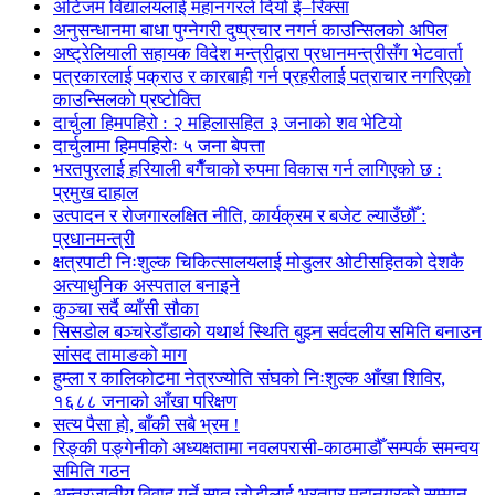
अटिजम विद्यालयलाई महानगरले दियो ई–रिक्सा
अनुसन्धानमा बाधा पुग्नेगरी दुष्प्रचार नगर्न काउन्सिलको अपिल
अष्ट्रेलियाली सहायक विदेश मन्त्रीद्वारा प्रधानमन्त्रीसँग भेटवार्ता
पत्रकारलाई पक्राउ र कारबाही गर्न प्रहरीलाई पत्राचार नगरिएको
काउन्सिलको प्रष्टोक्ति
दार्चुला हिमपहिरो : २ महिलासहित ३ जनाको शव भेटियो
दार्चुलामा हिमपहिरोः ५ जना बेपत्ता
भरतपुरलाई हरियाली बगैँचाको रुपमा विकास गर्न लागिएको छ :
प्रमुख दाहाल
उत्पादन र रोजगारलक्षित नीति, कार्यक्रम र बजेट ल्याउँछौँ :
प्रधानमन्त्री
क्षत्रपाटी निःशुल्क चिकित्सालयलाई मोडुलर ओटीसहितको देशकै
अत्याधुनिक अस्पताल बनाइने
कुञ्चा सर्दै व्याँसी सौका
सिसडोल बञ्चरेडाँडाको यथार्थ स्थिति बुझ्न सर्वदलीय समिति बनाउन
सांसद तामाङको माग
हुम्ला र कालिकोटमा नेत्रज्योति संघको निःशुल्क आँखा शिविर,
१६८८ जनाको आँखा परिक्षण
सत्य पैसा हो, बाँकी सबै भ्रम !
रिङ्की पङ्गेनीको अध्यक्षतामा नवलपरासी-काठमाडौँ सम्पर्क समन्वय
समिति गठन
अन्तरजातीय विवाह गर्ने सात जोडीलाई भरतपुर महानगरको सम्मान