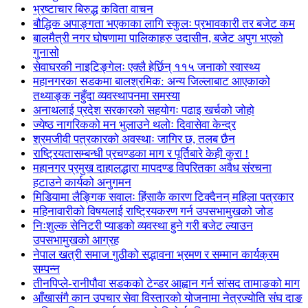
भ्रष्टाचार बिरुद्ध कविता वाचन
बौद्धिक अपाङ्गता भएकाका लागि स्कुलः प्रभावकारी तर बजेट कम
बालमैत्री नगर घोषणामा पालिकाहरु उदासीन, बजेट अपुग भएको
गुनासो
सेवाघरकी नाइटिङ्गेलः एक्लै हेर्छिन् ११५ जनाको स्वास्थ्य
महानगरका सडकमा बालश्रमिक: अन्य जिल्लाबाट आएकाको
तथ्याङ्क नहुँदा व्यवस्थापनमा समस्या
अनाथलाई प्रदेश सरकारको सहयोगः पढाइ खर्चको जोहो
ज्येष्ठ नागरिकको मन भुलाउने थलोः दिवासेवा केन्द्र
श्रमजीवी पत्रकारको अवस्थाः जागिर छ, तलब छैन
राष्ट्रियतासम्बन्धी प्रचण्डका माग र पूर्तिबारे केही कुरा !
महानगर प्रमुख दाहालद्धारा मापदण्ड विपरितका अवैध संरचना
हटाउने कार्यको अनुगमन
मिडियामा लैङ्गिक सवालः हिंसाकै कारण टिक्दैनन् महिला पत्रकार
महिनावारीको विषयलाई राष्ट्रियकरण गर्न उपसभामुखको जोड
निःशुल्क सेनिटरी प्याडको व्यवस्था हुने गरी बजेट ल्याउन
उपसभामुखको आग्रह
नेपाल खत्री समाज गुठीको सद्भावना भ्रमण र सम्मान कार्यक्रम
सम्पन्न
तीनपिप्ले-रानीपौवा सडकको टेन्डर आह्वान गर्न सांसद तामाङको माग
आँखासंगै कान उपचार सेवा विस्तारको योजनामा नेत्रज्योति संघ दाङ