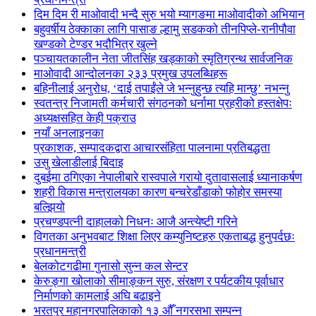
दिम दिम री माओवादी भन्दै सुरु भयो म्यागङमा माओवादीको अभियान
बहुवर्षीय ठेक्काका लागि पासाङ ल्हामु सडकको तीनपिप्ले-रानीपौवा
खण्डको टेण्डर भदौभित्र खुल्ने
पञ्चायतकालीन नेता जीतसिंह खड्काको स्मृतिग्रन्थ सार्वजनिक
माओवादी आन्दोलनका २३३ प्रमुख उपलब्धिहरू
बहिनीलाई अनुरोध, ‘दाई तपाईंले जे भन्नुहुन्छ त्यहि मान्छु’ नभन्नु
स्वतन्त्र निजामती कर्मचारी संगठनको धर्नामा प्रहरीको हस्तक्षेपः
अध्यक्षसहित केही पक्राउ
नयाँ अनलाइनका
प्रकाशक, सम्पादकद्वारा आचारसंहिता पालनामा प्रतिबद्धता
उसु खेलाडीलाई बिदाइ
दुबईमा ठगिएका नेपालीबारे रास्वपाले गरायो दुतावासलाई ध्यानाकर्षण
शहरी विकास मन्त्रालयका कारण बन्चरेडाँडाको फोहोर समस्या
बल्झियो
प्रचण्डपत्नी दाहालको निधनः आजै अन्त्येष्टी गरिने
विगतका अनुभवबाट शिक्षा लिएर कम्युनिष्टहरु एकताबद्ध हुनुपर्दछः
प्रधानमन्त्री
बेलकोटगढीमा गुनासो सुन्न कल सेन्टर
केरुङ्गा खोलाको सीमाङ्कन सुरु, संरक्षण र पर्यटकीय पूर्वाधार
निर्माणको कामलाई अघि बढाइने
भरतपुर महानगरपालिकाको १३ औँ नगरसभा सम्पन्न