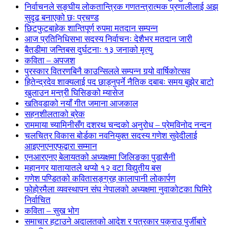
निर्वाचनले सङ्घीय लोकतान्त्रिक गणतन्त्रात्मक प्रणालीलाई अझ
सुदृढ बनाएको छः प्रचण्ड
छिटफुटबाहेक शान्तिपूर्ण रुपमा मतदान सम्पन्न
आज प्रतिनिधिसभा सदस्य निर्वाचनः देशैभर मतदान जारी
बैतडीमा जन्तिबस दुर्घटनाः १३ जनाको मृत्यु
कविता – अपजश
पुरस्कार वितरणबिनै काउन्सिलले सम्पन्न गर्‍यो वार्षिकोत्सव
हितेन्द्रदेव शाक्यलाई पद छाड्नुपर्ने नैतिक दबाबः समय बुझेर बाटो
खुलाउन मन्त्री घिसिङको म्यासेज
खतिवडाको नयाँ गीत जमाना आजकाल
सहनशीलताको ब्रेक
राममाया च्यामिनीसँग दशरथ चन्दको अनुरोध – प्रेमविनोद नन्दन
चलचित्र विकास बोर्डका नवनियुक्त सदस्य गणेश सुवेदीलाई
आइएनएनएफद्वारा सम्मान
एनआरएनए बेलायतको अध्यक्षमा जिलिङका पुडासैनी
महानगर यातायातले थप्यो १२ वटा विद्युतीय बस
गणेश पण्डितको कवितासङ्ग्रह कालापानी लोकार्पण
फोहोरमैला व्यवस्थापन संघ नेपालको अध्यक्षमा नुवाकोटका घिमिरे
निर्वाचित
कविता – सुख भोग
समाचार हटाउने अदालतको आदेश र पत्रकार पक्राउ पुर्जीबारे