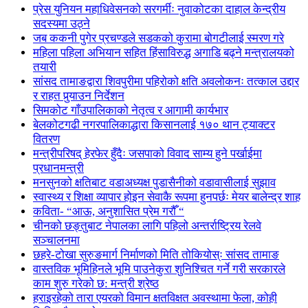
प्रेस युनियन महाधिवेसनको सरगर्मीः नुवाकोटका दाहाल केन्द्रीय
सदस्यमा उठ्ने
जब ककनी पुगेर प्रचण्डले सडकको कुरामा बोगटीलाई स्मरण गरे
महिला पहिला अभियान सहित हिंसाविरुद्ध अगाडि बढ्ने मन्त्रालयको
तयारी
सांसद तामाङद्वारा शिवपुरीमा पहिरोको क्षति अवलोकनः तत्काल उद्दार
र राहत पुर्‍याउन निर्देशन
सिमकोट गाँउपालिकाको नेतृत्व र आगामी कार्यभार
बेलकोटगढी नगरपालिकाद्धारा किसानलाई १७० थान ट्याक्टर
वितरण
मन्त्रीपरिषद् हेरफेर हुँदैः जसपाको विवाद साम्य हुने पर्खाईमा
प्रधानमन्त्री
मनसुनको क्षतिबाट वडाअध्यक्ष पुडासैनीको वडावासीलाई सुझाव
स्वास्थ्य र शिक्षा व्यापार होइन सेवाकै रूपमा हुनपर्छः मेयर बालेन्द्र शाह
कविता- “आऊ, अनुशासित प्रेम गरौँ “
चीनको छङ्तुबाट नेपालका लागि पहिलो अन्तर्राष्ट्रिय रेलवे
सञ्चालनमा
छहरे-टोखा सुरुङमार्ग निर्माणको मिति तोकियोस्ः सांसद तामाङ
वास्तविक भूमिहिनले भूमि पाउनेकुरा शुनिश्चित गर्ने गरी सरकारले
काम शुरु गरेको छ: मन्त्री श्रेष्ठ
हराइरहेको तारा एयरको विमान क्षतविक्षत अवस्थामा फेला, कोही