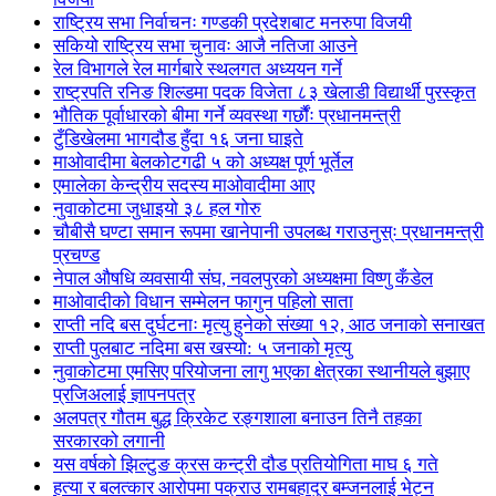
राष्ट्रिय सभा निर्वाचनः गण्डकी प्रदेशबाट मनरुपा विजयी
सकियो राष्ट्रिय सभा चुनावः आजै नतिजा आउने
रेल विभागले रेल मार्गबारे स्थलगत अध्ययन गर्ने
राष्ट्रपति रनिङ शिल्डमा पदक विजेता ८३ खेलाडी विद्यार्थी पुरस्कृत
भौतिक पूर्वाधारको बीमा गर्ने व्यवस्था गर्छौंः प्रधानमन्त्री
टुँडिखेलमा भागदौड हुँदा १६ जना घाइते
माओवादीमा बेलकोटगढी ५ को अध्यक्ष पूर्ण भूर्तेल
एमालेका केन्द्रीय सदस्य माओ‌वादीमा आए
नुवाकोटमा जुधाइयो ३८ हल गोरु
चौबीसै घण्टा समान रूपमा खानेपानी उपलब्ध गराउनुस्ः प्रधानमन्त्री
प्रचण्ड
नेपाल औषधि व्यवसायी संघ, नवलपुरको अध्यक्षमा विष्णु कँडेल
माओवादीको विधान सम्मेलन फागुन पहिलो साता
राप्ती नदि बस दुर्घटनाः मृत्यु हुनेको संख्या १२, आठ जनाको सनाखत
राप्ती पुलबाट नदिमा बस खस्यो: ५ जनाको मृत्यु
नुवाकोटमा एमसिए परियोजना लागु भएका क्षेत्रका स्थानीयले बुझाए
प्रजिअलाई ज्ञापनपत्र
अलपत्र गौतम बुद्ध क्रिकेट रङ्गशाला बनाउन तिनै तहका
सरकारको लगानी
यस वर्षको झिल्टुङ क्रस कन्ट्री दौड प्रतियोगिता माघ ६ गते
हत्या र बलत्कार आरोपमा पक्राउ रामबहादुर बम्जनलाई भेट्न