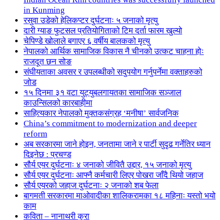
in Kunming
रसुवा उडेको हेलिकप्टर दुर्घटनाः ५ जनाको मृत्यु
दारी ग्याङ फुटसल प्रतियोगिताको टिम दर्ता फारम खुल्यो
चेपिण्डे खोलाले बगाएर ६ वर्षीय बालकको मृत्यु
नेपालको आर्थिक सामाजिक विकास नै चीनको उत्कट चाहना होः
राजदूत छन सोङ
संघीयताका अवसर र उपलब्धीको सदुपयोग गर्नुपर्नेमा वक्ताहरुको
जोड
१५ दिनमा ३१ वटा युट्युबलगायतका सामाजिक सञ्जाल
काउन्सिलको कारबाहीमा
साहित्यकार नेपालको मुक्तकसंग्रह ‘मनीषा’ सार्वजनिक
China’s commitment to modernization and deeper
reform
अब सरकारमा जाने होइन, जनतामा जाने र पार्टी सुदृढ गर्नेतिर ध्यान
दिइनेछ : प्रचण्ड
सौर्य एयर दुर्घटनाः ४ जनाको जीवितै उद्दार, १५ जनाको मृत्यु
सौर्य एयर दुर्घटनाः आफ्नै कर्मचारी लिएर पोखरा जाँदै थियो जहाज
सौर्य एयरको जहाज दुर्घटनाः २ जनाको शब फेला
बागमती सरकारमा माओवादीका शालिकरामका १८ महिनाः यस्तो भयो
काम
कविता – नानाथरी कुरा