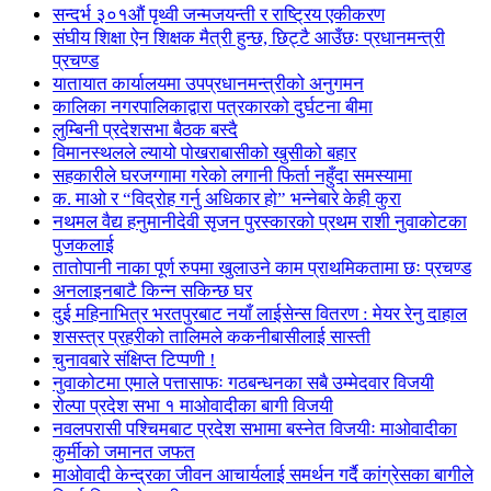
सन्दर्भ ३०१औं पृथ्वी जन्मजयन्ती र राष्ट्रिय एकीकरण
संघीय शिक्षा ऐन शिक्षक मैत्री हुन्छ, छिट्टै आउँछः प्रधानमन्त्री
प्रचण्ड
यातायात कार्यालयमा उपप्रधानमन्त्रीको अनुगमन
कालिका नगरपालिकाद्वारा पत्रकारको दुर्घटना बीमा
लुम्बिनी प्रदेशसभा बैठक बस्दै
विमानस्थलले ल्यायो पोखराबासीको खुसीको बहार
सहकारीले घरजग्गामा गरेको लगानी फिर्ता नहुँदा समस्यामा
क. माओ र “विद्रोह गर्नु अधिकार हो” भन्नेबारे केही कुरा
नथमल वैद्य हनुमानीदेवी सृजन पुरस्कारको प्रथम राशी नुवाकोटका
पुजकलाई
तातोपानी नाका पूर्ण रुपमा खुलाउने काम प्राथमिकतामा छः प्रचण्ड
अनलाइनबाटै किन्न सकिन्छ घर
दुई महिनाभित्र भरतपुरबाट नयाँ लाईसेन्स वितरण : मेयर रेनु दाहाल
शसस्त्र प्रहरीको तालिमले ककनीबासीलाई सास्ती
चुनावबारे संक्षिप्त टिप्पणी !
नुवाकोटमा एमाले पत्तासाफः गठबन्धनका सबै उम्मेदवार विजयी
रोल्पा प्रदेश सभा १ माओवादीका बागी विजयी
नवलपरासी पश्चिमबाट प्रदेश सभामा बस्नेत विजयीः माओवादीका
कुर्मीको जमानत जफत
माओवादी केन्द्रका जीवन आचार्यलाई समर्थन गर्दै कांग्रेसका बागीले