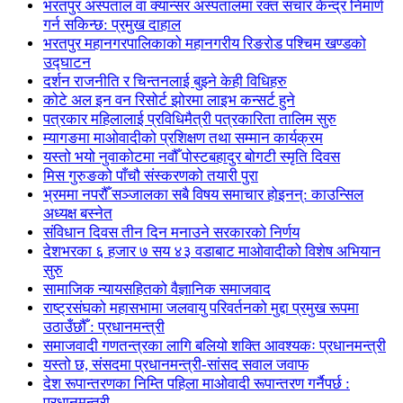
भरतपुर अस्पताल वा क्यान्सर अस्पतालमा रक्त संचार केन्द्र निमार्ण
गर्न सकिन्छ: प्रमुख दाहाल
भरतपुर महानगरपालिकाको महानगरीय रिङरोड पश्चिम खण्डको
उद्घाटन
दर्शन राजनीति र चिन्तनलाई बुझ्ने केही विधिहरु
कोटे अल इन वन रिसोर्ट झोरमा लाइभ कन्सर्ट हुने
पत्रकार महिलालाई प्रविधिमैत्री पत्रकारिता तालिम सुरु
म्यागङमा माओवादीको प्रशिक्षण तथा सम्मान कार्यक्रम
यस्तो भयो नुवाकोटमा नवौँ पोस्टबहादुर बोगटी स्मृति दिवस
मिस गुरुङको पाँचौ संस्करणको तयारी पुरा
भ्रममा नपरौँ सञ्जालका सबै विषय समाचार होइनन्: काउन्सिल
अध्यक्ष बस्नेत
संविधान दिवस तीन दिन मनाउने सरकारको निर्णय
देशभरका ६ हजार ७ सय ४३ वडाबाट माओवादीको विशेष अभियान
सुरु
सामाजिक न्यायसहितको वैज्ञानिक समाजवाद
राष्ट्रसंघको महासभामा जलवायु परिवर्तनको मुद्दा प्रमुख रूपमा
उठाउँछौँ : प्रधानमन्त्री
समाजवादी गणतन्त्रका लागि बलियो शक्ति आवश्यकः प्रधानमन्त्री
यस्तो छ, संसदमा प्रधानमन्त्री-सांसद सवाल जवाफ
देश रूपान्तरणका निम्ति पहिला माओवादी रूपान्तरण गर्नैपर्छ :
प्रधानमन्त्री