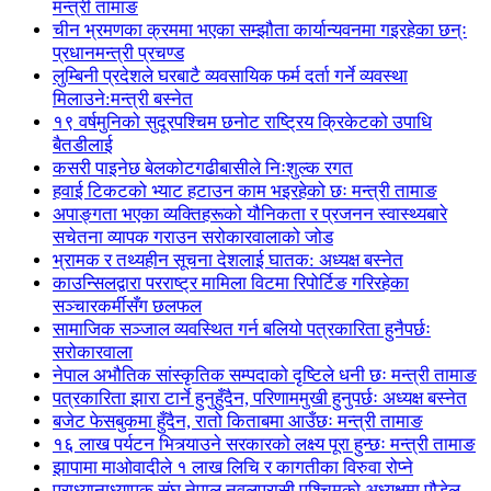
मन्त्री तामाङ
चीन भ्रमणका क्रममा भएका सम्झौता कार्यान्यवनमा गइरहेका छन्ः
प्रधानमन्त्री प्रचण्ड
लुम्बिनी प्रदेशले घरबाटै व्यवसायिक फर्म दर्ता गर्ने व्यवस्था
मिलाउने:मन्त्री बस्नेत
१९ वर्षमुनिको सुदूरपश्चिम छनोट राष्ट्रिय क्रिकेटको उपाधि
बैतडीलाई
कसरी पाइनेछ बेलकोटगढीबासीले निःशुल्क रगत
हवाई टिकटको भ्याट हटाउन काम भइरहेको छः मन्त्री तामाङ
अपाङ्गता भएका व्यक्तिहरूको यौनिकता र प्रजनन स्वास्थ्यबारे
सचेतना व्यापक गराउन सरोकारवालाको जोड
भ्रामक र तथ्यहीन सूचना देशलाई घातक: अध्यक्ष बस्नेत
काउन्सिलद्वारा परराष्ट्र मामिला विटमा रिपोर्टिङ गरिरहेका
सञ्चारकर्मीसँग छलफल
सामाजिक सञ्जाल व्यवस्थित गर्न बलियो पत्रकारिता हुनैपर्छः
सरोकारवाला
नेपाल अभौतिक सांस्कृतिक सम्पदाको दृष्टिले धनी छः मन्त्री तामाङ
पत्रकारिता झारा टार्ने हुनुहुँदैन, परिणाममुखी हुनुपर्छः अध्यक्ष बस्नेत
बजेट फेसबुकमा हुँदैन, रातो किताबमा आउँछः मन्त्री तामाङ
१६ लाख पर्यटन भित्र्याउने सरकारको लक्ष्य पूरा हुन्छः मन्त्री तामाङ
झापामा माओवादीले १ लाख लिचि र कागतीका विरुवा रोप्ने
प्राध्यानाध्यापक संघ नेपाल नवलपरासी पश्चिमको अध्यक्षमा पौडेल