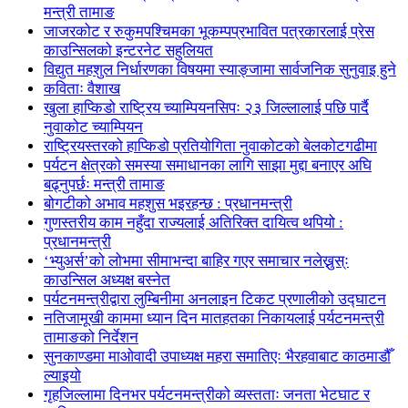
मन्त्री तामाङ
जाजरकोट र रुकुमपश्चिमका भूकम्पप्रभावित पत्रकारलाई प्रेस
काउन्सिलको इन्टरनेट सहुलियत
विद्युत महशुल निर्धारणका विषयमा स्याङ्जामा सार्वजनिक सुनुवाइ हुने
कविताः वैशाख
खुला हाप्किडो राष्ट्रिय च्याम्पियनसिपः २३ जिल्लालाई पछि पार्दै
नुवाकोट च्याम्पियन
राष्ट्रियस्तरको हाप्किडो प्रतियोगिता नुवाकोटको बेलकोटगढीमा
पर्यटन क्षेत्रको समस्या समाधानका लागि साझा मुद्दा बनाएर अघि
बढ्नुपर्छः मन्त्री तामाङ
बोगटीको अभाव महशुस भइरहन्छ : प्रधानमन्त्री
गुणस्तरीय काम नहुँदा राज्यलाई अतिरिक्त दायित्व थपियो :
प्रधानमन्त्री
‘भ्युअर्स’को लोभमा सीमाभन्दा बाहिर गएर समाचार नलेख्नुस्ः
काउन्सिल अध्यक्ष बस्नेत
पर्यटनमन्त्रीद्वारा लुम्बिनीमा अनलाइन टिकट प्रणालीको उद्घाटन
नतिजामूखी काममा ध्यान दिन मातहतका निकायलाई पर्यटनमन्त्री
तामाङको निर्देशन
सुनकाण्डमा मा‌ओवादी उपाध्यक्ष महरा समातिएः भैरहवाबाट काठमाडौँ
ल्याइयो
गृहजिल्लामा दिनभर पर्यटनमन्त्रीको व्यस्तताः जनता भेटघाट र