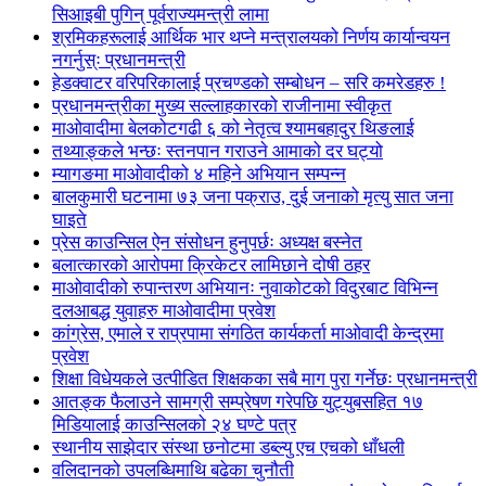
सिआइबी पुगिन् पूर्वराज्यमन्त्री लामा
श्रमिकहरूलाई आर्थिक भार थप्ने मन्त्रालयको निर्णय कार्यान्वयन
नगर्नुस्ः प्रधानमन्त्री
हेडक्वाटर वरिपरिकालाई प्रचण्डको सम्बोधन – सरि कमरेडहरु !
प्रधानमन्त्रीका मुख्य सल्लाहकारको राजीनामा स्वीकृत
माओवादीमा बेलकोटगढी ६ को नेतृत्व श्यामबहादुर थिङलाई
तथ्याङ्कले भन्छः स्तनपान गराउने आमाको दर घट्यो
म्यागङमा माओवादीको ४ महिने अभियान सम्पन्न
बालकुमारी घटनामा ७३ जना पक्राउ, दुई जनाको मृत्यु सात जना
घाइते
प्रेस काउन्सिल ऐन संसोधन हुनुपर्छः अध्यक्ष बस्नेत
बलात्कारको आरोपमा क्रिकेटर लामिछाने दोषी ठहर
माओवादीको रुपान्तरण अभियानः नुवाकोटको विदुरबाट विभिन्न
दलआबद्ध युवाहरु माओवादीमा प्रवेश
कांग्रेस, एमाले र राप्रपामा संगठित कार्यकर्ता माओवादी केन्द्रमा
प्रवेश
शिक्षा विधेयकले उत्पीडित शिक्षकका सबै माग पुरा गर्नेछः प्रधानमन्त्री
आतङ्क फैलाउने सामग्री सम्प्रेषण गरेपछि युट्युबसहित १७
मिडियालाई काउन्सिलको २४ घण्टे पत्र
स्थानीय साझेदार संस्था छनोटमा डब्ल्यु एच एचको धाँधली
वलिदानको उपलब्धिमाथि बढेका चुनौती