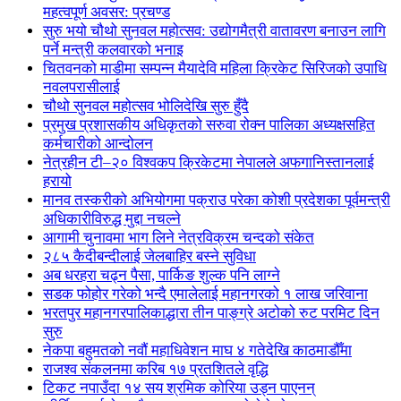
महत्वपूर्ण अवसर: प्रचण्ड
सुरु भयो चौथो सुनवल महोत्सव: उद्योगमैत्री वातावरण बनाउन लागि
पर्ने मन्त्री कलवारको भनाइ
चितवनको माडीमा सम्पन्न मैयादेवि महिला क्रिकेट सिरिजको उपाधि
नवलपरासीलाई
चौथो सुनवल महोत्सव भोलिदेखि सुरु हुँदै
प्रमुख प्रशासकीय अधिकृतको सरुवा रोक्न पालिका अध्यक्षसहित
कर्मचारीको आन्दोलन
नेत्रहीन टी–२० विश्वकप क्रिकेटमा नेपालले अफगानिस्तानलाई
हरायो
मानव तस्करीको अभियोगमा पक्राउ परेका कोशी प्रदेशका पूर्वमन्त्री
अधिकारीविरुद्ध मुद्दा नचल्ने
आगामी चुनावमा भाग लिने नेत्रविक्रम चन्दको संकेत
२८५ कैदीबन्दीलाई जेलबाहिर बस्ने सुविधा
अब धरहरा चढ्न पैसा, पार्किङ शुल्क पनि लाग्ने
सडक फोहोर गरेको भन्दै एमालेलाई महानगरको १ लाख जरिवाना
भरतपुर महानगरपालिकाद्धारा तीन पाङ्ग्रे अटोको रुट परमिट दिन
सुरु
नेकपा बहुमतको नवौं महाधिवेशन माघ ४ गतेदेखि काठमाडौँमा
राजश्व संकलनमा करिब १७ प्रतशितले वृद्धि
टिकट नपाउँदा १४ सय श्रमिक कोरिया उड्न पाएनन्