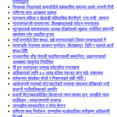
प्रतिबद्धता
नियामक निकायको कमजोरीले सहकारीमा समस्या आयोः मन्त्री गिरी
राष्ट्रिय सभा अध्यक्षमा दाहाल
पत्रकार महिला र खेलाडी महिलाबिच मैत्रीपूर्ण ‘टच रग्बी’ सम्पन्न
नारायणकाजी परराष्ट्रमा, हितबहादुरलाई पर्यटन मन्त्रालय
युट्युबरलाई महासङ्घका अध्यक्ष पोख्रेलको सुझावः मर्यादित सामग्री
सम्प्रेषण गरेर स्थापित हुनुस्
नयाँ मन्त्रीले लिए शपथः सबै मन्त्रालयको जिम्मा प्रचण्डलाई नै
प्रचण्डकै नेतृत्वमा सरकार पुनर्गठनः हितबहादुर, डिपि र पदमले आजै
शपथ लिँदै
राजधानीमा पाँच नेपाली चलचित्रकर्मी सम्मानितः आइएनएफको
अध्यक्षमा प्याकुरेल निर्वाचित
यी हुन् भरतपुरका प्रमुख पर्यटकीय गन्तव्यहरु
अधिकारको लागि ६० लाख दलित एकजुट बन्नु पर्छः वक्ताहरु
वर्तमानमा संघर्षका मोर्चा र निशानाबारे सही नीति !
आयोजनामै नभएको मोटरबाटोबारे भ्रामक समाचार लेखिएको भन्दै
ककनी गाउँपालिकाको आपत्ति
हजारौं मिटरब्याजपीडित किसानले न्याय पाएका छन्, लाखौंले न्याय
पाउँदैछन् : प्रधानमन्त्री प्रचण्ड
जनपक्षीय पत्रकारिता र प्रेस सेन्टर
राष्ट्रिय सभा निर्वाचनः वाग्मतीमा माओवादीका श्रीकृष्ण अधिकारी
विजयी