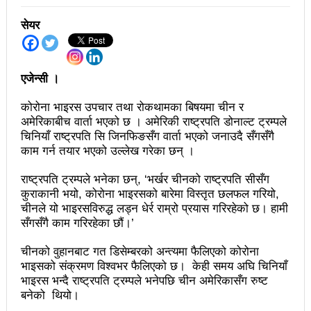
अझ सुदृढ बनाएको छः प्रचण्ड
सेयर
छिटफुटबाहेक शान्तिपूर्ण रुपमा मतदान सम्पन्न
आज प्रतिनिधिसभा सदस्य निर्वाचनः देशैभर मतदान जारी
एजेन्सी ।
बैतडीमा जन्तिबस दुर्घटनाः १३ जनाको मृत्यु
कोरोना भाइरस उपचार तथा रोकथामका बिषयमा चीन र
अमेरिकाबीच वार्ता भएको छ । अमेरिकी राष्ट्रपति डोनाल्ट ट्रम्पले
कविता – अपजश
चिनियाँ राष्ट्रपति सि जिनफिङसँग वार्ता भएको जनाउदै सँगसँगै
काम गर्न तयार भएको उल्लेख गरेका छन् ।
पुरस्कार वितरणबिनै काउन्सिलले सम्पन्न गर्‍यो वार्षिकोत्सव
राष्ट्रपति ट्रम्पले भनेका छन्, ‘भर्खर चीनको राष्ट्रपति सीसँग
हितेन्द्रदेव शाक्यलाई पद छाड्नुपर्ने नैतिक दबाबः समय बुझेर
कुराकानी भयो, कोरोना भाइरसको बारेमा विस्तृत छलफल गरियो,
बाटो खुलाउन मन्त्री घिसिङको म्यासेज
चीनले यो भाइरसविरुद्ध लड्न धेर्र राम्रो प्रयास गरिरहेको छ। हामी
सँगसँगै काम गरिरहेका छौं।’
खतिवडाको नयाँ गीत जमाना आजकाल
चीनको वुहानबाट गत डिसेम्बरको अन्त्यमा फैलिएको कोरोना
सहनशीलताको ब्रेक
भाइसको संक्रमण विश्वभर फैलिएको छ। केही समय अघि चिनियाँ
भाइरस भन्दै राष्ट्रपति ट्रम्पले भनेपछि चीन अमेरिकासँग रुष्ट
राममाया च्यामिनीसँग दशरथ चन्दको अनुरोध – प्रेमविनोद नन्दन
बनेको थियो।