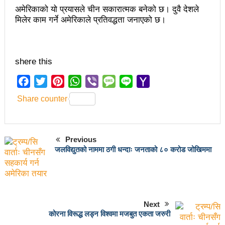
चलचित्र विकास बोर्डका नवनियुक्त सदस्य गणेश सुवेदीलाई
अमेरिकाको यो प्रयासले चीन सकारात्मक बनेको छ। दुवै देशले
मिलेर काम गर्ने अमेरिकाले प्रतिवद्धता जनाएको छ।
आइएनएनएफद्वारा सम्मान
एनआरएनए बेलायतको अध्यक्षमा जिलिङका पुडासैनी
महानगर यातायातले थप्यो १२ वटा विद्युतीय बस
shere this
गणेश पण्डितको कवितासङ्ग्रह कालापानी लोकार्पण
Facebook
Twitter
Pinterest
WhatsApp
Viber
Message
Line
Yahoo
Mail
फोहोरमैला व्यवस्थापन संघ नेपालको अध्यक्षमा नुवाकोटका घिमिरे
Share counter
निर्वाचित
कविता – सुख भोग
Previous
जलविद्युतको नाममा ठगी धन्दाः जनताको ८० करोड जोखिममा
समाचार हटाउने अदालतको आदेश र पत्रकार पक्राउ पुर्जीबारे
काउन्सिल सुक्ष्म अध्ययनमा
लोकतान्त्रिक सहिद सन्तति वृत्ति कोष स्थापनाः सहिदका
Next
बालबालिकाको शिक्षामा खर्च हुने
कोरना विरूद्ध लड्न विश्वमा मजबुत एकता जरुरी