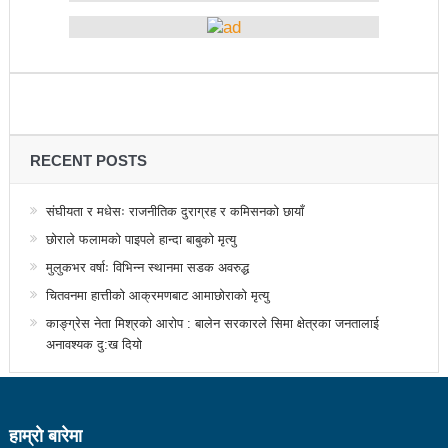
सडक फोहोर गरेको भन्दै एमालेलाई महानगरको १ लाख जरिवाना
भरतपुर महानगरपालिकाद्धारा तीन पाङ्ग्रे अटोको रुट परमिट
दिन सुरु
नेकपा बहुमतको नवौं महाधिवेशन माघ ४ गतेदेखि काठमाडौँमा
RECENT POSTS
राजश्व संकलनमा करिब १७ प्रतशितले वृद्धि
टिकट नपाउँदा १४ सय श्रमिक कोरिया उड्न पाएनन्
संघीयता र मधेसः राजनीतिक दुराग्रह र कमिसनको छायाँ
कीर्तिपुरलाई नेपालकै नमूना नगर बनाउने मेरो योजना छ-
छोराले फलामको पाइपले हान्दा बाबुको मृत्यु
मुलुकभर वर्षाः विभिन्न स्थानमा सडक अवरुद्ध
प्रा.डा.शिवशरण महर्जन, मेयरका उम्मेदवार, कीर्तिपुर नगरपालिका
चितवनमा हात्तीको आक्रमणबाट आमाछोराको मृत्यु
उपनिर्वाचन: ३१ जनाको उम्मेदवारी फिर्ता, रुकुमपूर्वमा काँग्रेस
काङ्ग्रेस नेता मिश्रको आरोप : बालेन सरकारले सिमा क्षेत्रका जनतालाई
अनावश्यक दु:ख दियो
एमाले गठबन्धनका उम्मेदवारको समर्थन माओवादीलाई
आज उम्मेदवारको अन्तिम नामावली प्रकाशन हुँदै
संस्थागत क्षमता मुल्याङ्ककनमा ककनी गाउँपालिका जिल्लामै
हाम्राे बारेमा