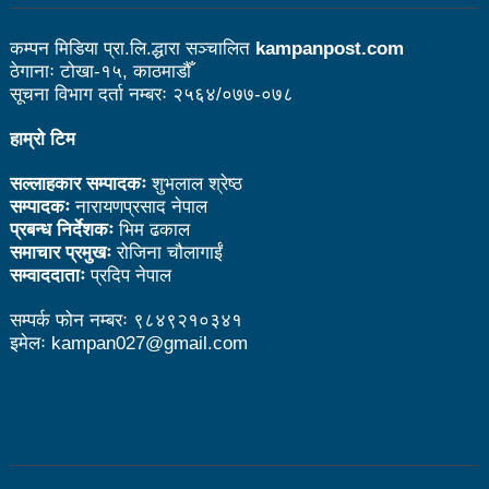
उत्कृष्ट
कम्पन मिडिया प्रा.लि.द्धारा सञ्चालित
kampanpost.com
संविधानसभाबाट संविधान बनाउने मुद्दा जनयुद्धको मुख्य मुद्दा होः
ठेगानाः टोखा-१५, काठमाडौँ
सूचना विभाग दर्ता नम्बरः २५६४/०७७-०७८
प्रचण्ड
हाम्रो टिम
बोगटीको स्मृतिमा रक्तदान कार्यक्रम
सल्लाहकार सम्पादकः
शुभलाल श्रेष्ठ
पब्लिक स्पिच नेपालको विजेता बने दैलेखका दिल बहादुर
सम्पादकः
नारायणप्रसाद नेपाल
प्रबन्ध निर्देशकः
भिम ढकाल
संविधानको रक्षा र कार्यान्वयनमा जनताको खबरदारी आवश्यकः
समाचार प्रमुखः
रोजिना चौलागाईं
प्रचण्ड
सम्वाददाताः
प्रदिप नेपाल
माओवादीमा जनपरिचालनका कार्यक्रमको तयारीः तीन
सम्पर्क फोन नम्बरः ९८४९२१०३४१
इमेलः kampan027@gmail.com
आयोगको बैठक सकियो
वृत्तचित्र फिल्म ‘गर्ल्स रिराइटिङ डेस्टिनी’ को विशेष प्रदर्शनी
दुईपिपलमा बुधबार रोपाइ जात्राः कलाकारको व्यवस्थापनमा
जनप्रतिनिधि