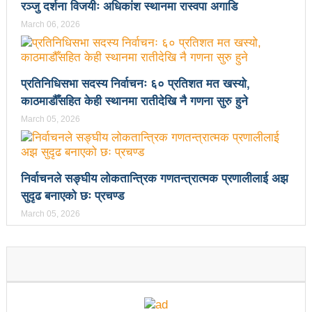
रञ्जु दर्शना विजयीः अधिकांश स्थानमा रास्वपा अगाडि
उपनिर्वाचन २०८१: एमालेभन्दा माओवादी प्रभावशाली
March 06, 2026
ककनी २ मा माओवादी विजयी
ककनी २ मा खस्यो ६८ प्रतिशतभन्दा बढी मत: गणना आजै हुने
प्रतिनिधिसभा सदस्य निर्वाचनः ६० प्रतिशत मत खस्यो,
काठमाडौँसहित केही स्थानमा रातीदेखि नै गणना सुरु हुने
उपचुनाव सकियो: ६२ प्रतिशतभन्दा बढी मत खसेको अनुमान
March 05, 2026
पालिका उपचुनाव: ४१ पदका लागि मतदान शुरु
भरतपुुरमा सार्वजनिक सुनुवाई, गुनासो नआउने गरी काम गर्न
निर्वाचनले सङ्घीय लोकतान्त्रिक गणतन्त्रात्मक प्रणालीलाई अझ
मेयर दाहालको निर्देशन
सुदृढ बनाएको छः प्रचण्ड
उपनिर्वाचन सुशासनका पक्षमा र भ्रष्टाचारका विरुद्ध मत जाहेर
March 05, 2026
गर्ने महत्वपूर्ण अवसर: प्रचण्ड
सुरु भयो चौथो सुनवल महोत्सव: उद्योगमैत्री वातावरण बनाउन
लागि पर्ने मन्त्री कलवारको भनाइ