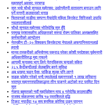
महत्वपूर्ण अवसर: प्रचण्ड
सुरु भयो चौथो सुनवल महोत्सव: उद्योगमैत्री वातावरण बनाउन लागि
पर्ने मन्त्री कलवारको भनाइ
चितवनको माडीमा सम्पन्न मैयादेवि महिला क्रिकेट सिरिजको उपाधि
नवलपरासीलाई
चौथो सुनवल महोत्सव भोलिदेखि सुरु हुँदै
प्रमुख प्रशासकीय अधिकृतको सरुवा रोक्न पालिका अध्यक्षसहित
कर्मचारीको आन्दोलन
नेत्रहीन टी–२० विश्वकप क्रिकेटमा नेपालले अफगानिस्तानलाई
हरायो
मानव तस्करीको अभियोगमा पक्राउ परेका कोशी प्रदेशका पूर्वमन्त्री
अधिकारीविरुद्ध मुद्दा नचल्ने
आगामी चुनावमा भाग लिने नेत्रविक्रम चन्दको संकेत
२८५ कैदीबन्दीलाई जेलबाहिर बस्ने सुविधा
अब धरहरा चढ्न पैसा, पार्किङ शुल्क पनि लाग्ने
सडक फोहोर गरेको भन्दै एमालेलाई महानगरको १ लाख जरिवाना
भरतपुर महानगरपालिकाद्धारा तीन पाङ्ग्रे अटोको रुट परमिट दिन
सुरु
नेकपा बहुमतको नवौं महाधिवेशन माघ ४ गतेदेखि काठमाडौँमा
राजश्व संकलनमा करिब १७ प्रतशितले वृद्धि
टिकट नपाउँदा १४ सय श्रमिक कोरिया उड्न पाएनन्