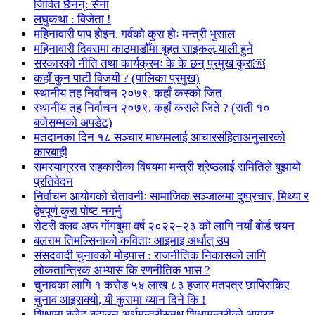
जिवित छैनन्: सेना
लघुकथा : विजेता !
महिनावारी पाप होइन, गर्वको कुरा होः मन्त्री भुसाल
महिनावारी दिवसमा काठमाडौँमा बृहत साइकल र्‍याली हुने
सरकारको नीति तथा कार्यक्रमः के के छन् प्रमुख कुरा￼
कहाँ कुन पार्टी विजयी ? (पालिका प्रमुख)
स्थानीय तह निर्वाचन २०७९, कहाँ कस्को जित
स्थानीय तह निर्वाचन २०७९, कहाँ कसले जिते ? (राती १०
बजेसम्मको अपडेट)
मतदानका दिन १८ सञ्चार माध्यमलाई आचारसंहिताअनुसारको
कारबाही
समस्याग्रस्त सहकारीका विषयमा मन्त्री श्रेष्ठलाई समितिले बुझायो
प्रतिवेदन
निर्वाचन आयोगको चेतावनीः सामाजिक सञ्जालमा दुष्प्रचार, मिथ्या र
द्वेषपूर्ण कुरा पोष्ट नगर्नु
रोटरी क्लव अफ गोंगबुमा वर्ष २०२२–२३ को लागि नयाँ बोर्ड चयन
बलराम तिमल्सिनाको कविताः आइमाइ अर्थात् उप
संसदवादी चुनावको मोहपास : राजनीतिक निकासको लागि
लोकतान्त्रिक अभ्यास कि रणनीतिक भास ?
चुनावका लागि १ करोड ५४ लाख ८३ हजार मतपत्र छापिसकिए
चुनाव आइसक्यो, यी कुरामा ध्यान दिने कि !
शिक्षामा बजेट बढाउन अर्थमन्त्रीसमक्ष शिक्षामन्त्रीको आग्रह