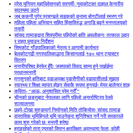
प्रेस युनियन महाधिवेसनको सरगर्मीः नुवाकोटका दाहाल केन्द्रीय
सदस्यमा उठ्ने
जब ककनी पुगेर प्रचण्डले सडकको कुरामा बोगटीलाई स्मरण गरे
महिला पहिला अभियान सहित हिंसाविरुद्ध अगाडि बढ्ने मन्त्रालयको
तयारी
सांसद तामाङद्वारा शिवपुरीमा पहिरोको क्षति अवलोकनः तत्काल उद्दार
र राहत पुर्‍याउन निर्देशन
सिमकोट गाँउपालिकाको नेतृत्व र आगामी कार्यभार
बेलकोटगढी नगरपालिकाद्धारा किसानलाई १७० थान ट्याक्टर
वितरण
मन्त्रीपरिषद् हेरफेर हुँदैः जसपाको विवाद साम्य हुने पर्खाईमा
प्रधानमन्त्री
मनसुनको क्षतिबाट वडाअध्यक्ष पुडासैनीको वडावासीलाई सुझाव
स्वास्थ्य र शिक्षा व्यापार होइन सेवाकै रूपमा हुनपर्छः मेयर बालेन्द्र शाह
कविता- “आऊ, अनुशासित प्रेम गरौँ “
चीनको छङ्तुबाट नेपालका लागि पहिलो अन्तर्राष्ट्रिय रेलवे
सञ्चालनमा
छहरे-टोखा सुरुङमार्ग निर्माणको मिति तोकियोस्ः सांसद तामाङ
वास्तविक भूमिहिनले भूमि पाउनेकुरा शुनिश्चित गर्ने गरी सरकारले
काम शुरु गरेको छ: मन्त्री श्रेष्ठ
हराइरहेको तारा एयरको विमान क्षतविक्षत अवस्थामा फेला, कोही