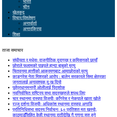
भारत
चीन
खेलकुद
विचार/विश्लेषण
अन्तर्वार्ता
अन्तरक्रिया
शिक्षा
ताजा समाचार
संघीयता र मधेसः राजनीतिक दुराग्रह र कमिसनको छायाँ
छोराले फलामको पाइपले हान्दा बाबुको मृत्यु
चितवनमा हात्तीको आक्रमणबाट आमाछोराको मृत्यु
काङ्ग्रेस नेता मिश्रको आरोप : बालेन सरकारले सिमा क्षेत्रका
जनतालाई अनावश्यक दु:ख दियो
पूर्वप्रधानमन्त्री ओलीलाई पितृशोक
नवनिर्वाचित राष्ट्रिय सभा सदस्यहरुले शपथ लिए
चार स्थानमा रास्वपा विजयीः काँग्रेस र नेकपाले खाता खोले
रञ्जु दर्शना विजयीः अधिकांश स्थानमा रास्वपा अगाडि
प्रतिनिधिसभा सदस्य निर्वाचनः ६० प्रतिशत मत खस्यो,
काठमाडौँसहित केही स्थानमा रातीदेखि नै गणना सुरु हुने