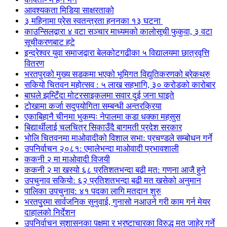
आवश्यकता मिडिया साक्षरताको
३ महिनामा प्रेस स्वतन्त्रता हननका १३ घटना
काउन्सिलद्वारा ४ वटा सञ्चार माध्यमको कालोसूची फुकुवा, ३ वटा
सूचीकरणबाट हटे
इन्द्रेश्वर युवा समाजद्वारा बेलकोटगढीका ५ विद्यालयमा छात्रवृत्ति
वितरण
भरतपुरको मुख्य सडकमा भएको भूमिगत विद्युतिकरणको ब्रेकथ्रु
सकियो चितवन महोत्सव : ५ लाख सहभागि, ३० करोडको कारोबार
बाघले झम्टिँदा मोटरसाइकलमा सवार दुई जना घाइते
टोखामा कर्जा सदुपयोगिता सम्बन्धी अन्तरक्रिया
एकाबिहानै चीनमा भुकम्पः नेपालमा कडा धक्का महसुस
बिद्यार्थीलाई चलचित्र सिकाउँदै बागमती प्रदेश सरकार
भोलि चितवनमा माओवादीको विशाल सभा: प्रचण्डले सम्बोधन गर्ने
उपनिर्वाचन २०८१: एमालेभन्दा माओवादी प्रभावशाली
ककनी २ मा माओवादी विजयी
ककनी २ मा खस्यो ६८ प्रतिशतभन्दा बढी मत: गणना आजै हुने
उपचुनाव सकियो: ६२ प्रतिशतभन्दा बढी मत खसेको अनुमान
पालिका उपचुनाव: ४१ पदका लागि मतदान शुरु
भरतपुुरमा सार्वजनिक सुनुवाई, गुनासो नआउने गरी काम गर्न मेयर
दाहालको निर्देशन
उपनिर्वाचन सुशासनका पक्षमा र भ्रष्टाचारका विरुद्ध मत जाहेर गर्ने