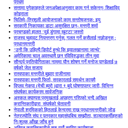
प्रथम
सत्तामा पुगेकाहरुले जनअपेक्षाअनुसार काम गर्न सकेनन्ः शिक्षाविद्
कोइराला
चिलिमे–त्रिशूली आयोजनाको काम सन्तोषजनक: इयु
सरकारी निकायका डाटा असुरक्षित छन्- मन्त्री शर्मा
प्रचण्डको हालत ‘दुई डुंगामा खुट्टा’जस्तो
राजस्व चुहावट नियन्त्रण गर्नुस्, गलत गर्ने कसैलाई नछोड्नुस् :
प्रधानमन्त्री
‘उनी कि उहिल्यै डिपोर्ट हुन्थे कि झ्यालखानामा जान्थे’
अमेरिकामा चालु अवस्थामै छन् रविविरुद्धका तीन मुद्दा
सौन्दर्य प्रतियोगिताका नाममा यौन शोषण गर्ने मनोज पाण्डेलाई ७
वर्षको जेल सजाय
रास्वपाका मन्त्रीले बुझाए राजीनामा
रास्वपाका मन्त्री फिर्ता, सरकारलाई समर्थन कायमै
विप्लव नेकपा (मेची ब्युरो )द्वारा ९ बुदे घोषणापत्र जारी, विभिन्न
संघर्षका कार्यक्रम सार्वजनिक
अस्कल क्याम्पस प्रमुखलाई अपहरण गरिएको भन्दै अखिल
क्रान्तिकारीद्वारा संघर्षको चेतावनी
नेपाली श्रमिकको हितलाई केन्द्रमा राख्न प्रधानमन्त्रीको जोड
नेत्रज्योति संघ र पत्रकार महासंघबिच सम्झौता, सञ्चारकर्मीहरुको
निःशुल्क आँखा जाँच हुने
अखिल क्रान्तिकारीले सुरु गर्यो स्ववियु कार्यशाला