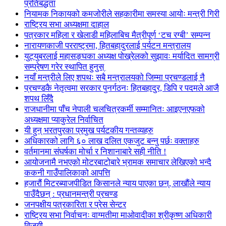
प्रतिबद्धता
नियामक निकायको कमजोरीले सहकारीमा समस्या आयोः मन्त्री गिरी
राष्ट्रिय सभा अध्यक्षमा दाहाल
पत्रकार महिला र खेलाडी महिलाबिच मैत्रीपूर्ण ‘टच रग्बी’ सम्पन्न
नारायणकाजी परराष्ट्रमा, हितबहादुरलाई पर्यटन मन्त्रालय
युट्युबरलाई महासङ्घका अध्यक्ष पोख्रेलको सुझावः मर्यादित सामग्री
सम्प्रेषण गरेर स्थापित हुनुस्
नयाँ मन्त्रीले लिए शपथः सबै मन्त्रालयको जिम्मा प्रचण्डलाई नै
प्रचण्डकै नेतृत्वमा सरकार पुनर्गठनः हितबहादुर, डिपि र पदमले आजै
शपथ लिँदै
राजधानीमा पाँच नेपाली चलचित्रकर्मी सम्मानितः आइएनएफको
अध्यक्षमा प्याकुरेल निर्वाचित
यी हुन् भरतपुरका प्रमुख पर्यटकीय गन्तव्यहरु
अधिकारको लागि ६० लाख दलित एकजुट बन्नु पर्छः वक्ताहरु
वर्तमानमा संघर्षका मोर्चा र निशानाबारे सही नीति !
आयोजनामै नभएको मोटरबाटोबारे भ्रामक समाचार लेखिएको भन्दै
ककनी गाउँपालिकाको आपत्ति
हजारौं मिटरब्याजपीडित किसानले न्याय पाएका छन्, लाखौंले न्याय
पाउँदैछन् : प्रधानमन्त्री प्रचण्ड
जनपक्षीय पत्रकारिता र प्रेस सेन्टर
राष्ट्रिय सभा निर्वाचनः वाग्मतीमा माओवादीका श्रीकृष्ण अधिकारी
विजयी