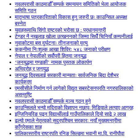
नवलपरासी काठमाडौँ सम्पर्क समन्वयन समितिको भेला आयोजक
समिति गठन
मातृभाषा पत्रकारिताको विकास हुनु जरुरी छः काउन्सिल अध्यक्ष
बस्नेत
युवाहरूमाथि सिंगो राष्ट्रको भरोसा छ : प्रधानमन्त्री
टेण्डर नै नखुलाइ खोला उत्खननको जिम्मा सिधैँ चिनियाँ कम्पनीलाई
नुवाकोटमा बस दुर्घटनाः तीनजनाको मृत्यु
ककनीमा निःशुल्क आखा शिविरः ५४८ जनाको परीक्षण
नेपाल र नेपालीको सर्वोपरी हितमा जनयुद्ध
‘जनयुद्धमा गण्डकी’ नामक पुस्तक लोकार्पण
अभिद्रोह र जनयुद्ध
जनयुद्ध दिवसलाई सरकारी मान्यताः सार्वजनिक बिदा देशैभर
कार्यक्रम
एमसीसीले निर्माण गर्न लागेको विद्युत सबस्टेसनप्रति नगरपालिकाको
असन्तुष्टि
नवलपरासी काठमाडौँ सम्पर्क मञ्च गठन हुने
काउन्सिलले भन्यो मदिराको विज्ञापन नछापः मिडियाले लत्याए आग्रह
इन्जिनियरिङ पढ्न विद्यार्थीलाई गाउँपालिकाले दियो साढे २ लाख
ढल्यो एमाले नेतृत्वको सुदूरपश्चिम सरकारः नयाँ मुख्यमन्त्रीमा
काँग्रेसका शाह
पालिकास्तरीय राष्ट्रपति रनिङ सिल्डमा भवानी मा.वि. रानीपौवा