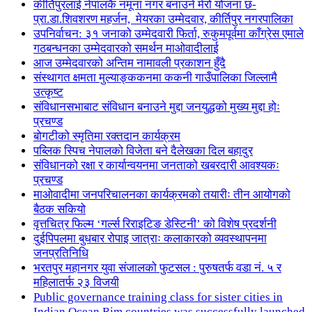
कीर्तिपुरलाई नेपालकै नमूना नगर बनाउने मेरो योजना छ-
प्रा.डा.शिवशरण महर्जन, मेयरका उम्मेदवार, कीर्तिपुर नगरपालिका
उपनिर्वाचन: ३१ जनाको उम्मेदवारी फिर्ता, रुकुमपूर्वमा काँग्रेस एमाले
गठबन्धनका उम्मेदवारको समर्थन माओवादीलाई
आज उम्मेदवारको अन्तिम नामावली प्रकाशन हुँदै
संस्थागत क्षमता मुल्याङ्ककनमा ककनी गाउँपालिका जिल्लामै
उत्कृष्ट
संविधानसभाबाट संविधान बनाउने मुद्दा जनयुद्धको मुख्य मुद्दा होः
प्रचण्ड
बोगटीको स्मृतिमा रक्तदान कार्यक्रम
पब्लिक स्पिच नेपालको विजेता बने दैलेखका दिल बहादुर
संविधानको रक्षा र कार्यान्वयनमा जनताको खबरदारी आवश्यकः
प्रचण्ड
माओवादीमा जनपरिचालनका कार्यक्रमको तयारीः तीन आयोगको
बैठक सकियो
वृत्तचित्र फिल्म ‘गर्ल्स रिराइटिङ डेस्टिनी’ को विशेष प्रदर्शनी
दुईपिपलमा बुधबार रोपाइ जात्राः कलाकारको व्यवस्थापनमा
जनप्रतिनिधि
भरतपुर महानगर युवा संजालको फुटसल : पुरुषतर्फ वडा नं. ५ र
महिलातर्फ २३ विजयी
Public governance training class for sister cities in
Indian Ocean Rim countries was successfully launched