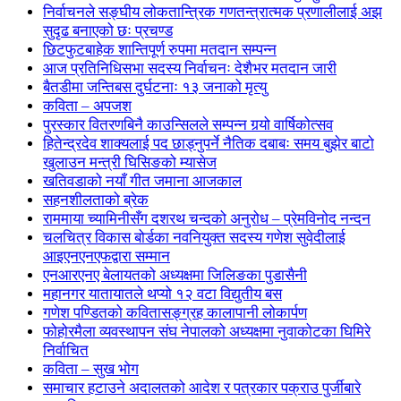
निर्वाचनले सङ्घीय लोकतान्त्रिक गणतन्त्रात्मक प्रणालीलाई अझ
सुदृढ बनाएको छः प्रचण्ड
छिटफुटबाहेक शान्तिपूर्ण रुपमा मतदान सम्पन्न
आज प्रतिनिधिसभा सदस्य निर्वाचनः देशैभर मतदान जारी
बैतडीमा जन्तिबस दुर्घटनाः १३ जनाको मृत्यु
कविता – अपजश
पुरस्कार वितरणबिनै काउन्सिलले सम्पन्न गर्‍यो वार्षिकोत्सव
हितेन्द्रदेव शाक्यलाई पद छाड्नुपर्ने नैतिक दबाबः समय बुझेर बाटो
खुलाउन मन्त्री घिसिङको म्यासेज
खतिवडाको नयाँ गीत जमाना आजकाल
सहनशीलताको ब्रेक
राममाया च्यामिनीसँग दशरथ चन्दको अनुरोध – प्रेमविनोद नन्दन
चलचित्र विकास बोर्डका नवनियुक्त सदस्य गणेश सुवेदीलाई
आइएनएनएफद्वारा सम्मान
एनआरएनए बेलायतको अध्यक्षमा जिलिङका पुडासैनी
महानगर यातायातले थप्यो १२ वटा विद्युतीय बस
गणेश पण्डितको कवितासङ्ग्रह कालापानी लोकार्पण
फोहोरमैला व्यवस्थापन संघ नेपालको अध्यक्षमा नुवाकोटका घिमिरे
निर्वाचित
कविता – सुख भोग
समाचार हटाउने अदालतको आदेश र पत्रकार पक्राउ पुर्जीबारे