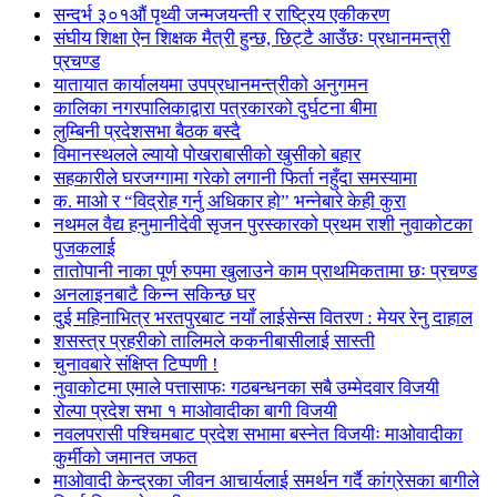
सन्दर्भ ३०१औं पृथ्वी जन्मजयन्ती र राष्ट्रिय एकीकरण
संघीय शिक्षा ऐन शिक्षक मैत्री हुन्छ, छिट्टै आउँछः प्रधानमन्त्री
प्रचण्ड
यातायात कार्यालयमा उपप्रधानमन्त्रीको अनुगमन
कालिका नगरपालिकाद्वारा पत्रकारको दुर्घटना बीमा
लुम्बिनी प्रदेशसभा बैठक बस्दै
विमानस्थलले ल्यायो पोखराबासीको खुसीको बहार
सहकारीले घरजग्गामा गरेको लगानी फिर्ता नहुँदा समस्यामा
क. माओ र “विद्रोह गर्नु अधिकार हो” भन्नेबारे केही कुरा
नथमल वैद्य हनुमानीदेवी सृजन पुरस्कारको प्रथम राशी नुवाकोटका
पुजकलाई
तातोपानी नाका पूर्ण रुपमा खुलाउने काम प्राथमिकतामा छः प्रचण्ड
अनलाइनबाटै किन्न सकिन्छ घर
दुई महिनाभित्र भरतपुरबाट नयाँ लाईसेन्स वितरण : मेयर रेनु दाहाल
शसस्त्र प्रहरीको तालिमले ककनीबासीलाई सास्ती
चुनावबारे संक्षिप्त टिप्पणी !
नुवाकोटमा एमाले पत्तासाफः गठबन्धनका सबै उम्मेदवार विजयी
रोल्पा प्रदेश सभा १ माओवादीका बागी विजयी
नवलपरासी पश्चिमबाट प्रदेश सभामा बस्नेत विजयीः माओवादीका
कुर्मीको जमानत जफत
माओवादी केन्द्रका जीवन आचार्यलाई समर्थन गर्दै कांग्रेसका बागीले