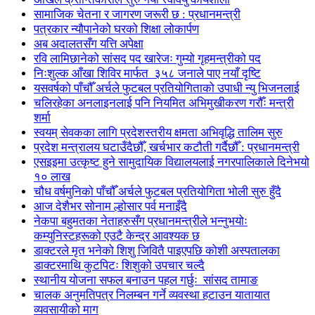
सामाजिक चेतना र जागरण जरूरी छ : प्रधानमन्त्री
पत्रकार न्यौपानेको घरको शिक्षा लोकार्पण
अब अदालतसँग यत्ति अपेक्षा
रवि लामिछानेको सांसद पद खारेजः गुम्यो गृहमन्त्रीको पद
निःशुल्क आँखा शिविर मार्फत ३५८ जनाले पाए नयाँ दृष्टि
यसवर्षको पाँचौँ अर्चले फुटबल प्रतियोगिताको उपाधी न्यु भिजनलाई
चलिरहेका अनलाइनलाई पनि नियमित अभिमुखीकरण गरौँः मन्त्री
शर्मा
स्वयम् सेवकका लागि प्रदेशस्तरीय क्षमता अभिवृद्धि तालिम सुरु
प्रदेश मन्त्रालय घटाउँदैछौँ, खर्चभार कटौती गर्दैछौँ : प्रधानमन्त्री
एसइइमा उत्कृष्ट हुने सामुदायिक विद्यालयलाई नगरपालिकाले दिनेभयो
१० लाख
चौध वर्षमुनिको पाँचौँ अर्चले फुटबल प्रतियोगिता भोली सुरु हुँदै
आज देशैभर सोनाम ल्होसार पर्व मनाइँदै
नेकपा बहुमतका नेताहरुसँग प्रधानमन्त्रीले भन्नुभयोः
कम्युनिस्टहरूको एउटै केन्द्र आवश्यक छ
डाक्टरले मृत भनेको शिशु जिवितै पाइएपछि कोशी अस्पतालका
डाक्टरमाथि कुटपिटः शिशुको उपचार चल्दै
स्थानीय योजना सफल बनाउन पहल गर्छुः सांसद तामाङ
चालक अनुमतिपत्र निलम्बन गर्ने व्यवस्था हटाउन यातायात
व्यवसायीको माग