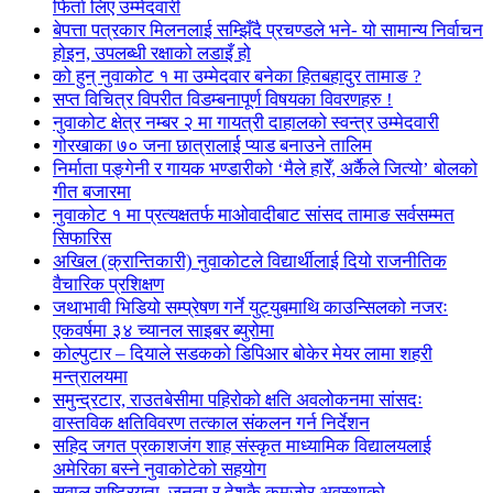
फिर्ता लिए उम्मेदवारी
बेपत्ता पत्रकार मिलनलाई सम्झिँदै प्रचण्डले भने- यो सामान्य निर्वाचन
होइन, उपलब्धी रक्षाको लडाइँ हो
को हुन् नुवाकोट १ मा उम्मेदवार बनेका हितबहादुर तामाङ ?
सप्त विचित्र विपरीत विडम्बनापूर्ण विषयका विवरणहरु !
नुवाकोट क्षेत्र नम्बर २ मा गायत्री दाहालको स्वन्त्र उम्मेदवारी
गोरखाका ७० जना छात्रालाई प्याड बनाउने तालिम
निर्माता पङ्गेनी र गायक भण्डारीको ‘मैले हारेँ, अर्कैले जित्यो’ बोलको
गीत बजारमा
नुवाकोट १ मा प्रत्यक्षतर्फ माओवादीबाट सांसद तामाङ सर्वसम्मत
सिफारिस
अखिल (क्रान्तिकारी) नुवाकोटले विद्यार्थीलाई दियो राजनीतिक
वैचारिक प्रशिक्षण
जथाभावी भिडियो सम्प्रेषण गर्ने युट्युबमाथि काउन्सिलको नजरः
एकवर्षमा ३४ च्यानल साइबर ब्युरोमा
कोल्पुटार – दियाले सडकको डिपिआर बोकेर मेयर लामा शहरी
मन्त्रालयमा
समुन्द्रटार, राउतबेसीमा पहिरोको क्षति अवलोकनमा सांसदः
वास्तविक क्षतिविवरण तत्काल संकलन गर्न निर्देशन
सहिद जगत प्रकाशजंग शाह संस्कृत माध्यामिक विद्यालयलाई
अमेरिका बस्ने नुवाकोटेको सहयोग
सवाल राष्ट्रियता, जनता र देशकै कमजोर अवस्थाको