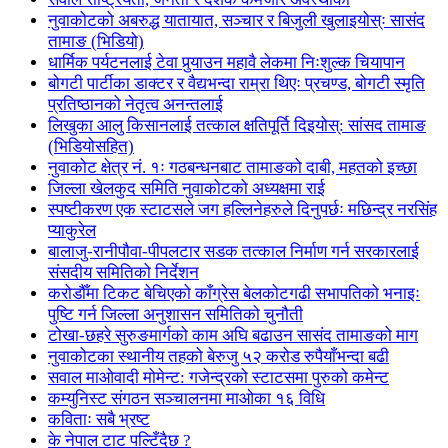
नुवाकोटको अबरुद्ध यातायात, सञ्चार र बिजुली खुलाइयोस्ः सासंद
तामाङ (भिडियो)
धार्मिक पर्यटनलाई टेवा पुर्‍याउन महावै लेकमा निःशुल्क चियापान
बोगटी पार्टीका डाक्टर र वैद्यभन्दा राम्रा थिएः प्रचण्ड, बोगटी स्मृति
प्रतिष्ठानको नेतृत्व अनन्तलाई
लिखुका आलु किसानलाई तत्काल क्षतिपूर्ति दिइयोस्: सांसद तामाङ
(भिडियोसहित)
नुवाकोट क्षेत्र नं. १ः गठबन्धनबाट तामाङको दाबी, महतको इच्छा
जिल्ला खेलकुद समिति नुवाकोटको अध्यक्षमा राई
स्पष्टीकरण एक स्टाटसले जग हल्लिनेहरुले दिनुपर्छः मछिन्द्र नरसिंह
प्याकुरेल
बालाजु-रानीपौवा-पीपलटार सडक तत्काल निर्माण गर्न सरकारलाई
संसदीय समितिको निर्देशन
करोडौँमा टिकट बेचिएको काँग्रेस बेलकोटगढी सभापतिको भनाइः
पुष्टि गर्न जिल्ला अनुशासन समितिको चुनौती
टोखा-छहरे सुरुङमार्गको काम अघि बढाउन सासंद तामाङको माग
नुवाकोटका स्थानीय तहको बेरुजु ५२ करोड रुपैयाँभन्दा बढी
सवाल माओवादी मोमेन्ट: गजेन्द्रको स्टाटसमा पुरुको कमेन्ट
कम्युनिस्ट संगठन सञ्चालनमा माओका १६ विधि
कविताः सबै भ्रष्ट
के नेपाल टाट पल्टिँदैछ ?