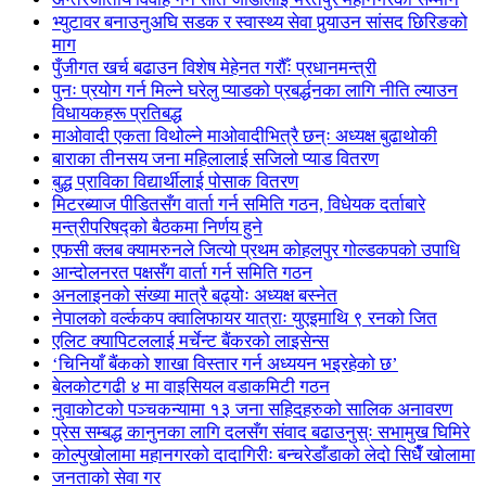
भ्युटावर बनाउनुअघि सडक र स्वास्थ्य सेवा पुर्‍याउन सांसद छिरिङको
माग
पुँजीगत खर्च बढाउन विशेष मेहेनत गरौँः प्रधानमन्त्री
पुनः प्रयोग गर्न मिल्ने घरेलु प्याडको प्रबर्द्धनका लागि नीति ल्याउन
विधायकहरू प्रतिबद्ध
माओवादी एकता विथोल्ने माओवादीभित्रै छन्ः अध्यक्ष बुढाथोकी
बाराका तीनसय जना महिलालाई सजिलो प्याड वितरण
बुद्ध प्राविका विद्यार्थीलाई पोसाक वितरण
मिटरब्याज पीडितसँग वार्ता गर्न समिति गठन, विधेयक दर्ताबारे
मन्त्रीपरिषद्को बैठकमा निर्णय हुने
एफसी क्लब क्यामरुनले जित्यो प्रथम कोहलपुर गोल्डकपको उपाधि
आन्दोलनरत पक्षसँग वार्ता गर्न समिति गठन
अनलाइनको संख्या मात्रै बढ्योः अध्यक्ष बस्नेत
नेपालको वर्ल्ककप क्वालिफायर यात्राः युएइमाथि ९ रनको जित
एलिट क्यापिटललाई मर्चेन्ट बैंकरको लाइसेन्स
‘चिनियाँ बैंकको शाखा विस्तार गर्न अध्ययन भइरहेको छ’
बेलकोटगढी ४ मा वाइसियल वडाकमिटी गठन
नुवाकोटको पञ्चकन्यामा १३ जना सहिदहरुको सालिक अनावरण
प्रेस सम्बद्ध कानुनका लागि दलसँग संवाद बढाउनुस्ः सभामुख घिमिरे
कोल्पुखोलामा महानगरको दादागिरीः बन्चरेडाँडाको लेदो सिधैँ खोलामा
जनताको सेवा गर