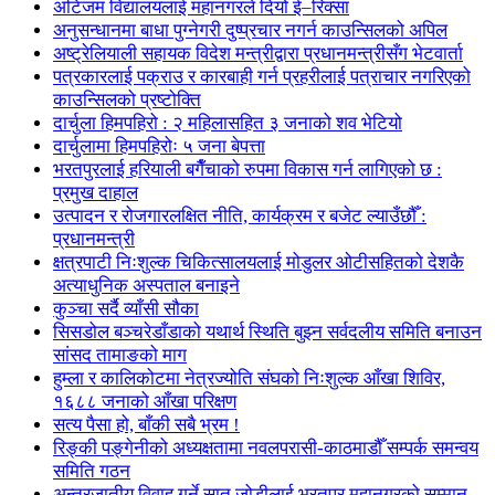
अटिजम विद्यालयलाई महानगरले दियो ई–रिक्सा
अनुसन्धानमा बाधा पुग्नेगरी दुष्प्रचार नगर्न काउन्सिलको अपिल
अष्ट्रेलियाली सहायक विदेश मन्त्रीद्वारा प्रधानमन्त्रीसँग भेटवार्ता
पत्रकारलाई पक्राउ र कारबाही गर्न प्रहरीलाई पत्राचार नगरिएको
काउन्सिलको प्रष्टोक्ति
दार्चुला हिमपहिरो : २ महिलासहित ३ जनाको शव भेटियो
दार्चुलामा हिमपहिरोः ५ जना बेपत्ता
भरतपुरलाई हरियाली बगैँचाको रुपमा विकास गर्न लागिएको छ :
प्रमुख दाहाल
उत्पादन र रोजगारलक्षित नीति, कार्यक्रम र बजेट ल्याउँछौँ :
प्रधानमन्त्री
क्षत्रपाटी निःशुल्क चिकित्सालयलाई मोडुलर ओटीसहितको देशकै
अत्याधुनिक अस्पताल बनाइने
कुञ्चा सर्दै व्याँसी सौका
सिसडोल बञ्चरेडाँडाको यथार्थ स्थिति बुझ्न सर्वदलीय समिति बनाउन
सांसद तामाङको माग
हुम्ला र कालिकोटमा नेत्रज्योति संघको निःशुल्क आँखा शिविर,
१६८८ जनाको आँखा परिक्षण
सत्य पैसा हो, बाँकी सबै भ्रम !
रिङ्की पङ्गेनीको अध्यक्षतामा नवलपरासी-काठमाडौँ सम्पर्क समन्वय
समिति गठन
अन्तरजातीय विवाह गर्ने सात जोडीलाई भरतपुर महानगरको सम्मान