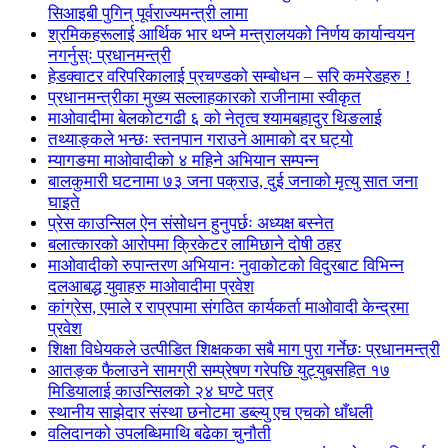
सिआइबी पुगिन् पूर्वराज्यमन्त्री लामा
श्रमिकहरूलाई आर्थिक भार थप्ने मन्त्रालयको निर्णय कार्यान्वयन
नगर्नुस्ः प्रधानमन्त्री
हेडक्वाटर वरिपरिकालाई प्रचण्डको सम्बोधन – सरि कमरेडहरु !
प्रधानमन्त्रीका मुख्य सल्लाहकारको राजीनामा स्वीकृत
माओवादीमा बेलकोटगढी ६ को नेतृत्व श्यामबहादुर थिङलाई
तथ्याङ्कले भन्छः स्तनपान गराउने आमाको दर घट्यो
म्यागङमा माओवादीको ४ महिने अभियान सम्पन्न
बालकुमारी घटनामा ७३ जना पक्राउ, दुई जनाको मृत्यु सात जना
घाइते
प्रेस काउन्सिल ऐन संसोधन हुनुपर्छः अध्यक्ष बस्नेत
बलात्कारको आरोपमा क्रिकेटर लामिछाने दोषी ठहर
माओवादीको रुपान्तरण अभियानः नुवाकोटको विदुरबाट विभिन्न
दलआबद्ध युवाहरु माओवादीमा प्रवेश
कांग्रेस, एमाले र राप्रपामा संगठित कार्यकर्ता माओवादी केन्द्रमा
प्रवेश
शिक्षा विधेयकले उत्पीडित शिक्षकका सबै माग पुरा गर्नेछः प्रधानमन्त्री
आतङ्क फैलाउने सामग्री सम्प्रेषण गरेपछि युट्युबसहित १७
मिडियालाई काउन्सिलको २४ घण्टे पत्र
स्थानीय साझेदार संस्था छनोटमा डब्ल्यु एच एचको धाँधली
वलिदानको उपलब्धिमाथि बढेका चुनौती