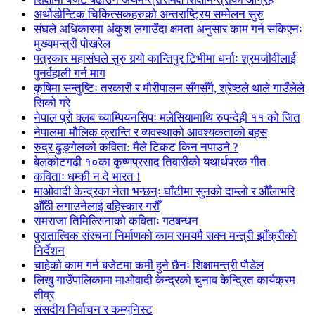
अर्थोडोन्टिक चिकित्सकहरुको अन्तराष्ट्रिय सम्मेलन सुरु
संघले अधिकारमा अंकुश लगाउँदा क्षमता अनुसार काम गर्न सकिएनः
मुख्यमन्त्री पोखरेल
पत्रकार महासंघले सुरु गर्‍यो कान्तिपुर टिभीमा धर्नाः श्रमजीवीलाई
पुनर्वहाली गर्न माग
कृषिमा सन्तुष्टिः तरकारी र मौरीपालन सँगसँगै, श्रेष्ठले थाले गाउँलेले
सिको गरे
नेपाल प्रो क्लब च्याम्पियनसिपः मलेसियामाथि रुपन्देही ११ को जित
नेपालमा मौलिक क्रान्ति र व्यवस्थाको आवश्यकताको बहस
रुद्र ढुङ्गेलको कविता: मैले टिकट किन नपाउने ?
बेलकोटगढी १०का कृष्णप्रसाद तिवारीको यथार्थपरक गीत
कविताः धम्की न दे भारत !
माओवादी केन्द्रका नेता भन्छन्ः घाँटीमा सुनको दाम्लो र औँलाभरि
औँठी लगाउनेलाई बहिस्कार गरौँ
रामराजा तिमिल्सिनाको कविताः गठबन्धन
पुरातात्विक संरचना निर्माणको काम समयमै सक्न मन्त्री झाँक्रीको
निर्देशन
चाहेको काम गर्न बजेटमा कमी हुने छैनः शिक्षामन्त्री पौडेल
लिखु गाउँपालिकामा माओवादी केन्द्रको चुनाव केन्द्रित कार्यक्रम
तीव्र
संसदीय निर्वाचन र कम्युनिस्ट