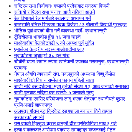
राष्ट्रिय सभा निर्वाचनः गण्डकी प्रदेशबाट मनरुपा विजयी
सकियो राष्ट्रिय सभा चुनावः आजै नतिजा आउने
रेल विभागले रेल मार्गबारे स्थलगत अध्ययन गर्ने
राष्ट्रपति रनिङ शिल्डमा पदक विजेता ८३ खेलाडी विद्यार्थी पुरस्कृत
भौतिक पूर्वाधारको बीमा गर्ने व्यवस्था गर्छौंः प्रधानमन्त्री
टुँडिखेलमा भागदौड हुँदा १६ जना घाइते
माओवादीमा बेलकोटगढी ५ को अध्यक्ष पूर्ण भूर्तेल
एमालेका केन्द्रीय सदस्य माओ‌वादीमा आए
नुवाकोटमा जुधाइयो ३८ हल गोरु
चौबीसै घण्टा समान रूपमा खानेपानी उपलब्ध गराउनुस्ः प्रधानमन्त्री
प्रचण्ड
नेपाल औषधि व्यवसायी संघ, नवलपुरको अध्यक्षमा विष्णु कँडेल
माओवादीको विधान सम्मेलन फागुन पहिलो साता
राप्ती नदि बस दुर्घटनाः मृत्यु हुनेको संख्या १२, आठ जनाको सनाखत
राप्ती पुलबाट नदिमा बस खस्यो: ५ जनाको मृत्यु
नुवाकोटमा एमसिए परियोजना लागु भएका क्षेत्रका स्थानीयले बुझाए
प्रजिअलाई ज्ञापनपत्र
अलपत्र गौतम बुद्ध क्रिकेट रङ्गशाला बनाउन तिनै तहका
सरकारको लगानी
यस वर्षको झिल्टुङ क्रस कन्ट्री दौड प्रतियोगिता माघ ६ गते
हत्या र बलत्कार आरोपमा पक्राउ रामबहादुर बम्जनलाई भेट्न