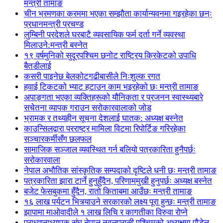
मन्त्री तामाङ
चीन भ्रमणका क्रममा भएका सम्झौता कार्यान्यवनमा गइरहेका छन्ः
प्रधानमन्त्री प्रचण्ड
लुम्बिनी प्रदेशले घरबाटै व्यवसायिक फर्म दर्ता गर्ने व्यवस्था
मिलाउने:मन्त्री बस्नेत
१९ वर्षमुनिको सुदूरपश्चिम छनोट राष्ट्रिय क्रिकेटको उपाधि
बैतडीलाई
कसरी पाइनेछ बेलकोटगढीबासीले निःशुल्क रगत
हवाई टिकटको भ्याट हटाउन काम भइरहेको छः मन्त्री तामाङ
अपाङ्गता भएका व्यक्तिहरूको यौनिकता र प्रजनन स्वास्थ्यबारे
सचेतना व्यापक गराउन सरोकारवालाको जोड
भ्रामक र तथ्यहीन सूचना देशलाई घातक: अध्यक्ष बस्नेत
काउन्सिलद्वारा परराष्ट्र मामिला विटमा रिपोर्टिङ गरिरहेका
सञ्चारकर्मीसँग छलफल
सामाजिक सञ्जाल व्यवस्थित गर्न बलियो पत्रकारिता हुनैपर्छः
सरोकारवाला
नेपाल अभौतिक सांस्कृतिक सम्पदाको दृष्टिले धनी छः मन्त्री तामाङ
पत्रकारिता झारा टार्ने हुनुहुँदैन, परिणाममुखी हुनुपर्छः अध्यक्ष बस्नेत
बजेट फेसबुकमा हुँदैन, रातो किताबमा आउँछः मन्त्री तामाङ
१६ लाख पर्यटन भित्र्याउने सरकारको लक्ष्य पूरा हुन्छः मन्त्री तामाङ
झापामा माओवादीले १ लाख लिचि र कागतीका विरुवा रोप्ने
प्राध्यानाध्यापक संघ नेपाल नवलपरासी पश्चिमको अध्यक्षमा पौडेल