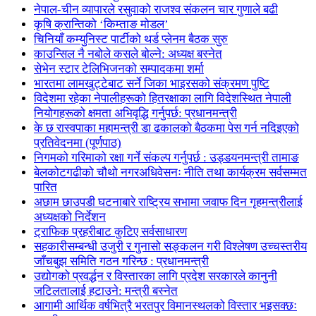
नेपाल-चीन व्यापारले रसुवाको राजश्व संकलन चार गुणाले बढी
कृषि क्रान्तिको ‘किम्ताङ मोडल’
चिनियाँ कम्युनिस्ट पार्टीको थर्ड प्लेनम बैठक सुरु
काउन्सिल नै नबोले कसले बोल्ने: अध्यक्ष बस्नेत
सेभेन स्टार टेलिभिजनको सम्पादकमा शर्मा
भारतमा लामखुट्टेबाट सर्ने जिका भाइरसको संक्रमण पुष्टि
विदेशमा रहेका नेपालीहरूको हितरक्षाका लागि विदेशस्थित नेपाली
नियोगहरूको क्षमता अभिवृद्धि गर्नुपर्छ: प्रधानमन्त्री
के छ रास्वपाका महामन्त्री डा ढकालको बैठकमा पेस गर्न नदिइएको
प्रतिवेदनमा (पूर्णपाठ)
निगमको गरिमाको रक्षा गर्ने संकल्प गर्नुपर्छ : उड्डयनमन्त्री तामाङ
बेलकोटगढीको चौथो नगरअधिवेसनः नीति तथा कार्यक्रम सर्वसम्मत
पारित
अछाम छाउपडी घटनाबारे राष्ट्रिय सभामा जवाफ दिन गृहमन्त्रीलाई
अध्यक्षको निर्देशन
ट्राफिक प्रहरीबाट कुटिए सर्वसाधारण
सहकारीसम्बन्धी उजुरी र गुनासो सङ्कलन गरी विश्लेषण उच्चस्तरीय
जाँचबुझ समिति गठन गरिन्छ : प्रधानमन्त्री
उद्योगको प्रवर्द्धन र विस्तारका लागि प्रदेश सरकारले कानुनी
जटिलतालाई हटाउने: मन्त्री बस्नेत
आगामी आर्थिक वर्षभित्रै भरतपुर विमानस्थलको विस्तार भइसक्छः