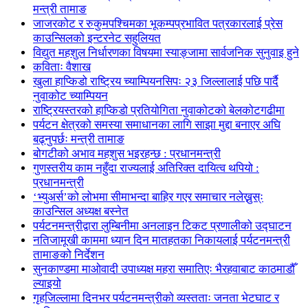
मन्त्री तामाङ
जाजरकोट र रुकुमपश्चिमका भूकम्पप्रभावित पत्रकारलाई प्रेस
काउन्सिलको इन्टरनेट सहुलियत
विद्युत महशुल निर्धारणका विषयमा स्याङ्जामा सार्वजनिक सुनुवाइ हुने
कविताः वैशाख
खुला हाप्किडो राष्ट्रिय च्याम्पियनसिपः २३ जिल्लालाई पछि पार्दै
नुवाकोट च्याम्पियन
राष्ट्रियस्तरको हाप्किडो प्रतियोगिता नुवाकोटको बेलकोटगढीमा
पर्यटन क्षेत्रको समस्या समाधानका लागि साझा मुद्दा बनाएर अघि
बढ्नुपर्छः मन्त्री तामाङ
बोगटीको अभाव महशुस भइरहन्छ : प्रधानमन्त्री
गुणस्तरीय काम नहुँदा राज्यलाई अतिरिक्त दायित्व थपियो :
प्रधानमन्त्री
‘भ्युअर्स’को लोभमा सीमाभन्दा बाहिर गएर समाचार नलेख्नुस्ः
काउन्सिल अध्यक्ष बस्नेत
पर्यटनमन्त्रीद्वारा लुम्बिनीमा अनलाइन टिकट प्रणालीको उद्घाटन
नतिजामूखी काममा ध्यान दिन मातहतका निकायलाई पर्यटनमन्त्री
तामाङको निर्देशन
सुनकाण्डमा मा‌ओवादी उपाध्यक्ष महरा समातिएः भैरहवाबाट काठमाडौँ
ल्याइयो
गृहजिल्लामा दिनभर पर्यटनमन्त्रीको व्यस्तताः जनता भेटघाट र