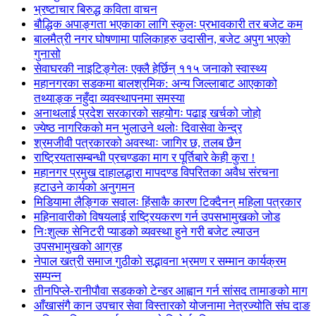
भ्रष्टाचार बिरुद्ध कविता वाचन
बौद्धिक अपाङ्गता भएकाका लागि स्कुलः प्रभावकारी तर बजेट कम
बालमैत्री नगर घोषणामा पालिकाहरु उदासीन, बजेट अपुग भएको
गुनासो
सेवाघरकी नाइटिङ्गेलः एक्लै हेर्छिन् ११५ जनाको स्वास्थ्य
महानगरका सडकमा बालश्रमिक: अन्य जिल्लाबाट आएकाको
तथ्याङ्क नहुँदा व्यवस्थापनमा समस्या
अनाथलाई प्रदेश सरकारको सहयोगः पढाइ खर्चको जोहो
ज्येष्ठ नागरिकको मन भुलाउने थलोः दिवासेवा केन्द्र
श्रमजीवी पत्रकारको अवस्थाः जागिर छ, तलब छैन
राष्ट्रियतासम्बन्धी प्रचण्डका माग र पूर्तिबारे केही कुरा !
महानगर प्रमुख दाहालद्धारा मापदण्ड विपरितका अवैध संरचना
हटाउने कार्यको अनुगमन
मिडियामा लैङ्गिक सवालः हिंसाकै कारण टिक्दैनन् महिला पत्रकार
महिनावारीको विषयलाई राष्ट्रियकरण गर्न उपसभामुखको जोड
निःशुल्क सेनिटरी प्याडको व्यवस्था हुने गरी बजेट ल्याउन
उपसभामुखको आग्रह
नेपाल खत्री समाज गुठीको सद्भावना भ्रमण र सम्मान कार्यक्रम
सम्पन्न
तीनपिप्ले-रानीपौवा सडकको टेन्डर आह्वान गर्न सांसद तामाङको माग
आँखासंगै कान उपचार सेवा विस्तारको योजनामा नेत्रज्योति संघ दाङ