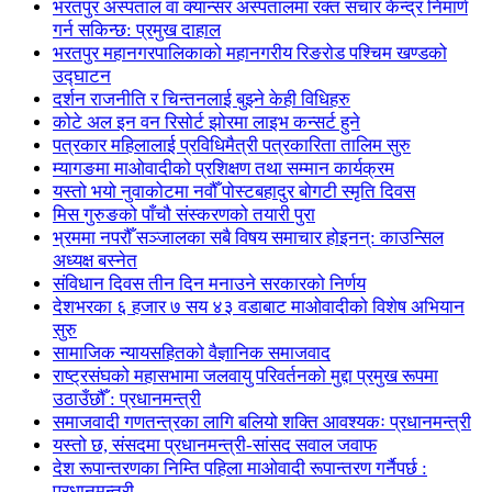
भरतपुर अस्पताल वा क्यान्सर अस्पतालमा रक्त संचार केन्द्र निमार्ण
गर्न सकिन्छ: प्रमुख दाहाल
भरतपुर महानगरपालिकाको महानगरीय रिङरोड पश्चिम खण्डको
उद्घाटन
दर्शन राजनीति र चिन्तनलाई बुझ्ने केही विधिहरु
कोटे अल इन वन रिसोर्ट झोरमा लाइभ कन्सर्ट हुने
पत्रकार महिलालाई प्रविधिमैत्री पत्रकारिता तालिम सुरु
म्यागङमा माओवादीको प्रशिक्षण तथा सम्मान कार्यक्रम
यस्तो भयो नुवाकोटमा नवौँ पोस्टबहादुर बोगटी स्मृति दिवस
मिस गुरुङको पाँचौ संस्करणको तयारी पुरा
भ्रममा नपरौँ सञ्जालका सबै विषय समाचार होइनन्: काउन्सिल
अध्यक्ष बस्नेत
संविधान दिवस तीन दिन मनाउने सरकारको निर्णय
देशभरका ६ हजार ७ सय ४३ वडाबाट माओवादीको विशेष अभियान
सुरु
सामाजिक न्यायसहितको वैज्ञानिक समाजवाद
राष्ट्रसंघको महासभामा जलवायु परिवर्तनको मुद्दा प्रमुख रूपमा
उठाउँछौँ : प्रधानमन्त्री
समाजवादी गणतन्त्रका लागि बलियो शक्ति आवश्यकः प्रधानमन्त्री
यस्तो छ, संसदमा प्रधानमन्त्री-सांसद सवाल जवाफ
देश रूपान्तरणका निम्ति पहिला माओवादी रूपान्तरण गर्नैपर्छ :
प्रधानमन्त्री