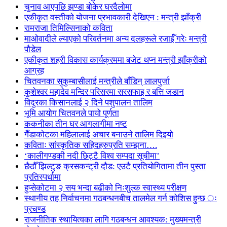
चुनाव आएपछि झण्डा बोकेर घरदैलोमा
एकीकृत वस्तीको योजना प्रभावकारी देखिएन : मन्त्री झाँक्री
रामराजा तिमिल्सिनाको कविता
माओवादीले ल्याएको परिवर्तनमा अन्य दलहरूले रजाईँ गरेः मन्त्री
पौडेल
एकीकृत शहरी विकास कार्यक्रममा बजेट थप्न मन्त्री झाँक्रीको
आग्रह
चितवनका सुकुम्बासीलाई मन्त्रीले बाँडिन् लालपुर्जा
कुशेश्वर महादेव मन्दिर परिसरमा सरसफाइ र बत्ति जडान
विदुरका किसानलाई २ दिने पशुपालन तालिम
भूमि आयोग चितवनले पायो पूर्णता
ककनीका तीन घर आगलागीमा नष्ट
गैँडाकोटका महिलालाई अचार बनाउने तालिम दिइयो
कविताः सांस्कृतिक सहिदहरुप्रति सम्झना….
‘कालीगण्डकी नदी छिट्टै विश्व सम्पदा सूचीमा’
छैठौँ झिल्टुङ क्रसकन्ट्री दौड: एउटै प्रतियोगितामा तीन पुस्ता
प्रतिस्पर्धामा
हुप्सेकोटमा २ सय भन्दा बढीको निःशुल्क स्वास्थ्य परीक्षण
स्थानीय तह निर्वाचनमा गठबन्धनबीच तालमेल गर्न कोशिस हुन्छ ः
प्रचण्ड
राजनीतिक स्थायित्वका लागि गठबन्धन आवश्यक: मुख्यमन्त्री