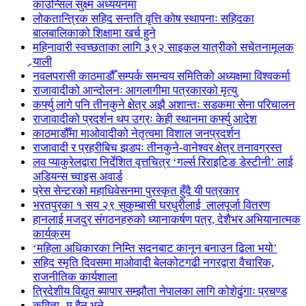
काउन्सिल सुक्ष्म अध्ययनमा
लोकतान्त्रिक सहिद सन्तति वृत्ति कोष स्थापनाः सहिदका
बालबालिकाको शिक्षामा खर्च हुने
महिनावारी स्वच्छताका लागि ३९२ साइकल यात्रीको सचेतनामूलक
र्‍याली
नवलपरासी काठमाडौँ सम्पर्क समन्वय समितिको अध्यक्षमा विश्वकर्मा
राजावादीको आन्दोलनः आगलागीमा पत्रकारको मृत्यु
कर्फ्यु लागे पनि तीनकुने क्षेत्र अझै अशान्तः सडकमा सेना परिचालन
राजावादीको प्रदर्शन थप उग्रः केही स्थानमा कर्फ्यु आदेश
काठमाडौँमा माओवादीको नेतृत्वमा विशाल जनप्रदर्शन
राजावादी र प्रहरीबिच झडपः तीनकुने-वानेश्वर क्षेत्र तनावग्रस्त
लव प्याकुरेलद्वारा निर्देशित वृत्तचित्र ‘गर्ल्स रिराइटिङ डेस्टीनी’ लाई
अडियन्स च्वाइस अवार्ड
प्रेस सेन्टरको महाधिवेसनमा पुरस्कृत हुँदै यी पत्रकार
भरतपुरका १ सय २९ सुकुम्बासी घरधुरीलाई लालपूर्जा वितरण
हानलाई मजदुर संगठनहरुको ध्यानाकर्षण पत्र, देशैभर अभियानात्मक
कार्यक्रम
‘महिला अधिकारका निम्ति सदनबाट कानून बनाउन ढिला भयो’
सहिद स्मृति दिवसमा माओवादी बेलकोटगढी नगरद्वारा वैचारिक,
राजनीतिक कार्यशाला
त्रिदेशीय विद्युत ब्यापार सम्झौता नेपालका लागि कोशेढुंगाः प्रचण्ड
कविता- म हैन भने