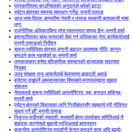
पत्रकारितामा काउन्सिलको अनुदानले थपेको इट्टा
पर्यटन क्षेत्रका समस्या समाधान गर्नेछुः मन्त्री तामाङ
आज भाषा दिवसः बाग्मतीमा नेवारी र तामाङ सरकारी कामकाजी भाषा
लागु
राजनीतिक अधिकारबिना प्रेस स्वतन्त्रता सम्भव छैनः मन्त्री शर्मा
इमान्दारिताका साथ जनताकाे सेवा गर्न पालिकाका नेता कार्यकर्तालाई
मन्त्री तामाङको निर्देशन
सूचना प्रविधिका क्षेत्रमा लगानी बढाउन आवश्यक नीति, कानुन
बनाउने काम भइरहेको छः मन्त्री शर्मा
जनकलाकार श्रेष्ठ साँस्कृतिक संस्थानको सञ्चालक सदस्यमा
नियुक्त
उल्लु संरक्षक राजु आचार्यलाई बेलायतमा ह्वाइटली अवार्ड
बजेटमा राख्नुपर्ने आमसञ्चारका विषयबारे मन्त्रालयद्वारा सुझाव
संकलन
नेपाललाई सूचना प्रविधिको अन्तर्राष्ट्रिय ‘हब’ बनाउन सकिन्छः
मन्त्री शर्मा
पर्यटन क्षेत्रको विकासका लागि निजीक्षेत्रसँग सहकार्य गरी नीतिगत
सुधार गर्ने छौँ: मन्त्री तामाङ
निकुञ्ज वार्डेनको ज्यादती: मध्यवर्ती क्षेत्र उपभोक्ता समितिलाई नै
बाइपास, काग्रेसले बुझायो प्रजिअलाई ज्ञापनपत्र
ककनीमा अन्तर्राष्ट्रिय प्रदर्शनी केन्द्र बनाउने काम अघि बढ्योः