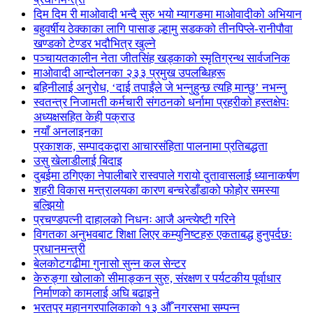
दिम दिम री माओवादी भन्दै सुरु भयो म्यागङमा माओवादीको अभियान
बहुवर्षीय ठेक्काका लागि पासाङ ल्हामु सडकको तीनपिप्ले-रानीपौवा
खण्डको टेण्डर भदौभित्र खुल्ने
पञ्चायतकालीन नेता जीतसिंह खड्काको स्मृतिग्रन्थ सार्वजनिक
माओवादी आन्दोलनका २३३ प्रमुख उपलब्धिहरू
बहिनीलाई अनुरोध, ‘दाई तपाईंले जे भन्नुहुन्छ त्यहि मान्छु’ नभन्नु
स्वतन्त्र निजामती कर्मचारी संगठनको धर्नामा प्रहरीको हस्तक्षेपः
अध्यक्षसहित केही पक्राउ
नयाँ अनलाइनका
प्रकाशक, सम्पादकद्वारा आचारसंहिता पालनामा प्रतिबद्धता
उसु खेलाडीलाई बिदाइ
दुबईमा ठगिएका नेपालीबारे रास्वपाले गरायो दुतावासलाई ध्यानाकर्षण
शहरी विकास मन्त्रालयका कारण बन्चरेडाँडाको फोहोर समस्या
बल्झियो
प्रचण्डपत्नी दाहालको निधनः आजै अन्त्येष्टी गरिने
विगतका अनुभवबाट शिक्षा लिएर कम्युनिष्टहरु एकताबद्ध हुनुपर्दछः
प्रधानमन्त्री
बेलकोटगढीमा गुनासो सुन्न कल सेन्टर
केरुङ्गा खोलाको सीमाङ्कन सुरु, संरक्षण र पर्यटकीय पूर्वाधार
निर्माणको कामलाई अघि बढाइने
भरतपुर महानगरपालिकाको १३ औँ नगरसभा सम्पन्न