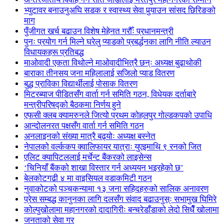
भ्युटावर बनाउनुअघि सडक र स्वास्थ्य सेवा पुर्‍याउन सांसद छिरिङको
माग
पुँजीगत खर्च बढाउन विशेष मेहेनत गरौँः प्रधानमन्त्री
पुनः प्रयोग गर्न मिल्ने घरेलु प्याडको प्रबर्द्धनका लागि नीति ल्याउन
विधायकहरू प्रतिबद्ध
माओवादी एकता विथोल्ने माओवादीभित्रै छन्ः अध्यक्ष बुढाथोकी
बाराका तीनसय जना महिलालाई सजिलो प्याड वितरण
बुद्ध प्राविका विद्यार्थीलाई पोसाक वितरण
मिटरब्याज पीडितसँग वार्ता गर्न समिति गठन, विधेयक दर्ताबारे
मन्त्रीपरिषद्को बैठकमा निर्णय हुने
एफसी क्लब क्यामरुनले जित्यो प्रथम कोहलपुर गोल्डकपको उपाधि
आन्दोलनरत पक्षसँग वार्ता गर्न समिति गठन
अनलाइनको संख्या मात्रै बढ्योः अध्यक्ष बस्नेत
नेपालको वर्ल्ककप क्वालिफायर यात्राः युएइमाथि ९ रनको जित
एलिट क्यापिटललाई मर्चेन्ट बैंकरको लाइसेन्स
‘चिनियाँ बैंकको शाखा विस्तार गर्न अध्ययन भइरहेको छ’
बेलकोटगढी ४ मा वाइसियल वडाकमिटी गठन
नुवाकोटको पञ्चकन्यामा १३ जना सहिदहरुको सालिक अनावरण
प्रेस सम्बद्ध कानुनका लागि दलसँग संवाद बढाउनुस्ः सभामुख घिमिरे
कोल्पुखोलामा महानगरको दादागिरीः बन्चरेडाँडाको लेदो सिधैँ खोलामा
जनताको सेवा गर