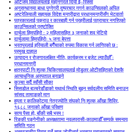
अटिजम विद्यालयलाई महानगरले दियो ई–रिक्सा
अनुसन्धानमा बाधा पुग्नेगरी दुष्प्रचार नगर्न काउन्सिलको अपिल
अष्ट्रेलियाली सहायक विदेश मन्त्रीद्वारा प्रधानमन्त्रीसँग भेटवार्ता
पत्रकारलाई पक्राउ र कारबाही गर्न प्रहरीलाई पत्राचार नगरिएको
काउन्सिलको प्रष्टोक्ति
दार्चुला हिमपहिरो : २ महिलासहित ३ जनाको शव भेटियो
दार्चुलामा हिमपहिरोः ५ जना बेपत्ता
भरतपुरलाई हरियाली बगैँचाको रुपमा विकास गर्न लागिएको छ :
प्रमुख दाहाल
उत्पादन र रोजगारलक्षित नीति, कार्यक्रम र बजेट ल्याउँछौँ :
प्रधानमन्त्री
क्षत्रपाटी निःशुल्क चिकित्सालयलाई मोडुलर ओटीसहितको देशकै
अत्याधुनिक अस्पताल बनाइने
कुञ्चा सर्दै व्याँसी सौका
सिसडोल बञ्चरेडाँडाको यथार्थ स्थिति बुझ्न सर्वदलीय समिति बनाउन
सांसद तामाङको माग
हुम्ला र कालिकोटमा नेत्रज्योति संघको निःशुल्क आँखा शिविर,
१६८८ जनाको आँखा परिक्षण
सत्य पैसा हो, बाँकी सबै भ्रम !
रिङ्की पङ्गेनीको अध्यक्षतामा नवलपरासी-काठमाडौँ सम्पर्क समन्वय
समिति गठन
अन्तरजातीय विवाह गर्ने सात जोडीलाई भरतपुर महानगरको सम्मान