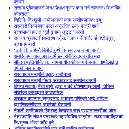
प्रथम
सत्तामा पुगेकाहरुले जनअपेक्षाअनुसार काम गर्न सकेनन्ः शिक्षाविद्
कोइराला
चिलिमे–त्रिशूली आयोजनाको काम सन्तोषजनक: इयु
सरकारी निकायका डाटा असुरक्षित छन्- मन्त्री शर्मा
प्रचण्डको हालत ‘दुई डुंगामा खुट्टा’जस्तो
राजस्व चुहावट नियन्त्रण गर्नुस्, गलत गर्ने कसैलाई नछोड्नुस् :
प्रधानमन्त्री
‘उनी कि उहिल्यै डिपोर्ट हुन्थे कि झ्यालखानामा जान्थे’
अमेरिकामा चालु अवस्थामै छन् रविविरुद्धका तीन मुद्दा
सौन्दर्य प्रतियोगिताका नाममा यौन शोषण गर्ने मनोज पाण्डेलाई ७
वर्षको जेल सजाय
रास्वपाका मन्त्रीले बुझाए राजीनामा
रास्वपाका मन्त्री फिर्ता, सरकारलाई समर्थन कायमै
विप्लव नेकपा (मेची ब्युरो )द्वारा ९ बुदे घोषणापत्र जारी, विभिन्न
संघर्षका कार्यक्रम सार्वजनिक
अस्कल क्याम्पस प्रमुखलाई अपहरण गरिएको भन्दै अखिल
क्रान्तिकारीद्वारा संघर्षको चेतावनी
नेपाली श्रमिकको हितलाई केन्द्रमा राख्न प्रधानमन्त्रीको जोड
नेत्रज्योति संघ र पत्रकार महासंघबिच सम्झौता, सञ्चारकर्मीहरुको
निःशुल्क आँखा जाँच हुने
अखिल क्रान्तिकारीले सुरु गर्यो स्ववियु कार्यशाला