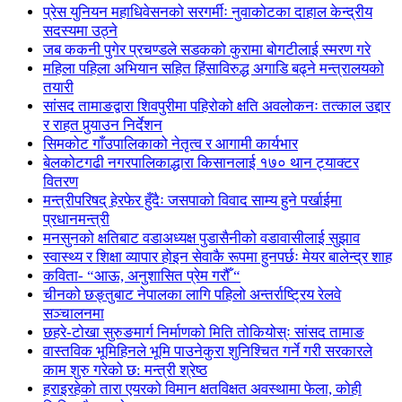
प्रेस युनियन महाधिवेसनको सरगर्मीः नुवाकोटका दाहाल केन्द्रीय
सदस्यमा उठ्ने
जब ककनी पुगेर प्रचण्डले सडकको कुरामा बोगटीलाई स्मरण गरे
महिला पहिला अभियान सहित हिंसाविरुद्ध अगाडि बढ्ने मन्त्रालयको
तयारी
सांसद तामाङद्वारा शिवपुरीमा पहिरोको क्षति अवलोकनः तत्काल उद्दार
र राहत पुर्‍याउन निर्देशन
सिमकोट गाँउपालिकाको नेतृत्व र आगामी कार्यभार
बेलकोटगढी नगरपालिकाद्धारा किसानलाई १७० थान ट्याक्टर
वितरण
मन्त्रीपरिषद् हेरफेर हुँदैः जसपाको विवाद साम्य हुने पर्खाईमा
प्रधानमन्त्री
मनसुनको क्षतिबाट वडाअध्यक्ष पुडासैनीको वडावासीलाई सुझाव
स्वास्थ्य र शिक्षा व्यापार होइन सेवाकै रूपमा हुनपर्छः मेयर बालेन्द्र शाह
कविता- “आऊ, अनुशासित प्रेम गरौँ “
चीनको छङ्तुबाट नेपालका लागि पहिलो अन्तर्राष्ट्रिय रेलवे
सञ्चालनमा
छहरे-टोखा सुरुङमार्ग निर्माणको मिति तोकियोस्ः सांसद तामाङ
वास्तविक भूमिहिनले भूमि पाउनेकुरा शुनिश्चित गर्ने गरी सरकारले
काम शुरु गरेको छ: मन्त्री श्रेष्ठ
हराइरहेको तारा एयरको विमान क्षतविक्षत अवस्थामा फेला, कोही