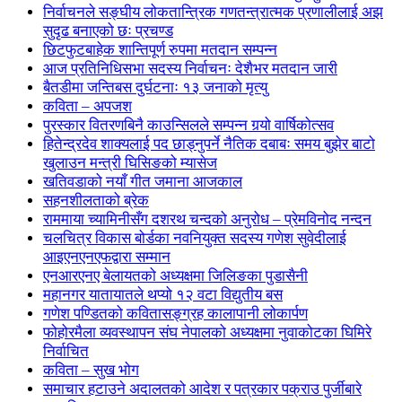
निर्वाचनले सङ्घीय लोकतान्त्रिक गणतन्त्रात्मक प्रणालीलाई अझ
सुदृढ बनाएको छः प्रचण्ड
छिटफुटबाहेक शान्तिपूर्ण रुपमा मतदान सम्पन्न
आज प्रतिनिधिसभा सदस्य निर्वाचनः देशैभर मतदान जारी
बैतडीमा जन्तिबस दुर्घटनाः १३ जनाको मृत्यु
कविता – अपजश
पुरस्कार वितरणबिनै काउन्सिलले सम्पन्न गर्‍यो वार्षिकोत्सव
हितेन्द्रदेव शाक्यलाई पद छाड्नुपर्ने नैतिक दबाबः समय बुझेर बाटो
खुलाउन मन्त्री घिसिङको म्यासेज
खतिवडाको नयाँ गीत जमाना आजकाल
सहनशीलताको ब्रेक
राममाया च्यामिनीसँग दशरथ चन्दको अनुरोध – प्रेमविनोद नन्दन
चलचित्र विकास बोर्डका नवनियुक्त सदस्य गणेश सुवेदीलाई
आइएनएनएफद्वारा सम्मान
एनआरएनए बेलायतको अध्यक्षमा जिलिङका पुडासैनी
महानगर यातायातले थप्यो १२ वटा विद्युतीय बस
गणेश पण्डितको कवितासङ्ग्रह कालापानी लोकार्पण
फोहोरमैला व्यवस्थापन संघ नेपालको अध्यक्षमा नुवाकोटका घिमिरे
निर्वाचित
कविता – सुख भोग
समाचार हटाउने अदालतको आदेश र पत्रकार पक्राउ पुर्जीबारे