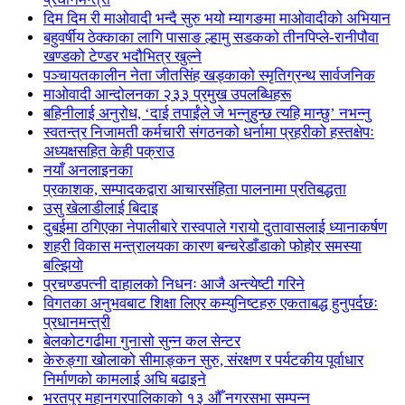
दिम दिम री माओवादी भन्दै सुरु भयो म्यागङमा माओवादीको अभियान
बहुवर्षीय ठेक्काका लागि पासाङ ल्हामु सडकको तीनपिप्ले-रानीपौवा
खण्डको टेण्डर भदौभित्र खुल्ने
पञ्चायतकालीन नेता जीतसिंह खड्काको स्मृतिग्रन्थ सार्वजनिक
माओवादी आन्दोलनका २३३ प्रमुख उपलब्धिहरू
बहिनीलाई अनुरोध, ‘दाई तपाईंले जे भन्नुहुन्छ त्यहि मान्छु’ नभन्नु
स्वतन्त्र निजामती कर्मचारी संगठनको धर्नामा प्रहरीको हस्तक्षेपः
अध्यक्षसहित केही पक्राउ
नयाँ अनलाइनका
प्रकाशक, सम्पादकद्वारा आचारसंहिता पालनामा प्रतिबद्धता
उसु खेलाडीलाई बिदाइ
दुबईमा ठगिएका नेपालीबारे रास्वपाले गरायो दुतावासलाई ध्यानाकर्षण
शहरी विकास मन्त्रालयका कारण बन्चरेडाँडाको फोहोर समस्या
बल्झियो
प्रचण्डपत्नी दाहालको निधनः आजै अन्त्येष्टी गरिने
विगतका अनुभवबाट शिक्षा लिएर कम्युनिष्टहरु एकताबद्ध हुनुपर्दछः
प्रधानमन्त्री
बेलकोटगढीमा गुनासो सुन्न कल सेन्टर
केरुङ्गा खोलाको सीमाङ्कन सुरु, संरक्षण र पर्यटकीय पूर्वाधार
निर्माणको कामलाई अघि बढाइने
भरतपुर महानगरपालिकाको १३ औँ नगरसभा सम्पन्न