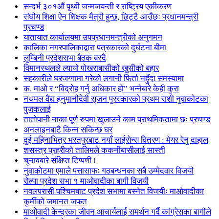
सन्दर्भ ३०१औं पृथ्वी जन्मजयन्ती र राष्ट्रिय एकीकरण
संघीय शिक्षा ऐन शिक्षक मैत्री हुन्छ, छिट्टै आउँछः प्रधानमन्त्री
प्रचण्ड
यातायात कार्यालयमा उपप्रधानमन्त्रीको अनुगमन
कालिका नगरपालिकाद्वारा पत्रकारको दुर्घटना बीमा
लुम्बिनी प्रदेशसभा बैठक बस्दै
विमानस्थलले ल्यायो पोखराबासीको खुसीको बहार
सहकारीले घरजग्गामा गरेको लगानी फिर्ता नहुँदा समस्यामा
क. माओ र “विद्रोह गर्नु अधिकार हो” भन्नेबारे केही कुरा
नथमल वैद्य हनुमानीदेवी सृजन पुरस्कारको प्रथम राशी नुवाकोटका
पुजकलाई
तातोपानी नाका पूर्ण रुपमा खुलाउने काम प्राथमिकतामा छः प्रचण्ड
अनलाइनबाटै किन्न सकिन्छ घर
दुई महिनाभित्र भरतपुरबाट नयाँ लाईसेन्स वितरण : मेयर रेनु दाहाल
शसस्त्र प्रहरीको तालिमले ककनीबासीलाई सास्ती
चुनावबारे संक्षिप्त टिप्पणी !
नुवाकोटमा एमाले पत्तासाफः गठबन्धनका सबै उम्मेदवार विजयी
रोल्पा प्रदेश सभा १ माओवादीका बागी विजयी
नवलपरासी पश्चिमबाट प्रदेश सभामा बस्नेत विजयीः माओवादीका
कुर्मीको जमानत जफत
माओवादी केन्द्रका जीवन आचार्यलाई समर्थन गर्दै कांग्रेसका बागीले