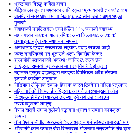
भ्रष्टाचार बिरुद्ध कविता वाचन
बौद्धिक अपाङ्गता भएकाका लागि स्कुलः प्रभावकारी तर बजेट कम
बालमैत्री नगर घोषणामा पालिकाहरु उदासीन, बजेट अपुग भएको
गुनासो
सेवाघरकी नाइटिङ्गेलः एक्लै हेर्छिन् ११५ जनाको स्वास्थ्य
महानगरका सडकमा बालश्रमिक: अन्य जिल्लाबाट आएकाको
तथ्याङ्क नहुँदा व्यवस्थापनमा समस्या
अनाथलाई प्रदेश सरकारको सहयोगः पढाइ खर्चको जोहो
ज्येष्ठ नागरिकको मन भुलाउने थलोः दिवासेवा केन्द्र
श्रमजीवी पत्रकारको अवस्थाः जागिर छ, तलब छैन
राष्ट्रियतासम्बन्धी प्रचण्डका माग र पूर्तिबारे केही कुरा !
महानगर प्रमुख दाहालद्धारा मापदण्ड विपरितका अवैध संरचना
हटाउने कार्यको अनुगमन
मिडियामा लैङ्गिक सवालः हिंसाकै कारण टिक्दैनन् महिला पत्रकार
महिनावारीको विषयलाई राष्ट्रियकरण गर्न उपसभामुखको जोड
निःशुल्क सेनिटरी प्याडको व्यवस्था हुने गरी बजेट ल्याउन
उपसभामुखको आग्रह
नेपाल खत्री समाज गुठीको सद्भावना भ्रमण र सम्मान कार्यक्रम
सम्पन्न
तीनपिप्ले-रानीपौवा सडकको टेन्डर आह्वान गर्न सांसद तामाङको माग
आँखासंगै कान उपचार सेवा विस्तारको योजनामा नेत्रज्योति संघ दाङ