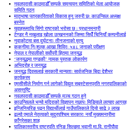
नवलपरासी काठमाडौँ सम्पर्क समन्वयन समितिको भेला आयोजक
समिति गठन
मातृभाषा पत्रकारिताको विकास हुनु जरुरी छः काउन्सिल अध्यक्ष
बस्नेत
युवाहरूमाथि सिंगो राष्ट्रको भरोसा छ : प्रधानमन्त्री
टेण्डर नै नखुलाइ खोला उत्खननको जिम्मा सिधैँ चिनियाँ कम्पनीलाई
नुवाकोटमा बस दुर्घटनाः तीनजनाको मृत्यु
ककनीमा निःशुल्क आखा शिविरः ५४८ जनाको परीक्षण
नेपाल र नेपालीको सर्वोपरी हितमा जनयुद्ध
‘जनयुद्धमा गण्डकी’ नामक पुस्तक लोकार्पण
अभिद्रोह र जनयुद्ध
जनयुद्ध दिवसलाई सरकारी मान्यताः सार्वजनिक बिदा देशैभर
कार्यक्रम
एमसीसीले निर्माण गर्न लागेको विद्युत सबस्टेसनप्रति नगरपालिकाको
असन्तुष्टि
नवलपरासी काठमाडौँ सम्पर्क मञ्च गठन हुने
काउन्सिलले भन्यो मदिराको विज्ञापन नछापः मिडियाले लत्याए आग्रह
इन्जिनियरिङ पढ्न विद्यार्थीलाई गाउँपालिकाले दियो साढे २ लाख
ढल्यो एमाले नेतृत्वको सुदूरपश्चिम सरकारः नयाँ मुख्यमन्त्रीमा
काँग्रेसका शाह
पालिकास्तरीय राष्ट्रपति रनिङ सिल्डमा भवानी मा.वि. रानीपौवा