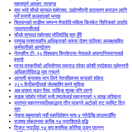
महत्वपूर्ण अवसर: प्रचण्ड
सुरु भयो चौथो सुनवल महोत्सव: उद्योगमैत्री वातावरण बनाउन लागि
पर्ने मन्त्री कलवारको भनाइ
चितवनको माडीमा सम्पन्न मैयादेवि महिला क्रिकेट सिरिजको उपाधि
नवलपरासीलाई
चौथो सुनवल महोत्सव भोलिदेखि सुरु हुँदै
प्रमुख प्रशासकीय अधिकृतको सरुवा रोक्न पालिका अध्यक्षसहित
कर्मचारीको आन्दोलन
नेत्रहीन टी–२० विश्वकप क्रिकेटमा नेपालले अफगानिस्तानलाई
हरायो
मानव तस्करीको अभियोगमा पक्राउ परेका कोशी प्रदेशका पूर्वमन्त्री
अधिकारीविरुद्ध मुद्दा नचल्ने
आगामी चुनावमा भाग लिने नेत्रविक्रम चन्दको संकेत
२८५ कैदीबन्दीलाई जेलबाहिर बस्ने सुविधा
अब धरहरा चढ्न पैसा, पार्किङ शुल्क पनि लाग्ने
सडक फोहोर गरेको भन्दै एमालेलाई महानगरको १ लाख जरिवाना
भरतपुर महानगरपालिकाद्धारा तीन पाङ्ग्रे अटोको रुट परमिट दिन
सुरु
नेकपा बहुमतको नवौं महाधिवेशन माघ ४ गतेदेखि काठमाडौँमा
राजश्व संकलनमा करिब १७ प्रतशितले वृद्धि
टिकट नपाउँदा १४ सय श्रमिक कोरिया उड्न पाएनन्