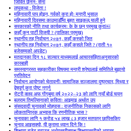
जिवित छैनन्: सेना
लघुकथा : विजेता !
महिनावारी पाप होइन, गर्वको कुरा होः मन्त्री भुसाल
महिनावारी दिवसमा काठमाडौँमा बृहत साइकल र्‍याली हुने
सरकारको नीति तथा कार्यक्रमः के के छन् प्रमुख कुरा￼
कहाँ कुन पार्टी विजयी ? (पालिका प्रमुख)
स्थानीय तह निर्वाचन २०७९, कहाँ कस्को जित
स्थानीय तह निर्वाचन २०७९, कहाँ कसले जिते ? (राती १०
बजेसम्मको अपडेट)
मतदानका दिन १८ सञ्चार माध्यमलाई आचारसंहिताअनुसारको
कारबाही
समस्याग्रस्त सहकारीका विषयमा मन्त्री श्रेष्ठलाई समितिले बुझायो
प्रतिवेदन
निर्वाचन आयोगको चेतावनीः सामाजिक सञ्जालमा दुष्प्रचार, मिथ्या र
द्वेषपूर्ण कुरा पोष्ट नगर्नु
रोटरी क्लव अफ गोंगबुमा वर्ष २०२२–२३ को लागि नयाँ बोर्ड चयन
बलराम तिमल्सिनाको कविताः आइमाइ अर्थात् उप
संसदवादी चुनावको मोहपास : राजनीतिक निकासको लागि
लोकतान्त्रिक अभ्यास कि रणनीतिक भास ?
चुनावका लागि १ करोड ५४ लाख ८३ हजार मतपत्र छापिसकिए
चुनाव आइसक्यो, यी कुरामा ध्यान दिने कि !
शिक्षामा बजेट बढाउन अर्थमन्त्रीसमक्ष शिक्षामन्त्रीको आग्रह