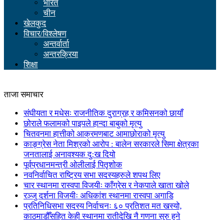
भारत
चीन
खेलकुद
विचार/विश्लेषण
अन्तर्वार्ता
अन्तरक्रिया
शिक्षा
ताजा समाचार
संघीयता र मधेसः राजनीतिक दुराग्रह र कमिसनको छायाँ
छोराले फलामको पाइपले हान्दा बाबुको मृत्यु
चितवनमा हात्तीको आक्रमणबाट आमाछोराको मृत्यु
काङ्ग्रेस नेता मिश्रको आरोप : बालेन सरकारले सिमा क्षेत्रका
जनतालाई अनावश्यक दु:ख दियो
पूर्वप्रधानमन्त्री ओलीलाई पितृशोक
नवनिर्वाचित राष्ट्रिय सभा सदस्यहरुले शपथ लिए
चार स्थानमा रास्वपा विजयीः काँग्रेस र नेकपाले खाता खोले
रञ्जु दर्शना विजयीः अधिकांश स्थानमा रास्वपा अगाडि
प्रतिनिधिसभा सदस्य निर्वाचनः ६० प्रतिशत मत खस्यो,
काठमाडौँसहित केही स्थानमा रातीदेखि नै गणना सुरु हुने