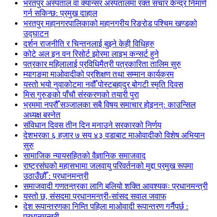
भरतपुर अस्पताल वा क्यान्सर अस्पतालमा रक्त संचार केन्द्र निमार्ण
गर्न सकिन्छ: प्रमुख दाहाल
भरतपुर महानगरपालिकाको महानगरीय रिङरोड पश्चिम खण्डको
उद्घाटन
दर्शन राजनीति र चिन्तनलाई बुझ्ने केही विधिहरु
कोटे अल इन वन रिसोर्ट झोरमा लाइभ कन्सर्ट हुने
पत्रकार महिलालाई प्रविधिमैत्री पत्रकारिता तालिम सुरु
म्यागङमा माओवादीको प्रशिक्षण तथा सम्मान कार्यक्रम
यस्तो भयो नुवाकोटमा नवौँ पोस्टबहादुर बोगटी स्मृति दिवस
मिस गुरुङको पाँचौ संस्करणको तयारी पुरा
भ्रममा नपरौँ सञ्जालका सबै विषय समाचार होइनन्: काउन्सिल
अध्यक्ष बस्नेत
संविधान दिवस तीन दिन मनाउने सरकारको निर्णय
देशभरका ६ हजार ७ सय ४३ वडाबाट माओवादीको विशेष अभियान
सुरु
सामाजिक न्यायसहितको वैज्ञानिक समाजवाद
राष्ट्रसंघको महासभामा जलवायु परिवर्तनको मुद्दा प्रमुख रूपमा
उठाउँछौँ : प्रधानमन्त्री
समाजवादी गणतन्त्रका लागि बलियो शक्ति आवश्यकः प्रधानमन्त्री
यस्तो छ, संसदमा प्रधानमन्त्री-सांसद सवाल जवाफ
देश रूपान्तरणका निम्ति पहिला माओवादी रूपान्तरण गर्नैपर्छ :
प्रधानमन्त्री