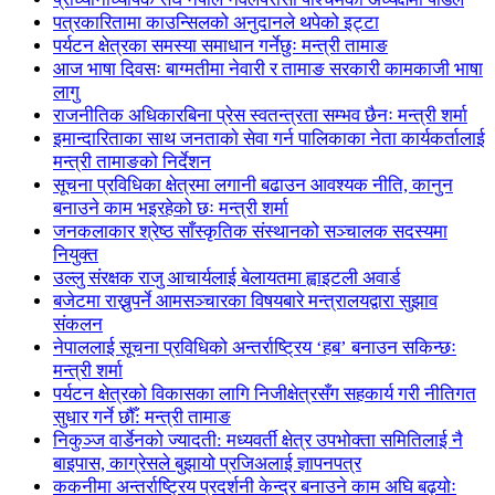
पत्रकारितामा काउन्सिलको अनुदानले थपेको इट्टा
पर्यटन क्षेत्रका समस्या समाधान गर्नेछुः मन्त्री तामाङ
आज भाषा दिवसः बाग्मतीमा नेवारी र तामाङ सरकारी कामकाजी भाषा
लागु
राजनीतिक अधिकारबिना प्रेस स्वतन्त्रता सम्भव छैनः मन्त्री शर्मा
इमान्दारिताका साथ जनताकाे सेवा गर्न पालिकाका नेता कार्यकर्तालाई
मन्त्री तामाङको निर्देशन
सूचना प्रविधिका क्षेत्रमा लगानी बढाउन आवश्यक नीति, कानुन
बनाउने काम भइरहेको छः मन्त्री शर्मा
जनकलाकार श्रेष्ठ साँस्कृतिक संस्थानको सञ्चालक सदस्यमा
नियुक्त
उल्लु संरक्षक राजु आचार्यलाई बेलायतमा ह्वाइटली अवार्ड
बजेटमा राख्नुपर्ने आमसञ्चारका विषयबारे मन्त्रालयद्वारा सुझाव
संकलन
नेपाललाई सूचना प्रविधिको अन्तर्राष्ट्रिय ‘हब’ बनाउन सकिन्छः
मन्त्री शर्मा
पर्यटन क्षेत्रको विकासका लागि निजीक्षेत्रसँग सहकार्य गरी नीतिगत
सुधार गर्ने छौँ: मन्त्री तामाङ
निकुञ्ज वार्डेनको ज्यादती: मध्यवर्ती क्षेत्र उपभोक्ता समितिलाई नै
बाइपास, काग्रेसले बुझायो प्रजिअलाई ज्ञापनपत्र
ककनीमा अन्तर्राष्ट्रिय प्रदर्शनी केन्द्र बनाउने काम अघि बढ्योः