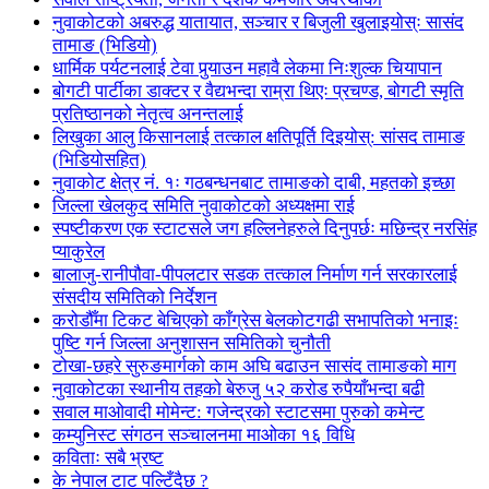
नुवाकोटको अबरुद्ध यातायात, सञ्चार र बिजुली खुलाइयोस्ः सासंद
तामाङ (भिडियो)
धार्मिक पर्यटनलाई टेवा पुर्‍याउन महावै लेकमा निःशुल्क चियापान
बोगटी पार्टीका डाक्टर र वैद्यभन्दा राम्रा थिएः प्रचण्ड, बोगटी स्मृति
प्रतिष्ठानको नेतृत्व अनन्तलाई
लिखुका आलु किसानलाई तत्काल क्षतिपूर्ति दिइयोस्: सांसद तामाङ
(भिडियोसहित)
नुवाकोट क्षेत्र नं. १ः गठबन्धनबाट तामाङको दाबी, महतको इच्छा
जिल्ला खेलकुद समिति नुवाकोटको अध्यक्षमा राई
स्पष्टीकरण एक स्टाटसले जग हल्लिनेहरुले दिनुपर्छः मछिन्द्र नरसिंह
प्याकुरेल
बालाजु-रानीपौवा-पीपलटार सडक तत्काल निर्माण गर्न सरकारलाई
संसदीय समितिको निर्देशन
करोडौँमा टिकट बेचिएको काँग्रेस बेलकोटगढी सभापतिको भनाइः
पुष्टि गर्न जिल्ला अनुशासन समितिको चुनौती
टोखा-छहरे सुरुङमार्गको काम अघि बढाउन सासंद तामाङको माग
नुवाकोटका स्थानीय तहको बेरुजु ५२ करोड रुपैयाँभन्दा बढी
सवाल माओवादी मोमेन्ट: गजेन्द्रको स्टाटसमा पुरुको कमेन्ट
कम्युनिस्ट संगठन सञ्चालनमा माओका १६ विधि
कविताः सबै भ्रष्ट
के नेपाल टाट पल्टिँदैछ ?