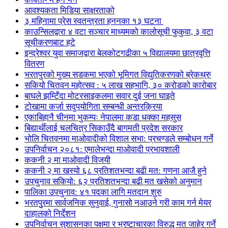
आवश्यकता मिडिया साक्षरताको
३ महिनामा प्रेस स्वतन्त्रता हननका १३ घटना
काउन्सिलद्वारा ४ वटा सञ्चार माध्यमको कालोसूची फुकुवा, ३ वटा
सूचीकरणबाट हटे
इन्द्रेश्वर युवा समाजद्वारा बेलकोटगढीका ५ विद्यालयमा छात्रवृत्ति
वितरण
भरतपुरको मुख्य सडकमा भएको भूमिगत विद्युतिकरणको ब्रेकथ्रु
सकियो चितवन महोत्सव : ५ लाख सहभागि, ३० करोडको कारोबार
बाघले झम्टिँदा मोटरसाइकलमा सवार दुई जना घाइते
टोखामा कर्जा सदुपयोगिता सम्बन्धी अन्तरक्रिया
एकाबिहानै चीनमा भुकम्पः नेपालमा कडा धक्का महसुस
बिद्यार्थीलाई चलचित्र सिकाउँदै बागमती प्रदेश सरकार
भोलि चितवनमा माओवादीको विशाल सभा: प्रचण्डले सम्बोधन गर्ने
उपनिर्वाचन २०८१: एमालेभन्दा माओवादी प्रभावशाली
ककनी २ मा माओवादी विजयी
ककनी २ मा खस्यो ६८ प्रतिशतभन्दा बढी मत: गणना आजै हुने
उपचुनाव सकियो: ६२ प्रतिशतभन्दा बढी मत खसेको अनुमान
पालिका उपचुनाव: ४१ पदका लागि मतदान शुरु
भरतपुुरमा सार्वजनिक सुनुवाई, गुनासो नआउने गरी काम गर्न मेयर
दाहालको निर्देशन
उपनिर्वाचन सुशासनका पक्षमा र भ्रष्टाचारका विरुद्ध मत जाहेर गर्ने