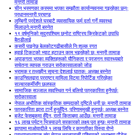
मन्त्री तामाङ
चीन भ्रमणका क्रममा भएका सम्झौता कार्यान्यवनमा गइरहेका छन्ः
प्रधानमन्त्री प्रचण्ड
लुम्बिनी प्रदेशले घरबाटै व्यवसायिक फर्म दर्ता गर्ने व्यवस्था
मिलाउने:मन्त्री बस्नेत
१९ वर्षमुनिको सुदूरपश्चिम छनोट राष्ट्रिय क्रिकेटको उपाधि
बैतडीलाई
कसरी पाइनेछ बेलकोटगढीबासीले निःशुल्क रगत
हवाई टिकटको भ्याट हटाउन काम भइरहेको छः मन्त्री तामाङ
अपाङ्गता भएका व्यक्तिहरूको यौनिकता र प्रजनन स्वास्थ्यबारे
सचेतना व्यापक गराउन सरोकारवालाको जोड
भ्रामक र तथ्यहीन सूचना देशलाई घातक: अध्यक्ष बस्नेत
काउन्सिलद्वारा परराष्ट्र मामिला विटमा रिपोर्टिङ गरिरहेका
सञ्चारकर्मीसँग छलफल
सामाजिक सञ्जाल व्यवस्थित गर्न बलियो पत्रकारिता हुनैपर्छः
सरोकारवाला
नेपाल अभौतिक सांस्कृतिक सम्पदाको दृष्टिले धनी छः मन्त्री तामाङ
पत्रकारिता झारा टार्ने हुनुहुँदैन, परिणाममुखी हुनुपर्छः अध्यक्ष बस्नेत
बजेट फेसबुकमा हुँदैन, रातो किताबमा आउँछः मन्त्री तामाङ
१६ लाख पर्यटन भित्र्याउने सरकारको लक्ष्य पूरा हुन्छः मन्त्री तामाङ
झापामा माओवादीले १ लाख लिचि र कागतीका विरुवा रोप्ने
प्राध्यानाध्यापक संघ नेपाल नवलपरासी पश्चिमको अध्यक्षमा पौडेल