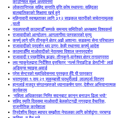
काउन्सिल सुक्ष्म अध्ययनमा
लोकतान्त्रिक सहिद सन्तति वृत्ति कोष स्थापनाः सहिदका
बालबालिकाको शिक्षामा खर्च हुने
महिनावारी स्वच्छताका लागि ३९२ साइकल यात्रीको सचेतनामूलक
र्‍याली
नवलपरासी काठमाडौँ सम्पर्क समन्वय समितिको अध्यक्षमा विश्वकर्मा
राजावादीको आन्दोलनः आगलागीमा पत्रकारको मृत्यु
कर्फ्यु लागे पनि तीनकुने क्षेत्र अझै अशान्तः सडकमा सेना परिचालन
राजावादीको प्रदर्शन थप उग्रः केही स्थानमा कर्फ्यु आदेश
काठमाडौँमा माओवादीको नेतृत्वमा विशाल जनप्रदर्शन
राजावादी र प्रहरीबिच झडपः तीनकुने-वानेश्वर क्षेत्र तनावग्रस्त
लव प्याकुरेलद्वारा निर्देशित वृत्तचित्र ‘गर्ल्स रिराइटिङ डेस्टीनी’ लाई
अडियन्स च्वाइस अवार्ड
प्रेस सेन्टरको महाधिवेसनमा पुरस्कृत हुँदै यी पत्रकार
भरतपुरका १ सय २९ सुकुम्बासी घरधुरीलाई लालपूर्जा वितरण
हानलाई मजदुर संगठनहरुको ध्यानाकर्षण पत्र, देशैभर अभियानात्मक
कार्यक्रम
‘महिला अधिकारका निम्ति सदनबाट कानून बनाउन ढिला भयो’
सहिद स्मृति दिवसमा माओवादी बेलकोटगढी नगरद्वारा वैचारिक,
राजनीतिक कार्यशाला
त्रिदेशीय विद्युत ब्यापार सम्झौता नेपालका लागि कोशेढुंगाः प्रचण्ड
कविता- म हैन भने