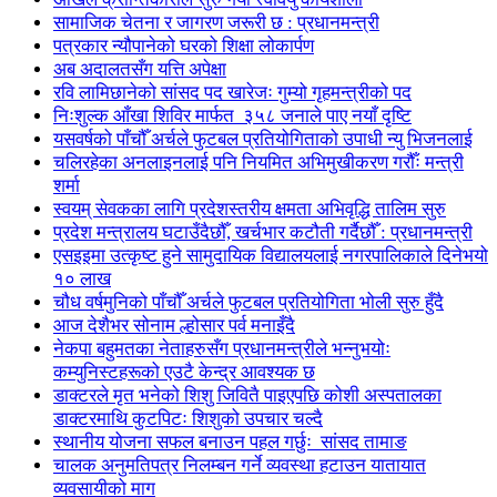
सामाजिक चेतना र जागरण जरूरी छ : प्रधानमन्त्री
पत्रकार न्यौपानेको घरको शिक्षा लोकार्पण
अब अदालतसँग यत्ति अपेक्षा
रवि लामिछानेको सांसद पद खारेजः गुम्यो गृहमन्त्रीको पद
निःशुल्क आँखा शिविर मार्फत ३५८ जनाले पाए नयाँ दृष्टि
यसवर्षको पाँचौँ अर्चले फुटबल प्रतियोगिताको उपाधी न्यु भिजनलाई
चलिरहेका अनलाइनलाई पनि नियमित अभिमुखीकरण गरौँः मन्त्री
शर्मा
स्वयम् सेवकका लागि प्रदेशस्तरीय क्षमता अभिवृद्धि तालिम सुरु
प्रदेश मन्त्रालय घटाउँदैछौँ, खर्चभार कटौती गर्दैछौँ : प्रधानमन्त्री
एसइइमा उत्कृष्ट हुने सामुदायिक विद्यालयलाई नगरपालिकाले दिनेभयो
१० लाख
चौध वर्षमुनिको पाँचौँ अर्चले फुटबल प्रतियोगिता भोली सुरु हुँदै
आज देशैभर सोनाम ल्होसार पर्व मनाइँदै
नेकपा बहुमतका नेताहरुसँग प्रधानमन्त्रीले भन्नुभयोः
कम्युनिस्टहरूको एउटै केन्द्र आवश्यक छ
डाक्टरले मृत भनेको शिशु जिवितै पाइएपछि कोशी अस्पतालका
डाक्टरमाथि कुटपिटः शिशुको उपचार चल्दै
स्थानीय योजना सफल बनाउन पहल गर्छुः सांसद तामाङ
चालक अनुमतिपत्र निलम्बन गर्ने व्यवस्था हटाउन यातायात
व्यवसायीको माग