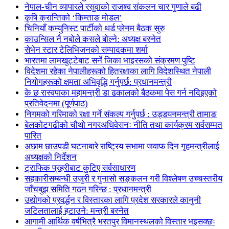
नेपाल-चीन व्यापारले रसुवाको राजश्व संकलन चार गुणाले बढी
कृषि क्रान्तिको ‘किम्ताङ मोडल’
चिनियाँ कम्युनिस्ट पार्टीको थर्ड प्लेनम बैठक सुरु
काउन्सिल नै नबोले कसले बोल्ने: अध्यक्ष बस्नेत
सेभेन स्टार टेलिभिजनको सम्पादकमा शर्मा
भारतमा लामखुट्टेबाट सर्ने जिका भाइरसको संक्रमण पुष्टि
विदेशमा रहेका नेपालीहरूको हितरक्षाका लागि विदेशस्थित नेपाली
नियोगहरूको क्षमता अभिवृद्धि गर्नुपर्छ: प्रधानमन्त्री
के छ रास्वपाका महामन्त्री डा ढकालको बैठकमा पेस गर्न नदिइएको
प्रतिवेदनमा (पूर्णपाठ)
निगमको गरिमाको रक्षा गर्ने संकल्प गर्नुपर्छ : उड्डयनमन्त्री तामाङ
बेलकोटगढीको चौथो नगरअधिवेसनः नीति तथा कार्यक्रम सर्वसम्मत
पारित
अछाम छाउपडी घटनाबारे राष्ट्रिय सभामा जवाफ दिन गृहमन्त्रीलाई
अध्यक्षको निर्देशन
ट्राफिक प्रहरीबाट कुटिए सर्वसाधारण
सहकारीसम्बन्धी उजुरी र गुनासो सङ्कलन गरी विश्लेषण उच्चस्तरीय
जाँचबुझ समिति गठन गरिन्छ : प्रधानमन्त्री
उद्योगको प्रवर्द्धन र विस्तारका लागि प्रदेश सरकारले कानुनी
जटिलतालाई हटाउने: मन्त्री बस्नेत
आगामी आर्थिक वर्षभित्रै भरतपुर विमानस्थलको विस्तार भइसक्छः