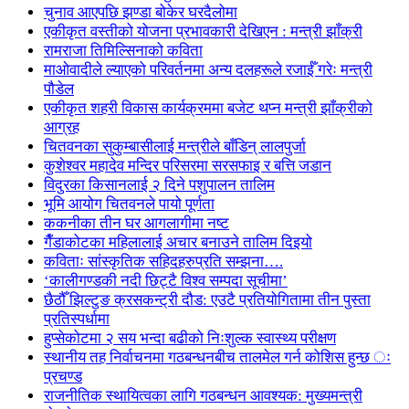
चुनाव आएपछि झण्डा बोकेर घरदैलोमा
एकीकृत वस्तीको योजना प्रभावकारी देखिएन : मन्त्री झाँक्री
रामराजा तिमिल्सिनाको कविता
माओवादीले ल्याएको परिवर्तनमा अन्य दलहरूले रजाईँ गरेः मन्त्री
पौडेल
एकीकृत शहरी विकास कार्यक्रममा बजेट थप्न मन्त्री झाँक्रीको
आग्रह
चितवनका सुकुम्बासीलाई मन्त्रीले बाँडिन् लालपुर्जा
कुशेश्वर महादेव मन्दिर परिसरमा सरसफाइ र बत्ति जडान
विदुरका किसानलाई २ दिने पशुपालन तालिम
भूमि आयोग चितवनले पायो पूर्णता
ककनीका तीन घर आगलागीमा नष्ट
गैँडाकोटका महिलालाई अचार बनाउने तालिम दिइयो
कविताः सांस्कृतिक सहिदहरुप्रति सम्झना….
‘कालीगण्डकी नदी छिट्टै विश्व सम्पदा सूचीमा’
छैठौँ झिल्टुङ क्रसकन्ट्री दौड: एउटै प्रतियोगितामा तीन पुस्ता
प्रतिस्पर्धामा
हुप्सेकोटमा २ सय भन्दा बढीको निःशुल्क स्वास्थ्य परीक्षण
स्थानीय तह निर्वाचनमा गठबन्धनबीच तालमेल गर्न कोशिस हुन्छ ः
प्रचण्ड
राजनीतिक स्थायित्वका लागि गठबन्धन आवश्यक: मुख्यमन्त्री