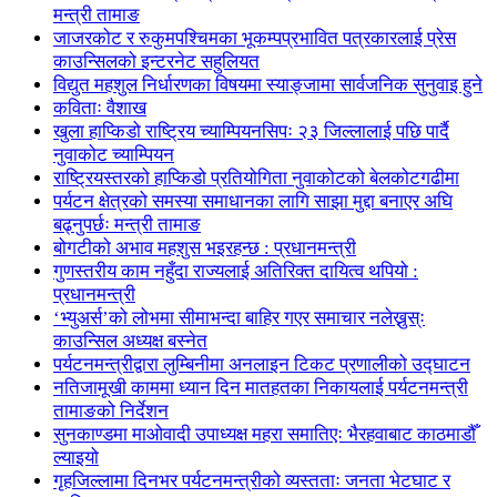
मन्त्री तामाङ
जाजरकोट र रुकुमपश्चिमका भूकम्पप्रभावित पत्रकारलाई प्रेस
काउन्सिलको इन्टरनेट सहुलियत
विद्युत महशुल निर्धारणका विषयमा स्याङ्जामा सार्वजनिक सुनुवाइ हुने
कविताः वैशाख
खुला हाप्किडो राष्ट्रिय च्याम्पियनसिपः २३ जिल्लालाई पछि पार्दै
नुवाकोट च्याम्पियन
राष्ट्रियस्तरको हाप्किडो प्रतियोगिता नुवाकोटको बेलकोटगढीमा
पर्यटन क्षेत्रको समस्या समाधानका लागि साझा मुद्दा बनाएर अघि
बढ्नुपर्छः मन्त्री तामाङ
बोगटीको अभाव महशुस भइरहन्छ : प्रधानमन्त्री
गुणस्तरीय काम नहुँदा राज्यलाई अतिरिक्त दायित्व थपियो :
प्रधानमन्त्री
‘भ्युअर्स’को लोभमा सीमाभन्दा बाहिर गएर समाचार नलेख्नुस्ः
काउन्सिल अध्यक्ष बस्नेत
पर्यटनमन्त्रीद्वारा लुम्बिनीमा अनलाइन टिकट प्रणालीको उद्घाटन
नतिजामूखी काममा ध्यान दिन मातहतका निकायलाई पर्यटनमन्त्री
तामाङको निर्देशन
सुनकाण्डमा मा‌ओवादी उपाध्यक्ष महरा समातिएः भैरहवाबाट काठमाडौँ
ल्याइयो
गृहजिल्लामा दिनभर पर्यटनमन्त्रीको व्यस्तताः जनता भेटघाट र