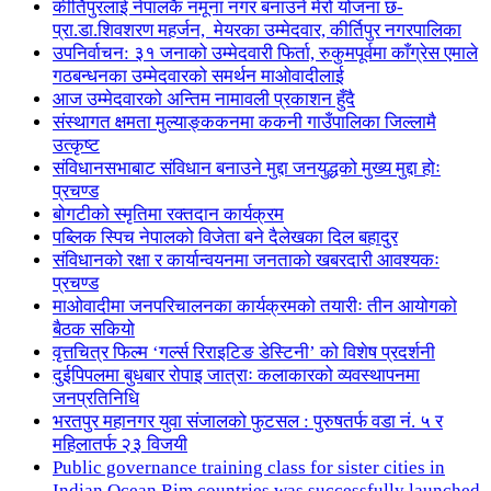
कीर्तिपुरलाई नेपालकै नमूना नगर बनाउने मेरो योजना छ-
प्रा.डा.शिवशरण महर्जन, मेयरका उम्मेदवार, कीर्तिपुर नगरपालिका
उपनिर्वाचन: ३१ जनाको उम्मेदवारी फिर्ता, रुकुमपूर्वमा काँग्रेस एमाले
गठबन्धनका उम्मेदवारको समर्थन माओवादीलाई
आज उम्मेदवारको अन्तिम नामावली प्रकाशन हुँदै
संस्थागत क्षमता मुल्याङ्ककनमा ककनी गाउँपालिका जिल्लामै
उत्कृष्ट
संविधानसभाबाट संविधान बनाउने मुद्दा जनयुद्धको मुख्य मुद्दा होः
प्रचण्ड
बोगटीको स्मृतिमा रक्तदान कार्यक्रम
पब्लिक स्पिच नेपालको विजेता बने दैलेखका दिल बहादुर
संविधानको रक्षा र कार्यान्वयनमा जनताको खबरदारी आवश्यकः
प्रचण्ड
माओवादीमा जनपरिचालनका कार्यक्रमको तयारीः तीन आयोगको
बैठक सकियो
वृत्तचित्र फिल्म ‘गर्ल्स रिराइटिङ डेस्टिनी’ को विशेष प्रदर्शनी
दुईपिपलमा बुधबार रोपाइ जात्राः कलाकारको व्यवस्थापनमा
जनप्रतिनिधि
भरतपुर महानगर युवा संजालको फुटसल : पुरुषतर्फ वडा नं. ५ र
महिलातर्फ २३ विजयी
Public governance training class for sister cities in
Indian Ocean Rim countries was successfully launched