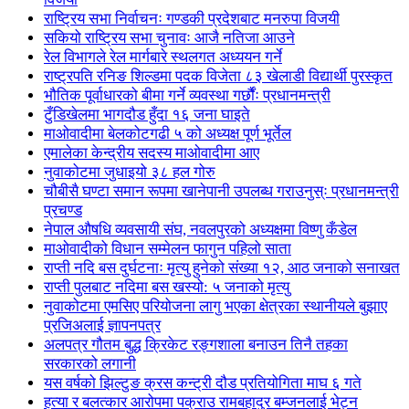
राष्ट्रिय सभा निर्वाचनः गण्डकी प्रदेशबाट मनरुपा विजयी
सकियो राष्ट्रिय सभा चुनावः आजै नतिजा आउने
रेल विभागले रेल मार्गबारे स्थलगत अध्ययन गर्ने
राष्ट्रपति रनिङ शिल्डमा पदक विजेता ८३ खेलाडी विद्यार्थी पुरस्कृत
भौतिक पूर्वाधारको बीमा गर्ने व्यवस्था गर्छौंः प्रधानमन्त्री
टुँडिखेलमा भागदौड हुँदा १६ जना घाइते
माओवादीमा बेलकोटगढी ५ को अध्यक्ष पूर्ण भूर्तेल
एमालेका केन्द्रीय सदस्य माओ‌वादीमा आए
नुवाकोटमा जुधाइयो ३८ हल गोरु
चौबीसै घण्टा समान रूपमा खानेपानी उपलब्ध गराउनुस्ः प्रधानमन्त्री
प्रचण्ड
नेपाल औषधि व्यवसायी संघ, नवलपुरको अध्यक्षमा विष्णु कँडेल
माओवादीको विधान सम्मेलन फागुन पहिलो साता
राप्ती नदि बस दुर्घटनाः मृत्यु हुनेको संख्या १२, आठ जनाको सनाखत
राप्ती पुलबाट नदिमा बस खस्यो: ५ जनाको मृत्यु
नुवाकोटमा एमसिए परियोजना लागु भएका क्षेत्रका स्थानीयले बुझाए
प्रजिअलाई ज्ञापनपत्र
अलपत्र गौतम बुद्ध क्रिकेट रङ्गशाला बनाउन तिनै तहका
सरकारको लगानी
यस वर्षको झिल्टुङ क्रस कन्ट्री दौड प्रतियोगिता माघ ६ गते
हत्या र बलत्कार आरोपमा पक्राउ रामबहादुर बम्जनलाई भेट्न