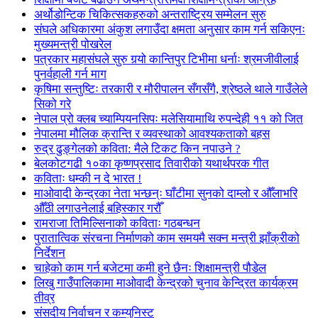
अर्थोडोन्टिक चिकित्सकहरुको अन्तराष्ट्रिय सम्मेलन सुरु
संघले अधिकारमा अंकुश लगाउँदा क्षमता अनुसार काम गर्न सकिएनः
मुख्यमन्त्री पोखरेल
पत्रकार महासंघले सुरु गर्‍यो कान्तिपुर टिभीमा धर्नाः श्रमजीवीलाई
पुनर्वहाली गर्न माग
कृषिमा सन्तुष्टिः तरकारी र मौरीपालन सँगसँगै, श्रेष्ठले थाले गाउँलेले
सिको गरे
नेपाल प्रो क्लब च्याम्पियनसिपः मलेसियामाथि रुपन्देही ११ को जित
नेपालमा मौलिक क्रान्ति र व्यवस्थाको आवश्यकताको बहस
रुद्र ढुङ्गेलको कविता: मैले टिकट किन नपाउने ?
बेलकोटगढी १०का कृष्णप्रसाद तिवारीको यथार्थपरक गीत
कविताः धम्की न दे भारत !
माओवादी केन्द्रका नेता भन्छन्ः घाँटीमा सुनको दाम्लो र औँलाभरि
औँठी लगाउनेलाई बहिस्कार गरौँ
रामराजा तिमिल्सिनाको कविताः गठबन्धन
पुरातात्विक संरचना निर्माणको काम समयमै सक्न मन्त्री झाँक्रीको
निर्देशन
चाहेको काम गर्न बजेटमा कमी हुने छैनः शिक्षामन्त्री पौडेल
लिखु गाउँपालिकामा माओवादी केन्द्रको चुनाव केन्द्रित कार्यक्रम
तीव्र
संसदीय निर्वाचन र कम्युनिस्ट