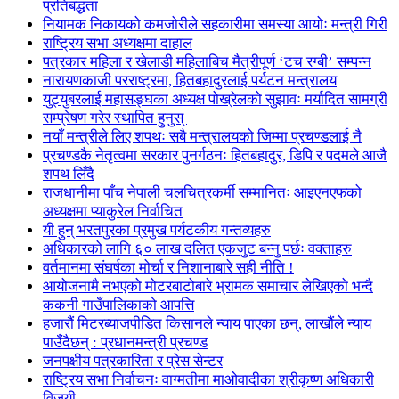
प्रतिबद्धता
नियामक निकायको कमजोरीले सहकारीमा समस्या आयोः मन्त्री गिरी
राष्ट्रिय सभा अध्यक्षमा दाहाल
पत्रकार महिला र खेलाडी महिलाबिच मैत्रीपूर्ण ‘टच रग्बी’ सम्पन्न
नारायणकाजी परराष्ट्रमा, हितबहादुरलाई पर्यटन मन्त्रालय
युट्युबरलाई महासङ्घका अध्यक्ष पोख्रेलको सुझावः मर्यादित सामग्री
सम्प्रेषण गरेर स्थापित हुनुस्
नयाँ मन्त्रीले लिए शपथः सबै मन्त्रालयको जिम्मा प्रचण्डलाई नै
प्रचण्डकै नेतृत्वमा सरकार पुनर्गठनः हितबहादुर, डिपि र पदमले आजै
शपथ लिँदै
राजधानीमा पाँच नेपाली चलचित्रकर्मी सम्मानितः आइएनएफको
अध्यक्षमा प्याकुरेल निर्वाचित
यी हुन् भरतपुरका प्रमुख पर्यटकीय गन्तव्यहरु
अधिकारको लागि ६० लाख दलित एकजुट बन्नु पर्छः वक्ताहरु
वर्तमानमा संघर्षका मोर्चा र निशानाबारे सही नीति !
आयोजनामै नभएको मोटरबाटोबारे भ्रामक समाचार लेखिएको भन्दै
ककनी गाउँपालिकाको आपत्ति
हजारौं मिटरब्याजपीडित किसानले न्याय पाएका छन्, लाखौंले न्याय
पाउँदैछन् : प्रधानमन्त्री प्रचण्ड
जनपक्षीय पत्रकारिता र प्रेस सेन्टर
राष्ट्रिय सभा निर्वाचनः वाग्मतीमा माओवादीका श्रीकृष्ण अधिकारी
विजयी