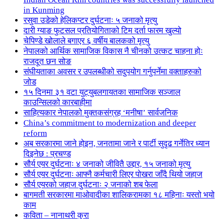
in Kunming
रसुवा उडेको हेलिकप्टर दुर्घटनाः ५ जनाको मृत्यु
दारी ग्याङ फुटसल प्रतियोगिताको टिम दर्ता फारम खुल्यो
चेपिण्डे खोलाले बगाएर ६ वर्षीय बालकको मृत्यु
नेपालको आर्थिक सामाजिक विकास नै चीनको उत्कट चाहना होः
राजदूत छन सोङ
संघीयताका अवसर र उपलब्धीको सदुपयोग गर्नुपर्नेमा वक्ताहरुको
जोड
१५ दिनमा ३१ वटा युट्युबलगायतका सामाजिक सञ्जाल
काउन्सिलको कारबाहीमा
साहित्यकार नेपालको मुक्तकसंग्रह ‘मनीषा’ सार्वजनिक
China’s commitment to modernization and deeper
reform
अब सरकारमा जाने होइन, जनतामा जाने र पार्टी सुदृढ गर्नेतिर ध्यान
दिइनेछ : प्रचण्ड
सौर्य एयर दुर्घटनाः ४ जनाको जीवितै उद्दार, १५ जनाको मृत्यु
सौर्य एयर दुर्घटनाः आफ्नै कर्मचारी लिएर पोखरा जाँदै थियो जहाज
सौर्य एयरको जहाज दुर्घटनाः २ जनाको शब फेला
बागमती सरकारमा माओवादीका शालिकरामका १८ महिनाः यस्तो भयो
काम
कविता – नानाथरी कुरा