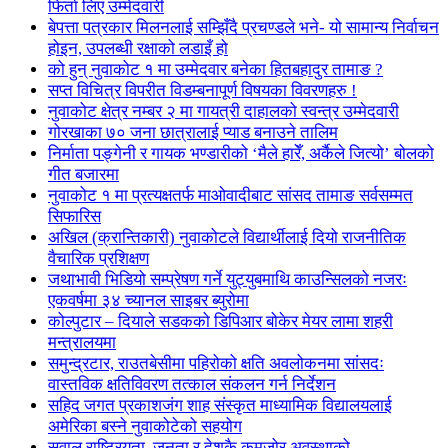
फिर्ता लिए उम्मेदवारी
बेपत्ता पत्रकार मिलनलाई सम्झिँदै प्रचण्डले भने- यो सामान्य निर्वाचन
होइन, उपलब्धी रक्षाको लडाइँ हो
को हुन् नुवाकोट १ मा उम्मेदवार बनेका हितबहादुर तामाङ ?
सप्त विचित्र विपरीत विडम्बनापूर्ण विषयका विवरणहरु !
नुवाकोट क्षेत्र नम्बर २ मा गायत्री दाहालको स्वन्त्र उम्मेदवारी
गोरखाका ७० जना छात्रालाई प्याड बनाउने तालिम
निर्माता पङ्गेनी र गायक भण्डारीको ‘मैले हारेँ, अर्कैले जित्यो’ बोलको
गीत बजारमा
नुवाकोट १ मा प्रत्यक्षतर्फ माओवादीबाट सांसद तामाङ सर्वसम्मत
सिफारिस
अखिल (क्रान्तिकारी) नुवाकोटले विद्यार्थीलाई दियो राजनीतिक
वैचारिक प्रशिक्षण
जथाभावी भिडियो सम्प्रेषण गर्ने युट्युबमाथि काउन्सिलको नजरः
एकवर्षमा ३४ च्यानल साइबर ब्युरोमा
कोल्पुटार – दियाले सडकको डिपिआर बोकेर मेयर लामा शहरी
मन्त्रालयमा
समुन्द्रटार, राउतबेसीमा पहिरोको क्षति अवलोकनमा सांसदः
वास्तविक क्षतिविवरण तत्काल संकलन गर्न निर्देशन
सहिद जगत प्रकाशजंग शाह संस्कृत माध्यामिक विद्यालयलाई
अमेरिका बस्ने नुवाकोटेको सहयोग
सवाल राष्ट्रियता, जनता र देशकै कमजोर अवस्थाको