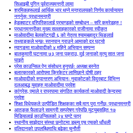
सिआइबी पुगिन् पूर्वराज्यमन्त्री लामा
श्रमिकहरूलाई आर्थिक भार थप्ने मन्त्रालयको निर्णय कार्यान्वयन
नगर्नुस्ः प्रधानमन्त्री
हेडक्वाटर वरिपरिकालाई प्रचण्डको सम्बोधन – सरि कमरेडहरु !
प्रधानमन्त्रीका मुख्य सल्लाहकारको राजीनामा स्वीकृत
माओवादीमा बेलकोटगढी ६ को नेतृत्व श्यामबहादुर थिङलाई
तथ्याङ्कले भन्छः स्तनपान गराउने आमाको दर घट्यो
म्यागङमा माओवादीको ४ महिने अभियान सम्पन्न
बालकुमारी घटनामा ७३ जना पक्राउ, दुई जनाको मृत्यु सात जना
घाइते
प्रेस काउन्सिल ऐन संसोधन हुनुपर्छः अध्यक्ष बस्नेत
बलात्कारको आरोपमा क्रिकेटर लामिछाने दोषी ठहर
माओवादीको रुपान्तरण अभियानः नुवाकोटको विदुरबाट विभिन्न
दलआबद्ध युवाहरु माओवादीमा प्रवेश
कांग्रेस, एमाले र राप्रपामा संगठित कार्यकर्ता माओवादी केन्द्रमा
प्रवेश
शिक्षा विधेयकले उत्पीडित शिक्षकका सबै माग पुरा गर्नेछः प्रधानमन्त्री
आतङ्क फैलाउने सामग्री सम्प्रेषण गरेपछि युट्युबसहित १७
मिडियालाई काउन्सिलको २४ घण्टे पत्र
स्थानीय साझेदार संस्था छनोटमा डब्ल्यु एच एचको धाँधली
वलिदानको उपलब्धिमाथि बढेका चुनौती