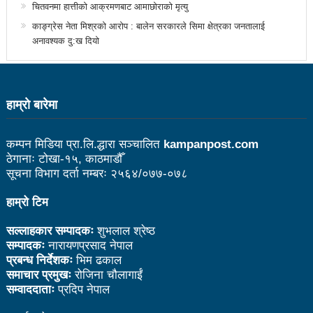
चितवनमा हात्तीको आक्रमणबाट आमाछोराको मृत्यु
उत्कृष्ट
काङ्ग्रेस नेता मिश्रको आरोप : बालेन सरकारले सिमा क्षेत्रका जनतालाई
संविधानसभाबाट संविधान बनाउने मुद्दा जनयुद्धको मुख्य मुद्दा होः
अनावश्यक दु:ख दियो
प्रचण्ड
बोगटीको स्मृतिमा रक्तदान कार्यक्रम
हाम्राे बारेमा
पब्लिक स्पिच नेपालको विजेता बने दैलेखका दिल बहादुर
कम्पन मिडिया प्रा.लि.द्धारा सञ्चालित
kampanpost.com
संविधानको रक्षा र कार्यान्वयनमा जनताको खबरदारी आवश्यकः
ठेगानाः टोखा-१५, काठमाडौँ
सूचना विभाग दर्ता नम्बरः २५६४/०७७-०७८
प्रचण्ड
माओवादीमा जनपरिचालनका कार्यक्रमको तयारीः तीन
हाम्रो टिम
आयोगको बैठक सकियो
सल्लाहकार सम्पादकः
शुभलाल श्रेष्ठ
सम्पादकः
नारायणप्रसाद नेपाल
वृत्तचित्र फिल्म ‘गर्ल्स रिराइटिङ डेस्टिनी’ को विशेष प्रदर्शनी
प्रबन्ध निर्देशकः
भिम ढकाल
समाचार प्रमुखः
रोजिना चौलागाईं
दुईपिपलमा बुधबार रोपाइ जात्राः कलाकारको व्यवस्थापनमा
सम्वाददाताः
प्रदिप नेपाल
जनप्रतिनिधि