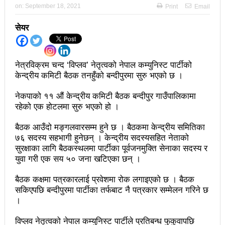
on:
September 18, 2021
Print
Email
अझ सुदृढ बनाएको छः प्रचण्ड
सेयर
छिटफुटबाहेक शान्तिपूर्ण रुपमा मतदान सम्पन्न
आज प्रतिनिधिसभा सदस्य निर्वाचनः देशैभर मतदान जारी
नेत्रविक्रम चन्द ‘विप्लव’ नेतृत्वको नेपाल कम्युनिस्ट पार्टीको
बैतडीमा जन्तिबस दुर्घटनाः १३ जनाको मृत्यु
केन्द्रीय कमिटी बैठक तनहुँको बन्दीपुरमा सुरु भएको छ ।
कविता – अपजश
नेकपाको ११ औं केन्द्रीय कमिटी बैठक बन्दीपुर गाउँपालिकामा
रहेको एक होटलमा सुरु भएको हो ।
पुरस्कार वितरणबिनै काउन्सिलले सम्पन्न गर्‍यो वार्षिकोत्सव
बैठक आउँदो मङ्गलवारसम्म हुने छ । बैठकमा केन्द्रीय समितिका
हितेन्द्रदेव शाक्यलाई पद छाड्नुपर्ने नैतिक दबाबः समय बुझेर
७६ सदस्य सहभागी हुनेछन् । केन्द्रीय सदस्यसहित नेताको
सुरक्षाका लागि बैठकस्थलमा पार्टीका पूर्वजनमुक्ति सेनाका सदस्य र
बाटो खुलाउन मन्त्री घिसिङको म्यासेज
युवा गरी एक सय ५० जना खटिएका छन् ।
खतिवडाको नयाँ गीत जमाना आजकाल
बैठक कक्षमा पत्रकारलाई प्रवेशमा रोक लगाइएको छ । बैठक
सहनशीलताको ब्रेक
सकिएपछि बन्दीपुरमा पार्टीका तर्फबाट नै पत्रकार सम्मेलन गरिने छ
।
राममाया च्यामिनीसँग दशरथ चन्दको अनुरोध – प्रेमविनोद नन्दन
विप्लव नेतृत्वको नेपाल कम्युनिस्ट पार्टीले प्रतिबन्ध फुकुवापछि