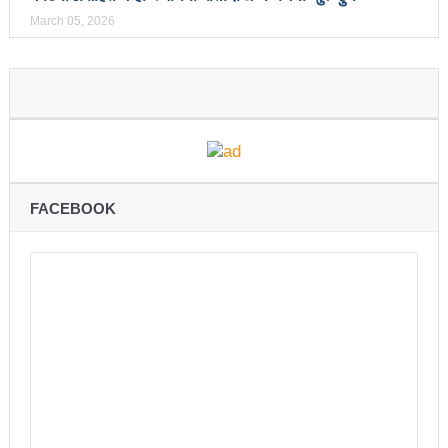
चितवनको माडीमा सम्पन्न मैयादेवि महिला क्रिकेट सिरिजको
March 05, 2026
उपाधि नवलपरासीलाई
चौथो सुनवल महोत्सव भोलिदेखि सुरु हुँदै
प्रमुख प्रशासकीय अधिकृतको सरुवा रोक्न पालिका
अध्यक्षसहित कर्मचारीको आन्दोलन
नेत्रहीन टी–२० विश्वकप क्रिकेटमा नेपालले
FACEBOOK
अफगानिस्तानलाई हरायो
मानव तस्करीको अभियोगमा पक्राउ परेका कोशी प्रदेशका
पूर्वमन्त्री अधिकारीविरुद्ध मुद्दा नचल्ने
आगामी चुनावमा भाग लिने नेत्रविक्रम चन्दको संकेत
२८५ कैदीबन्दीलाई जेलबाहिर बस्ने सुविधा
अब धरहरा चढ्न पैसा, पार्किङ शुल्क पनि लाग्ने