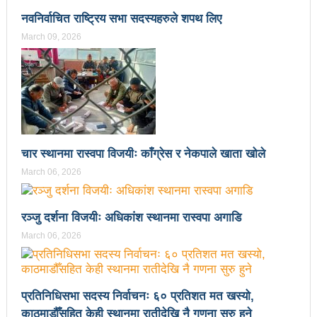
नवनिर्वाचित राष्ट्रिय सभा सदस्यहरुले शपथ लिए
उपनिर्वाचन २०८१: एमालेभन्दा माओवादी प्रभावशाली
March 09, 2026
ककनी २ मा माओवादी विजयी
ककनी २ मा खस्यो ६८ प्रतिशतभन्दा बढी मत: गणना आजै हुने
उपचुनाव सकियो: ६२ प्रतिशतभन्दा बढी मत खसेको अनुमान
पालिका उपचुनाव: ४१ पदका लागि मतदान शुरु
चार स्थानमा रास्वपा विजयीः काँग्रेस र नेकपाले खाता खोले
भरतपुुरमा सार्वजनिक सुनुवाई, गुनासो नआउने गरी काम गर्न
March 06, 2026
मेयर दाहालको निर्देशन
उपनिर्वाचन सुशासनका पक्षमा र भ्रष्टाचारका विरुद्ध मत जाहेर
रञ्जु दर्शना विजयीः अधिकांश स्थानमा रास्वपा अगाडि
March 06, 2026
गर्ने महत्वपूर्ण अवसर: प्रचण्ड
सुरु भयो चौथो सुनवल महोत्सव: उद्योगमैत्री वातावरण बनाउन
लागि पर्ने मन्त्री कलवारको भनाइ
प्रतिनिधिसभा सदस्य निर्वाचनः ६० प्रतिशत मत खस्यो,
काठमाडौँसहित केही स्थानमा रातीदेखि नै गणना सुरु हुने