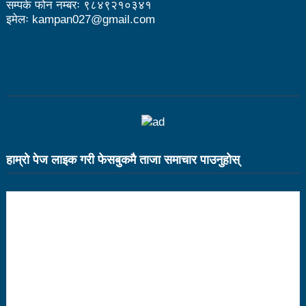
सम्पर्क फोन नम्बरः ९८४९२१०३४१
इमेलः kampan027@gmail.com
भरतपुर महानगर युवा संजालको फुटसल : पुरुषतर्फ वडा नं. ५ र
महिलातर्फ २३ विजयी
Public governance training class for sister cities
in Indian Ocean Rim countries was successfully
launched in Kunming
रसुवा उडेको हेलिकप्टर दुर्घटनाः ५ जनाको मृत्यु
हाम्राे पेज लाइक गरी फेसबुकमै ताजा समाचार पाउनुहाेस्
दारी ग्याङ फुटसल प्रतियोगिताको टिम दर्ता फारम खुल्यो
चेपिण्डे खोलाले बगाएर ६ वर्षीय बालकको मृत्यु
नेपालको आर्थिक सामाजिक विकास नै चीनको उत्कट चाहना
होः राजदूत छन सोङ
संघीयताका अवसर र उपलब्धीको सदुपयोग गर्नुपर्नेमा वक्ताहरुको
जोड