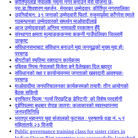
कीर्तिपुरलाई नेपालकै नमूना नगर बनाउने मेरो योजना छ-
प्रा.डा.शिवशरण महर्जन, मेयरका उम्मेदवार, कीर्तिपुर नगरपालिका
उपनिर्वाचन: ३१ जनाको उम्मेदवारी फिर्ता, रुकुमपूर्वमा काँग्रेस एमाले
गठबन्धनका उम्मेदवारको समर्थन माओवादीलाई
आज उम्मेदवारको अन्तिम नामावली प्रकाशन हुँदै
संस्थागत क्षमता मुल्याङ्ककनमा ककनी गाउँपालिका जिल्लामै
उत्कृष्ट
संविधानसभाबाट संविधान बनाउने मुद्दा जनयुद्धको मुख्य मुद्दा होः
प्रचण्ड
बोगटीको स्मृतिमा रक्तदान कार्यक्रम
पब्लिक स्पिच नेपालको विजेता बने दैलेखका दिल बहादुर
संविधानको रक्षा र कार्यान्वयनमा जनताको खबरदारी आवश्यकः
प्रचण्ड
माओवादीमा जनपरिचालनका कार्यक्रमको तयारीः तीन आयोगको
बैठक सकियो
वृत्तचित्र फिल्म ‘गर्ल्स रिराइटिङ डेस्टिनी’ को विशेष प्रदर्शनी
दुईपिपलमा बुधबार रोपाइ जात्राः कलाकारको व्यवस्थापनमा
जनप्रतिनिधि
भरतपुर महानगर युवा संजालको फुटसल : पुरुषतर्फ वडा नं. ५ र
महिलातर्फ २३ विजयी
Public governance training class for sister cities in
Indian Ocean Rim countries was successfully launched