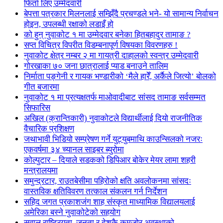
फिर्ता लिए उम्मेदवारी
बेपत्ता पत्रकार मिलनलाई सम्झिँदै प्रचण्डले भने- यो सामान्य निर्वाचन
होइन, उपलब्धी रक्षाको लडाइँ हो
को हुन् नुवाकोट १ मा उम्मेदवार बनेका हितबहादुर तामाङ ?
सप्त विचित्र विपरीत विडम्बनापूर्ण विषयका विवरणहरु !
नुवाकोट क्षेत्र नम्बर २ मा गायत्री दाहालको स्वन्त्र उम्मेदवारी
गोरखाका ७० जना छात्रालाई प्याड बनाउने तालिम
निर्माता पङ्गेनी र गायक भण्डारीको ‘मैले हारेँ, अर्कैले जित्यो’ बोलको
गीत बजारमा
नुवाकोट १ मा प्रत्यक्षतर्फ माओवादीबाट सांसद तामाङ सर्वसम्मत
सिफारिस
अखिल (क्रान्तिकारी) नुवाकोटले विद्यार्थीलाई दियो राजनीतिक
वैचारिक प्रशिक्षण
जथाभावी भिडियो सम्प्रेषण गर्ने युट्युबमाथि काउन्सिलको नजरः
एकवर्षमा ३४ च्यानल साइबर ब्युरोमा
कोल्पुटार – दियाले सडकको डिपिआर बोकेर मेयर लामा शहरी
मन्त्रालयमा
समुन्द्रटार, राउतबेसीमा पहिरोको क्षति अवलोकनमा सांसदः
वास्तविक क्षतिविवरण तत्काल संकलन गर्न निर्देशन
सहिद जगत प्रकाशजंग शाह संस्कृत माध्यामिक विद्यालयलाई
अमेरिका बस्ने नुवाकोटेको सहयोग
सवाल राष्ट्रियता, जनता र देशकै कमजोर अवस्थाको