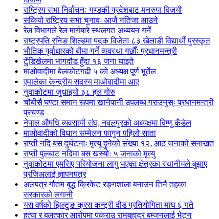
राष्ट्रिय सभा निर्वाचनः गण्डकी प्रदेशबाट मनरुपा विजयी
सकियो राष्ट्रिय सभा चुनावः आजै नतिजा आउने
रेल विभागले रेल मार्गबारे स्थलगत अध्ययन गर्ने
राष्ट्रपति रनिङ शिल्डमा पदक विजेता ८३ खेलाडी विद्यार्थी पुरस्कृत
भौतिक पूर्वाधारको बीमा गर्ने व्यवस्था गर्छौंः प्रधानमन्त्री
टुँडिखेलमा भागदौड हुँदा १६ जना घाइते
माओवादीमा बेलकोटगढी ५ को अध्यक्ष पूर्ण भूर्तेल
एमालेका केन्द्रीय सदस्य माओ‌वादीमा आए
नुवाकोटमा जुधाइयो ३८ हल गोरु
चौबीसै घण्टा समान रूपमा खानेपानी उपलब्ध गराउनुस्ः प्रधानमन्त्री
प्रचण्ड
नेपाल औषधि व्यवसायी संघ, नवलपुरको अध्यक्षमा विष्णु कँडेल
माओवादीको विधान सम्मेलन फागुन पहिलो साता
राप्ती नदि बस दुर्घटनाः मृत्यु हुनेको संख्या १२, आठ जनाको सनाखत
राप्ती पुलबाट नदिमा बस खस्यो: ५ जनाको मृत्यु
नुवाकोटमा एमसिए परियोजना लागु भएका क्षेत्रका स्थानीयले बुझाए
प्रजिअलाई ज्ञापनपत्र
अलपत्र गौतम बुद्ध क्रिकेट रङ्गशाला बनाउन तिनै तहका
सरकारको लगानी
यस वर्षको झिल्टुङ क्रस कन्ट्री दौड प्रतियोगिता माघ ६ गते
हत्या र बलत्कार आरोपमा पक्राउ रामबहादुर बम्जनलाई भेट्न