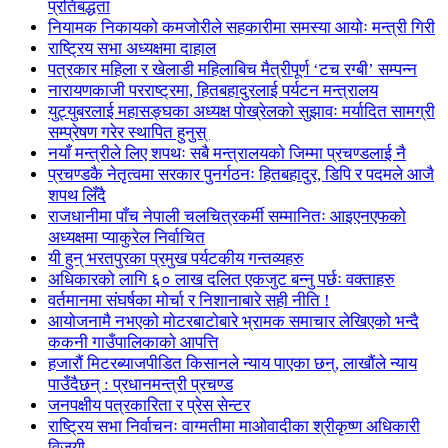
प्रतिबद्धता
नियामक निकायको कमजोरीले सहकारीमा समस्या आयोः मन्त्री गिरी
राष्ट्रिय सभा अध्यक्षमा दाहाल
पत्रकार महिला र खेलाडी महिलाबिच मैत्रीपूर्ण ‘टच रग्बी’ सम्पन्न
नारायणकाजी परराष्ट्रमा, हितबहादुरलाई पर्यटन मन्त्रालय
युट्युबरलाई महासङ्घका अध्यक्ष पोख्रेलको सुझावः मर्यादित सामग्री
सम्प्रेषण गरेर स्थापित हुनुस्
नयाँ मन्त्रीले लिए शपथः सबै मन्त्रालयको जिम्मा प्रचण्डलाई नै
प्रचण्डकै नेतृत्वमा सरकार पुनर्गठनः हितबहादुर, डिपि र पदमले आजै
शपथ लिँदै
राजधानीमा पाँच नेपाली चलचित्रकर्मी सम्मानितः आइएनएफको
अध्यक्षमा प्याकुरेल निर्वाचित
यी हुन् भरतपुरका प्रमुख पर्यटकीय गन्तव्यहरु
अधिकारको लागि ६० लाख दलित एकजुट बन्नु पर्छः वक्ताहरु
वर्तमानमा संघर्षका मोर्चा र निशानाबारे सही नीति !
आयोजनामै नभएको मोटरबाटोबारे भ्रामक समाचार लेखिएको भन्दै
ककनी गाउँपालिकाको आपत्ति
हजारौं मिटरब्याजपीडित किसानले न्याय पाएका छन्, लाखौंले न्याय
पाउँदैछन् : प्रधानमन्त्री प्रचण्ड
जनपक्षीय पत्रकारिता र प्रेस सेन्टर
राष्ट्रिय सभा निर्वाचनः वाग्मतीमा माओवादीका श्रीकृष्ण अधिकारी
विजयी