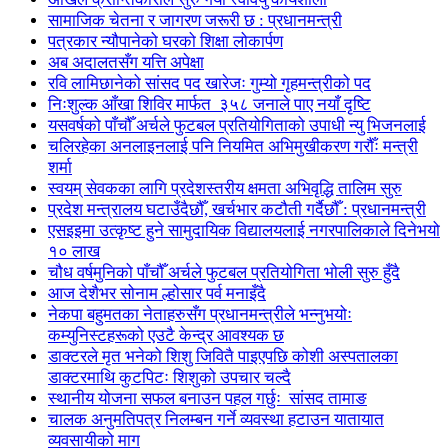
सामाजिक चेतना र जागरण जरूरी छ : प्रधानमन्त्री
पत्रकार न्यौपानेको घरको शिक्षा लोकार्पण
अब अदालतसँग यत्ति अपेक्षा
रवि लामिछानेको सांसद पद खारेजः गुम्यो गृहमन्त्रीको पद
निःशुल्क आँखा शिविर मार्फत ३५८ जनाले पाए नयाँ दृष्टि
यसवर्षको पाँचौँ अर्चले फुटबल प्रतियोगिताको उपाधी न्यु भिजनलाई
चलिरहेका अनलाइनलाई पनि नियमित अभिमुखीकरण गरौँः मन्त्री
शर्मा
स्वयम् सेवकका लागि प्रदेशस्तरीय क्षमता अभिवृद्धि तालिम सुरु
प्रदेश मन्त्रालय घटाउँदैछौँ, खर्चभार कटौती गर्दैछौँ : प्रधानमन्त्री
एसइइमा उत्कृष्ट हुने सामुदायिक विद्यालयलाई नगरपालिकाले दिनेभयो
१० लाख
चौध वर्षमुनिको पाँचौँ अर्चले फुटबल प्रतियोगिता भोली सुरु हुँदै
आज देशैभर सोनाम ल्होसार पर्व मनाइँदै
नेकपा बहुमतका नेताहरुसँग प्रधानमन्त्रीले भन्नुभयोः
कम्युनिस्टहरूको एउटै केन्द्र आवश्यक छ
डाक्टरले मृत भनेको शिशु जिवितै पाइएपछि कोशी अस्पतालका
डाक्टरमाथि कुटपिटः शिशुको उपचार चल्दै
स्थानीय योजना सफल बनाउन पहल गर्छुः सांसद तामाङ
चालक अनुमतिपत्र निलम्बन गर्ने व्यवस्था हटाउन यातायात
व्यवसायीको माग