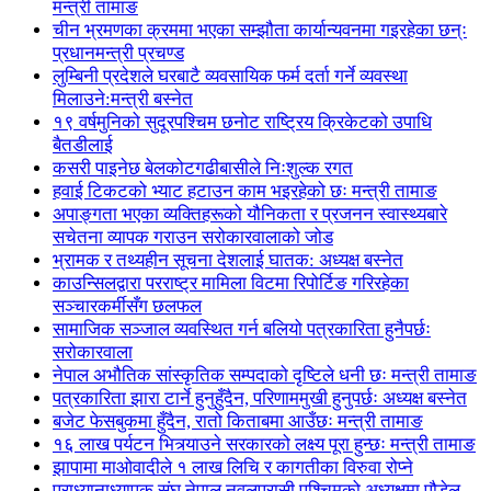
मन्त्री तामाङ
चीन भ्रमणका क्रममा भएका सम्झौता कार्यान्यवनमा गइरहेका छन्ः
प्रधानमन्त्री प्रचण्ड
लुम्बिनी प्रदेशले घरबाटै व्यवसायिक फर्म दर्ता गर्ने व्यवस्था
मिलाउने:मन्त्री बस्नेत
१९ वर्षमुनिको सुदूरपश्चिम छनोट राष्ट्रिय क्रिकेटको उपाधि
बैतडीलाई
कसरी पाइनेछ बेलकोटगढीबासीले निःशुल्क रगत
हवाई टिकटको भ्याट हटाउन काम भइरहेको छः मन्त्री तामाङ
अपाङ्गता भएका व्यक्तिहरूको यौनिकता र प्रजनन स्वास्थ्यबारे
सचेतना व्यापक गराउन सरोकारवालाको जोड
भ्रामक र तथ्यहीन सूचना देशलाई घातक: अध्यक्ष बस्नेत
काउन्सिलद्वारा परराष्ट्र मामिला विटमा रिपोर्टिङ गरिरहेका
सञ्चारकर्मीसँग छलफल
सामाजिक सञ्जाल व्यवस्थित गर्न बलियो पत्रकारिता हुनैपर्छः
सरोकारवाला
नेपाल अभौतिक सांस्कृतिक सम्पदाको दृष्टिले धनी छः मन्त्री तामाङ
पत्रकारिता झारा टार्ने हुनुहुँदैन, परिणाममुखी हुनुपर्छः अध्यक्ष बस्नेत
बजेट फेसबुकमा हुँदैन, रातो किताबमा आउँछः मन्त्री तामाङ
१६ लाख पर्यटन भित्र्याउने सरकारको लक्ष्य पूरा हुन्छः मन्त्री तामाङ
झापामा माओवादीले १ लाख लिचि र कागतीका विरुवा रोप्ने
प्राध्यानाध्यापक संघ नेपाल नवलपरासी पश्चिमको अध्यक्षमा पौडेल