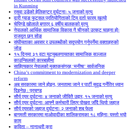
in Kunming
रसुवा उडेको हेलिकप्टर दुर्घटनाः ५ जनाको मृत्यु
दारी ग्याङ फुटसल प्रतियोगिताको टिम दर्ता फारम खुल्यो
चेपिण्डे खोलाले बगाएर ६ वर्षीय बालकको मृत्यु
नेपालको आर्थिक सामाजिक विकास नै चीनको उत्कट चाहना होः
राजदूत छन सोङ
संघीयताका अवसर र उपलब्धीको सदुपयोग गर्नुपर्नेमा वक्ताहरुको
जोड
१५ दिनमा ३१ वटा युट्युबलगायतका सामाजिक सञ्जाल
काउन्सिलको कारबाहीमा
साहित्यकार नेपालको मुक्तकसंग्रह ‘मनीषा’ सार्वजनिक
China’s commitment to modernization and deeper
reform
अब सरकारमा जाने होइन, जनतामा जाने र पार्टी सुदृढ गर्नेतिर ध्यान
दिइनेछ : प्रचण्ड
सौर्य एयर दुर्घटनाः ४ जनाको जीवितै उद्दार, १५ जनाको मृत्यु
सौर्य एयर दुर्घटनाः आफ्नै कर्मचारी लिएर पोखरा जाँदै थियो जहाज
सौर्य एयरको जहाज दुर्घटनाः २ जनाको शब फेला
बागमती सरकारमा माओवादीका शालिकरामका १८ महिनाः यस्तो भयो
काम
कविता – नानाथरी कुरा