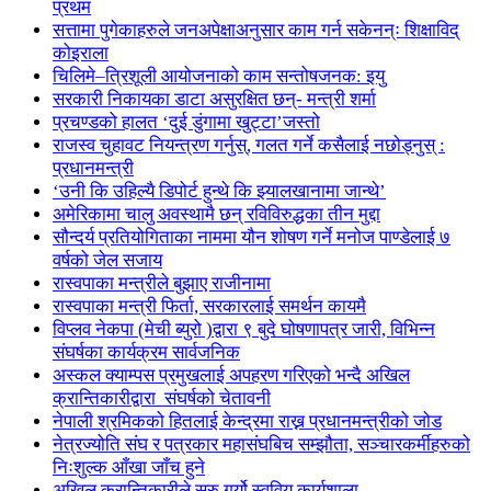
प्रथम
सत्तामा पुगेकाहरुले जनअपेक्षाअनुसार काम गर्न सकेनन्ः शिक्षाविद्
कोइराला
चिलिमे–त्रिशूली आयोजनाको काम सन्तोषजनक: इयु
सरकारी निकायका डाटा असुरक्षित छन्- मन्त्री शर्मा
प्रचण्डको हालत ‘दुई डुंगामा खुट्टा’जस्तो
राजस्व चुहावट नियन्त्रण गर्नुस्, गलत गर्ने कसैलाई नछोड्नुस् :
प्रधानमन्त्री
‘उनी कि उहिल्यै डिपोर्ट हुन्थे कि झ्यालखानामा जान्थे’
अमेरिकामा चालु अवस्थामै छन् रविविरुद्धका तीन मुद्दा
सौन्दर्य प्रतियोगिताका नाममा यौन शोषण गर्ने मनोज पाण्डेलाई ७
वर्षको जेल सजाय
रास्वपाका मन्त्रीले बुझाए राजीनामा
रास्वपाका मन्त्री फिर्ता, सरकारलाई समर्थन कायमै
विप्लव नेकपा (मेची ब्युरो )द्वारा ९ बुदे घोषणापत्र जारी, विभिन्न
संघर्षका कार्यक्रम सार्वजनिक
अस्कल क्याम्पस प्रमुखलाई अपहरण गरिएको भन्दै अखिल
क्रान्तिकारीद्वारा संघर्षको चेतावनी
नेपाली श्रमिकको हितलाई केन्द्रमा राख्न प्रधानमन्त्रीको जोड
नेत्रज्योति संघ र पत्रकार महासंघबिच सम्झौता, सञ्चारकर्मीहरुको
निःशुल्क आँखा जाँच हुने
अखिल क्रान्तिकारीले सुरु गर्यो स्ववियु कार्यशाला