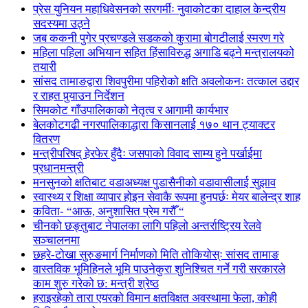
प्रेस युनियन महाधिवेसनको सरगर्मीः नुवाकोटका दाहाल केन्द्रीय
सदस्यमा उठ्ने
जब ककनी पुगेर प्रचण्डले सडकको कुरामा बोगटीलाई स्मरण गरे
महिला पहिला अभियान सहित हिंसाविरुद्ध अगाडि बढ्ने मन्त्रालयको
तयारी
सांसद तामाङद्वारा शिवपुरीमा पहिरोको क्षति अवलोकनः तत्काल उद्दार
र राहत पुर्‍याउन निर्देशन
सिमकोट गाँउपालिकाको नेतृत्व र आगामी कार्यभार
बेलकोटगढी नगरपालिकाद्धारा किसानलाई १७० थान ट्याक्टर
वितरण
मन्त्रीपरिषद् हेरफेर हुँदैः जसपाको विवाद साम्य हुने पर्खाईमा
प्रधानमन्त्री
मनसुनको क्षतिबाट वडाअध्यक्ष पुडासैनीको वडावासीलाई सुझाव
स्वास्थ्य र शिक्षा व्यापार होइन सेवाकै रूपमा हुनपर्छः मेयर बालेन्द्र शाह
कविता- “आऊ, अनुशासित प्रेम गरौँ “
चीनको छङ्तुबाट नेपालका लागि पहिलो अन्तर्राष्ट्रिय रेलवे
सञ्चालनमा
छहरे-टोखा सुरुङमार्ग निर्माणको मिति तोकियोस्ः सांसद तामाङ
वास्तविक भूमिहिनले भूमि पाउनेकुरा शुनिश्चित गर्ने गरी सरकारले
काम शुरु गरेको छ: मन्त्री श्रेष्ठ
हराइरहेको तारा एयरको विमान क्षतविक्षत अवस्थामा फेला, कोही