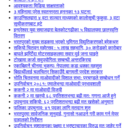
आवश्यकता मिडिया साक्षरताको
३ महिनामा प्रेस स्वतन्त्रता हननका १३ घटना
काउन्सिलद्वारा ४ वटा सञ्चार माध्यमको कालोसूची फुकुवा, ३ वटा
सूचीकरणबाट हटे
इन्द्रेश्वर युवा समाजद्वारा बेलकोटगढीका ५ विद्यालयमा छात्रवृत्ति
वितरण
भरतपुरको मुख्य सडकमा भएको भूमिगत विद्युतिकरणको ब्रेकथ्रु
सकियो चितवन महोत्सव : ५ लाख सहभागि, ३० करोडको कारोबार
बाघले झम्टिँदा मोटरसाइकलमा सवार दुई जना घाइते
टोखामा कर्जा सदुपयोगिता सम्बन्धी अन्तरक्रिया
एकाबिहानै चीनमा भुकम्पः नेपालमा कडा धक्का महसुस
बिद्यार्थीलाई चलचित्र सिकाउँदै बागमती प्रदेश सरकार
भोलि चितवनमा माओवादीको विशाल सभा: प्रचण्डले सम्बोधन गर्ने
उपनिर्वाचन २०८१: एमालेभन्दा माओवादी प्रभावशाली
ककनी २ मा माओवादी विजयी
ककनी २ मा खस्यो ६८ प्रतिशतभन्दा बढी मत: गणना आजै हुने
उपचुनाव सकियो: ६२ प्रतिशतभन्दा बढी मत खसेको अनुमान
पालिका उपचुनाव: ४१ पदका लागि मतदान शुरु
भरतपुुरमा सार्वजनिक सुनुवाई, गुनासो नआउने गरी काम गर्न मेयर
दाहालको निर्देशन
उपनिर्वाचन सुशासनका पक्षमा र भ्रष्टाचारका विरुद्ध मत जाहेर गर्ने