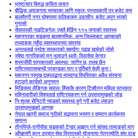
भ्रष्टाचार बिरुद्ध कविता वाचन
बौद्धिक अपाङ्गता भएकाका लागि स्कुलः प्रभावकारी तर बजेट कम
बालमैत्री नगर घोषणामा पालिकाहरु उदासीन, बजेट अपुग भएको
गुनासो
सेवाघरकी नाइटिङ्गेलः एक्लै हेर्छिन् ११५ जनाको स्वास्थ्य
महानगरका सडकमा बालश्रमिक: अन्य जिल्लाबाट आएकाको
तथ्याङ्क नहुँदा व्यवस्थापनमा समस्या
अनाथलाई प्रदेश सरकारको सहयोगः पढाइ खर्चको जोहो
ज्येष्ठ नागरिकको मन भुलाउने थलोः दिवासेवा केन्द्र
श्रमजीवी पत्रकारको अवस्थाः जागिर छ, तलब छैन
राष्ट्रियतासम्बन्धी प्रचण्डका माग र पूर्तिबारे केही कुरा !
महानगर प्रमुख दाहालद्धारा मापदण्ड विपरितका अवैध संरचना
हटाउने कार्यको अनुगमन
मिडियामा लैङ्गिक सवालः हिंसाकै कारण टिक्दैनन् महिला पत्रकार
महिनावारीको विषयलाई राष्ट्रियकरण गर्न उपसभामुखको जोड
निःशुल्क सेनिटरी प्याडको व्यवस्था हुने गरी बजेट ल्याउन
उपसभामुखको आग्रह
नेपाल खत्री समाज गुठीको सद्भावना भ्रमण र सम्मान कार्यक्रम
सम्पन्न
तीनपिप्ले-रानीपौवा सडकको टेन्डर आह्वान गर्न सांसद तामाङको माग
आँखासंगै कान उपचार सेवा विस्तारको योजनामा नेत्रज्योति संघ दाङ