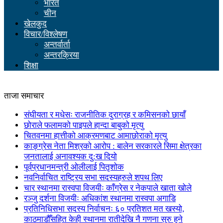
भारत
चीन
खेलकुद
विचार/विश्लेषण
अन्तर्वार्ता
अन्तरक्रिया
शिक्षा
ताजा समाचार
संघीयता र मधेसः राजनीतिक दुराग्रह र कमिसनको छायाँ
छोराले फलामको पाइपले हान्दा बाबुको मृत्यु
चितवनमा हात्तीको आक्रमणबाट आमाछोराको मृत्यु
काङ्ग्रेस नेता मिश्रको आरोप : बालेन सरकारले सिमा क्षेत्रका
जनतालाई अनावश्यक दु:ख दियो
पूर्वप्रधानमन्त्री ओलीलाई पितृशोक
नवनिर्वाचित राष्ट्रिय सभा सदस्यहरुले शपथ लिए
चार स्थानमा रास्वपा विजयीः काँग्रेस र नेकपाले खाता खोले
रञ्जु दर्शना विजयीः अधिकांश स्थानमा रास्वपा अगाडि
प्रतिनिधिसभा सदस्य निर्वाचनः ६० प्रतिशत मत खस्यो,
काठमाडौँसहित केही स्थानमा रातीदेखि नै गणना सुरु हुने