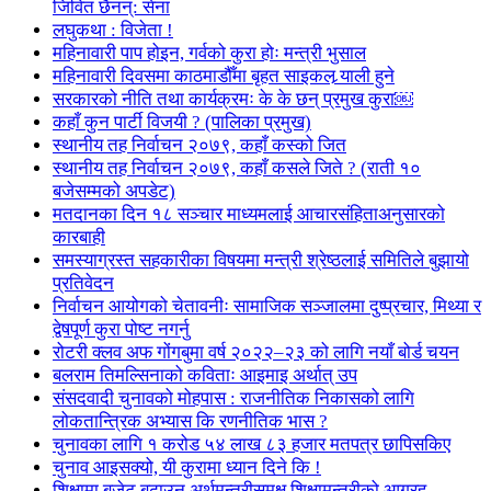
जिवित छैनन्: सेना
लघुकथा : विजेता !
महिनावारी पाप होइन, गर्वको कुरा होः मन्त्री भुसाल
महिनावारी दिवसमा काठमाडौँमा बृहत साइकल र्‍याली हुने
सरकारको नीति तथा कार्यक्रमः के के छन् प्रमुख कुरा￼
कहाँ कुन पार्टी विजयी ? (पालिका प्रमुख)
स्थानीय तह निर्वाचन २०७९, कहाँ कस्को जित
स्थानीय तह निर्वाचन २०७९, कहाँ कसले जिते ? (राती १०
बजेसम्मको अपडेट)
मतदानका दिन १८ सञ्चार माध्यमलाई आचारसंहिताअनुसारको
कारबाही
समस्याग्रस्त सहकारीका विषयमा मन्त्री श्रेष्ठलाई समितिले बुझायो
प्रतिवेदन
निर्वाचन आयोगको चेतावनीः सामाजिक सञ्जालमा दुष्प्रचार, मिथ्या र
द्वेषपूर्ण कुरा पोष्ट नगर्नु
रोटरी क्लव अफ गोंगबुमा वर्ष २०२२–२३ को लागि नयाँ बोर्ड चयन
बलराम तिमल्सिनाको कविताः आइमाइ अर्थात् उप
संसदवादी चुनावको मोहपास : राजनीतिक निकासको लागि
लोकतान्त्रिक अभ्यास कि रणनीतिक भास ?
चुनावका लागि १ करोड ५४ लाख ८३ हजार मतपत्र छापिसकिए
चुनाव आइसक्यो, यी कुरामा ध्यान दिने कि !
शिक्षामा बजेट बढाउन अर्थमन्त्रीसमक्ष शिक्षामन्त्रीको आग्रह