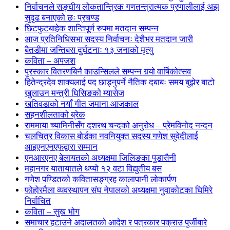
निर्वाचनले सङ्घीय लोकतान्त्रिक गणतन्त्रात्मक प्रणालीलाई अझ
सुदृढ बनाएको छः प्रचण्ड
छिटफुटबाहेक शान्तिपूर्ण रुपमा मतदान सम्पन्न
आज प्रतिनिधिसभा सदस्य निर्वाचनः देशैभर मतदान जारी
बैतडीमा जन्तिबस दुर्घटनाः १३ जनाको मृत्यु
कविता – अपजश
पुरस्कार वितरणबिनै काउन्सिलले सम्पन्न गर्‍यो वार्षिकोत्सव
हितेन्द्रदेव शाक्यलाई पद छाड्नुपर्ने नैतिक दबाबः समय बुझेर बाटो
खुलाउन मन्त्री घिसिङको म्यासेज
खतिवडाको नयाँ गीत जमाना आजकाल
सहनशीलताको ब्रेक
राममाया च्यामिनीसँग दशरथ चन्दको अनुरोध – प्रेमविनोद नन्दन
चलचित्र विकास बोर्डका नवनियुक्त सदस्य गणेश सुवेदीलाई
आइएनएनएफद्वारा सम्मान
एनआरएनए बेलायतको अध्यक्षमा जिलिङका पुडासैनी
महानगर यातायातले थप्यो १२ वटा विद्युतीय बस
गणेश पण्डितको कवितासङ्ग्रह कालापानी लोकार्पण
फोहोरमैला व्यवस्थापन संघ नेपालको अध्यक्षमा नुवाकोटका घिमिरे
निर्वाचित
कविता – सुख भोग
समाचार हटाउने अदालतको आदेश र पत्रकार पक्राउ पुर्जीबारे