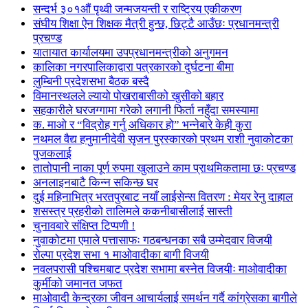
सन्दर्भ ३०१औं पृथ्वी जन्मजयन्ती र राष्ट्रिय एकीकरण
संघीय शिक्षा ऐन शिक्षक मैत्री हुन्छ, छिट्टै आउँछः प्रधानमन्त्री
प्रचण्ड
यातायात कार्यालयमा उपप्रधानमन्त्रीको अनुगमन
कालिका नगरपालिकाद्वारा पत्रकारको दुर्घटना बीमा
लुम्बिनी प्रदेशसभा बैठक बस्दै
विमानस्थलले ल्यायो पोखराबासीको खुसीको बहार
सहकारीले घरजग्गामा गरेको लगानी फिर्ता नहुँदा समस्यामा
क. माओ र “विद्रोह गर्नु अधिकार हो” भन्नेबारे केही कुरा
नथमल वैद्य हनुमानीदेवी सृजन पुरस्कारको प्रथम राशी नुवाकोटका
पुजकलाई
तातोपानी नाका पूर्ण रुपमा खुलाउने काम प्राथमिकतामा छः प्रचण्ड
अनलाइनबाटै किन्न सकिन्छ घर
दुई महिनाभित्र भरतपुरबाट नयाँ लाईसेन्स वितरण : मेयर रेनु दाहाल
शसस्त्र प्रहरीको तालिमले ककनीबासीलाई सास्ती
चुनावबारे संक्षिप्त टिप्पणी !
नुवाकोटमा एमाले पत्तासाफः गठबन्धनका सबै उम्मेदवार विजयी
रोल्पा प्रदेश सभा १ माओवादीका बागी विजयी
नवलपरासी पश्चिमबाट प्रदेश सभामा बस्नेत विजयीः माओवादीका
कुर्मीको जमानत जफत
माओवादी केन्द्रका जीवन आचार्यलाई समर्थन गर्दै कांग्रेसका बागीले