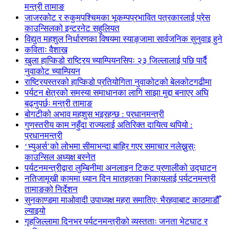
मन्त्री तामाङ
जाजरकोट र रुकुमपश्चिमका भूकम्पप्रभावित पत्रकारलाई प्रेस
काउन्सिलको इन्टरनेट सहुलियत
विद्युत महशुल निर्धारणका विषयमा स्याङ्जामा सार्वजनिक सुनुवाइ हुने
कविताः वैशाख
खुला हाप्किडो राष्ट्रिय च्याम्पियनसिपः २३ जिल्लालाई पछि पार्दै
नुवाकोट च्याम्पियन
राष्ट्रियस्तरको हाप्किडो प्रतियोगिता नुवाकोटको बेलकोटगढीमा
पर्यटन क्षेत्रको समस्या समाधानका लागि साझा मुद्दा बनाएर अघि
बढ्नुपर्छः मन्त्री तामाङ
बोगटीको अभाव महशुस भइरहन्छ : प्रधानमन्त्री
गुणस्तरीय काम नहुँदा राज्यलाई अतिरिक्त दायित्व थपियो :
प्रधानमन्त्री
‘भ्युअर्स’को लोभमा सीमाभन्दा बाहिर गएर समाचार नलेख्नुस्ः
काउन्सिल अध्यक्ष बस्नेत
पर्यटनमन्त्रीद्वारा लुम्बिनीमा अनलाइन टिकट प्रणालीको उद्घाटन
नतिजामूखी काममा ध्यान दिन मातहतका निकायलाई पर्यटनमन्त्री
तामाङको निर्देशन
सुनकाण्डमा मा‌ओवादी उपाध्यक्ष महरा समातिएः भैरहवाबाट काठमाडौँ
ल्याइयो
गृहजिल्लामा दिनभर पर्यटनमन्त्रीको व्यस्तताः जनता भेटघाट र