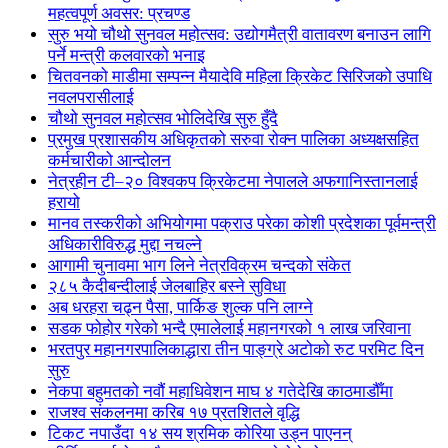
महत्वपूर्ण अवसर: प्रचण्ड
सुरु भयो चौथो सुनवल महोत्सव: उद्योगमैत्री वातावरण बनाउन लागि
पर्ने मन्त्री कलवारको भनाइ
चितवनको माडीमा सम्पन्न मैयादेवि महिला क्रिकेट सिरिजको उपाधि
नवलपरासीलाई
चौथो सुनवल महोत्सव भोलिदेखि सुरु हुँदै
प्रमुख प्रशासकीय अधिकृतको सरुवा रोक्न पालिका अध्यक्षसहित
कर्मचारीको आन्दोलन
नेत्रहीन टी–२० विश्वकप क्रिकेटमा नेपालले अफगानिस्तानलाई
हरायो
मानव तस्करीको अभियोगमा पक्राउ परेका कोशी प्रदेशका पूर्वमन्त्री
अधिकारीविरुद्ध मुद्दा नचल्ने
आगामी चुनावमा भाग लिने नेत्रविक्रम चन्दको संकेत
२८५ कैदीबन्दीलाई जेलबाहिर बस्ने सुविधा
अब धरहरा चढ्न पैसा, पार्किङ शुल्क पनि लाग्ने
सडक फोहोर गरेको भन्दै एमालेलाई महानगरको १ लाख जरिवाना
भरतपुर महानगरपालिकाद्धारा तीन पाङ्ग्रे अटोको रुट परमिट दिन
सुरु
नेकपा बहुमतको नवौं महाधिवेशन माघ ४ गतेदेखि काठमाडौँमा
राजश्व संकलनमा करिब १७ प्रतशितले वृद्धि
टिकट नपाउँदा १४ सय श्रमिक कोरिया उड्न पाएनन्