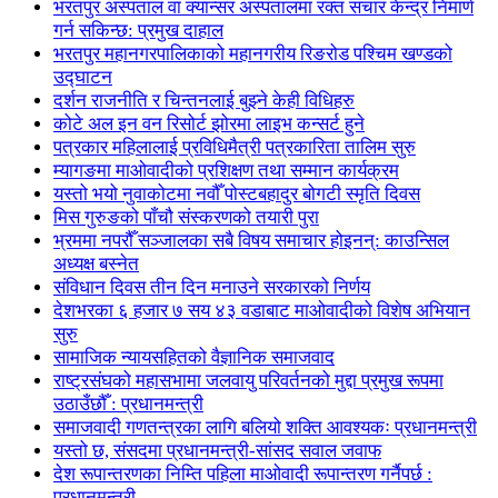
भरतपुर अस्पताल वा क्यान्सर अस्पतालमा रक्त संचार केन्द्र निमार्ण
गर्न सकिन्छ: प्रमुख दाहाल
भरतपुर महानगरपालिकाको महानगरीय रिङरोड पश्चिम खण्डको
उद्घाटन
दर्शन राजनीति र चिन्तनलाई बुझ्ने केही विधिहरु
कोटे अल इन वन रिसोर्ट झोरमा लाइभ कन्सर्ट हुने
पत्रकार महिलालाई प्रविधिमैत्री पत्रकारिता तालिम सुरु
म्यागङमा माओवादीको प्रशिक्षण तथा सम्मान कार्यक्रम
यस्तो भयो नुवाकोटमा नवौँ पोस्टबहादुर बोगटी स्मृति दिवस
मिस गुरुङको पाँचौ संस्करणको तयारी पुरा
भ्रममा नपरौँ सञ्जालका सबै विषय समाचार होइनन्: काउन्सिल
अध्यक्ष बस्नेत
संविधान दिवस तीन दिन मनाउने सरकारको निर्णय
देशभरका ६ हजार ७ सय ४३ वडाबाट माओवादीको विशेष अभियान
सुरु
सामाजिक न्यायसहितको वैज्ञानिक समाजवाद
राष्ट्रसंघको महासभामा जलवायु परिवर्तनको मुद्दा प्रमुख रूपमा
उठाउँछौँ : प्रधानमन्त्री
समाजवादी गणतन्त्रका लागि बलियो शक्ति आवश्यकः प्रधानमन्त्री
यस्तो छ, संसदमा प्रधानमन्त्री-सांसद सवाल जवाफ
देश रूपान्तरणका निम्ति पहिला माओवादी रूपान्तरण गर्नैपर्छ :
प्रधानमन्त्री