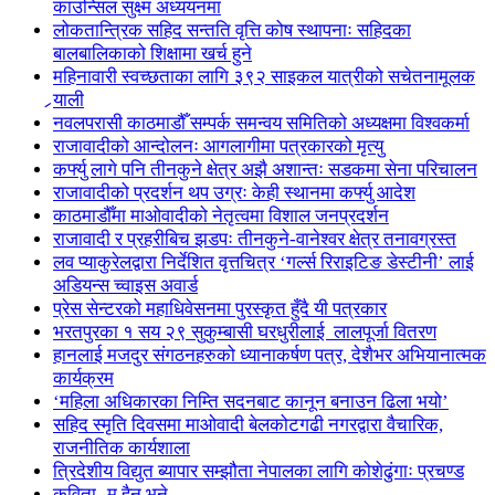
काउन्सिल सुक्ष्म अध्ययनमा
लोकतान्त्रिक सहिद सन्तति वृत्ति कोष स्थापनाः सहिदका
बालबालिकाको शिक्षामा खर्च हुने
महिनावारी स्वच्छताका लागि ३९२ साइकल यात्रीको सचेतनामूलक
र्‍याली
नवलपरासी काठमाडौँ सम्पर्क समन्वय समितिको अध्यक्षमा विश्वकर्मा
राजावादीको आन्दोलनः आगलागीमा पत्रकारको मृत्यु
कर्फ्यु लागे पनि तीनकुने क्षेत्र अझै अशान्तः सडकमा सेना परिचालन
राजावादीको प्रदर्शन थप उग्रः केही स्थानमा कर्फ्यु आदेश
काठमाडौँमा माओवादीको नेतृत्वमा विशाल जनप्रदर्शन
राजावादी र प्रहरीबिच झडपः तीनकुने-वानेश्वर क्षेत्र तनावग्रस्त
लव प्याकुरेलद्वारा निर्देशित वृत्तचित्र ‘गर्ल्स रिराइटिङ डेस्टीनी’ लाई
अडियन्स च्वाइस अवार्ड
प्रेस सेन्टरको महाधिवेसनमा पुरस्कृत हुँदै यी पत्रकार
भरतपुरका १ सय २९ सुकुम्बासी घरधुरीलाई लालपूर्जा वितरण
हानलाई मजदुर संगठनहरुको ध्यानाकर्षण पत्र, देशैभर अभियानात्मक
कार्यक्रम
‘महिला अधिकारका निम्ति सदनबाट कानून बनाउन ढिला भयो’
सहिद स्मृति दिवसमा माओवादी बेलकोटगढी नगरद्वारा वैचारिक,
राजनीतिक कार्यशाला
त्रिदेशीय विद्युत ब्यापार सम्झौता नेपालका लागि कोशेढुंगाः प्रचण्ड
कविता- म हैन भने