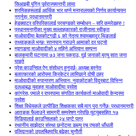
सिआइबी पुगिन् पूर्वराज्यमन्त्री लामा
श्रमिकहरूलाई आर्थिक भार थप्ने मन्त्रालयको निर्णय कार्यान्वयन
नगर्नुस्ः प्रधानमन्त्री
हेडक्वाटर वरिपरिकालाई प्रचण्डको सम्बोधन – सरि कमरेडहरु !
प्रधानमन्त्रीका मुख्य सल्लाहकारको राजीनामा स्वीकृत
माओवादीमा बेलकोटगढी ६ को नेतृत्व श्यामबहादुर थिङलाई
तथ्याङ्कले भन्छः स्तनपान गराउने आमाको दर घट्यो
म्यागङमा माओवादीको ४ महिने अभियान सम्पन्न
बालकुमारी घटनामा ७३ जना पक्राउ, दुई जनाको मृत्यु सात जना
घाइते
प्रेस काउन्सिल ऐन संसोधन हुनुपर्छः अध्यक्ष बस्नेत
बलात्कारको आरोपमा क्रिकेटर लामिछाने दोषी ठहर
माओवादीको रुपान्तरण अभियानः नुवाकोटको विदुरबाट विभिन्न
दलआबद्ध युवाहरु माओवादीमा प्रवेश
कांग्रेस, एमाले र राप्रपामा संगठित कार्यकर्ता माओवादी केन्द्रमा
प्रवेश
शिक्षा विधेयकले उत्पीडित शिक्षकका सबै माग पुरा गर्नेछः प्रधानमन्त्री
आतङ्क फैलाउने सामग्री सम्प्रेषण गरेपछि युट्युबसहित १७
मिडियालाई काउन्सिलको २४ घण्टे पत्र
स्थानीय साझेदार संस्था छनोटमा डब्ल्यु एच एचको धाँधली
वलिदानको उपलब्धिमाथि बढेका चुनौती