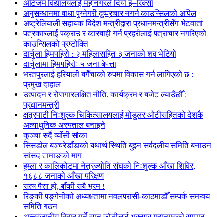
अटिजम विद्यालयलाई महानगरले दियो ई–रिक्सा
अनुसन्धानमा बाधा पुग्नेगरी दुष्प्रचार नगर्न काउन्सिलको अपिल
अष्ट्रेलियाली सहायक विदेश मन्त्रीद्वारा प्रधानमन्त्रीसँग भेटवार्ता
पत्रकारलाई पक्राउ र कारबाही गर्न प्रहरीलाई पत्राचार नगरिएको
काउन्सिलको प्रष्टोक्ति
दार्चुला हिमपहिरो : २ महिलासहित ३ जनाको शव भेटियो
दार्चुलामा हिमपहिरोः ५ जना बेपत्ता
भरतपुरलाई हरियाली बगैँचाको रुपमा विकास गर्न लागिएको छ :
प्रमुख दाहाल
उत्पादन र रोजगारलक्षित नीति, कार्यक्रम र बजेट ल्याउँछौँ :
प्रधानमन्त्री
क्षत्रपाटी निःशुल्क चिकित्सालयलाई मोडुलर ओटीसहितको देशकै
अत्याधुनिक अस्पताल बनाइने
कुञ्चा सर्दै व्याँसी सौका
सिसडोल बञ्चरेडाँडाको यथार्थ स्थिति बुझ्न सर्वदलीय समिति बनाउन
सांसद तामाङको माग
हुम्ला र कालिकोटमा नेत्रज्योति संघको निःशुल्क आँखा शिविर,
१६८८ जनाको आँखा परिक्षण
सत्य पैसा हो, बाँकी सबै भ्रम !
रिङ्की पङ्गेनीको अध्यक्षतामा नवलपरासी-काठमाडौँ सम्पर्क समन्वय
समिति गठन
अन्तरजातीय विवाह गर्ने सात जोडीलाई भरतपुर महानगरको सम्मान