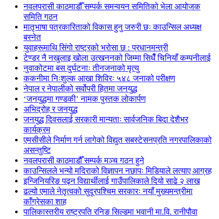
नवलपरासी काठमाडौँ सम्पर्क समन्वयन समितिको भेला आयोजक
समिति गठन
मातृभाषा पत्रकारिताको विकास हुनु जरुरी छः काउन्सिल अध्यक्ष
बस्नेत
युवाहरूमाथि सिंगो राष्ट्रको भरोसा छ : प्रधानमन्त्री
टेण्डर नै नखुलाइ खोला उत्खननको जिम्मा सिधैँ चिनियाँ कम्पनीलाई
नुवाकोटमा बस दुर्घटनाः तीनजनाको मृत्यु
ककनीमा निःशुल्क आखा शिविरः ५४८ जनाको परीक्षण
नेपाल र नेपालीको सर्वोपरी हितमा जनयुद्ध
‘जनयुद्धमा गण्डकी’ नामक पुस्तक लोकार्पण
अभिद्रोह र जनयुद्ध
जनयुद्ध दिवसलाई सरकारी मान्यताः सार्वजनिक बिदा देशैभर
कार्यक्रम
एमसीसीले निर्माण गर्न लागेको विद्युत सबस्टेसनप्रति नगरपालिकाको
असन्तुष्टि
नवलपरासी काठमाडौँ सम्पर्क मञ्च गठन हुने
काउन्सिलले भन्यो मदिराको विज्ञापन नछापः मिडियाले लत्याए आग्रह
इन्जिनियरिङ पढ्न विद्यार्थीलाई गाउँपालिकाले दियो साढे २ लाख
ढल्यो एमाले नेतृत्वको सुदूरपश्चिम सरकारः नयाँ मुख्यमन्त्रीमा
काँग्रेसका शाह
पालिकास्तरीय राष्ट्रपति रनिङ सिल्डमा भवानी मा.वि. रानीपौवा