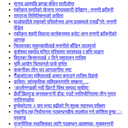
चुनाव आएपछि झण्डा बोकेर घरदैलोमा
एकीकृत वस्तीको योजना प्रभावकारी देखिएन : मन्त्री झाँक्री
रामराजा तिमिल्सिनाको कविता
माओवादीले ल्याएको परिवर्तनमा अन्य दलहरूले रजाईँ गरेः मन्त्री
पौडेल
एकीकृत शहरी विकास कार्यक्रममा बजेट थप्न मन्त्री झाँक्रीको
आग्रह
चितवनका सुकुम्बासीलाई मन्त्रीले बाँडिन् लालपुर्जा
कुशेश्वर महादेव मन्दिर परिसरमा सरसफाइ र बत्ति जडान
विदुरका किसानलाई २ दिने पशुपालन तालिम
भूमि आयोग चितवनले पायो पूर्णता
ककनीका तीन घर आगलागीमा नष्ट
गैँडाकोटका महिलालाई अचार बनाउने तालिम दिइयो
कविताः सांस्कृतिक सहिदहरुप्रति सम्झना….
‘कालीगण्डकी नदी छिट्टै विश्व सम्पदा सूचीमा’
छैठौँ झिल्टुङ क्रसकन्ट्री दौड: एउटै प्रतियोगितामा तीन पुस्ता
प्रतिस्पर्धामा
हुप्सेकोटमा २ सय भन्दा बढीको निःशुल्क स्वास्थ्य परीक्षण
स्थानीय तह निर्वाचनमा गठबन्धनबीच तालमेल गर्न कोशिस हुन्छ ः
प्रचण्ड
राजनीतिक स्थायित्वका लागि गठबन्धन आवश्यक: मुख्यमन्त्री