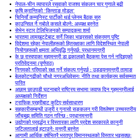
नेपाल-चीन व्यापारले रसुवाको राजश्व संकलन चार गुणाले बढी
कृषि क्रान्तिको ‘किम्ताङ मोडल’
चिनियाँ कम्युनिस्ट पार्टीको थर्ड प्लेनम बैठक सुरु
काउन्सिल नै नबोले कसले बोल्ने: अध्यक्ष बस्नेत
सेभेन स्टार टेलिभिजनको सम्पादकमा शर्मा
भारतमा लामखुट्टेबाट सर्ने जिका भाइरसको संक्रमण पुष्टि
विदेशमा रहेका नेपालीहरूको हितरक्षाका लागि विदेशस्थित नेपाली
नियोगहरूको क्षमता अभिवृद्धि गर्नुपर्छ: प्रधानमन्त्री
के छ रास्वपाका महामन्त्री डा ढकालको बैठकमा पेस गर्न नदिइएको
प्रतिवेदनमा (पूर्णपाठ)
निगमको गरिमाको रक्षा गर्ने संकल्प गर्नुपर्छ : उड्डयनमन्त्री तामाङ
बेलकोटगढीको चौथो नगरअधिवेसनः नीति तथा कार्यक्रम सर्वसम्मत
पारित
अछाम छाउपडी घटनाबारे राष्ट्रिय सभामा जवाफ दिन गृहमन्त्रीलाई
अध्यक्षको निर्देशन
ट्राफिक प्रहरीबाट कुटिए सर्वसाधारण
सहकारीसम्बन्धी उजुरी र गुनासो सङ्कलन गरी विश्लेषण उच्चस्तरीय
जाँचबुझ समिति गठन गरिन्छ : प्रधानमन्त्री
उद्योगको प्रवर्द्धन र विस्तारका लागि प्रदेश सरकारले कानुनी
जटिलतालाई हटाउने: मन्त्री बस्नेत
आगामी आर्थिक वर्षभित्रै भरतपुर विमानस्थलको विस्तार भइसक्छः