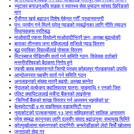
भ्युटावर बनाउनुअघि सडक र स्वास्थ्य सेवा पुर्‍याउन सांसद छिरिङको
माग
पुँजीगत खर्च बढाउन विशेष मेहेनत गरौँः प्रधानमन्त्री
पुनः प्रयोग गर्न मिल्ने घरेलु प्याडको प्रबर्द्धनका लागि नीति ल्याउन
विधायकहरू प्रतिबद्ध
माओवादी एकता विथोल्ने माओवादीभित्रै छन्ः अध्यक्ष बुढाथोकी
बाराका तीनसय जना महिलालाई सजिलो प्याड वितरण
बुद्ध प्राविका विद्यार्थीलाई पोसाक वितरण
मिटरब्याज पीडितसँग वार्ता गर्न समिति गठन, विधेयक दर्ताबारे
मन्त्रीपरिषद्को बैठकमा निर्णय हुने
एफसी क्लब क्यामरुनले जित्यो प्रथम कोहलपुर गोल्डकपको उपाधि
आन्दोलनरत पक्षसँग वार्ता गर्न समिति गठन
अनलाइनको संख्या मात्रै बढ्योः अध्यक्ष बस्नेत
नेपालको वर्ल्ककप क्वालिफायर यात्राः युएइमाथि ९ रनको जित
एलिट क्यापिटललाई मर्चेन्ट बैंकरको लाइसेन्स
‘चिनियाँ बैंकको शाखा विस्तार गर्न अध्ययन भइरहेको छ’
बेलकोटगढी ४ मा वाइसियल वडाकमिटी गठन
नुवाकोटको पञ्चकन्यामा १३ जना सहिदहरुको सालिक अनावरण
प्रेस सम्बद्ध कानुनका लागि दलसँग संवाद बढाउनुस्ः सभामुख घिमिरे
कोल्पुखोलामा महानगरको दादागिरीः बन्चरेडाँडाको लेदो सिधैँ खोलामा
जनताको सेवा गर