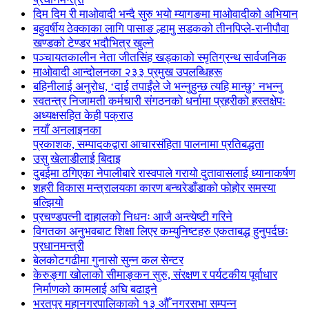
दिम दिम री माओवादी भन्दै सुरु भयो म्यागङमा माओवादीको अभियान
बहुवर्षीय ठेक्काका लागि पासाङ ल्हामु सडकको तीनपिप्ले-रानीपौवा
खण्डको टेण्डर भदौभित्र खुल्ने
पञ्चायतकालीन नेता जीतसिंह खड्काको स्मृतिग्रन्थ सार्वजनिक
माओवादी आन्दोलनका २३३ प्रमुख उपलब्धिहरू
बहिनीलाई अनुरोध, ‘दाई तपाईंले जे भन्नुहुन्छ त्यहि मान्छु’ नभन्नु
स्वतन्त्र निजामती कर्मचारी संगठनको धर्नामा प्रहरीको हस्तक्षेपः
अध्यक्षसहित केही पक्राउ
नयाँ अनलाइनका
प्रकाशक, सम्पादकद्वारा आचारसंहिता पालनामा प्रतिबद्धता
उसु खेलाडीलाई बिदाइ
दुबईमा ठगिएका नेपालीबारे रास्वपाले गरायो दुतावासलाई ध्यानाकर्षण
शहरी विकास मन्त्रालयका कारण बन्चरेडाँडाको फोहोर समस्या
बल्झियो
प्रचण्डपत्नी दाहालको निधनः आजै अन्त्येष्टी गरिने
विगतका अनुभवबाट शिक्षा लिएर कम्युनिष्टहरु एकताबद्ध हुनुपर्दछः
प्रधानमन्त्री
बेलकोटगढीमा गुनासो सुन्न कल सेन्टर
केरुङ्गा खोलाको सीमाङ्कन सुरु, संरक्षण र पर्यटकीय पूर्वाधार
निर्माणको कामलाई अघि बढाइने
भरतपुर महानगरपालिकाको १३ औँ नगरसभा सम्पन्न