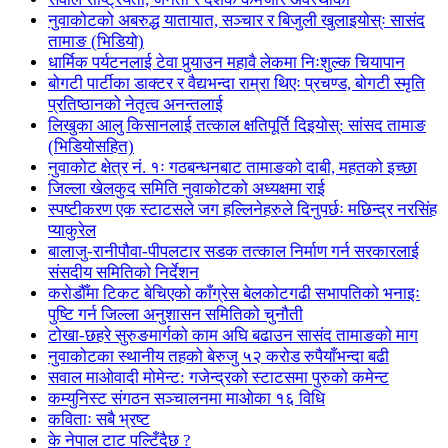
नुवाकोटको अबरुद्ध यातायात, सञ्चार र बिजुली खुलाइयोस्ः सासंद
तामाङ (भिडियो)
धार्मिक पर्यटनलाई टेवा पुर्‍याउन महावै लेकमा निःशुल्क चियापान
बोगटी पार्टीका डाक्टर र वैद्यभन्दा राम्रा थिएः प्रचण्ड, बोगटी स्मृति
प्रतिष्ठानको नेतृत्व अनन्तलाई
लिखुका आलु किसानलाई तत्काल क्षतिपूर्ति दिइयोस्: सांसद तामाङ
(भिडियोसहित)
नुवाकोट क्षेत्र नं. १ः गठबन्धनबाट तामाङको दाबी, महतको इच्छा
जिल्ला खेलकुद समिति नुवाकोटको अध्यक्षमा राई
स्पष्टीकरण एक स्टाटसले जग हल्लिनेहरुले दिनुपर्छः मछिन्द्र नरसिंह
प्याकुरेल
बालाजु-रानीपौवा-पीपलटार सडक तत्काल निर्माण गर्न सरकारलाई
संसदीय समितिको निर्देशन
करोडौँमा टिकट बेचिएको काँग्रेस बेलकोटगढी सभापतिको भनाइः
पुष्टि गर्न जिल्ला अनुशासन समितिको चुनौती
टोखा-छहरे सुरुङमार्गको काम अघि बढाउन सासंद तामाङको माग
नुवाकोटका स्थानीय तहको बेरुजु ५२ करोड रुपैयाँभन्दा बढी
सवाल माओवादी मोमेन्ट: गजेन्द्रको स्टाटसमा पुरुको कमेन्ट
कम्युनिस्ट संगठन सञ्चालनमा माओका १६ विधि
कविताः सबै भ्रष्ट
के नेपाल टाट पल्टिँदैछ ?