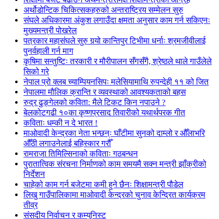
अर्थोडोन्टिक चिकित्सकहरुको अन्तराष्ट्रिय सम्मेलन सुरु
संघले अधिकारमा अंकुश लगाउँदा क्षमता अनुसार काम गर्न सकिएनः
मुख्यमन्त्री पोखरेल
पत्रकार महासंघले सुरु गर्‍यो कान्तिपुर टिभीमा धर्नाः श्रमजीवीलाई
पुनर्वहाली गर्न माग
कृषिमा सन्तुष्टिः तरकारी र मौरीपालन सँगसँगै, श्रेष्ठले थाले गाउँलेले
सिको गरे
नेपाल प्रो क्लब च्याम्पियनसिपः मलेसियामाथि रुपन्देही ११ को जित
नेपालमा मौलिक क्रान्ति र व्यवस्थाको आवश्यकताको बहस
रुद्र ढुङ्गेलको कविता: मैले टिकट किन नपाउने ?
बेलकोटगढी १०का कृष्णप्रसाद तिवारीको यथार्थपरक गीत
कविताः धम्की न दे भारत !
माओवादी केन्द्रका नेता भन्छन्ः घाँटीमा सुनको दाम्लो र औँलाभरि
औँठी लगाउनेलाई बहिस्कार गरौँ
रामराजा तिमिल्सिनाको कविताः गठबन्धन
पुरातात्विक संरचना निर्माणको काम समयमै सक्न मन्त्री झाँक्रीको
निर्देशन
चाहेको काम गर्न बजेटमा कमी हुने छैनः शिक्षामन्त्री पौडेल
लिखु गाउँपालिकामा माओवादी केन्द्रको चुनाव केन्द्रित कार्यक्रम
तीव्र
संसदीय निर्वाचन र कम्युनिस्ट