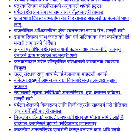
पत्रकारितामा काउन्सिलको अनुदानले थपेको इट्टा
पर्यटन क्षेत्रका समस्या समाधान गर्नेछुः मन्त्री तामाङ
आज भाषा दिवसः बाग्मतीमा नेवारी र तामाङ सरकारी कामकाजी भाषा
लागु
राजनीतिक अधिकारबिना प्रेस स्वतन्त्रता सम्भव छैनः मन्त्री शर्मा
इमान्दारिताका साथ जनताकाे सेवा गर्न पालिकाका नेता कार्यकर्तालाई
मन्त्री तामाङको निर्देशन
सूचना प्रविधिका क्षेत्रमा लगानी बढाउन आवश्यक नीति, कानुन
बनाउने काम भइरहेको छः मन्त्री शर्मा
जनकलाकार श्रेष्ठ साँस्कृतिक संस्थानको सञ्चालक सदस्यमा
नियुक्त
उल्लु संरक्षक राजु आचार्यलाई बेलायतमा ह्वाइटली अवार्ड
बजेटमा राख्नुपर्ने आमसञ्चारका विषयबारे मन्त्रालयद्वारा सुझाव
संकलन
नेपाललाई सूचना प्रविधिको अन्तर्राष्ट्रिय ‘हब’ बनाउन सकिन्छः
मन्त्री शर्मा
पर्यटन क्षेत्रको विकासका लागि निजीक्षेत्रसँग सहकार्य गरी नीतिगत
सुधार गर्ने छौँ: मन्त्री तामाङ
निकुञ्ज वार्डेनको ज्यादती: मध्यवर्ती क्षेत्र उपभोक्ता समितिलाई नै
बाइपास, काग्रेसले बुझायो प्रजिअलाई ज्ञापनपत्र
ककनीमा अन्तर्राष्ट्रिय प्रदर्शनी केन्द्र बनाउने काम अघि बढ्योः