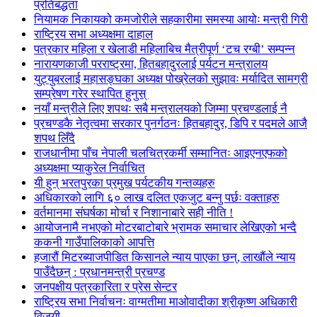
प्रतिबद्धता
नियामक निकायको कमजोरीले सहकारीमा समस्या आयोः मन्त्री गिरी
राष्ट्रिय सभा अध्यक्षमा दाहाल
पत्रकार महिला र खेलाडी महिलाबिच मैत्रीपूर्ण ‘टच रग्बी’ सम्पन्न
नारायणकाजी परराष्ट्रमा, हितबहादुरलाई पर्यटन मन्त्रालय
युट्युबरलाई महासङ्घका अध्यक्ष पोख्रेलको सुझावः मर्यादित सामग्री
सम्प्रेषण गरेर स्थापित हुनुस्
नयाँ मन्त्रीले लिए शपथः सबै मन्त्रालयको जिम्मा प्रचण्डलाई नै
प्रचण्डकै नेतृत्वमा सरकार पुनर्गठनः हितबहादुर, डिपि र पदमले आजै
शपथ लिँदै
राजधानीमा पाँच नेपाली चलचित्रकर्मी सम्मानितः आइएनएफको
अध्यक्षमा प्याकुरेल निर्वाचित
यी हुन् भरतपुरका प्रमुख पर्यटकीय गन्तव्यहरु
अधिकारको लागि ६० लाख दलित एकजुट बन्नु पर्छः वक्ताहरु
वर्तमानमा संघर्षका मोर्चा र निशानाबारे सही नीति !
आयोजनामै नभएको मोटरबाटोबारे भ्रामक समाचार लेखिएको भन्दै
ककनी गाउँपालिकाको आपत्ति
हजारौं मिटरब्याजपीडित किसानले न्याय पाएका छन्, लाखौंले न्याय
पाउँदैछन् : प्रधानमन्त्री प्रचण्ड
जनपक्षीय पत्रकारिता र प्रेस सेन्टर
राष्ट्रिय सभा निर्वाचनः वाग्मतीमा माओवादीका श्रीकृष्ण अधिकारी
विजयी