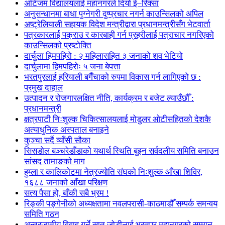
अटिजम विद्यालयलाई महानगरले दियो ई–रिक्सा
अनुसन्धानमा बाधा पुग्नेगरी दुष्प्रचार नगर्न काउन्सिलको अपिल
अष्ट्रेलियाली सहायक विदेश मन्त्रीद्वारा प्रधानमन्त्रीसँग भेटवार्ता
पत्रकारलाई पक्राउ र कारबाही गर्न प्रहरीलाई पत्राचार नगरिएको
काउन्सिलको प्रष्टोक्ति
दार्चुला हिमपहिरो : २ महिलासहित ३ जनाको शव भेटियो
दार्चुलामा हिमपहिरोः ५ जना बेपत्ता
भरतपुरलाई हरियाली बगैँचाको रुपमा विकास गर्न लागिएको छ :
प्रमुख दाहाल
उत्पादन र रोजगारलक्षित नीति, कार्यक्रम र बजेट ल्याउँछौँ :
प्रधानमन्त्री
क्षत्रपाटी निःशुल्क चिकित्सालयलाई मोडुलर ओटीसहितको देशकै
अत्याधुनिक अस्पताल बनाइने
कुञ्चा सर्दै व्याँसी सौका
सिसडोल बञ्चरेडाँडाको यथार्थ स्थिति बुझ्न सर्वदलीय समिति बनाउन
सांसद तामाङको माग
हुम्ला र कालिकोटमा नेत्रज्योति संघको निःशुल्क आँखा शिविर,
१६८८ जनाको आँखा परिक्षण
सत्य पैसा हो, बाँकी सबै भ्रम !
रिङ्की पङ्गेनीको अध्यक्षतामा नवलपरासी-काठमाडौँ सम्पर्क समन्वय
समिति गठन
अन्तरजातीय विवाह गर्ने सात जोडीलाई भरतपुर महानगरको सम्मान