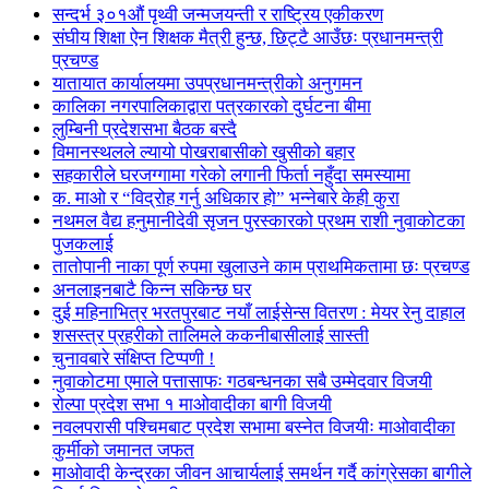
सन्दर्भ ३०१औं पृथ्वी जन्मजयन्ती र राष्ट्रिय एकीकरण
संघीय शिक्षा ऐन शिक्षक मैत्री हुन्छ, छिट्टै आउँछः प्रधानमन्त्री
प्रचण्ड
यातायात कार्यालयमा उपप्रधानमन्त्रीको अनुगमन
कालिका नगरपालिकाद्वारा पत्रकारको दुर्घटना बीमा
लुम्बिनी प्रदेशसभा बैठक बस्दै
विमानस्थलले ल्यायो पोखराबासीको खुसीको बहार
सहकारीले घरजग्गामा गरेको लगानी फिर्ता नहुँदा समस्यामा
क. माओ र “विद्रोह गर्नु अधिकार हो” भन्नेबारे केही कुरा
नथमल वैद्य हनुमानीदेवी सृजन पुरस्कारको प्रथम राशी नुवाकोटका
पुजकलाई
तातोपानी नाका पूर्ण रुपमा खुलाउने काम प्राथमिकतामा छः प्रचण्ड
अनलाइनबाटै किन्न सकिन्छ घर
दुई महिनाभित्र भरतपुरबाट नयाँ लाईसेन्स वितरण : मेयर रेनु दाहाल
शसस्त्र प्रहरीको तालिमले ककनीबासीलाई सास्ती
चुनावबारे संक्षिप्त टिप्पणी !
नुवाकोटमा एमाले पत्तासाफः गठबन्धनका सबै उम्मेदवार विजयी
रोल्पा प्रदेश सभा १ माओवादीका बागी विजयी
नवलपरासी पश्चिमबाट प्रदेश सभामा बस्नेत विजयीः माओवादीका
कुर्मीको जमानत जफत
माओवादी केन्द्रका जीवन आचार्यलाई समर्थन गर्दै कांग्रेसका बागीले