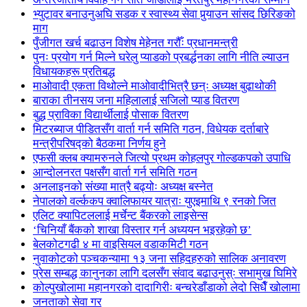
भ्युटावर बनाउनुअघि सडक र स्वास्थ्य सेवा पुर्‍याउन सांसद छिरिङको
माग
पुँजीगत खर्च बढाउन विशेष मेहेनत गरौँः प्रधानमन्त्री
पुनः प्रयोग गर्न मिल्ने घरेलु प्याडको प्रबर्द्धनका लागि नीति ल्याउन
विधायकहरू प्रतिबद्ध
माओवादी एकता विथोल्ने माओवादीभित्रै छन्ः अध्यक्ष बुढाथोकी
बाराका तीनसय जना महिलालाई सजिलो प्याड वितरण
बुद्ध प्राविका विद्यार्थीलाई पोसाक वितरण
मिटरब्याज पीडितसँग वार्ता गर्न समिति गठन, विधेयक दर्ताबारे
मन्त्रीपरिषद्को बैठकमा निर्णय हुने
एफसी क्लब क्यामरुनले जित्यो प्रथम कोहलपुर गोल्डकपको उपाधि
आन्दोलनरत पक्षसँग वार्ता गर्न समिति गठन
अनलाइनको संख्या मात्रै बढ्योः अध्यक्ष बस्नेत
नेपालको वर्ल्ककप क्वालिफायर यात्राः युएइमाथि ९ रनको जित
एलिट क्यापिटललाई मर्चेन्ट बैंकरको लाइसेन्स
‘चिनियाँ बैंकको शाखा विस्तार गर्न अध्ययन भइरहेको छ’
बेलकोटगढी ४ मा वाइसियल वडाकमिटी गठन
नुवाकोटको पञ्चकन्यामा १३ जना सहिदहरुको सालिक अनावरण
प्रेस सम्बद्ध कानुनका लागि दलसँग संवाद बढाउनुस्ः सभामुख घिमिरे
कोल्पुखोलामा महानगरको दादागिरीः बन्चरेडाँडाको लेदो सिधैँ खोलामा
जनताको सेवा गर