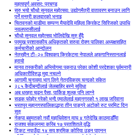
महत्वपूर्ण अवसर: प्रचण्ड
सुरु भयो चौथो सुनवल महोत्सव: उद्योगमैत्री वातावरण बनाउन लागि
पर्ने मन्त्री कलवारको भनाइ
चितवनको माडीमा सम्पन्न मैयादेवि महिला क्रिकेट सिरिजको उपाधि
नवलपरासीलाई
चौथो सुनवल महोत्सव भोलिदेखि सुरु हुँदै
प्रमुख प्रशासकीय अधिकृतको सरुवा रोक्न पालिका अध्यक्षसहित
कर्मचारीको आन्दोलन
नेत्रहीन टी–२० विश्वकप क्रिकेटमा नेपालले अफगानिस्तानलाई
हरायो
मानव तस्करीको अभियोगमा पक्राउ परेका कोशी प्रदेशका पूर्वमन्त्री
अधिकारीविरुद्ध मुद्दा नचल्ने
आगामी चुनावमा भाग लिने नेत्रविक्रम चन्दको संकेत
२८५ कैदीबन्दीलाई जेलबाहिर बस्ने सुविधा
अब धरहरा चढ्न पैसा, पार्किङ शुल्क पनि लाग्ने
सडक फोहोर गरेको भन्दै एमालेलाई महानगरको १ लाख जरिवाना
भरतपुर महानगरपालिकाद्धारा तीन पाङ्ग्रे अटोको रुट परमिट दिन
सुरु
नेकपा बहुमतको नवौं महाधिवेशन माघ ४ गतेदेखि काठमाडौँमा
राजश्व संकलनमा करिब १७ प्रतशितले वृद्धि
टिकट नपाउँदा १४ सय श्रमिक कोरिया उड्न पाएनन्