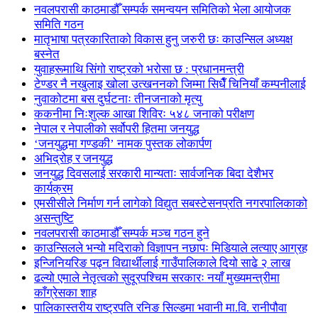
नवलपरासी काठमाडौँ सम्पर्क समन्वयन समितिको भेला आयोजक
समिति गठन
मातृभाषा पत्रकारिताको विकास हुनु जरुरी छः काउन्सिल अध्यक्ष
बस्नेत
युवाहरूमाथि सिंगो राष्ट्रको भरोसा छ : प्रधानमन्त्री
टेण्डर नै नखुलाइ खोला उत्खननको जिम्मा सिधैँ चिनियाँ कम्पनीलाई
नुवाकोटमा बस दुर्घटनाः तीनजनाको मृत्यु
ककनीमा निःशुल्क आखा शिविरः ५४८ जनाको परीक्षण
नेपाल र नेपालीको सर्वोपरी हितमा जनयुद्ध
‘जनयुद्धमा गण्डकी’ नामक पुस्तक लोकार्पण
अभिद्रोह र जनयुद्ध
जनयुद्ध दिवसलाई सरकारी मान्यताः सार्वजनिक बिदा देशैभर
कार्यक्रम
एमसीसीले निर्माण गर्न लागेको विद्युत सबस्टेसनप्रति नगरपालिकाको
असन्तुष्टि
नवलपरासी काठमाडौँ सम्पर्क मञ्च गठन हुने
काउन्सिलले भन्यो मदिराको विज्ञापन नछापः मिडियाले लत्याए आग्रह
इन्जिनियरिङ पढ्न विद्यार्थीलाई गाउँपालिकाले दियो साढे २ लाख
ढल्यो एमाले नेतृत्वको सुदूरपश्चिम सरकारः नयाँ मुख्यमन्त्रीमा
काँग्रेसका शाह
पालिकास्तरीय राष्ट्रपति रनिङ सिल्डमा भवानी मा.वि. रानीपौवा