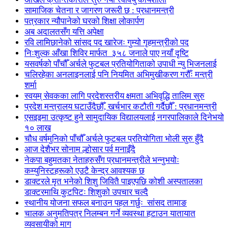
सामाजिक चेतना र जागरण जरूरी छ : प्रधानमन्त्री
पत्रकार न्यौपानेको घरको शिक्षा लोकार्पण
अब अदालतसँग यत्ति अपेक्षा
रवि लामिछानेको सांसद पद खारेजः गुम्यो गृहमन्त्रीको पद
निःशुल्क आँखा शिविर मार्फत ३५८ जनाले पाए नयाँ दृष्टि
यसवर्षको पाँचौँ अर्चले फुटबल प्रतियोगिताको उपाधी न्यु भिजनलाई
चलिरहेका अनलाइनलाई पनि नियमित अभिमुखीकरण गरौँः मन्त्री
शर्मा
स्वयम् सेवकका लागि प्रदेशस्तरीय क्षमता अभिवृद्धि तालिम सुरु
प्रदेश मन्त्रालय घटाउँदैछौँ, खर्चभार कटौती गर्दैछौँ : प्रधानमन्त्री
एसइइमा उत्कृष्ट हुने सामुदायिक विद्यालयलाई नगरपालिकाले दिनेभयो
१० लाख
चौध वर्षमुनिको पाँचौँ अर्चले फुटबल प्रतियोगिता भोली सुरु हुँदै
आज देशैभर सोनाम ल्होसार पर्व मनाइँदै
नेकपा बहुमतका नेताहरुसँग प्रधानमन्त्रीले भन्नुभयोः
कम्युनिस्टहरूको एउटै केन्द्र आवश्यक छ
डाक्टरले मृत भनेको शिशु जिवितै पाइएपछि कोशी अस्पतालका
डाक्टरमाथि कुटपिटः शिशुको उपचार चल्दै
स्थानीय योजना सफल बनाउन पहल गर्छुः सांसद तामाङ
चालक अनुमतिपत्र निलम्बन गर्ने व्यवस्था हटाउन यातायात
व्यवसायीको माग