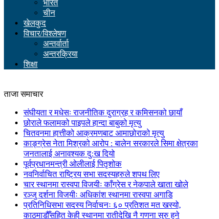
भारत
चीन
खेलकुद
विचार/विश्लेषण
अन्तर्वार्ता
अन्तरक्रिया
शिक्षा
ताजा समाचार
संघीयता र मधेसः राजनीतिक दुराग्रह र कमिसनको छायाँ
छोराले फलामको पाइपले हान्दा बाबुको मृत्यु
चितवनमा हात्तीको आक्रमणबाट आमाछोराको मृत्यु
काङ्ग्रेस नेता मिश्रको आरोप : बालेन सरकारले सिमा क्षेत्रका
जनतालाई अनावश्यक दु:ख दियो
पूर्वप्रधानमन्त्री ओलीलाई पितृशोक
नवनिर्वाचित राष्ट्रिय सभा सदस्यहरुले शपथ लिए
चार स्थानमा रास्वपा विजयीः काँग्रेस र नेकपाले खाता खोले
रञ्जु दर्शना विजयीः अधिकांश स्थानमा रास्वपा अगाडि
प्रतिनिधिसभा सदस्य निर्वाचनः ६० प्रतिशत मत खस्यो,
काठमाडौँसहित केही स्थानमा रातीदेखि नै गणना सुरु हुने