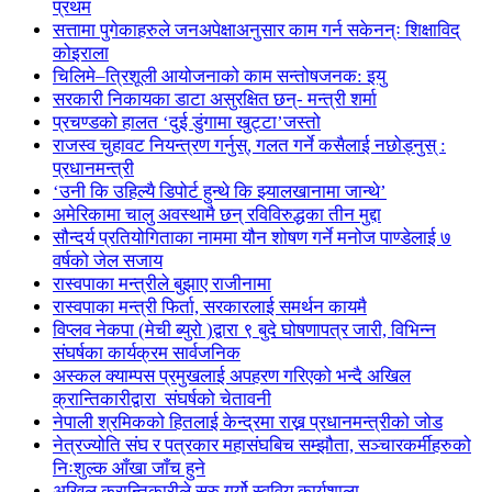
प्रथम
सत्तामा पुगेकाहरुले जनअपेक्षाअनुसार काम गर्न सकेनन्ः शिक्षाविद्
कोइराला
चिलिमे–त्रिशूली आयोजनाको काम सन्तोषजनक: इयु
सरकारी निकायका डाटा असुरक्षित छन्- मन्त्री शर्मा
प्रचण्डको हालत ‘दुई डुंगामा खुट्टा’जस्तो
राजस्व चुहावट नियन्त्रण गर्नुस्, गलत गर्ने कसैलाई नछोड्नुस् :
प्रधानमन्त्री
‘उनी कि उहिल्यै डिपोर्ट हुन्थे कि झ्यालखानामा जान्थे’
अमेरिकामा चालु अवस्थामै छन् रविविरुद्धका तीन मुद्दा
सौन्दर्य प्रतियोगिताका नाममा यौन शोषण गर्ने मनोज पाण्डेलाई ७
वर्षको जेल सजाय
रास्वपाका मन्त्रीले बुझाए राजीनामा
रास्वपाका मन्त्री फिर्ता, सरकारलाई समर्थन कायमै
विप्लव नेकपा (मेची ब्युरो )द्वारा ९ बुदे घोषणापत्र जारी, विभिन्न
संघर्षका कार्यक्रम सार्वजनिक
अस्कल क्याम्पस प्रमुखलाई अपहरण गरिएको भन्दै अखिल
क्रान्तिकारीद्वारा संघर्षको चेतावनी
नेपाली श्रमिकको हितलाई केन्द्रमा राख्न प्रधानमन्त्रीको जोड
नेत्रज्योति संघ र पत्रकार महासंघबिच सम्झौता, सञ्चारकर्मीहरुको
निःशुल्क आँखा जाँच हुने
अखिल क्रान्तिकारीले सुरु गर्यो स्ववियु कार्यशाला