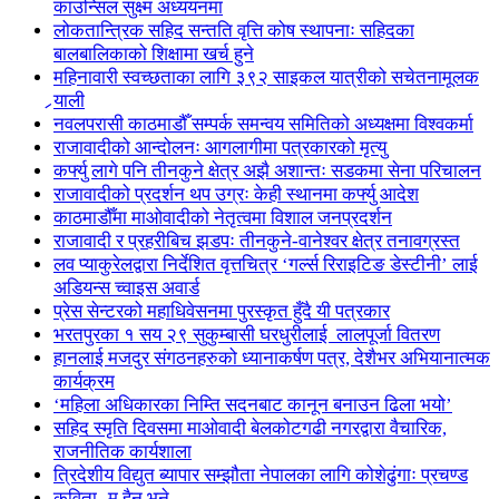
काउन्सिल सुक्ष्म अध्ययनमा
लोकतान्त्रिक सहिद सन्तति वृत्ति कोष स्थापनाः सहिदका
बालबालिकाको शिक्षामा खर्च हुने
महिनावारी स्वच्छताका लागि ३९२ साइकल यात्रीको सचेतनामूलक
र्‍याली
नवलपरासी काठमाडौँ सम्पर्क समन्वय समितिको अध्यक्षमा विश्वकर्मा
राजावादीको आन्दोलनः आगलागीमा पत्रकारको मृत्यु
कर्फ्यु लागे पनि तीनकुने क्षेत्र अझै अशान्तः सडकमा सेना परिचालन
राजावादीको प्रदर्शन थप उग्रः केही स्थानमा कर्फ्यु आदेश
काठमाडौँमा माओवादीको नेतृत्वमा विशाल जनप्रदर्शन
राजावादी र प्रहरीबिच झडपः तीनकुने-वानेश्वर क्षेत्र तनावग्रस्त
लव प्याकुरेलद्वारा निर्देशित वृत्तचित्र ‘गर्ल्स रिराइटिङ डेस्टीनी’ लाई
अडियन्स च्वाइस अवार्ड
प्रेस सेन्टरको महाधिवेसनमा पुरस्कृत हुँदै यी पत्रकार
भरतपुरका १ सय २९ सुकुम्बासी घरधुरीलाई लालपूर्जा वितरण
हानलाई मजदुर संगठनहरुको ध्यानाकर्षण पत्र, देशैभर अभियानात्मक
कार्यक्रम
‘महिला अधिकारका निम्ति सदनबाट कानून बनाउन ढिला भयो’
सहिद स्मृति दिवसमा माओवादी बेलकोटगढी नगरद्वारा वैचारिक,
राजनीतिक कार्यशाला
त्रिदेशीय विद्युत ब्यापार सम्झौता नेपालका लागि कोशेढुंगाः प्रचण्ड
कविता- म हैन भने