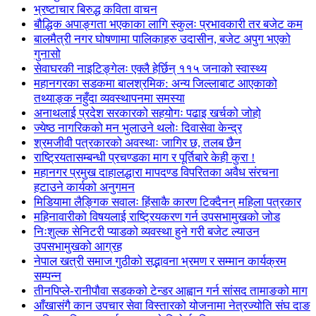
भ्रष्टाचार बिरुद्ध कविता वाचन
बौद्धिक अपाङ्गता भएकाका लागि स्कुलः प्रभावकारी तर बजेट कम
बालमैत्री नगर घोषणामा पालिकाहरु उदासीन, बजेट अपुग भएको
गुनासो
सेवाघरकी नाइटिङ्गेलः एक्लै हेर्छिन् ११५ जनाको स्वास्थ्य
महानगरका सडकमा बालश्रमिक: अन्य जिल्लाबाट आएकाको
तथ्याङ्क नहुँदा व्यवस्थापनमा समस्या
अनाथलाई प्रदेश सरकारको सहयोगः पढाइ खर्चको जोहो
ज्येष्ठ नागरिकको मन भुलाउने थलोः दिवासेवा केन्द्र
श्रमजीवी पत्रकारको अवस्थाः जागिर छ, तलब छैन
राष्ट्रियतासम्बन्धी प्रचण्डका माग र पूर्तिबारे केही कुरा !
महानगर प्रमुख दाहालद्धारा मापदण्ड विपरितका अवैध संरचना
हटाउने कार्यको अनुगमन
मिडियामा लैङ्गिक सवालः हिंसाकै कारण टिक्दैनन् महिला पत्रकार
महिनावारीको विषयलाई राष्ट्रियकरण गर्न उपसभामुखको जोड
निःशुल्क सेनिटरी प्याडको व्यवस्था हुने गरी बजेट ल्याउन
उपसभामुखको आग्रह
नेपाल खत्री समाज गुठीको सद्भावना भ्रमण र सम्मान कार्यक्रम
सम्पन्न
तीनपिप्ले-रानीपौवा सडकको टेन्डर आह्वान गर्न सांसद तामाङको माग
आँखासंगै कान उपचार सेवा विस्तारको योजनामा नेत्रज्योति संघ दाङ