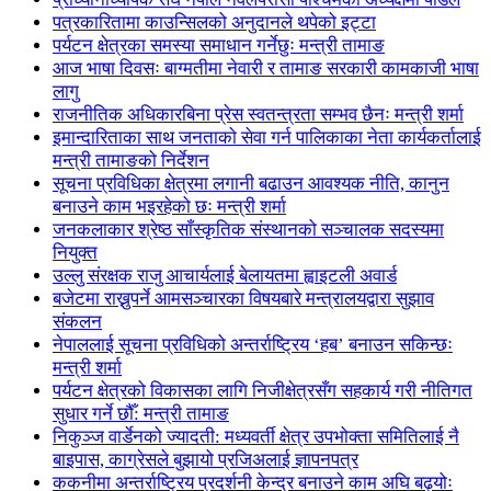
पत्रकारितामा काउन्सिलको अनुदानले थपेको इट्टा
पर्यटन क्षेत्रका समस्या समाधान गर्नेछुः मन्त्री तामाङ
आज भाषा दिवसः बाग्मतीमा नेवारी र तामाङ सरकारी कामकाजी भाषा
लागु
राजनीतिक अधिकारबिना प्रेस स्वतन्त्रता सम्भव छैनः मन्त्री शर्मा
इमान्दारिताका साथ जनताकाे सेवा गर्न पालिकाका नेता कार्यकर्तालाई
मन्त्री तामाङको निर्देशन
सूचना प्रविधिका क्षेत्रमा लगानी बढाउन आवश्यक नीति, कानुन
बनाउने काम भइरहेको छः मन्त्री शर्मा
जनकलाकार श्रेष्ठ साँस्कृतिक संस्थानको सञ्चालक सदस्यमा
नियुक्त
उल्लु संरक्षक राजु आचार्यलाई बेलायतमा ह्वाइटली अवार्ड
बजेटमा राख्नुपर्ने आमसञ्चारका विषयबारे मन्त्रालयद्वारा सुझाव
संकलन
नेपाललाई सूचना प्रविधिको अन्तर्राष्ट्रिय ‘हब’ बनाउन सकिन्छः
मन्त्री शर्मा
पर्यटन क्षेत्रको विकासका लागि निजीक्षेत्रसँग सहकार्य गरी नीतिगत
सुधार गर्ने छौँ: मन्त्री तामाङ
निकुञ्ज वार्डेनको ज्यादती: मध्यवर्ती क्षेत्र उपभोक्ता समितिलाई नै
बाइपास, काग्रेसले बुझायो प्रजिअलाई ज्ञापनपत्र
ककनीमा अन्तर्राष्ट्रिय प्रदर्शनी केन्द्र बनाउने काम अघि बढ्योः