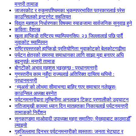
मन्त्री तामाङ
जाजरकोट र रुकुमपश्चिमका भूकम्पप्रभावित पत्रकारलाई प्रेस
काउन्सिलको इन्टरनेट सहुलियत
विद्युत महशुल निर्धारणका विषयमा स्याङ्जामा सार्वजनिक सुनुवाइ हुने
कविताः वैशाख
खुला हाप्किडो राष्ट्रिय च्याम्पियनसिपः २३ जिल्लालाई पछि पार्दै
नुवाकोट च्याम्पियन
राष्ट्रियस्तरको हाप्किडो प्रतियोगिता नुवाकोटको बेलकोटगढीमा
पर्यटन क्षेत्रको समस्या समाधानका लागि साझा मुद्दा बनाएर अघि
बढ्नुपर्छः मन्त्री तामाङ
बोगटीको अभाव महशुस भइरहन्छ : प्रधानमन्त्री
गुणस्तरीय काम नहुँदा राज्यलाई अतिरिक्त दायित्व थपियो :
प्रधानमन्त्री
‘भ्युअर्स’को लोभमा सीमाभन्दा बाहिर गएर समाचार नलेख्नुस्ः
काउन्सिल अध्यक्ष बस्नेत
पर्यटनमन्त्रीद्वारा लुम्बिनीमा अनलाइन टिकट प्रणालीको उद्घाटन
नतिजामूखी काममा ध्यान दिन मातहतका निकायलाई पर्यटनमन्त्री
तामाङको निर्देशन
सुनकाण्डमा मा‌ओवादी उपाध्यक्ष महरा समातिएः भैरहवाबाट काठमाडौँ
ल्याइयो
गृहजिल्लामा दिनभर पर्यटनमन्त्रीको व्यस्तताः जनता भेटघाट र