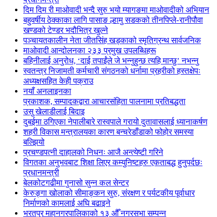
दिम दिम री माओवादी भन्दै सुरु भयो म्यागङमा माओवादीको अभियान
बहुवर्षीय ठेक्काका लागि पासाङ ल्हामु सडकको तीनपिप्ले-रानीपौवा
खण्डको टेण्डर भदौभित्र खुल्ने
पञ्चायतकालीन नेता जीतसिंह खड्काको स्मृतिग्रन्थ सार्वजनिक
माओवादी आन्दोलनका २३३ प्रमुख उपलब्धिहरू
बहिनीलाई अनुरोध, ‘दाई तपाईंले जे भन्नुहुन्छ त्यहि मान्छु’ नभन्नु
स्वतन्त्र निजामती कर्मचारी संगठनको धर्नामा प्रहरीको हस्तक्षेपः
अध्यक्षसहित केही पक्राउ
नयाँ अनलाइनका
प्रकाशक, सम्पादकद्वारा आचारसंहिता पालनामा प्रतिबद्धता
उसु खेलाडीलाई बिदाइ
दुबईमा ठगिएका नेपालीबारे रास्वपाले गरायो दुतावासलाई ध्यानाकर्षण
शहरी विकास मन्त्रालयका कारण बन्चरेडाँडाको फोहोर समस्या
बल्झियो
प्रचण्डपत्नी दाहालको निधनः आजै अन्त्येष्टी गरिने
विगतका अनुभवबाट शिक्षा लिएर कम्युनिष्टहरु एकताबद्ध हुनुपर्दछः
प्रधानमन्त्री
बेलकोटगढीमा गुनासो सुन्न कल सेन्टर
केरुङ्गा खोलाको सीमाङ्कन सुरु, संरक्षण र पर्यटकीय पूर्वाधार
निर्माणको कामलाई अघि बढाइने
भरतपुर महानगरपालिकाको १३ औँ नगरसभा सम्पन्न