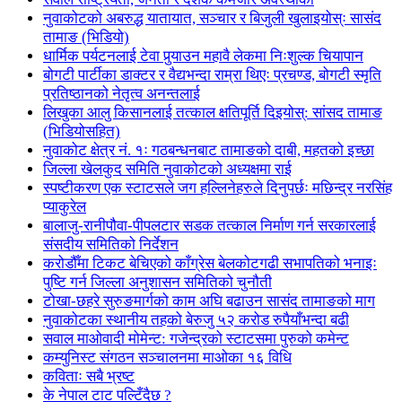
नुवाकोटको अबरुद्ध यातायात, सञ्चार र बिजुली खुलाइयोस्ः सासंद
तामाङ (भिडियो)
धार्मिक पर्यटनलाई टेवा पुर्‍याउन महावै लेकमा निःशुल्क चियापान
बोगटी पार्टीका डाक्टर र वैद्यभन्दा राम्रा थिएः प्रचण्ड, बोगटी स्मृति
प्रतिष्ठानको नेतृत्व अनन्तलाई
लिखुका आलु किसानलाई तत्काल क्षतिपूर्ति दिइयोस्: सांसद तामाङ
(भिडियोसहित)
नुवाकोट क्षेत्र नं. १ः गठबन्धनबाट तामाङको दाबी, महतको इच्छा
जिल्ला खेलकुद समिति नुवाकोटको अध्यक्षमा राई
स्पष्टीकरण एक स्टाटसले जग हल्लिनेहरुले दिनुपर्छः मछिन्द्र नरसिंह
प्याकुरेल
बालाजु-रानीपौवा-पीपलटार सडक तत्काल निर्माण गर्न सरकारलाई
संसदीय समितिको निर्देशन
करोडौँमा टिकट बेचिएको काँग्रेस बेलकोटगढी सभापतिको भनाइः
पुष्टि गर्न जिल्ला अनुशासन समितिको चुनौती
टोखा-छहरे सुरुङमार्गको काम अघि बढाउन सासंद तामाङको माग
नुवाकोटका स्थानीय तहको बेरुजु ५२ करोड रुपैयाँभन्दा बढी
सवाल माओवादी मोमेन्ट: गजेन्द्रको स्टाटसमा पुरुको कमेन्ट
कम्युनिस्ट संगठन सञ्चालनमा माओका १६ विधि
कविताः सबै भ्रष्ट
के नेपाल टाट पल्टिँदैछ ?