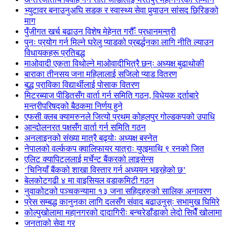
भ्युटावर बनाउनुअघि सडक र स्वास्थ्य सेवा पुर्‍याउन सांसद छिरिङको
माग
पुँजीगत खर्च बढाउन विशेष मेहेनत गरौँः प्रधानमन्त्री
पुनः प्रयोग गर्न मिल्ने घरेलु प्याडको प्रबर्द्धनका लागि नीति ल्याउन
विधायकहरू प्रतिबद्ध
माओवादी एकता विथोल्ने माओवादीभित्रै छन्ः अध्यक्ष बुढाथोकी
बाराका तीनसय जना महिलालाई सजिलो प्याड वितरण
बुद्ध प्राविका विद्यार्थीलाई पोसाक वितरण
मिटरब्याज पीडितसँग वार्ता गर्न समिति गठन, विधेयक दर्ताबारे
मन्त्रीपरिषद्को बैठकमा निर्णय हुने
एफसी क्लब क्यामरुनले जित्यो प्रथम कोहलपुर गोल्डकपको उपाधि
आन्दोलनरत पक्षसँग वार्ता गर्न समिति गठन
अनलाइनको संख्या मात्रै बढ्योः अध्यक्ष बस्नेत
नेपालको वर्ल्ककप क्वालिफायर यात्राः युएइमाथि ९ रनको जित
एलिट क्यापिटललाई मर्चेन्ट बैंकरको लाइसेन्स
‘चिनियाँ बैंकको शाखा विस्तार गर्न अध्ययन भइरहेको छ’
बेलकोटगढी ४ मा वाइसियल वडाकमिटी गठन
नुवाकोटको पञ्चकन्यामा १३ जना सहिदहरुको सालिक अनावरण
प्रेस सम्बद्ध कानुनका लागि दलसँग संवाद बढाउनुस्ः सभामुख घिमिरे
कोल्पुखोलामा महानगरको दादागिरीः बन्चरेडाँडाको लेदो सिधैँ खोलामा
जनताको सेवा गर