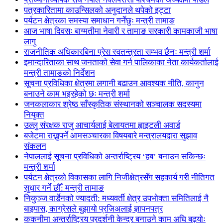
पत्रकारितामा काउन्सिलको अनुदानले थपेको इट्टा
पर्यटन क्षेत्रका समस्या समाधान गर्नेछुः मन्त्री तामाङ
आज भाषा दिवसः बाग्मतीमा नेवारी र तामाङ सरकारी कामकाजी भाषा
लागु
राजनीतिक अधिकारबिना प्रेस स्वतन्त्रता सम्भव छैनः मन्त्री शर्मा
इमान्दारिताका साथ जनताकाे सेवा गर्न पालिकाका नेता कार्यकर्तालाई
मन्त्री तामाङको निर्देशन
सूचना प्रविधिका क्षेत्रमा लगानी बढाउन आवश्यक नीति, कानुन
बनाउने काम भइरहेको छः मन्त्री शर्मा
जनकलाकार श्रेष्ठ साँस्कृतिक संस्थानको सञ्चालक सदस्यमा
नियुक्त
उल्लु संरक्षक राजु आचार्यलाई बेलायतमा ह्वाइटली अवार्ड
बजेटमा राख्नुपर्ने आमसञ्चारका विषयबारे मन्त्रालयद्वारा सुझाव
संकलन
नेपाललाई सूचना प्रविधिको अन्तर्राष्ट्रिय ‘हब’ बनाउन सकिन्छः
मन्त्री शर्मा
पर्यटन क्षेत्रको विकासका लागि निजीक्षेत्रसँग सहकार्य गरी नीतिगत
सुधार गर्ने छौँ: मन्त्री तामाङ
निकुञ्ज वार्डेनको ज्यादती: मध्यवर्ती क्षेत्र उपभोक्ता समितिलाई नै
बाइपास, काग्रेसले बुझायो प्रजिअलाई ज्ञापनपत्र
ककनीमा अन्तर्राष्ट्रिय प्रदर्शनी केन्द्र बनाउने काम अघि बढ्योः