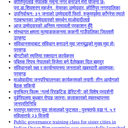
कीर्तिपुरलाई नेपालकै नमूना नगर बनाउने मेरो योजना छ-
प्रा.डा.शिवशरण महर्जन, मेयरका उम्मेदवार, कीर्तिपुर नगरपालिका
उपनिर्वाचन: ३१ जनाको उम्मेदवारी फिर्ता, रुकुमपूर्वमा काँग्रेस एमाले
गठबन्धनका उम्मेदवारको समर्थन माओवादीलाई
आज उम्मेदवारको अन्तिम नामावली प्रकाशन हुँदै
संस्थागत क्षमता मुल्याङ्ककनमा ककनी गाउँपालिका जिल्लामै
उत्कृष्ट
संविधानसभाबाट संविधान बनाउने मुद्दा जनयुद्धको मुख्य मुद्दा होः
प्रचण्ड
बोगटीको स्मृतिमा रक्तदान कार्यक्रम
पब्लिक स्पिच नेपालको विजेता बने दैलेखका दिल बहादुर
संविधानको रक्षा र कार्यान्वयनमा जनताको खबरदारी आवश्यकः
प्रचण्ड
माओवादीमा जनपरिचालनका कार्यक्रमको तयारीः तीन आयोगको
बैठक सकियो
वृत्तचित्र फिल्म ‘गर्ल्स रिराइटिङ डेस्टिनी’ को विशेष प्रदर्शनी
दुईपिपलमा बुधबार रोपाइ जात्राः कलाकारको व्यवस्थापनमा
जनप्रतिनिधि
भरतपुर महानगर युवा संजालको फुटसल : पुरुषतर्फ वडा नं. ५ र
महिलातर्फ २३ विजयी
Public governance training class for sister cities in
Indian Ocean Rim countries was successfully launched