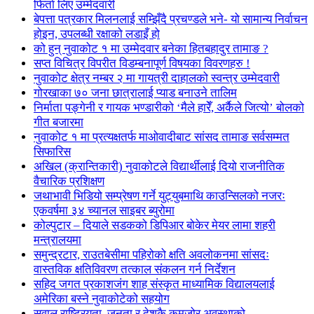
फिर्ता लिए उम्मेदवारी
बेपत्ता पत्रकार मिलनलाई सम्झिँदै प्रचण्डले भने- यो सामान्य निर्वाचन
होइन, उपलब्धी रक्षाको लडाइँ हो
को हुन् नुवाकोट १ मा उम्मेदवार बनेका हितबहादुर तामाङ ?
सप्त विचित्र विपरीत विडम्बनापूर्ण विषयका विवरणहरु !
नुवाकोट क्षेत्र नम्बर २ मा गायत्री दाहालको स्वन्त्र उम्मेदवारी
गोरखाका ७० जना छात्रालाई प्याड बनाउने तालिम
निर्माता पङ्गेनी र गायक भण्डारीको ‘मैले हारेँ, अर्कैले जित्यो’ बोलको
गीत बजारमा
नुवाकोट १ मा प्रत्यक्षतर्फ माओवादीबाट सांसद तामाङ सर्वसम्मत
सिफारिस
अखिल (क्रान्तिकारी) नुवाकोटले विद्यार्थीलाई दियो राजनीतिक
वैचारिक प्रशिक्षण
जथाभावी भिडियो सम्प्रेषण गर्ने युट्युबमाथि काउन्सिलको नजरः
एकवर्षमा ३४ च्यानल साइबर ब्युरोमा
कोल्पुटार – दियाले सडकको डिपिआर बोकेर मेयर लामा शहरी
मन्त्रालयमा
समुन्द्रटार, राउतबेसीमा पहिरोको क्षति अवलोकनमा सांसदः
वास्तविक क्षतिविवरण तत्काल संकलन गर्न निर्देशन
सहिद जगत प्रकाशजंग शाह संस्कृत माध्यामिक विद्यालयलाई
अमेरिका बस्ने नुवाकोटेको सहयोग
सवाल राष्ट्रियता, जनता र देशकै कमजोर अवस्थाको