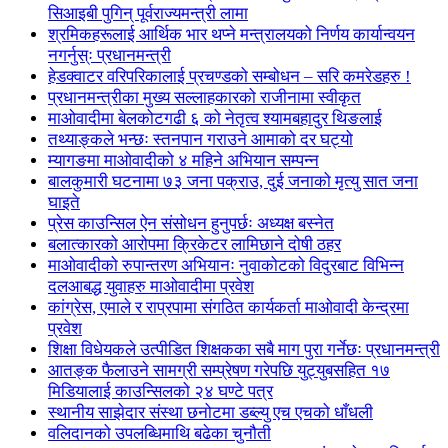
सिआइबी पुगिन् पूर्वराज्यमन्त्री लामा
श्रमिकहरूलाई आर्थिक भार थप्ने मन्त्रालयको निर्णय कार्यान्वयन
नगर्नुस्ः प्रधानमन्त्री
हेडक्वाटर वरिपरिकालाई प्रचण्डको सम्बोधन – सरि कमरेडहरु !
प्रधानमन्त्रीका मुख्य सल्लाहकारको राजीनामा स्वीकृत
माओवादीमा बेलकोटगढी ६ को नेतृत्व श्यामबहादुर थिङलाई
तथ्याङ्कले भन्छः स्तनपान गराउने आमाको दर घट्यो
म्यागङमा माओवादीको ४ महिने अभियान सम्पन्न
बालकुमारी घटनामा ७३ जना पक्राउ, दुई जनाको मृत्यु सात जना
घाइते
प्रेस काउन्सिल ऐन संसोधन हुनुपर्छः अध्यक्ष बस्नेत
बलात्कारको आरोपमा क्रिकेटर लामिछाने दोषी ठहर
माओवादीको रुपान्तरण अभियानः नुवाकोटको विदुरबाट विभिन्न
दलआबद्ध युवाहरु माओवादीमा प्रवेश
कांग्रेस, एमाले र राप्रपामा संगठित कार्यकर्ता माओवादी केन्द्रमा
प्रवेश
शिक्षा विधेयकले उत्पीडित शिक्षकका सबै माग पुरा गर्नेछः प्रधानमन्त्री
आतङ्क फैलाउने सामग्री सम्प्रेषण गरेपछि युट्युबसहित १७
मिडियालाई काउन्सिलको २४ घण्टे पत्र
स्थानीय साझेदार संस्था छनोटमा डब्ल्यु एच एचको धाँधली
वलिदानको उपलब्धिमाथि बढेका चुनौती