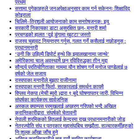
प्रथम
सत्तामा पुगेकाहरुले जनअपेक्षाअनुसार काम गर्न सकेनन्ः शिक्षाविद्
कोइराला
चिलिमे–त्रिशूली आयोजनाको काम सन्तोषजनक: इयु
सरकारी निकायका डाटा असुरक्षित छन्- मन्त्री शर्मा
प्रचण्डको हालत ‘दुई डुंगामा खुट्टा’जस्तो
राजस्व चुहावट नियन्त्रण गर्नुस्, गलत गर्ने कसैलाई नछोड्नुस् :
प्रधानमन्त्री
‘उनी कि उहिल्यै डिपोर्ट हुन्थे कि झ्यालखानामा जान्थे’
अमेरिकामा चालु अवस्थामै छन् रविविरुद्धका तीन मुद्दा
सौन्दर्य प्रतियोगिताका नाममा यौन शोषण गर्ने मनोज पाण्डेलाई ७
वर्षको जेल सजाय
रास्वपाका मन्त्रीले बुझाए राजीनामा
रास्वपाका मन्त्री फिर्ता, सरकारलाई समर्थन कायमै
विप्लव नेकपा (मेची ब्युरो )द्वारा ९ बुदे घोषणापत्र जारी, विभिन्न
संघर्षका कार्यक्रम सार्वजनिक
अस्कल क्याम्पस प्रमुखलाई अपहरण गरिएको भन्दै अखिल
क्रान्तिकारीद्वारा संघर्षको चेतावनी
नेपाली श्रमिकको हितलाई केन्द्रमा राख्न प्रधानमन्त्रीको जोड
नेत्रज्योति संघ र पत्रकार महासंघबिच सम्झौता, सञ्चारकर्मीहरुको
निःशुल्क आँखा जाँच हुने
अखिल क्रान्तिकारीले सुरु गर्यो स्ववियु कार्यशाला