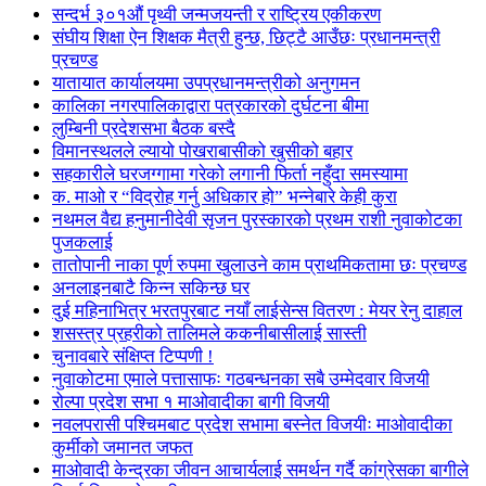
सन्दर्भ ३०१औं पृथ्वी जन्मजयन्ती र राष्ट्रिय एकीकरण
संघीय शिक्षा ऐन शिक्षक मैत्री हुन्छ, छिट्टै आउँछः प्रधानमन्त्री
प्रचण्ड
यातायात कार्यालयमा उपप्रधानमन्त्रीको अनुगमन
कालिका नगरपालिकाद्वारा पत्रकारको दुर्घटना बीमा
लुम्बिनी प्रदेशसभा बैठक बस्दै
विमानस्थलले ल्यायो पोखराबासीको खुसीको बहार
सहकारीले घरजग्गामा गरेको लगानी फिर्ता नहुँदा समस्यामा
क. माओ र “विद्रोह गर्नु अधिकार हो” भन्नेबारे केही कुरा
नथमल वैद्य हनुमानीदेवी सृजन पुरस्कारको प्रथम राशी नुवाकोटका
पुजकलाई
तातोपानी नाका पूर्ण रुपमा खुलाउने काम प्राथमिकतामा छः प्रचण्ड
अनलाइनबाटै किन्न सकिन्छ घर
दुई महिनाभित्र भरतपुरबाट नयाँ लाईसेन्स वितरण : मेयर रेनु दाहाल
शसस्त्र प्रहरीको तालिमले ककनीबासीलाई सास्ती
चुनावबारे संक्षिप्त टिप्पणी !
नुवाकोटमा एमाले पत्तासाफः गठबन्धनका सबै उम्मेदवार विजयी
रोल्पा प्रदेश सभा १ माओवादीका बागी विजयी
नवलपरासी पश्चिमबाट प्रदेश सभामा बस्नेत विजयीः माओवादीका
कुर्मीको जमानत जफत
माओवादी केन्द्रका जीवन आचार्यलाई समर्थन गर्दै कांग्रेसका बागीले