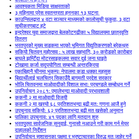
आवश्यकता मिडिया साक्षरताको
३ महिनामा प्रेस स्वतन्त्रता हननका १३ घटना
काउन्सिलद्वारा ४ वटा सञ्चार माध्यमको कालोसूची फुकुवा, ३ वटा
सूचीकरणबाट हटे
इन्द्रेश्वर युवा समाजद्वारा बेलकोटगढीका ५ विद्यालयमा छात्रवृत्ति
वितरण
भरतपुरको मुख्य सडकमा भएको भूमिगत विद्युतिकरणको ब्रेकथ्रु
सकियो चितवन महोत्सव : ५ लाख सहभागि, ३० करोडको कारोबार
बाघले झम्टिँदा मोटरसाइकलमा सवार दुई जना घाइते
टोखामा कर्जा सदुपयोगिता सम्बन्धी अन्तरक्रिया
एकाबिहानै चीनमा भुकम्पः नेपालमा कडा धक्का महसुस
बिद्यार्थीलाई चलचित्र सिकाउँदै बागमती प्रदेश सरकार
भोलि चितवनमा माओवादीको विशाल सभा: प्रचण्डले सम्बोधन गर्ने
उपनिर्वाचन २०८१: एमालेभन्दा माओवादी प्रभावशाली
ककनी २ मा माओवादी विजयी
ककनी २ मा खस्यो ६८ प्रतिशतभन्दा बढी मत: गणना आजै हुने
उपचुनाव सकियो: ६२ प्रतिशतभन्दा बढी मत खसेको अनुमान
पालिका उपचुनाव: ४१ पदका लागि मतदान शुरु
भरतपुुरमा सार्वजनिक सुनुवाई, गुनासो नआउने गरी काम गर्न मेयर
दाहालको निर्देशन
उपनिर्वाचन सुशासनका पक्षमा र भ्रष्टाचारका विरुद्ध मत जाहेर गर्ने