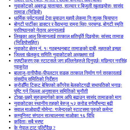
नुवाकोटको अबरुद्ध यातायात, सञ्चार र बिजुली खुलाइयोस्ः सासंद
तामाङ (भिडियो)
धार्मिक पर्यटनलाई टेवा पुर्‍याउन महावै लेकमा निःशुल्क चियापान
बोगटी पार्टीका डाक्टर र वैद्यभन्दा राम्रा थिएः प्रचण्ड, बोगटी स्मृति
प्रतिष्ठानको नेतृत्व अनन्तलाई
लिखुका आलु किसानलाई तत्काल क्षतिपूर्ति दिइयोस्: सांसद तामाङ
(भिडियोसहित)
नुवाकोट क्षेत्र नं. १ः गठबन्धनबाट तामाङको दाबी, महतको इच्छा
जिल्ला खेलकुद समिति नुवाकोटको अध्यक्षमा राई
स्पष्टीकरण एक स्टाटसले जग हल्लिनेहरुले दिनुपर्छः मछिन्द्र नरसिंह
प्याकुरेल
बालाजु-रानीपौवा-पीपलटार सडक तत्काल निर्माण गर्न सरकारलाई
संसदीय समितिको निर्देशन
करोडौँमा टिकट बेचिएको काँग्रेस बेलकोटगढी सभापतिको भनाइः
पुष्टि गर्न जिल्ला अनुशासन समितिको चुनौती
टोखा-छहरे सुरुङमार्गको काम अघि बढाउन सासंद तामाङको माग
नुवाकोटका स्थानीय तहको बेरुजु ५२ करोड रुपैयाँभन्दा बढी
सवाल माओवादी मोमेन्ट: गजेन्द्रको स्टाटसमा पुरुको कमेन्ट
कम्युनिस्ट संगठन सञ्चालनमा माओका १६ विधि
कविताः सबै भ्रष्ट
के नेपाल टाट पल्टिँदैछ ?