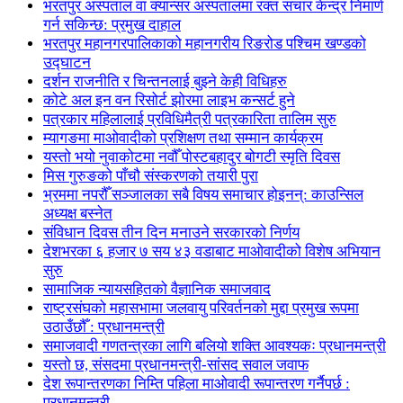
भरतपुर अस्पताल वा क्यान्सर अस्पतालमा रक्त संचार केन्द्र निमार्ण
गर्न सकिन्छ: प्रमुख दाहाल
भरतपुर महानगरपालिकाको महानगरीय रिङरोड पश्चिम खण्डको
उद्घाटन
दर्शन राजनीति र चिन्तनलाई बुझ्ने केही विधिहरु
कोटे अल इन वन रिसोर्ट झोरमा लाइभ कन्सर्ट हुने
पत्रकार महिलालाई प्रविधिमैत्री पत्रकारिता तालिम सुरु
म्यागङमा माओवादीको प्रशिक्षण तथा सम्मान कार्यक्रम
यस्तो भयो नुवाकोटमा नवौँ पोस्टबहादुर बोगटी स्मृति दिवस
मिस गुरुङको पाँचौ संस्करणको तयारी पुरा
भ्रममा नपरौँ सञ्जालका सबै विषय समाचार होइनन्: काउन्सिल
अध्यक्ष बस्नेत
संविधान दिवस तीन दिन मनाउने सरकारको निर्णय
देशभरका ६ हजार ७ सय ४३ वडाबाट माओवादीको विशेष अभियान
सुरु
सामाजिक न्यायसहितको वैज्ञानिक समाजवाद
राष्ट्रसंघको महासभामा जलवायु परिवर्तनको मुद्दा प्रमुख रूपमा
उठाउँछौँ : प्रधानमन्त्री
समाजवादी गणतन्त्रका लागि बलियो शक्ति आवश्यकः प्रधानमन्त्री
यस्तो छ, संसदमा प्रधानमन्त्री-सांसद सवाल जवाफ
देश रूपान्तरणका निम्ति पहिला माओवादी रूपान्तरण गर्नैपर्छ :
प्रधानमन्त्री