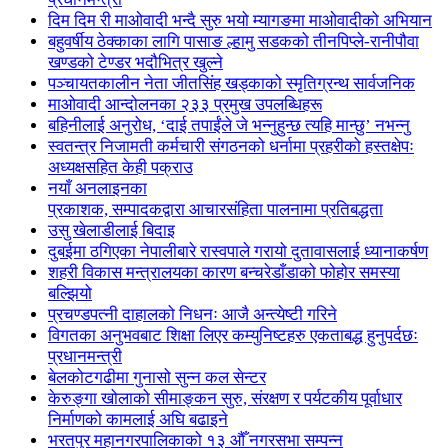
दिम दिम री माओवादी भन्दै सुरु भयो म्यागङमा माओवादीको अभियान
बहुवर्षीय ठेक्काका लागि पासाङ ल्हामु सडकको तीनपिप्ले-रानीपौवा
खण्डको टेण्डर भदौभित्र खुल्ने
पञ्चायतकालीन नेता जीतसिंह खड्काको स्मृतिग्रन्थ सार्वजनिक
माओवादी आन्दोलनका २३३ प्रमुख उपलब्धिहरू
बहिनीलाई अनुरोध, ‘दाई तपाईंले जे भन्नुहुन्छ त्यहि मान्छु’ नभन्नु
स्वतन्त्र निजामती कर्मचारी संगठनको धर्नामा प्रहरीको हस्तक्षेपः
अध्यक्षसहित केही पक्राउ
नयाँ अनलाइनका
प्रकाशक, सम्पादकद्वारा आचारसंहिता पालनामा प्रतिबद्धता
उसु खेलाडीलाई बिदाइ
दुबईमा ठगिएका नेपालीबारे रास्वपाले गरायो दुतावासलाई ध्यानाकर्षण
शहरी विकास मन्त्रालयका कारण बन्चरेडाँडाको फोहोर समस्या
बल्झियो
प्रचण्डपत्नी दाहालको निधनः आजै अन्त्येष्टी गरिने
विगतका अनुभवबाट शिक्षा लिएर कम्युनिष्टहरु एकताबद्ध हुनुपर्दछः
प्रधानमन्त्री
बेलकोटगढीमा गुनासो सुन्न कल सेन्टर
केरुङ्गा खोलाको सीमाङ्कन सुरु, संरक्षण र पर्यटकीय पूर्वाधार
निर्माणको कामलाई अघि बढाइने
भरतपुर महानगरपालिकाको १३ औँ नगरसभा सम्पन्न