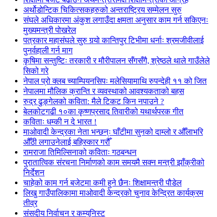
अर्थोडोन्टिक चिकित्सकहरुको अन्तराष्ट्रिय सम्मेलन सुरु
संघले अधिकारमा अंकुश लगाउँदा क्षमता अनुसार काम गर्न सकिएनः
मुख्यमन्त्री पोखरेल
पत्रकार महासंघले सुरु गर्‍यो कान्तिपुर टिभीमा धर्नाः श्रमजीवीलाई
पुनर्वहाली गर्न माग
कृषिमा सन्तुष्टिः तरकारी र मौरीपालन सँगसँगै, श्रेष्ठले थाले गाउँलेले
सिको गरे
नेपाल प्रो क्लब च्याम्पियनसिपः मलेसियामाथि रुपन्देही ११ को जित
नेपालमा मौलिक क्रान्ति र व्यवस्थाको आवश्यकताको बहस
रुद्र ढुङ्गेलको कविता: मैले टिकट किन नपाउने ?
बेलकोटगढी १०का कृष्णप्रसाद तिवारीको यथार्थपरक गीत
कविताः धम्की न दे भारत !
माओवादी केन्द्रका नेता भन्छन्ः घाँटीमा सुनको दाम्लो र औँलाभरि
औँठी लगाउनेलाई बहिस्कार गरौँ
रामराजा तिमिल्सिनाको कविताः गठबन्धन
पुरातात्विक संरचना निर्माणको काम समयमै सक्न मन्त्री झाँक्रीको
निर्देशन
चाहेको काम गर्न बजेटमा कमी हुने छैनः शिक्षामन्त्री पौडेल
लिखु गाउँपालिकामा माओवादी केन्द्रको चुनाव केन्द्रित कार्यक्रम
तीव्र
संसदीय निर्वाचन र कम्युनिस्ट