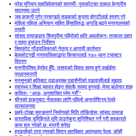
प्रेस युनियन महाधिवेसनको सरगर्मीः नुवाकोटका दाहाल केन्द्रीय
सदस्यमा उठ्ने
जब ककनी पुगेर प्रचण्डले सडकको कुरामा बोगटीलाई स्मरण गरे
महिला पहिला अभियान सहित हिंसाविरुद्ध अगाडि बढ्ने मन्त्रालयको
तयारी
सांसद तामाङद्वारा शिवपुरीमा पहिरोको क्षति अवलोकनः तत्काल उद्दार
र राहत पुर्‍याउन निर्देशन
सिमकोट गाँउपालिकाको नेतृत्व र आगामी कार्यभार
बेलकोटगढी नगरपालिकाद्धारा किसानलाई १७० थान ट्याक्टर
वितरण
मन्त्रीपरिषद् हेरफेर हुँदैः जसपाको विवाद साम्य हुने पर्खाईमा
प्रधानमन्त्री
मनसुनको क्षतिबाट वडाअध्यक्ष पुडासैनीको वडावासीलाई सुझाव
स्वास्थ्य र शिक्षा व्यापार होइन सेवाकै रूपमा हुनपर्छः मेयर बालेन्द्र शाह
कविता- “आऊ, अनुशासित प्रेम गरौँ “
चीनको छङ्तुबाट नेपालका लागि पहिलो अन्तर्राष्ट्रिय रेलवे
सञ्चालनमा
छहरे-टोखा सुरुङमार्ग निर्माणको मिति तोकियोस्ः सांसद तामाङ
वास्तविक भूमिहिनले भूमि पाउनेकुरा शुनिश्चित गर्ने गरी सरकारले
काम शुरु गरेको छ: मन्त्री श्रेष्ठ
हराइरहेको तारा एयरको विमान क्षतविक्षत अवस्थामा फेला, कोही