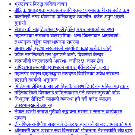
भ्रष्टाचार बिरुद्ध कविता वाचन
बौद्धिक अपाङ्गता भएकाका लागि स्कुलः प्रभावकारी तर बजेट कम
बालमैत्री नगर घोषणामा पालिकाहरु उदासीन, बजेट अपुग भएको
गुनासो
सेवाघरकी नाइटिङ्गेलः एक्लै हेर्छिन् ११५ जनाको स्वास्थ्य
महानगरका सडकमा बालश्रमिक: अन्य जिल्लाबाट आएकाको
तथ्याङ्क नहुँदा व्यवस्थापनमा समस्या
अनाथलाई प्रदेश सरकारको सहयोगः पढाइ खर्चको जोहो
ज्येष्ठ नागरिकको मन भुलाउने थलोः दिवासेवा केन्द्र
श्रमजीवी पत्रकारको अवस्थाः जागिर छ, तलब छैन
राष्ट्रियतासम्बन्धी प्रचण्डका माग र पूर्तिबारे केही कुरा !
महानगर प्रमुख दाहालद्धारा मापदण्ड विपरितका अवैध संरचना
हटाउने कार्यको अनुगमन
मिडियामा लैङ्गिक सवालः हिंसाकै कारण टिक्दैनन् महिला पत्रकार
महिनावारीको विषयलाई राष्ट्रियकरण गर्न उपसभामुखको जोड
निःशुल्क सेनिटरी प्याडको व्यवस्था हुने गरी बजेट ल्याउन
उपसभामुखको आग्रह
नेपाल खत्री समाज गुठीको सद्भावना भ्रमण र सम्मान कार्यक्रम
सम्पन्न
तीनपिप्ले-रानीपौवा सडकको टेन्डर आह्वान गर्न सांसद तामाङको माग
आँखासंगै कान उपचार सेवा विस्तारको योजनामा नेत्रज्योति संघ दाङ