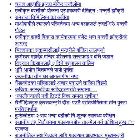
चुनाव आएपछि झण्डा बोकेर घरदैलोमा
एकीकृत वस्तीको योजना प्रभावकारी देखिएन : मन्त्री झाँक्री
रामराजा तिमिल्सिनाको कविता
माओवादीले ल्याएको परिवर्तनमा अन्य दलहरूले रजाईँ गरेः मन्त्री
पौडेल
एकीकृत शहरी विकास कार्यक्रममा बजेट थप्न मन्त्री झाँक्रीको
आग्रह
चितवनका सुकुम्बासीलाई मन्त्रीले बाँडिन् लालपुर्जा
कुशेश्वर महादेव मन्दिर परिसरमा सरसफाइ र बत्ति जडान
विदुरका किसानलाई २ दिने पशुपालन तालिम
भूमि आयोग चितवनले पायो पूर्णता
ककनीका तीन घर आगलागीमा नष्ट
गैँडाकोटका महिलालाई अचार बनाउने तालिम दिइयो
कविताः सांस्कृतिक सहिदहरुप्रति सम्झना….
‘कालीगण्डकी नदी छिट्टै विश्व सम्पदा सूचीमा’
छैठौँ झिल्टुङ क्रसकन्ट्री दौड: एउटै प्रतियोगितामा तीन पुस्ता
प्रतिस्पर्धामा
हुप्सेकोटमा २ सय भन्दा बढीको निःशुल्क स्वास्थ्य परीक्षण
स्थानीय तह निर्वाचनमा गठबन्धनबीच तालमेल गर्न कोशिस हुन्छ ः
प्रचण्ड
राजनीतिक स्थायित्वका लागि गठबन्धन आवश्यक: मुख्यमन्त्री