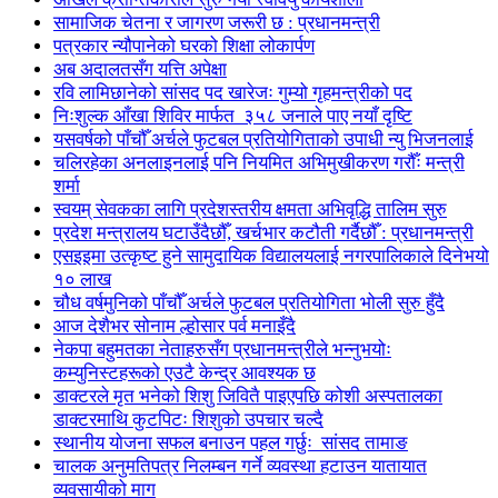
सामाजिक चेतना र जागरण जरूरी छ : प्रधानमन्त्री
पत्रकार न्यौपानेको घरको शिक्षा लोकार्पण
अब अदालतसँग यत्ति अपेक्षा
रवि लामिछानेको सांसद पद खारेजः गुम्यो गृहमन्त्रीको पद
निःशुल्क आँखा शिविर मार्फत ३५८ जनाले पाए नयाँ दृष्टि
यसवर्षको पाँचौँ अर्चले फुटबल प्रतियोगिताको उपाधी न्यु भिजनलाई
चलिरहेका अनलाइनलाई पनि नियमित अभिमुखीकरण गरौँः मन्त्री
शर्मा
स्वयम् सेवकका लागि प्रदेशस्तरीय क्षमता अभिवृद्धि तालिम सुरु
प्रदेश मन्त्रालय घटाउँदैछौँ, खर्चभार कटौती गर्दैछौँ : प्रधानमन्त्री
एसइइमा उत्कृष्ट हुने सामुदायिक विद्यालयलाई नगरपालिकाले दिनेभयो
१० लाख
चौध वर्षमुनिको पाँचौँ अर्चले फुटबल प्रतियोगिता भोली सुरु हुँदै
आज देशैभर सोनाम ल्होसार पर्व मनाइँदै
नेकपा बहुमतका नेताहरुसँग प्रधानमन्त्रीले भन्नुभयोः
कम्युनिस्टहरूको एउटै केन्द्र आवश्यक छ
डाक्टरले मृत भनेको शिशु जिवितै पाइएपछि कोशी अस्पतालका
डाक्टरमाथि कुटपिटः शिशुको उपचार चल्दै
स्थानीय योजना सफल बनाउन पहल गर्छुः सांसद तामाङ
चालक अनुमतिपत्र निलम्बन गर्ने व्यवस्था हटाउन यातायात
व्यवसायीको माग