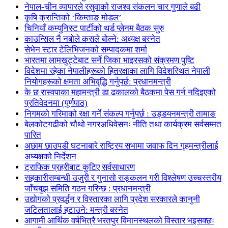
नेपाल-चीन व्यापारले रसुवाको राजश्व संकलन चार गुणाले बढी
कृषि क्रान्तिको ‘किम्ताङ मोडल’
चिनियाँ कम्युनिस्ट पार्टीको थर्ड प्लेनम बैठक सुरु
काउन्सिल नै नबोले कसले बोल्ने: अध्यक्ष बस्नेत
सेभेन स्टार टेलिभिजनको सम्पादकमा शर्मा
भारतमा लामखुट्टेबाट सर्ने जिका भाइरसको संक्रमण पुष्टि
विदेशमा रहेका नेपालीहरूको हितरक्षाका लागि विदेशस्थित नेपाली
नियोगहरूको क्षमता अभिवृद्धि गर्नुपर्छ: प्रधानमन्त्री
के छ रास्वपाका महामन्त्री डा ढकालको बैठकमा पेस गर्न नदिइएको
प्रतिवेदनमा (पूर्णपाठ)
निगमको गरिमाको रक्षा गर्ने संकल्प गर्नुपर्छ : उड्डयनमन्त्री तामाङ
बेलकोटगढीको चौथो नगरअधिवेसनः नीति तथा कार्यक्रम सर्वसम्मत
पारित
अछाम छाउपडी घटनाबारे राष्ट्रिय सभामा जवाफ दिन गृहमन्त्रीलाई
अध्यक्षको निर्देशन
ट्राफिक प्रहरीबाट कुटिए सर्वसाधारण
सहकारीसम्बन्धी उजुरी र गुनासो सङ्कलन गरी विश्लेषण उच्चस्तरीय
जाँचबुझ समिति गठन गरिन्छ : प्रधानमन्त्री
उद्योगको प्रवर्द्धन र विस्तारका लागि प्रदेश सरकारले कानुनी
जटिलतालाई हटाउने: मन्त्री बस्नेत
आगामी आर्थिक वर्षभित्रै भरतपुर विमानस्थलको विस्तार भइसक्छः