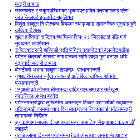
मन्त्री तामाङ
जाजरकोट र रुकुमपश्चिमका भूकम्पप्रभावित पत्रकारलाई प्रेस
काउन्सिलको इन्टरनेट सहुलियत
विद्युत महशुल निर्धारणका विषयमा स्याङ्जामा सार्वजनिक सुनुवाइ हुने
कविताः वैशाख
खुला हाप्किडो राष्ट्रिय च्याम्पियनसिपः २३ जिल्लालाई पछि पार्दै
नुवाकोट च्याम्पियन
राष्ट्रियस्तरको हाप्किडो प्रतियोगिता नुवाकोटको बेलकोटगढीमा
पर्यटन क्षेत्रको समस्या समाधानका लागि साझा मुद्दा बनाएर अघि
बढ्नुपर्छः मन्त्री तामाङ
बोगटीको अभाव महशुस भइरहन्छ : प्रधानमन्त्री
गुणस्तरीय काम नहुँदा राज्यलाई अतिरिक्त दायित्व थपियो :
प्रधानमन्त्री
‘भ्युअर्स’को लोभमा सीमाभन्दा बाहिर गएर समाचार नलेख्नुस्ः
काउन्सिल अध्यक्ष बस्नेत
पर्यटनमन्त्रीद्वारा लुम्बिनीमा अनलाइन टिकट प्रणालीको उद्घाटन
नतिजामूखी काममा ध्यान दिन मातहतका निकायलाई पर्यटनमन्त्री
तामाङको निर्देशन
सुनकाण्डमा मा‌ओवादी उपाध्यक्ष महरा समातिएः भैरहवाबाट काठमाडौँ
ल्याइयो
गृहजिल्लामा दिनभर पर्यटनमन्त्रीको व्यस्तताः जनता भेटघाट र