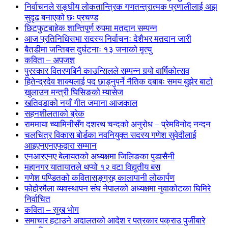
निर्वाचनले सङ्घीय लोकतान्त्रिक गणतन्त्रात्मक प्रणालीलाई अझ
सुदृढ बनाएको छः प्रचण्ड
छिटफुटबाहेक शान्तिपूर्ण रुपमा मतदान सम्पन्न
आज प्रतिनिधिसभा सदस्य निर्वाचनः देशैभर मतदान जारी
बैतडीमा जन्तिबस दुर्घटनाः १३ जनाको मृत्यु
कविता – अपजश
पुरस्कार वितरणबिनै काउन्सिलले सम्पन्न गर्‍यो वार्षिकोत्सव
हितेन्द्रदेव शाक्यलाई पद छाड्नुपर्ने नैतिक दबाबः समय बुझेर बाटो
खुलाउन मन्त्री घिसिङको म्यासेज
खतिवडाको नयाँ गीत जमाना आजकाल
सहनशीलताको ब्रेक
राममाया च्यामिनीसँग दशरथ चन्दको अनुरोध – प्रेमविनोद नन्दन
चलचित्र विकास बोर्डका नवनियुक्त सदस्य गणेश सुवेदीलाई
आइएनएनएफद्वारा सम्मान
एनआरएनए बेलायतको अध्यक्षमा जिलिङका पुडासैनी
महानगर यातायातले थप्यो १२ वटा विद्युतीय बस
गणेश पण्डितको कवितासङ्ग्रह कालापानी लोकार्पण
फोहोरमैला व्यवस्थापन संघ नेपालको अध्यक्षमा नुवाकोटका घिमिरे
निर्वाचित
कविता – सुख भोग
समाचार हटाउने अदालतको आदेश र पत्रकार पक्राउ पुर्जीबारे