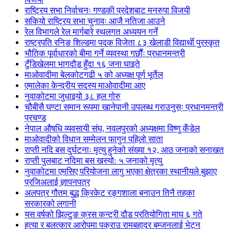
राष्ट्रिय सभा निर्वाचनः गण्डकी प्रदेशबाट मनरुपा विजयी
सकियो राष्ट्रिय सभा चुनावः आजै नतिजा आउने
रेल विभागले रेल मार्गबारे स्थलगत अध्ययन गर्ने
राष्ट्रपति रनिङ शिल्डमा पदक विजेता ८३ खेलाडी विद्यार्थी पुरस्कृत
भौतिक पूर्वाधारको बीमा गर्ने व्यवस्था गर्छौंः प्रधानमन्त्री
टुँडिखेलमा भागदौड हुँदा १६ जना घाइते
माओवादीमा बेलकोटगढी ५ को अध्यक्ष पूर्ण भूर्तेल
एमालेका केन्द्रीय सदस्य माओ‌वादीमा आए
नुवाकोटमा जुधाइयो ३८ हल गोरु
चौबीसै घण्टा समान रूपमा खानेपानी उपलब्ध गराउनुस्ः प्रधानमन्त्री
प्रचण्ड
नेपाल औषधि व्यवसायी संघ, नवलपुरको अध्यक्षमा विष्णु कँडेल
माओवादीको विधान सम्मेलन फागुन पहिलो साता
राप्ती नदि बस दुर्घटनाः मृत्यु हुनेको संख्या १२, आठ जनाको सनाखत
राप्ती पुलबाट नदिमा बस खस्यो: ५ जनाको मृत्यु
नुवाकोटमा एमसिए परियोजना लागु भएका क्षेत्रका स्थानीयले बुझाए
प्रजिअलाई ज्ञापनपत्र
अलपत्र गौतम बुद्ध क्रिकेट रङ्गशाला बनाउन तिनै तहका
सरकारको लगानी
यस वर्षको झिल्टुङ क्रस कन्ट्री दौड प्रतियोगिता माघ ६ गते
हत्या र बलत्कार आरोपमा पक्राउ रामबहादुर बम्जनलाई भेट्न