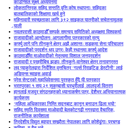
काउन्सिल सुक्ष्म अध्ययनमा
लोकतान्त्रिक सहिद सन्तति वृत्ति कोष स्थापनाः सहिदका
बालबालिकाको शिक्षामा खर्च हुने
महिनावारी स्वच्छताका लागि ३९२ साइकल यात्रीको सचेतनामूलक
र्‍याली
नवलपरासी काठमाडौँ सम्पर्क समन्वय समितिको अध्यक्षमा विश्वकर्मा
राजावादीको आन्दोलनः आगलागीमा पत्रकारको मृत्यु
कर्फ्यु लागे पनि तीनकुने क्षेत्र अझै अशान्तः सडकमा सेना परिचालन
राजावादीको प्रदर्शन थप उग्रः केही स्थानमा कर्फ्यु आदेश
काठमाडौँमा माओवादीको नेतृत्वमा विशाल जनप्रदर्शन
राजावादी र प्रहरीबिच झडपः तीनकुने-वानेश्वर क्षेत्र तनावग्रस्त
लव प्याकुरेलद्वारा निर्देशित वृत्तचित्र ‘गर्ल्स रिराइटिङ डेस्टीनी’ लाई
अडियन्स च्वाइस अवार्ड
प्रेस सेन्टरको महाधिवेसनमा पुरस्कृत हुँदै यी पत्रकार
भरतपुरका १ सय २९ सुकुम्बासी घरधुरीलाई लालपूर्जा वितरण
हानलाई मजदुर संगठनहरुको ध्यानाकर्षण पत्र, देशैभर अभियानात्मक
कार्यक्रम
‘महिला अधिकारका निम्ति सदनबाट कानून बनाउन ढिला भयो’
सहिद स्मृति दिवसमा माओवादी बेलकोटगढी नगरद्वारा वैचारिक,
राजनीतिक कार्यशाला
त्रिदेशीय विद्युत ब्यापार सम्झौता नेपालका लागि कोशेढुंगाः प्रचण्ड
कविता- म हैन भने