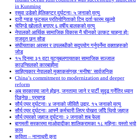
in Kunming
रसुवा उडेको हेलिकप्टर दुर्घटनाः ५ जनाको मृत्यु
दारी ग्याङ फुटसल प्रतियोगिताको टिम दर्ता फारम खुल्यो
चेपिण्डे खोलाले बगाएर ६ वर्षीय बालकको मृत्यु
नेपालको आर्थिक सामाजिक विकास नै चीनको उत्कट चाहना होः
राजदूत छन सोङ
संघीयताका अवसर र उपलब्धीको सदुपयोग गर्नुपर्नेमा वक्ताहरुको
जोड
१५ दिनमा ३१ वटा युट्युबलगायतका सामाजिक सञ्जाल
काउन्सिलको कारबाहीमा
साहित्यकार नेपालको मुक्तकसंग्रह ‘मनीषा’ सार्वजनिक
China’s commitment to modernization and deeper
reform
अब सरकारमा जाने होइन, जनतामा जाने र पार्टी सुदृढ गर्नेतिर ध्यान
दिइनेछ : प्रचण्ड
सौर्य एयर दुर्घटनाः ४ जनाको जीवितै उद्दार, १५ जनाको मृत्यु
सौर्य एयर दुर्घटनाः आफ्नै कर्मचारी लिएर पोखरा जाँदै थियो जहाज
सौर्य एयरको जहाज दुर्घटनाः २ जनाको शब फेला
बागमती सरकारमा माओवादीका शालिकरामका १८ महिनाः यस्तो भयो
काम
कविता – नानाथरी कुरा