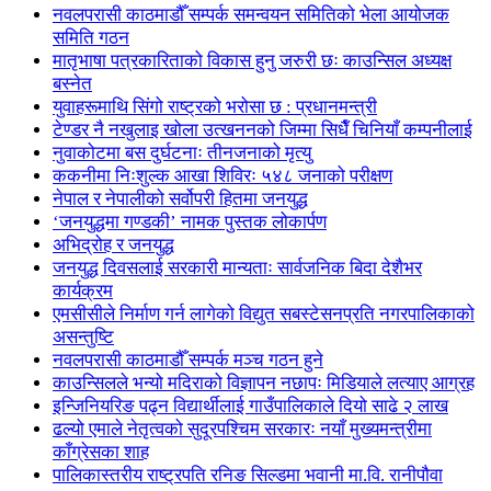
नवलपरासी काठमाडौँ सम्पर्क समन्वयन समितिको भेला आयोजक
समिति गठन
मातृभाषा पत्रकारिताको विकास हुनु जरुरी छः काउन्सिल अध्यक्ष
बस्नेत
युवाहरूमाथि सिंगो राष्ट्रको भरोसा छ : प्रधानमन्त्री
टेण्डर नै नखुलाइ खोला उत्खननको जिम्मा सिधैँ चिनियाँ कम्पनीलाई
नुवाकोटमा बस दुर्घटनाः तीनजनाको मृत्यु
ककनीमा निःशुल्क आखा शिविरः ५४८ जनाको परीक्षण
नेपाल र नेपालीको सर्वोपरी हितमा जनयुद्ध
‘जनयुद्धमा गण्डकी’ नामक पुस्तक लोकार्पण
अभिद्रोह र जनयुद्ध
जनयुद्ध दिवसलाई सरकारी मान्यताः सार्वजनिक बिदा देशैभर
कार्यक्रम
एमसीसीले निर्माण गर्न लागेको विद्युत सबस्टेसनप्रति नगरपालिकाको
असन्तुष्टि
नवलपरासी काठमाडौँ सम्पर्क मञ्च गठन हुने
काउन्सिलले भन्यो मदिराको विज्ञापन नछापः मिडियाले लत्याए आग्रह
इन्जिनियरिङ पढ्न विद्यार्थीलाई गाउँपालिकाले दियो साढे २ लाख
ढल्यो एमाले नेतृत्वको सुदूरपश्चिम सरकारः नयाँ मुख्यमन्त्रीमा
काँग्रेसका शाह
पालिकास्तरीय राष्ट्रपति रनिङ सिल्डमा भवानी मा.वि. रानीपौवा