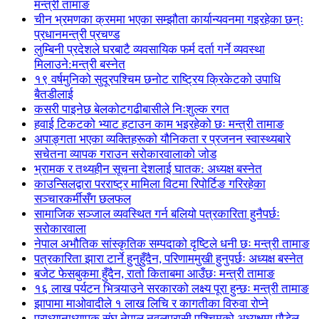
मन्त्री तामाङ
चीन भ्रमणका क्रममा भएका सम्झौता कार्यान्यवनमा गइरहेका छन्ः
प्रधानमन्त्री प्रचण्ड
लुम्बिनी प्रदेशले घरबाटै व्यवसायिक फर्म दर्ता गर्ने व्यवस्था
मिलाउने:मन्त्री बस्नेत
१९ वर्षमुनिको सुदूरपश्चिम छनोट राष्ट्रिय क्रिकेटको उपाधि
बैतडीलाई
कसरी पाइनेछ बेलकोटगढीबासीले निःशुल्क रगत
हवाई टिकटको भ्याट हटाउन काम भइरहेको छः मन्त्री तामाङ
अपाङ्गता भएका व्यक्तिहरूको यौनिकता र प्रजनन स्वास्थ्यबारे
सचेतना व्यापक गराउन सरोकारवालाको जोड
भ्रामक र तथ्यहीन सूचना देशलाई घातक: अध्यक्ष बस्नेत
काउन्सिलद्वारा परराष्ट्र मामिला विटमा रिपोर्टिङ गरिरहेका
सञ्चारकर्मीसँग छलफल
सामाजिक सञ्जाल व्यवस्थित गर्न बलियो पत्रकारिता हुनैपर्छः
सरोकारवाला
नेपाल अभौतिक सांस्कृतिक सम्पदाको दृष्टिले धनी छः मन्त्री तामाङ
पत्रकारिता झारा टार्ने हुनुहुँदैन, परिणाममुखी हुनुपर्छः अध्यक्ष बस्नेत
बजेट फेसबुकमा हुँदैन, रातो किताबमा आउँछः मन्त्री तामाङ
१६ लाख पर्यटन भित्र्याउने सरकारको लक्ष्य पूरा हुन्छः मन्त्री तामाङ
झापामा माओवादीले १ लाख लिचि र कागतीका विरुवा रोप्ने
प्राध्यानाध्यापक संघ नेपाल नवलपरासी पश्चिमको अध्यक्षमा पौडेल