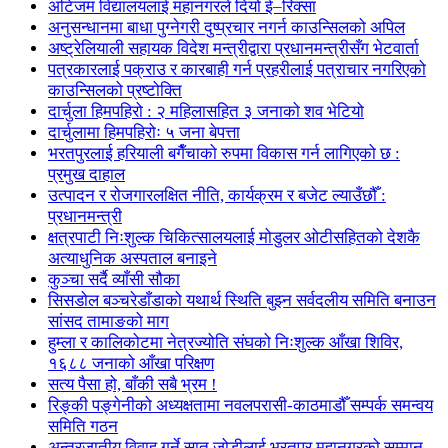
अटिजम विद्यालयलाई महानगरले दियो ई–रिक्सा
अनुसन्धानमा बाधा पुग्नेगरी दुष्प्रचार नगर्न काउन्सिलको अपिल
अष्ट्रेलियाली सहायक विदेश मन्त्रीद्वारा प्रधानमन्त्रीसँग भेटवार्ता
पत्रकारलाई पक्राउ र कारबाही गर्न प्रहरीलाई पत्राचार नगरिएको
काउन्सिलको प्रष्टोक्ति
दार्चुला हिमपहिरो : २ महिलासहित ३ जनाको शव भेटियो
दार्चुलामा हिमपहिरोः ५ जना बेपत्ता
भरतपुरलाई हरियाली बगैँचाको रुपमा विकास गर्न लागिएको छ :
प्रमुख दाहाल
उत्पादन र रोजगारलक्षित नीति, कार्यक्रम र बजेट ल्याउँछौँ :
प्रधानमन्त्री
क्षत्रपाटी निःशुल्क चिकित्सालयलाई मोडुलर ओटीसहितको देशकै
अत्याधुनिक अस्पताल बनाइने
कुञ्चा सर्दै व्याँसी सौका
सिसडोल बञ्चरेडाँडाको यथार्थ स्थिति बुझ्न सर्वदलीय समिति बनाउन
सांसद तामाङको माग
हुम्ला र कालिकोटमा नेत्रज्योति संघको निःशुल्क आँखा शिविर,
१६८८ जनाको आँखा परिक्षण
सत्य पैसा हो, बाँकी सबै भ्रम !
रिङ्की पङ्गेनीको अध्यक्षतामा नवलपरासी-काठमाडौँ सम्पर्क समन्वय
समिति गठन
अन्तरजातीय विवाह गर्ने सात जोडीलाई भरतपुर महानगरको सम्मान