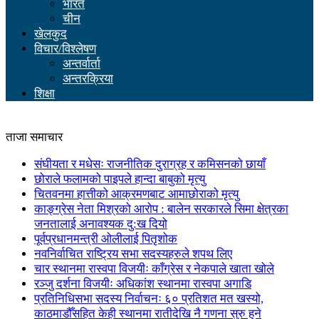
भारत
चीन
खेलकुद
विचार/विश्लेषण
अन्तर्वार्ता
अन्तरक्रिया
शिक्षा
ताजा समाचार
संघीयता र मधेसः राजनीतिक दुराग्रह र कमिसनको छायाँ
छोराले फलामको पाइपले हान्दा बाबुको मृत्यु
चितवनमा हात्तीको आक्रमणबाट आमाछोराको मृत्यु
काङ्ग्रेस नेता मिश्रको आरोप : बालेन सरकारले सिमा क्षेत्रका
जनतालाई अनावश्यक दु:ख दियो
पूर्वप्रधानमन्त्री ओलीलाई पितृशोक
नवनिर्वाचित राष्ट्रिय सभा सदस्यहरुले शपथ लिए
चार स्थानमा रास्वपा विजयीः काँग्रेस र नेकपाले खाता खोले
रञ्जु दर्शना विजयीः अधिकांश स्थानमा रास्वपा अगाडि
प्रतिनिधिसभा सदस्य निर्वाचनः ६० प्रतिशत मत खस्यो,
काठमाडौँसहित केही स्थानमा रातीदेखि नै गणना सुरु हुने