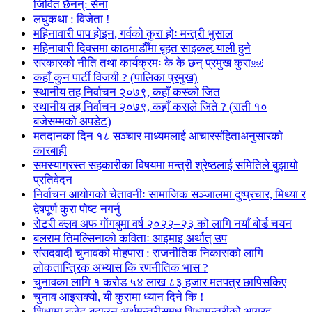
जिवित छैनन्: सेना
लघुकथा : विजेता !
महिनावारी पाप होइन, गर्वको कुरा होः मन्त्री भुसाल
महिनावारी दिवसमा काठमाडौँमा बृहत साइकल र्‍याली हुने
सरकारको नीति तथा कार्यक्रमः के के छन् प्रमुख कुरा￼
कहाँ कुन पार्टी विजयी ? (पालिका प्रमुख)
स्थानीय तह निर्वाचन २०७९, कहाँ कस्को जित
स्थानीय तह निर्वाचन २०७९, कहाँ कसले जिते ? (राती १०
बजेसम्मको अपडेट)
मतदानका दिन १८ सञ्चार माध्यमलाई आचारसंहिताअनुसारको
कारबाही
समस्याग्रस्त सहकारीका विषयमा मन्त्री श्रेष्ठलाई समितिले बुझायो
प्रतिवेदन
निर्वाचन आयोगको चेतावनीः सामाजिक सञ्जालमा दुष्प्रचार, मिथ्या र
द्वेषपूर्ण कुरा पोष्ट नगर्नु
रोटरी क्लव अफ गोंगबुमा वर्ष २०२२–२३ को लागि नयाँ बोर्ड चयन
बलराम तिमल्सिनाको कविताः आइमाइ अर्थात् उप
संसदवादी चुनावको मोहपास : राजनीतिक निकासको लागि
लोकतान्त्रिक अभ्यास कि रणनीतिक भास ?
चुनावका लागि १ करोड ५४ लाख ८३ हजार मतपत्र छापिसकिए
चुनाव आइसक्यो, यी कुरामा ध्यान दिने कि !
शिक्षामा बजेट बढाउन अर्थमन्त्रीसमक्ष शिक्षामन्त्रीको आग्रह