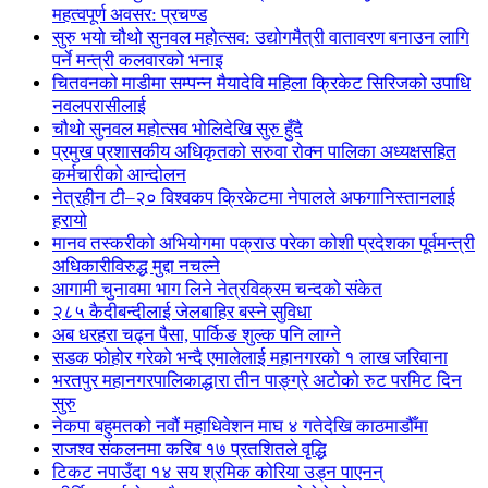
महत्वपूर्ण अवसर: प्रचण्ड
सुरु भयो चौथो सुनवल महोत्सव: उद्योगमैत्री वातावरण बनाउन लागि
पर्ने मन्त्री कलवारको भनाइ
चितवनको माडीमा सम्पन्न मैयादेवि महिला क्रिकेट सिरिजको उपाधि
नवलपरासीलाई
चौथो सुनवल महोत्सव भोलिदेखि सुरु हुँदै
प्रमुख प्रशासकीय अधिकृतको सरुवा रोक्न पालिका अध्यक्षसहित
कर्मचारीको आन्दोलन
नेत्रहीन टी–२० विश्वकप क्रिकेटमा नेपालले अफगानिस्तानलाई
हरायो
मानव तस्करीको अभियोगमा पक्राउ परेका कोशी प्रदेशका पूर्वमन्त्री
अधिकारीविरुद्ध मुद्दा नचल्ने
आगामी चुनावमा भाग लिने नेत्रविक्रम चन्दको संकेत
२८५ कैदीबन्दीलाई जेलबाहिर बस्ने सुविधा
अब धरहरा चढ्न पैसा, पार्किङ शुल्क पनि लाग्ने
सडक फोहोर गरेको भन्दै एमालेलाई महानगरको १ लाख जरिवाना
भरतपुर महानगरपालिकाद्धारा तीन पाङ्ग्रे अटोको रुट परमिट दिन
सुरु
नेकपा बहुमतको नवौं महाधिवेशन माघ ४ गतेदेखि काठमाडौँमा
राजश्व संकलनमा करिब १७ प्रतशितले वृद्धि
टिकट नपाउँदा १४ सय श्रमिक कोरिया उड्न पाएनन्