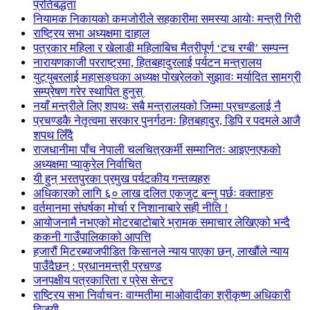
प्रतिबद्धता
नियामक निकायको कमजोरीले सहकारीमा समस्या आयोः मन्त्री गिरी
राष्ट्रिय सभा अध्यक्षमा दाहाल
पत्रकार महिला र खेलाडी महिलाबिच मैत्रीपूर्ण ‘टच रग्बी’ सम्पन्न
नारायणकाजी परराष्ट्रमा, हितबहादुरलाई पर्यटन मन्त्रालय
युट्युबरलाई महासङ्घका अध्यक्ष पोख्रेलको सुझावः मर्यादित सामग्री
सम्प्रेषण गरेर स्थापित हुनुस्
नयाँ मन्त्रीले लिए शपथः सबै मन्त्रालयको जिम्मा प्रचण्डलाई नै
प्रचण्डकै नेतृत्वमा सरकार पुनर्गठनः हितबहादुर, डिपि र पदमले आजै
शपथ लिँदै
राजधानीमा पाँच नेपाली चलचित्रकर्मी सम्मानितः आइएनएफको
अध्यक्षमा प्याकुरेल निर्वाचित
यी हुन् भरतपुरका प्रमुख पर्यटकीय गन्तव्यहरु
अधिकारको लागि ६० लाख दलित एकजुट बन्नु पर्छः वक्ताहरु
वर्तमानमा संघर्षका मोर्चा र निशानाबारे सही नीति !
आयोजनामै नभएको मोटरबाटोबारे भ्रामक समाचार लेखिएको भन्दै
ककनी गाउँपालिकाको आपत्ति
हजारौं मिटरब्याजपीडित किसानले न्याय पाएका छन्, लाखौंले न्याय
पाउँदैछन् : प्रधानमन्त्री प्रचण्ड
जनपक्षीय पत्रकारिता र प्रेस सेन्टर
राष्ट्रिय सभा निर्वाचनः वाग्मतीमा माओवादीका श्रीकृष्ण अधिकारी
विजयी