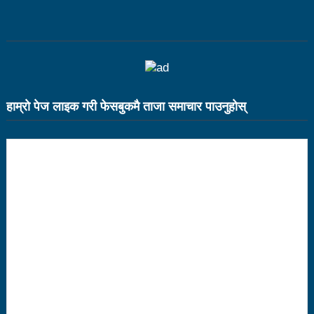
भ्रामक र तथ्यहीन सूचना देशलाई घातक: अध्यक्ष बस्नेत
काउन्सिलद्वारा परराष्ट्र मामिला विटमा रिपोर्टिङ गरिरहेका
सञ्चारकर्मीसँग छलफल
सामाजिक सञ्जाल व्यवस्थित गर्न बलियो पत्रकारिता हुनैपर्छः
हाम्राे पेज लाइक गरी फेसबुकमै ताजा समाचार पाउनुहाेस्
सरोकारवाला
नेपाल अभौतिक सांस्कृतिक सम्पदाको दृष्टिले धनी छः मन्त्री
तामाङ
पत्रकारिता झारा टार्ने हुनुहुँदैन, परिणाममुखी हुनुपर्छः अध्यक्ष
बस्नेत
बजेट फेसबुकमा हुँदैन, रातो किताबमा आउँछः मन्त्री तामाङ
१६ लाख पर्यटन भित्र्याउने सरकारको लक्ष्य पूरा हुन्छः मन्त्री