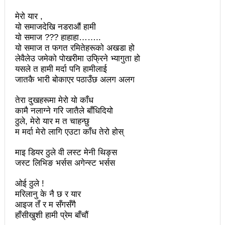
चितवनको माडीमा सम्पन्न मैयादेवि महिला क्रिकेट सिरिजको
मेरो यार ,
उपाधि नवलपरासीलाई
यो समाजदेखि नडराऔं हामी
यो समाज ??? हाहाहा……..
चौथो सुनवल महोत्सव भोलिदेखि सुरु हुँदै
यो समाज त फगत रमितेहरूको अखडा हो
लेवैलेउ जमेको पोखरीमा उफ्रिने भ्यागुता हो
प्रमुख प्रशासकीय अधिकृतको सरुवा रोक्न पालिका
यसले त हामी मर्दा पनि हामीलाई
अध्यक्षसहित कर्मचारीको आन्दोलन
जातकै भारी बोकाएर पठाउँछ अलग अलग
नेत्रहीन टी–२० विश्वकप क्रिकेटमा नेपालले
तेरा दुखहरूमा मेरो यो काँध
कामै नलाग्ने गरि जातैले बाँधिदियो
अफगानिस्तानलाई हरायो
ठुले, मेरो यार म त चाहन्छु
म मर्दा मेरो लागि एउटा काँध तेरो होस्
मानव तस्करीको अभियोगमा पक्राउ परेका कोशी प्रदेशका
माइ डियर ठुले वी लस्ट मेनी थिङ्स
पूर्वमन्त्री अधिकारीविरुद्ध मुद्दा नचल्ने
जस्ट लिभिङ भर्सस अगेन्स्ट भर्सस
आगामी चुनावमा भाग लिने नेत्रविक्रम चन्दको संकेत
ओई ठुले !
२८५ कैदीबन्दीलाई जेलबाहिर बस्ने सुविधा
मरिलानु के नै छ र यार
आइज तँ र म सँगसँगै
अब धरहरा चढ्न पैसा, पार्किङ शुल्क पनि लाग्ने
हाँसीखुशी हामी प्रेम बाँचौं