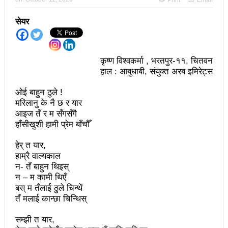
Print
Email
अझ सुदृढ बनाएको छः प्रचण्ड
सेयर
छिटफुटबाहेक शान्तिपूर्ण रुपमा मतदान सम्पन्न
आज प्रतिनिधिसभा सदस्य निर्वाचनः देशैभर मतदान जारी
कृष्ण विश्वकर्मा , भरतपुर-११, चितवन
हाल : आबुधाबी, संयुक्त अरब इमिरेट्स
बैतडीमा जन्तिबस दुर्घटनाः १३ जनाको मृत्यु
ओई बाहुन ठुले !
कविता – अपजश
मरिलानु के नै छ र यार
पुरस्कार वितरणबिनै काउन्सिलले सम्पन्न गर्‍यो वार्षिकोत्सव
आइज तँ र म सँगसँगै
हाँसीखुशी हामी प्रेम बाँचौँ
हितेन्द्रदेव शाक्यलाई पद छाड्नुपर्ने नैतिक दबाबः समय बुझेर
हेर् त यार,
बाटो खुलाउन मन्त्री घिसिङको म्यासेज
हाम्रै वाल्यकाल
न- तँ बाहुन थिइस्
खतिवडाको नयाँ गीत जमाना आजकाल
न – म कामी थिएँ
बस् म तँलाई ठुले चिन्थें
सहनशीलताको ब्रेक
तँ मलाई कान्छा चिन्थिस्
राममाया च्यामिनीसँग दशरथ चन्दको अनुरोध – प्रेमविनोद नन्दन
सम्झी त यार,