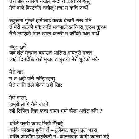
चलचित्र विकास बोर्डका नवनियुक्त सदस्य गणेश सुवेदीलाई
तेरा बाले त्योसँग नखेल् भन्दा तँ कति रुन्थिस्
मेरा बाले बिस्टसँग नखेल् भन्दा म कति रुन्थें
आइएनएनएफद्वारा सम्मान
स्कुलमा गुरुले हामीलाई फरक बेन्चमै राखे पनि
एनआरएनए बेलायतको अध्यक्षमा जिलिङका पुडासैनी
तँ मेरो भुटेको मकै कति मज्जाले खान्थिस् कुरुम कुरुम
तैंले ल्याएको खिर खाएर कसरी म वर्षौंको धित मार्थें
महानगर यातायातले थप्यो १२ वटा विद्युतीय बस
बाहुन ठुले,
गणेश पण्डितको कवितासङ्ग्रह कालापानी लोकार्पण
जब तैंले मनमनै चपाउन थालिस गायत्री मन्त्र
त्यही दिनदेखि तेरो मुखबाट छुट्यो मेरो भुटेको मकै
फोहोरमैला व्यवस्थापन संघ नेपालको अध्यक्षमा नुवाकोटका घिमिरे
निर्वाचित
मेरो यार,
म त अझै पनि सम्झिरहन्छु
कविता – सुख भोग
मेरो लागि तैंले बोक्ने उही खिर
समाचार हटाउने अदालतको आदेश र पत्रकार पक्राउ पुर्जीबारे
मेरो सखा,
हाम्रो लागि तैंले बोक्ने
काउन्सिल सुक्ष्म अध्ययनमा
त्यो टिफिन खिर कता गायब भयो होला अचेल हगि ?
लोकतान्त्रिक सहिद सन्तति वृत्ति कोष स्थापनाः सहिदका
धर्मले यसरी काख लियो तँलाई
धर्मकै काखमा हुर्केर तँ – ठुलेबाट बाहुन ठुले भइस्
बालबालिकाको शिक्षामा खर्च हुने
धर्मकै आखाँमा झड्केलो म- कान्छाबाट कामी कान्छा भएँ