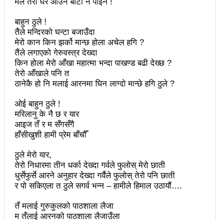
मैंले तेरो घर आउने बाटो नै पाइनँ !
प्रेस सेन्टरको महाधिवेसनमा पुरस्कृत हुँदै यी पत्रकार
बाहुन ठुले !
भरतपुरका १ सय २९ सुकुम्बासी घरधुरीलाई लालपूर्जा वितरण
तैंले मन्दिरको घन्टा बजाउँदा
मेरो कान किन झर्को मान्छ होला अचेल हगि ?
हानलाई मजदुर संगठनहरुको ध्यानाकर्षण पत्र, देशैभर
तैंले लगाएको गेरुवस्त्र देख्दा
किन होला मेरो आँखा महात्मा भन्दा पाखण्ड बढी देख्छ ?
अभियानात्मक कार्यक्रम
तेरो आँखाले पनि त
‘महिला अधिकारका निम्ति सदनबाट कानून बनाउन ढिला भयो’
ठानेकै हो नि मलाई आरनमा घिन लाग्दो मान्छे हगि ठुले ?
सहिद स्मृति दिवसमा माओवादी बेलकोटगढी नगरद्वारा वैचारिक,
ओई बाहुन ठुले !
मरिलानु के नै छ र यार
राजनीतिक कार्यशाला
आइज तँ र म सँगसँगै
हाँसीखुशी हामी प्रेम बाँचौँ
त्रिदेशीय विद्युत ब्यापार सम्झौता नेपालका लागि कोशेढुंगाः
ठुले मेरो यार,
प्रचण्ड
तेरो निधारमा तीन धर्का देख्दा गर्वले फुलोस् मेरो छाती
धुर्सेफुर्से आरने अनुहार देख्दा गर्वैले फुलोस् तेरो पनि छाती
कविता- म हैन भने
आवश्यकता मिडिया साक्षरताको
र पो सकिएला त ठुले सगर्व भन्न – हामीले हिमाल उठायौं….
३ महिनामा प्रेस स्वतन्त्रता हननका १३ घटना
तँ मलाई गुरुकुलको पाठशाला लैजा
काउन्सिलद्वारा ४ वटा सञ्चार माध्यमको कालोसूची फुकुवा, ३
म तँलाई आरनको पाठशाला लैजाउँला