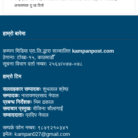
अनावश्यक दु:ख दियो
आगामी आर्थिक वर्षभित्रै भरतपुर विमानस्थलको विस्तार
भइसक्छः मन्त्री तामाङ
चीन भ्रमणका क्रममा भएका सम्झौता कार्यान्यवनमा गइरहेका
हाम्राे बारेमा
छन्ः प्रधानमन्त्री प्रचण्ड
कम्पन मिडिया प्रा.लि.द्धारा सञ्चालित
kampanpost.com
लुम्बिनी प्रदेशले घरबाटै व्यवसायिक फर्म दर्ता गर्ने व्यवस्था
ठेगानाः टोखा-१५, काठमाडौँ
सूचना विभाग दर्ता नम्बरः २५६४/०७७-०७८
मिलाउने:मन्त्री बस्नेत
हाम्रो टिम
१९ वर्षमुनिको सुदूरपश्चिम छनोट राष्ट्रिय क्रिकेटको उपाधि
बैतडीलाई
सल्लाहकार सम्पादकः
शुभलाल श्रेष्ठ
सम्पादकः
नारायणप्रसाद नेपाल
कसरी पाइनेछ बेलकोटगढीबासीले निःशुल्क रगत
प्रबन्ध निर्देशकः
भिम ढकाल
समाचार प्रमुखः
रोजिना चौलागाईं
हवाई टिकटको भ्याट हटाउन काम भइरहेको छः मन्त्री तामाङ
सम्वाददाताः
प्रदिप नेपाल
अपाङ्गता भएका व्यक्तिहरूको यौनिकता र प्रजनन स्वास्थ्यबारे
सम्पर्क फोन नम्बरः ९८४९२१०३४१
इमेलः kampan027@gmail.com
सचेतना व्यापक गराउन सरोकारवालाको जोड