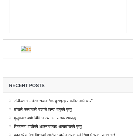
नदिइएको प्रतिवेदनमा (पूर्णपाठ)
निगमको गरिमाको रक्षा गर्ने संकल्प गर्नुपर्छ : उड्डयनमन्त्री
तामाङ
बेलकोटगढीको चौथो नगरअधिवेसनः नीति तथा कार्यक्रम
सर्वसम्मत पारित
अछाम छाउपडी घटनाबारे राष्ट्रिय सभामा जवाफ दिन
गृहमन्त्रीलाई अध्यक्षको निर्देशन
ट्राफिक प्रहरीबाट कुटिए सर्वसाधारण
RECENT POSTS
सहकारीसम्बन्धी उजुरी र गुनासो सङ्कलन गरी विश्लेषण
संघीयता र मधेसः राजनीतिक दुराग्रह र कमिसनको छायाँ
उच्चस्तरीय जाँचबुझ समिति गठन गरिन्छ : प्रधानमन्त्री
छोराले फलामको पाइपले हान्दा बाबुको मृत्यु
मुलुकभर वर्षाः विभिन्न स्थानमा सडक अवरुद्ध
उद्योगको प्रवर्द्धन र विस्तारका लागि प्रदेश सरकारले कानुनी
चितवनमा हात्तीको आक्रमणबाट आमाछोराको मृत्यु
जटिलतालाई हटाउने: मन्त्री बस्नेत
काङ्ग्रेस नेता मिश्रको आरोप : बालेन सरकारले सिमा क्षेत्रका जनतालाई