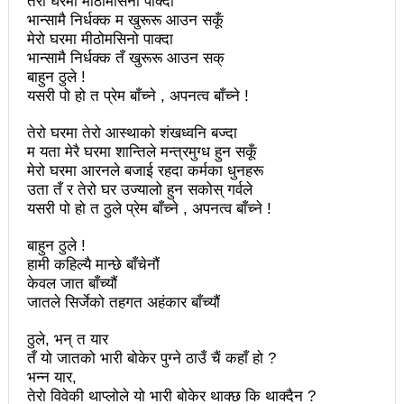
तेरो घरमा मीठोमसिनो पाक्दा
भान्सामै निर्धक्क म खुरूरू आउन सकूँ
उपनिर्वाचन २०८१: एमालेभन्दा माओवादी प्रभावशाली
मेरो घरमा मीठोमसिनो पाक्दा
भान्सामै निर्धक्क तँ खुरूरू आउन सक्
ककनी २ मा माओवादी विजयी
बाहुन ठुले !
यसरी पो हो त प्रेम बाँच्ने , अपनत्व बाँच्ने !
ककनी २ मा खस्यो ६८ प्रतिशतभन्दा बढी मत: गणना आजै हुने
तेरो घरमा तेरो आस्थाको शंखध्वनि बज्दा
उपचुनाव सकियो: ६२ प्रतिशतभन्दा बढी मत खसेको अनुमान
म यता मेरै घरमा शान्तिले मन्त्रमुग्ध हुन सकूँ
पालिका उपचुनाव: ४१ पदका लागि मतदान शुरु
मेरो घरमा आरनले बजाई रहदा कर्मका धुनहरू
उता तँ र तेरो घर उज्यालो हुन सकोस् गर्वले
भरतपुुरमा सार्वजनिक सुनुवाई, गुनासो नआउने गरी काम गर्न
यसरी पो हो त ठुले प्रेम बाँच्ने , अपनत्व बाँच्ने !
मेयर दाहालको निर्देशन
बाहुन ठुले !
हामी कहिल्यै मान्छे बाँचेनौं
उपनिर्वाचन सुशासनका पक्षमा र भ्रष्टाचारका विरुद्ध मत जाहेर
केवल जात बाँच्यौं
जातले सिर्जेको तहगत अहंकार बाँच्यौं
गर्ने महत्वपूर्ण अवसर: प्रचण्ड
सुरु भयो चौथो सुनवल महोत्सव: उद्योगमैत्री वातावरण बनाउन
ठुले, भन् त यार
तँ यो जातको भारी बोकेर पुग्ने ठाउँ चैं कहाँ हो ?
लागि पर्ने मन्त्री कलवारको भनाइ
भन्न यार,
तेरो विवेकी थाप्लोले यो भारी बोकेर थाक्छ कि थाक्दैन ?