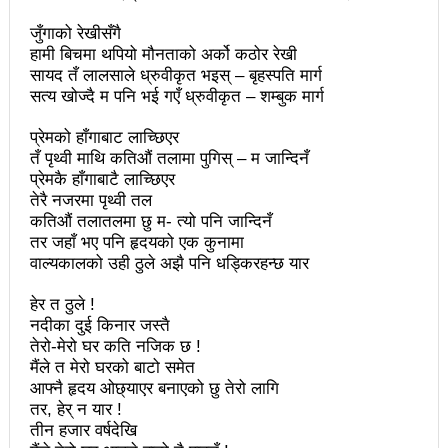
महिनावारी स्वच्छताका लागि ३९२ साइकल यात्रीको
जुँगाको रेखीसँगै
सचेतनामूलक र्‍याली
हामी बिचमा थपियो मौनताको अर्को कठोर रेखी
सायद तँ लालसाले ध्रुवीकृत भइस् – बृहस्पति मार्ग
नवलपरासी काठमाडौँ सम्पर्क समन्वय समितिको अध्यक्षमा
सत्य खोज्दै म पनि भई गएँ ध्रुवीकृत – शम्बुक मार्ग
विश्वकर्मा
प्रेमको हाँगाबाट लाच्छिएर
तँ पृथ्वी माथि कतिऔं तलामा पुगिस् – म जान्दिनँ
राजावादीको आन्दोलनः आगलागीमा पत्रकारको मृत्यु
प्रेमकै हाँगाबाटै लाच्छिएर
कर्फ्यु लागे पनि तीनकुने क्षेत्र अझै अशान्तः सडकमा सेना
तेरै नजरमा पृथ्वी तल
कतिऔं तलातलमा छु म- त्यो पनि जान्दिनँ
परिचालन
तर जहाँ भए पनि हृदयको एक कुनामा
वाल्यकालको उही ठुले अझै पनि धड्किरहन्छ यार
राजावादीको प्रदर्शन थप उग्रः केही स्थानमा कर्फ्यु आदेश
हेर त ठुले !
काठमाडौँमा माओवादीको नेतृत्वमा विशाल जनप्रदर्शन
नदीका दुई किनार जस्तै
तेरो-मेरो घर कति नजिक छ !
राजावादी र प्रहरीबिच झडपः तीनकुने-वानेश्वर क्षेत्र तनावग्रस्त
मैंले त मेरो घरको बाटो समेत
आफ्नै हृदय ओछ्याएर बनाएको छु तेरो लागि
लव प्याकुरेलद्वारा निर्देशित वृत्तचित्र ‘गर्ल्स रिराइटिङ डेस्टीनी’
तर, हेर् न यार !
लाई अडियन्स च्वाइस अवार्ड
तीन हजार वर्षदेखि