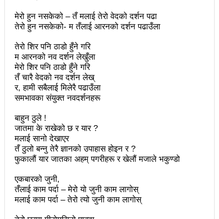
वटा सूचीकरणबाट हटे
मेरो हुन नसकेको – तँ मलाई तेरो वेदको दर्शन पढा
तेरो हुन नसकेको- म तँलाई आरनको दर्शन पढाउँला
इन्द्रेश्वर युवा समाजद्वारा बेलकोटगढीका ५ विद्यालयमा छात्रवृत्ति
तेरो शिर पनि ठाडो हुँने गरि
वितरण
म आरनको नव दर्शन लेखुँला
मेरो शिर पनि ठाडो हुँने गरि
भरतपुरको मुख्य सडकमा भएको भूमिगत विद्युतिकरणको ब्रेकथ्रु
तँ चारै वेदको नव दर्शन लेख्
सकियो चितवन महोत्सव : ५ लाख सहभागि, ३० करोडको
र, हामी सबैलाई मिलेरै पढाउँला
समभावका संयुक्त नवदर्शनहरू
कारोबार
बाहुन ठुले !
बाघले झम्टिँदा मोटरसाइकलमा सवार दुई जना घाइते
जातमा के राखेको छ र यार ?
मलाई सानो देखाएर
टोखामा कर्जा सदुपयोगिता सम्बन्धी अन्तरक्रिया
तँ ठुलो बन्नु तेरै ज्ञानको उपाहास होइन र ?
फुकालौं यार जातका अहम् पगरीहरू र खेलौं मजाले भकुण्डो
एकाबिहानै चीनमा भुकम्पः नेपालमा कडा धक्का महसुस
एकबारको जुनी,
बिद्यार्थीलाई चलचित्र सिकाउँदै बागमती प्रदेश सरकार
तँलाई काम पर्दा – मेरो यो जुनी काम लागोस्
भोलि चितवनमा माओवादीको विशाल सभा: प्रचण्डले सम्बोधन
मलाई काम पर्दा – तेरो त्यो जुनी काम लागोस्
गर्ने