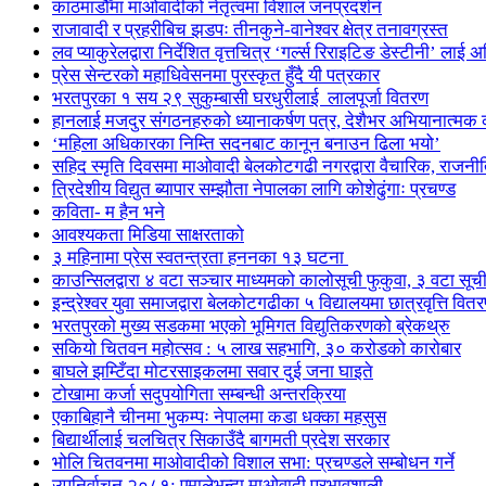
काठमाडौँमा माओवादीको नेतृत्वमा विशाल जनप्रदर्शन
राजावादी र प्रहरीबिच झडपः तीनकुने-वानेश्वर क्षेत्र तनावग्रस्त
लव प्याकुरेलद्वारा निर्देशित वृत्तचित्र ‘गर्ल्स रिराइटिङ डेस्टीनी’ लाई 
प्रेस सेन्टरको महाधिवेसनमा पुरस्कृत हुँदै यी पत्रकार
भरतपुरका १ सय २९ सुकुम्बासी घरधुरीलाई लालपूर्जा वितरण
हानलाई मजदुर संगठनहरुको ध्यानाकर्षण पत्र, देशैभर अभियानात्मक क
‘महिला अधिकारका निम्ति सदनबाट कानून बनाउन ढिला भयो’
सहिद स्मृति दिवसमा माओवादी बेलकोटगढी नगरद्वारा वैचारिक, राजनी
त्रिदेशीय विद्युत ब्यापार सम्झौता नेपालका लागि कोशेढुंगाः प्रचण्ड
कविता- म हैन भने
आवश्यकता मिडिया साक्षरताको
३ महिनामा प्रेस स्वतन्त्रता हननका १३ घटना
काउन्सिलद्वारा ४ वटा सञ्चार माध्यमको कालोसूची फुकुवा, ३ वटा सू
इन्द्रेश्वर युवा समाजद्वारा बेलकोटगढीका ५ विद्यालयमा छात्रवृत्ति वित
भरतपुरको मुख्य सडकमा भएको भूमिगत विद्युतिकरणको ब्रेकथ्रु
सकियो चितवन महोत्सव : ५ लाख सहभागि, ३० करोडको कारोबार
बाघले झम्टिँदा मोटरसाइकलमा सवार दुई जना घाइते
टोखामा कर्जा सदुपयोगिता सम्बन्धी अन्तरक्रिया
एकाबिहानै चीनमा भुकम्पः नेपालमा कडा धक्का महसुस
बिद्यार्थीलाई चलचित्र सिकाउँदै बागमती प्रदेश सरकार
भोलि चितवनमा माओवादीको विशाल सभा: प्रचण्डले सम्बोधन गर्ने
उपनिर्वाचन २०८१: एमालेभन्दा माओवादी प्रभावशाली