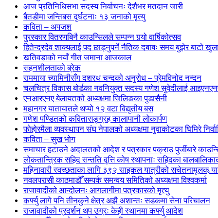
आज प्रतिनिधिसभा सदस्य निर्वाचनः देशैभर मतदान जारी
बैतडीमा जन्तिबस दुर्घटनाः १३ जनाको मृत्यु
कविता – अपजश
पुरस्कार वितरणबिनै काउन्सिलले सम्पन्न गर्‍यो वार्षिकोत्सव
हितेन्द्रदेव शाक्यलाई पद छाड्नुपर्ने नैतिक दबाबः समय बुझेर बाटो खु
खतिवडाको नयाँ गीत जमाना आजकाल
सहनशीलताको ब्रेक
राममाया च्यामिनीसँग दशरथ चन्दको अनुरोध – प्रेमविनोद नन्दन
चलचित्र विकास बोर्डका नवनियुक्त सदस्य गणेश सुवेदीलाई आइएनएनएफ
एनआरएनए बेलायतको अध्यक्षमा जिलिङका पुडासैनी
महानगर यातायातले थप्यो १२ वटा विद्युतीय बस
गणेश पण्डितको कवितासङ्ग्रह कालापानी लोकार्पण
फोहोरमैला व्यवस्थापन संघ नेपालको अध्यक्षमा नुवाकोटका घिमिरे निर्व
कविता – सुख भोग
समाचार हटाउने अदालतको आदेश र पत्रकार पक्राउ पुर्जीबारे काउन्सि
लोकतान्त्रिक सहिद सन्तति वृत्ति कोष स्थापनाः सहिदका बालबालिकाको 
महिनावारी स्वच्छताका लागि ३९२ साइकल यात्रीको सचेतनामूलक र्‍य
नवलपरासी काठमाडौँ सम्पर्क समन्वय समितिको अध्यक्षमा विश्वकर्मा
राजावादीको आन्दोलनः आगलागीमा पत्रकारको मृत्यु
कर्फ्यु लागे पनि तीनकुने क्षेत्र अझै अशान्तः सडकमा सेना परिचालन
राजावादीको प्रदर्शन थप उग्रः केही स्थानमा कर्फ्यु आदेश