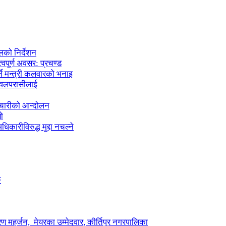
लको निर्देशन
्वपूर्ण अवसर: प्रचण्ड
्ने मन्त्री कलवारको भनाइ
 नवलपरासीलाई
मचारीको आन्दोलन
ो
कारीविरुद्ध मुद्दा नचल्ने
ु
ण महर्जन, मेयरका उम्मेदवार, कीर्तिपुर नगरपालिका