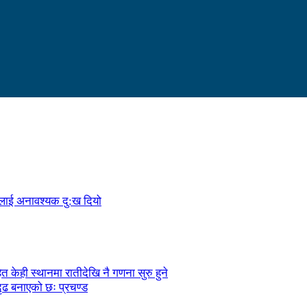
ालाई अनावश्यक दु:ख दियो
केही स्थानमा रातीदेखि नै गणना सुरु हुने
ृढ बनाएको छः प्रचण्ड