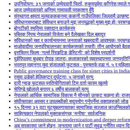
उपनिर्वाचन: ३१ जनाको उम्मेदवारी फिर्ता, रुकुमपूर्वमा काँग्रेस एमा
आज उम्मेदवारको अन्तिम नामावली प्रकाशन हुँदै
संस्थागत क्षमता मुल्याङ्ककनमा ककनी गाउँपालिका जिल्लामै उत्कृष्ट
संविधानसभाबाट संविधान बनाउने मुद्दा जनयुद्धको मुख्य मुद्दा होः प्रचण्ड
बोगटीको स्मृतिमा रक्तदान कार्यक्रम
पब्लिक स्पिच नेपालको विजेता बने दैलेखका दिल बहादुर
संविधानको रक्षा र कार्यान्वयनमा जनताको खबरदारी आवश्यकः प्रचण्ड
माओवादीमा जनपरिचालनका कार्यक्रमको तयारीः तीन आयोगको बैठ
वृत्तचित्र फिल्म ‘गर्ल्स रिराइटिङ डेस्टिनी’ को विशेष प्रदर्शनी
दुईपिपलमा बुधबार रोपाइ जात्राः कलाकारको व्यवस्थापनमा जनप्रतिन
भरतपुर महानगर युवा संजालको फुटसल : पुरुषतर्फ वडा नं. ५ र महिला
Public governance training class for sister cities in I
रसुवा उडेको हेलिकप्टर दुर्घटनाः ५ जनाको मृत्यु
दारी ग्याङ फुटसल प्रतियोगिताको टिम दर्ता फारम खुल्यो
चेपिण्डे खोलाले बगाएर ६ वर्षीय बालकको मृत्यु
नेपालको आर्थिक सामाजिक विकास नै चीनको उत्कट चाहना होः राज
संघीयताका अवसर र उपलब्धीको सदुपयोग गर्नुपर्नेमा वक्ताहरुको जोड
१५ दिनमा ३१ वटा युट्युबलगायतका सामाजिक सञ्जाल काउन्सिलको
साहित्यकार नेपालको मुक्तकसंग्रह ‘मनीषा’ सार्वजनिक
China’s commitment to modernization and deeper refor
अब सरकारमा जाने होइन, जनतामा जाने र पार्टी सुदृढ गर्नेतिर ध्यान दि