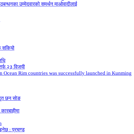
ले गठबन्धनका उम्मेदवारको समर्थन माओवादीलाई
क सकियो
िधि
तर्फ २३ विजयी
ndian Ocean Rim countries was successfully launched in Kunming
दूत छन सोङ
 कारबाहीमा
m
इनेछ : प्रचण्ड