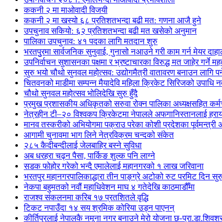
ककनी २ मा माओवादी विजयी
ककनी २ मा खस्यो ६८ प्रतिशतभन्दा बढी मत: गणना आजै हुने
उपचुनाव सकियो: ६२ प्रतिशतभन्दा बढी मत खसेको अनुमान
पालिका उपचुनाव: ४१ पदका लागि मतदान शुरु
भरतपुुरमा सार्वजनिक सुनुवाई, गुनासो नआउने गरी काम गर्न मेयर दाहा
उपनिर्वाचन सुशासनका पक्षमा र भ्रष्टाचारका विरुद्ध मत जाहेर गर्ने महत
सुरु भयो चौथो सुनवल महोत्सव: उद्योगमैत्री वातावरण बनाउन लागि पर
चितवनको माडीमा सम्पन्न मैयादेवि महिला क्रिकेट सिरिजको उपाधि
चौथो सुनवल महोत्सव भोलिदेखि सुरु हुँदै
प्रमुख प्रशासकीय अधिकृतको सरुवा रोक्न पालिका अध्यक्षसहित कर्
नेत्रहीन टी–२० विश्वकप क्रिकेटमा नेपालले अफगानिस्तानलाई हराय
मानव तस्करीको अभियोगमा पक्राउ परेका कोशी प्रदेशका पूर्वमन्त्री अधि
आगामी चुनावमा भाग लिने नेत्रविक्रम चन्दको संकेत
२८५ कैदीबन्दीलाई जेलबाहिर बस्ने सुविधा
अब धरहरा चढ्न पैसा, पार्किङ शुल्क पनि लाग्ने
सडक फोहोर गरेको भन्दै एमालेलाई महानगरको १ लाख जरिवाना
भरतपुर महानगरपालिकाद्धारा तीन पाङ्ग्रे अटोको रुट परमिट दिन सुर
नेकपा बहुमतको नवौं महाधिवेशन माघ ४ गतेदेखि काठमाडौँमा
राजश्व संकलनमा करिब १७ प्रतशितले वृद्धि
टिकट नपाउँदा १४ सय श्रमिक कोरिया उड्न पाएनन्
कीर्तिपुरलाई नेपालकै नमूना नगर बनाउने मेरो योजना छ-प्रा.डा.शिवशर