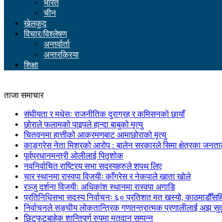
भारत
चीन
खेलकुद
विचार/विश्लेषण
अन्तर्वार्ता
अन्तरक्रिया
शिक्षा
ताजा समाचार
संघीयता र मधेसः राजनीतिक दुराग्रह र कमिसनको छायाँ
छोराले फलामको पाइपले हान्दा बाबुको मृत्यु
चितवनमा हात्तीको आक्रमणबाट आमाछोराको मृत्यु
काङ्ग्रेस नेता मिश्रको आरोप : बालेन सरकारले सिमा क्षेत्रका जनत
पूर्वप्रधानमन्त्री ओलीलाई पितृशोक
नवनिर्वाचित राष्ट्रिय सभा सदस्यहरुले शपथ लिए
चार स्थानमा रास्वपा विजयीः काँग्रेस र नेकपाले खाता खोले
रञ्जु दर्शना विजयीः अधिकांश स्थानमा रास्वपा अगाडि
प्रतिनिधिसभा सदस्य निर्वाचनः ६० प्रतिशत मत खस्यो, काठमाडौँसहित 
निर्वाचनले सङ्घीय लोकतान्त्रिक गणतन्त्रात्मक प्रणालीलाई अझ सुद
छिटफुटबाहेक शान्तिपूर्ण रुपमा मतदान सम्पन्न