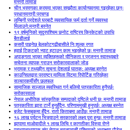
मन्त्री तामाङ
चीन भ्रमणका क्रममा भएका सम्झौता कार्यान्यवनमा गइरहेका छन्ः
प्रधानमन्त्री प्रचण्ड
लुम्बिनी प्रदेशले घरबाटै व्यवसायिक फर्म दर्ता गर्ने व्यवस्था
मिलाउने:मन्त्री बस्नेत
१९ वर्षमुनिको सुदूरपश्चिम छनोट राष्ट्रिय क्रिकेटको उपाधि
बैतडीलाई
कसरी पाइनेछ बेलकोटगढीबासीले निःशुल्क रगत
हवाई टिकटको भ्याट हटाउन काम भइरहेको छः मन्त्री तामाङ
अपाङ्गता भएका व्यक्तिहरूको यौनिकता र प्रजनन स्वास्थ्यबारे
सचेतना व्यापक गराउन सरोकारवालाको जोड
भ्रामक र तथ्यहीन सूचना देशलाई घातक: अध्यक्ष बस्नेत
काउन्सिलद्वारा परराष्ट्र मामिला विटमा रिपोर्टिङ गरिरहेका
सञ्चारकर्मीसँग छलफल
सामाजिक सञ्जाल व्यवस्थित गर्न बलियो पत्रकारिता हुनैपर्छः
सरोकारवाला
नेपाल अभौतिक सांस्कृतिक सम्पदाको दृष्टिले धनी छः मन्त्री तामाङ
पत्रकारिता झारा टार्ने हुनुहुँदैन, परिणाममुखी हुनुपर्छः अध्यक्ष बस्नेत
बजेट फेसबुकमा हुँदैन, रातो किताबमा आउँछः मन्त्री तामाङ
१६ लाख पर्यटन भित्र्याउने सरकारको लक्ष्य पूरा हुन्छः मन्त्री तामाङ
झापामा माओवादीले १ लाख लिचि र कागतीका विरुवा रोप्ने
प्राध्यानाध्यापक संघ नेपाल नवलपरासी पश्चिमको अध्यक्षमा पौडेल