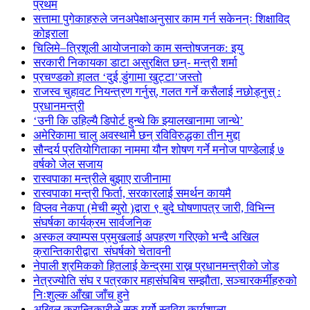
प्रथम
सत्तामा पुगेकाहरुले जनअपेक्षाअनुसार काम गर्न सकेनन्ः शिक्षाविद्
कोइराला
चिलिमे–त्रिशूली आयोजनाको काम सन्तोषजनक: इयु
सरकारी निकायका डाटा असुरक्षित छन्- मन्त्री शर्मा
प्रचण्डको हालत ‘दुई डुंगामा खुट्टा’जस्तो
राजस्व चुहावट नियन्त्रण गर्नुस्, गलत गर्ने कसैलाई नछोड्नुस् :
प्रधानमन्त्री
‘उनी कि उहिल्यै डिपोर्ट हुन्थे कि झ्यालखानामा जान्थे’
अमेरिकामा चालु अवस्थामै छन् रविविरुद्धका तीन मुद्दा
सौन्दर्य प्रतियोगिताका नाममा यौन शोषण गर्ने मनोज पाण्डेलाई ७
वर्षको जेल सजाय
रास्वपाका मन्त्रीले बुझाए राजीनामा
रास्वपाका मन्त्री फिर्ता, सरकारलाई समर्थन कायमै
विप्लव नेकपा (मेची ब्युरो )द्वारा ९ बुदे घोषणापत्र जारी, विभिन्न
संघर्षका कार्यक्रम सार्वजनिक
अस्कल क्याम्पस प्रमुखलाई अपहरण गरिएको भन्दै अखिल
क्रान्तिकारीद्वारा संघर्षको चेतावनी
नेपाली श्रमिकको हितलाई केन्द्रमा राख्न प्रधानमन्त्रीको जोड
नेत्रज्योति संघ र पत्रकार महासंघबिच सम्झौता, सञ्चारकर्मीहरुको
निःशुल्क आँखा जाँच हुने
अखिल क्रान्तिकारीले सुरु गर्यो स्ववियु कार्यशाला