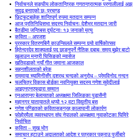
निर्वाचनले सङ्घीय लोकतान्त्रिक गणतन्त्रात्मक प्रणालीलाई अझ
सुदृढ बनाएको छः प्रचण्ड
छिटफुटबाहेक शान्तिपूर्ण रुपमा मतदान सम्पन्न
आज प्रतिनिधिसभा सदस्य निर्वाचनः देशैभर मतदान जारी
बैतडीमा जन्तिबस दुर्घटनाः १३ जनाको मृत्यु
कविता – अपजश
पुरस्कार वितरणबिनै काउन्सिलले सम्पन्न गर्‍यो वार्षिकोत्सव
हितेन्द्रदेव शाक्यलाई पद छाड्नुपर्ने नैतिक दबाबः समय बुझेर बाटो
खुलाउन मन्त्री घिसिङको म्यासेज
खतिवडाको नयाँ गीत जमाना आजकाल
सहनशीलताको ब्रेक
राममाया च्यामिनीसँग दशरथ चन्दको अनुरोध – प्रेमविनोद नन्दन
चलचित्र विकास बोर्डका नवनियुक्त सदस्य गणेश सुवेदीलाई
आइएनएनएफद्वारा सम्मान
एनआरएनए बेलायतको अध्यक्षमा जिलिङका पुडासैनी
महानगर यातायातले थप्यो १२ वटा विद्युतीय बस
गणेश पण्डितको कवितासङ्ग्रह कालापानी लोकार्पण
फोहोरमैला व्यवस्थापन संघ नेपालको अध्यक्षमा नुवाकोटका घिमिरे
निर्वाचित
कविता – सुख भोग
समाचार हटाउने अदालतको आदेश र पत्रकार पक्राउ पुर्जीबारे