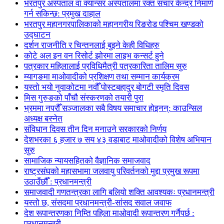
भरतपुर अस्पताल वा क्यान्सर अस्पतालमा रक्त संचार केन्द्र निमार्ण
गर्न सकिन्छ: प्रमुख दाहाल
भरतपुर महानगरपालिकाको महानगरीय रिङरोड पश्चिम खण्डको
उद्घाटन
दर्शन राजनीति र चिन्तनलाई बुझ्ने केही विधिहरु
कोटे अल इन वन रिसोर्ट झोरमा लाइभ कन्सर्ट हुने
पत्रकार महिलालाई प्रविधिमैत्री पत्रकारिता तालिम सुरु
म्यागङमा माओवादीको प्रशिक्षण तथा सम्मान कार्यक्रम
यस्तो भयो नुवाकोटमा नवौँ पोस्टबहादुर बोगटी स्मृति दिवस
मिस गुरुङको पाँचौ संस्करणको तयारी पुरा
भ्रममा नपरौँ सञ्जालका सबै विषय समाचार होइनन्: काउन्सिल
अध्यक्ष बस्नेत
संविधान दिवस तीन दिन मनाउने सरकारको निर्णय
देशभरका ६ हजार ७ सय ४३ वडाबाट माओवादीको विशेष अभियान
सुरु
सामाजिक न्यायसहितको वैज्ञानिक समाजवाद
राष्ट्रसंघको महासभामा जलवायु परिवर्तनको मुद्दा प्रमुख रूपमा
उठाउँछौँ : प्रधानमन्त्री
समाजवादी गणतन्त्रका लागि बलियो शक्ति आवश्यकः प्रधानमन्त्री
यस्तो छ, संसदमा प्रधानमन्त्री-सांसद सवाल जवाफ
देश रूपान्तरणका निम्ति पहिला माओवादी रूपान्तरण गर्नैपर्छ :
प्रधानमन्त्री