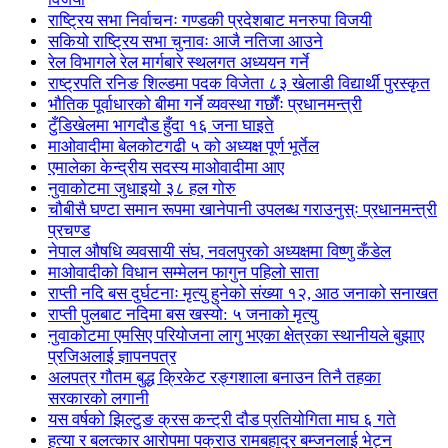
राष्ट्रिय सभा निर्वाचनः गण्डकी प्रदेशबाट मनरुपा विजयी
सकियो राष्ट्रिय सभा चुनावः आजै नतिजा आउने
रेल विभागले रेल मार्गबारे स्थलगत अध्ययन गर्ने
राष्ट्रपति रनिङ शिल्डमा पदक विजेता ८३ खेलाडी विद्यार्थी पुरस्कृत
भौतिक पूर्वाधारको बीमा गर्ने व्यवस्था गर्छौंः प्रधानमन्त्री
टुँडिखेलमा भागदौड हुँदा १६ जना घाइते
माओवादीमा बेलकोटगढी ५ को अध्यक्ष पूर्ण भूर्तेल
एमालेका केन्द्रीय सदस्य माओ‌वादीमा आए
नुवाकोटमा जुधाइयो ३८ हल गोरु
चौबीसै घण्टा समान रूपमा खानेपानी उपलब्ध गराउनुस्ः प्रधानमन्त्री
प्रचण्ड
नेपाल औषधि व्यवसायी संघ, नवलपुरको अध्यक्षमा विष्णु कँडेल
माओवादीको विधान सम्मेलन फागुन पहिलो साता
राप्ती नदि बस दुर्घटनाः मृत्यु हुनेको संख्या १२, आठ जनाको सनाखत
राप्ती पुलबाट नदिमा बस खस्यो: ५ जनाको मृत्यु
नुवाकोटमा एमसिए परियोजना लागु भएका क्षेत्रका स्थानीयले बुझाए
प्रजिअलाई ज्ञापनपत्र
अलपत्र गौतम बुद्ध क्रिकेट रङ्गशाला बनाउन तिनै तहका
सरकारको लगानी
यस वर्षको झिल्टुङ क्रस कन्ट्री दौड प्रतियोगिता माघ ६ गते
हत्या र बलत्कार आरोपमा पक्राउ रामबहादुर बम्जनलाई भेट्न