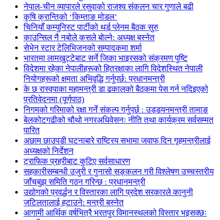
नेपाल-चीन व्यापारले रसुवाको राजश्व संकलन चार गुणाले बढी
कृषि क्रान्तिको ‘किम्ताङ मोडल’
चिनियाँ कम्युनिस्ट पार्टीको थर्ड प्लेनम बैठक सुरु
काउन्सिल नै नबोले कसले बोल्ने: अध्यक्ष बस्नेत
सेभेन स्टार टेलिभिजनको सम्पादकमा शर्मा
भारतमा लामखुट्टेबाट सर्ने जिका भाइरसको संक्रमण पुष्टि
विदेशमा रहेका नेपालीहरूको हितरक्षाका लागि विदेशस्थित नेपाली
नियोगहरूको क्षमता अभिवृद्धि गर्नुपर्छ: प्रधानमन्त्री
के छ रास्वपाका महामन्त्री डा ढकालको बैठकमा पेस गर्न नदिइएको
प्रतिवेदनमा (पूर्णपाठ)
निगमको गरिमाको रक्षा गर्ने संकल्प गर्नुपर्छ : उड्डयनमन्त्री तामाङ
बेलकोटगढीको चौथो नगरअधिवेसनः नीति तथा कार्यक्रम सर्वसम्मत
पारित
अछाम छाउपडी घटनाबारे राष्ट्रिय सभामा जवाफ दिन गृहमन्त्रीलाई
अध्यक्षको निर्देशन
ट्राफिक प्रहरीबाट कुटिए सर्वसाधारण
सहकारीसम्बन्धी उजुरी र गुनासो सङ्कलन गरी विश्लेषण उच्चस्तरीय
जाँचबुझ समिति गठन गरिन्छ : प्रधानमन्त्री
उद्योगको प्रवर्द्धन र विस्तारका लागि प्रदेश सरकारले कानुनी
जटिलतालाई हटाउने: मन्त्री बस्नेत
आगामी आर्थिक वर्षभित्रै भरतपुर विमानस्थलको विस्तार भइसक्छः