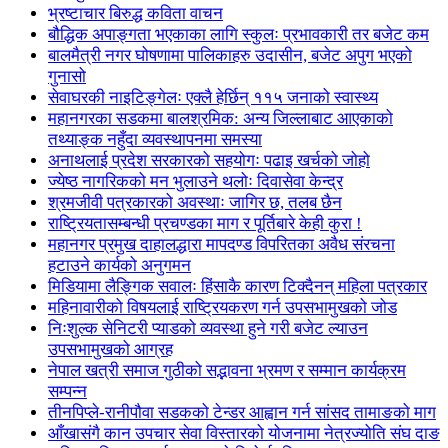
भ्रष्टाचार बिरुद्ध कविता वाचन
बौद्धिक अपाङ्गता भएकाका लागि स्कुलः प्रभावकारी तर बजेट कम
बालमैत्री नगर घोषणामा पालिकाहरु उदासीन, बजेट अपुग भएको
गुनासो
सेवाघरकी नाइटिङ्गेलः एक्लै हेर्छिन् ११५ जनाको स्वास्थ्य
महानगरका सडकमा बालश्रमिक: अन्य जिल्लाबाट आएकाको
तथ्याङ्क नहुँदा व्यवस्थापनमा समस्या
अनाथलाई प्रदेश सरकारको सहयोगः पढाइ खर्चको जोहो
ज्येष्ठ नागरिकको मन भुलाउने थलोः दिवासेवा केन्द्र
श्रमजीवी पत्रकारको अवस्थाः जागिर छ, तलब छैन
राष्ट्रियतासम्बन्धी प्रचण्डका माग र पूर्तिबारे केही कुरा !
महानगर प्रमुख दाहालद्धारा मापदण्ड विपरितका अवैध संरचना
हटाउने कार्यको अनुगमन
मिडियामा लैङ्गिक सवालः हिंसाकै कारण टिक्दैनन् महिला पत्रकार
महिनावारीको विषयलाई राष्ट्रियकरण गर्न उपसभामुखको जोड
निःशुल्क सेनिटरी प्याडको व्यवस्था हुने गरी बजेट ल्याउन
उपसभामुखको आग्रह
नेपाल खत्री समाज गुठीको सद्भावना भ्रमण र सम्मान कार्यक्रम
सम्पन्न
तीनपिप्ले-रानीपौवा सडकको टेन्डर आह्वान गर्न सांसद तामाङको माग
आँखासंगै कान उपचार सेवा विस्तारको योजनामा नेत्रज्योति संघ दाङ