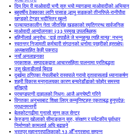
दिम दिम री माओवादी भन्दै सुरु भयो म्यागङमा माओवादीको अभियान
बहुवर्षीय ठेक्काका लागि पासाङ ल्हामु सडकको तीनपिप्ले-रानीपौवा
खण्डको टेण्डर भदौभित्र खुल्ने
पञ्चायतकालीन नेता जीतसिंह खड्काको स्मृतिग्रन्थ सार्वजनिक
माओवादी आन्दोलनका २३३ प्रमुख उपलब्धिहरू
बहिनीलाई अनुरोध, ‘दाई तपाईंले जे भन्नुहुन्छ त्यहि मान्छु’ नभन्नु
स्वतन्त्र निजामती कर्मचारी संगठनको धर्नामा प्रहरीको हस्तक्षेपः
अध्यक्षसहित केही पक्राउ
नयाँ अनलाइनका
प्रकाशक, सम्पादकद्वारा आचारसंहिता पालनामा प्रतिबद्धता
उसु खेलाडीलाई बिदाइ
दुबईमा ठगिएका नेपालीबारे रास्वपाले गरायो दुतावासलाई ध्यानाकर्षण
शहरी विकास मन्त्रालयका कारण बन्चरेडाँडाको फोहोर समस्या
बल्झियो
प्रचण्डपत्नी दाहालको निधनः आजै अन्त्येष्टी गरिने
विगतका अनुभवबाट शिक्षा लिएर कम्युनिष्टहरु एकताबद्ध हुनुपर्दछः
प्रधानमन्त्री
बेलकोटगढीमा गुनासो सुन्न कल सेन्टर
केरुङ्गा खोलाको सीमाङ्कन सुरु, संरक्षण र पर्यटकीय पूर्वाधार
निर्माणको कामलाई अघि बढाइने
भरतपुर महानगरपालिकाको १३ औँ नगरसभा सम्पन्न