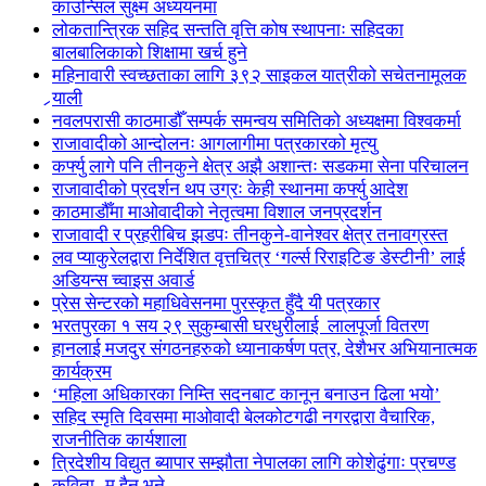
काउन्सिल सुक्ष्म अध्ययनमा
लोकतान्त्रिक सहिद सन्तति वृत्ति कोष स्थापनाः सहिदका
बालबालिकाको शिक्षामा खर्च हुने
महिनावारी स्वच्छताका लागि ३९२ साइकल यात्रीको सचेतनामूलक
र्‍याली
नवलपरासी काठमाडौँ सम्पर्क समन्वय समितिको अध्यक्षमा विश्वकर्मा
राजावादीको आन्दोलनः आगलागीमा पत्रकारको मृत्यु
कर्फ्यु लागे पनि तीनकुने क्षेत्र अझै अशान्तः सडकमा सेना परिचालन
राजावादीको प्रदर्शन थप उग्रः केही स्थानमा कर्फ्यु आदेश
काठमाडौँमा माओवादीको नेतृत्वमा विशाल जनप्रदर्शन
राजावादी र प्रहरीबिच झडपः तीनकुने-वानेश्वर क्षेत्र तनावग्रस्त
लव प्याकुरेलद्वारा निर्देशित वृत्तचित्र ‘गर्ल्स रिराइटिङ डेस्टीनी’ लाई
अडियन्स च्वाइस अवार्ड
प्रेस सेन्टरको महाधिवेसनमा पुरस्कृत हुँदै यी पत्रकार
भरतपुरका १ सय २९ सुकुम्बासी घरधुरीलाई लालपूर्जा वितरण
हानलाई मजदुर संगठनहरुको ध्यानाकर्षण पत्र, देशैभर अभियानात्मक
कार्यक्रम
‘महिला अधिकारका निम्ति सदनबाट कानून बनाउन ढिला भयो’
सहिद स्मृति दिवसमा माओवादी बेलकोटगढी नगरद्वारा वैचारिक,
राजनीतिक कार्यशाला
त्रिदेशीय विद्युत ब्यापार सम्झौता नेपालका लागि कोशेढुंगाः प्रचण्ड
कविता- म हैन भने