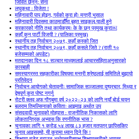
जिवित छैनन्: सेना
लघुकथा : विजेता !
महिनावारी पाप होइन, गर्वको कुरा होः मन्त्री भुसाल
महिनावारी दिवसमा काठमाडौँमा बृहत साइकल र्‍याली हुने
सरकारको नीति तथा कार्यक्रमः के के छन् प्रमुख कुरा￼
कहाँ कुन पार्टी विजयी ? (पालिका प्रमुख)
स्थानीय तह निर्वाचन २०७९, कहाँ कस्को जित
स्थानीय तह निर्वाचन २०७९, कहाँ कसले जिते ? (राती १०
बजेसम्मको अपडेट)
मतदानका दिन १८ सञ्चार माध्यमलाई आचारसंहिताअनुसारको
कारबाही
समस्याग्रस्त सहकारीका विषयमा मन्त्री श्रेष्ठलाई समितिले बुझायो
प्रतिवेदन
निर्वाचन आयोगको चेतावनीः सामाजिक सञ्जालमा दुष्प्रचार, मिथ्या र
द्वेषपूर्ण कुरा पोष्ट नगर्नु
रोटरी क्लव अफ गोंगबुमा वर्ष २०२२–२३ को लागि नयाँ बोर्ड चयन
बलराम तिमल्सिनाको कविताः आइमाइ अर्थात् उप
संसदवादी चुनावको मोहपास : राजनीतिक निकासको लागि
लोकतान्त्रिक अभ्यास कि रणनीतिक भास ?
चुनावका लागि १ करोड ५४ लाख ८३ हजार मतपत्र छापिसकिए
चुनाव आइसक्यो, यी कुरामा ध्यान दिने कि !
शिक्षामा बजेट बढाउन अर्थमन्त्रीसमक्ष शिक्षामन्त्रीको आग्रह