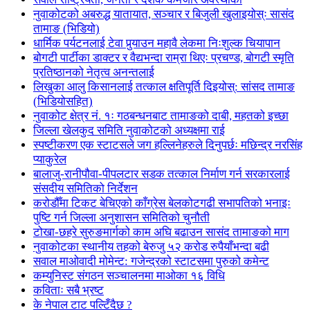
नुवाकोटको अबरुद्ध यातायात, सञ्चार र बिजुली खुलाइयोस्ः सासंद
तामाङ (भिडियो)
धार्मिक पर्यटनलाई टेवा पुर्‍याउन महावै लेकमा निःशुल्क चियापान
बोगटी पार्टीका डाक्टर र वैद्यभन्दा राम्रा थिएः प्रचण्ड, बोगटी स्मृति
प्रतिष्ठानको नेतृत्व अनन्तलाई
लिखुका आलु किसानलाई तत्काल क्षतिपूर्ति दिइयोस्: सांसद तामाङ
(भिडियोसहित)
नुवाकोट क्षेत्र नं. १ः गठबन्धनबाट तामाङको दाबी, महतको इच्छा
जिल्ला खेलकुद समिति नुवाकोटको अध्यक्षमा राई
स्पष्टीकरण एक स्टाटसले जग हल्लिनेहरुले दिनुपर्छः मछिन्द्र नरसिंह
प्याकुरेल
बालाजु-रानीपौवा-पीपलटार सडक तत्काल निर्माण गर्न सरकारलाई
संसदीय समितिको निर्देशन
करोडौँमा टिकट बेचिएको काँग्रेस बेलकोटगढी सभापतिको भनाइः
पुष्टि गर्न जिल्ला अनुशासन समितिको चुनौती
टोखा-छहरे सुरुङमार्गको काम अघि बढाउन सासंद तामाङको माग
नुवाकोटका स्थानीय तहको बेरुजु ५२ करोड रुपैयाँभन्दा बढी
सवाल माओवादी मोमेन्ट: गजेन्द्रको स्टाटसमा पुरुको कमेन्ट
कम्युनिस्ट संगठन सञ्चालनमा माओका १६ विधि
कविताः सबै भ्रष्ट
के नेपाल टाट पल्टिँदैछ ?