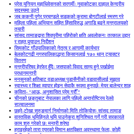
प्रेस युनियन महाधिवेसनको सरगर्मीः नुवाकोटका दाहाल केन्द्रीय
सदस्यमा उठ्ने
जब ककनी पुगेर प्रचण्डले सडकको कुरामा बोगटीलाई स्मरण गरे
महिला पहिला अभियान सहित हिंसाविरुद्ध अगाडि बढ्ने मन्त्रालयको
तयारी
सांसद तामाङद्वारा शिवपुरीमा पहिरोको क्षति अवलोकनः तत्काल उद्दार
र राहत पुर्‍याउन निर्देशन
सिमकोट गाँउपालिकाको नेतृत्व र आगामी कार्यभार
बेलकोटगढी नगरपालिकाद्धारा किसानलाई १७० थान ट्याक्टर
वितरण
मन्त्रीपरिषद् हेरफेर हुँदैः जसपाको विवाद साम्य हुने पर्खाईमा
प्रधानमन्त्री
मनसुनको क्षतिबाट वडाअध्यक्ष पुडासैनीको वडावासीलाई सुझाव
स्वास्थ्य र शिक्षा व्यापार होइन सेवाकै रूपमा हुनपर्छः मेयर बालेन्द्र शाह
कविता- “आऊ, अनुशासित प्रेम गरौँ “
चीनको छङ्तुबाट नेपालका लागि पहिलो अन्तर्राष्ट्रिय रेलवे
सञ्चालनमा
छहरे-टोखा सुरुङमार्ग निर्माणको मिति तोकियोस्ः सांसद तामाङ
वास्तविक भूमिहिनले भूमि पाउनेकुरा शुनिश्चित गर्ने गरी सरकारले
काम शुरु गरेको छ: मन्त्री श्रेष्ठ
हराइरहेको तारा एयरको विमान क्षतविक्षत अवस्थामा फेला, कोही