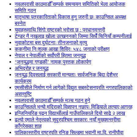
नवलपरासी काठमाडौँ सम्पर्क समन्वयन समितिको भेला आयोजक
समिति गठन
मातृभाषा पत्रकारिताको विकास हुनु जरुरी छः काउन्सिल अध्यक्ष
बस्नेत
युवाहरूमाथि सिंगो राष्ट्रको भरोसा छ : प्रधानमन्त्री
टेण्डर नै नखुलाइ खोला उत्खननको जिम्मा सिधैँ चिनियाँ कम्पनीलाई
नुवाकोटमा बस दुर्घटनाः तीनजनाको मृत्यु
ककनीमा निःशुल्क आखा शिविरः ५४८ जनाको परीक्षण
नेपाल र नेपालीको सर्वोपरी हितमा जनयुद्ध
‘जनयुद्धमा गण्डकी’ नामक पुस्तक लोकार्पण
अभिद्रोह र जनयुद्ध
जनयुद्ध दिवसलाई सरकारी मान्यताः सार्वजनिक बिदा देशैभर
कार्यक्रम
एमसीसीले निर्माण गर्न लागेको विद्युत सबस्टेसनप्रति नगरपालिकाको
असन्तुष्टि
नवलपरासी काठमाडौँ सम्पर्क मञ्च गठन हुने
काउन्सिलले भन्यो मदिराको विज्ञापन नछापः मिडियाले लत्याए आग्रह
इन्जिनियरिङ पढ्न विद्यार्थीलाई गाउँपालिकाले दियो साढे २ लाख
ढल्यो एमाले नेतृत्वको सुदूरपश्चिम सरकारः नयाँ मुख्यमन्त्रीमा
काँग्रेसका शाह
पालिकास्तरीय राष्ट्रपति रनिङ सिल्डमा भवानी मा.वि. रानीपौवा