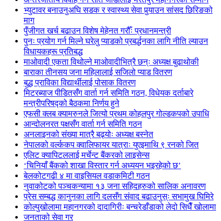
भ्युटावर बनाउनुअघि सडक र स्वास्थ्य सेवा पुर्‍याउन सांसद छिरिङको
माग
पुँजीगत खर्च बढाउन विशेष मेहेनत गरौँः प्रधानमन्त्री
पुनः प्रयोग गर्न मिल्ने घरेलु प्याडको प्रबर्द्धनका लागि नीति ल्याउन
विधायकहरू प्रतिबद्ध
माओवादी एकता विथोल्ने माओवादीभित्रै छन्ः अध्यक्ष बुढाथोकी
बाराका तीनसय जना महिलालाई सजिलो प्याड वितरण
बुद्ध प्राविका विद्यार्थीलाई पोसाक वितरण
मिटरब्याज पीडितसँग वार्ता गर्न समिति गठन, विधेयक दर्ताबारे
मन्त्रीपरिषद्को बैठकमा निर्णय हुने
एफसी क्लब क्यामरुनले जित्यो प्रथम कोहलपुर गोल्डकपको उपाधि
आन्दोलनरत पक्षसँग वार्ता गर्न समिति गठन
अनलाइनको संख्या मात्रै बढ्योः अध्यक्ष बस्नेत
नेपालको वर्ल्ककप क्वालिफायर यात्राः युएइमाथि ९ रनको जित
एलिट क्यापिटललाई मर्चेन्ट बैंकरको लाइसेन्स
‘चिनियाँ बैंकको शाखा विस्तार गर्न अध्ययन भइरहेको छ’
बेलकोटगढी ४ मा वाइसियल वडाकमिटी गठन
नुवाकोटको पञ्चकन्यामा १३ जना सहिदहरुको सालिक अनावरण
प्रेस सम्बद्ध कानुनका लागि दलसँग संवाद बढाउनुस्ः सभामुख घिमिरे
कोल्पुखोलामा महानगरको दादागिरीः बन्चरेडाँडाको लेदो सिधैँ खोलामा
जनताको सेवा गर