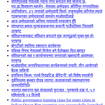
कीर्तिपुरलाई नेपालकै नमूना नगर बनाउने मेरो योजना छ-
प्रा.डा.शिवशरण महर्जन, मेयरका उम्मेदवार, कीर्तिपुर नगरपालिका
उपनिर्वाचन: ३१ जनाको उम्मेदवारी फिर्ता, रुकुमपूर्वमा काँग्रेस एमाले
गठबन्धनका उम्मेदवारको समर्थन माओवादीलाई
आज उम्मेदवारको अन्तिम नामावली प्रकाशन हुँदै
संस्थागत क्षमता मुल्याङ्ककनमा ककनी गाउँपालिका जिल्लामै
उत्कृष्ट
संविधानसभाबाट संविधान बनाउने मुद्दा जनयुद्धको मुख्य मुद्दा होः
प्रचण्ड
बोगटीको स्मृतिमा रक्तदान कार्यक्रम
पब्लिक स्पिच नेपालको विजेता बने दैलेखका दिल बहादुर
संविधानको रक्षा र कार्यान्वयनमा जनताको खबरदारी आवश्यकः
प्रचण्ड
माओवादीमा जनपरिचालनका कार्यक्रमको तयारीः तीन आयोगको
बैठक सकियो
वृत्तचित्र फिल्म ‘गर्ल्स रिराइटिङ डेस्टिनी’ को विशेष प्रदर्शनी
दुईपिपलमा बुधबार रोपाइ जात्राः कलाकारको व्यवस्थापनमा
जनप्रतिनिधि
भरतपुर महानगर युवा संजालको फुटसल : पुरुषतर्फ वडा नं. ५ र
महिलातर्फ २३ विजयी
Public governance training class for sister cities in
Indian Ocean Rim countries was successfully launched