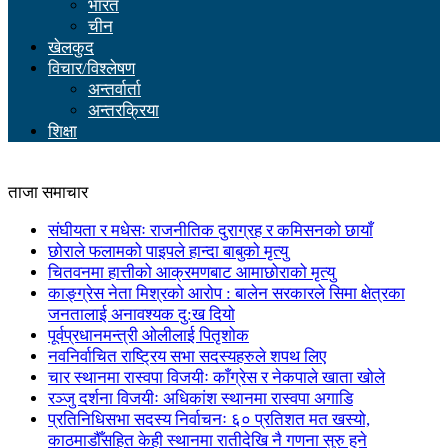
भारत
चीन
खेलकुद
विचार/विश्लेषण
अन्तर्वार्ता
अन्तरक्रिया
शिक्षा
ताजा समाचार
संघीयता र मधेसः राजनीतिक दुराग्रह र कमिसनको छायाँ
छोराले फलामको पाइपले हान्दा बाबुको मृत्यु
चितवनमा हात्तीको आक्रमणबाट आमाछोराको मृत्यु
काङ्ग्रेस नेता मिश्रको आरोप : बालेन सरकारले सिमा क्षेत्रका
जनतालाई अनावश्यक दु:ख दियो
पूर्वप्रधानमन्त्री ओलीलाई पितृशोक
नवनिर्वाचित राष्ट्रिय सभा सदस्यहरुले शपथ लिए
चार स्थानमा रास्वपा विजयीः काँग्रेस र नेकपाले खाता खोले
रञ्जु दर्शना विजयीः अधिकांश स्थानमा रास्वपा अगाडि
प्रतिनिधिसभा सदस्य निर्वाचनः ६० प्रतिशत मत खस्यो,
काठमाडौँसहित केही स्थानमा रातीदेखि नै गणना सुरु हुने