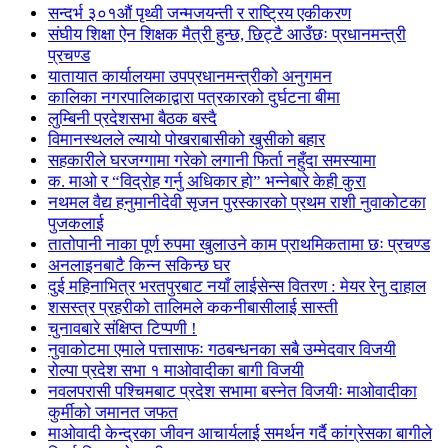
सन्दर्भ ३०१औं पृथ्वी जन्मजयन्ती र राष्ट्रिय एकीकरण
संघीय शिक्षा ऐन शिक्षक मैत्री हुन्छ, छिट्टै आउँछः प्रधानमन्त्री
प्रचण्ड
यातायात कार्यालयमा उपप्रधानमन्त्रीको अनुगमन
कालिका नगरपालिकाद्वारा पत्रकारको दुर्घटना बीमा
लुम्बिनी प्रदेशसभा बैठक बस्दै
विमानस्थलले ल्यायो पोखराबासीको खुसीको बहार
सहकारीले घरजग्गामा गरेको लगानी फिर्ता नहुँदा समस्यामा
क. माओ र “विद्रोह गर्नु अधिकार हो” भन्नेबारे केही कुरा
नथमल वैद्य हनुमानीदेवी सृजन पुरस्कारको प्रथम राशी नुवाकोटका
पुजकलाई
तातोपानी नाका पूर्ण रुपमा खुलाउने काम प्राथमिकतामा छः प्रचण्ड
अनलाइनबाटै किन्न सकिन्छ घर
दुई महिनाभित्र भरतपुरबाट नयाँ लाईसेन्स वितरण : मेयर रेनु दाहाल
शसस्त्र प्रहरीको तालिमले ककनीबासीलाई सास्ती
चुनावबारे संक्षिप्त टिप्पणी !
नुवाकोटमा एमाले पत्तासाफः गठबन्धनका सबै उम्मेदवार विजयी
रोल्पा प्रदेश सभा १ माओवादीका बागी विजयी
नवलपरासी पश्चिमबाट प्रदेश सभामा बस्नेत विजयीः माओवादीका
कुर्मीको जमानत जफत
माओवादी केन्द्रका जीवन आचार्यलाई समर्थन गर्दै कांग्रेसका बागीले