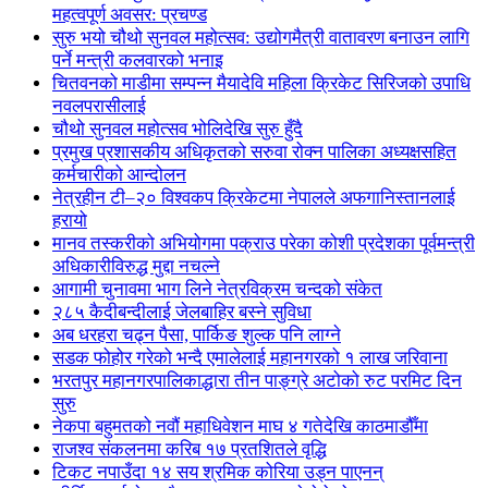
महत्वपूर्ण अवसर: प्रचण्ड
सुरु भयो चौथो सुनवल महोत्सव: उद्योगमैत्री वातावरण बनाउन लागि
पर्ने मन्त्री कलवारको भनाइ
चितवनको माडीमा सम्पन्न मैयादेवि महिला क्रिकेट सिरिजको उपाधि
नवलपरासीलाई
चौथो सुनवल महोत्सव भोलिदेखि सुरु हुँदै
प्रमुख प्रशासकीय अधिकृतको सरुवा रोक्न पालिका अध्यक्षसहित
कर्मचारीको आन्दोलन
नेत्रहीन टी–२० विश्वकप क्रिकेटमा नेपालले अफगानिस्तानलाई
हरायो
मानव तस्करीको अभियोगमा पक्राउ परेका कोशी प्रदेशका पूर्वमन्त्री
अधिकारीविरुद्ध मुद्दा नचल्ने
आगामी चुनावमा भाग लिने नेत्रविक्रम चन्दको संकेत
२८५ कैदीबन्दीलाई जेलबाहिर बस्ने सुविधा
अब धरहरा चढ्न पैसा, पार्किङ शुल्क पनि लाग्ने
सडक फोहोर गरेको भन्दै एमालेलाई महानगरको १ लाख जरिवाना
भरतपुर महानगरपालिकाद्धारा तीन पाङ्ग्रे अटोको रुट परमिट दिन
सुरु
नेकपा बहुमतको नवौं महाधिवेशन माघ ४ गतेदेखि काठमाडौँमा
राजश्व संकलनमा करिब १७ प्रतशितले वृद्धि
टिकट नपाउँदा १४ सय श्रमिक कोरिया उड्न पाएनन्