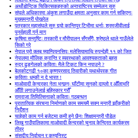
अर्थोडोन्टिक चिकित्सकहरुको अन्तराष्ट्रिय सम्मेलन सुरु
संघले अधिकारमा अंकुश लगाउँदा क्षमता अनुसार काम गर्न सकिएनः
मुख्यमन्त्री पोखरेल
पत्रकार महासंघले सुरु गर्‍यो कान्तिपुर टिभीमा धर्नाः श्रमजीवीलाई
पुनर्वहाली गर्न माग
कृषिमा सन्तुष्टिः तरकारी र मौरीपालन सँगसँगै, श्रेष्ठले थाले गाउँलेले
सिको गरे
नेपाल प्रो क्लब च्याम्पियनसिपः मलेसियामाथि रुपन्देही ११ को जित
नेपालमा मौलिक क्रान्ति र व्यवस्थाको आवश्यकताको बहस
रुद्र ढुङ्गेलको कविता: मैले टिकट किन नपाउने ?
बेलकोटगढी १०का कृष्णप्रसाद तिवारीको यथार्थपरक गीत
कविताः धम्की न दे भारत !
माओवादी केन्द्रका नेता भन्छन्ः घाँटीमा सुनको दाम्लो र औँलाभरि
औँठी लगाउनेलाई बहिस्कार गरौँ
रामराजा तिमिल्सिनाको कविताः गठबन्धन
पुरातात्विक संरचना निर्माणको काम समयमै सक्न मन्त्री झाँक्रीको
निर्देशन
चाहेको काम गर्न बजेटमा कमी हुने छैनः शिक्षामन्त्री पौडेल
लिखु गाउँपालिकामा माओवादी केन्द्रको चुनाव केन्द्रित कार्यक्रम
तीव्र
संसदीय निर्वाचन र कम्युनिस्ट