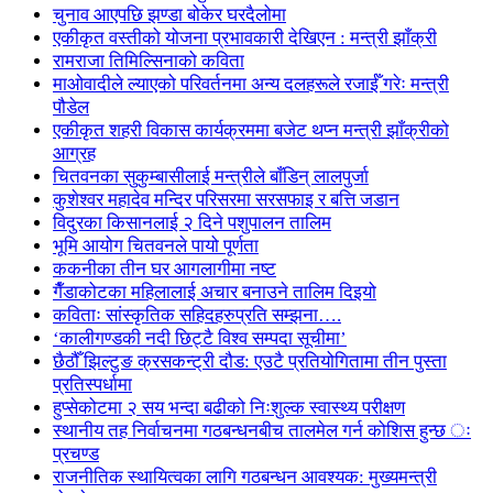
चुनाव आएपछि झण्डा बोकेर घरदैलोमा
एकीकृत वस्तीको योजना प्रभावकारी देखिएन : मन्त्री झाँक्री
रामराजा तिमिल्सिनाको कविता
माओवादीले ल्याएको परिवर्तनमा अन्य दलहरूले रजाईँ गरेः मन्त्री
पौडेल
एकीकृत शहरी विकास कार्यक्रममा बजेट थप्न मन्त्री झाँक्रीको
आग्रह
चितवनका सुकुम्बासीलाई मन्त्रीले बाँडिन् लालपुर्जा
कुशेश्वर महादेव मन्दिर परिसरमा सरसफाइ र बत्ति जडान
विदुरका किसानलाई २ दिने पशुपालन तालिम
भूमि आयोग चितवनले पायो पूर्णता
ककनीका तीन घर आगलागीमा नष्ट
गैँडाकोटका महिलालाई अचार बनाउने तालिम दिइयो
कविताः सांस्कृतिक सहिदहरुप्रति सम्झना….
‘कालीगण्डकी नदी छिट्टै विश्व सम्पदा सूचीमा’
छैठौँ झिल्टुङ क्रसकन्ट्री दौड: एउटै प्रतियोगितामा तीन पुस्ता
प्रतिस्पर्धामा
हुप्सेकोटमा २ सय भन्दा बढीको निःशुल्क स्वास्थ्य परीक्षण
स्थानीय तह निर्वाचनमा गठबन्धनबीच तालमेल गर्न कोशिस हुन्छ ः
प्रचण्ड
राजनीतिक स्थायित्वका लागि गठबन्धन आवश्यक: मुख्यमन्त्री