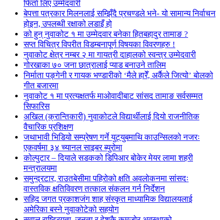
फिर्ता लिए उम्मेदवारी
बेपत्ता पत्रकार मिलनलाई सम्झिँदै प्रचण्डले भने- यो सामान्य निर्वाचन
होइन, उपलब्धी रक्षाको लडाइँ हो
को हुन् नुवाकोट १ मा उम्मेदवार बनेका हितबहादुर तामाङ ?
सप्त विचित्र विपरीत विडम्बनापूर्ण विषयका विवरणहरु !
नुवाकोट क्षेत्र नम्बर २ मा गायत्री दाहालको स्वन्त्र उम्मेदवारी
गोरखाका ७० जना छात्रालाई प्याड बनाउने तालिम
निर्माता पङ्गेनी र गायक भण्डारीको ‘मैले हारेँ, अर्कैले जित्यो’ बोलको
गीत बजारमा
नुवाकोट १ मा प्रत्यक्षतर्फ माओवादीबाट सांसद तामाङ सर्वसम्मत
सिफारिस
अखिल (क्रान्तिकारी) नुवाकोटले विद्यार्थीलाई दियो राजनीतिक
वैचारिक प्रशिक्षण
जथाभावी भिडियो सम्प्रेषण गर्ने युट्युबमाथि काउन्सिलको नजरः
एकवर्षमा ३४ च्यानल साइबर ब्युरोमा
कोल्पुटार – दियाले सडकको डिपिआर बोकेर मेयर लामा शहरी
मन्त्रालयमा
समुन्द्रटार, राउतबेसीमा पहिरोको क्षति अवलोकनमा सांसदः
वास्तविक क्षतिविवरण तत्काल संकलन गर्न निर्देशन
सहिद जगत प्रकाशजंग शाह संस्कृत माध्यामिक विद्यालयलाई
अमेरिका बस्ने नुवाकोटेको सहयोग
सवाल राष्ट्रियता, जनता र देशकै कमजोर अवस्थाको