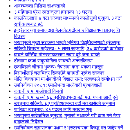
आवश्यकता मिडिया साक्षरताको
३ महिनामा प्रेस स्वतन्त्रता हननका १३ घटना
काउन्सिलद्वारा ४ वटा सञ्चार माध्यमको कालोसूची फुकुवा, ३ वटा
सूचीकरणबाट हटे
इन्द्रेश्वर युवा समाजद्वारा बेलकोटगढीका ५ विद्यालयमा छात्रवृत्ति
वितरण
भरतपुरको मुख्य सडकमा भएको भूमिगत विद्युतिकरणको ब्रेकथ्रु
सकियो चितवन महोत्सव : ५ लाख सहभागि, ३० करोडको कारोबार
बाघले झम्टिँदा मोटरसाइकलमा सवार दुई जना घाइते
टोखामा कर्जा सदुपयोगिता सम्बन्धी अन्तरक्रिया
एकाबिहानै चीनमा भुकम्पः नेपालमा कडा धक्का महसुस
बिद्यार्थीलाई चलचित्र सिकाउँदै बागमती प्रदेश सरकार
भोलि चितवनमा माओवादीको विशाल सभा: प्रचण्डले सम्बोधन गर्ने
उपनिर्वाचन २०८१: एमालेभन्दा माओवादी प्रभावशाली
ककनी २ मा माओवादी विजयी
ककनी २ मा खस्यो ६८ प्रतिशतभन्दा बढी मत: गणना आजै हुने
उपचुनाव सकियो: ६२ प्रतिशतभन्दा बढी मत खसेको अनुमान
पालिका उपचुनाव: ४१ पदका लागि मतदान शुरु
भरतपुुरमा सार्वजनिक सुनुवाई, गुनासो नआउने गरी काम गर्न मेयर
दाहालको निर्देशन
उपनिर्वाचन सुशासनका पक्षमा र भ्रष्टाचारका विरुद्ध मत जाहेर गर्ने