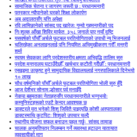
सामाजिक चेतना र जागरण जरूरी छ : प्रधानमन्त्री
पत्रकार न्यौपानेको घरको शिक्षा लोकार्पण
अब अदालतसँग यत्ति अपेक्षा
रवि लामिछानेको सांसद पद खारेजः गुम्यो गृहमन्त्रीको पद
निःशुल्क आँखा शिविर मार्फत ३५८ जनाले पाए नयाँ दृष्टि
यसवर्षको पाँचौँ अर्चले फुटबल प्रतियोगिताको उपाधी न्यु भिजनलाई
चलिरहेका अनलाइनलाई पनि नियमित अभिमुखीकरण गरौँः मन्त्री
शर्मा
स्वयम् सेवकका लागि प्रदेशस्तरीय क्षमता अभिवृद्धि तालिम सुरु
प्रदेश मन्त्रालय घटाउँदैछौँ, खर्चभार कटौती गर्दैछौँ : प्रधानमन्त्री
एसइइमा उत्कृष्ट हुने सामुदायिक विद्यालयलाई नगरपालिकाले दिनेभयो
१० लाख
चौध वर्षमुनिको पाँचौँ अर्चले फुटबल प्रतियोगिता भोली सुरु हुँदै
आज देशैभर सोनाम ल्होसार पर्व मनाइँदै
नेकपा बहुमतका नेताहरुसँग प्रधानमन्त्रीले भन्नुभयोः
कम्युनिस्टहरूको एउटै केन्द्र आवश्यक छ
डाक्टरले मृत भनेको शिशु जिवितै पाइएपछि कोशी अस्पतालका
डाक्टरमाथि कुटपिटः शिशुको उपचार चल्दै
स्थानीय योजना सफल बनाउन पहल गर्छुः सांसद तामाङ
चालक अनुमतिपत्र निलम्बन गर्ने व्यवस्था हटाउन यातायात
व्यवसायीको माग