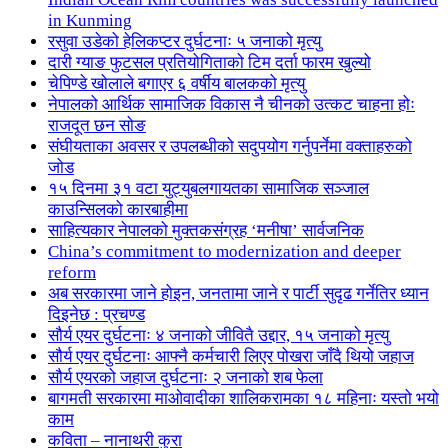
in Kunming
रसुवा उडेको हेलिकप्टर दुर्घटनाः ५ जनाको मृत्यु
दारी ग्याङ फुटसल प्रतियोगिताको टिम दर्ता फारम खुल्यो
चेपिण्डे खोलाले बगाएर ६ वर्षीय बालकको मृत्यु
नेपालको आर्थिक सामाजिक विकास नै चीनको उत्कट चाहना होः
राजदूत छन सोङ
संघीयताका अवसर र उपलब्धीको सदुपयोग गर्नुपर्नेमा वक्ताहरुको
जोड
१५ दिनमा ३१ वटा युट्युबलगायतका सामाजिक सञ्जाल
काउन्सिलको कारबाहीमा
साहित्यकार नेपालको मुक्तकसंग्रह ‘मनीषा’ सार्वजनिक
China’s commitment to modernization and deeper
reform
अब सरकारमा जाने होइन, जनतामा जाने र पार्टी सुदृढ गर्नेतिर ध्यान
दिइनेछ : प्रचण्ड
सौर्य एयर दुर्घटनाः ४ जनाको जीवितै उद्दार, १५ जनाको मृत्यु
सौर्य एयर दुर्घटनाः आफ्नै कर्मचारी लिएर पोखरा जाँदै थियो जहाज
सौर्य एयरको जहाज दुर्घटनाः २ जनाको शब फेला
बागमती सरकारमा माओवादीका शालिकरामका १८ महिनाः यस्तो भयो
काम
कविता – नानाथरी कुरा