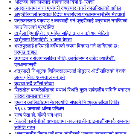
अटिजम विद्यालयलाई महानगरले दियो ई–रिक्सा
अनुसन्धानमा बाधा पुग्नेगरी दुष्प्रचार नगर्न काउन्सिलको अपिल
अष्ट्रेलियाली सहायक विदेश मन्त्रीद्वारा प्रधानमन्त्रीसँग भेटवार्ता
पत्रकारलाई पक्राउ र कारबाही गर्न प्रहरीलाई पत्राचार नगरिएको
काउन्सिलको प्रष्टोक्ति
दार्चुला हिमपहिरो : २ महिलासहित ३ जनाको शव भेटियो
दार्चुलामा हिमपहिरोः ५ जना बेपत्ता
भरतपुरलाई हरियाली बगैँचाको रुपमा विकास गर्न लागिएको छ :
प्रमुख दाहाल
उत्पादन र रोजगारलक्षित नीति, कार्यक्रम र बजेट ल्याउँछौँ :
प्रधानमन्त्री
क्षत्रपाटी निःशुल्क चिकित्सालयलाई मोडुलर ओटीसहितको देशकै
अत्याधुनिक अस्पताल बनाइने
कुञ्चा सर्दै व्याँसी सौका
सिसडोल बञ्चरेडाँडाको यथार्थ स्थिति बुझ्न सर्वदलीय समिति बनाउन
सांसद तामाङको माग
हुम्ला र कालिकोटमा नेत्रज्योति संघको निःशुल्क आँखा शिविर,
१६८८ जनाको आँखा परिक्षण
सत्य पैसा हो, बाँकी सबै भ्रम !
रिङ्की पङ्गेनीको अध्यक्षतामा नवलपरासी-काठमाडौँ सम्पर्क समन्वय
समिति गठन
अन्तरजातीय विवाह गर्ने सात जोडीलाई भरतपुर महानगरको सम्मान