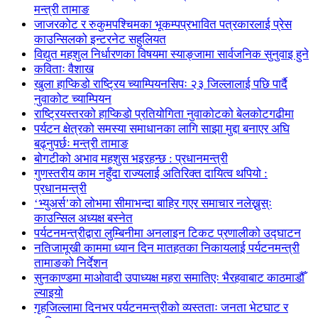
मन्त्री तामाङ
जाजरकोट र रुकुमपश्चिमका भूकम्पप्रभावित पत्रकारलाई प्रेस
काउन्सिलको इन्टरनेट सहुलियत
विद्युत महशुल निर्धारणका विषयमा स्याङ्जामा सार्वजनिक सुनुवाइ हुने
कविताः वैशाख
खुला हाप्किडो राष्ट्रिय च्याम्पियनसिपः २३ जिल्लालाई पछि पार्दै
नुवाकोट च्याम्पियन
राष्ट्रियस्तरको हाप्किडो प्रतियोगिता नुवाकोटको बेलकोटगढीमा
पर्यटन क्षेत्रको समस्या समाधानका लागि साझा मुद्दा बनाएर अघि
बढ्नुपर्छः मन्त्री तामाङ
बोगटीको अभाव महशुस भइरहन्छ : प्रधानमन्त्री
गुणस्तरीय काम नहुँदा राज्यलाई अतिरिक्त दायित्व थपियो :
प्रधानमन्त्री
‘भ्युअर्स’को लोभमा सीमाभन्दा बाहिर गएर समाचार नलेख्नुस्ः
काउन्सिल अध्यक्ष बस्नेत
पर्यटनमन्त्रीद्वारा लुम्बिनीमा अनलाइन टिकट प्रणालीको उद्घाटन
नतिजामूखी काममा ध्यान दिन मातहतका निकायलाई पर्यटनमन्त्री
तामाङको निर्देशन
सुनकाण्डमा मा‌ओवादी उपाध्यक्ष महरा समातिएः भैरहवाबाट काठमाडौँ
ल्याइयो
गृहजिल्लामा दिनभर पर्यटनमन्त्रीको व्यस्तताः जनता भेटघाट र