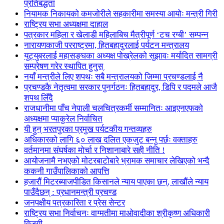
प्रतिबद्धता
नियामक निकायको कमजोरीले सहकारीमा समस्या आयोः मन्त्री गिरी
राष्ट्रिय सभा अध्यक्षमा दाहाल
पत्रकार महिला र खेलाडी महिलाबिच मैत्रीपूर्ण ‘टच रग्बी’ सम्पन्न
नारायणकाजी परराष्ट्रमा, हितबहादुरलाई पर्यटन मन्त्रालय
युट्युबरलाई महासङ्घका अध्यक्ष पोख्रेलको सुझावः मर्यादित सामग्री
सम्प्रेषण गरेर स्थापित हुनुस्
नयाँ मन्त्रीले लिए शपथः सबै मन्त्रालयको जिम्मा प्रचण्डलाई नै
प्रचण्डकै नेतृत्वमा सरकार पुनर्गठनः हितबहादुर, डिपि र पदमले आजै
शपथ लिँदै
राजधानीमा पाँच नेपाली चलचित्रकर्मी सम्मानितः आइएनएफको
अध्यक्षमा प्याकुरेल निर्वाचित
यी हुन् भरतपुरका प्रमुख पर्यटकीय गन्तव्यहरु
अधिकारको लागि ६० लाख दलित एकजुट बन्नु पर्छः वक्ताहरु
वर्तमानमा संघर्षका मोर्चा र निशानाबारे सही नीति !
आयोजनामै नभएको मोटरबाटोबारे भ्रामक समाचार लेखिएको भन्दै
ककनी गाउँपालिकाको आपत्ति
हजारौं मिटरब्याजपीडित किसानले न्याय पाएका छन्, लाखौंले न्याय
पाउँदैछन् : प्रधानमन्त्री प्रचण्ड
जनपक्षीय पत्रकारिता र प्रेस सेन्टर
राष्ट्रिय सभा निर्वाचनः वाग्मतीमा माओवादीका श्रीकृष्ण अधिकारी
विजयी