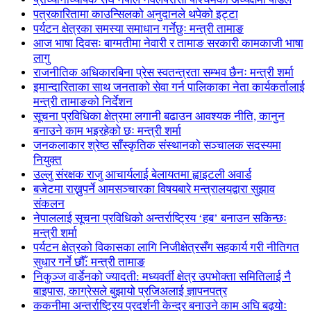
पत्रकारितामा काउन्सिलको अनुदानले थपेको इट्टा
पर्यटन क्षेत्रका समस्या समाधान गर्नेछुः मन्त्री तामाङ
आज भाषा दिवसः बाग्मतीमा नेवारी र तामाङ सरकारी कामकाजी भाषा
लागु
राजनीतिक अधिकारबिना प्रेस स्वतन्त्रता सम्भव छैनः मन्त्री शर्मा
इमान्दारिताका साथ जनताकाे सेवा गर्न पालिकाका नेता कार्यकर्तालाई
मन्त्री तामाङको निर्देशन
सूचना प्रविधिका क्षेत्रमा लगानी बढाउन आवश्यक नीति, कानुन
बनाउने काम भइरहेको छः मन्त्री शर्मा
जनकलाकार श्रेष्ठ साँस्कृतिक संस्थानको सञ्चालक सदस्यमा
नियुक्त
उल्लु संरक्षक राजु आचार्यलाई बेलायतमा ह्वाइटली अवार्ड
बजेटमा राख्नुपर्ने आमसञ्चारका विषयबारे मन्त्रालयद्वारा सुझाव
संकलन
नेपाललाई सूचना प्रविधिको अन्तर्राष्ट्रिय ‘हब’ बनाउन सकिन्छः
मन्त्री शर्मा
पर्यटन क्षेत्रको विकासका लागि निजीक्षेत्रसँग सहकार्य गरी नीतिगत
सुधार गर्ने छौँ: मन्त्री तामाङ
निकुञ्ज वार्डेनको ज्यादती: मध्यवर्ती क्षेत्र उपभोक्ता समितिलाई नै
बाइपास, काग्रेसले बुझायो प्रजिअलाई ज्ञापनपत्र
ककनीमा अन्तर्राष्ट्रिय प्रदर्शनी केन्द्र बनाउने काम अघि बढ्योः