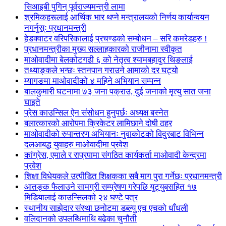
सिआइबी पुगिन् पूर्वराज्यमन्त्री लामा
श्रमिकहरूलाई आर्थिक भार थप्ने मन्त्रालयको निर्णय कार्यान्वयन
नगर्नुस्ः प्रधानमन्त्री
हेडक्वाटर वरिपरिकालाई प्रचण्डको सम्बोधन – सरि कमरेडहरु !
प्रधानमन्त्रीका मुख्य सल्लाहकारको राजीनामा स्वीकृत
माओवादीमा बेलकोटगढी ६ को नेतृत्व श्यामबहादुर थिङलाई
तथ्याङ्कले भन्छः स्तनपान गराउने आमाको दर घट्यो
म्यागङमा माओवादीको ४ महिने अभियान सम्पन्न
बालकुमारी घटनामा ७३ जना पक्राउ, दुई जनाको मृत्यु सात जना
घाइते
प्रेस काउन्सिल ऐन संसोधन हुनुपर्छः अध्यक्ष बस्नेत
बलात्कारको आरोपमा क्रिकेटर लामिछाने दोषी ठहर
माओवादीको रुपान्तरण अभियानः नुवाकोटको विदुरबाट विभिन्न
दलआबद्ध युवाहरु माओवादीमा प्रवेश
कांग्रेस, एमाले र राप्रपामा संगठित कार्यकर्ता माओवादी केन्द्रमा
प्रवेश
शिक्षा विधेयकले उत्पीडित शिक्षकका सबै माग पुरा गर्नेछः प्रधानमन्त्री
आतङ्क फैलाउने सामग्री सम्प्रेषण गरेपछि युट्युबसहित १७
मिडियालाई काउन्सिलको २४ घण्टे पत्र
स्थानीय साझेदार संस्था छनोटमा डब्ल्यु एच एचको धाँधली
वलिदानको उपलब्धिमाथि बढेका चुनौती