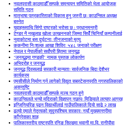
नवलपरासी काठमाडौँ सम्पर्क समन्वयन समितिको भेला आयोजक
समिति गठन
मातृभाषा पत्रकारिताको विकास हुनु जरुरी छः काउन्सिल अध्यक्ष
बस्नेत
युवाहरूमाथि सिंगो राष्ट्रको भरोसा छ : प्रधानमन्त्री
टेण्डर नै नखुलाइ खोला उत्खननको जिम्मा सिधैँ चिनियाँ कम्पनीलाई
नुवाकोटमा बस दुर्घटनाः तीनजनाको मृत्यु
ककनीमा निःशुल्क आखा शिविरः ५४८ जनाको परीक्षण
नेपाल र नेपालीको सर्वोपरी हितमा जनयुद्ध
‘जनयुद्धमा गण्डकी’ नामक पुस्तक लोकार्पण
अभिद्रोह र जनयुद्ध
जनयुद्ध दिवसलाई सरकारी मान्यताः सार्वजनिक बिदा देशैभर
कार्यक्रम
एमसीसीले निर्माण गर्न लागेको विद्युत सबस्टेसनप्रति नगरपालिकाको
असन्तुष्टि
नवलपरासी काठमाडौँ सम्पर्क मञ्च गठन हुने
काउन्सिलले भन्यो मदिराको विज्ञापन नछापः मिडियाले लत्याए आग्रह
इन्जिनियरिङ पढ्न विद्यार्थीलाई गाउँपालिकाले दियो साढे २ लाख
ढल्यो एमाले नेतृत्वको सुदूरपश्चिम सरकारः नयाँ मुख्यमन्त्रीमा
काँग्रेसका शाह
पालिकास्तरीय राष्ट्रपति रनिङ सिल्डमा भवानी मा.वि. रानीपौवा