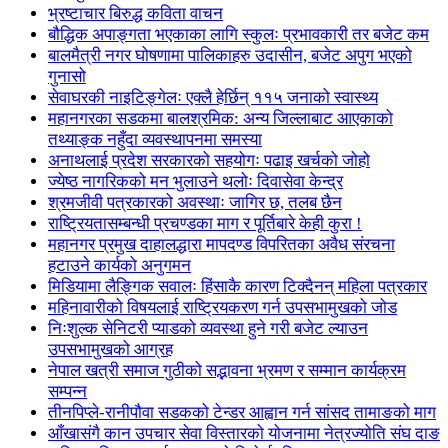
भ्रष्टाचार बिरुद्ध कविता वाचन
बौद्धिक अपाङ्गता भएकाका लागि स्कुलः प्रभावकारी तर बजेट कम
बालमैत्री नगर घोषणामा पालिकाहरु उदासीन, बजेट अपुग भएको
गुनासो
सेवाघरकी नाइटिङ्गेलः एक्लै हेर्छिन् ११५ जनाको स्वास्थ्य
महानगरका सडकमा बालश्रमिक: अन्य जिल्लाबाट आएकाको
तथ्याङ्क नहुँदा व्यवस्थापनमा समस्या
अनाथलाई प्रदेश सरकारको सहयोगः पढाइ खर्चको जोहो
ज्येष्ठ नागरिकको मन भुलाउने थलोः दिवासेवा केन्द्र
श्रमजीवी पत्रकारको अवस्थाः जागिर छ, तलब छैन
राष्ट्रियतासम्बन्धी प्रचण्डका माग र पूर्तिबारे केही कुरा !
महानगर प्रमुख दाहालद्धारा मापदण्ड विपरितका अवैध संरचना
हटाउने कार्यको अनुगमन
मिडियामा लैङ्गिक सवालः हिंसाकै कारण टिक्दैनन् महिला पत्रकार
महिनावारीको विषयलाई राष्ट्रियकरण गर्न उपसभामुखको जोड
निःशुल्क सेनिटरी प्याडको व्यवस्था हुने गरी बजेट ल्याउन
उपसभामुखको आग्रह
नेपाल खत्री समाज गुठीको सद्भावना भ्रमण र सम्मान कार्यक्रम
सम्पन्न
तीनपिप्ले-रानीपौवा सडकको टेन्डर आह्वान गर्न सांसद तामाङको माग
आँखासंगै कान उपचार सेवा विस्तारको योजनामा नेत्रज्योति संघ दाङ