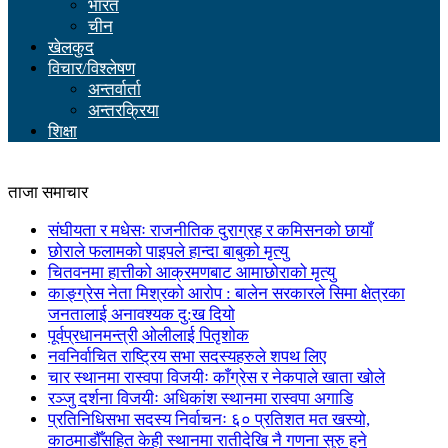
भारत
चीन
खेलकुद
विचार/विश्लेषण
अन्तर्वार्ता
अन्तरक्रिया
शिक्षा
ताजा समाचार
संघीयता र मधेसः राजनीतिक दुराग्रह र कमिसनको छायाँ
छोराले फलामको पाइपले हान्दा बाबुको मृत्यु
चितवनमा हात्तीको आक्रमणबाट आमाछोराको मृत्यु
काङ्ग्रेस नेता मिश्रको आरोप : बालेन सरकारले सिमा क्षेत्रका
जनतालाई अनावश्यक दु:ख दियो
पूर्वप्रधानमन्त्री ओलीलाई पितृशोक
नवनिर्वाचित राष्ट्रिय सभा सदस्यहरुले शपथ लिए
चार स्थानमा रास्वपा विजयीः काँग्रेस र नेकपाले खाता खोले
रञ्जु दर्शना विजयीः अधिकांश स्थानमा रास्वपा अगाडि
प्रतिनिधिसभा सदस्य निर्वाचनः ६० प्रतिशत मत खस्यो,
काठमाडौँसहित केही स्थानमा रातीदेखि नै गणना सुरु हुने