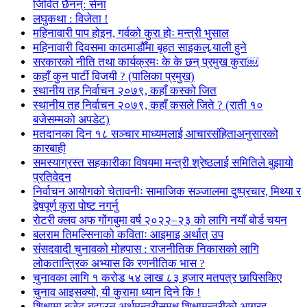
जिवित छैनन्: सेना
लघुकथा : विजेता !
महिनावारी पाप होइन, गर्वको कुरा होः मन्त्री भुसाल
महिनावारी दिवसमा काठमाडौँमा बृहत साइकल र्‍याली हुने
सरकारको नीति तथा कार्यक्रमः के के छन् प्रमुख कुरा￼
कहाँ कुन पार्टी विजयी ? (पालिका प्रमुख)
स्थानीय तह निर्वाचन २०७९, कहाँ कस्को जित
स्थानीय तह निर्वाचन २०७९, कहाँ कसले जिते ? (राती १०
बजेसम्मको अपडेट)
मतदानका दिन १८ सञ्चार माध्यमलाई आचारसंहिताअनुसारको
कारबाही
समस्याग्रस्त सहकारीका विषयमा मन्त्री श्रेष्ठलाई समितिले बुझायो
प्रतिवेदन
निर्वाचन आयोगको चेतावनीः सामाजिक सञ्जालमा दुष्प्रचार, मिथ्या र
द्वेषपूर्ण कुरा पोष्ट नगर्नु
रोटरी क्लव अफ गोंगबुमा वर्ष २०२२–२३ को लागि नयाँ बोर्ड चयन
बलराम तिमल्सिनाको कविताः आइमाइ अर्थात् उप
संसदवादी चुनावको मोहपास : राजनीतिक निकासको लागि
लोकतान्त्रिक अभ्यास कि रणनीतिक भास ?
चुनावका लागि १ करोड ५४ लाख ८३ हजार मतपत्र छापिसकिए
चुनाव आइसक्यो, यी कुरामा ध्यान दिने कि !
शिक्षामा बजेट बढाउन अर्थमन्त्रीसमक्ष शिक्षामन्त्रीको आग्रह