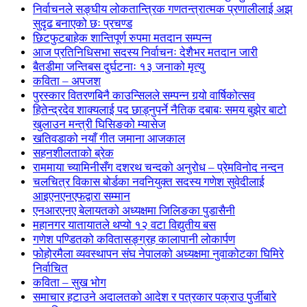
निर्वाचनले सङ्घीय लोकतान्त्रिक गणतन्त्रात्मक प्रणालीलाई अझ
सुदृढ बनाएको छः प्रचण्ड
छिटफुटबाहेक शान्तिपूर्ण रुपमा मतदान सम्पन्न
आज प्रतिनिधिसभा सदस्य निर्वाचनः देशैभर मतदान जारी
बैतडीमा जन्तिबस दुर्घटनाः १३ जनाको मृत्यु
कविता – अपजश
पुरस्कार वितरणबिनै काउन्सिलले सम्पन्न गर्‍यो वार्षिकोत्सव
हितेन्द्रदेव शाक्यलाई पद छाड्नुपर्ने नैतिक दबाबः समय बुझेर बाटो
खुलाउन मन्त्री घिसिङको म्यासेज
खतिवडाको नयाँ गीत जमाना आजकाल
सहनशीलताको ब्रेक
राममाया च्यामिनीसँग दशरथ चन्दको अनुरोध – प्रेमविनोद नन्दन
चलचित्र विकास बोर्डका नवनियुक्त सदस्य गणेश सुवेदीलाई
आइएनएनएफद्वारा सम्मान
एनआरएनए बेलायतको अध्यक्षमा जिलिङका पुडासैनी
महानगर यातायातले थप्यो १२ वटा विद्युतीय बस
गणेश पण्डितको कवितासङ्ग्रह कालापानी लोकार्पण
फोहोरमैला व्यवस्थापन संघ नेपालको अध्यक्षमा नुवाकोटका घिमिरे
निर्वाचित
कविता – सुख भोग
समाचार हटाउने अदालतको आदेश र पत्रकार पक्राउ पुर्जीबारे