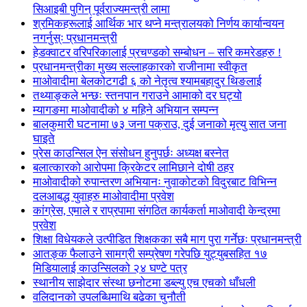
सिआइबी पुगिन् पूर्वराज्यमन्त्री लामा
श्रमिकहरूलाई आर्थिक भार थप्ने मन्त्रालयको निर्णय कार्यान्वयन
नगर्नुस्ः प्रधानमन्त्री
हेडक्वाटर वरिपरिकालाई प्रचण्डको सम्बोधन – सरि कमरेडहरु !
प्रधानमन्त्रीका मुख्य सल्लाहकारको राजीनामा स्वीकृत
माओवादीमा बेलकोटगढी ६ को नेतृत्व श्यामबहादुर थिङलाई
तथ्याङ्कले भन्छः स्तनपान गराउने आमाको दर घट्यो
म्यागङमा माओवादीको ४ महिने अभियान सम्पन्न
बालकुमारी घटनामा ७३ जना पक्राउ, दुई जनाको मृत्यु सात जना
घाइते
प्रेस काउन्सिल ऐन संसोधन हुनुपर्छः अध्यक्ष बस्नेत
बलात्कारको आरोपमा क्रिकेटर लामिछाने दोषी ठहर
माओवादीको रुपान्तरण अभियानः नुवाकोटको विदुरबाट विभिन्न
दलआबद्ध युवाहरु माओवादीमा प्रवेश
कांग्रेस, एमाले र राप्रपामा संगठित कार्यकर्ता माओवादी केन्द्रमा
प्रवेश
शिक्षा विधेयकले उत्पीडित शिक्षकका सबै माग पुरा गर्नेछः प्रधानमन्त्री
आतङ्क फैलाउने सामग्री सम्प्रेषण गरेपछि युट्युबसहित १७
मिडियालाई काउन्सिलको २४ घण्टे पत्र
स्थानीय साझेदार संस्था छनोटमा डब्ल्यु एच एचको धाँधली
वलिदानको उपलब्धिमाथि बढेका चुनौती