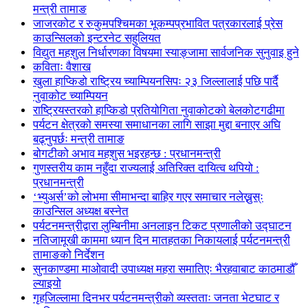
मन्त्री तामाङ
जाजरकोट र रुकुमपश्चिमका भूकम्पप्रभावित पत्रकारलाई प्रेस
काउन्सिलको इन्टरनेट सहुलियत
विद्युत महशुल निर्धारणका विषयमा स्याङ्जामा सार्वजनिक सुनुवाइ हुने
कविताः वैशाख
खुला हाप्किडो राष्ट्रिय च्याम्पियनसिपः २३ जिल्लालाई पछि पार्दै
नुवाकोट च्याम्पियन
राष्ट्रियस्तरको हाप्किडो प्रतियोगिता नुवाकोटको बेलकोटगढीमा
पर्यटन क्षेत्रको समस्या समाधानका लागि साझा मुद्दा बनाएर अघि
बढ्नुपर्छः मन्त्री तामाङ
बोगटीको अभाव महशुस भइरहन्छ : प्रधानमन्त्री
गुणस्तरीय काम नहुँदा राज्यलाई अतिरिक्त दायित्व थपियो :
प्रधानमन्त्री
‘भ्युअर्स’को लोभमा सीमाभन्दा बाहिर गएर समाचार नलेख्नुस्ः
काउन्सिल अध्यक्ष बस्नेत
पर्यटनमन्त्रीद्वारा लुम्बिनीमा अनलाइन टिकट प्रणालीको उद्घाटन
नतिजामूखी काममा ध्यान दिन मातहतका निकायलाई पर्यटनमन्त्री
तामाङको निर्देशन
सुनकाण्डमा मा‌ओवादी उपाध्यक्ष महरा समातिएः भैरहवाबाट काठमाडौँ
ल्याइयो
गृहजिल्लामा दिनभर पर्यटनमन्त्रीको व्यस्तताः जनता भेटघाट र