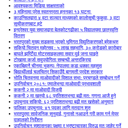
आवश्यकता मिडिया साक्षरताको
३ महिनामा प्रेस स्वतन्त्रता हननका १३ घटना
काउन्सिलद्वारा ४ वटा सञ्चार माध्यमको कालोसूची फुकुवा, ३ वटा
सूचीकरणबाट हटे
इन्द्रेश्वर युवा समाजद्वारा बेलकोटगढीका ५ विद्यालयमा छात्रवृत्ति
वितरण
भरतपुरको मुख्य सडकमा भएको भूमिगत विद्युतिकरणको ब्रेकथ्रु
सकियो चितवन महोत्सव : ५ लाख सहभागि, ३० करोडको कारोबार
बाघले झम्टिँदा मोटरसाइकलमा सवार दुई जना घाइते
टोखामा कर्जा सदुपयोगिता सम्बन्धी अन्तरक्रिया
एकाबिहानै चीनमा भुकम्पः नेपालमा कडा धक्का महसुस
बिद्यार्थीलाई चलचित्र सिकाउँदै बागमती प्रदेश सरकार
भोलि चितवनमा माओवादीको विशाल सभा: प्रचण्डले सम्बोधन गर्ने
उपनिर्वाचन २०८१: एमालेभन्दा माओवादी प्रभावशाली
ककनी २ मा माओवादी विजयी
ककनी २ मा खस्यो ६८ प्रतिशतभन्दा बढी मत: गणना आजै हुने
उपचुनाव सकियो: ६२ प्रतिशतभन्दा बढी मत खसेको अनुमान
पालिका उपचुनाव: ४१ पदका लागि मतदान शुरु
भरतपुुरमा सार्वजनिक सुनुवाई, गुनासो नआउने गरी काम गर्न मेयर
दाहालको निर्देशन
उपनिर्वाचन सुशासनका पक्षमा र भ्रष्टाचारका विरुद्ध मत जाहेर गर्ने