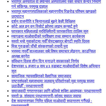
भरतपुर अस्पताल वा क्यान्सर अस्पतालमा रक्त संचार केन्द्र निमार्ण
गर्न सकिन्छ: प्रमुख दाहाल
भरतपुर महानगरपालिकाको महानगरीय रिङरोड पश्चिम खण्डको
उद्घाटन
दर्शन राजनीति र चिन्तनलाई बुझ्ने केही विधिहरु
कोटे अल इन वन रिसोर्ट झोरमा लाइभ कन्सर्ट हुने
पत्रकार महिलालाई प्रविधिमैत्री पत्रकारिता तालिम सुरु
म्यागङमा माओवादीको प्रशिक्षण तथा सम्मान कार्यक्रम
यस्तो भयो नुवाकोटमा नवौँ पोस्टबहादुर बोगटी स्मृति दिवस
मिस गुरुङको पाँचौ संस्करणको तयारी पुरा
भ्रममा नपरौँ सञ्जालका सबै विषय समाचार होइनन्: काउन्सिल
अध्यक्ष बस्नेत
संविधान दिवस तीन दिन मनाउने सरकारको निर्णय
देशभरका ६ हजार ७ सय ४३ वडाबाट माओवादीको विशेष अभियान
सुरु
सामाजिक न्यायसहितको वैज्ञानिक समाजवाद
राष्ट्रसंघको महासभामा जलवायु परिवर्तनको मुद्दा प्रमुख रूपमा
उठाउँछौँ : प्रधानमन्त्री
समाजवादी गणतन्त्रका लागि बलियो शक्ति आवश्यकः प्रधानमन्त्री
यस्तो छ, संसदमा प्रधानमन्त्री-सांसद सवाल जवाफ
देश रूपान्तरणका निम्ति पहिला माओवादी रूपान्तरण गर्नैपर्छ :
प्रधानमन्त्री