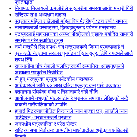
प्रतिबद्धता
नियामक निकायको कमजोरीले सहकारीमा समस्या आयोः मन्त्री गिरी
राष्ट्रिय सभा अध्यक्षमा दाहाल
पत्रकार महिला र खेलाडी महिलाबिच मैत्रीपूर्ण ‘टच रग्बी’ सम्पन्न
नारायणकाजी परराष्ट्रमा, हितबहादुरलाई पर्यटन मन्त्रालय
युट्युबरलाई महासङ्घका अध्यक्ष पोख्रेलको सुझावः मर्यादित सामग्री
सम्प्रेषण गरेर स्थापित हुनुस्
नयाँ मन्त्रीले लिए शपथः सबै मन्त्रालयको जिम्मा प्रचण्डलाई नै
प्रचण्डकै नेतृत्वमा सरकार पुनर्गठनः हितबहादुर, डिपि र पदमले आजै
शपथ लिँदै
राजधानीमा पाँच नेपाली चलचित्रकर्मी सम्मानितः आइएनएफको
अध्यक्षमा प्याकुरेल निर्वाचित
यी हुन् भरतपुरका प्रमुख पर्यटकीय गन्तव्यहरु
अधिकारको लागि ६० लाख दलित एकजुट बन्नु पर्छः वक्ताहरु
वर्तमानमा संघर्षका मोर्चा र निशानाबारे सही नीति !
आयोजनामै नभएको मोटरबाटोबारे भ्रामक समाचार लेखिएको भन्दै
ककनी गाउँपालिकाको आपत्ति
हजारौं मिटरब्याजपीडित किसानले न्याय पाएका छन्, लाखौंले न्याय
पाउँदैछन् : प्रधानमन्त्री प्रचण्ड
जनपक्षीय पत्रकारिता र प्रेस सेन्टर
राष्ट्रिय सभा निर्वाचनः वाग्मतीमा माओवादीका श्रीकृष्ण अधिकारी
विजयी