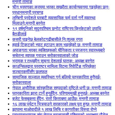
मन्त्री तामाङ
चीन भ्रमणका क्रममा भएका सम्झौता कार्यान्यवनमा गइरहेका छन्ः
प्रधानमन्त्री प्रचण्ड
लुम्बिनी प्रदेशले घरबाटै व्यवसायिक फर्म दर्ता गर्ने व्यवस्था
मिलाउने:मन्त्री बस्नेत
१९ वर्षमुनिको सुदूरपश्चिम छनोट राष्ट्रिय क्रिकेटको उपाधि
बैतडीलाई
कसरी पाइनेछ बेलकोटगढीबासीले निःशुल्क रगत
हवाई टिकटको भ्याट हटाउन काम भइरहेको छः मन्त्री तामाङ
अपाङ्गता भएका व्यक्तिहरूको यौनिकता र प्रजनन स्वास्थ्यबारे
सचेतना व्यापक गराउन सरोकारवालाको जोड
भ्रामक र तथ्यहीन सूचना देशलाई घातक: अध्यक्ष बस्नेत
काउन्सिलद्वारा परराष्ट्र मामिला विटमा रिपोर्टिङ गरिरहेका
सञ्चारकर्मीसँग छलफल
सामाजिक सञ्जाल व्यवस्थित गर्न बलियो पत्रकारिता हुनैपर्छः
सरोकारवाला
नेपाल अभौतिक सांस्कृतिक सम्पदाको दृष्टिले धनी छः मन्त्री तामाङ
पत्रकारिता झारा टार्ने हुनुहुँदैन, परिणाममुखी हुनुपर्छः अध्यक्ष बस्नेत
बजेट फेसबुकमा हुँदैन, रातो किताबमा आउँछः मन्त्री तामाङ
१६ लाख पर्यटन भित्र्याउने सरकारको लक्ष्य पूरा हुन्छः मन्त्री तामाङ
झापामा माओवादीले १ लाख लिचि र कागतीका विरुवा रोप्ने
प्राध्यानाध्यापक संघ नेपाल नवलपरासी पश्चिमको अध्यक्षमा पौडेल