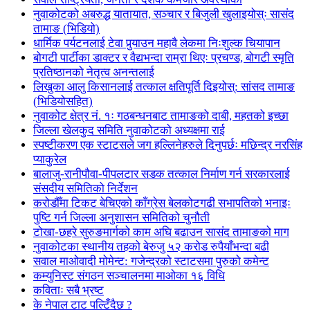
नुवाकोटको अबरुद्ध यातायात, सञ्चार र बिजुली खुलाइयोस्ः सासंद
तामाङ (भिडियो)
धार्मिक पर्यटनलाई टेवा पुर्‍याउन महावै लेकमा निःशुल्क चियापान
बोगटी पार्टीका डाक्टर र वैद्यभन्दा राम्रा थिएः प्रचण्ड, बोगटी स्मृति
प्रतिष्ठानको नेतृत्व अनन्तलाई
लिखुका आलु किसानलाई तत्काल क्षतिपूर्ति दिइयोस्: सांसद तामाङ
(भिडियोसहित)
नुवाकोट क्षेत्र नं. १ः गठबन्धनबाट तामाङको दाबी, महतको इच्छा
जिल्ला खेलकुद समिति नुवाकोटको अध्यक्षमा राई
स्पष्टीकरण एक स्टाटसले जग हल्लिनेहरुले दिनुपर्छः मछिन्द्र नरसिंह
प्याकुरेल
बालाजु-रानीपौवा-पीपलटार सडक तत्काल निर्माण गर्न सरकारलाई
संसदीय समितिको निर्देशन
करोडौँमा टिकट बेचिएको काँग्रेस बेलकोटगढी सभापतिको भनाइः
पुष्टि गर्न जिल्ला अनुशासन समितिको चुनौती
टोखा-छहरे सुरुङमार्गको काम अघि बढाउन सासंद तामाङको माग
नुवाकोटका स्थानीय तहको बेरुजु ५२ करोड रुपैयाँभन्दा बढी
सवाल माओवादी मोमेन्ट: गजेन्द्रको स्टाटसमा पुरुको कमेन्ट
कम्युनिस्ट संगठन सञ्चालनमा माओका १६ विधि
कविताः सबै भ्रष्ट
के नेपाल टाट पल्टिँदैछ ?