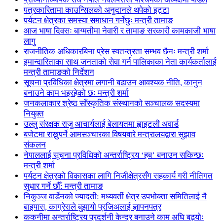
पत्रकारितामा काउन्सिलको अनुदानले थपेको इट्टा
पर्यटन क्षेत्रका समस्या समाधान गर्नेछुः मन्त्री तामाङ
आज भाषा दिवसः बाग्मतीमा नेवारी र तामाङ सरकारी कामकाजी भाषा
लागु
राजनीतिक अधिकारबिना प्रेस स्वतन्त्रता सम्भव छैनः मन्त्री शर्मा
इमान्दारिताका साथ जनताकाे सेवा गर्न पालिकाका नेता कार्यकर्तालाई
मन्त्री तामाङको निर्देशन
सूचना प्रविधिका क्षेत्रमा लगानी बढाउन आवश्यक नीति, कानुन
बनाउने काम भइरहेको छः मन्त्री शर्मा
जनकलाकार श्रेष्ठ साँस्कृतिक संस्थानको सञ्चालक सदस्यमा
नियुक्त
उल्लु संरक्षक राजु आचार्यलाई बेलायतमा ह्वाइटली अवार्ड
बजेटमा राख्नुपर्ने आमसञ्चारका विषयबारे मन्त्रालयद्वारा सुझाव
संकलन
नेपाललाई सूचना प्रविधिको अन्तर्राष्ट्रिय ‘हब’ बनाउन सकिन्छः
मन्त्री शर्मा
पर्यटन क्षेत्रको विकासका लागि निजीक्षेत्रसँग सहकार्य गरी नीतिगत
सुधार गर्ने छौँ: मन्त्री तामाङ
निकुञ्ज वार्डेनको ज्यादती: मध्यवर्ती क्षेत्र उपभोक्ता समितिलाई नै
बाइपास, काग्रेसले बुझायो प्रजिअलाई ज्ञापनपत्र
ककनीमा अन्तर्राष्ट्रिय प्रदर्शनी केन्द्र बनाउने काम अघि बढ्योः