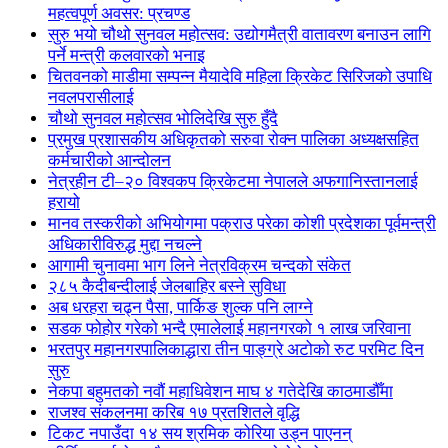
महत्वपूर्ण अवसर: प्रचण्ड
सुरु भयो चौथो सुनवल महोत्सव: उद्योगमैत्री वातावरण बनाउन लागि
पर्ने मन्त्री कलवारको भनाइ
चितवनको माडीमा सम्पन्न मैयादेवि महिला क्रिकेट सिरिजको उपाधि
नवलपरासीलाई
चौथो सुनवल महोत्सव भोलिदेखि सुरु हुँदै
प्रमुख प्रशासकीय अधिकृतको सरुवा रोक्न पालिका अध्यक्षसहित
कर्मचारीको आन्दोलन
नेत्रहीन टी–२० विश्वकप क्रिकेटमा नेपालले अफगानिस्तानलाई
हरायो
मानव तस्करीको अभियोगमा पक्राउ परेका कोशी प्रदेशका पूर्वमन्त्री
अधिकारीविरुद्ध मुद्दा नचल्ने
आगामी चुनावमा भाग लिने नेत्रविक्रम चन्दको संकेत
२८५ कैदीबन्दीलाई जेलबाहिर बस्ने सुविधा
अब धरहरा चढ्न पैसा, पार्किङ शुल्क पनि लाग्ने
सडक फोहोर गरेको भन्दै एमालेलाई महानगरको १ लाख जरिवाना
भरतपुर महानगरपालिकाद्धारा तीन पाङ्ग्रे अटोको रुट परमिट दिन
सुरु
नेकपा बहुमतको नवौं महाधिवेशन माघ ४ गतेदेखि काठमाडौँमा
राजश्व संकलनमा करिब १७ प्रतशितले वृद्धि
टिकट नपाउँदा १४ सय श्रमिक कोरिया उड्न पाएनन्