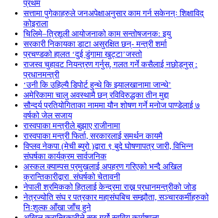
प्रथम
सत्तामा पुगेकाहरुले जनअपेक्षाअनुसार काम गर्न सकेनन्ः शिक्षाविद्
कोइराला
चिलिमे–त्रिशूली आयोजनाको काम सन्तोषजनक: इयु
सरकारी निकायका डाटा असुरक्षित छन्- मन्त्री शर्मा
प्रचण्डको हालत ‘दुई डुंगामा खुट्टा’जस्तो
राजस्व चुहावट नियन्त्रण गर्नुस्, गलत गर्ने कसैलाई नछोड्नुस् :
प्रधानमन्त्री
‘उनी कि उहिल्यै डिपोर्ट हुन्थे कि झ्यालखानामा जान्थे’
अमेरिकामा चालु अवस्थामै छन् रविविरुद्धका तीन मुद्दा
सौन्दर्य प्रतियोगिताका नाममा यौन शोषण गर्ने मनोज पाण्डेलाई ७
वर्षको जेल सजाय
रास्वपाका मन्त्रीले बुझाए राजीनामा
रास्वपाका मन्त्री फिर्ता, सरकारलाई समर्थन कायमै
विप्लव नेकपा (मेची ब्युरो )द्वारा ९ बुदे घोषणापत्र जारी, विभिन्न
संघर्षका कार्यक्रम सार्वजनिक
अस्कल क्याम्पस प्रमुखलाई अपहरण गरिएको भन्दै अखिल
क्रान्तिकारीद्वारा संघर्षको चेतावनी
नेपाली श्रमिकको हितलाई केन्द्रमा राख्न प्रधानमन्त्रीको जोड
नेत्रज्योति संघ र पत्रकार महासंघबिच सम्झौता, सञ्चारकर्मीहरुको
निःशुल्क आँखा जाँच हुने
अखिल क्रान्तिकारीले सुरु गर्यो स्ववियु कार्यशाला