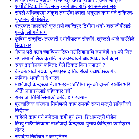
अर्थोडोन्टिक चिकित्सकहरुको अन्तराष्ट्रिय सम्मेलन सुरु
संघले अधिकारमा अंकुश लगाउँदा क्षमता अनुसार काम गर्न सकिएनः
मुख्यमन्त्री पोखरेल
पत्रकार महासंघले सुरु गर्‍यो कान्तिपुर टिभीमा धर्नाः श्रमजीवीलाई
पुनर्वहाली गर्न माग
कृषिमा सन्तुष्टिः तरकारी र मौरीपालन सँगसँगै, श्रेष्ठले थाले गाउँलेले
सिको गरे
नेपाल प्रो क्लब च्याम्पियनसिपः मलेसियामाथि रुपन्देही ११ को जित
नेपालमा मौलिक क्रान्ति र व्यवस्थाको आवश्यकताको बहस
रुद्र ढुङ्गेलको कविता: मैले टिकट किन नपाउने ?
बेलकोटगढी १०का कृष्णप्रसाद तिवारीको यथार्थपरक गीत
कविताः धम्की न दे भारत !
माओवादी केन्द्रका नेता भन्छन्ः घाँटीमा सुनको दाम्लो र औँलाभरि
औँठी लगाउनेलाई बहिस्कार गरौँ
रामराजा तिमिल्सिनाको कविताः गठबन्धन
पुरातात्विक संरचना निर्माणको काम समयमै सक्न मन्त्री झाँक्रीको
निर्देशन
चाहेको काम गर्न बजेटमा कमी हुने छैनः शिक्षामन्त्री पौडेल
लिखु गाउँपालिकामा माओवादी केन्द्रको चुनाव केन्द्रित कार्यक्रम
तीव्र
संसदीय निर्वाचन र कम्युनिस्ट