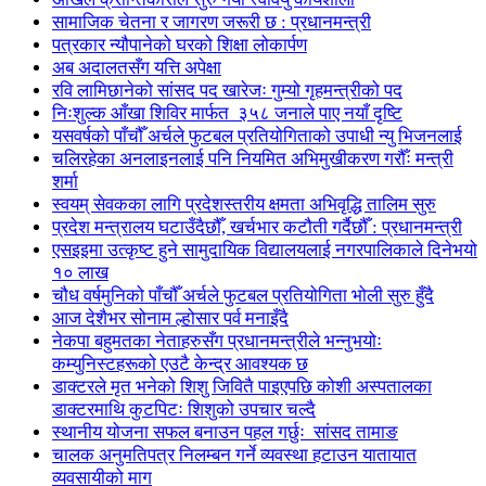
सामाजिक चेतना र जागरण जरूरी छ : प्रधानमन्त्री
पत्रकार न्यौपानेको घरको शिक्षा लोकार्पण
अब अदालतसँग यत्ति अपेक्षा
रवि लामिछानेको सांसद पद खारेजः गुम्यो गृहमन्त्रीको पद
निःशुल्क आँखा शिविर मार्फत ३५८ जनाले पाए नयाँ दृष्टि
यसवर्षको पाँचौँ अर्चले फुटबल प्रतियोगिताको उपाधी न्यु भिजनलाई
चलिरहेका अनलाइनलाई पनि नियमित अभिमुखीकरण गरौँः मन्त्री
शर्मा
स्वयम् सेवकका लागि प्रदेशस्तरीय क्षमता अभिवृद्धि तालिम सुरु
प्रदेश मन्त्रालय घटाउँदैछौँ, खर्चभार कटौती गर्दैछौँ : प्रधानमन्त्री
एसइइमा उत्कृष्ट हुने सामुदायिक विद्यालयलाई नगरपालिकाले दिनेभयो
१० लाख
चौध वर्षमुनिको पाँचौँ अर्चले फुटबल प्रतियोगिता भोली सुरु हुँदै
आज देशैभर सोनाम ल्होसार पर्व मनाइँदै
नेकपा बहुमतका नेताहरुसँग प्रधानमन्त्रीले भन्नुभयोः
कम्युनिस्टहरूको एउटै केन्द्र आवश्यक छ
डाक्टरले मृत भनेको शिशु जिवितै पाइएपछि कोशी अस्पतालका
डाक्टरमाथि कुटपिटः शिशुको उपचार चल्दै
स्थानीय योजना सफल बनाउन पहल गर्छुः सांसद तामाङ
चालक अनुमतिपत्र निलम्बन गर्ने व्यवस्था हटाउन यातायात
व्यवसायीको माग