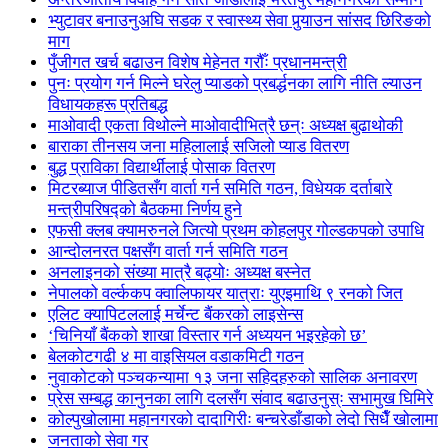
भ्युटावर बनाउनुअघि सडक र स्वास्थ्य सेवा पुर्‍याउन सांसद छिरिङको
माग
पुँजीगत खर्च बढाउन विशेष मेहेनत गरौँः प्रधानमन्त्री
पुनः प्रयोग गर्न मिल्ने घरेलु प्याडको प्रबर्द्धनका लागि नीति ल्याउन
विधायकहरू प्रतिबद्ध
माओवादी एकता विथोल्ने माओवादीभित्रै छन्ः अध्यक्ष बुढाथोकी
बाराका तीनसय जना महिलालाई सजिलो प्याड वितरण
बुद्ध प्राविका विद्यार्थीलाई पोसाक वितरण
मिटरब्याज पीडितसँग वार्ता गर्न समिति गठन, विधेयक दर्ताबारे
मन्त्रीपरिषद्को बैठकमा निर्णय हुने
एफसी क्लब क्यामरुनले जित्यो प्रथम कोहलपुर गोल्डकपको उपाधि
आन्दोलनरत पक्षसँग वार्ता गर्न समिति गठन
अनलाइनको संख्या मात्रै बढ्योः अध्यक्ष बस्नेत
नेपालको वर्ल्ककप क्वालिफायर यात्राः युएइमाथि ९ रनको जित
एलिट क्यापिटललाई मर्चेन्ट बैंकरको लाइसेन्स
‘चिनियाँ बैंकको शाखा विस्तार गर्न अध्ययन भइरहेको छ’
बेलकोटगढी ४ मा वाइसियल वडाकमिटी गठन
नुवाकोटको पञ्चकन्यामा १३ जना सहिदहरुको सालिक अनावरण
प्रेस सम्बद्ध कानुनका लागि दलसँग संवाद बढाउनुस्ः सभामुख घिमिरे
कोल्पुखोलामा महानगरको दादागिरीः बन्चरेडाँडाको लेदो सिधैँ खोलामा
जनताको सेवा गर