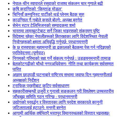
नेपाल-चीन व्यापारले रसुवाको राजश्व संकलन चार गुणाले बढी
कृषि क्रान्तिको ‘किम्ताङ मोडल’
चिनियाँ कम्युनिस्ट पार्टीको थर्ड प्लेनम बैठक सुरु
काउन्सिल नै नबोले कसले बोल्ने: अध्यक्ष बस्नेत
सेभेन स्टार टेलिभिजनको सम्पादकमा शर्मा
भारतमा लामखुट्टेबाट सर्ने जिका भाइरसको संक्रमण पुष्टि
विदेशमा रहेका नेपालीहरूको हितरक्षाका लागि विदेशस्थित नेपाली
नियोगहरूको क्षमता अभिवृद्धि गर्नुपर्छ: प्रधानमन्त्री
के छ रास्वपाका महामन्त्री डा ढकालको बैठकमा पेस गर्न नदिइएको
प्रतिवेदनमा (पूर्णपाठ)
निगमको गरिमाको रक्षा गर्ने संकल्प गर्नुपर्छ : उड्डयनमन्त्री तामाङ
बेलकोटगढीको चौथो नगरअधिवेसनः नीति तथा कार्यक्रम सर्वसम्मत
पारित
अछाम छाउपडी घटनाबारे राष्ट्रिय सभामा जवाफ दिन गृहमन्त्रीलाई
अध्यक्षको निर्देशन
ट्राफिक प्रहरीबाट कुटिए सर्वसाधारण
सहकारीसम्बन्धी उजुरी र गुनासो सङ्कलन गरी विश्लेषण उच्चस्तरीय
जाँचबुझ समिति गठन गरिन्छ : प्रधानमन्त्री
उद्योगको प्रवर्द्धन र विस्तारका लागि प्रदेश सरकारले कानुनी
जटिलतालाई हटाउने: मन्त्री बस्नेत
आगामी आर्थिक वर्षभित्रै भरतपुर विमानस्थलको विस्तार भइसक्छः