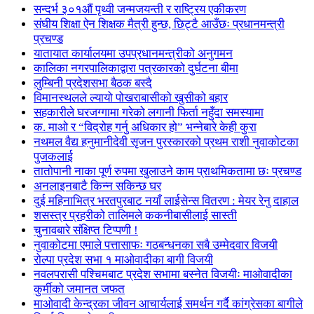
सन्दर्भ ३०१औं पृथ्वी जन्मजयन्ती र राष्ट्रिय एकीकरण
संघीय शिक्षा ऐन शिक्षक मैत्री हुन्छ, छिट्टै आउँछः प्रधानमन्त्री
प्रचण्ड
यातायात कार्यालयमा उपप्रधानमन्त्रीको अनुगमन
कालिका नगरपालिकाद्वारा पत्रकारको दुर्घटना बीमा
लुम्बिनी प्रदेशसभा बैठक बस्दै
विमानस्थलले ल्यायो पोखराबासीको खुसीको बहार
सहकारीले घरजग्गामा गरेको लगानी फिर्ता नहुँदा समस्यामा
क. माओ र “विद्रोह गर्नु अधिकार हो” भन्नेबारे केही कुरा
नथमल वैद्य हनुमानीदेवी सृजन पुरस्कारको प्रथम राशी नुवाकोटका
पुजकलाई
तातोपानी नाका पूर्ण रुपमा खुलाउने काम प्राथमिकतामा छः प्रचण्ड
अनलाइनबाटै किन्न सकिन्छ घर
दुई महिनाभित्र भरतपुरबाट नयाँ लाईसेन्स वितरण : मेयर रेनु दाहाल
शसस्त्र प्रहरीको तालिमले ककनीबासीलाई सास्ती
चुनावबारे संक्षिप्त टिप्पणी !
नुवाकोटमा एमाले पत्तासाफः गठबन्धनका सबै उम्मेदवार विजयी
रोल्पा प्रदेश सभा १ माओवादीका बागी विजयी
नवलपरासी पश्चिमबाट प्रदेश सभामा बस्नेत विजयीः माओवादीका
कुर्मीको जमानत जफत
माओवादी केन्द्रका जीवन आचार्यलाई समर्थन गर्दै कांग्रेसका बागीले