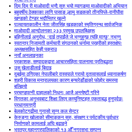
दिम दिम री माओवादी भन्दै सुरु भयो म्यागङमा माओवादीको अभियान
बहुवर्षीय ठेक्काका लागि पासाङ ल्हामु सडकको तीनपिप्ले-रानीपौवा
खण्डको टेण्डर भदौभित्र खुल्ने
पञ्चायतकालीन नेता जीतसिंह खड्काको स्मृतिग्रन्थ सार्वजनिक
माओवादी आन्दोलनका २३३ प्रमुख उपलब्धिहरू
बहिनीलाई अनुरोध, ‘दाई तपाईंले जे भन्नुहुन्छ त्यहि मान्छु’ नभन्नु
स्वतन्त्र निजामती कर्मचारी संगठनको धर्नामा प्रहरीको हस्तक्षेपः
अध्यक्षसहित केही पक्राउ
नयाँ अनलाइनका
प्रकाशक, सम्पादकद्वारा आचारसंहिता पालनामा प्रतिबद्धता
उसु खेलाडीलाई बिदाइ
दुबईमा ठगिएका नेपालीबारे रास्वपाले गरायो दुतावासलाई ध्यानाकर्षण
शहरी विकास मन्त्रालयका कारण बन्चरेडाँडाको फोहोर समस्या
बल्झियो
प्रचण्डपत्नी दाहालको निधनः आजै अन्त्येष्टी गरिने
विगतका अनुभवबाट शिक्षा लिएर कम्युनिष्टहरु एकताबद्ध हुनुपर्दछः
प्रधानमन्त्री
बेलकोटगढीमा गुनासो सुन्न कल सेन्टर
केरुङ्गा खोलाको सीमाङ्कन सुरु, संरक्षण र पर्यटकीय पूर्वाधार
निर्माणको कामलाई अघि बढाइने
भरतपुर महानगरपालिकाको १३ औँ नगरसभा सम्पन्न