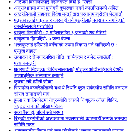
अटिजम विद्यालयलाई महानगरले दियो ई–रिक्सा
अनुसन्धानमा बाधा पुग्नेगरी दुष्प्रचार नगर्न काउन्सिलको अपिल
अष्ट्रेलियाली सहायक विदेश मन्त्रीद्वारा प्रधानमन्त्रीसँग भेटवार्ता
पत्रकारलाई पक्राउ र कारबाही गर्न प्रहरीलाई पत्राचार नगरिएको
काउन्सिलको प्रष्टोक्ति
दार्चुला हिमपहिरो : २ महिलासहित ३ जनाको शव भेटियो
दार्चुलामा हिमपहिरोः ५ जना बेपत्ता
भरतपुरलाई हरियाली बगैँचाको रुपमा विकास गर्न लागिएको छ :
प्रमुख दाहाल
उत्पादन र रोजगारलक्षित नीति, कार्यक्रम र बजेट ल्याउँछौँ :
प्रधानमन्त्री
क्षत्रपाटी निःशुल्क चिकित्सालयलाई मोडुलर ओटीसहितको देशकै
अत्याधुनिक अस्पताल बनाइने
कुञ्चा सर्दै व्याँसी सौका
सिसडोल बञ्चरेडाँडाको यथार्थ स्थिति बुझ्न सर्वदलीय समिति बनाउन
सांसद तामाङको माग
हुम्ला र कालिकोटमा नेत्रज्योति संघको निःशुल्क आँखा शिविर,
१६८८ जनाको आँखा परिक्षण
सत्य पैसा हो, बाँकी सबै भ्रम !
रिङ्की पङ्गेनीको अध्यक्षतामा नवलपरासी-काठमाडौँ सम्पर्क समन्वय
समिति गठन
अन्तरजातीय विवाह गर्ने सात जोडीलाई भरतपुर महानगरको सम्मान