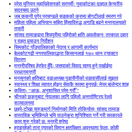
प्रेस युनियन महाधिवेसनको सरगर्मीः नुवाकोटका दाहाल केन्द्रीय
सदस्यमा उठ्ने
जब ककनी पुगेर प्रचण्डले सडकको कुरामा बोगटीलाई स्मरण गरे
महिला पहिला अभियान सहित हिंसाविरुद्ध अगाडि बढ्ने मन्त्रालयको
तयारी
सांसद तामाङद्वारा शिवपुरीमा पहिरोको क्षति अवलोकनः तत्काल उद्दार
र राहत पुर्‍याउन निर्देशन
सिमकोट गाँउपालिकाको नेतृत्व र आगामी कार्यभार
बेलकोटगढी नगरपालिकाद्धारा किसानलाई १७० थान ट्याक्टर
वितरण
मन्त्रीपरिषद् हेरफेर हुँदैः जसपाको विवाद साम्य हुने पर्खाईमा
प्रधानमन्त्री
मनसुनको क्षतिबाट वडाअध्यक्ष पुडासैनीको वडावासीलाई सुझाव
स्वास्थ्य र शिक्षा व्यापार होइन सेवाकै रूपमा हुनपर्छः मेयर बालेन्द्र शाह
कविता- “आऊ, अनुशासित प्रेम गरौँ “
चीनको छङ्तुबाट नेपालका लागि पहिलो अन्तर्राष्ट्रिय रेलवे
सञ्चालनमा
छहरे-टोखा सुरुङमार्ग निर्माणको मिति तोकियोस्ः सांसद तामाङ
वास्तविक भूमिहिनले भूमि पाउनेकुरा शुनिश्चित गर्ने गरी सरकारले
काम शुरु गरेको छ: मन्त्री श्रेष्ठ
हराइरहेको तारा एयरको विमान क्षतविक्षत अवस्थामा फेला, कोही