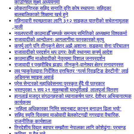
काउन्सिल सुक्ष्म अध्ययनमा
लोकतान्त्रिक सहिद सन्तति वृत्ति कोष स्थापनाः सहिदका
बालबालिकाको शिक्षामा खर्च हुने
महिनावारी स्वच्छताका लागि ३९२ साइकल यात्रीको सचेतनामूलक
र्‍याली
नवलपरासी काठमाडौँ सम्पर्क समन्वय समितिको अध्यक्षमा विश्वकर्मा
राजावादीको आन्दोलनः आगलागीमा पत्रकारको मृत्यु
कर्फ्यु लागे पनि तीनकुने क्षेत्र अझै अशान्तः सडकमा सेना परिचालन
राजावादीको प्रदर्शन थप उग्रः केही स्थानमा कर्फ्यु आदेश
काठमाडौँमा माओवादीको नेतृत्वमा विशाल जनप्रदर्शन
राजावादी र प्रहरीबिच झडपः तीनकुने-वानेश्वर क्षेत्र तनावग्रस्त
लव प्याकुरेलद्वारा निर्देशित वृत्तचित्र ‘गर्ल्स रिराइटिङ डेस्टीनी’ लाई
अडियन्स च्वाइस अवार्ड
प्रेस सेन्टरको महाधिवेसनमा पुरस्कृत हुँदै यी पत्रकार
भरतपुरका १ सय २९ सुकुम्बासी घरधुरीलाई लालपूर्जा वितरण
हानलाई मजदुर संगठनहरुको ध्यानाकर्षण पत्र, देशैभर अभियानात्मक
कार्यक्रम
‘महिला अधिकारका निम्ति सदनबाट कानून बनाउन ढिला भयो’
सहिद स्मृति दिवसमा माओवादी बेलकोटगढी नगरद्वारा वैचारिक,
राजनीतिक कार्यशाला
त्रिदेशीय विद्युत ब्यापार सम्झौता नेपालका लागि कोशेढुंगाः प्रचण्ड
कविता- म हैन भने