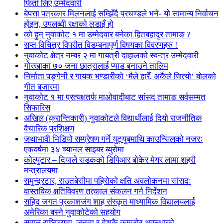
फिर्ता लिए उम्मेदवारी
बेपत्ता पत्रकार मिलनलाई सम्झिँदै प्रचण्डले भने- यो सामान्य निर्वाचन
होइन, उपलब्धी रक्षाको लडाइँ हो
को हुन् नुवाकोट १ मा उम्मेदवार बनेका हितबहादुर तामाङ ?
सप्त विचित्र विपरीत विडम्बनापूर्ण विषयका विवरणहरु !
नुवाकोट क्षेत्र नम्बर २ मा गायत्री दाहालको स्वन्त्र उम्मेदवारी
गोरखाका ७० जना छात्रालाई प्याड बनाउने तालिम
निर्माता पङ्गेनी र गायक भण्डारीको ‘मैले हारेँ, अर्कैले जित्यो’ बोलको
गीत बजारमा
नुवाकोट १ मा प्रत्यक्षतर्फ माओवादीबाट सांसद तामाङ सर्वसम्मत
सिफारिस
अखिल (क्रान्तिकारी) नुवाकोटले विद्यार्थीलाई दियो राजनीतिक
वैचारिक प्रशिक्षण
जथाभावी भिडियो सम्प्रेषण गर्ने युट्युबमाथि काउन्सिलको नजरः
एकवर्षमा ३४ च्यानल साइबर ब्युरोमा
कोल्पुटार – दियाले सडकको डिपिआर बोकेर मेयर लामा शहरी
मन्त्रालयमा
समुन्द्रटार, राउतबेसीमा पहिरोको क्षति अवलोकनमा सांसदः
वास्तविक क्षतिविवरण तत्काल संकलन गर्न निर्देशन
सहिद जगत प्रकाशजंग शाह संस्कृत माध्यामिक विद्यालयलाई
अमेरिका बस्ने नुवाकोटेको सहयोग
सवाल राष्ट्रियता, जनता र देशकै कमजोर अवस्थाको