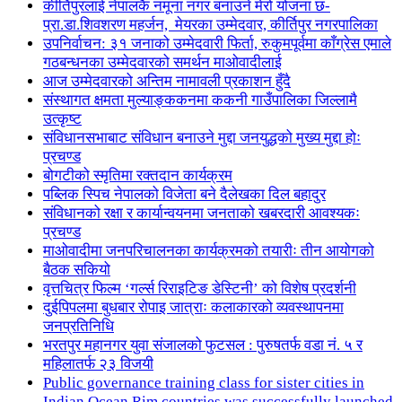
कीर्तिपुरलाई नेपालकै नमूना नगर बनाउने मेरो योजना छ-
प्रा.डा.शिवशरण महर्जन, मेयरका उम्मेदवार, कीर्तिपुर नगरपालिका
उपनिर्वाचन: ३१ जनाको उम्मेदवारी फिर्ता, रुकुमपूर्वमा काँग्रेस एमाले
गठबन्धनका उम्मेदवारको समर्थन माओवादीलाई
आज उम्मेदवारको अन्तिम नामावली प्रकाशन हुँदै
संस्थागत क्षमता मुल्याङ्ककनमा ककनी गाउँपालिका जिल्लामै
उत्कृष्ट
संविधानसभाबाट संविधान बनाउने मुद्दा जनयुद्धको मुख्य मुद्दा होः
प्रचण्ड
बोगटीको स्मृतिमा रक्तदान कार्यक्रम
पब्लिक स्पिच नेपालको विजेता बने दैलेखका दिल बहादुर
संविधानको रक्षा र कार्यान्वयनमा जनताको खबरदारी आवश्यकः
प्रचण्ड
माओवादीमा जनपरिचालनका कार्यक्रमको तयारीः तीन आयोगको
बैठक सकियो
वृत्तचित्र फिल्म ‘गर्ल्स रिराइटिङ डेस्टिनी’ को विशेष प्रदर्शनी
दुईपिपलमा बुधबार रोपाइ जात्राः कलाकारको व्यवस्थापनमा
जनप्रतिनिधि
भरतपुर महानगर युवा संजालको फुटसल : पुरुषतर्फ वडा नं. ५ र
महिलातर्फ २३ विजयी
Public governance training class for sister cities in
Indian Ocean Rim countries was successfully launched