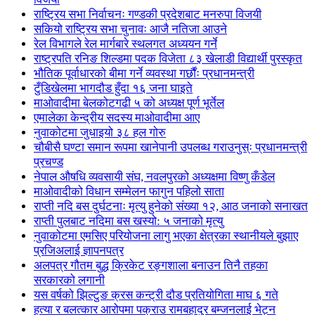
राष्ट्रिय सभा निर्वाचनः गण्डकी प्रदेशबाट मनरुपा विजयी
सकियो राष्ट्रिय सभा चुनावः आजै नतिजा आउने
रेल विभागले रेल मार्गबारे स्थलगत अध्ययन गर्ने
राष्ट्रपति रनिङ शिल्डमा पदक विजेता ८३ खेलाडी विद्यार्थी पुरस्कृत
भौतिक पूर्वाधारको बीमा गर्ने व्यवस्था गर्छौंः प्रधानमन्त्री
टुँडिखेलमा भागदौड हुँदा १६ जना घाइते
माओवादीमा बेलकोटगढी ५ को अध्यक्ष पूर्ण भूर्तेल
एमालेका केन्द्रीय सदस्य माओ‌वादीमा आए
नुवाकोटमा जुधाइयो ३८ हल गोरु
चौबीसै घण्टा समान रूपमा खानेपानी उपलब्ध गराउनुस्ः प्रधानमन्त्री
प्रचण्ड
नेपाल औषधि व्यवसायी संघ, नवलपुरको अध्यक्षमा विष्णु कँडेल
माओवादीको विधान सम्मेलन फागुन पहिलो साता
राप्ती नदि बस दुर्घटनाः मृत्यु हुनेको संख्या १२, आठ जनाको सनाखत
राप्ती पुलबाट नदिमा बस खस्यो: ५ जनाको मृत्यु
नुवाकोटमा एमसिए परियोजना लागु भएका क्षेत्रका स्थानीयले बुझाए
प्रजिअलाई ज्ञापनपत्र
अलपत्र गौतम बुद्ध क्रिकेट रङ्गशाला बनाउन तिनै तहका
सरकारको लगानी
यस वर्षको झिल्टुङ क्रस कन्ट्री दौड प्रतियोगिता माघ ६ गते
हत्या र बलत्कार आरोपमा पक्राउ रामबहादुर बम्जनलाई भेट्न