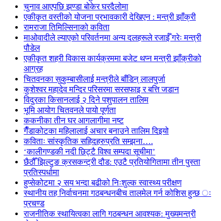
चुनाव आएपछि झण्डा बोकेर घरदैलोमा
एकीकृत वस्तीको योजना प्रभावकारी देखिएन : मन्त्री झाँक्री
रामराजा तिमिल्सिनाको कविता
माओवादीले ल्याएको परिवर्तनमा अन्य दलहरूले रजाईँ गरेः मन्त्री
पौडेल
एकीकृत शहरी विकास कार्यक्रममा बजेट थप्न मन्त्री झाँक्रीको
आग्रह
चितवनका सुकुम्बासीलाई मन्त्रीले बाँडिन् लालपुर्जा
कुशेश्वर महादेव मन्दिर परिसरमा सरसफाइ र बत्ति जडान
विदुरका किसानलाई २ दिने पशुपालन तालिम
भूमि आयोग चितवनले पायो पूर्णता
ककनीका तीन घर आगलागीमा नष्ट
गैँडाकोटका महिलालाई अचार बनाउने तालिम दिइयो
कविताः सांस्कृतिक सहिदहरुप्रति सम्झना….
‘कालीगण्डकी नदी छिट्टै विश्व सम्पदा सूचीमा’
छैठौँ झिल्टुङ क्रसकन्ट्री दौड: एउटै प्रतियोगितामा तीन पुस्ता
प्रतिस्पर्धामा
हुप्सेकोटमा २ सय भन्दा बढीको निःशुल्क स्वास्थ्य परीक्षण
स्थानीय तह निर्वाचनमा गठबन्धनबीच तालमेल गर्न कोशिस हुन्छ ः
प्रचण्ड
राजनीतिक स्थायित्वका लागि गठबन्धन आवश्यक: मुख्यमन्त्री