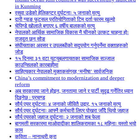
in Kunming
रसुवा उडेको हेलिकप्टर दुर्घटनाः ५ जनाको मृत्यु
दारी ग्याङ फुटसल प्रतियोगिताको टिम दर्ता फारम खुल्यो
चेपिण्डे खोलाले बगाएर ६ वर्षीय बालकको मृत्यु
नेपालको आर्थिक सामाजिक विकास नै चीनको उत्कट चाहना होः
राजदूत छन सोङ
संघीयताका अवसर र उपलब्धीको सदुपयोग गर्नुपर्नेमा वक्ताहरुको
जोड
१५ दिनमा ३१ वटा युट्युबलगायतका सामाजिक सञ्जाल
काउन्सिलको कारबाहीमा
साहित्यकार नेपालको मुक्तकसंग्रह ‘मनीषा’ सार्वजनिक
China’s commitment to modernization and deeper
reform
अब सरकारमा जाने होइन, जनतामा जाने र पार्टी सुदृढ गर्नेतिर ध्यान
दिइनेछ : प्रचण्ड
सौर्य एयर दुर्घटनाः ४ जनाको जीवितै उद्दार, १५ जनाको मृत्यु
सौर्य एयर दुर्घटनाः आफ्नै कर्मचारी लिएर पोखरा जाँदै थियो जहाज
सौर्य एयरको जहाज दुर्घटनाः २ जनाको शब फेला
बागमती सरकारमा माओवादीका शालिकरामका १८ महिनाः यस्तो भयो
काम
कविता – नानाथरी कुरा