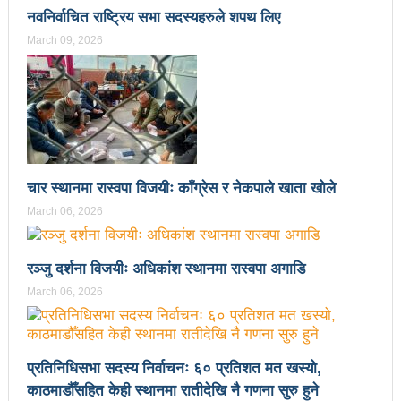
नवनिर्वाचित राष्ट्रिय सभा सदस्यहरुले शपथ लिए
उपनिर्वाचन २०८१: एमालेभन्दा माओवादी प्रभावशाली
March 09, 2026
ककनी २ मा माओवादी विजयी
ककनी २ मा खस्यो ६८ प्रतिशतभन्दा बढी मत: गणना आजै हुने
उपचुनाव सकियो: ६२ प्रतिशतभन्दा बढी मत खसेको अनुमान
पालिका उपचुनाव: ४१ पदका लागि मतदान शुरु
चार स्थानमा रास्वपा विजयीः काँग्रेस र नेकपाले खाता खोले
भरतपुुरमा सार्वजनिक सुनुवाई, गुनासो नआउने गरी काम गर्न
March 06, 2026
मेयर दाहालको निर्देशन
उपनिर्वाचन सुशासनका पक्षमा र भ्रष्टाचारका विरुद्ध मत जाहेर
रञ्जु दर्शना विजयीः अधिकांश स्थानमा रास्वपा अगाडि
March 06, 2026
गर्ने महत्वपूर्ण अवसर: प्रचण्ड
सुरु भयो चौथो सुनवल महोत्सव: उद्योगमैत्री वातावरण बनाउन
प्रतिनिधिसभा सदस्य निर्वाचनः ६० प्रतिशत मत खस्यो,
लागि पर्ने मन्त्री कलवारको भनाइ
काठमाडौँसहित केही स्थानमा रातीदेखि नै गणना सुरु हुने