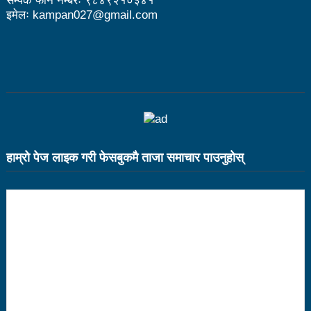
सम्पर्क फोन नम्बरः ९८४९२१०३४१
इमेलः kampan027@gmail.com
भरतपुर महानगर युवा संजालको फुटसल : पुरुषतर्फ वडा नं. ५ र
महिलातर्फ २३ विजयी
Public governance training class for sister cities
in Indian Ocean Rim countries was successfully
launched in Kunming
रसुवा उडेको हेलिकप्टर दुर्घटनाः ५ जनाको मृत्यु
हाम्राे पेज लाइक गरी फेसबुकमै ताजा समाचार पाउनुहाेस्
दारी ग्याङ फुटसल प्रतियोगिताको टिम दर्ता फारम खुल्यो
चेपिण्डे खोलाले बगाएर ६ वर्षीय बालकको मृत्यु
नेपालको आर्थिक सामाजिक विकास नै चीनको उत्कट चाहना
होः राजदूत छन सोङ
संघीयताका अवसर र उपलब्धीको सदुपयोग गर्नुपर्नेमा वक्ताहरुको
जोड