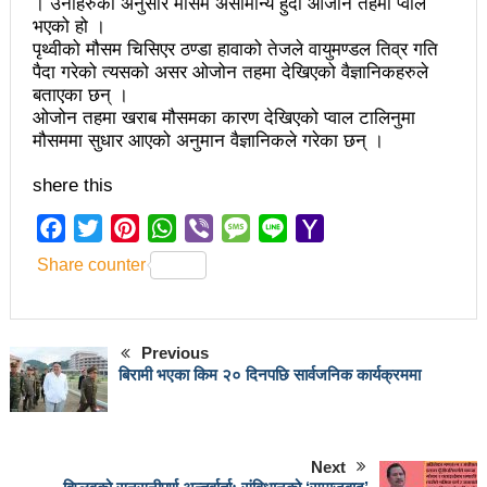
चलचित्र विकास बोर्डका नवनियुक्त सदस्य गणेश सुवेदीलाई
। उनीहरुका अनुसार मौसम असामान्य हुँदा ओजोन तहमा प्वाल
भएको हो ।
आइएनएनएफद्वारा सम्मान
पृथ्वीको मौसम चिसिएर ठण्डा हावाको तेजले वायुमण्डल तिव्र गति
पैदा गरेको त्यसको असर ओजोन तहमा देखिएको वैज्ञानिकहरुले
एनआरएनए बेलायतको अध्यक्षमा जिलिङका पुडासैनी
बताएका छन् ।
ओजोन तहमा खराब मौसमका कारण देखिएको प्वाल टालिनुमा
महानगर यातायातले थप्यो १२ वटा विद्युतीय बस
मौसममा सुधार आएको अनुमान वैज्ञानिकले गरेका छन् ।
गणेश पण्डितको कवितासङ्ग्रह कालापानी लोकार्पण
shere this
फोहोरमैला व्यवस्थापन संघ नेपालको अध्यक्षमा नुवाकोटका घिमिरे
Facebook
Twitter
Pinterest
WhatsApp
Viber
Message
Line
Yahoo
निर्वाचित
Mail
Share counter
कविता – सुख भोग
समाचार हटाउने अदालतको आदेश र पत्रकार पक्राउ पुर्जीबारे
Previous
काउन्सिल सुक्ष्म अध्ययनमा
बिरामी भएका किम २० दिनपछि सार्वजनिक कार्यक्रममा
लोकतान्त्रिक सहिद सन्तति वृत्ति कोष स्थापनाः सहिदका
बालबालिकाको शिक्षामा खर्च हुने
Next