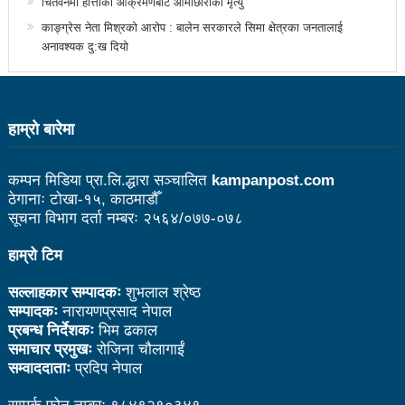
चितवनमा हात्तीको आक्रमणबाट आमाछोराको मृत्यु
उत्कृष्ट
काङ्ग्रेस नेता मिश्रको आरोप : बालेन सरकारले सिमा क्षेत्रका जनतालाई
अनावश्यक दु:ख दियो
संविधानसभाबाट संविधान बनाउने मुद्दा जनयुद्धको मुख्य मुद्दा होः
प्रचण्ड
बोगटीको स्मृतिमा रक्तदान कार्यक्रम
हाम्राे बारेमा
पब्लिक स्पिच नेपालको विजेता बने दैलेखका दिल बहादुर
कम्पन मिडिया प्रा.लि.द्धारा सञ्चालित
kampanpost.com
संविधानको रक्षा र कार्यान्वयनमा जनताको खबरदारी आवश्यकः
ठेगानाः टोखा-१५, काठमाडौँ
सूचना विभाग दर्ता नम्बरः २५६४/०७७-०७८
प्रचण्ड
हाम्रो टिम
माओवादीमा जनपरिचालनका कार्यक्रमको तयारीः तीन
सल्लाहकार सम्पादकः
शुभलाल श्रेष्ठ
आयोगको बैठक सकियो
सम्पादकः
नारायणप्रसाद नेपाल
वृत्तचित्र फिल्म ‘गर्ल्स रिराइटिङ डेस्टिनी’ को विशेष प्रदर्शनी
प्रबन्ध निर्देशकः
भिम ढकाल
समाचार प्रमुखः
रोजिना चौलागाईं
दुईपिपलमा बुधबार रोपाइ जात्राः कलाकारको व्यवस्थापनमा
सम्वाददाताः
प्रदिप नेपाल
जनप्रतिनिधि