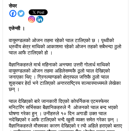
सेयर
अझ सुदृढ बनाएको छः प्रचण्ड
छिटफुटबाहेक शान्तिपूर्ण रुपमा मतदान सम्पन्न
एजेन्सी ।
आज प्रतिनिधिसभा सदस्य निर्वाचनः देशैभर मतदान जारी
वायुमण्डलको ओजन तहमा रहेको प्वाल टालिएको छ । पृथ्वीको
बैतडीमा जन्तिबस दुर्घटनाः १३ जनाको मृत्यु
ध्रुवीय क्षेत्र माथिको आकाशमा रहेको ओजन तहको सबैभन्दा ठुलो
प्वाल आफै टालिएको हो ।
कविता – अपजश
वैज्ञानिकहरुले मार्च महिनाको अन्त्यमा उत्तरी गोलार्ध माथिको
पुरस्कार वितरणबिनै काउन्सिलले सम्पन्न गर्‍यो वार्षिकोत्सव
वायुमण्डलको ओजन तहमा अहिलेसम्मकै ठूलो प्वाल देखिएको
हितेन्द्रदेव शाक्यलाई पद छाड्नुपर्ने नैतिक दबाबः समय बुझेर
जनाएका थिए । ग्रिनल्याण्डको क्षेत्रफल जत्तिकै ठुलो प्वाल
शुक्रबार हेर्दा भने टालिएको अन्तरराष्ट्रिय सञ्चारमाध्यमले लेखेका
बाटो खुलाउन मन्त्री घिसिङको म्यासेज
छन् ।
खतिवडाको नयाँ गीत जमाना आजकाल
प्वाल देखिएको बारे जानकारी दिएको कोपर्निकस एटमस्फेयर
मनिटरिंग सर्भिसका बैज्ञानिकहरुले नै ओजनको प्वाल बन्द भएको
सहनशीलताको ब्रेक
घोषणा गरेका हुन् । उनीहरुले १० दिन अगाडी उक्त प्वाल
नदेखिएको र आफै टालिएको भन्दै खुसी व्यक्त समेत गरेका छन् ।
राममाया च्यामिनीसँग दशरथ चन्दको अनुरोध – प्रेमविनोद नन्दन
वैज्ञानिकहरुले मौसमका कारण देखिएको र त्यो अहिले हराएको बताए