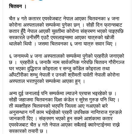
चितवन ।
अझ सुदृढ बनाएको छः प्रचण्ड
चैत ४ गते कतारर एयरवेजबाट नेपाल आएका चितवनका ४ जना
छिटफुटबाहेक शान्तिपूर्ण रुपमा मतदान सम्पन्न
कोरोना अस्पतालको सम्पर्कमा पुगेका छन् । सोही दिन फ्रान्सबाट
कतार हुँदै नेपाल आएकी युवतीमा कोरोना संक्रमण भएको पाइएपछि
आज प्रतिनिधिसभा सदस्य निर्वाचनः देशैभर मतदान जारी
सरकारले उनीसँगै एउटै एयरलाइन्समा आएका यात्रुको खोजी
थालेको थियो । जसमा चितवनका ६ जना यात्रु सवार थिए ।
बैतडीमा जन्तिबस दुर्घटनाः १३ जनाको मृत्यु
कविता – अपजश
६ जनामध्ये ४ जना अस्पतालको सम्पर्कमा पुगेको प्रहरीले जनाएको
छ । प्रहरीले ६ जनाकै नाम सार्वजनिक गरेपछि चितवन गौरीगञ्ज
पुरस्कार वितरणबिनै काउन्सिलले सम्पन्न गर्‍यो वार्षिकोत्सव
घर भएका वुद्धिराज कोइराला र सन्जु कॉडेल कोइराला तथा
आँपटीरीका शम्भु नेपाली र उनकी श्रीमती पार्वती नेपाली कोरोना
हितेन्द्रदेव शाक्यलाई पद छाड्नुपर्ने नैतिक दबाबः समय बुझेर
अस्पताल भरतपुरको सम्पर्कमा आएका हुन् ।
बाटो खुलाउन मन्त्री घिसिङको म्यासेज
अन्य दुई जनालाई पनि सम्पर्कमा ल्याउने प्रयास भइरहेको छ ।
सोही जहाजमा चितवनका दिक्षा कंडेल र सुरेस गुरुङ पनि थिए ।
खतिवडाको नयाँ गीत जमाना आजकाल
ती व्यक्तीहरु चितवनको भएपनि जिल्ला आए नआएको बारे
सहनशीलताको ब्रेक
अनुसन्धान गर्ने काम भईरहेको प्रहरी उपरिक्षक नान्तिराज गुरुङले
जानकारी दिए । संक्रमण भएको हुन सक्ने आ‌श‌ंकामा कतार
राममाया च्यामिनीसँग दशरथ चन्दको अनुरोध – प्रेमविनोद नन्दन
एयरवेजबाट चैत ४ गते नेपाल आएका सबैलाई क्वारेन्टाईनमा राख्ने
सरकारको तयारी छ ।