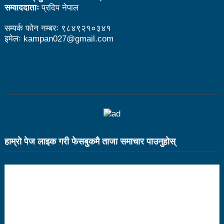
सम्वाददाताः
प्रदिप नेपाल
भरतपुर महानगर युवा संजालको फुटसल : पुरुषतर्फ वडा नं. ५ र
सम्पर्क फोन नम्बरः ९८४९२१०३४१
महिलातर्फ २३ विजयी
इमेलः kampan027@gmail.com
Public governance training class for sister cities
in Indian Ocean Rim countries was successfully
launched in Kunming
रसुवा उडेको हेलिकप्टर दुर्घटनाः ५ जनाको मृत्यु
दारी ग्याङ फुटसल प्रतियोगिताको टिम दर्ता फारम खुल्यो
हाम्राे पेज लाइक गरी फेसबुकमै ताजा समाचार पाउनुहाेस्
चेपिण्डे खोलाले बगाएर ६ वर्षीय बालकको मृत्यु
नेपालको आर्थिक सामाजिक विकास नै चीनको उत्कट चाहना
होः राजदूत छन सोङ
संघीयताका अवसर र उपलब्धीको सदुपयोग गर्नुपर्नेमा वक्ताहरुको
जोड