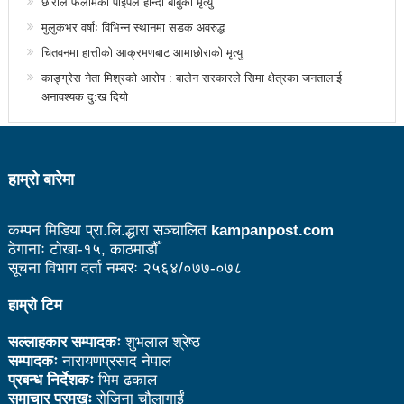
छोराले फलामको पाइपले हान्दा बाबुको मृत्यु
उत्कृष्ट
मुलुकभर वर्षाः विभिन्न स्थानमा सडक अवरुद्ध
संविधानसभाबाट संविधान बनाउने मुद्दा जनयुद्धको मुख्य मुद्दा होः
चितवनमा हात्तीको आक्रमणबाट आमाछोराको मृत्यु
काङ्ग्रेस नेता मिश्रको आरोप : बालेन सरकारले सिमा क्षेत्रका जनतालाई
प्रचण्ड
अनावश्यक दु:ख दियो
बोगटीको स्मृतिमा रक्तदान कार्यक्रम
पब्लिक स्पिच नेपालको विजेता बने दैलेखका दिल बहादुर
हाम्राे बारेमा
संविधानको रक्षा र कार्यान्वयनमा जनताको खबरदारी आवश्यकः
प्रचण्ड
कम्पन मिडिया प्रा.लि.द्धारा सञ्चालित
kampanpost.com
ठेगानाः टोखा-१५, काठमाडौँ
माओवादीमा जनपरिचालनका कार्यक्रमको तयारीः तीन
सूचना विभाग दर्ता नम्बरः २५६४/०७७-०७८
आयोगको बैठक सकियो
हाम्रो टिम
वृत्तचित्र फिल्म ‘गर्ल्स रिराइटिङ डेस्टिनी’ को विशेष प्रदर्शनी
सल्लाहकार सम्पादकः
शुभलाल श्रेष्ठ
दुईपिपलमा बुधबार रोपाइ जात्राः कलाकारको व्यवस्थापनमा
सम्पादकः
नारायणप्रसाद नेपाल
प्रबन्ध निर्देशकः
भिम ढकाल
जनप्रतिनिधि
समाचार प्रमुखः
रोजिना चौलागाईं