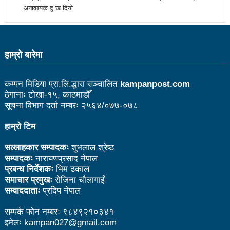
अनावश्यक दु:ख दियो
उत्कृष्ट
संविधानसभाबाट संविधान बनाउने मुद्दा जनयुद्धको मुख्य मुद्दा होः
प्रचण्ड
हाम्राे बारेमा
बोगटीको स्मृतिमा रक्तदान कार्यक्रम
कम्पन मिडिया प्रा.लि.द्धारा सञ्चालित
kampanpost.com
पब्लिक स्पिच नेपालको विजेता बने दैलेखका दिल बहादुर
ठेगानाः टोखा-१५, काठमाडौँ
सूचना विभाग दर्ता नम्बरः २५६४/०७७-०७८
संविधानको रक्षा र कार्यान्वयनमा जनताको खबरदारी आवश्यकः
हाम्रो टिम
प्रचण्ड
माओवादीमा जनपरिचालनका कार्यक्रमको तयारीः तीन
सल्लाहकार सम्पादकः
शुभलाल श्रेष्ठ
सम्पादकः
नारायणप्रसाद नेपाल
आयोगको बैठक सकियो
प्रबन्ध निर्देशकः
भिम ढकाल
समाचार प्रमुखः
रोजिना चौलागाईं
वृत्तचित्र फिल्म ‘गर्ल्स रिराइटिङ डेस्टिनी’ को विशेष प्रदर्शनी
सम्वाददाताः
प्रदिप नेपाल
दुईपिपलमा बुधबार रोपाइ जात्राः कलाकारको व्यवस्थापनमा
सम्पर्क फोन नम्बरः ९८४९२१०३४१
इमेलः kampan027@gmail.com
जनप्रतिनिधि