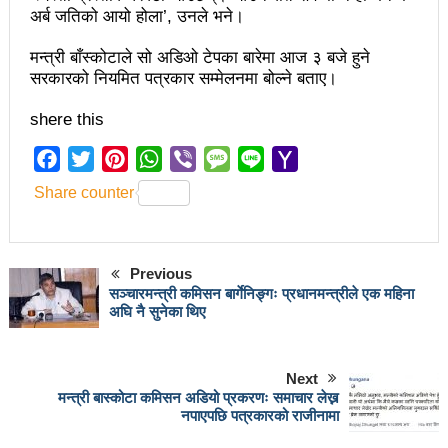
चलचित्र विकास बोर्डका नवनियुक्त सदस्य गणेश सुवेदीलाई
अर्ब जतिको आयो होला’, उनले भने।
आइएनएनएफद्वारा सम्मान
मन्त्री बाँस्कोटाले सो अडिओ टेपका बारेमा आज ३ बजे हुने
सरकारको नियमित पत्रकार सम्मेलनमा बोल्ने बताए।
एनआरएनए बेलायतको अध्यक्षमा जिलिङका पुडासैनी
महानगर यातायातले थप्यो १२ वटा विद्युतीय बस
shere this
गणेश पण्डितको कवितासङ्ग्रह कालापानी लोकार्पण
Facebook
Twitter
Pinterest
WhatsApp
Viber
Message
Line
Yahoo
Mail
फोहोरमैला व्यवस्थापन संघ नेपालको अध्यक्षमा नुवाकोटका घिमिरे
Share counter
निर्वाचित
कविता – सुख भोग
Previous
सञ्चारमन्त्री कमिसन बार्गेनिङ्गः प्रधानमन्त्रीले एक महिना
समाचार हटाउने अदालतको आदेश र पत्रकार पक्राउ पुर्जीबारे
अघि नै सुनेका थिए
काउन्सिल सुक्ष्म अध्ययनमा
Next
लोकतान्त्रिक सहिद सन्तति वृत्ति कोष स्थापनाः सहिदका
मन्त्री बास्कोटा कमिसन अडियो प्रकरणः समाचार लेख्न
नपाएपछि पत्रकारको राजीनामा
बालबालिकाको शिक्षामा खर्च हुने