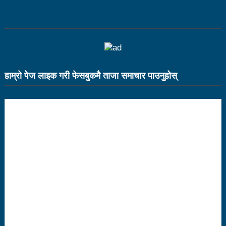
भरतपुर महानगर युवा संजालको फुटसल : पुरुषतर्फ वडा नं. ५ र
महिलातर्फ २३ विजयी
Public governance training class for sister cities
in Indian Ocean Rim countries was successfully
हाम्राे पेज लाइक गरी फेसबुकमै ताजा समाचार पाउनुहाेस्
launched in Kunming
रसुवा उडेको हेलिकप्टर दुर्घटनाः ५ जनाको मृत्यु
दारी ग्याङ फुटसल प्रतियोगिताको टिम दर्ता फारम खुल्यो
चेपिण्डे खोलाले बगाएर ६ वर्षीय बालकको मृत्यु
नेपालको आर्थिक सामाजिक विकास नै चीनको उत्कट चाहना
होः राजदूत छन सोङ
संघीयताका अवसर र उपलब्धीको सदुपयोग गर्नुपर्नेमा वक्ताहरुको
जोड