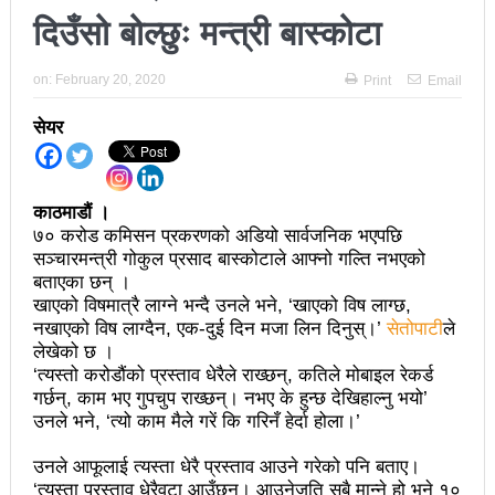
दिउँसो बोल्छुः मन्त्री बास्कोटा
अझ सुदृढ बनाएको छः प्रचण्ड
छिटफुटबाहेक शान्तिपूर्ण रुपमा मतदान सम्पन्न
on:
February 20, 2020
Print
Email
आज प्रतिनिधिसभा सदस्य निर्वाचनः देशैभर मतदान जारी
सेयर
बैतडीमा जन्तिबस दुर्घटनाः १३ जनाको मृत्यु
कविता – अपजश
काठमाडौं ।
७० करोड कमिसन प्रकरणको अडियो सार्वजनिक भएपछि
पुरस्कार वितरणबिनै काउन्सिलले सम्पन्न गर्‍यो वार्षिकोत्सव
सञ्चारमन्त्री गोकुल प्रसाद बास्कोटाले आफ्नो गल्ति नभएको
बताएका छन् ।
हितेन्द्रदेव शाक्यलाई पद छाड्नुपर्ने नैतिक दबाबः समय बुझेर
खाएको विषमात्रै लाग्ने भन्दै उनले भने, ‘खाएको विष लाग्छ,
नखाएको विष लाग्दैन, एक-दुई दिन मजा लिन दिनुस्।’
सेतोपाटी
ले
बाटो खुलाउन मन्त्री घिसिङको म्यासेज
लेखेको छ ।
खतिवडाको नयाँ गीत जमाना आजकाल
‘त्यस्तो करोडौंको प्रस्ताव धेरैले राख्छन्, कतिले मोबाइल रेकर्ड
गर्छन्, काम भए गुपचुप राख्छन्। नभए के हुन्छ देखिहाल्नु भयो’
सहनशीलताको ब्रेक
उनले भने, ‘त्यो काम मैले गरें कि गरिनँ हेर्दा होला।’
राममाया च्यामिनीसँग दशरथ चन्दको अनुरोध – प्रेमविनोद नन्दन
उनले आफूलाई त्यस्ता धेरै प्रस्ताव आउने गरेको पनि बताए।
‘त्यस्ता प्रस्ताव धेरैवटा आउँछन्। आउनेजति सबै मान्ने हो भने १०