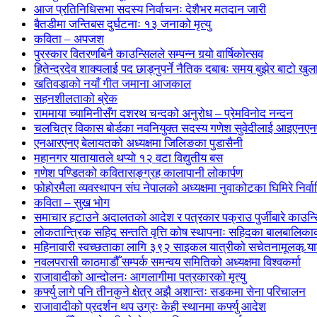
आज प्रतिनिधिसभा सदस्य निर्वाचनः देशैभर मतदान जारी
बैतडीमा जन्तिबस दुर्घटनाः १३ जनाको मृत्यु
कविता – अपजश
पुरस्कार वितरणबिनै काउन्सिलले सम्पन्न गर्‍यो वार्षिकोत्सव
हितेन्द्रदेव शाक्यलाई पद छाड्नुपर्ने नैतिक दबाबः समय बुझेर बाटो खु
खतिवडाको नयाँ गीत जमाना आजकाल
सहनशीलताको ब्रेक
राममाया च्यामिनीसँग दशरथ चन्दको अनुरोध – प्रेमविनोद नन्दन
चलचित्र विकास बोर्डका नवनियुक्त सदस्य गणेश सुवेदीलाई आइएनएनएफ
एनआरएनए बेलायतको अध्यक्षमा जिलिङका पुडासैनी
महानगर यातायातले थप्यो १२ वटा विद्युतीय बस
गणेश पण्डितको कवितासङ्ग्रह कालापानी लोकार्पण
फोहोरमैला व्यवस्थापन संघ नेपालको अध्यक्षमा नुवाकोटका घिमिरे निर्व
कविता – सुख भोग
समाचार हटाउने अदालतको आदेश र पत्रकार पक्राउ पुर्जीबारे काउन्सि
लोकतान्त्रिक सहिद सन्तति वृत्ति कोष स्थापनाः सहिदका बालबालिकाको 
महिनावारी स्वच्छताका लागि ३९२ साइकल यात्रीको सचेतनामूलक र्‍य
नवलपरासी काठमाडौँ सम्पर्क समन्वय समितिको अध्यक्षमा विश्वकर्मा
राजावादीको आन्दोलनः आगलागीमा पत्रकारको मृत्यु
कर्फ्यु लागे पनि तीनकुने क्षेत्र अझै अशान्तः सडकमा सेना परिचालन
राजावादीको प्रदर्शन थप उग्रः केही स्थानमा कर्फ्यु आदेश