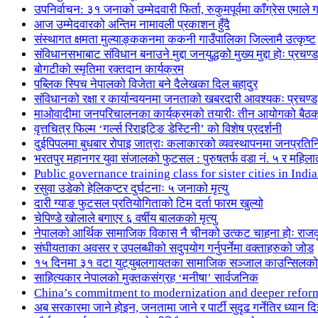
उपनिर्वाचन: ३१ जनाको उम्मेदवारी फिर्ता, रुकुमपूर्वमा काँग्रेस एमा
आज उम्मेदवारको अन्तिम नामावली प्रकाशन हुँदै
संस्थागत क्षमता मुल्याङ्ककनमा ककनी गाउँपालिका जिल्लामै उत्कृष्ट
संविधानसभाबाट संविधान बनाउने मुद्दा जनयुद्धको मुख्य मुद्दा होः प्रचण्ड
बोगटीको स्मृतिमा रक्तदान कार्यक्रम
पब्लिक स्पिच नेपालको विजेता बने दैलेखका दिल बहादुर
संविधानको रक्षा र कार्यान्वयनमा जनताको खबरदारी आवश्यकः प्रचण्ड
माओवादीमा जनपरिचालनका कार्यक्रमको तयारीः तीन आयोगको बैठ
वृत्तचित्र फिल्म ‘गर्ल्स रिराइटिङ डेस्टिनी’ को विशेष प्रदर्शनी
दुईपिपलमा बुधबार रोपाइ जात्राः कलाकारको व्यवस्थापनमा जनप्रतिन
भरतपुर महानगर युवा संजालको फुटसल : पुरुषतर्फ वडा नं. ५ र महिला
Public governance training class for sister cities in I
रसुवा उडेको हेलिकप्टर दुर्घटनाः ५ जनाको मृत्यु
दारी ग्याङ फुटसल प्रतियोगिताको टिम दर्ता फारम खुल्यो
चेपिण्डे खोलाले बगाएर ६ वर्षीय बालकको मृत्यु
नेपालको आर्थिक सामाजिक विकास नै चीनको उत्कट चाहना होः राज
संघीयताका अवसर र उपलब्धीको सदुपयोग गर्नुपर्नेमा वक्ताहरुको जोड
१५ दिनमा ३१ वटा युट्युबलगायतका सामाजिक सञ्जाल काउन्सिलको
साहित्यकार नेपालको मुक्तकसंग्रह ‘मनीषा’ सार्वजनिक
China’s commitment to modernization and deeper refor
अब सरकारमा जाने होइन, जनतामा जाने र पार्टी सुदृढ गर्नेतिर ध्यान दि