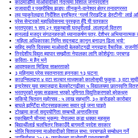
काठमाडौँमा माओवादीको नेतृत्वमा विशाल जनप्रदर्शन
राजावादी र प्रहरीबिच झडपः तीनकुने-वानेश्वर क्षेत्र तनावग्रस्त
लव प्याकुरेलद्वारा निर्देशित वृत्तचित्र ‘गर्ल्स रिराइटिङ डेस्टीनी’ लाई 
प्रेस सेन्टरको महाधिवेसनमा पुरस्कृत हुँदै यी पत्रकार
भरतपुरका १ सय २९ सुकुम्बासी घरधुरीलाई लालपूर्जा वितरण
हानलाई मजदुर संगठनहरुको ध्यानाकर्षण पत्र, देशैभर अभियानात्मक क
‘महिला अधिकारका निम्ति सदनबाट कानून बनाउन ढिला भयो’
सहिद स्मृति दिवसमा माओवादी बेलकोटगढी नगरद्वारा वैचारिक, राजनी
त्रिदेशीय विद्युत ब्यापार सम्झौता नेपालका लागि कोशेढुंगाः प्रचण्ड
कविता- म हैन भने
आवश्यकता मिडिया साक्षरताको
३ महिनामा प्रेस स्वतन्त्रता हननका १३ घटना
काउन्सिलद्वारा ४ वटा सञ्चार माध्यमको कालोसूची फुकुवा, ३ वटा सू
इन्द्रेश्वर युवा समाजद्वारा बेलकोटगढीका ५ विद्यालयमा छात्रवृत्ति वित
भरतपुरको मुख्य सडकमा भएको भूमिगत विद्युतिकरणको ब्रेकथ्रु
सकियो चितवन महोत्सव : ५ लाख सहभागि, ३० करोडको कारोबार
बाघले झम्टिँदा मोटरसाइकलमा सवार दुई जना घाइते
टोखामा कर्जा सदुपयोगिता सम्बन्धी अन्तरक्रिया
एकाबिहानै चीनमा भुकम्पः नेपालमा कडा धक्का महसुस
बिद्यार्थीलाई चलचित्र सिकाउँदै बागमती प्रदेश सरकार
भोलि चितवनमा माओवादीको विशाल सभा: प्रचण्डले सम्बोधन गर्ने
उपनिर्वाचन २०८१: एमालेभन्दा माओवादी प्रभावशाली