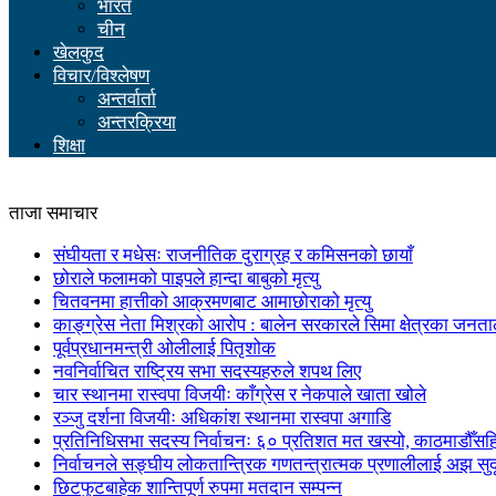
भारत
चीन
खेलकुद
विचार/विश्लेषण
अन्तर्वार्ता
अन्तरक्रिया
शिक्षा
ताजा समाचार
संघीयता र मधेसः राजनीतिक दुराग्रह र कमिसनको छायाँ
छोराले फलामको पाइपले हान्दा बाबुको मृत्यु
चितवनमा हात्तीको आक्रमणबाट आमाछोराको मृत्यु
काङ्ग्रेस नेता मिश्रको आरोप : बालेन सरकारले सिमा क्षेत्रका जनत
पूर्वप्रधानमन्त्री ओलीलाई पितृशोक
नवनिर्वाचित राष्ट्रिय सभा सदस्यहरुले शपथ लिए
चार स्थानमा रास्वपा विजयीः काँग्रेस र नेकपाले खाता खोले
रञ्जु दर्शना विजयीः अधिकांश स्थानमा रास्वपा अगाडि
प्रतिनिधिसभा सदस्य निर्वाचनः ६० प्रतिशत मत खस्यो, काठमाडौँसहित 
निर्वाचनले सङ्घीय लोकतान्त्रिक गणतन्त्रात्मक प्रणालीलाई अझ सुद
छिटफुटबाहेक शान्तिपूर्ण रुपमा मतदान सम्पन्न