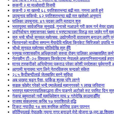
ककनी २ मा माओवादी विजयी
ककनी २ मा खस्यो ६८ प्रतिशतभन्दा बढी मत: गणना आजै हुने
उपचुनाव सकियो: ६२ प्रतिशतभन्दा बढी मत खसेको अनुमान
पालिका उपचुनाव: ४१ पदका लागि मतदान शुरु
भरतपुुरमा सार्वजनिक सुनुवाई, गुनासो नआउने गरी काम गर्न मेयर दाहा
उपनिर्वाचन सुशासनका पक्षमा र भ्रष्टाचारका विरुद्ध मत जाहेर गर्ने महत
सुरु भयो चौथो सुनवल महोत्सव: उद्योगमैत्री वातावरण बनाउन लागि पर
चितवनको माडीमा सम्पन्न मैयादेवि महिला क्रिकेट सिरिजको उपाधि
चौथो सुनवल महोत्सव भोलिदेखि सुरु हुँदै
प्रमुख प्रशासकीय अधिकृतको सरुवा रोक्न पालिका अध्यक्षसहित कर्
नेत्रहीन टी–२० विश्वकप क्रिकेटमा नेपालले अफगानिस्तानलाई हराय
मानव तस्करीको अभियोगमा पक्राउ परेका कोशी प्रदेशका पूर्वमन्त्री अधि
आगामी चुनावमा भाग लिने नेत्रविक्रम चन्दको संकेत
२८५ कैदीबन्दीलाई जेलबाहिर बस्ने सुविधा
अब धरहरा चढ्न पैसा, पार्किङ शुल्क पनि लाग्ने
सडक फोहोर गरेको भन्दै एमालेलाई महानगरको १ लाख जरिवाना
भरतपुर महानगरपालिकाद्धारा तीन पाङ्ग्रे अटोको रुट परमिट दिन सुर
नेकपा बहुमतको नवौं महाधिवेशन माघ ४ गतेदेखि काठमाडौँमा
राजश्व संकलनमा करिब १७ प्रतशितले वृद्धि
टिकट नपाउँदा १४ सय श्रमिक कोरिया उड्न पाएनन्
कीर्तिपुरलाई नेपालकै नमूना नगर बनाउने मेरो योजना छ-प्रा.डा.शिवशर