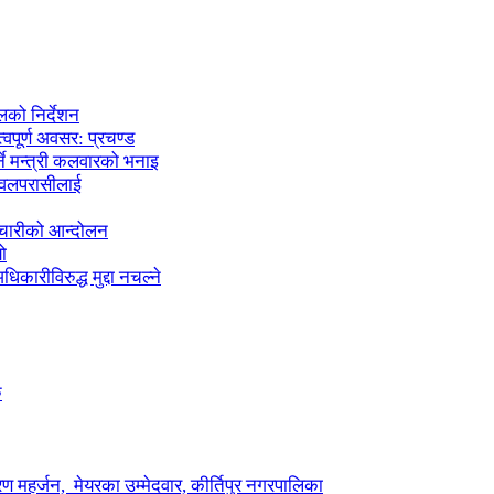
लको निर्देशन
्वपूर्ण अवसर: प्रचण्ड
्ने मन्त्री कलवारको भनाइ
 नवलपरासीलाई
मचारीको आन्दोलन
ो
कारीविरुद्ध मुद्दा नचल्ने
ु
ण महर्जन, मेयरका उम्मेदवार, कीर्तिपुर नगरपालिका