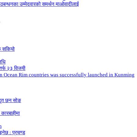
ले गठबन्धनका उम्मेदवारको समर्थन माओवादीलाई
क सकियो
िधि
तर्फ २३ विजयी
ndian Ocean Rim countries was successfully launched in Kunming
दूत छन सोङ
 कारबाहीमा
m
इनेछ : प्रचण्ड