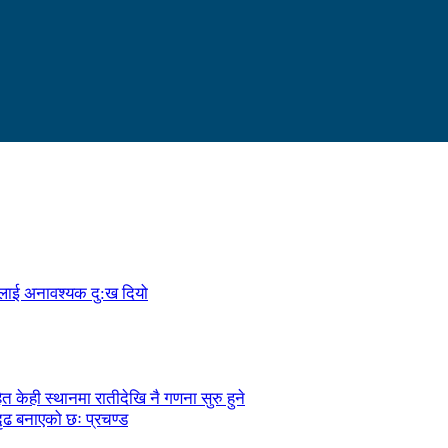
ालाई अनावश्यक दु:ख दियो
केही स्थानमा रातीदेखि नै गणना सुरु हुने
ृढ बनाएको छः प्रचण्ड