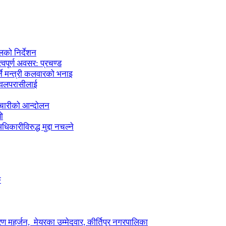
लको निर्देशन
्वपूर्ण अवसर: प्रचण्ड
्ने मन्त्री कलवारको भनाइ
 नवलपरासीलाई
मचारीको आन्दोलन
ो
कारीविरुद्ध मुद्दा नचल्ने
ु
ण महर्जन, मेयरका उम्मेदवार, कीर्तिपुर नगरपालिका