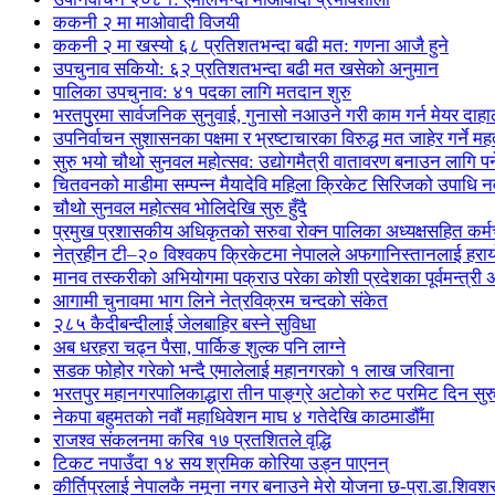
ककनी २ मा माओवादी विजयी
ककनी २ मा खस्यो ६८ प्रतिशतभन्दा बढी मत: गणना आजै हुने
उपचुनाव सकियो: ६२ प्रतिशतभन्दा बढी मत खसेको अनुमान
पालिका उपचुनाव: ४१ पदका लागि मतदान शुरु
भरतपुुरमा सार्वजनिक सुनुवाई, गुनासो नआउने गरी काम गर्न मेयर दाहा
उपनिर्वाचन सुशासनका पक्षमा र भ्रष्टाचारका विरुद्ध मत जाहेर गर्ने महत
सुरु भयो चौथो सुनवल महोत्सव: उद्योगमैत्री वातावरण बनाउन लागि पर
चितवनको माडीमा सम्पन्न मैयादेवि महिला क्रिकेट सिरिजको उपाधि
चौथो सुनवल महोत्सव भोलिदेखि सुरु हुँदै
प्रमुख प्रशासकीय अधिकृतको सरुवा रोक्न पालिका अध्यक्षसहित कर्
नेत्रहीन टी–२० विश्वकप क्रिकेटमा नेपालले अफगानिस्तानलाई हराय
मानव तस्करीको अभियोगमा पक्राउ परेका कोशी प्रदेशका पूर्वमन्त्री अधि
आगामी चुनावमा भाग लिने नेत्रविक्रम चन्दको संकेत
२८५ कैदीबन्दीलाई जेलबाहिर बस्ने सुविधा
अब धरहरा चढ्न पैसा, पार्किङ शुल्क पनि लाग्ने
सडक फोहोर गरेको भन्दै एमालेलाई महानगरको १ लाख जरिवाना
भरतपुर महानगरपालिकाद्धारा तीन पाङ्ग्रे अटोको रुट परमिट दिन सुर
नेकपा बहुमतको नवौं महाधिवेशन माघ ४ गतेदेखि काठमाडौँमा
राजश्व संकलनमा करिब १७ प्रतशितले वृद्धि
टिकट नपाउँदा १४ सय श्रमिक कोरिया उड्न पाएनन्
कीर्तिपुरलाई नेपालकै नमूना नगर बनाउने मेरो योजना छ-प्रा.डा.शिवशर