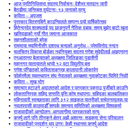
आज प्रतिनिधिसभा सदस्य निर्वाचनः देशैभर मतदान जारी
बैतडीमा जन्तिबस दुर्घटनाः १३ जनाको मृत्यु
कविता – अपजश
पुरस्कार वितरणबिनै काउन्सिलले सम्पन्न गर्‍यो वार्षिकोत्सव
हितेन्द्रदेव शाक्यलाई पद छाड्नुपर्ने नैतिक दबाबः समय बुझेर बाटो खु
खतिवडाको नयाँ गीत जमाना आजकाल
सहनशीलताको ब्रेक
राममाया च्यामिनीसँग दशरथ चन्दको अनुरोध – प्रेमविनोद नन्दन
चलचित्र विकास बोर्डका नवनियुक्त सदस्य गणेश सुवेदीलाई आइएनएनएफ
एनआरएनए बेलायतको अध्यक्षमा जिलिङका पुडासैनी
महानगर यातायातले थप्यो १२ वटा विद्युतीय बस
गणेश पण्डितको कवितासङ्ग्रह कालापानी लोकार्पण
फोहोरमैला व्यवस्थापन संघ नेपालको अध्यक्षमा नुवाकोटका घिमिरे निर्व
कविता – सुख भोग
समाचार हटाउने अदालतको आदेश र पत्रकार पक्राउ पुर्जीबारे काउन्सि
लोकतान्त्रिक सहिद सन्तति वृत्ति कोष स्थापनाः सहिदका बालबालिकाको 
महिनावारी स्वच्छताका लागि ३९२ साइकल यात्रीको सचेतनामूलक र्‍य
नवलपरासी काठमाडौँ सम्पर्क समन्वय समितिको अध्यक्षमा विश्वकर्मा
राजावादीको आन्दोलनः आगलागीमा पत्रकारको मृत्यु
कर्फ्यु लागे पनि तीनकुने क्षेत्र अझै अशान्तः सडकमा सेना परिचालन
राजावादीको प्रदर्शन थप उग्रः केही स्थानमा कर्फ्यु आदेश