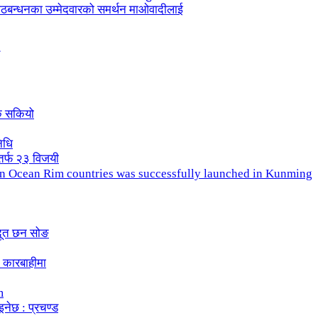
ले गठबन्धनका उम्मेदवारको समर्थन माओवादीलाई
क सकियो
िधि
तर्फ २३ विजयी
ndian Ocean Rim countries was successfully launched in Kunming
दूत छन सोङ
 कारबाहीमा
m
इनेछ : प्रचण्ड