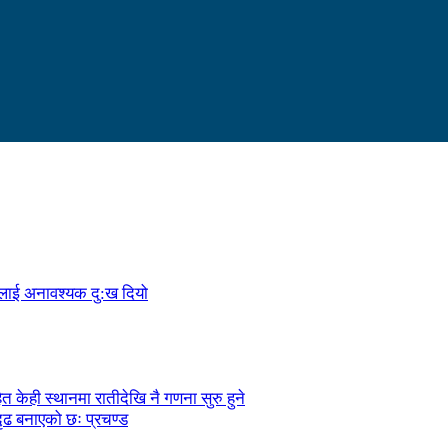
ालाई अनावश्यक दु:ख दियो
केही स्थानमा रातीदेखि नै गणना सुरु हुने
ृढ बनाएको छः प्रचण्ड