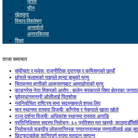
भारत
चीन
खेलकुद
विचार/विश्लेषण
अन्तर्वार्ता
अन्तरक्रिया
शिक्षा
ताजा समाचार
संघीयता र मधेसः राजनीतिक दुराग्रह र कमिसनको छायाँ
छोराले फलामको पाइपले हान्दा बाबुको मृत्यु
चितवनमा हात्तीको आक्रमणबाट आमाछोराको मृत्यु
काङ्ग्रेस नेता मिश्रको आरोप : बालेन सरकारले सिमा क्षेत्रका जनत
पूर्वप्रधानमन्त्री ओलीलाई पितृशोक
नवनिर्वाचित राष्ट्रिय सभा सदस्यहरुले शपथ लिए
चार स्थानमा रास्वपा विजयीः काँग्रेस र नेकपाले खाता खोले
रञ्जु दर्शना विजयीः अधिकांश स्थानमा रास्वपा अगाडि
प्रतिनिधिसभा सदस्य निर्वाचनः ६० प्रतिशत मत खस्यो, काठमाडौँसहित 
निर्वाचनले सङ्घीय लोकतान्त्रिक गणतन्त्रात्मक प्रणालीलाई अझ सुद
छिटफुटबाहेक शान्तिपूर्ण रुपमा मतदान सम्पन्न