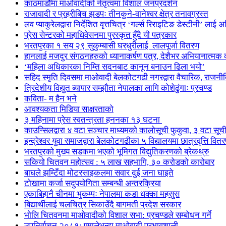
काठमाडौँमा माओवादीको नेतृत्वमा विशाल जनप्रदर्शन
राजावादी र प्रहरीबिच झडपः तीनकुने-वानेश्वर क्षेत्र तनावग्रस्त
लव प्याकुरेलद्वारा निर्देशित वृत्तचित्र ‘गर्ल्स रिराइटिङ डेस्टीनी’ लाई 
प्रेस सेन्टरको महाधिवेसनमा पुरस्कृत हुँदै यी पत्रकार
भरतपुरका १ सय २९ सुकुम्बासी घरधुरीलाई लालपूर्जा वितरण
हानलाई मजदुर संगठनहरुको ध्यानाकर्षण पत्र, देशैभर अभियानात्मक क
‘महिला अधिकारका निम्ति सदनबाट कानून बनाउन ढिला भयो’
सहिद स्मृति दिवसमा माओवादी बेलकोटगढी नगरद्वारा वैचारिक, राजनी
त्रिदेशीय विद्युत ब्यापार सम्झौता नेपालका लागि कोशेढुंगाः प्रचण्ड
कविता- म हैन भने
आवश्यकता मिडिया साक्षरताको
३ महिनामा प्रेस स्वतन्त्रता हननका १३ घटना
काउन्सिलद्वारा ४ वटा सञ्चार माध्यमको कालोसूची फुकुवा, ३ वटा सू
इन्द्रेश्वर युवा समाजद्वारा बेलकोटगढीका ५ विद्यालयमा छात्रवृत्ति वित
भरतपुरको मुख्य सडकमा भएको भूमिगत विद्युतिकरणको ब्रेकथ्रु
सकियो चितवन महोत्सव : ५ लाख सहभागि, ३० करोडको कारोबार
बाघले झम्टिँदा मोटरसाइकलमा सवार दुई जना घाइते
टोखामा कर्जा सदुपयोगिता सम्बन्धी अन्तरक्रिया
एकाबिहानै चीनमा भुकम्पः नेपालमा कडा धक्का महसुस
बिद्यार्थीलाई चलचित्र सिकाउँदै बागमती प्रदेश सरकार
भोलि चितवनमा माओवादीको विशाल सभा: प्रचण्डले सम्बोधन गर्ने
उपनिर्वाचन २०८१: एमालेभन्दा माओवादी प्रभावशाली