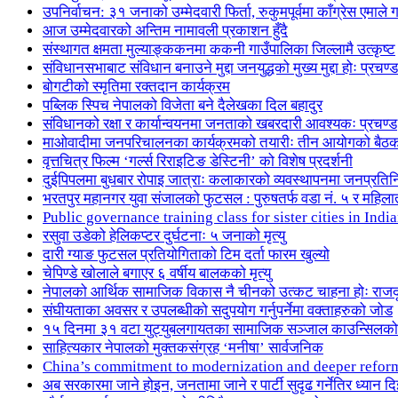
उपनिर्वाचन: ३१ जनाको उम्मेदवारी फिर्ता, रुकुमपूर्वमा काँग्रेस एमा
आज उम्मेदवारको अन्तिम नामावली प्रकाशन हुँदै
संस्थागत क्षमता मुल्याङ्ककनमा ककनी गाउँपालिका जिल्लामै उत्कृष्ट
संविधानसभाबाट संविधान बनाउने मुद्दा जनयुद्धको मुख्य मुद्दा होः प्रचण्ड
बोगटीको स्मृतिमा रक्तदान कार्यक्रम
पब्लिक स्पिच नेपालको विजेता बने दैलेखका दिल बहादुर
संविधानको रक्षा र कार्यान्वयनमा जनताको खबरदारी आवश्यकः प्रचण्ड
माओवादीमा जनपरिचालनका कार्यक्रमको तयारीः तीन आयोगको बैठ
वृत्तचित्र फिल्म ‘गर्ल्स रिराइटिङ डेस्टिनी’ को विशेष प्रदर्शनी
दुईपिपलमा बुधबार रोपाइ जात्राः कलाकारको व्यवस्थापनमा जनप्रतिन
भरतपुर महानगर युवा संजालको फुटसल : पुरुषतर्फ वडा नं. ५ र महिला
Public governance training class for sister cities in I
रसुवा उडेको हेलिकप्टर दुर्घटनाः ५ जनाको मृत्यु
दारी ग्याङ फुटसल प्रतियोगिताको टिम दर्ता फारम खुल्यो
चेपिण्डे खोलाले बगाएर ६ वर्षीय बालकको मृत्यु
नेपालको आर्थिक सामाजिक विकास नै चीनको उत्कट चाहना होः राज
संघीयताका अवसर र उपलब्धीको सदुपयोग गर्नुपर्नेमा वक्ताहरुको जोड
१५ दिनमा ३१ वटा युट्युबलगायतका सामाजिक सञ्जाल काउन्सिलको
साहित्यकार नेपालको मुक्तकसंग्रह ‘मनीषा’ सार्वजनिक
China’s commitment to modernization and deeper refor
अब सरकारमा जाने होइन, जनतामा जाने र पार्टी सुदृढ गर्नेतिर ध्यान दि