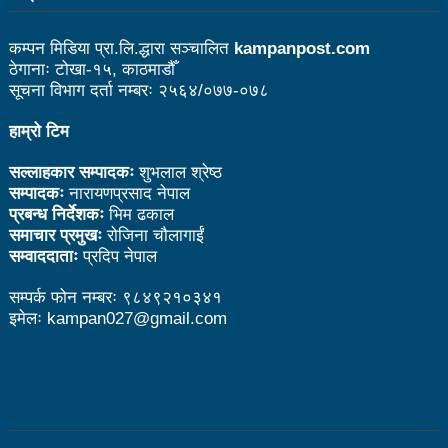
बागमती सरकारमा माओवादीका शालिकरामका १८ महिनाः यस्तो
भयो काम
कम्पन मिडिया प्रा.लि.द्धारा सञ्चालित
kampanpost.com
ठेगानाः टोखा-१५, काठमाडौँ
कविता – नानाथरी कुरा
सूचना विभाग दर्ता नम्बरः २५६४/०७७-०७८
नेपाल-चीन व्यापारले रसुवाको राजश्व संकलन चार गुणाले बढी
हाम्रो टिम
कृषि क्रान्तिको ‘किम्ताङ मोडल’
सल्लाहकार सम्पादकः
शुभलाल श्रेष्ठ
सम्पादकः
नारायणप्रसाद नेपाल
चिनियाँ कम्युनिस्ट पार्टीको थर्ड प्लेनम बैठक सुरु
प्रबन्ध निर्देशकः
भिम ढकाल
काउन्सिल नै नबोले कसले बोल्ने: अध्यक्ष बस्नेत
समाचार प्रमुखः
रोजिना चौलागाईं
सम्वाददाताः
प्रदिप नेपाल
सेभेन स्टार टेलिभिजनको सम्पादकमा शर्मा
सम्पर्क फोन नम्बरः ९८४९२१०३४१
भारतमा लामखुट्टेबाट सर्ने जिका भाइरसको संक्रमण पुष्टि
इमेलः kampan027@gmail.com
विदेशमा रहेका नेपालीहरूको हितरक्षाका लागि विदेशस्थित नेपाली
नियोगहरूको क्षमता अभिवृद्धि गर्नुपर्छ: प्रधानमन्त्री
के छ रास्वपाका महामन्त्री डा ढकालको बैठकमा पेस गर्न