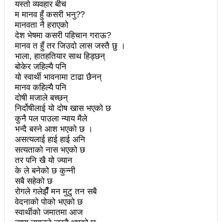
यस्तो व्यवहार बीच
महिनावारी स्वच्छताका लागि ३९२ साइकल यात्रीको
म मानव हुँ कसरी भनु??
सचेतनामूलक र्‍याली
मानवता नै हराएको
देश भेषमा कसरी पहिचान गराऊ?
नवलपरासी काठमाडौँ सम्पर्क समन्वय समितिको अध्यक्षमा
मानव त हुँ तर जिउदो लास जस्तै छु ।
भाला, हातहतियार साथ हिड्छन्
विश्वकर्मा
बोकेर जहिल्यै पनि
यो स्वार्थी भावनामा टाढा छैनन्
राजावादीको आन्दोलनः आगलागीमा पत्रकारको मृत्यु
मानव कहिल्यै पनि
दोषी मजाले बच्छन्
कर्फ्यु लागे पनि तीनकुने क्षेत्र अझै अशान्तः सडकमा सेना
निर्दोषीलाई यो दोष खास भएको छ
परिचालन
कुनै पल पाउला न्याय मैले
भन्दै बस्ने आश भएको छ ।
राजावादीको प्रदर्शन थप उग्रः केही स्थानमा कर्फ्यु आदेश
असत्यलाई हाई हाई अनि
सत्यताको नास भएको छ
काठमाडौँमा माओवादीको नेतृत्वमा विशाल जनप्रदर्शन
तर पनि खै यो ज्यान
के ले बनेको छ कुन्नी
राजावादी र प्रहरीबिच झडपः तीनकुने-वानेश्वर क्षेत्र तनावग्रस्त
सबै सहेको छ
रोगले गलेझैँ मन मुटु तन सबै
लव प्याकुरेलद्वारा निर्देशित वृत्तचित्र ‘गर्ल्स रिराइटिङ डेस्टीनी’
वेदनाको पोको भएको छ
स्वार्थीको जमातमा आज
लाई अडियन्स च्वाइस अवार्ड