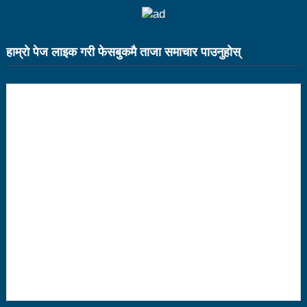
नदिइएको प्रतिवेदनमा (पूर्णपाठ)
निगमको गरिमाको रक्षा गर्ने संकल्प गर्नुपर्छ : उड्डयनमन्त्री
हाम्राे पेज लाइक गरी फेसबुकमै ताजा समाचार पाउनुहाेस्
तामाङ
बेलकोटगढीको चौथो नगरअधिवेसनः नीति तथा कार्यक्रम
सर्वसम्मत पारित
अछाम छाउपडी घटनाबारे राष्ट्रिय सभामा जवाफ दिन
गृहमन्त्रीलाई अध्यक्षको निर्देशन
ट्राफिक प्रहरीबाट कुटिए सर्वसाधारण
सहकारीसम्बन्धी उजुरी र गुनासो सङ्कलन गरी विश्लेषण
उच्चस्तरीय जाँचबुझ समिति गठन गरिन्छ : प्रधानमन्त्री
उद्योगको प्रवर्द्धन र विस्तारका लागि प्रदेश सरकारले कानुनी
जटिलतालाई हटाउने: मन्त्री बस्नेत