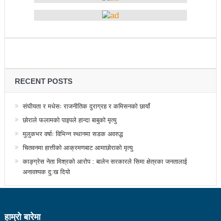
१५ दिनमा ३१ वटा युट्युबलगायतका सामाजिक सञ्जाल
काउन्सिलको कारबाहीमा
साहित्यकार नेपालको मुक्तकसंग्रह ‘मनीषा’ सार्वजनिक
China’s commitment to modernization and deeper
RECENT POSTS
reform
संघीयता र मधेसः राजनीतिक दुराग्रह र कमिसनको छायाँ
अब सरकारमा जाने होइन, जनतामा जाने र पार्टी सुदृढ गर्नेतिर
छोराले फलामको पाइपले हान्दा बाबुको मृत्यु
ध्यान दिइनेछ : प्रचण्ड
मुलुकभर वर्षाः विभिन्न स्थानमा सडक अवरुद्ध
चितवनमा हात्तीको आक्रमणबाट आमाछोराको मृत्यु
सौर्य एयर दुर्घटनाः ४ जनाको जीवितै उद्दार, १५ जनाको मृत्यु
काङ्ग्रेस नेता मिश्रको आरोप : बालेन सरकारले सिमा क्षेत्रका जनतालाई
सौर्य एयर दुर्घटनाः आफ्नै कर्मचारी लिएर पोखरा जाँदै थियो
अनावश्यक दु:ख दियो
जहाज
सौर्य एयरको जहाज दुर्घटनाः २ जनाको शब फेला
हाम्राे बारेमा