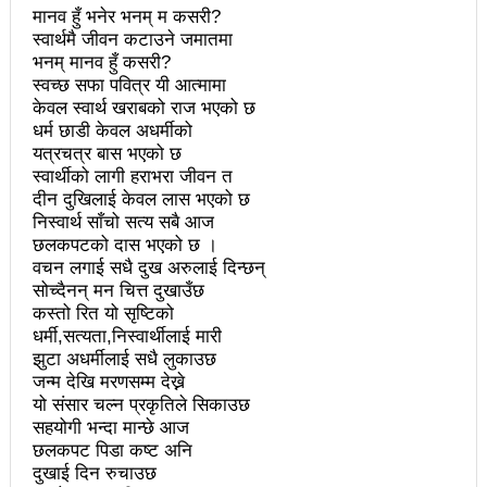
चलचित्र विकास बोर्डका नवनियुक्त सदस्य गणेश सुवेदीलाई
मानव हुँ भनेर भनम् म कसरी?
स्वार्थमै जीवन कटाउने जमातमा
आइएनएनएफद्वारा सम्मान
भनम् मानव हुँ कसरी?
स्वच्छ सफा पवित्र यी आत्मामा
एनआरएनए बेलायतको अध्यक्षमा जिलिङका पुडासैनी
केवल स्वार्थ खराबको राज भएको छ
महानगर यातायातले थप्यो १२ वटा विद्युतीय बस
धर्म छाडी केवल अधर्मीको
यत्रचत्र बास भएको छ
गणेश पण्डितको कवितासङ्ग्रह कालापानी लोकार्पण
स्वार्थीको लागी हराभरा जीवन त
दीन दुखिलाई केवल लास भएको छ
फोहोरमैला व्यवस्थापन संघ नेपालको अध्यक्षमा नुवाकोटका घिमिरे
निस्वार्थ साँचो सत्य सबै आज
छलकपटको दास भएको छ ।
निर्वाचित
वचन लगाई सधै दुख अरुलाई दिन्छन्
सोच्दैनन् मन चित्त दुखाउँछ
कविता – सुख भोग
कस्तो रित यो सृष्टिको
समाचार हटाउने अदालतको आदेश र पत्रकार पक्राउ पुर्जीबारे
धर्मी,सत्यता,निस्वार्थीलाई मारी
झुटा अधर्मीलाई सधै लुकाउछ
काउन्सिल सुक्ष्म अध्ययनमा
जन्म देखि मरणसम्म देख्ने
यो संसार चल्न प्रकृतिले सिकाउछ
लोकतान्त्रिक सहिद सन्तति वृत्ति कोष स्थापनाः सहिदका
सहयोगी भन्दा मान्छे आज
छलकपट पिडा कष्ट अनि
बालबालिकाको शिक्षामा खर्च हुने
दुखाई दिन रुचाउछ