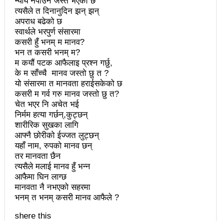
न्याय नपाउने जस्तै भएको छ
प्रेस सेन्टरको महाधिवेसनमा पुरस्कृत हुँदै यी पत्रकार
त्यसैले त दिनानुदिन झन् झन्
अपराध बढेको छ
भरतपुरका १ सय २९ सुकुम्बासी घरधुरीलाई लालपूर्जा वितरण
स्वार्थले भरपुर्ण संसारमा
कसरी हुँ भनम् म मानव?
हानलाई मजदुर संगठनहरुको ध्यानाकर्षण पत्र, देशैभर
भन त कसरी भनम् म?
म कयौं पटक आफैलाइ प्रश्न गर्छु,
अभियानात्मक कार्यक्रम
के म साँच्चै मानव जस्तो छु त ?
यो संसारमा त मानवता हराईसकेको छ
‘महिला अधिकारका निम्ति सदनबाट कानून बनाउन ढिला भयो’
कसरी म गर्व गरु मानव जस्तो छु त?
सहिद स्मृति दिवसमा माओवादी बेलकोटगढी नगरद्वारा वैचारिक,
चेत भएर नि अचेत भई
निर्मम हत्या गर्छन्,कुट्छन्
राजनीतिक कार्यशाला
शारीरिक सुखका लागि
आफ्नै छोरीको ईज्जत लुट्छन्
त्रिदेशीय विद्युत ब्यापार सम्झौता नेपालका लागि कोशेढुंगाः
यहाँ नाम, रुपको मानव छन्
तर मानवता छैन
प्रचण्ड
त्यसैले मलाई मानव हुँ भन्न
आफैमा घिन लाग्छ
कविता- म हैन भने
आवश्यकता मिडिया साक्षरताको
मानवता नै नभएको सहरमा
३ महिनामा प्रेस स्वतन्त्रता हननका १३ घटना
भनम् त भनम् कसरी मानव आफैले ?
काउन्सिलद्वारा ४ वटा सञ्चार माध्यमको कालोसूची फुकुवा, ३
shere this