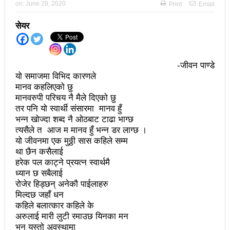
on:
June 28, 2020
Print
Email
अझ सुदृढ बनाएको छः प्रचण्ड
सेयर
छिटफुटबाहेक शान्तिपूर्ण रुपमा मतदान सम्पन्न
आज प्रतिनिधिसभा सदस्य निर्वाचनः देशैभर मतदान जारी
-जीवन पाण्डे
बैतडीमा जन्तिबस दुर्घटनाः १३ जनाको मृत्यु
यो समाजमा विभिद कारणले
मानव कहलिएको छु
कविता – अपजश
मानवरुपी परिचय नै मैले दिएको छु
तर पनि यो स्वार्थी संसारमा मानव हुँ
पुरस्कार वितरणबिनै काउन्सिलले सम्पन्न गर्‍यो वार्षिकोत्सव
भन्न खोज्दा शब्द नै ओठबाट टाढा भाग्छ
त्यसैले त आज म मानव हुँ भन्न डर लाग्छ ।
हितेन्द्रदेव शाक्यलाई पद छाड्नुपर्ने नैतिक दबाबः समय बुझेर
यो जीवनमा एक मुठ्ठी सास कहिले सम्म
था छैन कसैलाई
बाटो खुलाउन मन्त्री घिसिङको म्यासेज
हरेक पल काट्ने प्रयत्न स्वार्थमै
खतिवडाको नयाँ गीत जमाना आजकाल
ध्यान छ सबैलाई
रोजेर हिड्छन् अनेकौ पाईलाहरु
सहनशीलताको ब्रेक
मिल्दछ जहाँ धन
कहिले बलात्कार कहिले के
राममाया च्यामिनीसँग दशरथ चन्दको अनुरोध – प्रेमविनोद नन्दन
अरुलाई मारी लुटी रमाउछ यिनका मन
भन यस्तो अवस्थामा