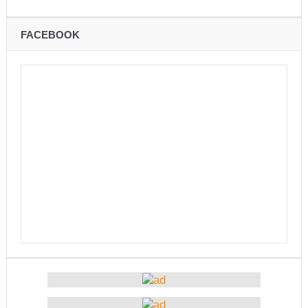
भरतपुर महानगर युवा संजालको फुटसल : पुरुषतर्फ वडा नं. ५ र
FACEBOOK
महिलातर्फ २३ विजयी
Public governance training class for sister cities
in Indian Ocean Rim countries was successfully
launched in Kunming
रसुवा उडेको हेलिकप्टर दुर्घटनाः ५ जनाको मृत्यु
दारी ग्याङ फुटसल प्रतियोगिताको टिम दर्ता फारम खुल्यो
चेपिण्डे खोलाले बगाएर ६ वर्षीय बालकको मृत्यु
नेपालको आर्थिक सामाजिक विकास नै चीनको उत्कट चाहना
होः राजदूत छन सोङ
संघीयताका अवसर र उपलब्धीको सदुपयोग गर्नुपर्नेमा वक्ताहरुको
जोड